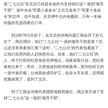
道“二七公社”在北京己经提名他作为支持他们这一派的“领导
干部”，连中央在“军委八条命令”之后又发布了“军委十条命
令”的文件，也不知道。在关押中允许他看的，只有一本袖
珍版的毛选四卷合订本。
到1967年5月份了，在北京的河南问题汇报会开了好几
次了，周总理问，你们“二七公社”一派的领导干部是谁？怎
么还没有来参加汇报？这时，“二七公社”的代表也着急了，
让他们在郑州的人赶快想办法。后来，他们“二七公社”的
人，终于打听到纪登奎的关押地点，深夜采取行动，把纪登
奎抢出来了；而后，又把他送到郑州铁路局，因为怕对立的
一派中途拦截，让他装扮成司炉工，钻在火车头里，还用煤
把脸抹黑了，送到了北京。
到了汇报会河南代表团驻地西苑旅社，我父亲才成了支
持“二七公社”这一派的“领导干部”。