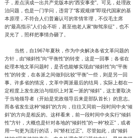
子，差点演成一出共产党版本的“西安事变”。可见，处理政
治问题，也是一门学问，违背了“客观规律”即现代国家的基
本原理，不符合人们普遍认可的常情常理，不仅毛主席
的“最高指示”人们会不听，甚至他老人家“御驾亲征”，也不
灵光了，照样把事情办砸了。
当然，自1967年夏秋，作为中央解决各省文革问题的
方针，由“倾斜性”向“平衡性”的转变，这是一回事；各省在
处理本地文革问题时，是否也能够实现由“倾斜性”向“平衡
性”的转变，在各派之间做到比较“平衡”一些，则是另一回
事。许多省的情况，文革中两派最后的结局，实际上都在一
定程度上发生政治与组织上对某一派的“倾斜”，这主要取决
于当地领导者（开始是党政领导后来是部队首长）的意志。
而各省发生这种“倾斜”的方向，往往又同前一段时间中央“倾
斜”的方向是相反的。这样看来，前一段时间中央实行“倾斜
性”方针，大概也是针对各地的“倾斜性”的一种“校正”，或者
用一句更为流行的话，叫“矫枉过正”。尽管如此，由“倾斜