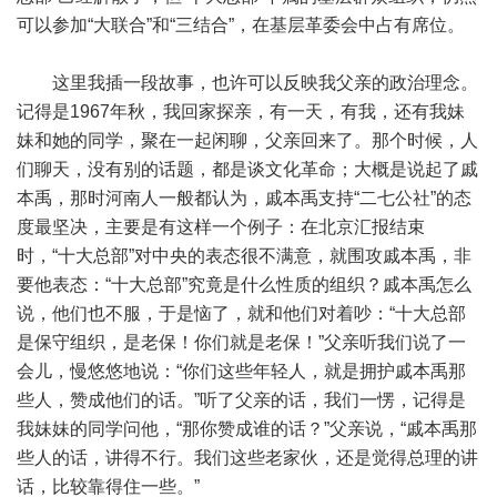
可以参加“大联合”和“三结合”，在基层革委会中占有席位。
这里我插一段故事，也许可以反映我父亲的政治理念。
记得是1967年秋，我回家探亲，有一天，有我，还有我妹
妹和她的同学，聚在一起闲聊，父亲回来了。那个时候，人
们聊天，没有别的话题，都是谈文化革命；大概是说起了戚
本禹，那时河南人一般都认为，戚本禹支持“二七公社”的态
度最坚决，主要是有这样一个例子：在北京汇报结束
时，“十大总部”对中央的表态很不满意，就围攻戚本禹，非
要他表态：“十大总部”究竟是什么性质的组织？戚本禹怎么
说，他们也不服，于是恼了，就和他们对着吵：“十大总部
是保守组织，是老保！你们就是老保！”父亲听我们说了一
会儿，慢悠悠地说：“你们这些年轻人，就是拥护戚本禹那
些人，赞成他们的话。”听了父亲的话，我们一愣，记得是
我妹妹的同学问他，“那你赞成谁的话？”父亲说，“戚本禹那
些人的话，讲得不行。我们这些老家伙，还是觉得总理的讲
话，比较靠得住一些。”