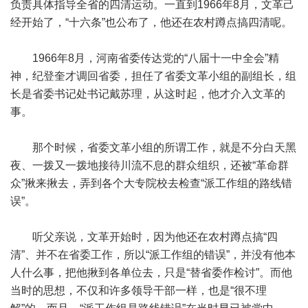
负责具体指导全省的四清运动。一直到1966年8月，文革己
经开始了，“十六条”也公布了，他还在农村蹲点搞四清呢。
1966年8月，河南省委传达党的“八届十一中全会”精
神，纪登奎才调回省委，担任了省委文革小组的副组长，组
长是省委书记处书记戴苏理，从这时起，他才介入文革的
事。
那个时候，省委文革小组的所谓工作，就是不分白天黑
夜、一拨又一拨地接待川流不息的群众组织，还被“革命群
众”揪来揪去，弄到各个大专院校去检查“派工作组的路线错
误”。
听父亲说，文革开始时，因为他还在农村蹲点搞“四
清”、并不在省委工作，所以“派工作组的错误”，并没有他本
人什么事，把他揪到各单位去，只是“替省委作检讨”。而他
当时的思想，不仅和许多领导干部一样，也是“很不理