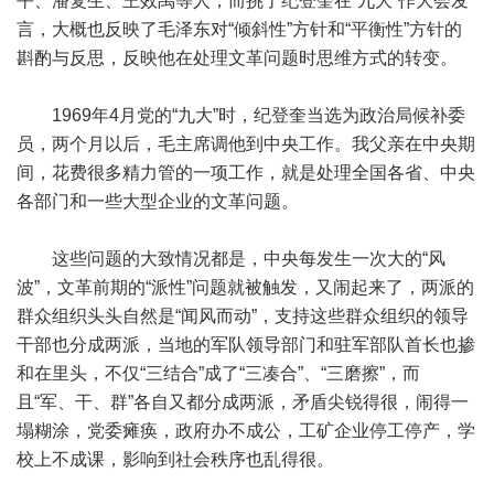
平、潘复生、王效禹等人，而挑了纪登奎在“九大”作大会发
言，大概也反映了毛泽东对“倾斜性”方针和“平衡性”方针的
斟酌与反思，反映他在处理文革问题时思维方式的转变。
1969年4月党的“九大”时，纪登奎当选为政治局候补委
员，两个月以后，毛主席调他到中央工作。我父亲在中央期
间，花费很多精力管的一项工作，就是处理全国各省、中央
各部门和一些大型企业的文革问题。
这些问题的大致情况都是，中央每发生一次大的“风
波”，文革前期的“派性”问题就被触发，又闹起来了，两派的
群众组织头头自然是“闻风而动”，支持这些群众组织的领导
干部也分成两派，当地的军队领导部门和驻军部队首长也掺
和在里头，不仅“三结合”成了“三凑合”、“三磨擦”，而
且“军、干、群”各自又都分成两派，矛盾尖锐得很，闹得一
塌糊涂，党委瘫痪，政府办不成公，工矿企业停工停产，学
校上不成课，影响到社会秩序也乱得很。