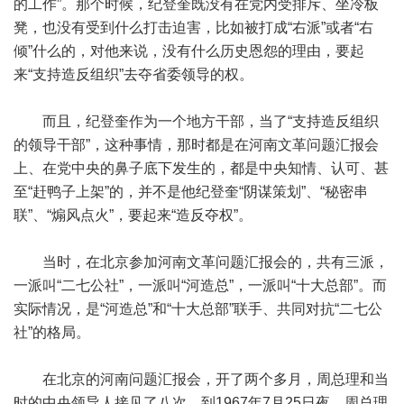
的工作”。那个时候，纪登奎既没有在党内受排斥、坐冷板
凳，也没有受到什么打击迫害，比如被打成“右派”或者“右
倾”什么的，对他来说，没有什么历史恩怨的理由，要起
来“支持造反组织”去夺省委领导的权。
而且，纪登奎作为一个地方干部，当了“支持造反组织
的领导干部”，这种事情，那时都是在河南文革问题汇报会
上、在党中央的鼻子底下发生的，都是中央知情、认可、甚
至“赶鸭子上架”的，并不是他纪登奎“阴谋策划”、“秘密串
联”、“煽风点火”，要起来“造反夺权”。
当时，在北京参加河南文革问题汇报会的，共有三派，
一派叫“二七公社”，一派叫“河造总”，一派叫“十大总部”。而
实际情况，是“河造总”和“十大总部”联手、共同对抗“二七公
社”的格局。
在北京的河南问题汇报会，开了两个多月，周总理和当
时的中央领导人接见了八次。到1967年7月25日夜，周总理