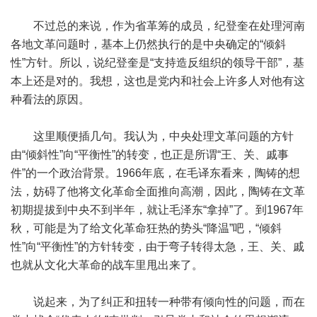
不过总的来说，作为省革筹的成员，纪登奎在处理河南
各地文革问题时，基本上仍然执行的是中央确定的“倾斜
性”方针。所以，说纪登奎是“支持造反组织的领导干部”，基
本上还是对的。我想，这也是党内和社会上许多人对他有这
种看法的原因。
这里顺便插几句。我认为，中央处理文革问题的方针
由“倾斜性”向“平衡性”的转变，也正是所谓“王、关、戚事
件”的一个政治背景。1966年底，在毛译东看来，陶铸的想
法，妨碍了他将文化革命全面推向高潮，因此，陶铸在文革
初期提拔到中央不到半年，就让毛泽东“拿掉”了。到1967年
秋，可能是为了给文化革命狂热的势头“降温”吧，“倾斜
性”向“平衡性”的方针转变，由于弯子转得太急，王、关、戚
也就从文化大革命的战车里甩出来了。
说起来，为了纠正和扭转一种带有倾向性的问题，而在