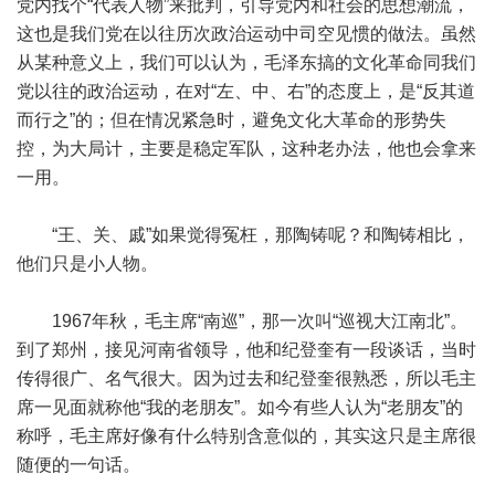
党内找个“代表人物”来批判，引导党内和社会的思想潮流，
这也是我们党在以往历次政治运动中司空见惯的做法。虽然
从某种意义上，我们可以认为，毛泽东搞的文化革命同我们
党以往的政治运动，在对“左、中、右”的态度上，是“反其道
而行之”的；但在情况紧急时，避免文化大革命的形势失
控，为大局计，主要是稳定军队，这种老办法，他也会拿来
一用。
“王、关、戚”如果觉得冤枉，那陶铸呢？和陶铸相比，
他们只是小人物。
1967年秋，毛主席“南巡”，那一次叫“巡视大江南北”。
到了郑州，接见河南省领导，他和纪登奎有一段谈话，当时
传得很广、名气很大。因为过去和纪登奎很熟悉，所以毛主
席一见面就称他“我的老朋友”。如今有些人认为“老朋友”的
称呼，毛主席好像有什么特别含意似的，其实这只是主席很
随便的一句话。