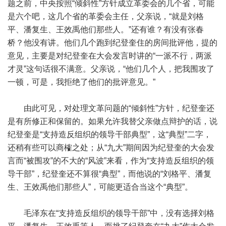
题之前，中央按照“倾斜性”方针成立革委会的几个省，可能
是六个吧，这几个省的革委会主任，父亲说，“就是刘格
平、潘复生、王效禹他们那些人。”还有谁？有没有张春
桥？他没有讲。他们几个跑到纪登奎住的房间批评他，提的
意见，主要是对纪登奎在大会发言时讲的“一派不行，两派
才灵”这句话很不满意。父亲说，“他们几个人，把我围攻了
一顿，可是，我拒绝了他们的批评意见。”
由此可见，对处理文革问题的“倾斜性”方针，纪登奎还
是有所修正和保留的。如果允许我替父亲做点辩护的话，说
纪登奎是“支持造反组织的领导干部典型”，这“典型”二字，
还稍有些可以商榷之处；从“九大”期间因为纪登奎的大会发
言而“被围攻”的不大的“风波”来看，作为“支持造反组织的领
导干部”，纪登奎还不算很“典型”，而他说的“刘格平、潘复
生、王效禹他们那些人”，可能更适合当这个“典型”。
毛泽东在“支持造反组织的领导干部”中，没有选择刘格