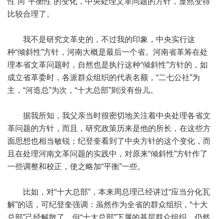
性”向“平衡性”的变化，中央处理文革问题的方针，显然变得
比较合理了。
我不是研究文革史的，不过我的印象，中央实行这
种“倾斜性”方针，河南大概是最后一个省。河南省革筹在处
理本省文革问题时，自然也是执行这种“倾斜性”方针的，如
成立省革委时，各派群众组织的代表名额，“二七公社”为
主，“河造总”为次，“十大总部”则没有份儿。
据我所知，我父亲当时很密切地关注着中央处理各省文
革问题的方针，而且，研究政策历来是他的所长，在这些方
面思想也相当敏锐；纪登奎看到了中央方针的这个变化，而
且在处理河南文革问题的实践中，对原来“倾斜性”方针作了
一些调整和校正，使之略加“平衡”一些。
比如，对“十大总部”，本来周总理己经讲过“应当分化瓦
解”的话，可纪登奎强调：虽然作为全省的群众组织，“十大
总部”己经解散了，但“十大总部”下属的基层群众组织，仍然