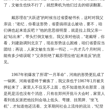
了，文敏生也快不行了，就想乘机为他们过去的错误翻案。
戴苏理在“大跃进”的时候当过省委秘书长，这时对我父
亲说：“老纪，你看这形势，省委搞得这么被动，要不，咱
们俩也起来造反吧？”他的意思很明显，就是拉上我父亲一
起“站出来”，带头打倒文敏生。我父亲对他说，“老戴呀，你
看，刘建勋调到北京了，现在形势这么困难，咱们省委应当
团结；再说，人家文敏生当第一书记，一共才几个月时间，
能有多少错误呢？”父亲拒绝了戴苏理拉他“起来造反”的意
见。
1967年初爆发了所谓“一月革命”，河南的形势更乱成了
一锅粥。河南省委终于瘫痪了，我父亲也于1967年1月被关
押起来了，家里人不仅见不上面，也不知道他关在那里，连
是死是活也没有个消息，只有在郑州开批斗大会时，家里人
看到造反派把他拉到会场上低头、弯腰、挂黑牌、“坐飞
机”，才知道他还活着。文革期间社会上流传的说法，“纪登