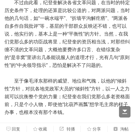
不过由此看，纪登奎解决各省文革问题，在当时的特定
历史条件下，处理的还算是比较公道的，对两派问题，当时
他的几句话，如“一碗水端平”、“折墙平沟解疙瘩”、“两派各
自多作自我批评”等，基层的干部群众反映还不错，也可以
说，他实行的，基本上是一种“平衡性”的方针。当然，在我
们党那么多的功臣战将里，纪登奎的资历相当浅，对那些纠
缠不清的文革问题，大概他要费许多口舌、在错综复杂
的“是非窝”里讲出几条能说服人的道理才行，光有几句“原则
性”的“中央领导指示”，恐怕是解决不了问题的。
至于像毛泽东那样的威望、地位和气魄，以他的“倾斜
性”方针，对抗各地党政军大员的“倾斜性”方针，以一人之力
就可以抗衡整个党的力量；纪登奎在我们党那么多老资格面
前，只是个小人物，即使他“比葫芦画瓢”想学毛主席的样子
办事，也根本没有那个本钱。
河南文革期间的事，还有一件，相当有点蹊跷。
回复
收藏
转播
分享
淘帖