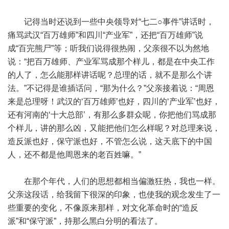
记得当时还说到一些中央领导对“七二○事件”讲话时，
痛骂武汉“百万雄师”和四川“产业军”，还把“百万雄师”说
成“百完熊尸”等；听我们说得很热闹，父亲很不以为然地
说：“把百万雄师、产业军骂成那个样儿，都是在中央工作
的人了，怎么能那样讲话呢？总理的话，就不是那么个讲
法。”不记得是谁插话问，“那为什么？”父亲接着说：“周恩
来是总理呀！武汉的‘百万雄师’也好，四川的‘产业军’也好，
还有河南的‘十大总部’，有那么多群众呢，你把他们骂成那
个样儿，讲的那么凶，又能把他们怎么样呢？对总理来说，
造反派也好，保守派也好，不管怎么说，这天底下的中国
人，还不都是他周恩来的老百姓嘛。”
在那个年代，人们的思想都相当偏激狂热，我也一样。
父亲这段话，给我留下很深的印象，也使我的观念发生了一
些重要的变化，不像原来那样，对文化革命时的“造反
派”和“保守派”，持那么黑白分明的看法了。