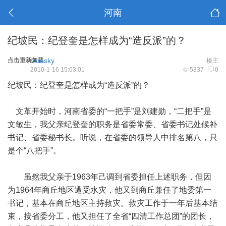
河南
纪坡民：纪登奎是怎样成为“造反派”的？
点击重新加载
bluesky
楼主
2010-1-16 15:03:01
5337
0
纪坡民：纪登奎是怎样成为“造反派”的？
文革开始时，河南省委的“一把手”是刘建勋，“二把手”是
文敏生，我父亲纪登奎的职务是省委常委、省委书记处候补
书记、省委秘书长。听说，在省委的领导人中排名第八，只
是个“八把手”。
虽然我父亲于1963年己调到省委担任上述职务，但因
为1964年商丘地区遭受水灾，他又到商丘兼任了地委第一
书记，基本在商丘地区主持救灾。救灾工作于一年后基本结
束，按省委分工，他又担任了全省“四清工作总团”的团长，