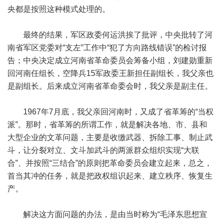
央都是按照这种模式处理的。
最终的结果，军区政委何运洪挨了批评，中央批转了河
南省军区党委对“支左”工作中“犯了方向路线错误”的检讨报
告；中央决定成立河南省革命委员会筹备小组，刘建勋重新
回河南任组长，空降兵15军政委王新担任副组长，我父亲也
是副组长。后来成立河南省革命委会时，我父亲是副主任。
1967年7月底，我父亲回河南时，又成了省革筹的“当权
派”。那时，省革筹的所谓工作，就是解决各地、市、县和
大型企业的文革问题，主要是收缴武器、拆除工事、制止武
斗，让分裂对立、文斗加武斗的两派群众组织实现“大联
合”、并按照“三结合”的原则把革命委员会建立起来，总之，
首当其冲的任务，就是把政权组识起来、建立秩序、恢复生
产。
解决这方面问题的办法，是由当时称为“毛泽东思想宣