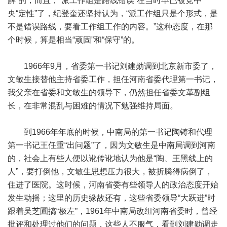
解”的，而且，“派工作组是路线错误”在当时早已被党中
央“定性”了，纪登奎还坚持认为，“派工作组只是个形式，是
不是错误路线，要看工作组工作的内容。”这种态度，在那
个时候，算是相当“顽固”和“保守”的。
1966年9月，省委第一书记刘建勋调到北京新市委了，
文敏生接替他主持省委工作，担任河南省委代理第一书记，
我父亲在省委和文敏生的领导下，仍然担任省委文革副组
长，在非常混乱与困难的情况下勉强维持局面。
到1966年年底的时候，中南局的第一书记陶铸和代理
第一书记王任重“出问题”了，因为文敏生是中南局调到河南
的，社会上有些人便以讹传讹地认为他是“陶、王黑线上的
人”，要打倒他，文敏生思想压力很大，被折腾得病倒了，
住进了医院。这时候，河南省委有些领导人的政治态度开始
发生动摇；这里的历史缘故还有，这些省委领导“大跃进”时
跟着吴芝圃搞“极左”，1961年中南局改组河南省委时，曾经
批评和处理过他们的问题，这些人不服气，看到刘建勋调走