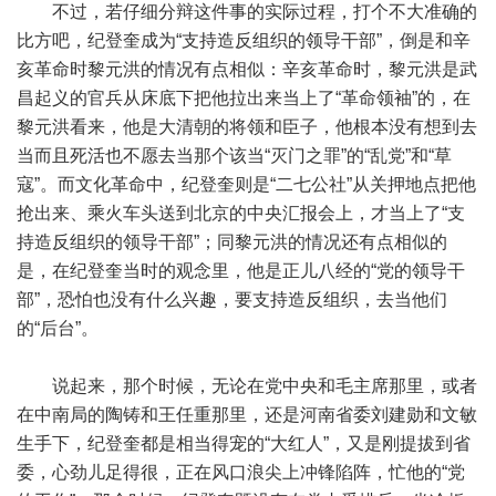
不过，若仔细分辩这件事的实际过程，打个不大准确的
比方吧，纪登奎成为“支持造反组织的领导干部”，倒是和辛
亥革命时黎元洪的情况有点相似：辛亥革命时，黎元洪是武
昌起义的官兵从床底下把他拉出来当上了“革命领袖”的，在
黎元洪看来，他是大清朝的将领和臣子，他根本没有想到去
当而且死活也不愿去当那个该当“灭门之罪”的“乱党”和“草
寇”。而文化革命中，纪登奎则是“二七公社”从关押地点把他
抢出来、乘火车头送到北京的中央汇报会上，才当上了“支
持造反组织的领导干部”；同黎元洪的情况还有点相似的
是，在纪登奎当时的观念里，他是正儿八经的“党的领导干
部”，恐怕也没有什么兴趣，要支持造反组织，去当他们
的“后台”。
说起来，那个时候，无论在党中央和毛主席那里，或者
在中南局的陶铸和王任重那里，还是河南省委刘建勋和文敏
生手下，纪登奎都是相当得宠的“大红人”，又是刚提拔到省
委，心劲儿足得很，正在风口浪尖上冲锋陷阵，忙他的“党