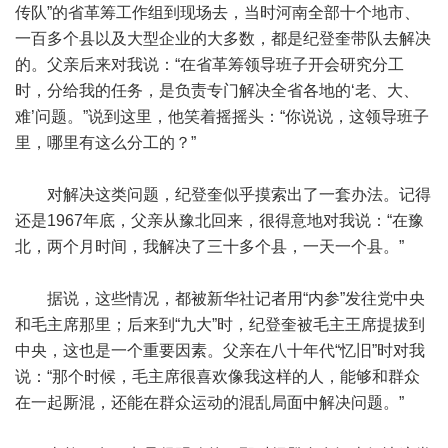
传队”的省革筹工作组到现场去，当时河南全部十个地市、
一百多个县以及大型企业的大多数，都是纪登奎带队去解决
的。父亲后来对我说：“在省革筹领导班子开会研究分工
时，分给我的任务，是负责专门解决全省各地的‘老、大、
难’问题。”说到这里，他笑着摇摇头：“你说说，这领导班子
里，哪里有这么分工的？”
对解决这类问题，纪登奎似乎摸索出了一套办法。记得
还是1967年底，父亲从豫北回来，很得意地对我说：“在豫
北，两个月时间，我解决了三十多个县，一天一个县。”
据说，这些情况，都被新华社记者用“内参”发往党中央
和毛主席那里；后来到“九大”时，纪登奎被毛主王席提拔到
中央，这也是一个重要因素。父亲在八十年代“忆旧”时对我
说：“那个时候，毛主席很喜欢像我这样的人，能够和群众
在一起厮混，还能在群众运动的混乱局面中解决问题。”