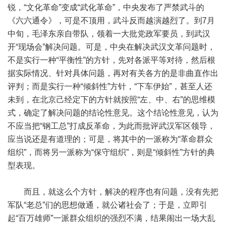
锐，“文化革命”变成“武化革命”，中央发布了严禁武斗的
《六六通令》，可是不顶用，武斗反而越演越烈了。到7月
中旬，毛泽东亲自带队，领着一大批党政军要员，到武汉
开“现场会”解决问题。可是，中央在解决武汉文革问题时，
不是实行一种“平衡性”的方针，先对各派平等对待，然后根
据实际情况、针对具体问题，再对有关各方的是非曲直作出
评判；而是实行一种“倾斜性”方针，“下车伊始”，甚至人还
未到，在北京己经定下的方针就按照“左、中、右”的思维模
式，确定了解决问题的结论性意见。这个结论性意见，认为
不应当把“钢工总”打成反革命，为此而批评武汉军区领导，
应当说还是有道理的；可是，将其中的一派称为“革命群众
组织”，而将另一派称为“保守组织”，则是“倾斜性”方针的典
型表现。
而且，就这么个方针，解决的程序也有问题，没有先把
军队“老总”们的思想做通，就公诸社会了；于是，立即引
起“百万雄师”一派群众组织的强烈不满，结果闹出一场大乱