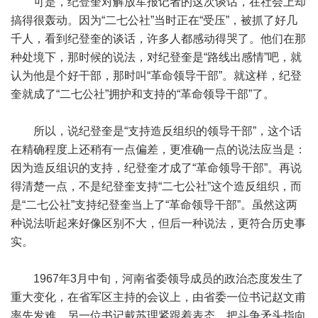
可是，纪登奎对解放军报记者的这次谈话，在社会上却
搞得很轰动。因为“二七公社”当时正在“受压”，被抓了好几
千人，看到纪登奎的谈话，许多人都感动得哭了。他们在那
种处境下，那时候的说法，对纪登奎是“路线出感情”吧，就
认为他是个好干部，那时叫“革命领导干部”。就这样，纪登
奎就成了“二七公社”拥护和支持的“革命领导干部”了。
所以，说纪登奎是“支持造反组织的领导干部”，这个话
在精确程度上还稍有一点偏差，更准确一点的说法应当是：
因为造反组识的支持，纪登奎才成了“革命领导干部”。再说
得清楚一点，不是纪登奎支持“二七公社”这个造反组织，而
是“二七公社”支持纪登奎当上了“革命领导干部”。虽然这两
种说法听起来好像区别不大，但后一种说法，更符合历史事
实。
1967年3月中旬，河南省委领导成员的政治态度发生了
重大变化，在省军区主持的会议上，由省委一位书记赵文甫
率先发难，另一位书记戴苏理紧跟着表态，把斗争矛头指向