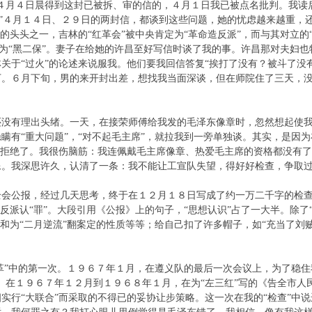
４月４日晨得到这封已被拆、审的信的，４月１日我已被点名批判。我读
！”４月１４日、２９日的两封信，都谈到这些问题，她的忧虑越来越重，
的头头之一，吉林的“红革会”被中央肯定为“革命造反派”，而与其对立的“
他们为“黑二保”。妻子在给她的许昌至好写信时谈了我的事。许昌那对夫妇
关于“过火”的论述来说服我。他们要我回信答复“挨打了没有？被斗了没
下。６月下旬，男的来开封出差，想找我当面深谈，但在师院住了三天，
还没有理出头绪。一天，在接荣师傅给我发的毛泽东像章时，忽然想起使
瞒有“重大问题”，“对不起毛主席”，就拉我到一旁单独谈。其实，是因
被拒绝了。我很伤脑筋：我连佩戴毛主席像章、热爱毛主席的资格都没有
像。我深思许久，认清了一条：我不能让工宣队失望，得好好检查，争
全会公报，经过几天思考，终于在１２月１８日写成了约一万二千字的检
造反派认“罪”。大段引用《公报》上的句子，“思想认识”占了一大半。除
”和为“二月逆流”翻案定的性质等等；给自己扣了许多帽子，如“充当了刘
文革”中的第一次。１９６７年１月，在遵义队的最后一次会议上，为了稳
。在１９６７年１２月到１９６８年１月，在为“左三红”写的《告全市
实行“大联合”而采取的不得已的妥协让步策略。这一次在我的“检查”中说