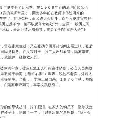
６９年夏季甚至到秋季。在１９６９年春的清理阶级队伍
２９岁的教师常呈才，因为多年前在教师中传过听来的一
。在灵宝，他说冤枉，而又遭大会批斗，直至入夏才宣布解
历史反革命，但不以反革命论处”外，全属“一般历史问
不承认，最后经请示省领导，在灵宝全院“宽严大会”上
时，曾在张家住过；又在张勋亭回开封期间去看过张，张后
湾国民党特务。在灵宝对王、张二人严加看管，隔离审查。
意思，就跳井，经抢救未死。
起被隔离审查，被造反派工人打得遍体鳞伤，公安人员也找
系教师于学海（摘帽“右派”）调查，说他不老实，外调人
查者提的事。当夜，于学海上吊自杀。１９７０年秋，师院
所为，在隔离审查期间，辜学文跳楼身亡。
淑珍的伯母谈起时，掉了眼泪。在家人的动员下，淑珍决定
在椅子上，唔哝了一句，可以听出她的意思是：“我不会