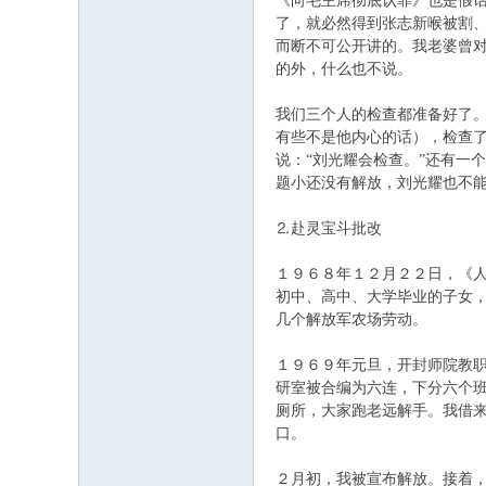
《向毛主席彻底认罪》也是假
了，就必然得到张志新喉被割、
而断不可公开讲的。我老婆曾对
的外，什么也不说。
我们三个人的检查都准备好了
有些不是他内心的话），检查
说：“刘光耀会检查。”还有一
题小还没有解放，刘光耀也不
⒉赴灵宝斗批改
１９６８年１２月２２日，《
初中、高中、大学毕业的子女，
几个解放军农场劳动。
１９６９年元旦，开封师院教
研室被合编为六连，下分六个班
厕所，大家跑老远解手。我借
口。
２月初，我被宣布解放。接