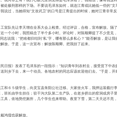
话。我何罪之有？我打心眼儿里倒觉得是毛泽东错了。我相信，像有我这
被处极刑那样的下场。不要说毛泽东如何，就连江青或比她低一些的“文
我说过，当她得知“文攻武卫”的口号是江青提出的时候，她对江青非常
。工宣队先让李天增在全系大会上检查。经过评议，合格，宣布解放。隔
了近一个小时，我照稿念了半个多小时。评论时，对陈顺卿提了不少意见
个同志说我：“把啥都归结到‘私’字，哪有那么多私心？”能否解放，是让
能解放。于是，这一次宣布：解放陈顺卿。把我挂了起来。
人民日报》发表了毛泽东的一段指示：“知识青年到农村去，接受贫下中农
送到乡下去，来一个动员。各地农村的同志应该欢迎他们去。”于是，开
职工和６５级学生，向灵宝县朱阳公社迁移。大家坐火车，我押运装载行
，班长由学生担任；驻干沟大队第二生产队，在老乡挤出的窑洞或房子里
来工具，依地势挖厕所，几个学生也来帮助。夜里下雪，第二天天还不亮
着，戴鸿儒也获解放。