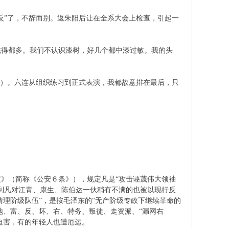
反”了，不辞而别。返朱阳后让在全系大会上检查，引起一
挑得都多。我们不认识漆树，好几个都中漆过敏。我的头
舞）。六连从组织练习到正式表演，我都故意排在最后，只
别扭。
》（简称《公安６条》），规定凡是“攻击诬蔑伟大领袖
到凡对江青、康生、陈伯达一伙稍有不满的也被以现行反
清理阶级队伍”，是按毛泽东的“无产阶级专政下继续革命的
地、富、反、坏、右、特务、叛徒、走资派、“漏网右
子受迫害，有的年轻人也遭厄运。