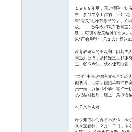
１９６８年夏，开封师院一批有
中，参加专案工作的，不分“老
些“有失”毛泽东尊严的话，又
放。 数学系和教育教研室的“
题”，可现今都又给掂了出来。
以“严的典型”（只１人）硬
教育教研室的王汉澜，因其夫
来逃到台湾，就怀疑王是和张
王、张不承认，就不让其睡觉
“文革”中开封师院因清理阶级
他谈话。无奈，他把草帽挂在窗
员一走，就被几个学生毒打一
从杞县回校后，墙上一条标语
⒋母亲的灾难
母亲知道我们春节不放假。淑
来灵宝看我。２月１５日，即