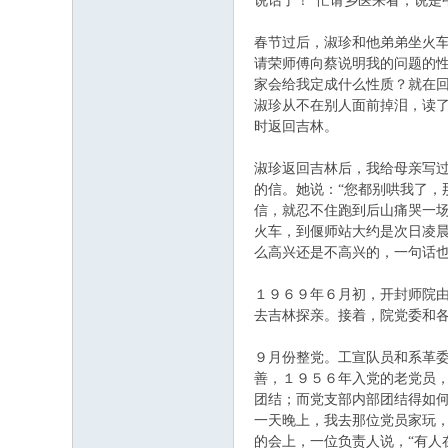
说话了！”忙请乡医来看，说
春节过后，淑珍和他弟弟坐火
请荣师傅向蔡说明我的问题的
家会给我定成什么性质？就在回
淑珍从不在别人面前掉泪，读了
时返回吉林。
淑珍返回吉林后，我给母亲写
的信。她说：“您都别哄我了，
信，就忍不住跑到后山痛哭一场
火车，到偃师站大约是次日凌
么高兴还是不高兴的，一句话
１９６９年６月初，开封师院
去吉林探亲。接着，院党委和
９月份整党。工宣队员和系革
善，１９５６年入党的老党员
团结；而党支部内部团结得如
一天晚上，我去那位党员家玩，
的会上，一位负责人说，“有