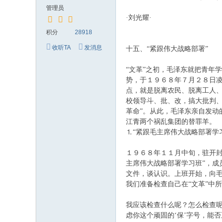
究
管理员
网
·刘光耀·
积分
28918
收听TA
发消息
十五、“紧跟伟大战略部署”
“文革”之初，毛泽东就把青年
势，于１９６８年７月２８日凌
点，就是脱离农民、脱离工人
校领导斗、批、改，搞大批判、
革命”。从此，毛泽东亲自发动
江青两个祸乱集团的替罪羊
⒈“紧跟毛主席伟大战略部署
１９６８年１１月中旬，驻开封
主席伟大战略部署学习班”，
文件，谈认识。上班开始，向毛
我们准备检查自己在“文革”
我应该检查什么呢？怎么检查
虑你这个顽固的‘保’字号，能