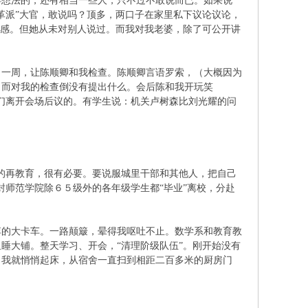
样想法的，还有相当一些人，只不过不敢说而已。如果说
革派”大官，敢说吗？顶多，两口子在家里私下议论议论，
反感。但她从未对别人说过。而我对我老婆，除了可公开讲
了一周，让陈顺卿和我检查。陈顺卿言语罗索，（大概因为
，而对我的检查倒没有提出什么。会后陈和我开玩笑
我们离开会场后议的。有学生说：机关卢树森比刘光耀的问
的再教育，很有必要。要说服城里干部和其他人，把自己
封师范学院除６５级外的各年级学生都“毕业”离校，分赴
李的大卡车。一路颠簸，晕得我呕吐不止。数学系和教育教
睡大铺。整天学习、开会，“清理阶级队伍”。刚开始没有
，我就悄悄起床，从宿舍一直扫到相距二百多米的厨房门