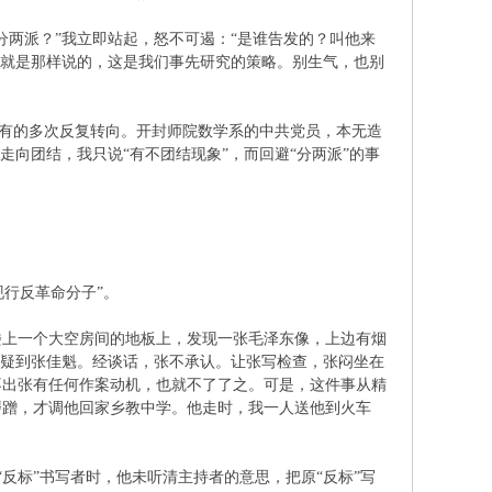
分两派？”我立即站起，怒不可遏：“是谁告发的？叫他来
你就是那样说的，这是我们事先研究的策略。别生气，也别
，有的多次反复转向。开封师院数学系的中共党员，本无造
向团结，我只说“有不团结现象”，而回避“分两派”的事
“现行反革命分子”。
楼上一个大空房间的地板上，发现一张毛泽东像，上边有烟
怀疑到张佳魁。经谈话，张不承认。让张写检查，张闷坐在
不出张有任何作案动机，也就不了了之。可是，这件事从精
磨蹭，才调他回家乡教中学。他走时，我一人送他到火车
“反标”书写者时，他未听清主持者的意思，把原“反标”写