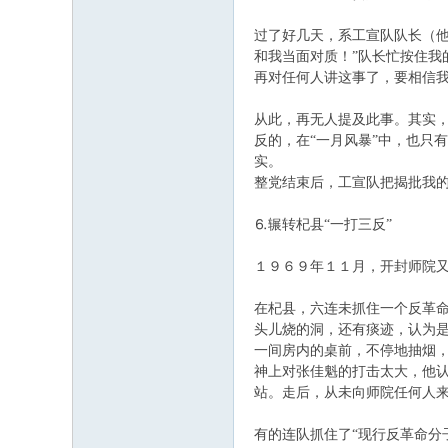
过了好几天，系工宣队队长（他
和我当面对质！”队长忙按住我
再对任何人讲这事了，要相信
从此，再无人提及此事。其实，
反的，在“一月风暴”中，也只
实。
整党结束后，工宣队把揭批我
⒍辗转杞县“一打三反”
１９６９年１１月，开封师院又
在杞县，六连未抓住一个反革
头儿烧的洞，还有痰迹，认为是
一间房内的桌前，不停地抽烟
神上对张佳魁的打击太大，他
站。走后，从未向师院任何
有的连队抓住了“现行反革命分