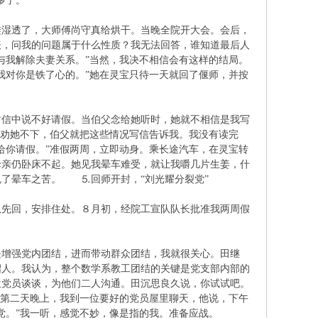
半年多了。
鞋湿透了，大师傅尚守真给烘干。当晚全院开大会。会后，
表，问我的问题属于什么性质？我无法回答，谁知道最后人
与我解除夫妻关系。”当然，我决不相信会有这样的结局。
我对你是铁了心的。”她在灵宝只待一天就回了偃师，并按
封信中说不好请假。当伯父念给她听时，她就不相信是我写
家劝她不下，伯父就把这些情况写信告诉我。我没有读完
给你请假。”准假两周，立即动身。乘长途汽车，在灵宝转
母亲仍卧床不起。她见我晕车难受，就让我嚼几片生姜，什
避免了晕车之苦。 ⒌回师开封，“刘光耀分裂党”
队先回，安排住处。８月初，经院工宣队队长批准我两周假
是增强党内团结，进而带动群众团结，我就很关心。田继
绍人。我认为，整个数学系教工团结的关键是党支部内部的
位党员谈谈，为他们二人沟通。田沉思良久说，你试试吧。
。第二天晚上，我到一位要好的党员屋里聊天，他说，下午
们党。”我一听，感觉不妙，像是指的我。准备应战。