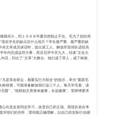
大规模武斗，到１９６８年夏仍然制止不住。毛为了扭转局
：“现在学生的缺点在什么地方？学生最严重、最严重的缺
中央文革成员谈话时，提出派工人、解放军宣传队进驻高
在半年内完成这些大事，而后召开中共九大，结束“文化大
几句话，扫出了“文革”大舞台。他们成了罪人，成了林彪、
“凡是革命群众，都要实行大联合”的指示，举办“紧跟毛
名称猜测，可能准备解放我们这三个人。每天学毛着，读
寿无疆”，“祝林副主席身体健康，永远健康”。荣师傅要求
虚心向造反派同志学习，改变自己的立场。我现在老在考
这是对咱们的关怀，望你能正确理解，以自己的实际行动感