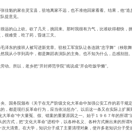
张佳魁的家在灵宝县，驻地离家不远，也不准他回家看看。结果，他“造
工宣队提意见。
在很远的山上砍。砍了几天，挑回来。那时我很有力气，比谁砍得都快，
红点，很难受，吃了药，昏迷三天。
毛泽东的接班人被写进新党章。驻校工军宣队让各连跳“忠字舞”（秧歌
虽然我从小学到高中，都是舞蹈表演队的主角。也不知为什么，总感
么劳动。所以，老乡把“开封师范学院”戏说成“开会吃饭学懒”。
”。
中央、国务院颁布《关于在无产阶级文化大革命中加强公安工作的若干规定
志的，都是现行反革命行为，应当依法惩办”。以后这一条又在实际上扩展
化大革命”中大量冤、假、错案的重要原因之一。始于１９６７年的所谓“
队的方式，把“文化大革命”进程中，以各种名义、各种方式揪出来的所谓
…来一次大清查。在大学，知识分子成了主要清理对象，使许多老知识分