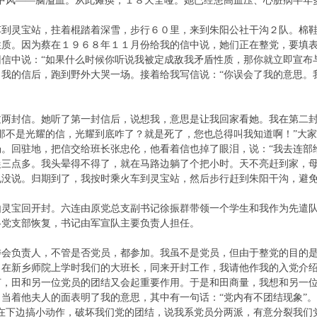
是中风——脑溢血。从此瘫痪，１８天全哑。她已经患高血压、心脏病
车到灵宝站，拄着棍踏着深雪，步行６０里，来到朱阳公社干沟２队。棉
性质。因为蔡在１９６８年１１月份给我的信中说，她们正在整党，要填
信中说：“如果什么时候你听说我被定成敌我矛盾性质，那你就立即宣布
我的信后，跑到野外大哭一场。接着给我写信说：“你误会了我的意思。
过两封信。她听了第一封信后，说想我，意思是让我回家看她。我在第二
那不是光耀的信，光耀到底咋了？就是死了，您也总得叫我知道啊！”大
。回驻地，把信交给班长张忠伦，他看着信也掉了眼泪，说：“我去连部
晨三点多。我头晕得不得了，就在马路边躺了个把小时。天不亮赶到家，
也没说。归期到了，我按时乘火车到灵宝站，然后步行赶到朱阳干沟，
由灵宝回开封。六连由原党总支副书记徐振群带领一个学生和我作为先遣
各党支部恢复，书记由军宣队主要负责人担任。
委会负责人，不管是否党员，都参加。我虽不是党员，但由于整党的目的
，在新乡师院上学时我们的大班长，同来开封工作，我请他作我的入党介
何，田和另一位党员的团结又会起重要作用。于是和田商量，我想和另一
当着他夫人的面表明了我的意思，其中有一句话：“党内有不团结现象”
人在下边搞小动作，破坏我们党的团结，说我系党员分两派，有意分裂我