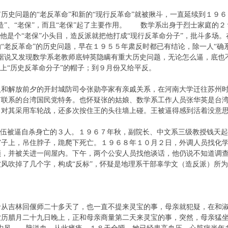
历史问题的“老反革命”和新的“现行反革命”就被揪斗，一直延续到１９
造”、“老保”，而且“老保”起了主要作用。 数学系出身于烈士家庭的
因他是个“老保”小头目，造反派就把他打成“现行反革命分子”，批斗多场
老反革命”的历史问题，早在１９５５年肃反时都已有结论，除一人“确系
据说又发现数学系老教师底钟英隐瞒有重大历史问题，无论怎么逼，底也
给戴上“历史反革命分子”的帽子；到９月份又给平反。
人和解放前夕的开封城防司令张勋亭家有亲戚关系，在河南大学迁往苏州
有联系的台湾国民党特务。也怀疑张的姑娘、数学系工作人员张华英是台
，对其采用车轮战，还多次按住王的头往墙上碰。王被逼得感到活着没
队伍被逼自杀身亡的３人。１９６７年秋，副院长、中文系三级教授钱天
子上，吊住脖子，跪爬下死亡。１９６８年１０月２日，外调人员找化学
顿，并被关进一间屋内。下午，两个公安人员找他谈话，他仍说不知道调
被风吹掉了几个字，构成“反标”，怀疑是地理系干部辜学文（造反派）
珍从吉林回偃师二十多天了，也一直不提来灵宝的事，母亲就犯疑，在和
农历腊月二十九日晚上，正和母亲商量第二天来灵宝的事，突然，母亲猛坐