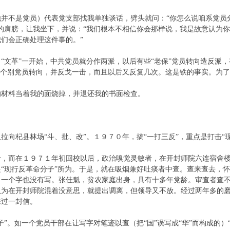
并不是党员）代表党支部找我单独谈话，劈头就问：“你怎么说咱系党员
的肩膀，让我坐下，并说：“我们根本不相信你会那样说，我是故意认为
我们会正确处理这件事的。”
“文革”一开始，中共党员就分作两派，以后有些“老保”党员转向造反派
有个别党员转向，并反戈一击，而且以后又反复几次。这是铁的事实。为了走
的材料当着我的面烧掉，并退还我的书面检查。
拉向杞县林场“斗、批、改”。１９７０年，搞“一打三反”，重点是打击
命，而在１９７１年初回校以后，政治嗅觉灵敏者，在开封师院六连宿舍
“现行反革命分子”所为。于是，就在吸烟兼好吐痰者中查。查来查去，
，一个字也没有写。张佳魁，贫农家庭出身，具有十多年党龄。审查者查
认为在开封师院混着没意思，就提出调离，但领导又不放。经过两年多的
人来过一封信。
子”。如一个党员干部在让写字对笔迹以查（把“国”误写成“华”而构成的）