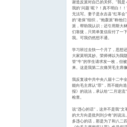
谢造反派对自己的关怀。”我是
我的‘问题’呢？！真不明白！
无法写。妻子是永吉县“红革会”
的“老保”组织，“炮轰派”称
派，帮助我认识；还引用斯大林
们靠拢，只简单复信应付了一
我。可我仍然想不通。
学习班过去快一个月了，思想
大家莫明其妙。荣师傅以为我隐
管“牛”的学生请求发一枚，但
来。这是我第二次痛哭毛主席
我反复读中共中央八届十二中
能向毛主席认“罪”，而不能向
报》的说法，承认给“二月逆流
检查。
说“违心的话”，这并不是我“
的大方向是批判刘少奇”的说法
多违心的话，那是为了和八二四