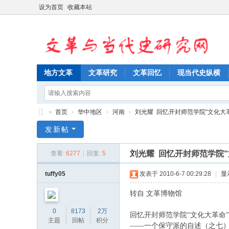
设为首页
收藏本站
地方文革
文革研究
文革回忆
现当代史纵横
»
首页
›
华中地区
›
河南
›
刘光耀 回忆开封师范学院“文化大革命”
文
发新帖
革
刘光耀 回忆开封师范学院“
查看:
6277
|
回复:
5
与
当
tuffy05
发表于 2010-6-7 00:29:28
|
显
代
转自 文革博物馆
史
0
8173
2万
回忆开封师范学院
研
主题
回帖
积分
——一个保守派的自述（之