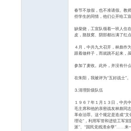
春节不放假，也不准请假。教师
些学生的同情，他们公开给
缺柴烧，工宣队领着一班人住
皮，胳肢窝、阴部都出满了
４月，中共九大召开，林彪作为
跟着做样子，而就跳不起来，
参加了麦收。此外，并没有什
在朱阳，我被评为“五好战士
⒊清理阶级队伍
１９６７年１月１３日，中共
毛主席和他的亲密战友林彪同
革命治罪。这个规定是造成“文
理论”，利用军管和进驻工军宣
派”、“国民党残渣余孽”…