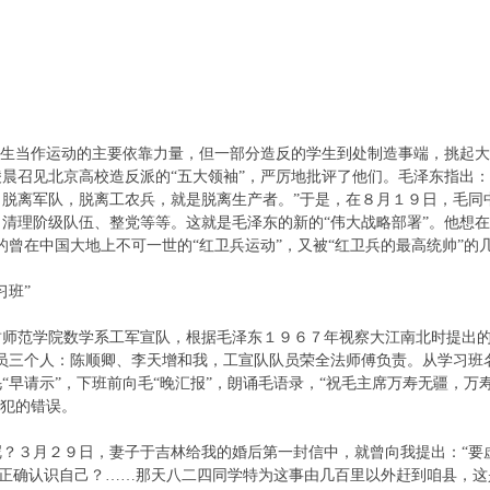
学生当作运动的主要依靠力量，但一部分造反的学生到处制造事端，挑起
晨召见北京高校造反派的“五大领袖”，严厉地批评了他们。毛泽东指出
、脱离军队，脱离工农兵，就是脱离生产者。”于是，在８月１９日，毛同
清理阶级队伍、整党等等。这就是毛泽东的新的“伟大战略部署”。他想
的曾在中国大地上不可一世的“红卫兵运动”，又被“红卫兵的最高统帅”的
。
学习班”
师范学院数学系工军宣队，根据毛泽东１９６７年视察大江南北时提出的
成员三个人：陈顺卿、李天增和我，工宣队队员荣全法师傅负责。从学习班
“早请示”，下班前向毛“晚汇报”，朗诵毛语录，“祝毛主席万寿无疆，万
中所犯的错误。
呢？３月２９日，妻子于吉林给我的婚后第一封信中，就曾向我提出：“要
否正确认识自己？……那天八二四同学特为这事由几百里以外赶到咱县，