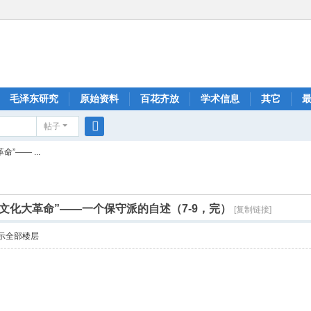
毛泽东研究
原始资料
百花齐放
学术信息
其它
帖子
搜
—— ...
索
文化大革命”——一个保守派的自述（7-9，完）
[复制链接]
示全部楼层
“文化大革命”
七）