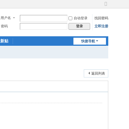
切
换
用户名
自动登录
找回密码
到
宽
密码
立即注册
登录
版
最新贴
快捷导航
返回列表