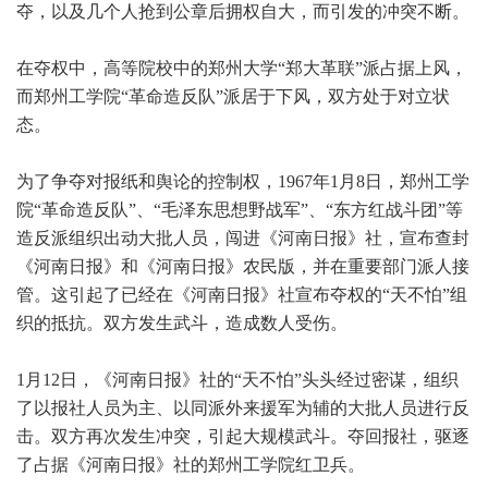
夺，以及几个人抢到公章后拥权自大，而引发的冲突不断。
在夺权中，高等院校中的郑州大学“郑大革联”派占据上风，
而郑州工学院“革命造反队”派居于下风，双方处于对立状
态。
为了争夺对报纸和舆论的控制权，1967年1月8日，郑州工学
院“革命造反队”、“毛泽东思想野战军”、“东方红战斗团”等
造反派组织出动大批人员，闯进《河南日报》社，宣布查封
《河南日报》和《河南日报》农民版，并在重要部门派人接
管。这引起了已经在《河南日报》社宣布夺权的“天不怕”组
织的抵抗。双方发生武斗，造成数人受伤。
1月12日，《河南日报》社的“天不怕”头头经过密谋，组织
了以报社人员为主、以同派外来援军为辅的大批人员进行反
击。双方再次发生冲突，引起大规模武斗。夺回报社，驱逐
了占据《河南日报》社的郑州工学院红卫兵。