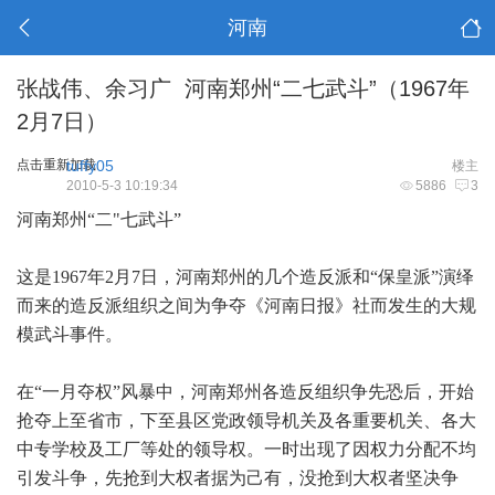
河南
张战伟、余习广 河南郑州“二七武斗”（1967年
2月7日）
点击重新加载
tuffy05
楼主
2010-5-3 10:19:34
5886
3
河南郑州“二"七武斗”
这是1967年2月7日，河南郑州的几个造反派和“保皇派”演绎
而来的造反派组织之间为争夺《河南日报》社而发生的大规
模武斗事件。
在“一月夺权”风暴中，河南郑州各造反组织争先恐后，开始
抢夺上至省市，下至县区党政领导机关及各重要机关、各大
中专学校及工厂等处的领导权。一时出现了因权力分配不均
引发斗争，先抢到大权者据为己有，没抢到大权者坚决争