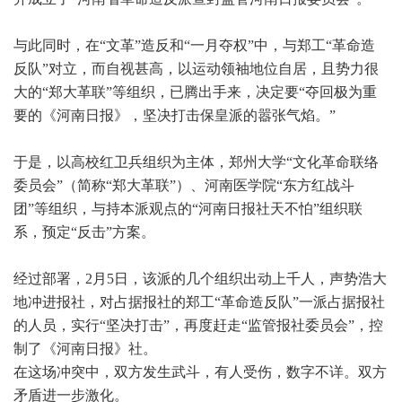
与此同时，在“文革”造反和“一月夺权”中，与郑工“革命造
反队”对立，而自视甚高，以运动领袖地位自居，且势力很
大的“郑大革联”等组织，已腾出手来，决定要“夺回极为重
要的《河南日报》，坚决打击保皇派的嚣张气焰。”
于是，以高校红卫兵组织为主体，郑州大学“文化革命联络
委员会”（简称“郑大革联”）、河南医学院“东方红战斗
团”等组织，与持本派观点的“河南日报社天不怕”组织联
系，预定“反击”方案。
经过部署，2月5日，该派的几个组织出动上千人，声势浩大
地冲进报社，对占据报社的郑工“革命造反队”一派占据报社
的人员，实行“坚决打击”，再度赶走“监管报社委员会”，控
制了《河南日报》社。
在这场冲突中，双方发生武斗，有人受伤，数字不详。双方
矛盾进一步激化。