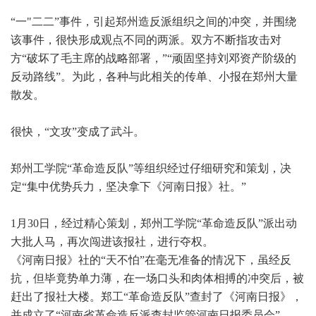
“一"二二”事件，引起郑州造反派组织之间的冲突，并围绕
该事件，很快形成观点不同的两派。双方不断指攻击对
方“破坏了毛主席的战略部署，”“顽固坚持刘邓资产阶级的
反动路线”。为此，各种与此相关的传单、小报在郑州大量
散发。
很快，“文攻”变成了武斗。
郑州工学院“革命造反队”等组织经过仔细研究和策划，决
定“集中优势兵力，坚决拿下《河南日报》社。”
1月30日，经过精心策划，郑州工学院“革命造反队”派出动
大批人马，再次闯进该报社，进行夺权。
《河南日报》社的“天不怕”在毫无准备的情况下，虽经反
抗，但毕竟势单力薄，在一场口头和肉体相搏的冲突后，被
赶出了报社大楼。郑工“革命造反队”查封了《河南日报》，
并成立了“河南省革命造反派查封监管河南日报委员会”。