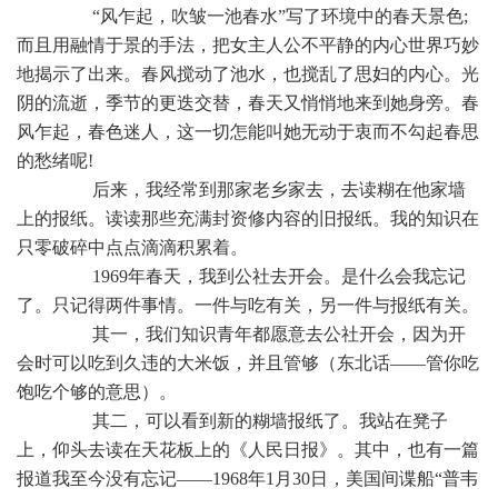
“风乍起，吹皱一池春水”写了环境中的春天景色;
而且用融情于景的手法，把女主人公不平静的内心世界巧妙
地揭示了出来。春风搅动了池水，也搅乱了思妇的内心。光
阴的流逝，季节的更迭交替，春天又悄悄地来到她身旁。春
风乍起，春色迷人，这一切怎能叫她无动于衷而不勾起春思
的愁绪呢!
后来，我经常到那家老乡家去，去读糊在他家墙
上的报纸。读读那些充满封资修内容的旧报纸。我的知识在
只零破碎中点点滴滴积累着。
1969年春天，我到公社去开会。是什么会我忘记
了。只记得两件事情。一件与吃有关，另一件与报纸有关。
其一，我们知识青年都愿意去公社开会，因为开
会时可以吃到久违的大米饭，并且管够（东北话——管你吃
饱吃个够的意思）。
其二，可以看到新的糊墙报纸了。我站在凳子
上，仰头去读在天花板上的《人民日报》。其中，也有一篇
报道我至今没有忘记——1968年1月30日，美国间谍船“普韦