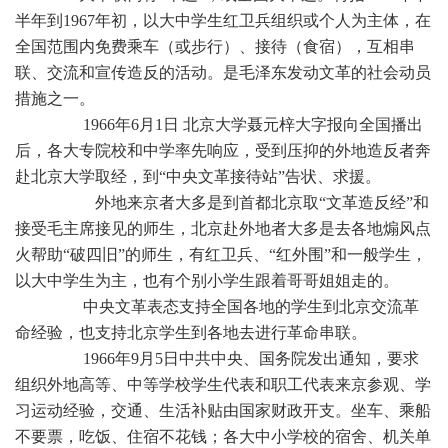
半年到1967年初，以大中学生红卫兵组织或个人为主体，在
全国范围内免费乘车（或步行）、接待（食宿），互相串
联、交流和宣传造反的活动。是毛泽东发动文革的社会动员
措施之一。
1966年6月1日 北京大学聂元梓大字报向全国播出
后，各大专院校和中学率先响应，受到压抑的外地造反者奔
赴北京大学取经，到“中央文革接待站”告状、求援。
外地来京者大多是到首都北京取“文革造反经”和
接受毛主席接见的师生，北京赴外地者大多是去各地煽风点
火帮助“破四旧”的师生，有红卫兵、“红外围”和一般学生，
以大中学生为主，也有个别小学生跟着哥哥姐姐走的。
中央文革表态支持全国各地的学生到北京交流革
命经验，也支持北京学生到各地去进行革命串联。
1966年9月5日中共中央、国务院发出通知，要求
组织外地高等、中等学校学生代表和职工代表来京参观、学
习运动经验，交通、生活补贴由国家财政开支。坐车、乘船
不要票，吃饭、住宿不花钱；各大中小学校的宿舍、机关单