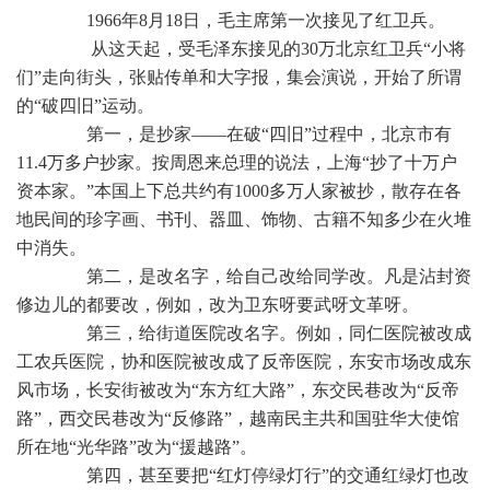
1966年8月18日，毛主席第一次接见了红卫兵。
从这天起，受毛泽东接见的30万北京红卫兵“小将
们”走向街头，张贴传单和大字报，集会演说，开始了所谓
的“破四旧”运动。
第一，是抄家——在破“四旧”过程中，北京市有
11.4万多户抄家。按周恩来总理的说法，上海“抄了十万户
资本家。”本国上下总共约有1000多万人家被抄，散存在各
地民间的珍字画、书刊、器皿、饰物、古籍不知多少在火堆
中消失。
第二，是改名字，给自己改给同学改。凡是沾封资
修边儿的都要改，例如，改为卫东呀要武呀文革呀。
第三，给街道医院改名字。例如，同仁医院被改成
工农兵医院，协和医院被改成了反帝医院，东安市场改成东
风市场，长安街被改为“东方红大路”，东交民巷改为“反帝
路”，西交民巷改为“反修路”，越南民主共和国驻华大使馆
所在地“光华路”改为“援越路”。
第四，甚至要把“红灯停绿灯行”的交通红绿灯也改