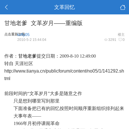
文革回忆
甘地老爹 文革岁月——重编版
点击重新加载
tuffy05
楼主
2010-5-2 15:44:04
3291
0
作者：
甘地老爹
提交日期：2009-8-10 12:49:00
转自 天涯社区
http://www.tianya.cn/publicforum/content/no05/1/141292.sh
tml
前段时间的“文革岁月”大多是随意之作
只是想到哪里写到那里
下面准备把已有的回忆按照时间顺序重新组织排列起来
大事年表——
1966年月初停课闹革命