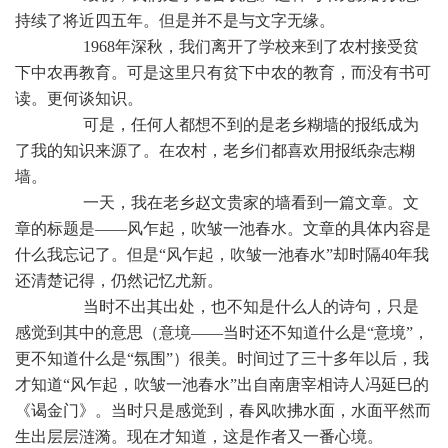
持续了将近四五年。但是并不是与文字无缘。
1968年深秋，我们离开了学校来到了农村接受贫
下中农再教育。可是这里只有贫下中农的教育，而没有书可
读。更何谈知识。
可是，任何人都想不到的是老乡糊墙的报纸成为
了我的知识来源了。在农村，老乡们都喜欢用报纸杂志糊
墙。
一天，我在老乡赵文贵家的墙看到一篇文章。文
章的标题是——风乍起，吹皱一池春水。文章的具体内容是
什么我忘记了。但是“风乍起，吹皱一池春水”却时隔40年我
还清楚记得，仍然记忆尤新。
当时不出其出处，也不知是什么人的诗句，只是
感觉到其中的意思（意境——当时还不知道什么是“意境”，
更不知道什么是“氛围”）很美。时间过了三十多年以后，我
才知道“风乍起，吹皱一池春水”出自南唐宰相诗人冯延巳的
《谒金门》。当时只是感觉到，春风吹拂水面，水面平然而
生出层层涟漪。现在才知道，这是作者又一番心境。