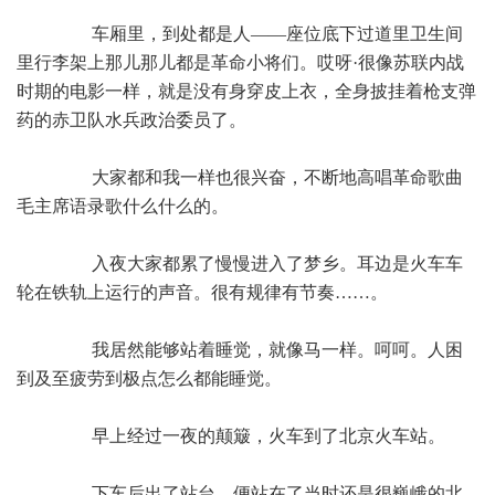
车厢里，到处都是人——座位底下过道里卫生间
里行李架上那儿那儿都是革命小将们。哎呀·很像苏联内战
时期的电影一样，就是没有身穿皮上衣，全身披挂着枪支弹
药的赤卫队水兵政治委员了。
大家都和我一样也很兴奋，不断地高唱革命歌曲
毛主席语录歌什么什么的。
入夜大家都累了慢慢进入了梦乡。耳边是火车车
轮在铁轨上运行的声音。很有规律有节奏……。
我居然能够站着睡觉，就像马一样。呵呵。人困
到及至疲劳到极点怎么都能睡觉。
早上经过一夜的颠簸，火车到了北京火车站。
下车后出了站台，便站在了当时还是很巍峨的北