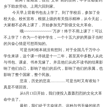
前两个星期里，按照“文革”前的惯例，中学生都要到
乡下助农劳动。上周六回到家。
今天早上背着书包去上学了。到了学校后，参加了全
校大会。校长宣布，根据上级的有关指示精神，从今天起，
大家都不必再上课了，开始参加无产阶级文化大革命。
哦~~~~~~~~~~~~~`万岁！终于不用上课了！可以
不上学了！作为一个初中学生，一个十五六岁的男孩子当时
的兴奋心情是可想而知的。
可是当时根本就没有想到，对于全国几千万中小
学生来讲，这个课一停就是十一二年，甚至其中多数人从此
与书包、课桌、书本无缘了。并且他们从此不读书的结果影
响了他们自己，影响了他们的后代，影响了他们的亲属，也
影响了整个国家，整个民族。
悲哀，历史的悲哀…………可是当时又有谁知？
真是不堪回首。
从6月13日开始，我们便投入轰轰烈烈的文化大革
命中去了。
最初，我们处于亢奋状态。这种与书无缘的状态