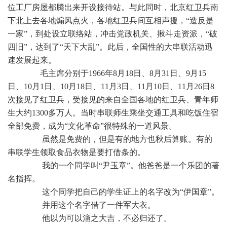
位工厂房屋都腾出来开设接待站。与此同时，北京红卫兵南
下北上去各地煽风点火，各地红卫兵间互相声援，“造反是
一家”，到处设立联络站，冲击党政机关、揪斗走资派，“破
四旧”，达到了“天下大乱”。此后，全国性的大串联活动迅
速发展起来。
毛主席分别于1966年8月18日、8月31日、9月15
日、10月1日、10月18日、11月3日、11月10日、11月26日8
次接见了红卫兵，受接见的来自全国各地的红卫兵、青年师
生大约1300多万人。当时串联师生乘坐交通工具和吃饭住宿
全部免费，成为“文化革命”很特殊的一道风景。
虽然是免费的，但是有的地方也秋后算账。有的
串联学生领取食品衣物是要打借条的。
我的一个同学叫“尹玉章”。他爸爸是一个乐团的著
名指挥。
这个同学把自己的学生证上的名字改为“伊国章”。
并用这个名字借了一件军大衣。
他以为可以溜之大吉，不必归还了。