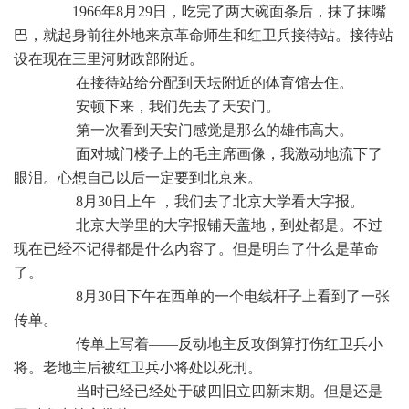
1966年8月29日，吃完了两大碗面条后，抹了抹嘴
巴，就起身前往外地来京革命师生和红卫兵接待站。接待站
设在现在三里河财政部附近。
在接待站给分配到天坛附近的体育馆去住。
安顿下来，我们先去了天安门。
第一次看到天安门感觉是那么的雄伟高大。
面对城门楼子上的毛主席画像，我激动地流下了
眼泪。心想自己以后一定要到北京来。
8月30日上午 ，我们去了北京大学看大字报。
北京大学里的大字报铺天盖地，到处都是。不过
现在已经不记得都是什么内容了。但是明白了什么是革命
了。
8月30日下午在西单的一个电线杆子上看到了一张
传单。
传单上写着——反动地主反攻倒算打伤红卫兵小
将。老地主后被红卫兵小将处以死刑。
当时已经已经处于破四旧立四新末期。但是还是