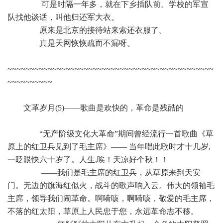
可是时隔一年多，就在下乡插队前。学校的军宣
队找他谈话，叫他归还军大衣。
原来是北京的接待站来索还衣服了。
真是天网恢恢疏而不漏呀。
~~~~~~~~~~~~~~~~~~~~~~~~~~~~~~~~~~~~~~~~~~~~~~
~~~~~~~~~~
文革岁月(5)——歌曲是欢快的，革命是残酷的
“无产阶级文化大革命”期间曾经流行一首歌曲《草
原上的红卫兵见到了毛主席》—— 当年唱此歌时才十几岁,
一眨眼快六十岁了。人生,唉！天凉好个秋！！
——我们是毛主席的红卫兵，从草原来到天安
门。无边的旗海红似火，战斗的歌声响入云。伟大的领袖毛
主席，领导我们闹革命。啊嗬咳，啊嗬咳，敬爱的毛主席，
不落的红太阳，草原上人民忠于您，永远革命志不移。