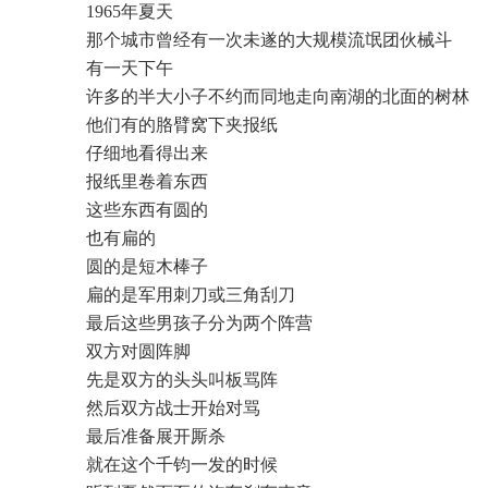
1965年夏天
那个城市曾经有一次未遂的大规模流氓团伙械斗
有一天下午
许多的半大小子不约而同地走向南湖的北面的树林
他们有的胳臂窝下夹报纸
仔细地看得出来
报纸里卷着东西
这些东西有圆的
也有扁的
圆的是短木棒子
扁的是军用刺刀或三角刮刀
最后这些男孩子分为两个阵营
双方对圆阵脚
先是双方的头头叫板骂阵
然后双方战士开始对骂
最后准备展开厮杀
就在这个千钧一发的时候