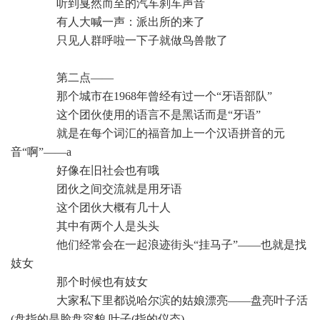
听到戛然而至的汽车刹车声音
有人大喊一声：派出所的来了
只见人群呼啦一下子就做鸟兽散了
第二点——
那个城市在1968年曾经有过一个“牙语部队”
这个团伙使用的语言不是黑话而是“牙语”
就是在每个词汇的福音加上一个汉语拼音的元
音“啊”——a
好像在旧社会也有哦
团伙之间交流就是用牙语
这个团伙大概有几十人
其中有两个人是头头
他们经常会在一起浪迹街头“挂马子”——也就是找
妓女
那个时候也有妓女
大家私下里都说哈尔滨的姑娘漂亮——盘亮叶子活
(盘指的是脸盘容貌,叶子(指的仪态)