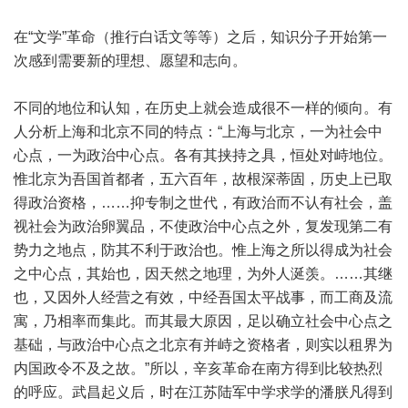
在“文学”革命（推行白话文等等）之后，知识分子开始第一
次感到需要新的理想、愿望和志向。
不同的地位和认知，在历史上就会造成很不一样的倾向。有
人分析上海和北京不同的特点：“上海与北京，一为社会中
心点，一为政治中心点。各有其挟持之具，恒处对峙地位。
惟北京为吾国首都者，五六百年，故根深蒂固，历史上已取
得政治资格，……抑专制之世代，有政治而不认有社会，盖
视社会为政治卵翼品，不使政治中心点之外，复发现第二有
势力之地点，防其不利于政治也。惟上海之所以得成为社会
之中心点，其始也，因天然之地理，为外人涎羡。……其继
也，又因外人经营之有效，中经吾国太平战事，而工商及流
寓，乃相率而集此。而其最大原因，足以确立社会中心点之
基础，与政治中心点之北京有并峙之资格者，则实以租界为
内国政令不及之故。”所以，辛亥革命在南方得到比较热烈
的呼应。武昌起义后，时在江苏陆军中学求学的潘朕凡得到