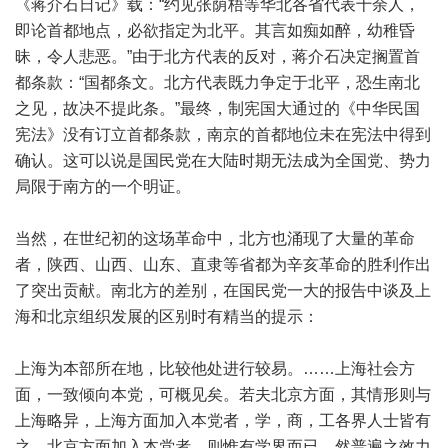
《蒋介石日记》载：“约见张荫梧等华北各省代表十余人，
即论首都地点，必欲指定为北平。其言如痴如醉，幼稚昏
昧，令人悲恶。”由于北方代表的反对，蒋介石决定搁置首
都条款：“国都条文。北方代表既力争定于北平，恐生南北
之见，故决不提此条。”最终，制宪国大通过的《中华民国
宪法》没有订立首都条款，南京的首都地位未在宪法中得到
确认。这可以说是国民党在大陆时期无法成为全国党、势力
局限于南方的一个明证。
当然，在世纪初的这场革命中，北方也涌现了大量的革命
者，陕西、山西、山东、直隶等省都为辛亥革命的胜利作出
了突出贡献。南北方的差别，在国民党一大的报告中谈及上
海和北京组织发展的区别时有精当的提示：
上海为本部所在地，比较他处进行较易。……上海社会方
面，一致倾向本党，可概见矣。若夫北京方面，其情形则与
上海略异，上海方面加入本党者，学，商，工各界人士皆有
之。北京方面加入本党者，则惟有学界而已。然普遍之效力