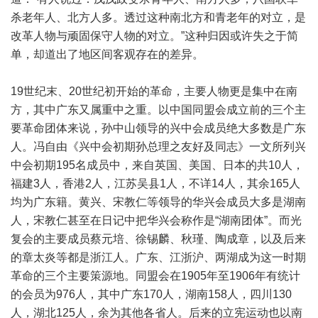
杀老年人、北方人多。透过这种南北方和青老年的对立，是
改革人物与顽固保守人物的对立。”这种归因或许失之于简
单，却道出了地区间客观存在的差异。
19世纪末、20世纪初开始的革命，主要人物更是集中在南
方，其中广东又属重中之重。以中国同盟会成立前的三个主
要革命团体来说，孙中山领导的兴中会成员绝大多数是广东
人。冯自由《兴中会初期孙总理之友好及同志》一文所列兴
中会初期195名成员中，来自英国、美国、日本的共10人，
福建3人，香港2人，江苏吴县1人，不详14人，其余165人
均为广东籍。黄兴、宋教仁等领导的华兴会成员大多是湖南
人，宋教仁甚至在日记中把华兴会称作是“湖南团体”。而光
复会的主要成员蔡元培、徐锡麟、秋瑾、陶成章，以及后来
的章太炎等都是浙江人。广东、江浙沪、两湖成为这一时期
革命的三个主要策源地。同盟会在1905年至1906年有统计
的会员为976人，其中广东170人，湖南158人，四川130
人，湖北125人，余为其他各省人。后来的立宪运动也以南