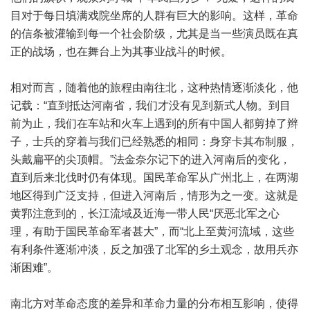
目对于每日填满戏院坐席的人群有巨大的影响。这样，革命
的信条被灌输到每一个社会阶级，尤其是当一些演员既在真
正的战场，也在舞台上为其事业战斗的时候。
相对而言，随着他的旅程由南往北，这种热情逐渐淡化，他
记载：“直到抵达河南省，我们才没有见到新式人物。到目
前为止，我们在车站和火车上遇到的所有中国人都剪掉了辫
子，士兵的穿着与我们已经熟悉的相同：身穿卡其布制服，
头戴扁平的尖顶帽。”法金奈尔记下的进入河南后的变化，
直到后来北伐时仍有体现。国民革命军从广州北上，在两湖
地区得到广泛支持，但进入河南后，情形为之一变。这就是
黄郛注意到的，长江流域及近海一带人民“厌恶北军之心
理，有助于国民革命军者甚大”，而“北上至黄河流域，这些
有利条件逐渐冲淡，反之加强了北军的乡土观念，故用兵亦
渐困难”。
南北方对革命态度的差异和革命力量的分布相互影响，使得