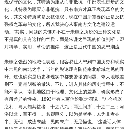
现保守的文化，其特质为服从而非抵抗；中部表现进步的文
化，其特质为顺应亦非抵抗，只有南方才真正表现革命的文
化，其文化特质就是反抗强权，现在中国所需要的正是反抗
强权之革命的文化，所以我决心从事南方文化之建设运
动。”其实，问题的关键并不在于朱谦之所说的三种文化是
不是真的具有这样的气质，而是朱谦之呈现的价值判断，即
对科学、实用、革命的推崇，这正是近代中国的思想潮流。
朱谦之强烈的地域性表述，很容易让人想到中国历史和现实
中常见的南北之争，当年的舆论即有防范南北畛域之见的呼
吁。这也确实是历史和现实中都要警惕的问题。夸大地域差
别不一定是明智的做法。不过，进入具体的历史情境中，不
能不承认，南北地区由于地理、文化上的差异，确实形成了
有所差异的性格。1893年有人写信给张之洞说：“方今机器
之利，粤人知其益者，十之八九；两江闽浙，十之二三；河
洛以北，百不得一。名卿巨公，以为是者半，以为非者亦
半。无他，成迹未融，见闻未广，无足怪也。”这些话大体