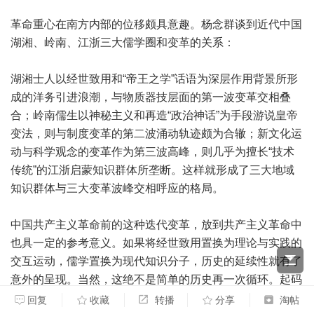
革命重心在南方内部的位移颇具意趣。杨念群谈到近代中国
湖湘、岭南、江浙三大儒学圈和变革的关系：
湖湘士人以经世致用和“帝王之学”话语为深层作用背景所形
成的洋务引进浪潮，与物质器技层面的第一波变革交相叠
合；岭南儒生以神秘主义和再造“政治神话”为手段游说皇帝
变法，则与制度变革的第二波涌动轨迹颇为合辙；新文化运
动与科学观念的变革作为第三波高峰，则几乎为擅长“技术
传统”的江浙启蒙知识群体所垄断。这样就形成了三大地域
知识群体与三大变革波峰交相呼应的格局。
中国共产主义革命前的这种迭代变革，放到共产主义革命中
也具一定的参考意义。如果将经世致用置换为理论与实践的
交互运动，儒学置换为现代知识分子，历史的延续性就有了
意外的呈现。当然，这绝不是简单的历史再一次循环。起码
在地理层面，这一波革命两湖固然是基础性地区，但江浙的
回复
收藏
转播
分享
淘帖