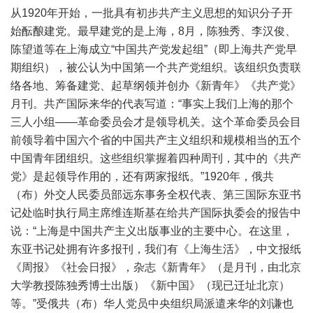
从1920年开始，一批具有初步共产主义思想的知识分子开
始酝酿建党。最早建党的是上海，8月，陈独秀、李汉俊、
陈望道等在上海成立“中国共产党发起组”（即上海共产党早
期组织），被公认为中国第一个共产党组织。该组织负责联
络各地、筹备建党、起草纲领并创办《新青年》《共产党》
月刊。共产国际来华的代表写道：“事实上我们上海的那个
三人小组——革命委员会才是领导机关。这个革命委员会目
前领导着中国六个省的中国共产主义组织和规模相当的五个
中国青年团组织。这些组织掌握着四种周刊，其中的《共产
党》是起领导作用的，还有两家报纸。”1920年，俄共
（布）外交人民委员部远东事务全权代表、第三国际东亚书
记处临时执行局主席维连斯基在给共产国际执委会的报告中
说：“上海是中国共产主义出版事业的主要中心。在这里，
东亚书记处拥有许多报刊，我们有《上海生活》，中文报纸
《周报》《社会日报》，杂志《新青年》（是月刊，由北京
大学教授陈独秀博士出版）《新中国》（现已迁址北京）
等。”受俄共（布）华人党员中央组织局派遣来华的刘谦也