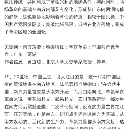
致用传统，共同构成了革命兴起的地缘条件；与此同时，两
场革命的基础在南方内部又有变化，形成从广东向两湖转移
的趋势，这也微妙地影响着革命的特质。相较于国民党，中
国共产党因缘际会，突破地域局限，成功在北方落地，完成
了革命区域的全国化。
关键词：南方策源；地缘特征；辛亥革命；中国共产党革
命；广东；两湖
作者信息：黄道炫，北京大学历史学系教授，博导。
19、20世纪，中国巨变。引人注目的是，这一时期中国巨
变的策源地多在南方地区。陈旭麓精当地指出：“在近代中
国，新兴力量首先是从南方开始，而后由南向北。单就辛亥
革命来说，黄花岗起义、武昌起义、四川保路运动，都发生
在南方而后震撼全国。二次革命期间，反袁的力量主要在江
西、江苏等地，也是南方。护国战争还是以南方为基础，从
南方发动的。近代新的生产力、革新力量都从南方兴起，然