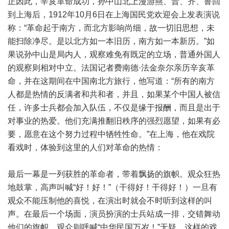
正因此，辛亥革命成功，孙中山北上漫游燕、晋、齐、鲁回
到上海后，1912年10月6日在上海国民党欢迎会上发表演说
称：“革命起于南方，而北方影响尚细，故一切旧思想，未
能扫除净尽。是以北方如一本旧历，南方如一本新历。”如
果说孙中山是局内人，观察难免有既定的立场，普通外国人
的观察则相对中立。法国记者费南德·法金奈尔亲历辛亥革
命，并在这期间在中国南北方旅行，他写道：“所有的南方
人都是热情的反满者和共和者，并且，如果某个中国人被信
任，许多士兵都会加入队伍，不仅是缘于报酬，而且是出于
对事业的热爱。他们充满推翻旧秩序的强烈愿望，如果有必
要，愿意在这个努力过程中牺牲性命。”在上海，他在戏院
看戏时，体验到这里的人们对革命的热情：
最后一幕是一列获胜的革命者，带着飘扬的旗帜。观众狂热
地鼓掌，高声叫喊“好！好！”（干得好！干得好！）一旦有
观众不能压制他的喜悦，在演出时就会不时听到这样的叫
声。在最后一个场面，演员扮演的士兵站成一排，交错舞动
他们的旗帜，观众则呼喊“中华民国万岁！”无疑，这样的戏