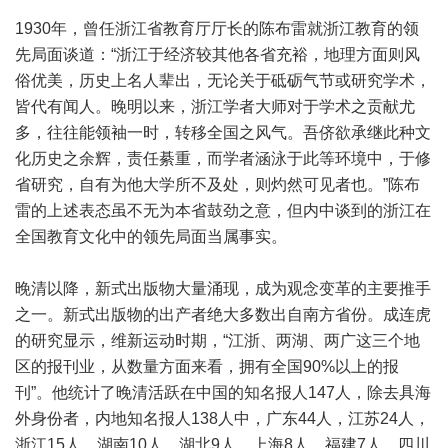
1930年，曾任浙江省教育厅厅长的陈布雷就浙江教育的领
先局面谈道：“浙江于经济较其他各省充裕，地理方面则风
俗优美，历史上名人辈出，无论关于砥砺气节或研究学术，
皆代有闻人。晚明以来，浙江学者大师对于学术之贡献尤
多，往往能领袖一时，转移全国之风气。吾侪欲承继此种文
化历史之余辉，责任綦重，而学者涵泳于此等环境中，于修
省研究，自有为他大学所不及处，则灼然可见者也。”陈布
雷的上述表态虽不无为本省鼓劲之意，但内中谈到的浙江在
全国教育文化中的领先局面当属事实。
晚清以降，新式出版物大量涌现，成为观念变革的主要推手
之一。新式出版物的出产者绝大多数出自南方省份。成连虎
的研究显示，维新运动时期，“江浙、两湖、两广这三个地
区的报刊业，从数量方面来看，拥有全国90%以上的报
刊”。他统计了晚清活跃在中国的知名报人147人，除去具海
外身份者，内地知名报人138人中，广东44人，江苏24人，
浙江15人，湖南10人，湖北9人，上海8人，福建7人，四川