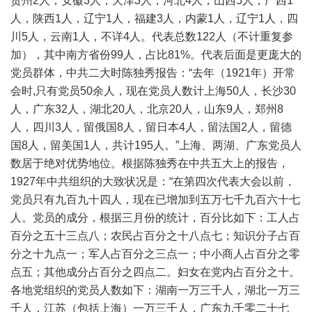
贵州2人，安徽3人，天津3人，河北4人，山西5人，广西1
人，陕西1人，辽宁1人，福建3人，内蒙1人，辽宁1人，四
川5人，云南1人，不详4人。代表总数122人（不计重复参
加），其中南方省份99人，占比81%。代表后面是更庞大的
党员群体，中共二大时陈独秀报告：“去年（1921年）开常
会时,只有党员50余人，现在党员人数计上海50人，长沙30
人，广东32人，湖北20人，北京20人，山东9人，郑州8
人，四川3人，留俄国8人，留日本4人，留法国2人，留德
国8人，留美国1人，共计195人。”上海、两湖、广东党员人
数居于绝对优势地位。根据陈独秀在中共五大上的报告，
1927年中共组织的大致状况是：“在第四次代表大会以前，
党员只有九百九十四人，现在已增加到五万七千九百六十七
人。党员的成分，根据三月份的统计，百分比如下：工人占
百分之五十三点八；农民占百分之十八点七；知识分子占百
分之十九点一；军人占百分之三点一；中小商人占百分之零
点五；其他成分占百分之四点二。妇女在党内占百分之十。
各地党组织的党员人数如下：湖南一万三千人，湖北一万三
千人，江苏（包括上海）一万三千人，广东九千零二十七