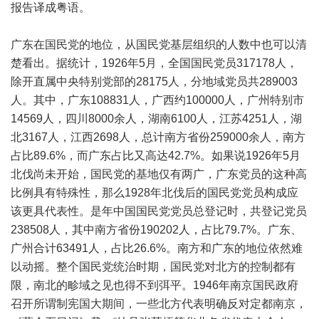
报告译成粤语。
广东在国民党的地位，从国民党基层组织的人数中也可以清
楚看出。据统计，1926年5月，全国国民党员317178人，
除开直属中央特别党部的28175人，分地域党员共289003
人。其中，广东108831人，广西约100000人，广州特别市
14569人，四川8000余人，湖南6100人，江苏4251人，湖
北3167人，江西2698人，总计南方省份259000余人，南方
占比89.6%，而广东占比又高达42.7%。如果说1926年5月
北伐尚未开始，国民党的基地仅有两广，广东党员的这种高
比例具有特殊性，那么1928年北伐后的国民党党员构成应
该更具代表性。是年中国国民党党员总登记时，共登记党员
238508人，其中南方省份190202人，占比79.7%。广东、
广州合计63491人，占比26.6%。南方和广东的地位依然难
以动摇。整个国民党统治时期，国民党对北方的控制都有
限，南北的畛域之见也得不到弭平。1946年南京国民政府
召开所谓制宪国大期间，一些北方代表明确反对定都南京，