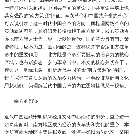
后向北方推进。”如果顺着这一思路往后延续，当会发现这
一特征还可以延续到中国共产党的革命，中共革命事实上也
具有强烈的“南方策源”特征。辛亥革命和中国共产党的革命
可以说引领了这一时代中国变革的方向，而梳理两场革命的
策动轨迹可见，其组织发起多植根于南方地区，核心策动者
亦以南方籍人士为主导。所以说近代中国的革命具有南方策
源特征，应不为过。需明确的是，这样说并非否定北方在革
命中的重要作用——北方既是革命所要撼动的旧势力的核心
区域，也有诸多志士参与革命当中。本文的核心关切在于，
透过这一地缘现象，剖析近代中国革命“南方策源”的特征，
进而探寻其背后深层的政治权力格局、社会经济基础与文化
思想动能，为理解近代中国变革的内在逻辑提供又一视角。
一、南方的印迹
近代中国延续宋明以来经济文化中心南移的趋势，重心进一
步向南倾斜，南方地区成为经济的火车头和文化的重心。本
文所言南方地区主要是指秦岭—淮河一线以南的地区，范围