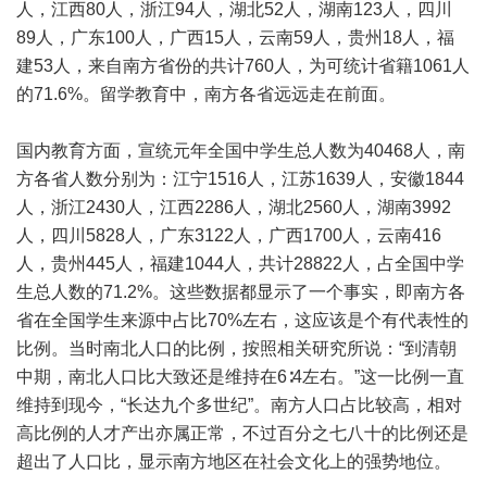
人，江西80人，浙江94人，湖北52人，湖南123人，四川
89人，广东100人，广西15人，云南59人，贵州18人，福
建53人，来自南方省份的共计760人，为可统计省籍1061人
的71.6%。留学教育中，南方各省远远走在前面。
国内教育方面，宣统元年全国中学生总人数为40468人，南
方各省人数分别为：江宁1516人，江苏1639人，安徽1844
人，浙江2430人，江西2286人，湖北2560人，湖南3992
人，四川5828人，广东3122人，广西1700人，云南416
人，贵州445人，福建1044人，共计28822人，占全国中学
生总人数的71.2%。这些数据都显示了一个事实，即南方各
省在全国学生来源中占比70%左右，这应该是个有代表性的
比例。当时南北人口的比例，按照相关研究所说：“到清朝
中期，南北人口比大致还是维持在6∶4左右。”这一比例一直
维持到现今，“长达九个多世纪”。南方人口占比较高，相对
高比例的人才产出亦属正常，不过百分之七八十的比例还是
超出了人口比，显示南方地区在社会文化上的强势地位。