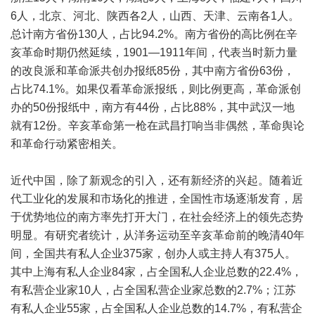
6人，北京、河北、陕西各2人，山西、天津、云南各1人。
总计南方省份130人，占比94.2%。南方省份的高比例在辛
亥革命时期仍然延续，1901—1911年间，代表当时新力量
的改良派和革命派共创办报纸85份，其中南方省份63份，
占比74.1%。如果仅看革命派报纸，则比例更高，革命派创
办的50份报纸中，南方有44份，占比88%，其中武汉一地
就有12份。辛亥革命第一枪在武昌打响当非偶然，革命舆论
和革命行动紧密相关。
近代中国，除了新观念的引入，还有新经济的兴起。随着近
代工业化的发展和市场化的推进，全国性市场逐渐发育，居
于优势地位的南方率先打开大门，在社会经济上的领先态势
明显。有研究者统计，从洋务运动至辛亥革命前的晚清40年
间，全国共有私人企业375家，创办人或主持人有375人。
其中上海有私人企业84家，占全国私人企业总数的22.4%，
有私营企业家10人，占全国私营企业家总数的2.7%；江苏
有私人企业55家，占全国私人企业总数的14.7%，有私营企