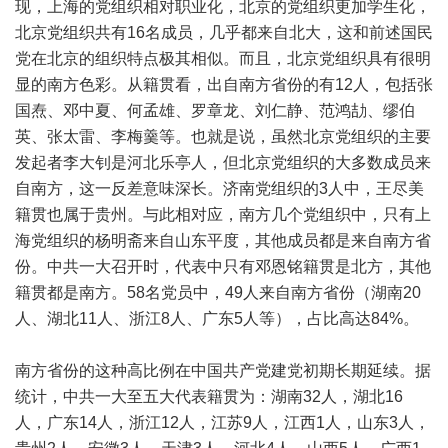
现，上海的党组织相对职业化，北京的党组织更加学生化，
北京党组织共有16名成员，几乎都来自北大，这和前述国民
党在北京的组织特点极其相似。而且，北京党组织具有很明
显的南方色彩。从籍贯看，出自南方省份的有12人，包括张
国焘、邓中夏、何孟雄、罗章龙、刘仁静、范鸿劼、缪伯
英、张太雷、李梅羹等。也就是说，虽然北京党组织的主要
发起者李大钊是河北乐亭人，但北京党组织的大多数成员来
自南方，这一反差意味深长。济南党组织的3人中，王尽美
籍贯也属于贵州。与此相对应，南方几个党组织中，只有上
海党组织的杨明斋来自山东平度，其他成员都是来自南方省
份。中共一大召开时，代表中只有邓恩铭籍贯是北方，其他
籍贯都是南方。58名党员中，49人来自南方省份（湖南20
人、湖北11人、浙江8人、广东5人等），占比高达84%。
南方省份的这种高比例在中国共产党建党初期长期延续。据
统计，中共一大至五大代表籍贯为：湖南32人，湖北16
人，广东14人，浙江12人，江苏9人，江西1人，山东3人，