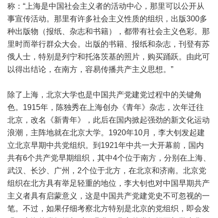
称：“上海是中国社会主义者的活动中心，那里可以公开从
事宣传活动。那里有许多社会主义性质的组织，出版300多
种出版物（报纸、杂志和书籍），都带有社会主义色彩。那
里时而举行群众大会。出版的书籍、报纸和杂志，刊登有苏
俄人士，特别是列宁和托洛茨基的照片，购买踊跃。由此可
以得出结论，在南方，容易传播共产主义思想。”
除了上海，北京大学也是中国共产党建党过程中的关键角
色。1915年，陈独秀在上海创办《青年》杂志，次年迁往
北京，改名《新青年》，此后在国内掀起强劲的新文化运动
浪潮，主阵地就在北京大学。1920年10月，李大钊发起建
立北京早期中共党组织。到1921年中共一大开幕前，国内
共有6个共产党早期组织，其中4个位于南方，分别在上海、
武汉、长沙、广州，2个位于北方，在北京和济南。北京党
组织在北方具有举足轻重的地位，李大钊也对中国早期共产
主义者具有启蒙意义，这是中国共产党建党史不可忽视的一
笔。不过，如果仔细考察北方特别是北京的党组织，即会发