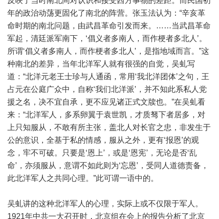
反映了当时南北间对认识和接受西方事物的差距。而民国初
年的政治动荡更固化了南北的阵营。张玉法认为：“辛亥革
命时期的南北问题，由武昌革命引发而来。……当武昌革命
军起，清廷派军南下，‘倡义者多南人，而作梗者多北人’。
所谓‘倡义者多南人，而作梗者多北人’，是指地域而言。”这
种南北的差异，当年北洋军人就有很强的自觉，吴虬写
道：“北洋元老王士珍与人通函，常用‘我北洋团体’之句，王
占元在公庭广众中，自称‘我们北洋派’，并不知此系私人党
援之名，决不宜自承，更不应见诸正式文牍也。”在吴虬看
来：“北洋军人，多系卵翼于袁世凯，才质驽下者居多，对
上只知服从，不敢有所主张，盖北人对长官之忠，非发生于
公的意识，全基于私的情感，服从之外，更有‘报恩’的观
念，牢不可破。只要是‘恩上’，或是‘恩宪’，无论是否‘乱
命’，亦须服从，意谓不如此则为‘忘恩’，受同人道德责备，
此北洋军人之共同心理。”此可谓一语中的。
吴虬讲的这种北洋军人的心理，实际上或不仅限于军人。
1921年中共一大召开时，北京组在会上的报告分析了北京