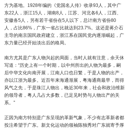
方为基地。1928年编的《党国名人传》收录93人，其中广
东22人，浙江15人，湖南8人，江苏、河北各6人，江西、
安徽各5人，另有若干省份在5人以下，总计南方省份80
人，占比86%，广东一省占比就达到23.7%。这还是蒋介石
主导的南京国民政府建立，浙江系在国民党内逐渐崛起，广
东力量已经开始淡出后的格局。
南方尤其是广东人物兴起的局面，当时人就有注意，余天休
写道：“历史上有一个时期，以中州所出的人物为最多，嗣
后中华文化向南开展，江南人口也日繁，于是人物的出产，
亦以江浙为最多。近百年来海通渐展，粤海通商最早，而得
风气之先，于是珠江人物出，晚近30年来，社会和政治维新
的领导者，粤人几占大多数，已足见时势与人物出产的关
系。”
正因为南方特别是广东呈现的革新气象，不少有志革新者都
投注希望于广东。新文化运动的领袖陈独秀对广东就寄予厚