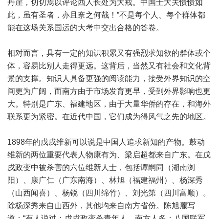
丹崖，切切焉以评论西人长处为大戒。中国士大夫愦愦如
此，虽有圣者，亦且奈之何哉！”不是每个人、每个群体都
能在这场关系国运的大考中交出合格的答卷。
相对而言，具有一定的知识积累又有强烈求知欲的群体或个
体，容易比别人走得更远。这背后，当然又有社会和文化背
景的支撑。知识人具备更强的阅读能力，接受外界知识的空
间更为广阔，而南方由于市场发育更早，受到外界影响也更
大。特别是广东、福建地区，由于大量华侨的存在，和海外
联系更为紧密。在近代中国，它们成为得风气之先的地区。
1898年的戊戌维新可以说是中国人追求新知的产物。鼓动
维新的两位重要代表人物康有为、梁启超都来自广东。在戊
戌政变中被杀害的六位维新人士，包括谭嗣同（湖南浏
阳）、康广仁（广东南海）、林旭（福建福州）、杨深秀
（山西闻喜）、杨锐（四川绵竹）、刘光第（四川富顺）。
除杨深秀来自山西外，其他均来自南方省份。陈旭麓写
道：“有人说过：戊戌政变杀青年人、南方人多；八国联军