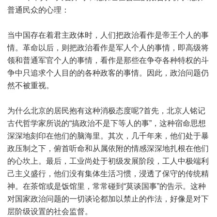
普通民众的心理：
当中国存在着君主政体时，人们把政治看作是帝王个人的事
情。革命以后，则把政治看作是军人个人的事情，即高级将
领和普通军官个人的事情，看作是那些在争夺各种特权的斗
争中只追求个人目的的各种政客的事情。因此，政治问题仍
然不被重视。
为什么北京的居民抱有这种消极态度呢?首先，北京人铭记
古代哲学家所说的“搞政治不是下等人的事”，这种宿命思想
深深地刻印在他们的脑海里。其次，几千年来，他们处于暴
政压制之下，俯首听命和从属依附的情感深深地扎根在他们
的心坎上。最后，工业尚处于初级发展阶段，工人中极端利
己主义盛行，他们没有集体生活习惯，浸透了保守的传统精
神。在茶馆或是饭馆里，常常碰到“莫谈国事”的告示。这种
对国家政治问题的一切谈论都加以禁止的作法，好像是对下
层阶级设置的社会监督。