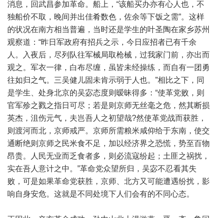
消息，回武昌参加革命。船上，“该船买办亦有心人也，不
独船价不取，晚间并出佳肴数色，佐余等下饭之需”。这样
的状况在南方相当普遍，当时还是学生的叶圣陶在家乡苏州
观察道：“昨日军政府有招兵之示，今日应招者已有千余
人。入夜后，尽列队往军械局取枪械，过我家门前，亦出而
观之。军衣一律，白布尽缠，虽皆未经操练，而自有一团勇
往如归之气。三吴健儿固未肯示弱于人也。”相比之下，同
是学生、处身北京的吴宓态度则暧昧得多：“使革党败，则
官军殄之戮之指日可尽；若是则京师无丝毫之危，然其断损
英杰，沮伤元气，夫岂吾人之初望哉?然使革党战而获胜，
则渡河而北，京师戒严。京师所需粮米咸仰给于东南，使交
通断绝则京师之民米食不足，加以经济界之恐慌，势至百物
昂贵。人民无业而乏食者多，则必流寇纷起；土匪之祸扰，
实在吾人意计之中。”革命党众望所归，吴宓不忍看其失
败，可是如果革命党获胜，京师、北方又可能遭遇纷扰，影
响自身安危。这就是不同处境下人们会有的不同心态。