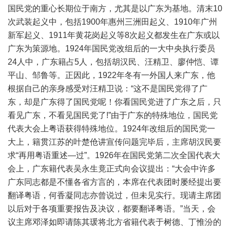
国民党的重心长期位于南方，尤其是以广东为基地。清末10
次武装起义中，包括1900年惠州三洲田起义、1910年广州
新军起义、1911年黄花岗起义等8次起义都发生在广东或以
广东为策源地。1924年国民党改组后的一大中央执行委员
24人中，广东籍占5人，包括胡汉民、汪精卫、廖仲恺、谭
平山、邹鲁等。正因此，1922年冬有一外国人来广东，他
根据自己的亲身感受对汪精卫说：“这不是国民党得了广
东，却是广东得了国民党呢！你看国民党进了广东之后，只
看见广东，不看见国民党了!”由于广东的特殊地位，国民党
代表大会上粤语获得特殊地位。1924年改组后的国民党一
大上，籍贯江苏的叶楚伧讲宣传问题完毕后，主席胡汉民要
求“再用粤语重述—过”。1926年在国民党第二次全国代表大
会上，广东籍代表吴永生竟正式向会议提出：“大会中许多
广东同志都是不懂各省方言的，本席在代表团时屡经提出要
翻译粤语，何香凝同志亦曾说过，但未见实行。现请主席团
以后对于各项重要报告及决议，都要翻译粤语。”当天，会
议主席邓泽如即请陈其瑗将北方省籍代表于树德、丁惟汾的