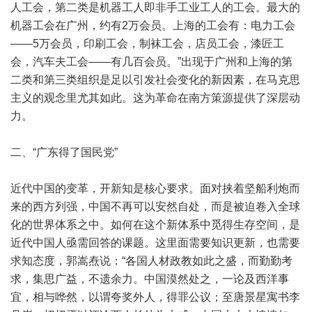
人工会，第二类是机器工人即非手工业工人的工会。最大的
机器工会在广州，约有2万会员。上海的工会有：电力工会
——5万会员，印刷工会，制袜工会，店员工会，漆匠工
会，汽车夫工会——有几百会员。”出现于广州和上海的第
二类和第三类组织是足以引发社会变化的新因素，在马克思
主义的观念里尤其如此。这为革命在南方策源提供了深层动
力。
二、“广东得了国民党”
近代中国的变革，开新知是核心要求。面对挟着坚船利炮而
来的西方列强，中国不再可以安然自处，而是被迫卷入全球
化的世界体系之中。如何在这个新体系中觅得生存空间，是
近代中国人亟需回答的课题。这里面需要知识更新，也需要
求知态度，郭嵩焘说：“各国人材政教如此之盛，而勤勤考
求，集思广益，不遗余力。中国漠然处之，一论及西洋事
宜，相与哗然，以谓夸奖外人，得罪公议；至唐景星寓书李