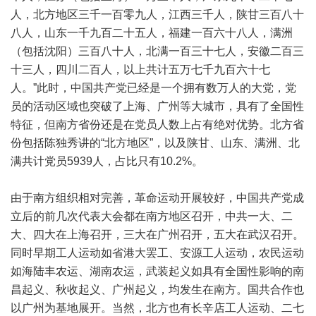
人，北方地区三千一百零九人，江西三千人，陕甘三百八十
八人，山东一千九百二十五人，福建一百六十八人，满洲
（包括沈阳）三百八十人，北满一百三十七人，安徽二百三
十三人，四川二百人，以上共计五万七千九百六十七
人。”此时，中国共产党已经是一个拥有数万人的大党，党
员的活动区域也突破了上海、广州等大城市，具有了全国性
特征，但南方省份还是在党员人数上占有绝对优势。北方省
份包括陈独秀讲的“北方地区”，以及陕甘、山东、满洲、北
满共计党员5939人，占比只有10.2%。
由于南方组织相对完善，革命运动开展较好，中国共产党成
立后的前几次代表大会都在南方地区召开，中共一大、二
大、四大在上海召开，三大在广州召开，五大在武汉召开。
同时早期工人运动如省港大罢工、安源工人运动，农民运动
如海陆丰农运、湖南农运，武装起义如具有全国性影响的南
昌起义、秋收起义、广州起义，均发生在南方。国共合作也
以广州为基地展开。当然，北方也有长辛店工人运动、二七