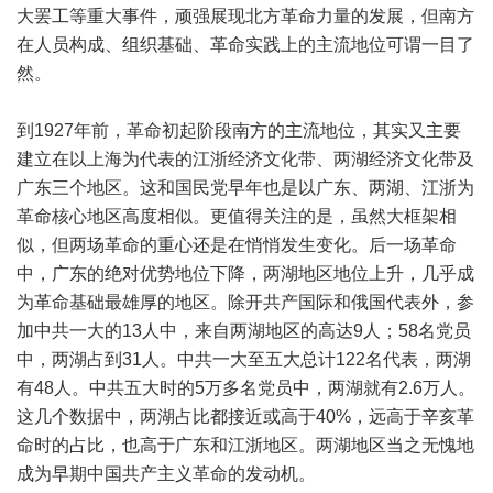
大罢工等重大事件，顽强展现北方革命力量的发展，但南方
在人员构成、组织基础、革命实践上的主流地位可谓一目了
然。
到1927年前，革命初起阶段南方的主流地位，其实又主要
建立在以上海为代表的江浙经济文化带、两湖经济文化带及
广东三个地区。这和国民党早年也是以广东、两湖、江浙为
革命核心地区高度相似。更值得关注的是，虽然大框架相
似，但两场革命的重心还是在悄悄发生变化。后一场革命
中，广东的绝对优势地位下降，两湖地区地位上升，几乎成
为革命基础最雄厚的地区。除开共产国际和俄国代表外，参
加中共一大的13人中，来自两湖地区的高达9人；58名党员
中，两湖占到31人。中共一大至五大总计122名代表，两湖
有48人。中共五大时的5万多名党员中，两湖就有2.6万人。
这几个数据中，两湖占比都接近或高于40%，远高于辛亥革
命时的占比，也高于广东和江浙地区。两湖地区当之无愧地
成为早期中国共产主义革命的发动机。