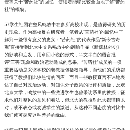
安等关于“苦药社”的回忆，使读者能够比较全面地了解“苦药
社”的概貌。
57学生社团在整风鸣放中在多所高校出现，是值得研究的历
史现象。作为高校反右研究者，笔者从“苦药社”的回忆中了
解到一些很有意义的史实：“苦药社”的代表作品“新今古奇
观”直接受到北大中文系鸣放中的讽喻作品《新儒林外史》
的影响和启发，用章回小说的形式，半文半白的语言批
评“三害”现象和政治运动造成的恶果。“苦药社”成员的一项
重要活动是采访学校的老教授包括校领导，而他们的采访都
获得了教授们比较热情的回应，而且一些教授直言不讳地表
达了自己对政治运动、对知识分子政策的批评和质疑，反观
北京大学，鸣放中的一些激进学生也曾采访系里的教授，征
求他们对整风的意见和看法，但北大的教授对此大都谨慎以
对，或不表态或劝诫学生的激进。从这种不同态度的对比中
我们或可探究这种差异的缘由。