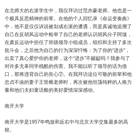
在北师大的右派学生中，我仅拜访过范亦豪老师。他也是一
个极具反思精神的前辈。在他的个人回忆录《命运变奏曲》
中，他不是仅仅诉说被划成右派的遭遇，而是真诚地追溯了
自己在反胡风运动中检举了自己的老师认识胡风分子阿垅，
在肃反运动中担任了班级领导小组成员，组织和主持了多次
批斗会，之后他为自己的行为深深忏悔：为了你的“进步”，
出卖了真心爱护你的老师，这个“进步”不龌龊吗？我参与了
对许多无辜同学残酷的伤害。我不能以听了领导的话为借
口，那将违背自己的良心⑦。在我拜访这位可敬的前辈和他
忠贞不渝的妻子王世樵老师时，再次被他坦荡纯粹的人格力
量和他们夫妇童话般的美好爱情深深感动。
南开大学
南开大学是1957年鸣放和反右中与北京大学交集最多的高
校。