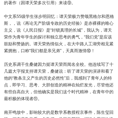
的著作（因谭天荣多次引用）来读⑨。
中文系55级学生张步明回忆：谭天荣极力赞颂黑格尔和恩格
斯，，说《再论无产阶级专政的历史经验》是赤裸裸的唯心
主义，说《人民日报》是“封锁真理的长城”，我认为，谭天
荣作为青年学生的探讨和独立思考的勇气，“我们党”是应该
鼓励和赞扬的。谭天荣热情似火，在大中路人工湖旁相见紧
紧拥抱，口称“我们都是亲兄弟”，天真而激情⑩！
历史系调干生桑健因力挺谭天荣而闻名全校。他连续写了十
几篇大字报支持谭天荣，桑健说：听了谭天荣的演讲和看了
他的“教条主义产生的历史必然性”后，我感到了青年人的特
点，即学习、思考、大胆创造的精神在灿烂发光，尽管他还
有些自高自大，但他确实是我们这个时代精神，在青年中的
最积极的体现者⑪。
南开鸣放中，影响较大的是数学系教授程京事件，陈生玺回