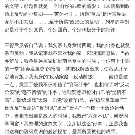
的文字，那题目就是一个时代的罪孽的缩影：《从落后到政
治上反动的小集团——“苦药社”》。所谓“落后”是污言秽语
无所不用其极，…….至于所谓“政治上的反动”，列举的事例
都是对于个别党员、个别团员、个别积极分子的批评。
王得后反省自己说：我父亲出身黄埔四期，我的出身也就复
杂而反动，我从记事就不喜欢我的家，它阴沉而恐怖。当故
乡解放，我单身远离家庭到南昌复学的时候，一位南下干部
的一堂“社会发展史”的报告，就把我解放出来，使我从此坚
定地背叛了我出身的“反动家庭—反动阶级”。……而也是这
一点，竟至于使我不仅相信了“阶级斗争”，也相信了对“反动
阶级”的“毫不留情”的斗争，遇到疑惑即检讨自己的“觉悟不
高”，“阶级烙印”太深，自觉“改造”自己。在“镇压反革命”“三
反五反”“反胡适”“反胡风”“肃反”“反右”一个接一个政治运动
中，当党指出谁是敌人的时候，我既已“六亲不认”，何况同
学同窗！我整理的这篇文字，之所以这么“刻毒”，正是我当
时这样的阶级意识的必然投射，是我所受教化的成果。