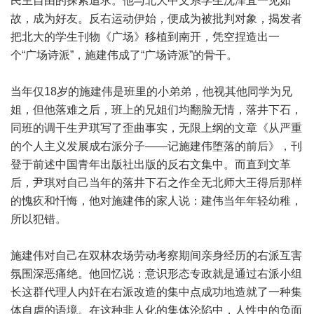
民主自由的探索追求。他与北大中文系学生沈泽宜一见如
故，成为好友。反右运动伊始，便成为被批判对象，揭发者
把北大的学生刊物《广场》移植到南开，凭空捏造出一
个“广场诗派”，施建伟成了“广场诗派”的骨干。
当年仅18岁的施建伟是班里的小弟弟，他视其他同学为兄
姐，但他落难之后，班上的兄姐们均翻脸无情，落井下石，
同班的调干生尹琪写了歪曲事实，无限上纲的文章《从严重
的个人主义发展成右派分子——记施建伟堕落的前后》，刊
登于前述中国青年出版社出版的反右文集中。而直到文革
后，尹琪对自己当年的落井下石之作全无北师大王得后那样
的愧疚和忏悔，他对施建伟的家人说：建伟当年年轻幼稚，
所以犯错。
施建伟对自己在双林农场劳动考察期间亲身经历的右派互害
氛围深恶痛绝。他回忆说：意识形态专政就是通过右派小组
长这群代理人内奸在右派改造的集中点成功地造就了一种集
体自虐的语境。在这种非人化的集体沦陷中，人性中的负面