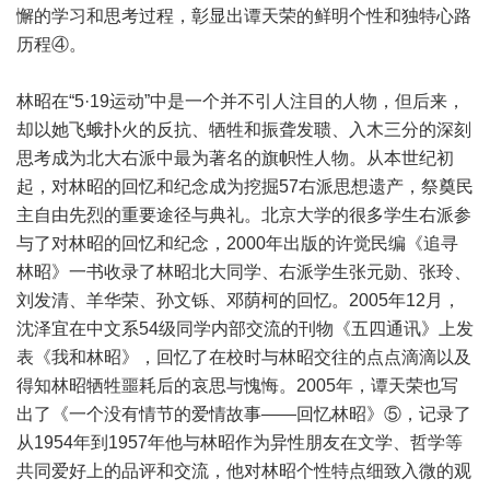
懈的学习和思考过程，彰显出谭天荣的鲜明个性和独特心路
历程④。
林昭在“5·19运动”中是一个并不引人注目的人物，但后来，
却以她飞蛾扑火的反抗、牺牲和振聋发聩、入木三分的深刻
思考成为北大右派中最为著名的旗帜性人物。从本世纪初
起，对林昭的回忆和纪念成为挖掘57右派思想遗产，祭奠民
主自由先烈的重要途径与典礼。北京大学的很多学生右派参
与了对林昭的回忆和纪念，2000年出版的许觉民编《追寻
林昭》一书收录了林昭北大同学、右派学生张元勋、张玲、
刘发清、羊华荣、孙文铄、邓荫柯的回忆。2005年12月，
沈泽宜在中文系54级同学内部交流的刊物《五四通讯》上发
表《我和林昭》，回忆了在校时与林昭交往的点点滴滴以及
得知林昭牺牲噩耗后的哀思与愧悔。2005年，谭天荣也写
出了《一个没有情节的爱情故事——回忆林昭》⑤，记录了
从1954年到1957年他与林昭作为异性朋友在文学、哲学等
共同爱好上的品评和交流，他对林昭个性特点细致入微的观