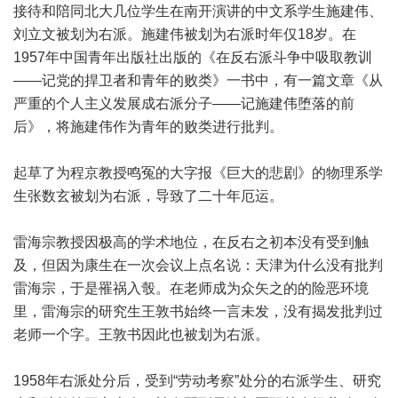
接待和陪同北大几位学生在南开演讲的中文系学生施建伟、
刘立文被划为右派。施建伟被划为右派时年仅18岁。在
1957年中国青年出版社出版的《在反右派斗争中吸取教训
——记党的捍卫者和青年的败类》一书中，有一篇文章《从
严重的个人主义发展成右派分子——记施建伟堕落的前
后》，将施建伟作为青年的败类进行批判。
起草了为程京教授鸣冤的大字报《巨大的悲剧》的物理系学
生张数玄被划为右派，导致了二十年厄运。
雷海宗教授因极高的学术地位，在反右之初本没有受到触
及，但因为康生在一次会议上点名说：天津为什么没有批判
雷海宗，于是罹祸入彀。在老师成为众矢之的的险恶环境
里，雷海宗的研究生王敦书始终一言未发，没有揭发批判过
老师一个字。王敦书因此也被划为右派。
1958年右派处分后，受到“劳动考察”处分的右派学生、研究