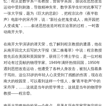
忆：程京是数学系一名教授，曾留学英国，据说在思想改造
运动中受到刺激，导致精神失常。数学系学生针对此事写了
一张大字报，题为《巨大的悲剧》，把程京比作《夜半歌
声》电影中的宋丹萍，说：“新社会把鬼变成人，南开园把
人变成鬼”，……叙述思想改造对程京迫害的过程，一时轰
动南开大学。
在南开大学演讲的谭天荣，也了解到程京教授的遭遇，他在
从南开回北大后写的大字报《第二株毒草》中说：程京教授
曾先后在美国和英国留学，获得三个博士学位，是一位对相
对论有过贡献的物理学家。1949年满怀热情回国，1950年
遇到思想改造运动，他遭受了各种人身攻击，被别人指着鼻
子骂街。这位33岁的年轻人心灵受到了残酷的伤害，现在在
南大的校园里，可以看到这样一个怪人，像“夜半歌声”中的
宋丹萍，……这就是当年的哲学博士，这就是当年的物理学
教授——程京⑫。
南开大学鸣放中的另一个焦点，是著名历史学家雷海宗提出