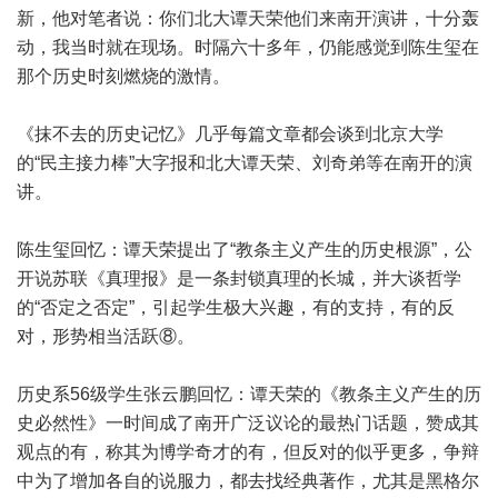
新，他对笔者说：你们北大谭天荣他们来南开演讲，十分轰
动，我当时就在现场。时隔六十多年，仍能感觉到陈生玺在
那个历史时刻燃烧的激情。
《抹不去的历史记忆》几乎每篇文章都会谈到北京大学
的“民主接力棒”大字报和北大谭天荣、刘奇弟等在南开的演
讲。
陈生玺回忆：谭天荣提出了“教条主义产生的历史根源”，公
开说苏联《真理报》是一条封锁真理的长城，并大谈哲学
的“否定之否定”，引起学生极大兴趣，有的支持，有的反
对，形势相当活跃⑧。
历史系56级学生张云鹏回忆：谭天荣的《教条主义产生的历
史必然性》一时间成了南开广泛议论的最热门话题，赞成其
观点的有，称其为博学奇才的有，但反对的似乎更多，争辩
中为了增加各自的说服力，都去找经典著作，尤其是黑格尔