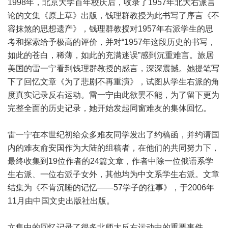
1998年，北京大学百年校庆后，收录了1957年北大右派言
论的文集《原上草》出版，钱理群教授为此书写了序言《不
容抹煞的思想遗产》，钱理群教授对1957年右派学生的思
考和探索给予极高的评价，并对“1957年这段历史的书写，
如此的苍白，稀薄，如此的充满迷误”感到沉重难言。旅居
美国的雷一宁看到钱理群教授的感言，深深震撼。她提笔写
下了回忆文章《为了悲剧不再重演》，试图从学生右派的角
度真实记录反右运动。雷一宁由此欲罢不能，为了留下更为
完整全面的历史记录，她开始发起同窗难友的集体回忆。
雷一宁在本世纪初给众多难友同学发出了约稿函，并约请国
内的难友俞安国作为大陆的组稿者，在他们的共同努力下，
最终收集到19位作者的24篇文章，作者中除一位俄语系学
生右派、一位右派子女外，其他均为中文系学生右派。文章
结集为《不肯沉睡的记忆——57学子的往事》，于2006年
11月由中国文史出版社出版。
文集中的回忆记录了很多北师大反右运动中的重要事件，