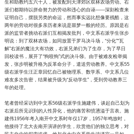
生和助教约五六十人，被发配到天津郊区双林农场劳动。右
派们都期待以拼命努力的劳动和违心的自诬——深刻检查来
证明自己，摆脱另类的命运，然而事实远比想像要残酷，这
两年的劳动对很多亲历者来说是噩梦一般的经历。原因是右
派的监管者挑动右派们互相揭发批判，中文系右派学生张步
明说：到了双林农场，如同放置于罗马决斗场，“分化”“瓦
解”右派的魔法大有功效，右派兄弟们为了生存，为了早日
回校读书，展开了“狗咬狗”式的决斗⑭。由于被难友检举揭
发，张步明被升格为反革命分子，遣送劳动教养。中文系55
级右派学生汪正章回忆自己被物理系、数学系、中文系几位
难友多次告密，结果被升级为“反动学生”，受到劳动教养三
年的处理。
笔者曾经采访到中文系56级右派学生施建伟，谈起自己划为
右派后所见识到的人性异化，他的痛苦和愤懑溢于言表。施
建伟1956年考入南开中文系时年仅17岁，1957年鸣放时，
他接待了北大去南开演讲的学生，欣赏他们的独立思考，对