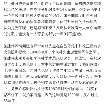
的，处分也是最重的，而这个年级正是由于反右的这份功绩
和出色的表现，在毕业分配时竟有14人留校，创南开历史上
一个年级同时留校人数最多的记录。张云鹏说：时至今日，
当年年级反右的决策者和追随者，你们对当时的所作所为，
认为是光荣呢，还是感到不安？反正从来没有一人当众向我
们道歉，也没有一人背后向我说一声“对不起”⑯。
施建伟深情回忆老师李何林先生在自己落难中和改正后有多
次关照和提携，1990年8月，李何林先生逝世两周年之际，
施建伟去南开参加李何林学术思想研讨会，他回忆：在那次
研讨会上，我见到了反右中落难的右派难友们，我们感慨万
千地合影留念，同时也见到了许多当年欲置右派于死地而后
快的卫道士，使我愤慨的是，没人对我说一声对不起，更使
我感到悲哀的是，极个别受害者仿佛仍生活在反右的语境
中，竟当众感谢反右执行者1957年对他们的帮助。我实在
忍不住了，就拍案而起，因为这毕竟是1990年，反右过去
33年了。