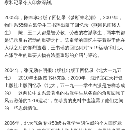
察和记录令人印象深刻。
2005年，陈奉孝出版了回忆录《梦断未名湖》，2007年，
物理系55级右派学生王书瑶出版了回忆录《燕园风雨铸人
生》，陈、王二人都是被劳教、劳改的右派学生，两本书都
是记录反右运动的重磅之作。陈奉孝的回忆主要着眼于他在
入狱之后的惨烈遭遇，王书瑶的回忆则对“5·19运动”和北大
右派学生的重要人物有浓墨重彩的介绍与评论。
2004年，张元勋在明报出版社出版了回忆录《北大一九五
七》，2010年出版该书补充版；2010年，沈泽宜在天行健
出版社出版回忆录《北大，五一九——学生右派是怎样炼成
的》，这两位中文系最著名的右派学生从各自的角度回顾了
风云激荡的“5·19运动”，在珍贵的史料中也流露了他们之间
的一些恩怨情仇。
2006年，北大气象专业53级右派学生胡伯威的个人回忆录