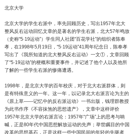
北京大学
北京大学的学生右派中，率先回顾历史，写出1957年北大
整风反右运动回忆文章的是著名的学生右派，北大57年鸣放
（史称“5·19运动”）学生同人社团“百花学社”的组织者陈奉
孝，在1998年5月19日，“5·19运动”41周年纪念日，陈奉孝
写出了《我所知道的北大整风反右运动》一文①，文章回顾
了“5·19运动”的梗概和重要事件，并记述了他个人以及他所
了解的一些学生右派的惨痛遭遇。
1998年，是北京大学的百年校庆，对于北大右派群体，则
是有特殊意义的一年。这一年，以记录北大右派言论为主的
《原上草——记忆中的反右派运动》一书出版，钱理群教授
为此书作序《不容抹煞的思想遗产》，文章中这样评价
1957年北京大学的右派言论：1957年“广场”上的思考与呐
喊，正是80年代中国思想解放运动的先声；举世瞩目的中国
改革的思想基石，正是这样一些中国民间的年轻的先驱者