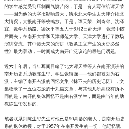
的学生感觉受到压制而气愤苦闷，于是，有人写信给谭天荣
——因为他的大字报影响最大，请求北大学生去天津介绍北
大情况，支援南开等校鸣放。于是，谭天荣、刘奇弟、沈泽
宜、数学系杨路、梁次平等五人于6月2日赴天津，张景中随
后而去，在南开大学和天津师范大学、天津大学进行了数场
演讲交流。其中谭天荣的演讲《教条主义产生的历史必然
性》最为轰动，一时间成为南开广泛议论的最热门话题。
近六十年后，当年耳闻目睹了北大谭天荣等人在南开演讲的
南开历史系助教陈生玺、学生张镇强——他们都被划为右
派，主编了南开右派的回忆文集《抹不去的历史记忆》，文
集收录了十五位右派的十九篇文章，与其他几所高校有所不
同的是，南开的集体回忆不是由右派学生，而是由当年的助
教陈生玺发起的。
笔者联系到陈生玺先生时他已是90高龄的老人，是南开历史
系的退休教授，对于1957年在南开发生的一切，他记忆犹