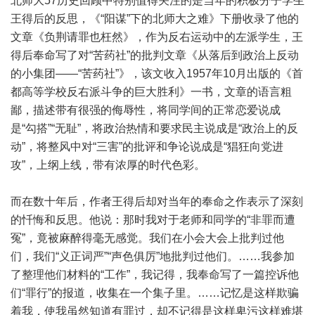
北师大57历史回顾中特别值得关注的是当年的积极分子学生
王得后的反思，《“阳谋”下的北师大之难》下册收录了他的
文章《负荆请罪也枉然》，作为反右运动中的左派学生，王
得后奉命写了对“苦药社”的批判文章《从落后到政治上反动
的小集团——“苦药社”》，该文收入1957年10月出版的《首
都高等学校反右派斗争的巨大胜利》一书，文章的语言粗
鄙，描述带有很强的侮辱性，将同学间的正常恋爱说成
是“勾搭”“无耻”，将政治热情和要求民主说成是“政治上的反
动”，将整风中对“三害”的批评和争论说成是“猖狂向党进
攻”，上纲上线，带有浓厚的时代色彩。
而在数十年后，作者王得后却对当年的奉命之作表示了深刻
的忏悔和反思。他说：那时我对于老师和同学的“非罪而遭
冤”，竟被麻醉得毫无感觉。我们在小会大会上批判过他
们，我们“义正词严”“声色俱厉”地批判过他们。……我参加
了整理他们材料的“工作”，我记得，我奉命写了一篇控诉他
们“罪行”的报道，收集在一个集子里。……记忆是这样欺骗
着我，使我虽然知道有罪过，却不记得是这样卑污这样难堪