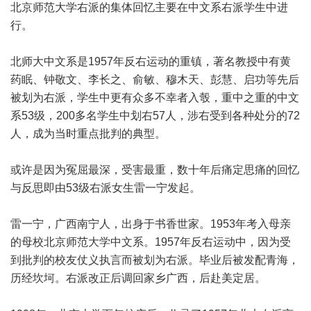
北京师范大学右派的集体回忆主要在中文系右派学生中进
行。
北师大中文系是1957年反右运动的重镇，著名教授中有黄
药眠、钟敬文、李长之、俞敏、穆木天、彭慧、启功等先后
被划为右派，学生中更有众多不幸者入彀，重中之重的中文
系53级，200多名学生中划右57人，涉右受到各种处分的72
人，成为当时重点批判的典型。
或许是因为冤屈最深，受害最重，数十年后痛定思痛的回忆
与反思即由53级右派女生雷一宁发起。
雷一宁，广西南宁人，出身于书香世家。1953年考入母亲
的母校北京师范大学中文系。1957年反右运动中，因为受
到批判的校友仗义执言而被划为右派。毕业后被发配青海，
历经坎坷。右派改正后调回家乡广西，后赴美定居。