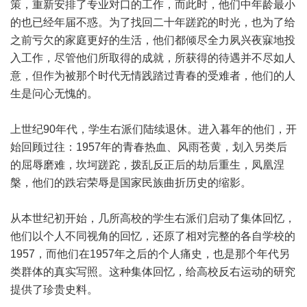
策，重新安排了专业对口的工作，而此时，他们中年龄最小
的也已经年届不惑。为了找回二十年蹉跎的时光，也为了给
之前亏欠的家庭更好的生活，他们都倾尽全力夙兴夜寐地投
入工作，尽管他们所取得的成就，所获得的待遇并不尽如人
意，但作为被那个时代无情践踏过青春的受难者，他们的人
生是问心无愧的。
上世纪90年代，学生右派们陆续退休。进入暮年的他们，开
始回顾过往：1957年的青春热血、风雨苍黄，划入另类后
的屈辱磨难，坎坷蹉跎，拨乱反正后的劫后重生，凤凰涅
槃，他们的跌宕荣辱是国家民族曲折历史的缩影。
从本世纪初开始，几所高校的学生右派们启动了集体回忆，
他们以个人不同视角的回忆，还原了相对完整的各自学校的
1957，而他们在1957年之后的个人痛史，也是那个年代另
类群体的真实写照。这种集体回忆，给高校反右运动的研究
提供了珍贵史料。