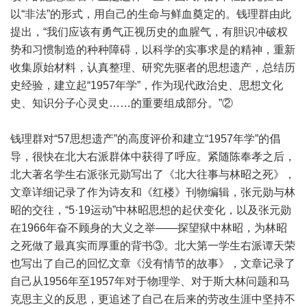
以“非法”的形式，用自己的生命与鲜血奠定的。钱理群由此
提出，“我们应该有勇气正视历史的血腥气，有胆识冲破权
势和习惯制造的种种障碍，以科学的实事求是的精神，重新
收集原始材料，认真整理、研究先驱者的思想遗产，总结历
史经验，建立起“1957年学”，作为现代政治史、思想文化
史、知识分子心灵史……的重要组成部分。”②
钱理群对“57思想遗产”的高度评价和建立“1957年学”的倡
导，很快在北大右派群体中获得了呼应。紧随陈奉孝之后，
北大著名学生右派张元勋写出了《北大往事与林昭之死》，
文章详细记录了作为诗友和《红楼》刊物编辑，张元勋与林
昭的交往，“5·19运动”中林昭思想的起伏变化，以及张元勋
在1966年奋不顾身的大义之举——探望狱中林昭，为林昭
之死做了最真实而厚重的背书③。北大第一学生右派谭天荣
也写出了自己的回忆文章《没有情节的故事》，文章记录了
自己从1956年至1957年对于物理学、对于斯大林问题和马
克思主义的反思，更追述了自己在后来的劳改生涯中坚持不