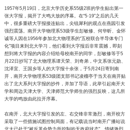
1957年5月19日，北京大学历史系55级2班的学生贴出第一
张大字报，揭开了大鸣大放的序幕。在“5·19”之后的几天
中，很多重磅大字报接连贴出，尖锐犀利的观点在燕园引发
强烈震荡。南开大学物理系53级学生彭敏修、何华昕、金怀
诚等人因在1956年参加北大物理系的“五校联合半导体专门
化”项目来到北大学习，他们看到大字报后非常震撼，即刻
想到将大字报的内容介绍给母校南开的同学，彭敏修等于5
月22日抄写了北大物理系谭天荣、刘奇弟，中文系张元勋、
沈泽宜、王国乡等人的大字报十余张，于5月24日寄到南
开，南开大学物理系53级团支部书记凌榴亭于当天在南开贴
出了北大系列大字报的抄件，并加了导语，此举引起南开大
学和周边天津大学、天津师范大学师生的强烈反映，这几所
大学的鸣放由此拉开序幕。
在南开，北大大字报引发的左、右交锋非常激烈，南开校方
采取了一些措施试图控制局面，有记载说当时南开广播站说
北大已处于“被反革命势力所控制的无政府状态”，情绪激烈