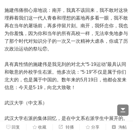
施建伟痛彻心扉地说：南开，我真不该回来，我不敢对这块
埋葬着我们这一代人青春和理想的墓地再多看一眼，我不敢
再在当年的屠场前，再多停留片刻。南开，我怀念你，我也
为你羞愧，因为你和当年的所有高校一样，无法幸免地参与
了那个时代对知识分子的一次又一次精神大虐杀，你成了历
次政治运动的祭坛⑰。
具有真性情的施建伟是我见到的对北大“5·19运动”最具认同
和敬意的外校学生右派。他多次说：“5·19”不仅是属于你们
北大的，也是属于中国的。数年来的5月19日，他都会发来
信息：今天是5·19，向北大致敬！
武汉大学（中文系）
武汉大学右派的集体回忆，是在中文系右派学生中展开的。
回复
收藏
转播
分享
淘帖