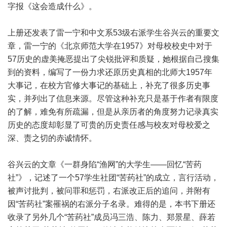
字报《这会造成什么》。
上册还发表了雷一宁和中文系53级右派学生谷兴云的重要文
章，雷一宁的《北京师范大学在1957》对母校校史中对于
57历史的虚美掩恶提出了尖锐批评和质疑，她根据自己搜集
到的资料，编写了一份力求还原历史真相的北师大1957年
大事记，在校方官修大事记的基础上，补充了很多历史事
实，并列出了信息来源。尽管这种补充只是基于作者有限度
的了解，难免有所疏漏，但是从亲历者的角度努力记录真实
历史的态度却彰显了可贵的历史责任感与校友对母校爱之
深、责之切的赤诚情怀。
谷兴云的文章《一群身陷“渔网”的大学生——回忆“苦药
社”》，记述了一个57学生社团“苦药社”的成立，言行活动，
被声讨批判，被问罪和惩罚，右派改正后的追问，并附有
因“苦药社”案罹祸的右派分子名录。难得的是，本书下册还
收录了另外几个“苦药社”成员冯三浩、陈力、郑景星、薛若