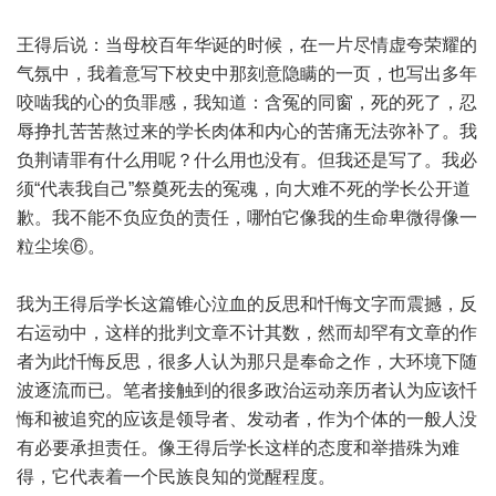
王得后说：当母校百年华诞的时候，在一片尽情虚夸荣耀的
气氛中，我着意写下校史中那刻意隐瞒的一页，也写出多年
咬啮我的心的负罪感，我知道：含冤的同窗，死的死了，忍
辱挣扎苦苦熬过来的学长肉体和内心的苦痛无法弥补了。我
负荆请罪有什么用呢？什么用也没有。但我还是写了。我必
须“代表我自己”祭奠死去的冤魂，向大难不死的学长公开道
歉。我不能不负应负的责任，哪怕它像我的生命卑微得像一
粒尘埃⑥。
我为王得后学长这篇锥心泣血的反思和忏悔文字而震撼，反
右运动中，这样的批判文章不计其数，然而却罕有文章的作
者为此忏悔反思，很多人认为那只是奉命之作，大环境下随
波逐流而已。笔者接触到的很多政治运动亲历者认为应该忏
悔和被追究的应该是领导者、发动者，作为个体的一般人没
有必要承担责任。像王得后学长这样的态度和举措殊为难
得，它代表着一个民族良知的觉醒程度。