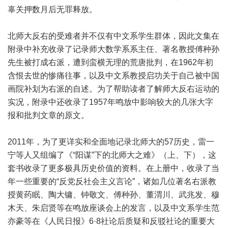
辜关押数月后无罪释放。
北师大反右的受难者并不仅有中文系学生群体，因此文集在
附录中补充收录了记录师大数学系系主任、著名教授傅种孙
先生被打成右派，遭到蛮横无理的荒唐批判，在1962年初
含恨去世的惨痛往事，以及中文系教授启功关于自己被中国
画院补划为右派的自述。为了帮助读者了解师大反右运动的
实况，附录中还收录了1957年鸣放中影响较大的几张大字
报和批判文章的原文。
2011年，为了更详实和全面地记录北师大的57历史，雷一
宁等人又组编了《“阳谋”下的北师大之难》（上、下），这
套书收录了更多极具历史价值的资料。在上册中，收录了当
年一些重要的“反党反社会主义言论”，诸如几位著名右派教
授黄药眠、陶大镛、钟敬文、傅种孙、董渭川、武兆发、穆
木天、朱启贤等在鸣放座谈会上的发言，以及中文系学生范
亦豪等在《人民日报》6·8社论后质疑和反驳社论的重要大