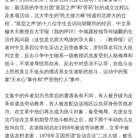
如：最活跃的学生社团“底层之声”和“苦药”社的成立过程以
及各项活动，北大学生的“民主接力棒”传递到北师大的过
程，”底层之声“的十八位学生去访问胡耀邦的经历，中文系
穆木天教授在大字报《我的呼吁》中揭露校领导何锡麟的生
活作风问题（这也是北师大鸣放的导火索），《教师报》记
者对中文系四位学生采访之后歪曲事实，罗织罪名写出大批
判文章，反右斗争中生物系一级教授武兆发受到人格侮辱和
批斗，不堪凌辱愤而自杀。反右中对坚决不认罪，在批斗会
上昂然直立不低头的俄语系女生谢昕的批斗，运动中的冤
案“天水心”事件和“严景煦打人”事件。
文集中的作者划为另类后的遭遇各有不同，有人被升级为反
革命遣送劳动教养，有人被发配边远地区以负罪身份苦熬岁
月。在文革中他们再次成为批斗对象，备受侮辱。右派女生
沈巧珍在文革初期受尽批斗酷刑之后，抛下两个年幼的儿女
投河自尽。右派陈绍武在1958年被送劳动教养，文革中被
遣送农村老家，1976年又因所谓“反动言论”二次入狱，被无