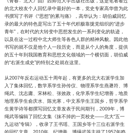
《青春〮北大》由广西师范大学出版社出版，这是笔者看过
的北大校友个人回忆录中最好的一本，党史专家高华曾为此
书撰写了书评《“思想”的累与痛》，高华认为：胡伯威回忆
录的最大的特色是写出了五十年代积极靠拢党组织的“进步
青年”，在时代的大转变中思想发生的一系列变化的轨迹，
以及在这一过程中北大师生等各色人群的精神风貌。因此他
书写的就不仅是他个人一段历史，而是从个人的角度，提供
的五十年到我国教育和思想文化领域的一个横切面，胡伯威
的“右派生成史”的特别之处就在这里。
从2007年反右运动五十周年起，有更多的北大右派学生加
入了集体回忆，数学系学生孙传仪、物理系学生燕遯符、博
绳武、沈志庸、宋林松、张效政，化学系学生纪增善，地质
地理系学生俞庆水、陈光寒，中文系学生王国乡，哲学系学
生黄学诗等都撰写回忆文章发表于民间期刊，2009年，博
绳武等编辑了回忆文集《抹不掉的一页校史——北大“五一
九运动”专辑》，收录了王书瑶、王国乡等十三位右派学生
的回忆文章。2010年，纪增善、博绳武等主持了1957年鸣