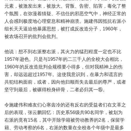
元素，被激发出来，被放大。背叛、告密、陷害，毒化了整
个氛围，在弥漫着猜疑、不信任的邪恶空气中，神经正常的
人会感到极度地心理窒息和精神崩溃。施建伟因抵抗右派小
组长天天逼迫他暴露思想，被打成反改造分子，1960年，
被农场召开的批判会批判。
他说：想不到右派整右派，其火力的猛烈程度一定也不比
1957年逊色。只是与1957年的二三千人的全校大会相比，
1960年的反改造批判会规模要小得多，但对我精神上的伤
害，却远远超过1957年。这使我意识到，在暴力和谎言的
共犯结构面前，或者，因向他归顺而失去最后的尊严，或者
坚守到最后，被碾得粉身碎骨，二者必归其一⑮。
令施建伟和难友们心寒齿冷的还有反右的受益者们在文革之
后的表现，张云鹏回忆：历史系56级共90名同学，被划为
右派的竟有15名，其中开除学籍被劳动教养的2名，保留学
籍、劳动考察的6名，右派的数量在全校各个年级中是最多