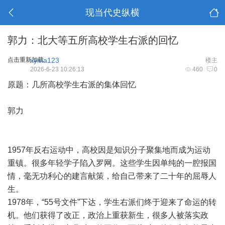
现当代史纵横
郭力：北大等五所高校学生右派的回忆
点击重新加载
xyma123
楼主
2026-6-23 10:26:13
460
0
原题：几所高校学生右派的集体回忆
郭力
1957年反右运动中，高校因是知识分子聚集地而成为运动
重镇。很多年轻学子陷入罗网。这些学生因单纯的一腔报国
情，毫无功利心的建言献策，给自己带来了二十年的屈辱人
生。
1978年，“55号文件”下达，学生右派们终于迎来了命运的转
机。他们获得了改正，政治上重获新生，很多人被落实政