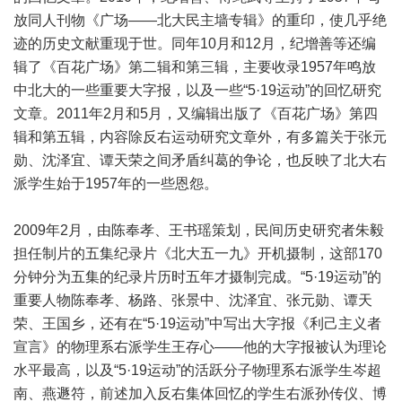
放同人刊物《广场——北大民主墙专辑》的重印，使几乎绝
迹的历史文献重现于世。同年10月和12月，纪增善等还编
辑了《百花广场》第二辑和第三辑，主要收录1957年鸣放
中北大的一些重要大字报，以及一些“5·19运动”的回忆研究
文章。2011年2月和5月，又编辑出版了《百花广场》第四
辑和第五辑，内容除反右运动研究文章外，有多篇关于张元
勋、沈泽宜、谭天荣之间矛盾纠葛的争论，也反映了北大右
派学生始于1957年的一些恩怨。
2009年2月，由陈奉孝、王书瑶策划，民间历史研究者朱毅
担任制片的五集纪录片《北大五一九》开机摄制，这部170
分钟分为五集的纪录片历时五年才摄制完成。“5·19运动”的
重要人物陈奉孝、杨路、张景中、沈泽宜、张元勋、谭天
荣、王国乡，还有在“5·19运动”中写出大字报《利己主义者
宣言》的物理系右派学生王存心——他的大字报被认为理论
水平最高，以及“5·19运动”的活跃分子物理系右派学生岑超
南、燕遯符，前述加入反右集体回忆的学生右派孙传仪、博