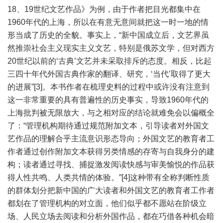
18、19世纪文艺作品》为例，由于作者把目光都集中在
1960年代的上海，所以在有意无意间就把这一时一地的情
形当成了历史的全貌。事实上，“新中国成立后，文艺界虽
然推崇社会主义现实主义文艺，特别是俄苏文学，但对西方
20世纪以前的‘古典’文艺并未采取排斥的态度。相反，比起
三四十年代外国古典作家的翻译、研究，‘当代’取得了更大
的进展”[3]。本书作者在梳理史料的过程中或许没有注意到
这一非常重要的具有普遍性的历史事实，导致1960年代的
上海批判被无限放大，与之相对应的结论就难免会以偏概全
了：“管理机构期待通过规范附加文本，引导读者对外国文
艺作品的理解合乎主流意识形态导向；外国文艺的教育者工
作者通过创作附加文本获得另类情感的存寄与自我身分的建
构；读者通过寻找、捕捉激发阅读快感与审美愉悦的作品获
得人性共鸣、人类共情的体验。”[4]这种带有全称判断性质
的群体划分把新中国的广大读者和外国文艺的教育者工作者
都划在了管理机构的对立面，他们似乎都不愿站在阶级立
场、人民立场去阅读和分析外国作品，都在巧借各种机会暗