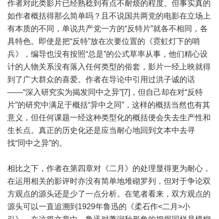
作者对此类影片已经熟稔到有点不耐烦的程度。但事实真的
如作者概括得那么简单吗？且不说国共两党的电影在立场上
有本质的不同，单说共产党一方的“反特片”就各不相同，各
具特色。即使是把“反特”放在次要位置的《霓虹灯下的哨
兵》，编导也没有按照“总是”的公式草率从事，他们精心设
计的人物关系没有落入任何类型的俗套，影片一经上映就得
到了广大群众的喜爱。作者在导论中引用过洪子诚的话
——“深入研究实为揭发同中之异”[7]，但自己却在对“反特
片”的研究中满足于概括“异中之同”，这样的概括当然也有其
意义，但任何课题一经这种类型化的概括便会失去生产性和
生长点。真正的历史化还是应当耐心地回到文本中去寻
找“同中之异”的。
相比之下，作者在第四章对《二月》的处理显得更为耐心，
在运用相关的影评时亦没有简单地堆砌罗列，但对于争论双
方观点的源头还是少了一点分析。在笔者看来，双方观点的
源头可以一直追溯到1929年鲁迅的《柔石作<二月>小