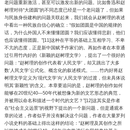
老问题重新激活，甚至可以激发出新的问题。比如鲁迅和赵
树理对待“大团圆”的不同态度已经是一个老问题了，但如果
与民族身份建构的问题关联起来，我们就会从赵树理的表述
中看出一种民族自信心的确立：“假如团圆是中国的规律的
话，为什么外国人不来懂懂团圆？我们应该懂得悲剧，他们
也应该懂得团圆。”[11]这种在平等的基础上互相学习、不卑
不亢的态度，正是新中国赋予作家们的。再如作者在本章通
过引用竹内好的《新颖的赵树理文学》，提出了一个很好的
问题：“赵树理的创作代表着‘人民文学’，却又跳出了大多
数‘人民文学’公式化、概念化的叙述模式。……竹内好将赵
树理文学定义为‘现代文学’向‘人民文学’的过渡，但未具体说
明其‘新颖性’的含义。本章要追问的是，赵树理的创作如何
能够在20世纪40—50年代被想像为新的文艺形态的典范，
并被用以命名和描述一个时代的文艺？”[12]这其实是作者
在“社会主义远景”的视野下提出的一个新问题，但是通观本
章的论述，作者似乎并没有解决这个问题，作者在大量罗列
小说史料的基础上得出这样的结论：“赵树理及其创作之所