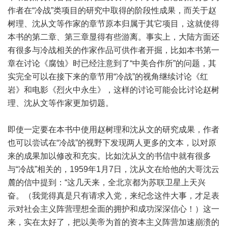
作者在“冷战”类项目的研究中取得的阶段性成果，而关于赵
树理、沈从文等作家的章节原本归属于其它项目，这就使得
本书的第二章、第三章显得有些游离。事实上，大陆方面还
有很多与冷战相关的作家作品可供作者开掘，比如本书第一
章在讨论《腐蚀》时已经注意到了“中美合作所”的问题，其
实完全可以在接下来的章节用“冷战”的视角继续讨论《红
岩》和电影《烈火中永生》，这样的讨论可能会比讨论赵树
理、沈从文等作家更加切题。
即使一定要在本书中使用赵树理和沈从文的研究成果，作者
也可以尝试在“冷战”的视野下发现两人更多的文本，以对原
来的成果加以修改和充实。比如沈从文的书信中就有很多
与“冷战”相关的，1959年1月7日，沈从文在给他的大哥沈云
麓的信中提到：“这几天来，全北京都为苏联卫星上天兴
奋。（我觉得真是只有请求入党，来纪念这件大事，才足表
示对社会主义阵营理想全面的拥护和成功深深信心！）这一
来，实在太好了，把以美帝为首的资本主义阵营加速崩溃的