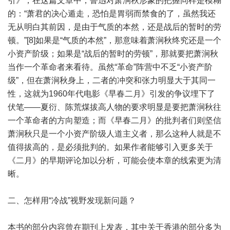
引》，在这篇文章中，鲁迅对萧涧秋形象的把握同样是模糊
的：“萧君的决心遁走，恐怕是胃弱而禁食的了，虽然我还
无从明白其前因，是由于气质的本然，还是战后的暂时的劳
顿。”[8]如果是“气质的本然”，那意味着萧涧秋终究还是一个
小资产阶级；如果是“战后的暂时的劳顿”，那就要把萧涧秋
当作一个革命者来看待。虽然“革命”阵营中不乏“小资产阶
级”，但在萧涧秋身上，二者的冲突和张力明显大于其同一
性，这就为1960年代电影《早春二月》引发的争议埋下了
伏笔——夏衍、陈荒煤拔高人物的要求明显是要把萧涧秋往
一个革命者的方向塑造；而《早春二月》的批判者们则坚信
萧涧秋只是一个小资产阶级人道主义者，那么这种人就是不
值得拔高的，是必须批判的。如果作者能够引入更多关于
《二月》的早期评论加以分析，可能会使本章的线索更为清
晰。
二、怎样用“冷战”视野发现新问题？
本书的部分内容曾在期刊上发表，其中关于香港的部分多为