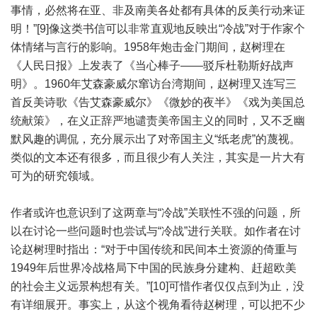
事情，必然将在亚、非及南美各处都有具体的反美行动来证
明！”[9]像这类书信可以非常直观地反映出“冷战”对于作家个
体情绪与言行的影响。1958年炮击金门期间，赵树理在
《人民日报》上发表了《当心棒子——驳斥杜勒斯好战声
明》。1960年艾森豪威尔窜访台湾期间，赵树理又连写三
首反美诗歌《告艾森豪威尔》《微妙的夜半》《戏为美国总
统献策》，在义正辞严地谴责美帝国主义的同时，又不乏幽
默风趣的调侃，充分展示出了对帝国主义“纸老虎”的蔑视。
类似的文本还有很多，而且很少有人关注，其实是一片大有
可为的研究领域。
作者或许也意识到了这两章与“冷战”关联性不强的问题，所
以在讨论一些问题时也尝试与“冷战”进行关联。如作者在讨
论赵树理时指出：“对于中国传统和民间本土资源的倚重与
1949年后世界冷战格局下中国的民族身分建构、赶超欧美
的社会主义远景构想有关。”[10]可惜作者仅仅点到为止，没
有详细展开。事实上，从这个视角看待赵树理，可以把不少