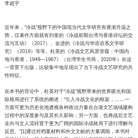
李超宇
近年来，“冷战”视野下的中国现当代文学研究有逐渐升温之
势，仅著作方面就有刘奎的《冷战初期台湾与香港诗坛的交
流与互动》（2017）、金进的《冷战与华语语系文学研
究》（2019）等等。杜英的《冷战文艺风景管窥：中国内
地与香港，1949—1967》（台湾学生书局，2020年）在这
一背景下出版，比较集中地呈现出了当下冷战文艺研究的共
性特征。
在本书的导论中，杜英对于“冷战”视野带来的世界眼光和国
际格局进行了系统的阐述：“引入冷战文化的框架，……一
方面可更为历史化地透视各种政治力量在台港文艺场域建构
过程中的深度参与及其长久影响；另一方面，也将战后文艺
走向与文人流转置于更为广阔的国际冷战格局下进行理解与
反思。”[1]通过对档案材料和外文文献的大量调阅，本书对