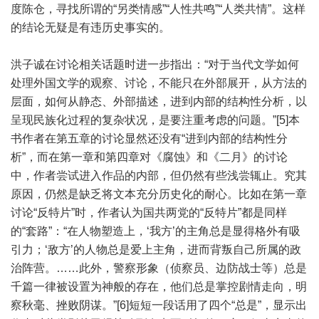
度陈仓，寻找所谓的“另类情感”“人性共鸣”“人类共情”。这样
的结论无疑是有违历史事实的。
洪子诚在讨论相关话题时进一步指出：“对于当代文学如何
处理外国文学的观察、讨论，不能只在外部展开，从方法的
层面，如何从静态、外部描述，进到内部的结构性分析，以
呈现民族化过程的复杂状况，是要注重考虑的问题。”[5]本
书作者在第五章的讨论显然还没有“进到内部的结构性分
析”，而在第一章和第四章对《腐蚀》和《二月》的讨论
中，作者尝试进入作品的内部，但仍然有些浅尝辄止。究其
原因，仍然是缺乏将文本充分历史化的耐心。比如在第一章
讨论“反特片”时，作者认为国共两党的“反特片”都是同样
的“套路”：“在人物塑造上，‘我方’的主角总是显得格外有吸
引力；‘敌方’的人物总是爱上主角，进而背叛自己所属的政
治阵营。……此外，警察形象（侦察员、边防战士等）总是
千篇一律被设置为神般的存在，他们总是掌控剧情走向，明
察秋毫、挫败阴谋。”[6]短短一段话用了四个“总是”，显示出