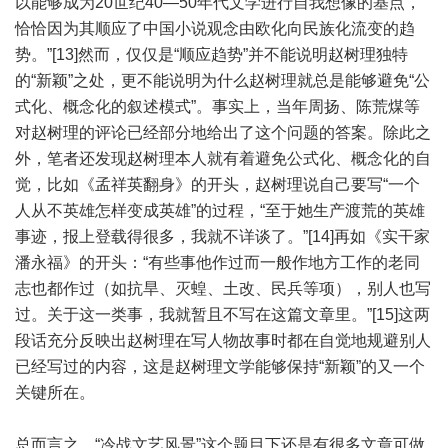
以能够成为20世纪40—50年代文学进行自我想像的基点，
恰恰因为其顺应了中国小说观念由欧化向民族化流变的趋
势。”[13]然而，仅仅是“顺应趋势”并不能说明赵树理独特
的“新颖”之处，更不能说明为什么赵树理就总是能够避免“公
式化、概念化的叙述模式”。事实上，当年周扬、陈荒煤等
对赵树理的评论已经部分地给出了这个问题的答案。除此之
外，笔者还发现赵树理本人就有着避免公式化、概念化的自
觉，比如《孟祥英翻身》的开头，赵树理说自己要写“一个
人从不英雄怎样变成英雄”的过程，“至于她生产渡荒的英雄
事迹，报上登载得很多，我就不详谈了。”[14]再如《实干家
潘永福》的开头：“有些事他作过而一般作地方工作的老同
志也都作过（如抗旱、灭蝗、土改、民兵等项），别人也写
过。关于这一类事，我就暂且不写在这篇文章里。”[15]这两
段话充分反映出赵树理在写人物故事时都在自觉地规避别人
已经写过的内容，这是赵树理文学能够保持“新颖”的又一个
关键所在。
总而言之，“冷战文艺风景”这个题目下还是有很多文章可做