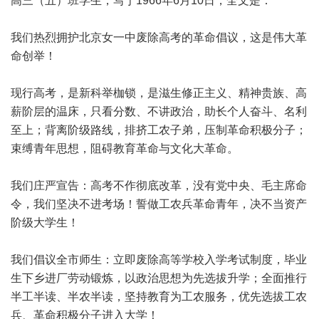
高三（五）班学生，写于1966年6月10日，全文是：
我们热烈拥护北京女一中废除高考的革命倡议，这是伟大革
命创举！
现行高考，是新科举枷锁，是滋生修正主义、精神贵族、高
薪阶层的温床，只看分数、不讲政治，助长个人奋斗、名利
至上；背离阶级路线，排挤工农子弟，压制革命积极分子；
束缚青年思想，阻碍教育革命与文化大革命。
我们庄严宣告：高考不作彻底改革，没有党中央、毛主席命
令，我们坚决不进考场！誓做工农兵革命青年，决不当资产
阶级大学生！
我们倡议全市师生：立即废除高等学校入学考试制度，毕业
生下乡进厂劳动锻炼，以政治思想为先选拔升学；全面推行
半工半读、半农半读，坚持教育为工农服务，优先选拔工农
兵、革命积极分子进入大学！