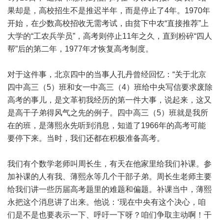
果却是，高校招生不是推迟半年，而是停止了4年。1970年
开始，在少数高校招收无需考试，由贫下中农“直接推荐”上
大学的“工农兵学员”，高考则停止11年之久，直到粉碎“四人
帮”后的第二年，1977年才恢复高考制度。
对于这件事，北京四中的当事人孔丹曾经回忆：“关于北京
四中高三（5）班和女一中高三（4）班给中央写信要求废除
高考的事儿，是文革初我经历的第一件大事，说起来，这又
是高干子弟得风气之先的例子。四中高三（5）班就是我所
在的班，是薄熙永先听到消息，知道了1966年的高考可能
要停下来。当时，我们还都在积极准备高考。
我们有个数学老师叫周长生，有天在他家里给我们补课。参
加补课的人有我、薄熙永等几个干部子弟。周长生老师主要
给我们讲一些历届高考题里的难题和偏题。补课当中，薄熙
永把这个消息讲了出来。他说：‘现在中央有这个决心，咱
们是不是也要表示一下、呼吁一下呀？咱们争取主动啊！干