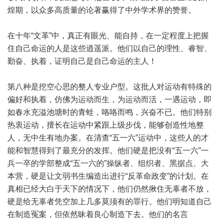
煌期，以众多高质量的论著赢得了中外学术界的赞誉。
在十年“文革”中，真正有眼光、能自持，在一定程度上把握
住自己命运的人是这些逍遥派。他们以自己的理性、睿智、
勤奋、执着，证明自己是自己命运的主人！
第八种是挖空心思的整人专业户型。这批人对运动有特殊的
偏好和执着，仿佛为运动而生，为运动而活，一遇运动，即
如春水充溢池塘时的青蛙，咯咯而鸣，兴奋不已。他们特别
热衷运动，擅长在运动中紧跟上级步伐，能够创造性地整
人，无中生有地办案。在清查“五一六”运动中，这些人的才
能和智慧得到了最充分的发挥。他们硬是把没有“五一六”一
兵一卒的学部整成“五一六的”操纵者、组织者、黑据点、大
本营，硬是让文弱书生编造出进行“反革命政变”的计划。在
真相已经大白于天下的情况下，他们仍然揪住无辜者不放，
硬是给无辜者凭空加上几多莫须有的罪行。他们明知道自己
在制造冤案，但依然昧着良心制造下去。他们的名言