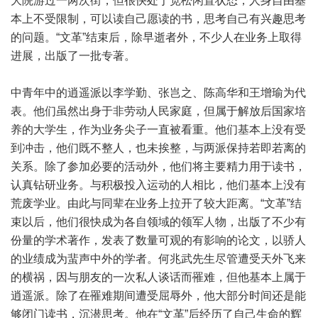
大院游过一两次街，但很快处于宽松闲置状态，人身自由基
本上不受限制，可以读自己愿读的书，思考自己有兴趣思考
的问题。“文革”结束后，除早逝者外，不少人在业务上取得
进展，出版了一批专著。
中青年中的逍遥派以李学勤、张岂之、陈高华和王增瑜为代
表。他们虽然出身于非劳动人民家庭，但属于解放后国家培
养的大学生，作为业务尖子一直被看重。他们基本上没有受
到冲击，他们既不整人，也未挨整，与两派保持若即若离的
关系。除了参加必要的活动外，他们将主要精力用于读书，
认真钻研业务。与积极投入运动的人相比，他们基本上没有
荒废学业。由此与同辈在业务上拉开了较大距离。“文革”结
束以后，他们很快成为各自领域的领军人物，出版了不少有
份量的学术著作，发表了数量可观的有影响的论文，以骄人
的业绩成为蜚声中外的学者。何兆武先生尽管遭受天外飞来
的横祸，因与朋友的一次私人谈话而罹难，但他基本上属于
逍遥派。除了在罹难期间遭受屈辱外，他大部分时间还是能
够闭门读书，沉潜思考。他在“文革”后经历了自己生命的辉