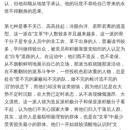
认，但他却顺从地签字承认。他的玩世不恭给自己带来的永
世不得翻身的恶果。
第七种是事不关己、高高挂起；冷眼向洋、若即若离的逍遥
型。这一派在“文革”中人数较多并且越来越多。这一派的骨
干分子是专业人员中的非工农、革干出身的人，普遍读书较
多，学问做得较出众，被党员和积极靠拢党组织的人认定为
走“白专”道路的人。在运动中，他们既不造反，也不老保。
从不旗帜鲜明地展示自己的立场，那派当权就随那派活动，
在不断翻转的派系斗争中，一些投机色彩浓重的人物，总是
处在“受不完的蒙蔽站不完的队，做不完的检讨流不完的
泪”的状态下，而他们却没有这类烦恼，因为他们总是在大
势不定时沉默，在大势已定时表态，从不表现慷慨激昂、大
义凛然。这一派人很为造反派积极分子和保皇派积极分子看
不起，认为他们不关心国家大事，将他们归入于落后人群。
其实，这些人是最聪明最理智的群体，也是在“文革”中最少
受害损失最小的群体。他们一开始就较清醒地认识到“文