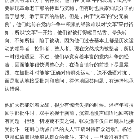
仍然具有知识分子的特质。他们在“文革”中的表现，虽然主
要展现革命老干部的持重与沉稳，但有时也展露知识分子的
善于思考、敢于直言的品貌。但是，由于“文革”的“史无前
例”，他们此前在党内斗争中积累的经验难以对“文革”应付裕
如，所以“文革”一开始，他们都被打得瞠目结舌、晕头转
向、不知所措，陷于被动。因为他们过去基本上都是历次运
动的领导者，控御者，整人者。现在突然成为被整者，所以
一时很难适应。不过，他们毕竟有着丰富的党内斗争的经
验，因而能够很快调整心态，在谨言慎行的前提下尽量紧
跟。在被批斗时能够“正确对待群众运动”，决不强硬对抗，
而是顺从地接受批判和质问，得体地回答问题，有选择地承
认错误。
他们大都能沉着应战，很少有惊慌失措的时候。潘梓年被拉
回学部批斗时，双手紧握于胸前，沉着地慢声细语地回答所
有问题，拒绝一切诬蔑不实之词。张友渔不仅自己顺从地接
受批斗，还耐心劝诫自己的夫人“正确对待群众运动”。杨述
更是低眉顺眼地服从群众的批斗。不过，一旦看准有利形