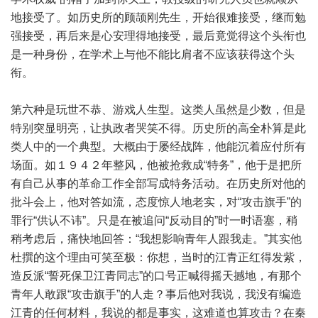
地接受了。如历史所的顾颉刚先生，开始很难接受，继而勉
强接受，再后来是心安理得地接受，最后竟觉得这个头衔也
是一种身份，在学术上与他不能比肩者不应该获得这个头
衔。
第六种是玩世不恭、游戏人生型。这类人虽然是少数，但是
特别突显明亮，让执政者哭笑不得。历史所的高全朴算是此
类人中的一个典型。大概由于屡经战阵，他能沉着应付所有
场面。如１９４２年整风，他被抢救成“特务”，他于是把所
有自己从事的革命工作全部写成特务活动。在历史所对他的
批斗会上，他对答如流，态度惊人地老实，对“攻击旗手”的
罪行“供认不讳”。只是在被追问“反动目的”时一时语塞，稍
稍考虑后，痛快地回答：“我想影响青年人跟我走。”其实他
杜撰的这个理由可笑至极：你想，当时的江青正红得发紫，
造反派“誓死保卫江青同志”的口号正喊得摇天撼地，有那个
青年人敢跟“攻击旗手”的人走？事后他对我说，我没有编造
江青的任何材料，我说的都是事实，这难道也算攻击？在秦