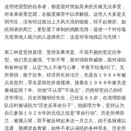
这些绝望型的自杀者，都是面对突如其来的灾难无法承受，
对未来前景悲观，在极度痛苦中以求解脱。这些人大多是文
弱书生，没有经过政治上大风大浪的锻炼，经不起挫折。如
此弱者的死亡，更彰显了体制的残酷无情：逼使一个对你毫
无危害他人能力的人选择死亡，这是何等地残忍与无情！
第三种是坚持真理、坚持实事求是、不屈不挠的坚定抗争
型。他们意志顽强、宁折不弯，面对强权和威胁，面对诬陷
和各种迫害，认定“为人不做亏心事，半夜不怕鬼叫门”。无
所畏惧，敢于抗争。经济所长孙冶方，先是在１９６４年被
点名批判，罪名是鼓吹价值规律。接着在１９６８年被关进
秦城监狱７年。但他“不认罪”“不改志”，仍然研究自己的经
济学理论。历史所魏明经先生，已经近６０岁，在清理阶级
队伍时被诬陷为“历史反革命分子”，他据理力争，坚持认为
自己参加１９２８年的北伐之役是“革命行动”。历史所傅崇
兰，被捕入狱，双手被反铐起来达一月之久，由于血脉难以
流通，胳膊淤血青紫，始终不承认诬陷的各种罪名。历史所