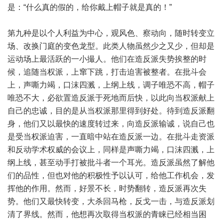
是：“什么真的假的，给你戴上帽子就是真的！”
第九种是以个人利益为中心，观风色、察动向，随时转变立
场、改换门庭的变色龙型。此类人物虽然少之又少，但却是
运动场上最活跃的一小撮人。他们在造反派失势挨整的时
候，追随当权派，上窜下跳，打击迫害被整者。在批斗会
上，声嘶力竭，口沫四溅，上纲上线，调子唯恐不高，帽子
唯恐不大，必欲置造反派于死地而后快，以此向当权派献上
自己的忠诚，目的是从当权派那里得到好处。待到造反派翻
身，他们又以最快的速度转过来，向造反派输诚，说自己也
是受当权派迫害，一直暗中站在造反派一边。在批斗走资派
和反动学术权威的会议上，同样是声嘶力竭，口沫四溅，上
纲上线，甚至动手打被批斗者一个耳光。造反派虽然了解他
们的品性，但也对他的积极性予以认可，给他工作机会，发
挥他的作用。然而，好景不长，时势翻转，造反派再次失
势。他们又最快转变，大杀回马枪，反戈一击，与造反派划
清了界线。然而，他想再次取得当权派的青睐已经相当困