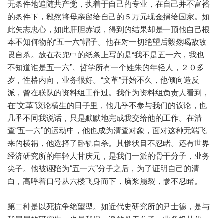
无条件地追随共产党，执着于自己的专业，在自己并不富裕
的条件下，毅然将母亲留给自己的５万元现金捐给国家。如
此矢志忠心，如此肝胆赤诚，得到的结果却是一顶他自己根
本不知何物的“五一六”帽子。他在对一切绝望后毅然喝敌敌
畏自杀。放在衣兜中的纸条上写的是“我不是五一六，我也
不知道谁是五一六”。哲学所有一个姓朱的年轻人，２０多
岁，性格内向，业务很好。“文革”开始不久，他倾向造反
派，曾在联队的资料组工作过。我作为资料组负责人看到，
在“文革”议论横生的日子里，他几乎不参与我们的议论，也
几乎不同我说话，只是默默地完成我交给他的工作。在清
查“五一六”的运动中，他也成为清查对象，面对这种无端飞
来的横祸，他选择了卧轨自杀。其惨状目不忍睹。还有世界
经济研究所的年轻人甘庆元，是我们一派的骨干分子，业务
尖子。他被诬陷为“五一六”分子之后，为了证明自己的清
白，高呼着口号从六楼飞身而下，脑浆崩裂，惨不忍睹。
第二种是以死抗争绝望型。如近代史研究所的尹士德，是与