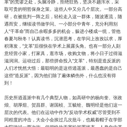
革”的荒谬之处，头脑冷静，拒绝狂热，坚决不趟浑水，采
取可贵的明哲保身之策。这些人中又分几个层次。一部分高
研，在被批判一阵之后，轻松走入这一群体，随波逐流，随
遇而安，继续读书做学问。一小部分中青年，充分利用别
人“干革命”而自己余暇多多的机会，躲进小楼成一统，管他
春夏与秋冬！认真读书，沉潜思考，在学问上孜孜以求，厚
积薄发，“文革”后很快在学术上展露头角。也有一部分人刻
意经营小家，打家具，逛市场，收购文物，将小日子过得滋
滋润润。运动过后，那些拼命投入“文革”，特别是造反派的
人们才恍然大悟：最聪明的是这些逍遥派，最愚蠢的是自己
这些“造反派”，因为他们除了遍体鳞伤外，什么也没有得
到！
历史所逍遥派中有几个典型人物，如高研中的杨向奎、张政
烺、胡厚煊、贺昌群、谢国桢、王毓铨、魏明经是他们这一
层次的代表。他们在运动中作为“反动学术权威”尽管受到不
同程度的冲击，大会小会挨过几次批斗，也戴着帽子在学部