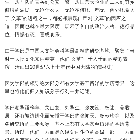
生，从军队的官兵到公安干警，从国营大企业的工人到穷乡
僻壤的农民，无论什么人，无论在何地，都无一例外地卷入
了“文革”的进程之中，都必须展现自己对“文革”的因应之
道，因而也就在最大限度上展示了各自的政治人格、德行品
位、情操心态、喜怒哀乐。
由于学部是中国人文社会科学最高档的研究基地，聚集了当
时一大批文化知识精英，他们“文革”中千人千面的精彩表
演，活画出20世纪六七十年代中国大陆的“儒林史”。
因为学部的领导绝大部分都有大学甚至留洋的学历背景，这
里也将他们归入知识分子行列一并记述。
学部领导潘梓年、关山复、刘导生、张友渔、杨述、姜君
辰，还有被边缘化而安插于学部的张闻天、杨献珍等，以及
各研究所的主要领导，基本上都有大学甚至留洋的学历背
景。所以，他们一方面是久经党内斗争的高级干部，一方面