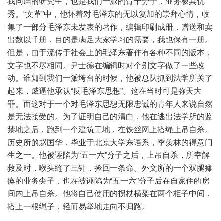
我同届的研究生，也是我们一派的骨干分子，业务极其优
秀。“文革”中，他怀着对毛泽东的无以复加的崇拜心情，收
集了一部分毛泽东未发表的著作，编辑印刷成册，赠送和卖
出数以千册，目的是满足大家学习的需要，我也保有一册。
但是，由于流传于社会上的毛泽东著作有各种不同的版本，
文字也不尽相同。尹士德在编辑时对个别文字做了一些改
动。谁知到我们一派垮台的时候，他被总队抓到法学所关了
起来，威逼他承认“反毛泽东思想”。这在当时可是弥天大
罪。而这对于一个对毛泽东思想无限忠诚的青年人来说自然
是无法接受的。为了证明自己的清白，他在逃出法学所的监
禁地之后，跑到一个建筑工地，在铁丝网上搭绳上吊自杀。
历史所的赵国华，毕业于北京大学东语系，季羡林的得意门
生之一。他被诬陷为“五一六”分子之后，上吊自杀，所幸解
救及时，喉头缝了三针，捡回一条命。外文所的一个双腿瘫
痪的业务尖子，也在被诬陷为“五一六”分子后在自家住的房
间内上吊自杀。他将自己使用的拐杖横架在两个柜子中间，
搭上一根绳子，轻而易举地走向不归路。