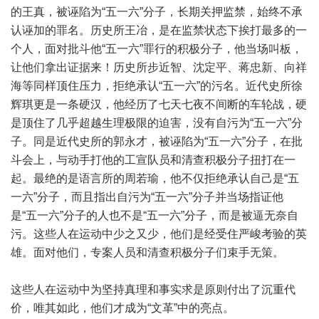
的王真，被诬陷为“五一六”分子，长期关押监禁，始终不承
认诬加的罪名。历史所王冶，是在监禁状态下挨打最多的一
个人，面对批斗他“五一六”罪行的积极分子，他当场叫板，
让他们拿出证据来！历史所步近智、沈定平、蒋忠新、向祥
海等同样顶住压力，拒绝承认“五一六”的污名。近代史所徐
辉琪更是一条硬汉，他经历了七天七夜不间断的车轮战，硬
是顶住了几乎超越生理极限的迫害，没有自污为“五一六”分
子。同是近代史所的郭永才，被诬陷为“五一六”分子，在批
斗会上，与动手打他的工宣队员和清查积极分子扭打在一
起。最绝的是语言所的周若瑜，他不仅拒绝承认自己是“五
一六”分子，而且指出自污为“五一六”分子并当场指证他
是“五一六”分子的人也不是“五一六”分子，而是被逼无奈自
污。这些人在运动中少之又少，他们是经受住严峻考验的英
雄。面对他们，专案人员和清查积极分子们束手无策。
这些人在运动中为坚持真理和事实求是原则付出了沉重代
价，唯其如此，他们才成为“文革”中的亮点。