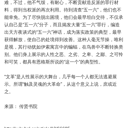
难，不过，他不气馁，有耐心，不断贡献造反派的罪行材
料，得到当权派的再次利用。待到清查“五一六”，他们也不
能幸免。为了尽快脱出困境，他们会最早坦白交待，不仅承
认自己是“五一六”分子，而且揭发大量“五一六”罪行，编造
出天方夜谈式的“五一六”神话，成为落实政策的典型，最早
获得解放，使自己的处境得到改善。这种人毫无节操，唯利
是视，其行动犹如伊索寓言中的蝙蝠，在鸟兽中不断转换类
别。他们身上展示的人性之恶、之劣、之卑、之鄙、之可怜
和可笑，都具有恩格斯所说的“这一个”的典型性。
“文革”是人性展示的大舞台，几乎每一个人都无法逃避展
示。所谓“触及灵魂的大革命”，从这个意义上说，庶或近
之。
来源： 传贤书院