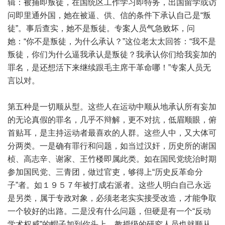
辑：被捕即叛徒，在国统区工作学习即特务，出国留学或访
问即里通外国，她在被逼、供、信的条件下承认自己是“叛
徒”。事后查实，她不是叛徒。专案人员气急败坏，问
她：“你不是叛徒，为什么承认？”这位老太太回答：“我不是
叛徒，你们为什么逼我承认是叛徒？我承认你们给我妄加的
罪名，是还想活下来继续跟毛主席干革命哪！”专案人员无
言以对。
第五种是一切顺从型。这些人在运动中顺从地承认所有妄加
的无论真假的罪名，几乎不辩解，更不对抗，低眉顺眼，俯
首贴耳，是主持运动者最喜欢的人群。这些人中，又大体可
分两类。一是确有罪行和问题，如当过汉奸，历史所的谢国
桢、高志辛、谢家、王竹楼即属此类。如在国民党统治时期
参加国民党、三青团，做过官吏，够得上“历史反革命分
子”者。如１９５７年被打成右派者。这些人明白自己永远
是另类，属于专政对象，必须老老实实接受改造，才能争取
一个较好的出路。二是没有什么问题，但硬是有一个“反动
学术权威”的帽子加到你头上，教授级的研究人员也就顺从