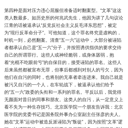
第四种是面对压力违心屈服但准备适时翻案型。“文革”这这
类人数最多。如历史所的何兆武先生，他因为讲了几句议论
江青的话被逼承认“反党反社会主义反毛泽东思想”，被定
为“现行反革命分子”。可他知道，这个罪名终究是虚构的，
时机一到，必然翻案。清查“五一六”运动中，大部分被诬陷
者都承认自己是“五一六”分子，并按照诱供指供的要求交待
自己的所谓罪行。这些人或神经脆弱，或身体孱弱，抱
着“光棍不吃眼前亏”的自保目的，接受诬陷的罪名。这些人
后来虽然都被宣布无罪，但事后都感到对别人的亏欠，因为
他们在自污的同时，也将别的无辜者牵连进来。我自己就是
被污又自污的一个人，在车轮战下，被逼承认他们给予
的“五一六”政委的头衔和一系列的罪名。平反以后，我觉得
无颜面对昔日的同事和朋友。这类人的自污，从一定意义上
看不失为一种生存技巧。北京医学院一个朋友告诉我：北京
医学院的党委书记是国务院外事办公室副主任张彦的夫人。
她在“文革”运动中被造反派诬陷为“叛徒”，因为按照“文革”逻