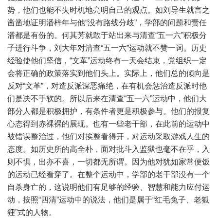
势，他们也能不失时机地亮明自己的观点。如刘导生就言之
凿凿地证明潘梓年与他“没有路线分歧”，学部的问题和责任
潘都是有份的。何其芳就敢于站出来与清查“五一六”积极分
子进行斗争，刘大年对清查“五一六”运动就不赞一词。历史
经验使他们坚信，“文革”运动终有一天会结束，党组织一定
会将正确的政策落实到他们头上。实际上，他们总的倾向是
反对“文革”，对造反派深恶痛绝，在有机会惩治造反派时他
们是决不手软的。所以后来在清查“五一六”运动中，他们大
部分人都是积极拥护，有条件者更是积极参与。他们的报复
心态得到赤裸裸的展现。也有一些老干部，在此前的运动中
被错误整治过，他们对挨整看得开，对运动采取游戏人生的
态度。如历史所的高全朴，面对批斗入监狱也毫不在乎，入
则不惧，出亦不喜，一切都无所谓。因为他对犹如家常便饭
的运动已经看穿了。在整个运动中，学部的老干部没有一个
自杀身亡的，这说明他们有足够的经验、智慧和能力应付运
动，按照“四清”运动中的说法，他们是属于“红毛兔子、老狐
狸”式的人物。