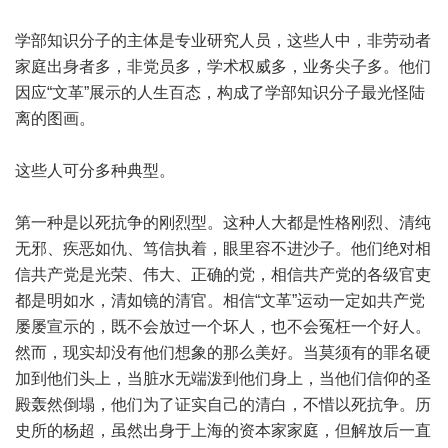
学部知识分子的主体是专业研究人员，这些人中，非劳动者
家庭出身者多，非党员多，学术权威多，业务尖子多。他们
因应“文革”展示的人生百态，构成了学部知识分子最光怪陆
离的图画。
这些人可分多种典型。
第一种是以死抗争的刚烈型。这种人大都是性格刚烈、清纯
无邪、疾恶如仇、笃信执着，眼里容不进沙子。他们绝对相
信共产党是光荣、伟大、正确的党，相信共产党的各级官吏
都是明如水，清如镜的清官。相信“文革”运动一定如共产党
屡屡宣示的，既不会放过一个坏人，也不会冤枉一个好人。
然而，现实却没有他们想象的那么美好。当莫须有的罪名硬
加到他们头上，当脏水无端泼到他们身上，当他们信仰的圣
殿轰然倒塌，他们为了证实自己的清白，不惜以死抗争。历
史所的杨超，虽然出身于上海的资本家家庭，但解放后一直