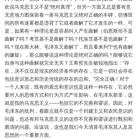
欢说马克思主义不是“绝对真理”，但另一方面又总是要有意
无意地力图保留着一座马克思主义绝对正确的丰碑，彷佛世
间的所有迷雾都是违背了它或者曲解了它才发生的一样。可
是，如果有一种理论老是容易叫人产生曲解（伯恩斯坦不是
曲解了吗？考茨基不是曲解了吗？托洛茨基不是也曲解了
吗？现在斯大林、毛泽东又曲解了，而且看来列宁也有曲解
的嫌疑），那么能够说这种理论是绝对正确的吗？能够说它
自身与这种曲解就完全无关？王希哲先生敏锐地指出：“存
在，决不仅仅是现实的经济条件的存在，它是一切社会存在
包括意识形态和历史传统的存在的总和。”完全正确！对于
一个人来说，既有的观念和意识也是这样一种存在，它必然
要对人的思维方式和行为方式产生影响，在毛泽东那里，这
就是指的马克思主义——包括它的不完善和谬误。因此，对
毛泽东的批判，着眼点就不仅是一个封建主义和农民意识的
问题，也还有对马克思主义的这些不完善和谬误进行甄别和
廓清的问题。应该说，这也是我们今天清算毛泽东其人及其
思想的一个重要方面。