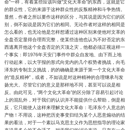
命”一样，有着某些应该叫做“文化大革命”的东西，这就是它
的群众性，它的来源于这种群众性的反叛精神和斗争热情。
显然，作者之所以要作这样的区分，与其说是因为它们的区
别，倒不如说是因为它们的相同。无论作者对这样的相同是
怎么看的，也无论他是怎样想通过这种区别来使他对文革的
全盘否定显得合理而完整，使某些连他也认为不好否定的东
西逃离开他这个全盘否定的灭顶之灾，他都必须正视这样一
个事实：即1976年天安门事件中群众自发地、由下而上地
行动起来，以大字报的形式向党内的几个权势者挑战，向毛
泽东的专制主义挑战，的的确确是来源于第一个文化大革命
的“造反精神”，或者，不如说是对这种精神的合理继承与发
扬光大。尽管它们的意义是那样地不同，甚至可以说是相
反。由此可见，“两个文化大革命”的区分除了容易引起讨论
上的混乱外，对于我们的认识并不能提供什么帮助，倒是相
反，它只能使人这样来理解文化大革命：毛泽东个人意志的
产物！不用说，这种把历史事变归结为某个人恶意煽动的结
果的看法，对于一个素以马克思主义作为思想指导的理论家