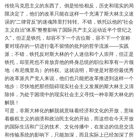
传统马克思主义的东西了。倒是恰恰相反，历史和现实的局
限决定了，他们的改革只能在这样一个充满了斯大林主义迷
误的“二律背反”的迷魂阵里打转转。不错，铁托以他的“社会
主义自治”体系“整整影响了国际共产主义运动近半个世纪之
久”，但正是铁托，却容不下一个吉位斯，容不下一个宣称
要对现存的一切进行毫不留情的批判的哲学流派——实践
派；不错，铁托反对斯大林的个人迷信和个人崇拜，但正是
铁托，却至死也不肯放弃他的终身总统的职位和享有一片领
地（布尼俄里岛）的特权。这就说明，即使是对那些最优秀
的改革派共产党人来说，他们也只能把改革推进到这样一个
地步：尽快地把那些阻碍现实社会主义发展的斯大林主义清
除掉，为处于困境中的现实社会主义寻找一种非斯大林化的
解脱！
可是，非斯大林化的解脱就意味着经济和文化的开放，意味
着极权主义的崩溃和政治民主化的开始，而这些在今天开放
的国际生活和广泛的技术、文化传播中，在发达的信息交流
和传输系统的影响下，只能加深，而且实际上已经加深了所