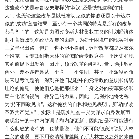
这些改革的是赫鲁晓夫那样的“莽汉”还是铁托这样的“伟
人”，也无论这些改革是以杜布切克似的惨败还是以卡达尔
似的“成功”宣告结果，至少有一个共同的特点是所有的改革
都具备了的，这就是力图改变斯大林集权主义的计划经济体
制和官僚政制对经济发展的束缚，为处于困境中的现实社会
主义寻求出路。但是，也不能不看到，这些改革都是从布尔
什维克一党专政到斯大林的官僚阶级专政这样一个历史和现
实的前提下出发的。因此，领导改革的那些力量，除少数的
例外，差不多都是从一个党、一个集团、甚至一个派别的角
度来思考问题的，深刻在他们思想中的党专政的意识和传统
理论的偏见，使他们总是把那些来自自身之外的变革要求和
民主化倾向视为一种异已的力量，因此一无例外地将之称
为“持不同政见者”。这种偏狭的自私和短见表明，所谓的“改
革派共产党人”，实际上是现实社会主义为谋求自身发展而
表现出来的一种内部调节和内部更新，因此它是不可能进行
什么彻底的改革的。也就是说，他们不可能彻底清除斯大林
主义的迷误，更不用说清除那些除了斯大林主义之外的来自