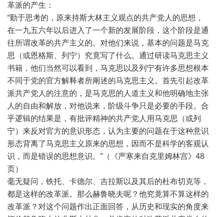
革派的产生：
“勤于思考的，原来持斯大林主义观点的共产党人的思想，
在一九五六年以后进入了一个新的发展阶段，这个阶段是通
往所谓改革的共产主义的。对他们来说，基本的问题是马克
思（或恩格斯、列宁）究竟写了什么。通过研读马克思主义
书籍，他们当然可以看到，马克思以及列宁有许多思想根本
不同于党的官方解释者所阐述的马克思主义。首先引起改革
派共产党人的注意的，是马克思的人道主义和他明确地主张
人的自由和解放，对他说来，阶级斗争只是必要的手段。合
乎逻辑的结果是，有批评精神的共产党人用马克思（或列
宁）来反对官方的意识形态，认为主要的问题在于这种意识
形态背离了马克思主义原来的思想，因而不是科学的客观认
识，而是错误的思想意识。”（《严寒来自克里姆林宫》48
页）
毫无疑问，铁托、卡德尔、吉拉斯以及其后的杜布切克等，
都是这样的改革派。那么赫鲁晓夫呢？他究竟算不算这样的
改革派？对这个问题作出正面回答，从历史和现实的角度来