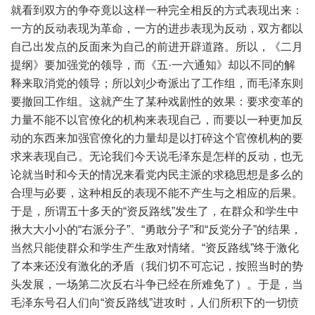
就看到双方的争夺竟以这样一种完全相反的方式表现出来：
一方的反动表现为革命，一方的进步表现为反动，双方都以
自己出发点的反面来为自己的前进开辟道路。所以，《二月
提纲》要加强党的领导，而《五·一六通知》却以不同的解
释来取消党的领导；所以刘少奇派出了工作组，而毛泽东则
要撤回工作组。这就产生了某种戏剧性的效果：要求变革的
力量不能不以官僚化的机构来表现自己，而要以一种更加反
动的东西来加强官僚化的力量却是以打碎这个官僚机构的要
求来表现自己。无论我们今天说毛泽东是怎样的反动，也无
论就当时和今天的情况来看党内民主派的求稳思想是多么的
合理与必要，这种相反的表现不能不产生与之相应的后果。
于是，所谓五十多天的“资反路线”发生了，在群众和学生中
揪大大小小的“右派分子”、“勇敢分子”和“反党分子”的结果，
当然只能使群众和学生产生敌对情绪。“资反路线”终于激化
了本来还没有激化的矛盾（我们切不可忘记，按照当时的势
头发展，一场第二次反右斗争已经在所难免了）。于是，当
毛泽东号召人们向“资反路线”进攻时，人们所积下的一切愤