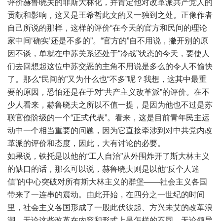
评价赫鲁晓夫的非斯大林化，并肯定他对改革派共产党人的
贡献和影响，这又是王希哲此文的又一独到之处。正像作者
自己所说的那样，这样的评价“在今天的官方和民间的理论
家中间‘确实’还是不多的”。“官方的”自不用说，撇开别的原
因不谈，单就在中苏关系还处于“冷战”状态的今天，要使人
们去回想起这位中苏交恶的主角不用说是多么的令人不愉快
了。那么“民间的”又为什么也“不多”呢？我想，这其中最重
要的原因，恐怕还是在于对“共产主义改革派”的评价。在不
少人看来，赫鲁晓夫之所以不值一提，是因为他也不过是苏
联官僚阶级的一个“正式代表”。看来，这是目前青年民主运
动中一个相当重要的问题，因为它直接牵涉到对中共党内改
革派的评价和态度，因此，大有讨论的必要。
如果说，铁托是以他的“工人自治”从外围炸开了斯大林主义
的缺口的话，那么可以说，赫鲁晓夫则是以他“反个人迷
信”的中心突破对所有斯大林主义的群堡——社会主义各国
带来了一连串的震动。由此开始，在四分之一世纪的时间
里，社会主义各国形成了一股此伏彼起、方兴未艾的改革浪
潮。无论这些改革在内容和形式上是怎样的不同，无论领导