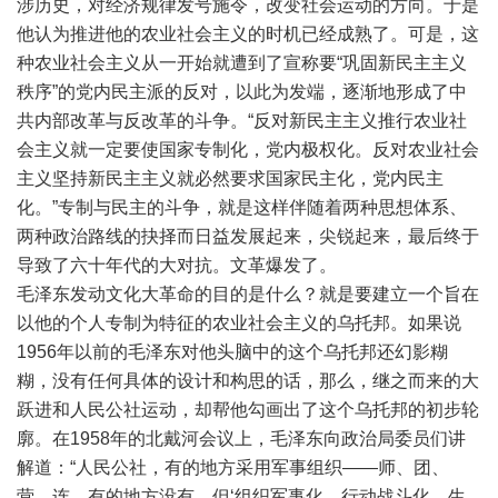
涉历史，对经济规律发号施令，改变社会运动的方向。于是
他认为推进他的农业社会主义的时机已经成熟了。可是，这
种农业社会主义从一开始就遭到了宣称要“巩固新民主主义
秩序”的党内民主派的反对，以此为发端，逐渐地形成了中
共内部改革与反改革的斗争。“反对新民主主义推行农业社
会主义就一定要使国家专制化，党内极权化。反对农业社会
主义坚持新民主主义就必然要求国家民主化，党内民主
化。”专制与民主的斗争，就是这样伴随着两种思想体系、
两种政治路线的抉择而日益发展起来，尖锐起来，最后终于
导致了六十年代的大对抗。文革爆发了。
毛泽东发动文化大革命的目的是什么？就是要建立一个旨在
以他的个人专制为特征的农业社会主义的乌托邦。如果说
1956年以前的毛泽东对他头脑中的这个乌托邦还幻影糊
糊，没有任何具体的设计和构思的话，那么，继之而来的大
跃进和人民公社运动，却帮他勾画出了这个乌托邦的初步轮
廓。在1958年的北戴河会议上，毛泽东向政治局委员们讲
解道：“人民公社，有的地方采用军事组织——师、团、
营、连，有的地方没有，但‘组织军事化，行动战斗化，生