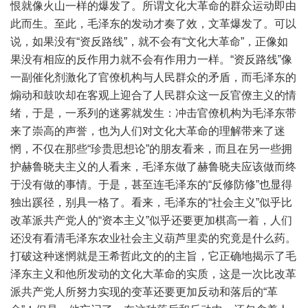
恨就像火山一样的爆发了。所谓文化大革命的群众运动即由
此而生。至此，毛泽东的发动才奏了效，文革爆发了。可以
说，如果没有“资反路线”，就不会有“文化大革命”，正像如
果没有相应的反作用力就不会有作用力一样。“资反路线”像
一副催化剂激化了官僚机构与人民群众的矛盾，而毛泽东的
煽动和鼓吹却在客观上迎合了人民群众这一反官僚主义的情
绪，于是，一系列的迷雾就发生：冲击官僚机构为毛泽东带
来了崇高的声誉，也为人们对文化大革命的理解带来了迷
惘，不仅在那些“珍贵思想论”的朋友看来，而且在另一些拥
护赫鲁晓夫主义的人看来，毛泽东做了赫鲁晓夫应该做而终
于没有做的事情。于是，甚至连毛泽东的“反修防修”也显得
独出蹊径，别具一格了。看来，毛泽东的“社会主义”似乎比
改革派共产党人的“资本主义”似乎还要更加棋高一着，人们
还没有看清毛泽东农业社会主义葫芦里卖的究竟是什么药。
打破这种迷惘就是王希哲此文的的主旨，它正确地揭示了毛
泽东主义和他所发动的文化大革命的实质，这是一次比改革
派共产党人所努力实现的变革还要更加反动和落后的“革