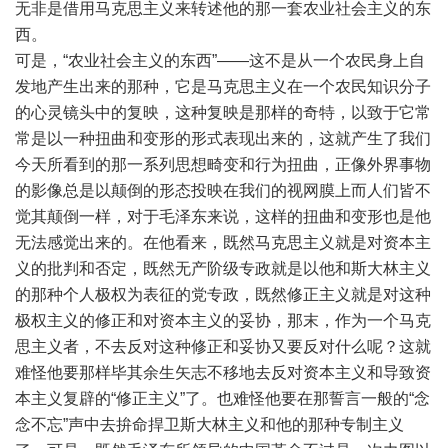
无非是借用马克思主义来转述他的那一套农业社会主义的东
西。
可是，“农业社会主义的东西”——这不是从一个农民身上自
发地产生出来的那种，它是马克思主义在一个农民知识分子
的心灵镜头中的复映，这种复映是那样的奇特，以致于它常
常是以一种扭曲和变形的形式表现出来的，这就产生了我们
今天所看到的那一系列思想畸变和行为扭曲，正像外界事物
的影像总是以颠倒的形态投映在我们的视网膜上而人们皆不
觉其颠倒一样，对于毛泽东来说，这样的扭曲和变形也是他
无法感觉出来的。在他看来，既然马克思主义就是对资本主
义的批判和否定，既然无产阶级专政就是以他和斯大林主义
的那种个人极权为表征的党专政，既然修正主义就是对这种
极权主义的修正和对资本主义的妥协，那末，作为一个马克
思主义者，不去反对这种修正和妥协又要反对什么呢？这就
难怪他要那样毕其余生矢志不移地去反对资本主义和导致资
本主义复辟的“修正主义”了。也难怪他要在那誓言一般的“念
念不忘”声中去拚命捍卫斯大林主义和他的那种专制主义