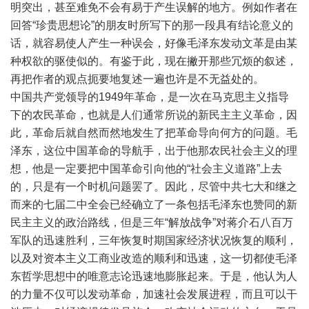
明突出，甚至难免不会有易于产生误解的地方。例如作者在
回答“珍贵思想论”的朋友时所写下的那一段具有结论意义的
话，就容易使人产生一种误会，好像毛泽东发动文革是由某
种权欲的驱使似的。有鉴于此，现在撇开那些冗烦的叙述，
再把作者的观点扼要地复述一遍也许是不无益处的。
中国共产党领导的1949年革命，是一次在马克思主义指导
下的农民革命，也就是人们通常所说的新民主主义革命，因
此，革命后就自然而然地发生了把革命导向何方的问题。毛
泽东，这位中国革命的导航手，出于他那农民社会主义的理
想，他是一定要把中国革命引向他的“社会主义道路”上去
的，只是有一个时机问题罢了。因此，尽管中共七大和继之
而来的七届二中全会已经确立了一条包括毛泽东也赞同的新
民主主义的政治路线，但是三年“解放战争”对蒋介石八百万
军队的迅速胜利，三年恢复时期国家经济状况恢复的顺利，
以及对资本主义工商业改造的顺利和迅速，这一切都使毛泽
东哲学思想中的唯意志论迅速地膨胀起来。于是，他认为人
的力量不仅可以发动革命，加速社会发展进程，而且可以干