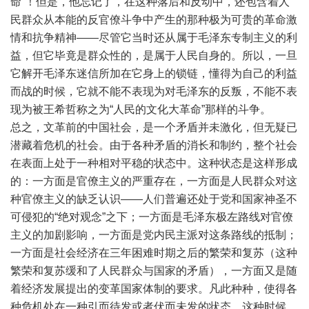
命”！但是，他忘记了，在这种落后和反动中，还包含着人
民群众从本能的反官僚斗争中产生的那种极为可贵的革命激
情和抗争精神——尽管它当时还从属于毛泽东专制主义的利
益，但它毕竟是群众性的，是属于人民自身的。所以，一旦
它解开毛泽东迷信所加在它身上的锁链，懂得为自己的利益
而战的时候，它就不能不表现为对毛泽东的反叛，不能不表
现为被王希哲称之为“人民的文化大革命”那样的斗争。
总之，文革前的中国社会，是一个矛盾并未激化，但无疑已
潜藏着危机的社会。由于各种矛盾的消长和制约，整个社会
在表面上处于一种相对平稳的状态中。这种状态是这样形成
的：一方面是官僚主义的严重存在，一方面是人民群众对这
种官僚主义的缺乏认识——人们普遍还处于党和国家神圣不
可侵犯的“绝对观念”之下；一方面是毛泽东极左路线对官僚
主义的加剧影响，一方面是党内民主派对这条路线的抵制；
一方面是社会经济在三年困难时期之后的繁荣和复苏（这种
繁荣和复苏缓和了人民群众与国家的矛盾），一方面又是随
着经济发展提出的变革国家体制的要求。凡此种种，使得各
种危机处在一种引而待发或者伏而未发的状态。这种时候，