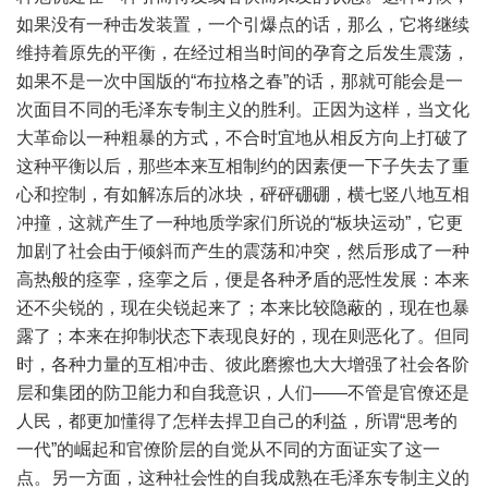
如果没有一种击发装置，一个引爆点的话，那么，它将继续
维持着原先的平衡，在经过相当时间的孕育之后发生震荡，
如果不是一次中国版的“布拉格之春”的话，那就可能会是一
次面目不同的毛泽东专制主义的胜利。正因为这样，当文化
大革命以一种粗暴的方式，不合时宜地从相反方向上打破了
这种平衡以后，那些本来互相制约的因素便一下子失去了重
心和控制，有如解冻后的冰块，砰砰硼硼，横七竖八地互相
冲撞，这就产生了一种地质学家们所说的“板块运动”，它更
加剧了社会由于倾斜而产生的震荡和冲突，然后形成了一种
高热般的痉挛，痉挛之后，便是各种矛盾的恶性发展：本来
还不尖锐的，现在尖锐起来了；本来比较隐蔽的，现在也暴
露了；本来在抑制状态下表现良好的，现在则恶化了。但同
时，各种力量的互相冲击、彼此磨擦也大大增强了社会各阶
层和集团的防卫能力和自我意识，人们——不管是官僚还是
人民，都更加懂得了怎样去捍卫自己的利益，所谓“思考的
一代”的崛起和官僚阶层的自觉从不同的方面证实了这一
点。另一方面，这种社会性的自我成熟在毛泽东专制主义的