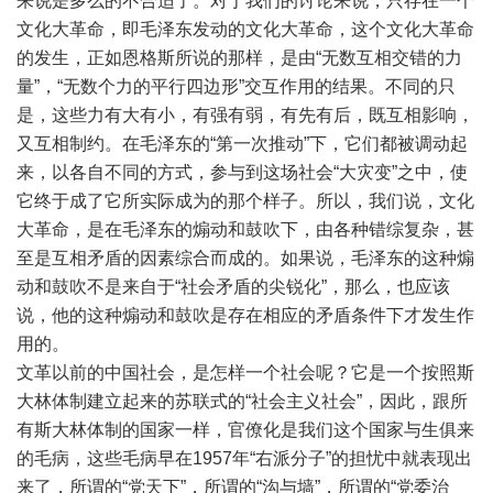
来说是多么的不合适了。对于我们的讨论来说，只存在一个
文化大革命，即毛泽东发动的文化大革命，这个文化大革命
的发生，正如恩格斯所说的那样，是由“无数互相交错的力
量”，“无数个力的平行四边形”交互作用的结果。不同的只
是，这些力有大有小，有强有弱，有先有后，既互相影响，
又互相制约。在毛泽东的“第一次推动”下，它们都被调动起
来，以各自不同的方式，参与到这场社会“大灾变”之中，使
它终于成了它所实际成为的那个样子。所以，我们说，文化
大革命，是在毛泽东的煽动和鼓吹下，由各种错综复杂，甚
至是互相矛盾的因素综合而成的。如果说，毛泽东的这种煽
动和鼓吹不是来自于“社会矛盾的尖锐化”，那么，也应该
说，他的这种煽动和鼓吹是存在相应的矛盾条件下才发生作
用的。
文革以前的中国社会，是怎样一个社会呢？它是一个按照斯
大林体制建立起来的苏联式的“社会主义社会”，因此，跟所
有斯大林体制的国家一样，官僚化是我们这个国家与生俱来
的毛病，这些毛病早在1957年“右派分子”的担忧中就表现出
来了，所谓的“党天下”，所谓的“沟与墙”，所谓的“党委治