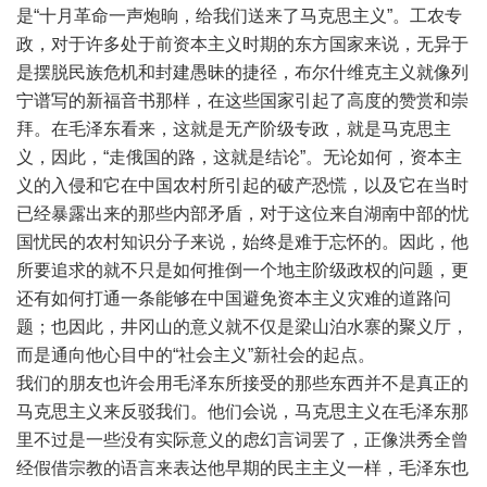
是“十月革命一声炮晌，给我们送来了马克思主义”。工农专
政，对于许多处于前资本主义时期的东方国家来说，无异于
是摆脱民族危机和封建愚昧的捷径，布尔什维克主义就像列
宁谱写的新福音书那样，在这些国家引起了高度的赞赏和崇
拜。在毛泽东看来，这就是无产阶级专政，就是马克思主
义，因此，“走俄国的路，这就是结论”。无论如何，资本主
义的入侵和它在中国农村所引起的破产恐慌，以及它在当时
已经暴露出来的那些内部矛盾，对于这位来自湖南中部的忧
国忧民的农村知识分子来说，始终是难于忘怀的。因此，他
所要追求的就不只是如何推倒一个地主阶级政权的问题，更
还有如何打通一条能够在中国避免资本主义灾难的道路问
题；也因此，井冈山的意义就不仅是梁山泊水寨的聚义厅，
而是通向他心目中的“社会主义”新社会的起点。
我们的朋友也许会用毛泽东所接受的那些东西并不是真正的
马克思主义来反驳我们。他们会说，马克思主义在毛泽东那
里不过是一些没有实际意义的虑幻言词罢了，正像洪秀全曾
经假借宗教的语言来表达他早期的民主主义一样，毛泽东也