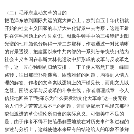
（二）毛泽东发动文革的目的
把毛泽东放到国际共运的宽大舞台上，放到自五十年代初就
开始的社会主义国家的非斯大林化背景中去考察，这是王希
哲在评毛问题上的创见卓识。就像牛顿手中的三棱镜把太阳
光谱的七种颜色分解得一清二楚那样，作者通过一对比清晰
的背景透视，把建国以来中共内部的一系列纷争统统归结为
社会主义各国在非斯大林化运动中所形成的改革与反改革之
争，这一匠心独到的归纳安排，一下子使人豁然开朗，峰回
路转，往日那些扑朔迷离、困惑难解的问题，均得到入情入
理的解答。作者的文章素以逻辑上的严谨见长，而此文尤以
之甚。围绕改革与反改革的斗争主线，作者顺理成章，令人
信服地回答了“毛泽东为什么要发动文化大革命”这一使无数
的人们为之苦苦思索不已的问题，进而更揭示了毛泽东那些
貌似激进的革命理论所包含的实际意义。可惜美中不足的
是，由于作者不得不把笔墨侧重地放在对历史事件和过程的
叙述与分析上，这就使他本来应有的结论给人的印象不够鲜