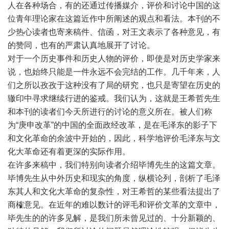
人在各种场合，有的还通过传播媒介，评价和讨论中国的这
位青年理论家在这篇近作中所阐述的观点和看法。本刊的不
少热心读者也寄来稿件、信函，对王文表示了各种意见，有
的赞同，也有的严肃认真地展开了讨论。
对于一个历史事件和历史人物的评价，即使是对历史学家来
说，也始终只能是一件永远不会完结的工作。几千年来，人
们之所以孜孜于这种没有了局的研究，也只是寄望在历史的
辙印中寻求继续行进的鉴戒。我们认为，这就是王希哲先生
和本刊的读者们今天所进行的讨论的意义所在。被人们称
为“庚申改革”的中国的全面政经改革，是在毛泽东的影子下
和文化革命的余波中开始的，因此，科学地评价毛泽东与文
化大革命还有着更深的实际作用。
在许多来稿中，我们特别向读者介绍毕博先生的这篇文章。
毕博先生从中外历史和现实的角度，纵横论列，剖析了毛泽
东其人和文化大革命的复杂性，对王希哲的某些看法提出了
商榷意见。在近年的难以数计的评毛和评价文革的文章中，
毕先生的的许多见解，是我们所未曾见过的、十分新颖的、