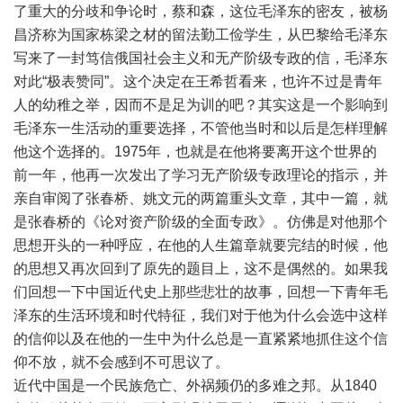
了重大的分歧和争论时，蔡和森，这位毛泽东的密友，被杨
昌济称为国家栋梁之材的留法勤工俭学生，从巴黎给毛泽东
写来了一封笃信俄国社会主义和无产阶级专政的信，毛泽东
对此“极表赞同”。这个决定在王希哲看来，也许不过是青年
人的幼稚之举，因而不是足为训的吧？其实这是一个影响到
毛泽东一生活动的重要选择，不管他当时和以后是怎样理解
他这个选择的。1975年，也就是在他将要离开这个世界的
前一年，他再一次发出了学习无产阶级专政理论的指示，并
亲自审阅了张春桥、姚文元的两篇重头文章，其中一篇，就
是张春桥的《论对资产阶级的全面专政》。仿佛是对他那个
思想开头的一种呼应，在他的人生篇章就要完结的时候，他
的思想又再次回到了原先的题目上，这不是偶然的。如果我
们回想一下中国近代史上那些悲壮的故事，回想一下青年毛
泽东的生活环境和时代特征，我们对于他为什么会选中这样
的信仰以及在他的一生中为什么总是一直紧紧地抓住这个信
仰不放，就不会感到不可思议了。
近代中国是一个民族危亡、外祸频仍的多难之邦。从1840