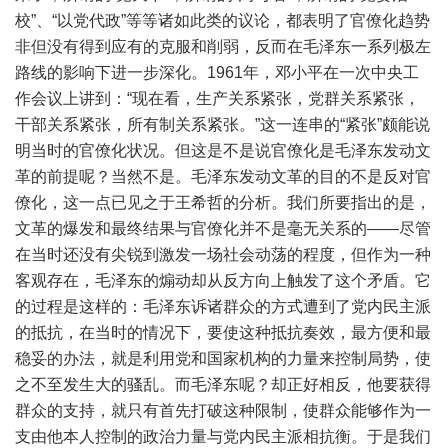
校”、“以党代政”等等诸如此类的议论，都表明了官僚化趋势
非但没有得到应有的克服和削弱，反而在毛泽东一系列极左
路线的影响下进一步深化。1961年，邓小平在一次中央工
作会议上讲到：“现在看，生产关系紧张，党群关系紧张，
干部关系紧张，所有制关系紧张。”这一连串的“紧张”颇能说
明当时的官僚化状况。但这是不是说官僚化是毛泽东发动文
革的前提呢？当然不是。毛泽东发动文革的目的不是反对官
僚化，这一点已见之于王希哲的分析。我们所要指出的是，
文革的爆发和最终结果与官僚化并不是毫无关系的——尽管
在当时还没有尖锐到激发一场社会动荡的程度，但作为一种
客观存在，毛泽东的煽动却从反方向上触发了这个矛盾。它
的过程是这样的：毛泽东诉诸群众的方式遭到了党内民主派
的抵抗，在当时的情况下，要使这种抵抗奏效，最方便和最
稳妥的办法，就是利用党和国家机构的力量来控制局势，使
之不至发生大的骚乱。而毛泽东呢？却正好相反，他要获得
群众的支持，就只有首先打破这种限制，使群众能够作为一
支由他本人控制的政治力量与党内民主派相抗衡。于是我们