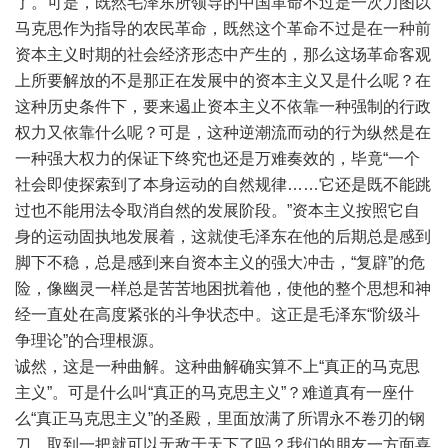
了。可是，既然毛泽东所领导的中国革命不过是一次力图以
马克思作为指导的农民革命，既然这个革命不过是在一种前
资本主义时期的社会经济形态中产生的，那么这场革命客观
上所要解放的不是那正在发展中的资本主义又是什么呢？在
这种历史条件下，要来遏止资本主义不依靠一种强制的行政
权力又依靠什么呢？可是，这种逆潮流而动的行为纵然是在
一种强大权力的保证下终究也还是万难奏效的，毕竟“一个
社会即使探索到了本身运动的自然规律……它还是既不能跳
过也不能用法令取消自然的发展阶段。”资本主义按照它自
身的运动固执地发展着，这就使毛泽东在他的后期总是感到
脚下不稳，总是感到来自资本主义的强大冲击，“复辟”的危
险，像幽灵一样总是苦苦地困扰着他，使他的整个思想和神
经一直处在高度紧张的斗争状态中。这正是毛泽东“阶级斗
争理论”的合理根源。
诚然，这是一种曲解。这种曲解确实算不上“真正的马克思
主义”。可是什么叫“真正的马克思主义”？难道真有一座什
么“真正马克思主义”的圣殿，里面放满了所谓永不卷刃的钢
刀，取到一把就可以无敌于天下了吗？我们的朋友一方面喜