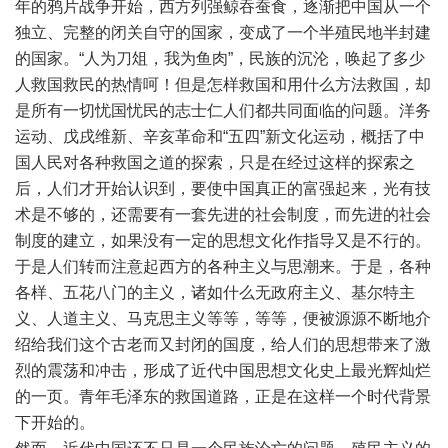
年的鸦片战争开始，西方列强鲸吞蚕食，逐渐把中国从一个
独立、完整的闭关自守的国家，变成了一个半殖民地半封建
的国家。“人为刀俎，我为鱼肉”，民族的沉沦，唤起了多少
人救国救民的热情呵！但是怎样救国和用什么方法救国，却
是所有一切忧国忧民的志士仁人们都共同面临的问题。洋务
运动、戊戌维新、辛亥革命和“五四”新文化运动，概括了中
国人民对各种救国之道的探索，只是在经过这样的探索之
后，人们才开始认识到，要使中国真正的富强起来，光有技
术是不够的，还需要有一套先进的社会制度，而先进的社会
制度的建立，如果没有一定的思想文化作指导又是不行的。
于是人们转而注意起西方的各种主义与思潮来。于是，各种
各样、五花八门的主义，诸如什么无政府主义、基尔特主
义、人道主义、马克思主义等等，等等，便被源源不断地介
绍给我们这个古老而又封闭的国度，给人们的思想带来了激
烈的震荡和冲击，形成了近代中国思想文化史上最光辉灿烂
的一页。青年毛泽东的救国道路，正是在这样一个时代背景
下开始的。