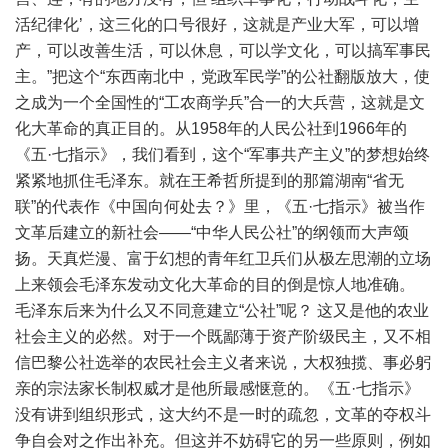
活纪律化’，这三化的口号很好，这就是产业大军，可以增
产，可以改善生活，可以休息，可以学文化，可以搞军事民
主。”把这个“东西南北中，党政军民学”的公社翻版放大，使
之成为一个全国性的“工农商学兵”合一的大兵营，这就是文
化大革命的真正目的。从1958年的人民公社到1966年的
《五·七指示》，我们看到，这个“军事共产主义”的梦想始终
紧紧地抓住毛泽东。就在王希哲所提到的那篇湖南“省无
联”的代表作《中国向何处去？》里，《五·七指示》被当作
文革后建立的新社会——“中华人民公社”的纲领而大声颂
扬。天真烂漫、富于幻想的青年红卫兵们从极左思潮的立场
上来领会毛泽东发动文化大革命的目的倒是惊人地准确。
毛泽东后来为什么又不同意建立“公社”呢？ 这又是他的农业
社会主义的必然。对于一个既鄙薄于资产阶级民主，又不相
信巴黎公社选举的农民社会主义者来说，大权独揽、事必躬
亲的宗法家长制权威才是他所最感惬意的。《五·七指示》
没有讲到组织形式，这大约不是一时的疏忽，文革的夺权斗
争自会对之作出补充。但这并不妨碍它的另一些原则，例如