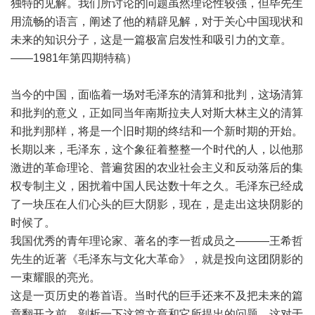
独特的见解。我们所讨论的问题虽然理论性较强，但毕先生
用流畅的语言，阐述了他的精辟见解，对于关心中国现状和
未来的知识分子，这是一篇极富启发性和吸引力的文章。
——1981年第四期特稿）
当今的中国，面临着一场对毛泽东的清算和批判，这场清算
和批判的意义，正如同当年南斯拉夫人对斯大林主义的清算
和批判那样，将是一个旧时期的终结和一个新时期的开始。
长期以来，毛泽东，这个象征着整整一个时代的人，以他那
激进的革命理论、普遍贫困的农业社会主义和反动落后的集
权专制主义，困扰着中国人民达数十年之久。毛泽东已经成
了一块压在人们心头的巨大阴影，现在，是走出这块阴影的
时候了。
我国优秀的青年理论家、著名的李一哲成员之———王希哲
先生的近著《毛泽东与文化大革命》，就是投向这团阴影的
一束耀眼的亮光。
这是一页历史的卷首语。当时代的巨手还来不及把未来的篇
章翻开之前，剖析一下这篇文章和它所提出的问题，这对于