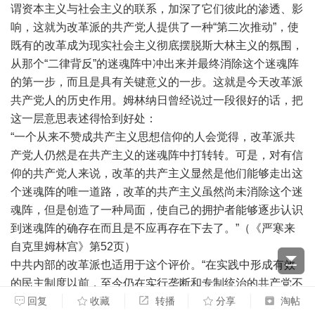
谓资本主义与社会主义的联系，加深了它们彼此的渗透、影
响，这就为改革派的共产党人提供了一种“第二次推动”，使
既有的改革成为现实社会主义彻底摆脱斯大林主义的氛围，
从那个“二律背反”的迷魂阵中冲出来并最终消除这个迷魂阵
的第一步，而且是具有关键意义的一步。这就是今天改革派
共产党人的历史作用。姆林纳日曾经说过一段很好的话，把
这一层意思表述得恰到好处：
“一个从来不赞成共产主义思想信仰的人会觉得，改革派共
产党人仍然是在共产主义的迷魂阵中打转转。可是，对有信
仰的共产党人来说，改革的共产主义显然是他们能够走出这
个迷魂阵的唯一道路，改革的共产主义虽然尚未消除这个迷
魂阵，但是创造了一种局面，使自己的拥护者能够逐步认识
到迷魂阵的确存在而且是不应再存在下去了。”（《严寒来
自克里姆林宫》第52页）
中共内部的改革派也适用于这个评价。“在实践中形成有效
的民主制度以前，至今仍在实行垄断和专制统治的共产党不
能失去领导权。”（同上）
回复
收藏
转播
分享
淘帖