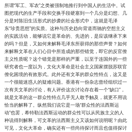
所谓“军工、军农”之类被强制地推行到中国人的生活中。试
图把现代的生产手段和交换手段硬塞到一个几分是幻想、几
分是对陈旧生活形式的抄袭的社会形式中，这就是毛泽
东“珍贵思想”的实质。这种与历史趋向背道而驰的空想主义
的实践活动，能够说它是革命的、先进的，是应该继承下来
的吗？但是，又如何来解释毛泽东所获得的那些声誉？如何
来解释文革在人们心目中所造成的那些错觉，即它的反官僚
主义性质呢？这个错觉是那样的严重，以至于连国外的一些
研究者也一度以为，文化大革命是社会主义国家摆脱苏联官
僚化困境的有效形式。此外还有文革的群众性特点，这又是
一个很能迷惑人的疑难问题。香港有一份杂志曾经组织过一
次有关文革的讨论，有人评价这次讨论存在着一个“缺口”，
就是文革的这一群众性特点几乎无人敢予触及，就更不用说
恰当的解释了。纵然我们说它是一场“群众性的法西斯运
动”也罢，希特勒法西斯运动的群众性可以从民族主义的人
种说得到解释，可文革的法西斯主义又该如何说明呢？由此
可见，文化大革命，确实还有一些尚待探讨而且也值得探讨