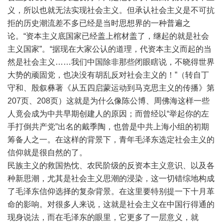
义，所以也就无法实现社会主义。但承认社会主义是不可抗
拒的历史潮流差不多已经是当时思想界的一种普遍之
论。“资本主义底国家已经盖上棺材盖了，继起的就是社会
主义国家”。“据现在大家公认的道理，代资本主义而起的当
然是社会主义……我们中国除非那些闭眼瞎说，不晓得世界
大势的顽固党，也决没有胡乱反对社会主义的！”（转自丁
守和、殷叙彝著《从五四启蒙运动到马克思主义的传播》第
207页、208页）这就是为什么像陈公博、周佛海这样一些
人竟会成为中共早期创建人的原因；而曾经以“举起你的左
手打倒共产党”出名的戴季陶，也曾是中共上海小组的初期
筹备人之一。在这样的背景下，青年毛泽东选定社会主义的
信仰就是很自然的了。
民族主义的救国热忱、农民阶级的反资本主义意识、以及各
种新思潮，尤其是社会主义思潮的浸染，这一切错综地构成
了毛泽东信仰选择的复杂背景。在这里要特别提一下十月革
命的影响。对很多人来说，这就是社会主义在中国行得通的
现身说法，而在毛泽东的眼里，它更多了一层意义，就