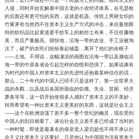
然而，近代中国还不只是一个民族沦亡的问题。殖民主义的
入侵，同时开始瓦解着中国古老的小农经济体系，在毛瑟枪
的后面还有更可怕的东西，这就是机器。传统上男耕女织的
竹篱茅舍当然挡不住资本主义生产方式的冲击，来自曼彻斯
特的纺织品比起黄道婆手纺车上的粗纱土布来，不仅价廉物
美，而且产量极高。很快地，沿海一带的农业、手工业被淘
汰了，破产的农民们纷纷卷起铺盖，离开了他们的命根子
——土地。不用说，这幅凄凉的画图在沿海一带以及濒临沿
海一带的中原各省会引起怎样的怨恨和恐惧了。如果说康有
为时代的中国人对资本主义的先进性还抱着某种信任的话，
那么，二十年代的中国人已经不只是这样了。第一次世界大
战的杀戮，以及战后各国所面临的饥饿、失业、贫困、经济
萧条等等，这一切开始使很多人感到了资本主义的不美妙，
转而希望有一种比资本主义更美好的东西，这就是社会主义
——这个在欧洲游荡了差不多一整个世纪的幽灵，现在受到
中国人的刮目相看了。谈论社会主义差不多已经成了当时的
一种时髦，即使是最著名的保皇党人梁启超也不得不承认社
会主义比资本主义还要好，只是他认为中国因为没有资本主