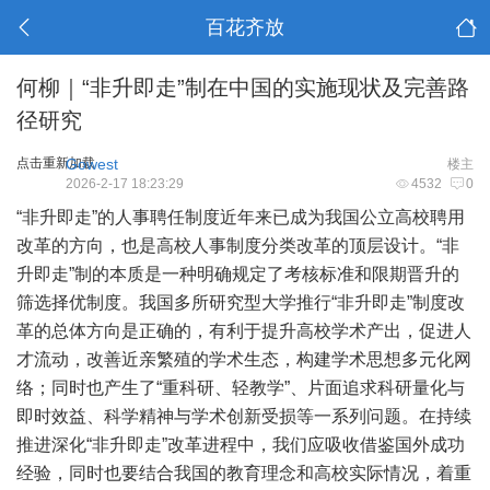
百花齐放
何柳｜“非升即走”制在中国的实施现状及完善路
径研究
点击重新加载
Gowest
楼主
2026-2-17 18:23:29
4532
0
“非升即走”的人事聘任制度近年来已成为我国公立高校聘用
改革的方向，也是高校人事制度分类改革的顶层设计。“非
升即走”制的本质是一种明确规定了考核标准和限期晋升的
筛选择优制度。我国多所研究型大学推行“非升即走”制度改
革的总体方向是正确的，有利于提升高校学术产出，促进人
才流动，改善近亲繁殖的学术生态，构建学术思想多元化网
络；同时也产生了“重科研、轻教学”、片面追求科研量化与
即时效益、科学精神与学术创新受损等一系列问题。在持续
推进深化“非升即走”改革进程中，我们应吸收借鉴国外成功
经验，同时也要结合我国的教育理念和高校实际情况，着重