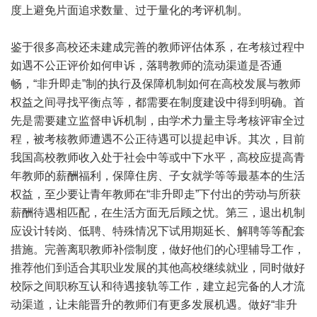
度上避免片面追求数量、过于量化的考评机制。
鉴于很多高校还未建成完善的教师评估体系，在考核过程中
如遇不公正评价如何申诉，落聘教师的流动渠道是否通
畅，“非升即走”制的执行及保障机制如何在高校发展与教师
权益之间寻找平衡点等，都需要在制度建设中得到明确。首
先是需要建立监督申诉机制，由学术力量主导考核评审全过
程，被考核教师遭遇不公正待遇可以提起申诉。其次，目前
我国高校教师收入处于社会中等或中下水平，高校应提高青
年教师的薪酬福利，保障住房、子女就学等等最基本的生活
权益，至少要让青年教师在“非升即走”下付出的劳动与所获
薪酬待遇相匹配，在生活方面无后顾之忧。第三，退出机制
应设计转岗、低聘、特殊情况下试用期延长、解聘等等配套
措施。完善离职教师补偿制度，做好他们的心理辅导工作，
推荐他们到适合其职业发展的其他高校继续就业，同时做好
校际之间职称互认和待遇接轨等工作，建立起完备的人才流
动渠道，让未能晋升的教师们有更多发展机遇。做好“非升