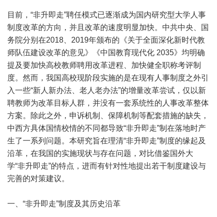
目前，“非升即走”聘任模式已逐渐成为国内研究型大学人事
制度改革的方向，并且改革的速度明显加快。中共中央、国
务院分别在2018、2019年颁布的《关于全面深化新时代教
师队伍建设改革的意见》《中国教育现代化 2035》均明确
提及要加快高校教师聘用改革进程、加快健全职称考评制
度。然而，我国高校现阶段实施的是在现有人事制度之外引
入一些“新人新办法、老人老办法”的增量改革尝试，仅以新
聘教师为改革目标人群，并没有一套系统性的人事改革整体
方案。除此之外，申诉机制、保障机制等配套措施的缺失，
中西方具体国情校情的不同都导致“非升即走”制在落地时产
生了一系列问题。本研究旨在理清“非升即走”制度的缘起及
沿革，在我国的实施现状与存在问题，对比借鉴国外大
学“非升即走”的特点，进而有针对性地提出若干制度建设与
完善的对策建议。
一、“非升即走”制度及其历史沿革