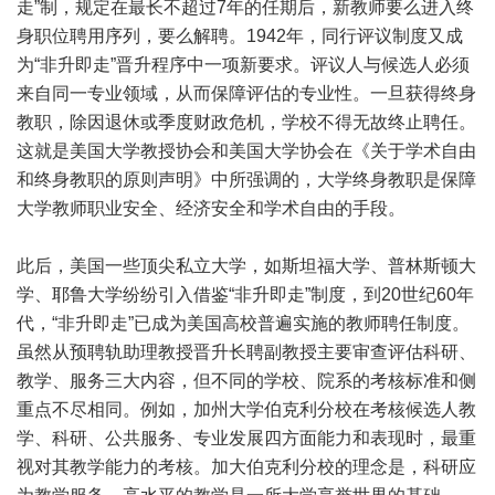
走”制，规定在最长不超过7年的任期后，新教师要么进入终
身职位聘用序列，要么解聘。1942年，同行评议制度又成
为“非升即走”晋升程序中一项新要求。评议人与候选人必须
来自同一专业领域，从而保障评估的专业性。一旦获得终身
教职，除因退休或季度财政危机，学校不得无故终止聘任。
这就是美国大学教授协会和美国大学协会在《关于学术自由
和终身教职的原则声明》中所强调的，大学终身教职是保障
大学教师职业安全、经济安全和学术自由的手段。
此后，美国一些顶尖私立大学，如斯坦福大学、普林斯顿大
学、耶鲁大学纷纷引入借鉴“非升即走”制度，到20世纪60年
代，“非升即走”已成为美国高校普遍实施的教师聘任制度。
虽然从预聘轨助理教授晋升长聘副教授主要审查评估科研、
教学、服务三大内容，但不同的学校、院系的考核标准和侧
重点不尽相同。例如，加州大学伯克利分校在考核候选人教
学、科研、公共服务、专业发展四方面能力和表现时，最重
视对其教学能力的考核。加大伯克利分校的理念是，科研应