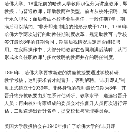
哈佛大学。18世纪前的哈佛大学教师职位分为讲座教师，即
教授，与普通教师，即助教两种类型。前者从校外招聘，属
于永久职位；而后者由本校毕业生担任，一般任期7年，期
满后可以续约。“非升即走”制度的雏形形成于1716、1760年
哈佛大学两次进行的助教任期制度改革，规定助教可与学校
签订最长8年的任期合同，期满后视情况决定是否继续聘
用。在实际操作中，大部分助教都在合同期满后续聘，从而
形成永久任职教师与多次续聘的教师并存的聘任制度。
1860年，哈佛大学要求新进的讲座教授要通过学校科研、
教学考核，达到要求者才能晋升，否则解聘。“非升即走”制
度正式确立于1939年。非终身轨的教师最长任期为8年，其
晋升终身教职要由所在系评估科研、教学水平，遴选出晋升
人员；再由校外专家组成的委员会对拟晋升人员再次进行评
估，二度遴选出晋升名单，提交校长与管理委员会。
美国大学教授协会在1940年推广了哈佛大学的“非升即