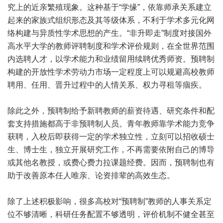
究上的近亲繁殖现象。这种基于“学缘”，依靠师承关系建立
起来的家族式组织形态及其等级体系，不利于学术多元化网
络构建与异质性学术思想的产生。“非升即走”制度对接国外
高水平大学的教师评聘制度和学术评价规则，在全世界范围
内选聘人才，以学术能力和业绩留用续聘优秀师资。预聘制
构建的开放性学术劳动力市场一定程度上可以规避高校教师
聘用、任用、晋升过程中的人情关系、权力寻租等痼疾。
除此之外，预聘制给予新聘教师的薪资待遇、研究条件和配
套支持措施都高于非预聘制人员。青年教师靠学术能力竞争
获聘，入校后即获得一定的学术独立性，立刻可以招收硕士
生、博士生，独立开展研究工作，不再需要依附自己的博导
或其他名教授，或费心费力拉课题经费。因而，预聘制也有
助于改善原本任人唯亲、论资排辈的高效生态。
除了上述积极影响，很多高校对“预聘制”教师的人事关系定
位不够清晰，科研任务配置不够透明，评价机制不健全甚至