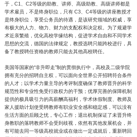
于，C1、C2等级的助教、讲师、高级助教、高级讲师都是
学术雇员，不是终身职位，只有 C3、C4等级的讲座教授才
是终身职位，享受公务员的待遇，是该研究领域的权威，享
有极大的人力、物力、财力的支配权和决定权。为了规避学
术近亲繁殖，优化高校学缘结构，促进学术自由和不同学术
思想的交流，德国的法律规定，教授选聘只能跨校进行，具
备了教授聘任资格的教师只能去其他高校聘任。
美国等国家的“非升即走”制的贯彻执行中，高校及二级学院
拥有充分的招聘自主权，可以面向全世界公开招聘符合条件
的人才；以学术力量主导的考评制度确保了教师晋升的科学
规范性和专业性免受行政权力的干预；优厚完善的保障机制
提供的极具吸引力的高薪酬高福利，学术休假制度、教师及
家人援助计划使受聘教师有职业安全感和稳定感，可以没有
生活方面的后顾之忧，专心工作；退出机制保证了未晋升终
身教职的落聘教师不会受到歧视，依然有其他发展机会，并
有可能去同一等级高校就业或在做出一定成就后，重新聘回