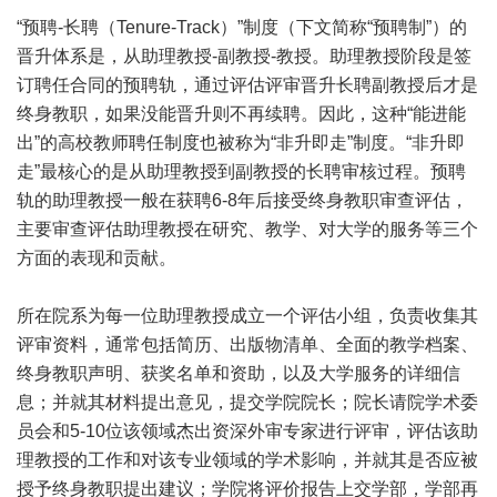
“预聘-长聘（Tenure-Track）”制度（下文简称“预聘制”）的
晋升体系是，从助理教授-副教授-教授。助理教授阶段是签
订聘任合同的预聘轨，通过评估评审晋升长聘副教授后才是
终身教职，如果没能晋升则不再续聘。因此，这种“能进能
出”的高校教师聘任制度也被称为“非升即走”制度。“非升即
走”最核心的是从助理教授到副教授的长聘审核过程。预聘
轨的助理教授一般在获聘6-8年后接受终身教职审查评估，
主要审查评估助理教授在研究、教学、对大学的服务等三个
方面的表现和贡献。
所在院系为每一位助理教授成立一个评估小组，负责收集其
评审资料，通常包括简历、出版物清单、全面的教学档案、
终身教职声明、获奖名单和资助，以及大学服务的详细信
息；并就其材料提出意见，提交学院院长；院长请院学术委
员会和5-10位该领域杰出资深外审专家进行评审，评估该助
理教授的工作和对该专业领域的学术影响，并就其是否应被
授予终身教职提出建议；学院将评价报告上交学部，学部再