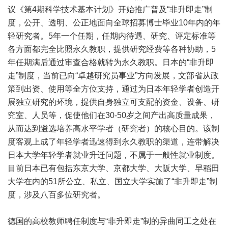
议《第4期科学技术基本计划》开始推广普及“非升即走”制
度，公开、透明、公正地面向全球招募博士毕业10年内的年
轻研究者。5年一个任期，任期内待遇、研究、评定标准等
各方面都完全比照永久教职，提供研究经费等各种协助，5
年任期满后通过审查合格就转为永久教职。日本的“非升即
走”制度，当前已向“卓越研究员事业”方向发展，文部省从政
策到出资、使用等全方位支持，通过为日本年轻学者创造开
展独立研究的环境，提供自身独立可支配的资金、设备、研
究室、人员等，促使他们在30-50岁之间产出高质量成果，
从而达到遴选培养高水平学者（研究者）的核心目的。该制
度客观上成了年轻学者迅速得到永久教职的渠道，连带解决
日本大学年轻学者就业升迁问题，不属于一般性就业制度。
目前日本已有包括东京大学、京都大学、大阪大学、早稻田
大学在内的51所公立、私立、国立大学实施了“非升即走”制
度，涉及八百多位研究者。
德国的高校教师聘任制度与“非升即走”制的异曲同工之处在