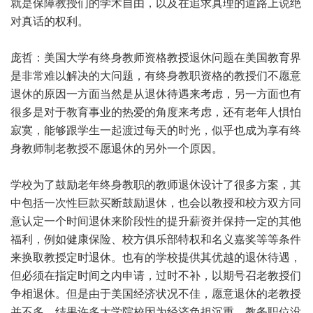
就是保障教授们的学术自由，以及在追求真理的道路上说绝
对真话的权利。
庞哲：美国大学有终身教师资格教授退休问题在美国教育界
是非常难以解决的大问题，有终身教职资格的教授们不愿意
退休的原因一方面当然是从退休待遇来考虑，另一方面也有
很多是对于教育事业的热爱的角度来考虑，还有老年人惧怕
寂寞，能够跟学生一起渡过每天的时光，似乎也成为享有终
身教师制老教授不愿退休的另外一个原因。
学校为了鼓励老年终身教职的教师退休设计了很多方案，其
中包括一次性巨款买断鼓励退休，也会以教授和校方双方同
意认定一个时间退休来阶段性的提升薪资并保持一定的其他
福利，例如健康保险、校方俱乐部特权和名义嘉奖等等条件
来换取教授定时退休。也有的学校提供其优越的退休待遇，
但必须在指定时间之内申请，过时不补，以期号召老教授们
争相退休。但是由于美国经济状况不佳，愿意退休的老教授
并不多。结果许多大学院校因为经济负担沉重，教务职位没