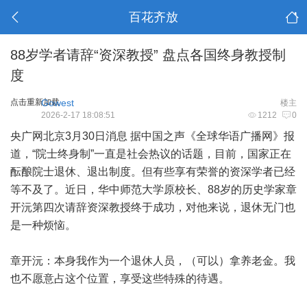
百花齐放
88岁学者请辞“资深教授” 盘点各国终身教授制
度
点击重新加载
Gowest
楼主
2026-2-17 18:08:51
1212
0
央广网北京3月30日消息 据中国之声《全球华语广播网》报
道，“院士终身制”一直是社会热议的话题，目前，国家正在
酝酿院士退休、退出制度。但有些享有荣誉的资深学者已经
等不及了。近日，华中师范大学原校长、88岁的历史学家章
开沅第四次请辞资深教授终于成功，对他来说，退休无门也
是一种烦恼。
章开沅：本身我作为一个退休人员，（可以）拿养老金。我
也不愿意占这个位置，享受这些特殊的待遇。