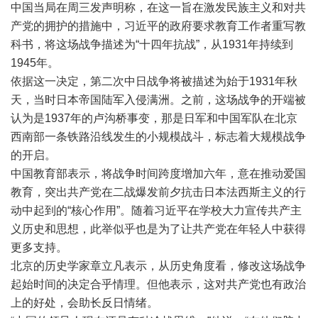
中国当局在周三发声明称，在这一旨在激发民族主义和对共
产党的拥护的措施中，习近平的政府要求教育工作者重写教
科书，将这场战争描述为“十四年抗战”，从1931年持续到
1945年。
依据这一决定，第二次中日战争将被描述为始于1931年秋
天，当时日本帝国陆军入侵满洲。之前，这场战争的开端被
认为是1937年的卢沟桥事变，那是日军和中国军队在北京
西南部一条铁路沿线发生的小规模战斗，标志着大规模战争
的开启。
中国教育部表示，将战争时间跨度增加六年，意在推动爱国
教育，突出共产党在二战爆发前夕抗击日本法西斯主义的行
动中起到的“核心作用”。随着习近平在学校大力宣传共产主
义历史和思想，此举似乎也是为了让共产党在年轻人中获得
更多支持。
北京的历史学家章立凡表示，从历史角度看，修改这场战争
起始时间的决定合乎情理。但他表示，这对共产党也有政治
上的好处，会助长反日情绪。