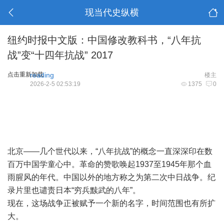
现当代史纵横
纽约时报中文版：中国修改教科书，“八年抗
战”变“十四年抗战” 2017
点击重新加载
reading
楼主
2026-2-5 02:53:19
1375
0
北京——几个世代以来，“八年抗战”的概念一直深深印在数
百万中国学童心中。革命的赞歌唤起1937至1945年那个血
雨腥风的年代。中国以外的地方称之为第二次中日战争。纪
录片里也谴责日本“穷兵黩武的八年”。
现在，这场战争正被赋予一个新的名字，时间范围也有所扩
大。