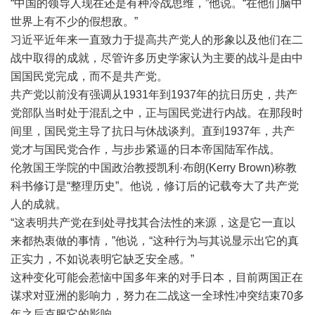
“中国的领导人现在还是有种冷战思维，”他说。“在他们脑中
世界上有不少的假想敌。”
习近平近年来一直致力于提高共产党人的形象以及他们在二
战中取得的成就，尽管许多历史学家认为主要的战斗是由中
国国民党完成，而不是共产党。
共产党以前没有强调从1931年到1937年的抗日历史，共产
党部队当时处于混乱之中，正与国民党进行内战。在那段时
间里，国民党主导了抗日与休战谈判。直到1937年，共产
党才与国民党合作，与步步紧逼的日本帝国陆军作战。
伦敦国王学院的中国政治教授凯利·布朗(Kerry Brown)称教
科书修订是“整理历史”。他说，修订后的记载夸大了共产党
人的成就。
“这表明共产党在到处寻找其合法性的来源，这是它一直以
来都热衷做的事情，”他说，“这种行为与其说显示出它的真
正实力，不如说表明它缺乏安全感。”
这种变化可能会惹恼中国多年来的对手日本，目前两国正在
谋求对亚洲的影响力，努力在二战这一全球性冲突结束70多
年之后克服它的影响。