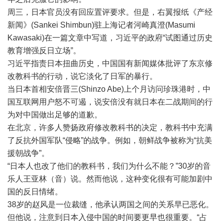
周三，日本官员没有回应置评要求。但是，右翼报纸《产经
新闻》(Sankei Shimbun)驻上海记者河崎真澄(Masumi
Kawasaki)在一篇文章中写道，习近平的政府“试图通过历史
教育增强反日立场”。
习近平指责日本扭曲历史，中国国有新闻媒体批评了东京修
改教科书的行动，说它淡化了日军的暴行。
当日本首相安倍晋三(Shinzo Abe)上个月访问珍珠港时，中
国互联网用户怒不可遏，说安倍没有就日本在二战期间的行
为对中国做出足够的道歉。
在北京，许多人赞扬政府修改教科书的决定，教科书中充满
了反抗外国军队“侵略”的战争。例如，朝鲜战争被称为“抗美
援朝战争”。
“日本人也改了他们的教科书，我们为什么不能？”30岁的音
乐人王亚林（音）说。然而他说，这种变化很有可能加剧中
国的反日情绪。
38岁的赵风是一位裁缝，他承认两国之间的关系早已恶化。
但他说，注意到日本入侵中国的时间要更早也很重要。“占