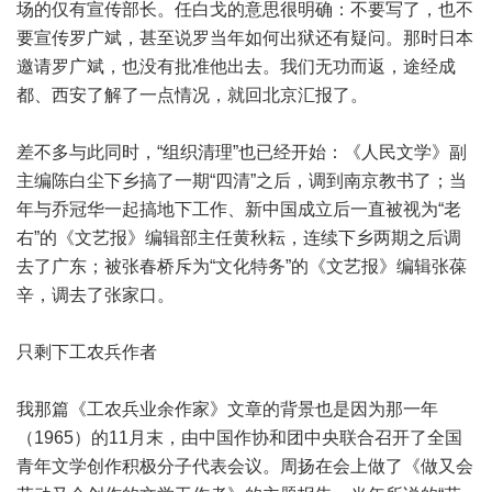
场的仅有宣传部长。任白戈的意思很明确：不要写了，也不
要宣传罗广斌，甚至说罗当年如何出狱还有疑问。那时日本
邀请罗广斌，也没有批准他出去。我们无功而返，途经成
都、西安了解了一点情况，就回北京汇报了。
差不多与此同时，“组织清理”也已经开始：《人民文学》副
主编陈白尘下乡搞了一期“四清”之后，调到南京教书了；当
年与乔冠华一起搞地下工作、新中国成立后一直被视为“老
右”的《文艺报》编辑部主任黄秋耘，连续下乡两期之后调
去了广东；被张春桥斥为“文化特务”的《文艺报》编辑张葆
辛，调去了张家口。
只剩下工农兵作者
我那篇《工农兵业余作家》文章的背景也是因为那一年
（1965）的11月末，由中国作协和团中央联合召开了全国
青年文学创作积极分子代表会议。周扬在会上做了《做又会