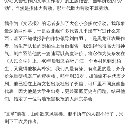
劳动又会创作的文学工作者》的主题报告。当年所说的“劳
动”，当然是指体力劳动。那年代脑力劳动不算劳动。
我作为《文艺报》的记者参加了大会小会多次活动。我印象
最深的两件事，一是西北组许多代表几乎没有写过什么东
西，甚至不知做报告的作协领导刘白羽；二是黑龙江农民作
者、当生产队长的刘柏生上台做报告，我觉得他很高大很神
气。刘白羽给他的一篇速写以高度评价，将它作为头条发在
《人民文学》上。40年后我又在牡丹江一个乡村见到刘柏
生，又觉得他极其朴实。我们真是有缘。有意思的是，齐齐
哈尔重型机器厂的程树榛，那年刚30岁，却偏偏不在代表之
列。他已经在上海文艺出版社出了长篇，可厂里不同意他当
代表，因为他是大学生出身，更兼家庭历史有问题。结果他
们厂指定了一位写墙报黑板报的人到京参会。
“文革”前夜，山雨欲来风满楼。似乎所有的人都不行了，只
剩下工农兵作者。