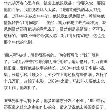
对此胡万春心里有数。饭桌上他跟我讲：“你要入党，要跟
他们斗争。我们党内坏人太多。”我知道他指的坏人都是
谁。1974年末或次年年初，他托我如见到浩然，希望将他
情况转告“江青同志”——显然，胡万春犯了政治幼稚病。我
见到浩然还真把胡的意思说了，浩然倒是很清醒：“不可以
这样的。”胡对张春桥极其反感，对江青则有幻想，这也是
那个年代的悲剧。
“四人帮”被抓，胡是很高兴的。他给我写信：“我们胜利
了。”冯牧后来曾跟我说胡万春“摇摆”，这话也对。胡万春重
操旧业，发挥他讲故事的特长，1980年代出版了多部小说
集，长篇小说《蛙女》，至少在上海还很有些影响，发行了
十几万册，改拍了电影。1989年之后，玛拉沁夫要他去北
京工作，他婉拒了。
陈继光似乎写得不多，他参加浦东开发区创业，1990年代
还应邀来过北京参加作协的会。后来听说他去美国定居了，