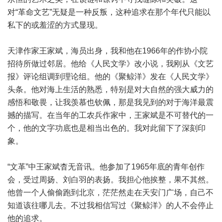
对“革命文艺”无疑是一种反叛，这种追求在那个年代只能以
私下的或羞涩的方式显现。
天津作家王家斌，海员出身，我和他在1966年的作协小院
招待所做过邻居。他给《人民文学》改小说，我刚从《文艺
报》评论组调到理论组。他的《聚鲸洋》发在《人民文学》
头条。他对海上生活的熟悉，特别是对大自然的强大威力的
感悟和敬畏，让我羡慕也钦佩，那是我见到的对于海洋最震
撼的描写。在当年的工农兵作家中，王家斌是不可替代的一
个，他的文字功底也是相当出色的。我对此留下了深刻印
象。
“文革”中王家斌杳无音讯。他参加了1965年底的青年创作
会，受过周扬、刘白羽的表扬。我担心他挨整，果不其然。
他曾一个人偷偷跑到北京，茫茫然走在天安门广场，自己不
知道该往哪儿去。不过我相信写过《聚鲸洋》的人不会停止
他的追求。