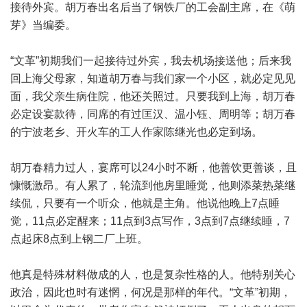
接待外宾。胡万春出名后当了钢铁厂的工会副主席，在《萌
芽》当编委。
“文革”初期我们一起接待过外宾，我去机场接送他；后来我
回上海父母家，知道胡万春与我们家一个小区，就必定见见
面，我父亲生病住院，他还关照过。只要我到上海，胡万春
必定设宴款待，同席的有过匡汉、温小钰、周明等；胡万春
的宁波老乡、开火车的工人作家陈继光也必定到场。
胡万春精力过人，宴席可以24小时不断，他善饮更善谈，且
慷慨激昂。有人累了，轮流到他房里睡觉，他则添菜热菜继
续侃，只要有一个听众，他就是主角。他说他晚上7点睡
觉，11点必定醒来；11点到3点写作，3点到7点继续睡，7
点起床8点到上钢二厂上班。
他真是特殊材料做成的人，也是复杂性格的人。他特别关心
政治，因此也时有迷惘，何况是那样的年代。“文革”初期，