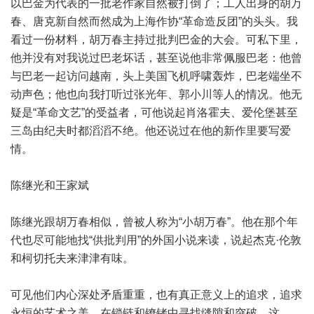
以巴金为代表的一批老作家自然被打倒了；工人出身的胡万
春、唐克新自然而然成为上海作协“革命造反团”的头头。我
看过一份材料，胡万春主持过批判巴金的大会。可私下里，
他并没有对我说过巴老坏话，甚至说他非常佩服巴老：他曾
与巴老一起访问越南，头上美国飞机呼啸轰炸，巴老端坐不
动声色；他也向我打听过张光年、郭小川等人的情况。他无
疑是“革命文艺”的受益者，可他说起肖洛霍夫、爱伦堡甚至
三岛由纪夫时都滔滔不绝。他还说过在他的新作里要写爱
情。
陈继光和王家斌
陈继光跟胡万春相似，曾被人称为“小胡万春”。他在那个年
代也尽可能地找“供批判用”的外国小说来读，说起杰克·伦敦
和柯切托夫来津津有味。
可见他们内心深处矛盾重重，也有真正意义上的追求，追求
永恒的艺术之美，在锁链和镣铐中寻找缝隙和突破。这