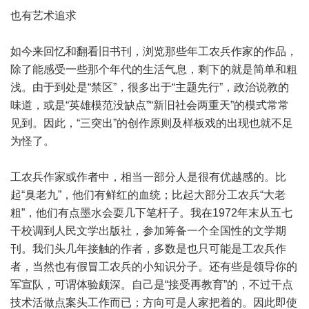
也有艺术追求
如今来回忆和翻看旧书刊，浏览那些年工农兵作家的作品，
除了能感受一些那个年代的生活气息，剩下的就是简单和粗
浅。由于到处是“禁区”，很多出于“主题先行”，政治说教的
味道，或是“英雄模范没缺点”“新旧社会两重天”的模式常常
见到。因此，“三突出”的创作原则及样板戏的出现也就不足
为怪了。
工农兵作家或作者中，相当一部分人是很有优越感的。比
起“臭老九”，他们有鲜红的血统；比起大部分工农兵“大老
粗”，他们有点墨水会耍几下笔杆子。我在1972年末从五七
干校调到人民文学出版社，参加筹备一个全国性的文学期
刊。我们头几年接触的作者，多数是也只可能是工农兵作
者，当然也有假冒工农兵的小知识分子。还有些是领导你的
军宣队，可谓体验颇深。自己是“接受再教育”的，不过干点
技术活做点案头工作而已；方向可是人家把着的。因此即使