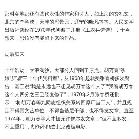
那时各地都还有些代表性的作家和诗人，如上海的费礼文，
北京的李学鳌，天津的冯景元，辽宁的晓凡等等。人民文学
出版社曾经在1970年代初编了几册《工农兵诗选》，于今
想来，恐怕没有能留下来的作品。
劫后归来
十年浩劫，大浪淘沙。大部分人回到了原点。胡万春“涉
嫌”所谓“三十年代资料室”，从1968年起就受张春桥多次警
告，甚至说“我是永远也不想见胡万春这个人了”“我看胡万春
这个人四分之三已经变修了”；1970年2月张春桥还批
示：“将胡万春等九同志组织关系转回原厂当工人”，并且规
定不得回文艺单位，不得当基层干部，也不得发文章。直至
1974年，胡万春等人才被允许偶尔发文章，“但不宜多发，
不宜重用”，胡仍不能去北京改编电影。