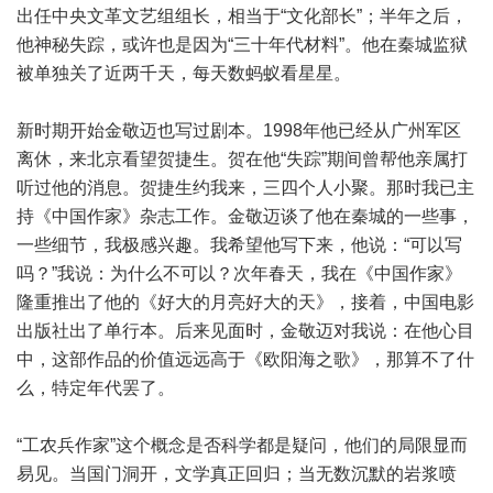
出任中央文革文艺组组长，相当于“文化部长”；半年之后，
他神秘失踪，或许也是因为“三十年代材料”。他在秦城监狱
被单独关了近两千天，每天数蚂蚁看星星。
新时期开始金敬迈也写过剧本。1998年他已经从广州军区
离休，来北京看望贺捷生。贺在他“失踪”期间曾帮他亲属打
听过他的消息。贺捷生约我来，三四个人小聚。那时我已主
持《中国作家》杂志工作。金敬迈谈了他在秦城的一些事，
一些细节，我极感兴趣。我希望他写下来，他说：“可以写
吗？”我说：为什么不可以？次年春天，我在《中国作家》
隆重推出了他的《好大的月亮好大的天》，接着，中国电影
出版社出了单行本。后来见面时，金敬迈对我说：在他心目
中，这部作品的价值远远高于《欧阳海之歌》，那算不了什
么，特定年代罢了。
“工农兵作家”这个概念是否科学都是疑问，他们的局限显而
易见。当国门洞开，文学真正回归；当无数沉默的岩浆喷