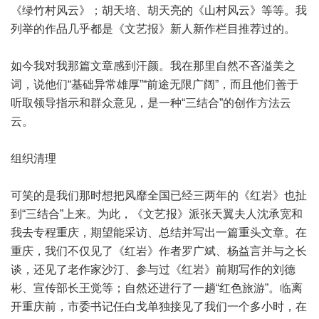
《绿竹村风云》；胡天培、胡天亮的《山村风云》等等。我
列举的作品几乎都是《文艺报》新人新作栏目推荐过的。
如今我对我那篇文章感到汗颜。我在那里自然不吝溢美之
词，说他们“基础异常雄厚”“前途无限广阔”，而且他们善于
听取领导指示和群众意见，是一种“三结合”的创作方法云
云。
组织清理
可笑的是我们那时想把风靡全国已经三两年的《红岩》也扯
到“三结合”上来。为此，《文艺报》派张天翼夫人沈承宽和
我去专程重庆，期望能采访、总结并写出一篇重头文章。在
重庆，我们不仅见了《红岩》作者罗广斌、杨益言并与之长
谈，还见了老作家沙汀、参与过《红岩》前期写作的刘德
彬、宣传部长王觉等；自然还进行了一趟“红色旅游”。临离
开重庆前，市委书记任白戈单独接见了我们一个多小时，在