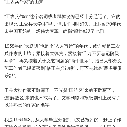
“工农兵作家”的由来
“工农兵作家”这个名词或者群体恍惚已经十分遥远了。它的
出现比“工农兵大学生”早，但几乎同时消失。上世纪70年代
末中国开始的一场伟大变革，静悄悄地淹没了他们。
1958年的“大跃进”也是个“人人写诗”的年代，或许就是工农
兵作家的土壤；紧接着大饥荒，紧接着“千万不要忘记阶级
斗争”，再紧接着关于文艺问题的“两个批示”，指出大部分文
艺工作者已经堕落到“修正主义边缘”，再下去就是“裴多菲俱
乐部”。
于是大批作家不敢写了，不光是“国统区”来的不敢写了，
连“解放区”来的也不敢写了。文学刊物和报纸副刊上没有了
以往熟悉的作家的名字。
我是1964年8月从大学毕业分配到《文艺报》的，赶上了作