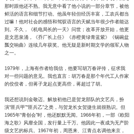
那时跟他还不熟。我无意中看了他小说的一部分章节，被他
鲜活的语言和细节打动。他虽年轻但经历丰富，工农兵都当
过嘛！他对社会的感悟和驾驭语言的天赋当年很少作者能达
到。不久，《机电局长的一天》问世；改革开放开始，他更
是文思泉涌，《乔厂长上任》《赤橙黄绿青蓝紫》《锅碗盆
瓢交响曲》连续几年获奖。他无疑是新时期文学的领军人物
之一。
1979年，上海有作者给我信，他要写胡万春评传，征求我
对一些问题的意见。我也直言：胡万春是那个年代工人作家
的佼佼者，但蒋子龙起点更高些，蒋超过了胡。
我还想说到金敬迈。解放初他已是贺龙部队的文艺兵，扮
演“匪兵甲”“匪兵乙”之类，与贺龙长女贺捷生就很熟识。但
1965年“青创会”时，他还默默无闻。1966年初，一部《欧阳
海之歌》风靡全国，发行量上千万。他因此一夜成为无产阶
级文艺的标兵。1967年初，周恩来、江青点名调他来京，