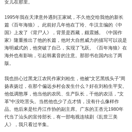
女儿在那里。
1995年我在天津意外遇到王家斌，不久他交给我他的新长
篇《百年海狼》。此前好几年他在丁玲、牛汉主编的《中
国》上发了《背尸人》，背景是西藏，颇震撼。《中国作
家》隆重推出了他的长篇，他对大自然威力的描写可以说是
海明威式的，他突破了自己，实现了飞跃。《百年海狼》在
海外也有影响，引起韩素音的注意。那部书在国内出了两
版。
我也担心过黑龙江农民作家刘柏生，他被“文艺黑线头子”周
扬表扬过，在那个偏远乡村会发生什么？好在刘柏生平安。
他低调憨厚，他当他的农民、生产队长，干他的农活，“文
革”中没吃苦头。当然他也少了点才情，没有什么像样作
品。他后来是牡丹江作协的副主席。广东的王杏元1980年
代当了汕头的宣传部长，有一部电视连续剧《乱世三美
人》，我只看过半集。