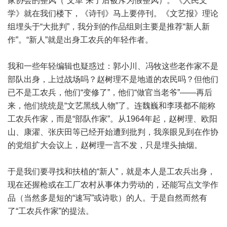
家协会的整风（“文革”来了后被斥为假整风）。《人民文
学》就在我们楼下，《诗刊》马上要停刊。《文艺报》理论
组埋头于“大批判”，我分到的作品组则主要是推荐“新人新
作”。“新人”就是出身工农兵的年轻作者。
我和一些年轻编辑也疑惑过：郭小川、冯牧这些老作家不是
部队出身，上过战场吗？赵树理不是地道的农民吗？但他们
已不是工农兵，他们“变修了”，他们“做官当老爷”——再后
来，他们统统是“文艺黑线人物”了。连魏巍和李瑛都不能称
工农兵作家，而是“部队作家”。从1964年起，赵树理、欧阳
山、康濯、张庆田等已经开始遭到批判，我亲眼见到在作协
的党组扩大会议上，赵树理一言不发，只是埋头抽烟。
于是我们要寻找和扶植的“新人”，就是本人是工农兵出身，
现在还握枪或在工厂农村从事体力劳动的，还能写点文学作
品（当然多是短的“速写”或诗歌）的人。于是自然而然有
了“工农兵作家”的提法。