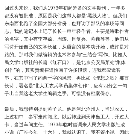
回过头来说，我们从1973年初起筹备的文学期刊，一年多
都没有被批准，原因是我们这帮人都是“黑线人物”。但我们
东南西北跑了全国大部分省份，也拜访了部队的李瑛等同
志。我的笔记本上记了长长一串年轻作者、主要是诗歌作者
的名字，其中有李存葆、周涛、肖复兴、蒋巍等等，他们从
写诗开始自己的文学长征，从语言的基本功开始，或许是对
路的。那时我们做编辑的也常常参与“三结合”写作。比如人
民文学出版社的长篇《红石口》，是北京公安局某处“集体
创作”的，其实责编崔道怡写了许多段落，连我都应邀客
串，在其中写了约两千字的风景。再比如《理想之歌》那首
长诗，署名是“北大工农兵学员集体创作”，应有四分之一句
子出自我这老大学生编辑之手。可惜没有档案保存。
最后，我想特别提到蒋子龙。他是河北沧州人，当过农民，
上过初中，参军走南闯北。以后转业到天津当工人，开过大
卡，当过车间主任。1973年临时借调来人民文学出版社改
小说《厂长今年二十六》，我就认识了。我不管小说，因此