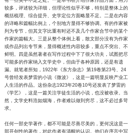
有一些美中不足之处。一是本书在介绍作家作品方面，用力
较多，评述较为详细，但理论性似乎不够，特别是整体上的
概括梳理、综合提升、史学定位方面略显不足。二是在内容
的详略和篇幅比例上，个别地方显得不够协调。有的作家被
列为专节，但其文字比重有时还不及几个作家合节中的某个
作家的篇幅大。三是从整个体例上看，散文部分没有为作家
或作品列出专节来，显得概述性内容较多，重点不突出、不
鲜明。四是虽然著者在写作过程中下了很大功夫，试图把尽
可能多的作家纳入文学史中，但由于各种原因，还是有遗
漏。就笔者所知，1922年《东方杂志》第19卷第23号、24
号曾经发表梦雷的小说《微波》，这是一篇明显反映产业工
人生活的作品。这份杂志1923年20卷10号还发表了梦雷的
《学艺》，这是一篇关注学徒生活的小说，也没被收录。当
然，文学史料浩如烟海，作者难以做到穷尽，这不必过多苛
求。
任何一部史学著作，都不可能是尽善尽美的，更何况这是一
部开创性的著作，对此作者有清醒的认识。他们在序言中写