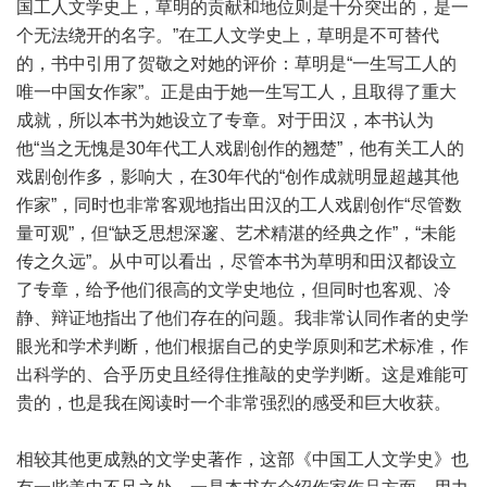
国工人文学史上，草明的贡献和地位则是十分突出的，是一
个无法绕开的名字。”在工人文学史上，草明是不可替代
的，书中引用了贺敬之对她的评价：草明是“一生写工人的
唯一中国女作家”。正是由于她一生写工人，且取得了重大
成就，所以本书为她设立了专章。对于田汉，本书认为
他“当之无愧是30年代工人戏剧创作的翘楚”，他有关工人的
戏剧创作多，影响大，在30年代的“创作成就明显超越其他
作家”，同时也非常客观地指出田汉的工人戏剧创作“尽管数
量可观”，但“缺乏思想深邃、艺术精湛的经典之作”，“未能
传之久远”。从中可以看出，尽管本书为草明和田汉都设立
了专章，给予他们很高的文学史地位，但同时也客观、冷
静、辩证地指出了他们存在的问题。我非常认同作者的史学
眼光和学术判断，他们根据自己的史学原则和艺术标准，作
出科学的、合乎历史且经得住推敲的史学判断。这是难能可
贵的，也是我在阅读时一个非常强烈的感受和巨大收获。
相较其他更成熟的文学史著作，这部《中国工人文学史》也