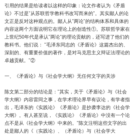
引用的结果是给读者以这样的印象：论文作者认为《矛盾
论》不过是"从苏联哲学教科书改写而来的"。其实鄙人的论
文正是反对这种观点的。鄙人从"两论"的结构体系和具体的
内容这两个方面说明它在理论上的创造性①。苏联哲学家在
上世纪50年代是承认"两论"的理论贡献的，还写进了他们的
教科书。他们说： "毛泽东同志的《矛盾论》这篇杰出的、
深刻的、有重要价值的著作，是对马克思主义辩证法理论的
卓越贡献。"②
一、《矛盾论》与《社会学大纲》无任何文字的关涉
陈文第二部分的结论是："其实，关于《矛盾论》与《社会
学大纲》内容雷同之事，在学术理论界早有议论，有学者指
出，毛泽东的《实践论》《矛盾论》是抄袭李达的《社会学
大纲》。有人甚至说，《实践论》《矛盾论》中没有一个论
点不是从《社会学大纲》中来的。"陈文注明这些文字的出
处是鄙人的《（实践论）、（矛盾论）与（社会学大