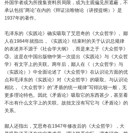
外国学者或为所搜集资料所局限，或为主观偏见所遮蔽，不
承认包括"两论"在内的《辩证法唯物论（讲授提纲）》是
1937年的著作。
毛泽东的《实践论》确实吸取了艾思奇的《大众哲学》。鄙
人在1984年就指出，《实践论》结束时的关于认识总规律
的表述并不源于《社会学大纲》，而是来之于《大众哲学》
③。这是在中国出版物中第一次提出《实践论》与《大众哲
学》有文字上的关联。两年后，鄙人在《（大众哲学）与
（实践论）》中全面论述了《大众哲学》在认识论方面的优
点和毛泽东的《实践论》对《大众哲学》的吸取。与认识论
相比，《大众哲学》的"矛盾的统一规律"写得比较一般，无
更多理论特色。因此《矛盾论》吸取它的东西甚少，甚至看
不出有什么文字上的关联。故拙文没有写它与《矛盾论》的
关系。
鄙人还指出，艾思奇在1947年修改后的《大众哲学》，大