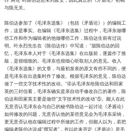
作"两论"时陈伯达还未到延安，因此真正的《矛盾论》初稿
与陈无关。
陈伯达参加了《毛泽东选集》（包括《矛盾论》）的编辑工
作，这是事实。在编辑《毛泽东选集》过程中，毛泽东做哪
些工作和作为编辑者的他做哪些工作，陈伯达生前有过说
明。叶永烈先生在《陈伯达传》中写道： "据陈伯达的回
忆，毛泽东本人对于《毛泽东选集》在出版前，逐篇作了推
敲，是很细致的。毛泽东也很细心听取别人的意见。收入
《毛泽东选集》的文章，与最初发表的原文有些不同的，便
是毛泽东在出选集时作了修改。根据毛泽东的意见，陈伯达
做了一些文字技术性的改动。"④从毛泽东给陈伯达和田家
英的三封信看，毛泽东确实是亲自动手修改自己的著作，陈
伯达和田家英主要是做些"文字技术性的改动"⑤。鄙人在此
无意否认毛泽东会与自己的秘书陈伯达一起讨论《矛盾论》
如何修改的问题，无意否认他的某些意见会为毛泽东采纳，
更无意否认他在编辑过程中所做的工作，但鄙人以为，若把
编辑者陈伯达说成"撰写者"，并以此来否定《矛盾论》是毛