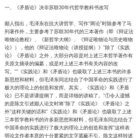
一、《矛盾论》决非苏联30年代哲学教科书改写
鄙人指出，毛泽东在抗大讲哲学、写作"两论"时除参考了马
列著作外，主要参考了苏联30年代的三本著作（即《辩证法
唯物论教程》、《新哲学大纲》、《辩证唯物论与历史唯物
论》），他的《辩证法唯物论（讲授提纲）》"除了《实践
论》《矛盾论》之外，大部分内容是对上述三本哲学著作有
关原文摘录的编纂，或是对上述三本书有关内容的改
写。""《实践论》和《矛盾论》也吸取了上述三本书的许多
新思想和材料，但毛泽东同志结合了中国革命的实践进行了
极大的理论上的创造和发挥。其实， 《实践论》和《矛盾
论》已不是讲课提纲了，而是详细的讲稿了。"①令人遗憾
的是陈文引述鄙人论文时将"除了《实践论》《矛盾论》之
外"这样关键的话和"《实践论》和《矛盾论》也吸取了上述
三本哲学教科书的许多新思想和材料，但毛泽东同志结合了
中国革命的实践进行了极大的理论上的创造和发挥"这样表
明论文作者本意的十分要紧的文字遮蔽不引。陈文这样转述