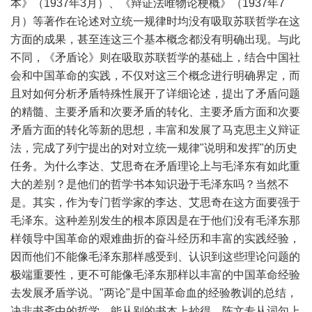
本》（1937年3月）、《辩证法唯物论梗概》（1937年7
月）等著作在论述对立统一规律时均没有吸取苏联哲学在这
方面的成果，甚至连这三个基本概念都没有明确出现。与此
不同，《矛盾论》则在吸取苏联哲学的基础上，结合中国社
会和中国革命的实践，不仅对这三个概念进行明确界定，而
且对如何分析矛盾特殊性展开了详细论述，提出了矛盾问题
的精髓、主要矛盾和次要矛盾的转化、主要矛盾方面和次要
矛盾方面的转化等新的思想，丰富和发展了马克思主义辩证
法，完成了列宁提出的对对立统一规律"说明和发挥"的历史
任务。为什么李达、艾思奇在矛盾理论上与毛泽东有如此重
大的差别？是他们的哲学书本知识逊于毛泽东吗？当然不
是。其实，作为专门哲学家的李达、艾思奇在这方面要强于
毛泽东。这种差别发生的根本原因是在于他们没有毛泽东那
样领导中国革命的艰难曲折的奋斗经历和丰富的实践经验，
因而他们不能像毛泽东那样感受到、认识到这些理论问题的
极端重要性，更不可能像毛泽东那样以丰富的中国革命经验
去发展矛盾学说。"两论"是中国革命血的经验教训的总结，
决非书斋中的哲学，能从别的书本上抄得。陈文专从词句上