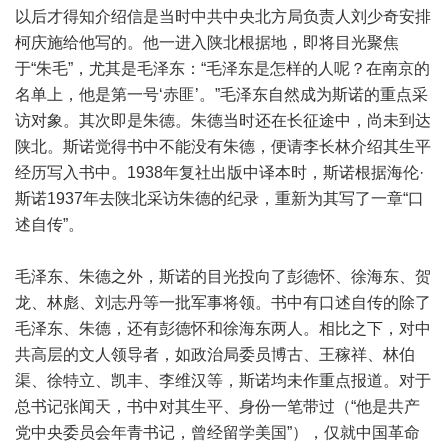
以后才得知介绍信是当时中共中央北方局负责人刘少奇安排
柯庆施给他写的。他一进入陕北根据地，即将目光聚焦
于“朱毛”，尤其是毛泽东：“毛泽东是怎样的人呢？在南京的
名单上，他是第一号‘赤匪’。”毛泽东自然成为斯诺的重点采
访对象。其次即是朱德。朱德当时还在长征途中，尚未到达
陕北。斯诺觉得书中不能没有朱德，便请李长林介绍其生平
经历写入书中。1938年复社出版中译本时，斯诺根据海伦·
斯诺1937年去陕北采访朱德的纪录，重新为其写了一章“口
述自传”。
毛泽东、朱德之外，斯诺的目光投向了彭德怀、徐海东、贺
龙、林彪、刘志丹等一批军事将领。书中有口述自传的除了
毛泽东、朱德，还有彭德怀和徐海东两人。相比之下，对中
共高层的文人领导者，如政治局委员博古、王稼祥、林伯
渠、徐特立、凯丰、李维汉等，斯诺均未作重点报道。对于
总书记张闻天，书中对其生平、身份一笔带过（“他是共产
党中央委员会年青书记，曾经留学美国”），仅就中国革命