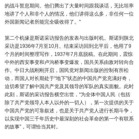
的战斗暂息期间。他们腾出了大量时间跟我谈话，无比坦率
地讲了个人和非个人的情况，他们讲得这么多，非任何一位
外国新闻记者所能完全吸收得了。”
第二个机缘是斯诺采访报告的发表与出版时机。斯诺到陕北
采访是1936年7月至10月。结束采访回到北平后，他用了9
个月的时间整理写作，1937年7月底脱稿。在此期间，震惊
中外的西安事变和卢沟桥事变爆发，国共关系由敌对转向合
作。中日大战刚刚开启，国民党对新闻出版的控制有所松
动，而国人对长期处于“地下”状态的中国共产党充满好奇，
迫切希望了解中国共产党及其领导的军队的真实面貌。此时
此刻，斯诺的采访报告横空出世，“为全体中国人民（包括
除了共产党领导人本人以外的一切人），第一次提供的关于
中国共产党的可靠叙述，也是关于共产党人进行长期斗争，
以实现中国三千年历史中最深刻的社会革命的第一个有联系
的故事”，可谓恰当其时。