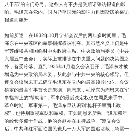
八干部”的专门称号。这些人有不少是受斯诺采访报道的影
响。毛泽东在党内、国内乃至国际的影响力也因斯诺的采访
报道而飙升。
如前所述，在1932年10月宁都会议后的两年多时间里，毛
泽东在中央苏区的军事指挥权被削夺。其虽然名义上仍是中
华苏维埃共和国临时中央政府主席、中央政治局委员（中共
六届五中全会），实际上被排除在中央重大问题的决策圈之
外，备受冷落。直到1935年1月遵义会议召开，毛泽东才被
增选为中央政治局常委，从此参与中共中央的核心领导。但
遵义会议尚未正式确立毛泽东在党内的最高领导地位。会议
确定的最高军事首长是朱德、周恩来，毛泽东为周恩来在军
事指挥上的“帮助者”，军事的最后决定权仍在周恩来手中。
革命时期，军事第一。毛泽东早认识到“枪杆子里面出政
权”，也特别重视军队和军权。正如周恩来所称：“泽东积年
的经验多偏于作战，他的兴趣亦在主持战争。”遵义会议
后，中共和红军面临国民党几十万大军的围追堵截，急需一