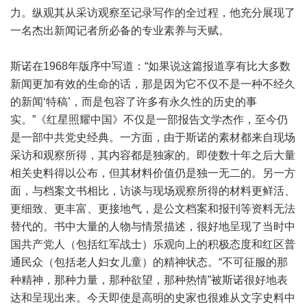
力。纵观其从采访观察至记录写作的全过程，他充分展现了
一名杰出新闻记者所必备的专业素养与天赋。
斯诺在1968年版序中写道：“如果说这篇报道享有比大多数
新闻更加有效的生命的话，那是因为它不仅不是一种不经久
的新闻‘特稿’，而是包容了许多有永久性的历史的事
实。”《红星照耀中国》不仅是一部报告文学杰作，至今仍
是一部中共党史经典。一方面，由于斯诺的素材都来自现场
采访和观察所得，其内容都是独家的。即使数十年之后大量
相关史料得以公布，但其材料价值仍是独一无二的。另一方
面，与档案文书相比，访谈与现场观察所得的材料更鲜活、
更细致、更丰富、更接地气，是公文档案和报刊等资料无法
替代的。书中大量的人物与情景描述，很好地呈现了当时中
国共产党人（包括红军战士）乐观向上的积极态度和红区普
通民众（包括老人妇女儿童）的精神状态。“不可征服的那
种精神，那种力量，那种欲望，那种热情”被斯诺很好地表
达和呈现出来。今天即使是高明的史家也很难从文字史料中