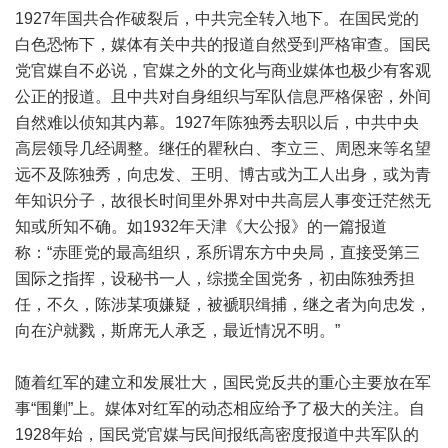
1927年国共合作破裂后，中共完全转入地下。在国民党的
白色恐怖下，媒体有关中共的报道自然受到严格审查。国民
党官媒自不必说，官媒之外的文化与商业媒体也极少有客观
公正的报道。且中共对自身组织与军队信息严格保密，外间
自然难以侦知其内幕。1927年陈独秀去职以后，中共中央
高层领导几经调整。继任的瞿秋白、李立三、周恩来等名望
远不及陈独秀，向忠发、王明、博古或为工人出身，或为青
年知识分子，故很长时间里外界对中共高层人事变迁茫然无
知或所知不确。如1932年天津《大公报》的一篇报道
称：“赤匪党的最高组织，系所谓东方中央局，直接受第三
国际之指挥，设秘书一人，综揽全国党务，初由陈独秀担
任，不久，陈涉某项嫌疑，被褫职缉捕，继之者为向忠发，
向在沪就戮，斯席无人承乏，最近情况不明。”
随着红军的建立和发展壮大，国民党反共的重心主要放在军
事“围剿”上。媒体对红军的动态相应给予了极大的关注。自
1928年始，国民党官媒与民间报纸高密度报道中共军队的