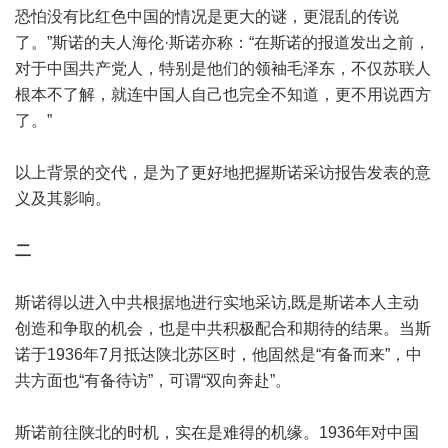
恐怕没有比红色中国的情况是更大的谜，更混乱的传说
了。”斯诺的夫人海伦·斯诺亦称：“在斯诺的报道发出之前，
对于中国共产党人，特别是他们的领袖毛泽东，不仅苏联人
根本不了解，就连中国人自己也完全不知道，更不用说西方
了。”
以上背景的交代，是为了更好地把握斯诺采访报告发表的意
义及其影响。
二
斯诺得以进入中共根据地进行实地采访,既是斯诺本人主动
创造和争取的机会，也是中共积极配合和期待的结果。当斯
诺于1936年7月抵达陕北苏区时，他固然是“有备而来”，中
共方面也“有备待访”，可谓“双向奔赴”。
斯诺前往陕北的时机，实在是难得的机缘。1936年对中国