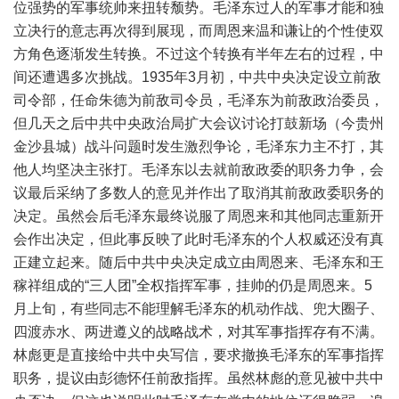
位强势的军事统帅来扭转颓势。毛泽东过人的军事才能和独
立决行的意志再次得到展现，而周恩来温和谦让的个性使双
方角色逐渐发生转换。不过这个转换有半年左右的过程，中
间还遭遇多次挑战。1935年3月初，中共中央决定设立前敌
司令部，任命朱德为前敌司令员，毛泽东为前敌政治委员，
但几天之后中共中央政治局扩大会议讨论打鼓新场（今贵州
金沙县城）战斗问题时发生激烈争论，毛泽东力主不打，其
他人均坚决主张打。毛泽东以去就前敌政委的职务力争，会
议最后采纳了多数人的意见并作出了取消其前敌政委职务的
决定。虽然会后毛泽东最终说服了周恩来和其他同志重新开
会作出决定，但此事反映了此时毛泽东的个人权威还没有真
正建立起来。随后中共中央决定成立由周恩来、毛泽东和王
稼祥组成的“三人团”全权指挥军事，挂帅的仍是周恩来。5
月上旬，有些同志不能理解毛泽东的机动作战、兜大圈子、
四渡赤水、两进遵义的战略战术，对其军事指挥存有不满。
林彪更是直接给中共中央写信，要求撤换毛泽东的军事指挥
职务，提议由彭德怀任前敌指挥。虽然林彪的意见被中共中