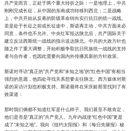
共产党而言，正处于两个重大转折之际：一是地理上，中共
刚刚完成长征，从中国的东南成功转移到西北；二是战略
上，中共开始从反蒋的阶级革命转向实行抗日的统一战线。
若是处于长征之前或长征途中，斯诺再主动，中共方面未必
同意，条件也不允许。中央红军抵达陕北后，共产国际关于
建立反法西斯统一战线的指示送达陕北。中共的大政方针也
随之作了重大调整，开始积极争取抗日民族统一战线的支持
者与合作者，也因此需要向国内外传播其新的方针政策。
斯诺对寻访“真正的”共产党和“未知之地”的“红色中国”有相当
强烈的意愿，他四处寻找关系想要去往陕北。西方媒体对斯
诺的采访计划也积极支持。斯诺最终在宋庆龄那里找到了有
效渠道：
那时我们俩都不知道红军是什么样子。我们甚至不敢肯定，
他们是否是“真正的”共产党人。九年内战使“红色中国”更是
成了“未知之地”。我向《纽约太阳报》和《每日先驱报》秘