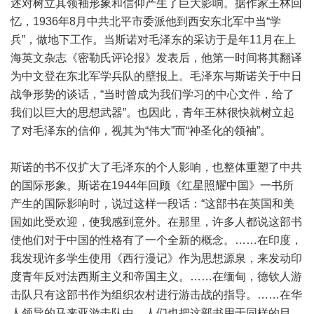
述对树立其领袖形象和信仰产生了巨大影响。据作家王林回
忆，1936年8月中共北平市委派他到西安东北军中当“学
兵”，做地下工作。当斯诺对毛泽东的采访于是年11月在上
海英文杂志《密勒氏评论报》发表后，他第一时间将其翻译
为中文登在东北军学兵队的壁报上。毛泽东与斯诺关于中日
战争形势的谈话，“当时曾成为我们学习的中心文件，给了
我们以巨大的思想武器”。也因此，青年王林很快就树立起
了对毛泽东的信仰，视其为“伟大”而“神圣化的领袖”。
斯诺的书不仅扩大了毛泽东的个人影响，也整体重塑了中共
的国际形象。斯诺在1944年回顾《红星照耀中国》一书所
产生的国际影响时，说过这样一段话：“这部书在英国和美
国如此受欢迎，使我感到意外。在那里，许多人都说这部书
使他们对于中国的性格有了一个全新的概念。……在印度，
我发现许多学生使用《西行漫记》作为思想源泉，来发动印
度青年反对法西斯主义和帝国主义。……在缅甸，德钦人游
击队只有这部书作为组织农村进行游击战的指导。……在华
人领导的马来亚游击队中，人们也把这部书用于同样的目