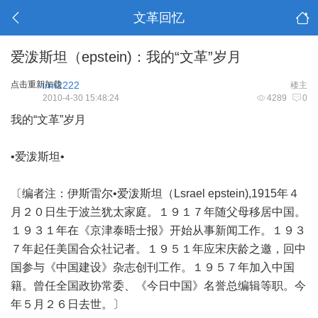
文革回忆
爱泼斯坦（epstein)：我的“文革”岁月
点击重新加载
lrm2222
楼主
2010-4-30 15:48:24
4289
0
我的“文革”岁月
•爱泼斯坦•
〔编者注：伊斯雷尔•爱泼斯坦（Lsrael epstein),1915年４
月２０日生于波兰犹太家庭。１９１７年随父母移居中国。
１９３１年在《京津泰晤士报》开始从事新闻工作。１９３
７年起任美国合众社记者。１９５１年应宋庆龄之邀，回中
国参与《中国建设》杂志创刊工作。１９５７年加入中国
籍。曾任全国政协常委、《今日中国》名誉总编辑等职。今
年５月２６日去世。〕