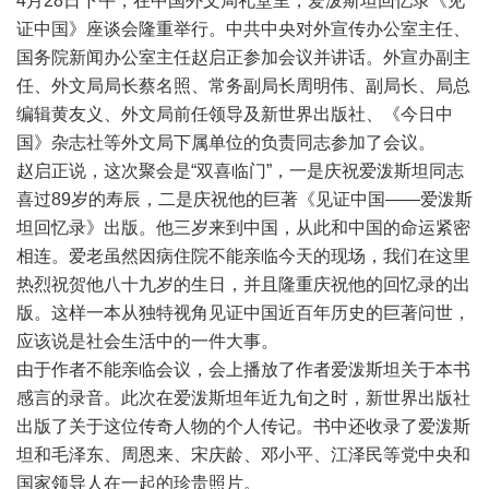
4月28日下午，在中国外文局礼堂里，爱泼斯坦回忆录《见
证中国》座谈会隆重举行。中共中央对外宣传办公室主任、
国务院新闻办公室主任赵启正参加会议并讲话。外宣办副主
任、外文局局长蔡名照、常务副局长周明伟、副局长、局总
编辑黄友义、外文局前任领导及新世界出版社、《今日中
国》杂志社等外文局下属单位的负责同志参加了会议。
赵启正说，这次聚会是“双喜临门”，一是庆祝爱泼斯坦同志
喜过89岁的寿辰，二是庆祝他的巨著《见证中国——爱泼斯
坦回忆录》出版。他三岁来到中国，从此和中国的命运紧密
相连。爱老虽然因病住院不能亲临今天的现场，我们在这里
热烈祝贺他八十九岁的生日，并且隆重庆祝他的回忆录的出
版。这样一本从独特视角见证中国近百年历史的巨著问世，
应该说是社会生活中的一件大事。
由于作者不能亲临会议，会上播放了作者爱泼斯坦关于本书
感言的录音。此次在爱泼斯坦年近九旬之时，新世界出版社
出版了关于这位传奇人物的个人传记。书中还收录了爱泼斯
坦和毛泽东、周恩来、宋庆龄、邓小平、江泽民等党中央和
国家领导人在一起的珍贵照片。