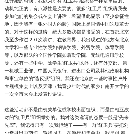
在开始的时候，我以为所有“红卫兵”组织都一样是革命的、
动机纯正的，有点派性是次要的。很多“红卫兵”组织请我去
参加他们的集会或在会上讲话，希望借此显示（至少象征性
地，因为我有一张外国人的脸）国际上是同情中国这场革命
的。对于这样的邀请，绝大多数我都是接受的，在首都北京
我至少作过２０次演讲。在教育界，我出现过的地方有北京
大学和一些专业性学院如钢铁学院、外贸学院、体育学院
等，以及部队的全国性学院如后勤学院、无线电通讯学校
等，还有一些中学。除学生“红卫兵”以外，还有外交部、第
一机械工业部、中国人民银行、进出口公司及其他政府机构
和事业单位的“造反派”组织。我还在北京的一些时事性户外
大规模集会上以及天津（我青少年时代的家乡）南开大学的
一次全市大会上发表过讲话。
这些活动都不是由机关单位或学校出面组织，而是由相互敌
对的“红卫兵”组织举办的。我对这类邀请的态度一般是“先来
先应”。我记得只有一次我拒绝了——有一群“红卫兵”要把刘
少奇揪出中南海，邀我同去。在游行和集会中，我是跟 着