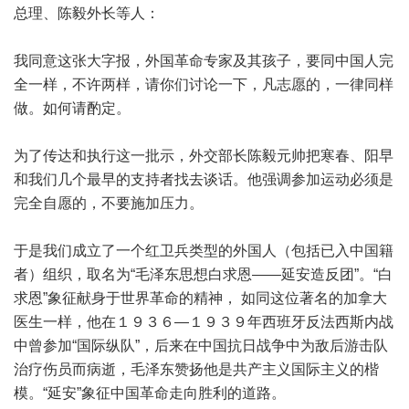
总理、陈毅外长等人：
我同意这张大字报，外国革命专家及其孩子，要同中国人完
全一样，不许两样，请你们讨论一下，凡志愿的，一律同样
做。如何请酌定。
为了传达和执行这一批示，外交部长陈毅元帅把寒春、阳早
和我们几个最早的支持者找去谈话。他强调参加运动必须是
完全自愿的，不要施加压力。
于是我们成立了一个红卫兵类型的外国人（包括已入中国籍
者）组织，取名为“毛泽东思想白求恩——延安造反团”。“白
求恩”象征献身于世界革命的精神， 如同这位著名的加拿大
医生一样，他在１９３６—１９３９年西班牙反法西斯内战
中曾参加“国际纵队”，后来在中国抗日战争中为敌后游击队
治疗伤员而病逝，毛泽东赞扬他是共产主义国际主义的楷
模。“延安”象征中国革命走向胜利的道路。