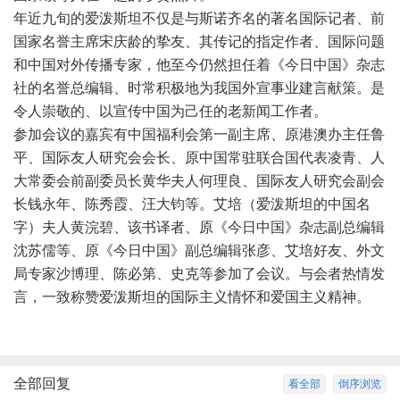
年近九旬的爱泼斯坦不仅是与斯诺齐名的著名国际记者、前
国家名誉主席宋庆龄的挚友、其传记的指定作者、国际问题
和中国对外传播专家，他至今仍然担任着《今日中国》杂志
社的名誉总编辑、时常积极地为我国外宣事业建言献策。是
令人崇敬的、以宣传中国为己任的老新闻工作者。
参加会议的嘉宾有中国福利会第一副主席、原港澳办主任鲁
平、国际友人研究会会长、原中国常驻联合国代表凌青、人
大常委会前副委员长黄华夫人何理良、国际友人研究会副会
长钱永年、陈秀霞、汪大钧等。艾培（爱泼斯坦的中国名
字）夫人黄浣碧、该书译者、原《今日中国》杂志副总编辑
沈苏儒等、原《今日中国》副总编辑张彦、艾培好友、外文
局专家沙博理、陈必第、史克等参加了会议。与会者热情发
言，一致称赞爱泼斯坦的国际主义情怀和爱国主义精神。
全部回复
看全部
倒序浏览