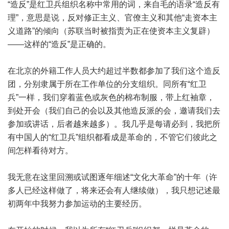
“造反”是红卫兵组织名称中常用的词，来自毛的语录“造反有
理”，意思是说，反对修正主义、官僚主义和其他“走资本主
义道路”的倾向（苏联当时被指责为正在使资本主义复辟）
——这样的“造反”是正确的。
在北京的外籍工作人员大约超过半数都参加了我们这个造反
团，分别隶属于所在工作单位的分支组织。同所有“红卫
兵”一样，我们穿着蓝色或灰色的棉布制服，带上红袖章，
到处开会（我们自己的会以及其他造反派的会，邀请我们去
参加或讲话，后者越来越多）。我几乎是每请必到，我把所
有中国人的“红卫兵”组织都看成是革命的，不管它们彼此之
间怎样看待对方。
我无意在这里回溯或试图逐年细述“文化大革命”的十年（许
多人已经这样做了，将来还会有人继续做），我只想记述最
初两年中我努力参加运动的主要经历。