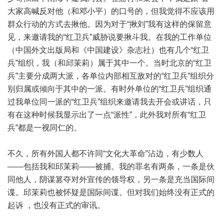
大家高喊反对他（和邓小平）的口号的，但我觉得不应该用
群众行动的方式去揪他。因为对于“揪刘”我有这样的保留意
见，来邀请我的“红卫兵”威胁说要揪斗我。在我的工作单位
（中国外文出版局和《中国建设》杂志社）也有几个“红卫
兵”组织，我（和邱茉莉）属于其中一个。当时北京的“红卫
兵”主要分成两大派，各单位内部相互敌对的“红卫兵”组织分
别归属或倾向于其中的一派。有时外单位的“红卫兵”组织通
过我单位同一派的“红卫兵”组织来邀请我去开会或讲话，只
有在这种时候我显示出了一点“派性”，此外我对所有“红卫
兵”都是一视同仁的。
不久，所有外国人都不许同“文化大革命”沾边，有少数人
——包括我和邱茉莉——被捕。我的罪名有两条，一条是伙
同他人，阴谋篡夺对外宣传的领导权，另一条是充当国际间
谍。邱茉莉也被怀疑是国际间谍。但对我们始终没有正式的
起诉 ，也没有正式的审讯。