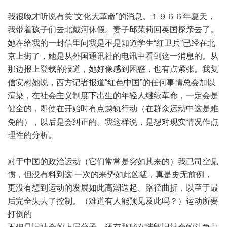
我很晚才听说有关“文化大革命”的消息。１９６６年夏天，
我带着孩子们去北戴河休假。妻子邱茉莉回英国探亲去了。
她在给我的一封信里问我是不是知道学生“红卫兵”已经在北
京上街了，她是从外国通讯社的电讯中看到这一消息的。从
那边报上登载的报道，她好像感到困惑，也有点紧张。我复
信安慰她说，西方记者报道“红色中国”的任何事情总会加以
渲染，在社会主义制度下出生的年轻人继续革命，一定会是
健全的，即使在开始时有点越轨行动（在群众运动中这是难
免的），以后是会纠正的。我这样说，是想对现实情况作点
理性的分析。
对于中国的政治运动（它们常常是突如其来的）我已司空见
惯，但没有料到这 一次的来势如此凶猛，真是史无前例，
更没有想到运动的发展如此高潮迭起、路径曲折，以至于最
后完全失去了控制。（难道有人能预见及此吗？）运动所要
打倒的