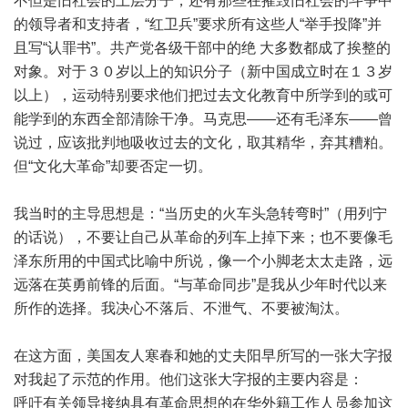
不但是旧社会的上层分子，还有那些在摧毁旧社会的斗争中
的领导者和支持者，“红卫兵”要求所有这些人“举手投降”并
且写“认罪书”。共产党各级干部中的绝 大多数都成了挨整的
对象。对于３０岁以上的知识分子（新中国成立时在１３岁
以上），运动特别要求他们把过去文化教育中所学到的或可
能学到的东西全部清除干净。马克思——还有毛泽东——曾
说过，应该批判地吸收过去的文化，取其精华，弃其糟粕。
但“文化大革命”却要否定一切。
我当时的主导思想是：“当历史的火车头急转弯时”（用列宁
的话说），不要让自己从革命的列车上掉下来；也不要像毛
泽东所用的中国式比喻中所说，像一个小脚老太太走路，远
远落在英勇前锋的后面。“与革命同步”是我从少年时代以来
所作的选择。我决心不落后、不泄气、不要被淘汰。
在这方面，美国友人寒春和她的丈夫阳早所写的一张大字报
对我起了示范的作用。他们这张大字报的主要内容是：
呼吁有关领导接纳具有革命思想的在华外籍工作人员参加这