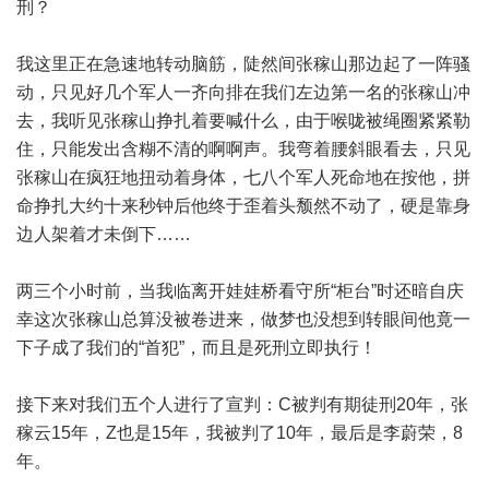
刑？
我这里正在急速地转动脑筋，陡然间张稼山那边起了一阵骚
动，只见好几个军人一齐向排在我们左边第一名的张稼山冲
去，我听见张稼山挣扎着要喊什么，由于喉咙被绳圈紧紧勒
住，只能发出含糊不清的啊啊声。我弯着腰斜眼看去，只见
张稼山在疯狂地扭动着身体，七八个军人死命地在按他，拼
命挣扎大约十来秒钟后他终于歪着头颓然不动了，硬是靠身
边人架着才未倒下……
两三个小时前，当我临离开娃娃桥看守所“柜台”时还暗自庆
幸这次张稼山总算没被卷进来，做梦也没想到转眼间他竟一
下子成了我们的“首犯”，而且是死刑立即执行！
接下来对我们五个人进行了宣判：C被判有期徒刑20年，张
稼云15年，Z也是15年，我被判了10年，最后是李蔚荣，8
年。