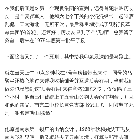
在我们后面是对另一个现反集团的宣判，记得首犯名叫厉功
友，是个复员军人，他和六七个下关的小混混经常一起喝酒
乱侃，天南海北，无所不吹，最后稀里糊涂成了“现行反革
命集团”的首犯。还算好，厉功友只判了个“无期”，总算留了
条命，后来在1978年底第一批平了反。
下面接着又判了十个死刑，其中给我印象最深的是马聚尘。
就在当天上午10点多钟我在7号牢房被带出来时，同号的马
聚尘还热心地过来帮我收拾铺盖并互道后会有期，当时我们
做梦也没想到这“后会有期”来得竟然如此之快，仅仅隔了三
个小时，他自己也被绑上了五台山公判大会的审判台，并且
和他的姨父、南京二中校长兼党支部书记王飞一同被判了死
刑，罪名是“叛国投敌”。
他原是南京第二锁厂的出纳会计，1968年秋和姨父王飞从
南京飞到昆明，后又辗转去了云南边境，打算从那里去缅