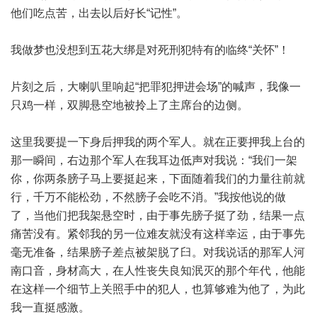
他们吃点苦，出去以后好长“记性”。
我做梦也没想到五花大绑是对死刑犯特有的临终“关怀”！
片刻之后，大喇叭里响起“把罪犯押进会场”的喊声，我像一
只鸡一样，双脚悬空地被拎上了主席台的边侧。
这里我要提一下身后押我的两个军人。就在正要押我上台的
那一瞬间，右边那个军人在我耳边低声对我说：“我们一架
你，你两条膀子马上要挺起来，下面随着我们的力量往前就
行，千万不能松劲，不然膀子会吃不消。”我按他说的做
了，当他们把我架悬空时，由于事先膀子挺了劲，结果一点
痛苦没有。紧邻我的另一位难友就没有这样幸运，由于事先
毫无准备，结果膀子差点被架脱了臼。对我说话的那军人河
南口音，身材高大，在人性丧失良知泯灭的那个年代，他能
在这样一个细节上关照手中的犯人，也算够难为他了，为此
我一直挺感激。