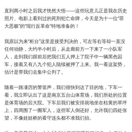
直到两小时之后我才恍然大悟——这些玩意儿正是我在历史
照片、电影上看到过的死刑犯亡命牌，今天是为十一位“罪
大恶极”的“现行反革命”特地准备的！
我原以为来“柜台”这里是接受判决的，可左等右等却一直没
任何动静，大约半小时后，从走廊前方一下来了一小队军
人，走到我们跟前后把我们五人押上了院子中一辆黑色囚
车，接着又有八九个犯人陆续被押了上来。我一看这架势，
估计是带我们去集中公判了。
随着一路凄厉的警笛声，我们很快到达了目的地，下车一
看，我立即认出了这是南京五台山体育场，我们所处的位置
是体育场的后大院。下车后我们被安排就地坐在枯黄的草坪
上，四周围了一圈军人，这些军人倒还好，允许我们四处张
望，不像娃娃桥的看守连头都不准我们抬。