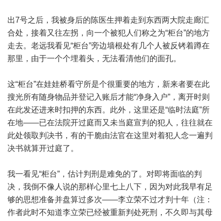
出7号之后，我被身后的陈医生押着走到东西两大院走廊汇
合处，接着又往左拐，向一个被犯人们称之为“柜台”的地方
走去。老远我看见“柜台”旁边墙根处有几个人被反铐着蹲在
那里，由于一个个埋着头，无法看清他们的面孔。
这“柜台”在娃娃桥看守所是个很重要的地方，新来者要在此
搜光所有随身物品并登记入账后才能“净身入户”，离开时则
在此发还进来时扣押的东西。此外，这里还是“临时法庭”所
在地——已在法院开过庭而又未当庭宣判的犯人，往往就在
此处领取判决书，有的干脆由法官在这里对着犯人念一遍判
决书就算开过庭了。
我一看见“柜台”，估计判刑是难免的了。对即将面临的判
决，我倒不像人说的那样心里七上八下，因为对此我早有足
够的思想准备并盘算过多次——李立荣不过才判十年（注：
作者此时不知道李立荣已经被重新判处死刑，不久即与其母