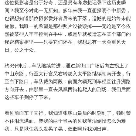
这位摄影者是出于好奇，还是另有考虑想记录下这历史瞬
间？我至今对此一无所知。多年来我一直想探明个中原委，
也很想知道那位摄影爱好者后来的下落，遗憾的是始终未能
遂愿。我唯一的希望是那些照片没被毁掉——无论是至今依
然被某些人牢牢控制在手中，或是早就被遗忘在某个部门的
秘密档案柜里——只要它们还在，我想总有一天会重见天
日，公之于众。
约3分钟后，车队继续前进，通过新街口广场后向左拐上了
中山东路，行至大行宫又右转驶入太平路继续朝南开去，行
至白下路口，车队截为两段：前面六辆死刑车径直往升洲路
方向开去，由那里一直去凤凰西街枪毙人的刑场，我们后面
这些车子则停了下来。
看见前面车子直行，我知道张稼山最后的时刻到了，顿时禁
不住泪流满面。架我的两个当兵的见我落泪倒没怎么为难
我，只是揪住我头发晃了晃，低低呵斥我别出声。