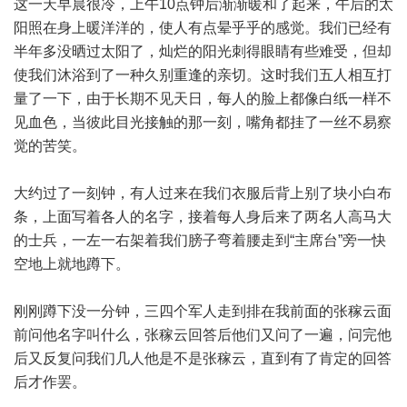
这一天早晨很冷，上午10点钟后渐渐暖和了起来，午后的太
阳照在身上暖洋洋的，使人有点晕乎乎的感觉。我们已经有
半年多没晒过太阳了，灿烂的阳光刺得眼睛有些难受，但却
使我们沐浴到了一种久别重逢的亲切。这时我们五人相互打
量了一下，由于长期不见天日，每人的脸上都像白纸一样不
见血色，当彼此目光接触的那一刻，嘴角都挂了一丝不易察
觉的苦笑。
大约过了一刻钟，有人过来在我们衣服后背上别了块小白布
条，上面写着各人的名字，接着每人身后来了两名人高马大
的士兵，一左一右架着我们膀子弯着腰走到“主席台”旁一快
空地上就地蹲下。
刚刚蹲下没一分钟，三四个军人走到排在我前面的张稼云面
前问他名字叫什么，张稼云回答后他们又问了一遍，问完他
后又反复问我们几人他是不是张稼云，直到有了肯定的回答
后才作罢。