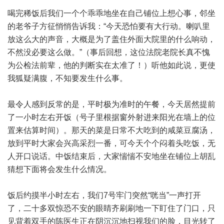
喝完稀饭后我们一个个乖乖地坐在自己铺位上想心事，邻坐
的老爷子方征悄悄告诉我：“今天恐怕要有大行动。喇叭里
放这么大的声音，大概是为了盖住外面大院里的什么响动，
不然没必要这么做。”（事后回想，这位法院老院长真不愧
为公检法前辈，他的判断实在太准了！）听他如此说，更使
我狐疑满腹，不知要发生什么事。
最令人感到反常的是，平时极为准时的午餐，今天居然提前
了一小时左右开饭（号子里根据窗外射进来阳光在墙上的位
置来估算时间）。那天的菜是日常不大吃到的咸菜豆腐汤，
放到平时大家会兴高采烈一番，可今天个个闷着头吃饭，无
人开口说话。中饭结束后，大家惴惴不安地坐在铺位上胡乱
猜想下面将会发生什么情况。
饭后约摸半小时左右，我们7号牢门突然“咣当”一声打开
了，二十多双惊恐不安的眼睛齐刷刷地一下盯住了门口，只
见背着双手的陈医生正在阴沉沉地扫视我们的脸，目光转了