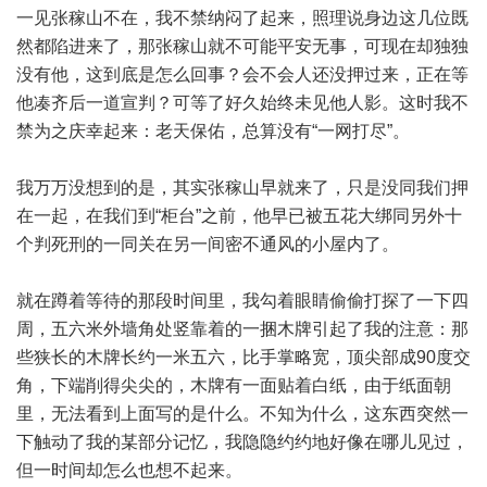
一见张稼山不在，我不禁纳闷了起来，照理说身边这几位既
然都陷进来了，那张稼山就不可能平安无事，可现在却独独
没有他，这到底是怎么回事？会不会人还没押过来，正在等
他凑齐后一道宣判？可等了好久始终未见他人影。这时我不
禁为之庆幸起来：老天保佑，总算没有“一网打尽”。
我万万没想到的是，其实张稼山早就来了，只是没同我们押
在一起，在我们到“柜台”之前，他早已被五花大绑同另外十
个判死刑的一同关在另一间密不通风的小屋内了。
就在蹲着等待的那段时间里，我勾着眼睛偷偷打探了一下四
周，五六米外墙角处竖靠着的一捆木牌引起了我的注意：那
些狭长的木牌长约一米五六，比手掌略宽，顶尖部成90度交
角，下端削得尖尖的，木牌有一面贴着白纸，由于纸面朝
里，无法看到上面写的是什么。不知为什么，这东西突然一
下触动了我的某部分记忆，我隐隐约约地好像在哪儿见过，
但一时间却怎么也想不起来。