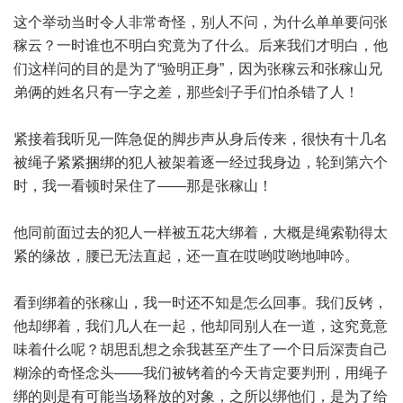
这个举动当时令人非常奇怪，别人不问，为什么单单要问张
稼云？一时谁也不明白究竟为了什么。后来我们才明白，他
们这样问的目的是为了“验明正身”，因为张稼云和张稼山兄
弟俩的姓名只有一字之差，那些刽子手们怕杀错了人！
紧接着我听见一阵急促的脚步声从身后传来，很快有十几名
被绳子紧紧捆绑的犯人被架着逐一经过我身边，轮到第六个
时，我一看顿时呆住了——那是张稼山！
他同前面过去的犯人一样被五花大绑着，大概是绳索勒得太
紧的缘故，腰已无法直起，还一直在哎哟哎哟地呻吟。
看到绑着的张稼山，我一时还不知是怎么回事。我们反铐，
他却绑着，我们几人在一起，他却同别人在一道，这究竟意
味着什么呢？胡思乱想之余我甚至产生了一个日后深责自己
糊涂的奇怪念头——我们被铐着的今天肯定要判刑，用绳子
绑的则是有可能当场释放的对象，之所以绑他们，是为了给