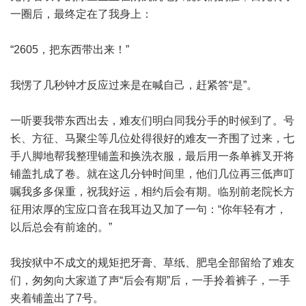
一圈后，最终定在了我身上：
“2605，把东西带出来！”
我愣了几秒钟才反应过来是在喊自己，赶紧答“是”。
一听要我带东西出去，难友们明白同我分手的时候到了。号
长、方征、马聚尘等几位处得很好的难友一齐围了过来，七
手八脚地帮我整理铺盖和换洗衣服，最后用一条单裤叉开将
铺盖扎成了卷。就在这几分钟时间里，他们几位再三低声叮
嘱我多多保重，祝我好运，相约后会有期。临别前老院长方
征用浓厚的宝应口音在我耳边又加了一句：“你年轻有才，
以后总会有前途的。”
我按狱中不成文的规矩把牙膏、草纸、肥皂全部留给了难友
们，匆匆向大家道了声“后会有期”后，一手拎着裤子，一手
夹着铺盖出了7号。