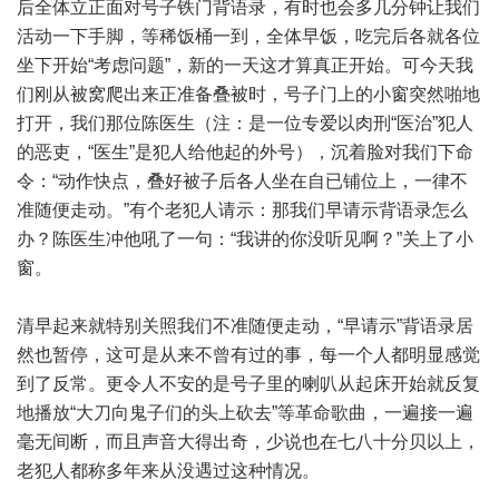
后全体立正面对号子铁门背语录，有时也会多几分钟让我们
活动一下手脚，等稀饭桶一到，全体早饭，吃完后各就各位
坐下开始“考虑问题”，新的一天这才算真正开始。可今天我
们刚从被窝爬出来正准备叠被时，号子门上的小窗突然啪地
打开，我们那位陈医生（注：是一位专爱以肉刑“医治”犯人
的恶吏，“医生”是犯人给他起的外号），沉着脸对我们下命
令：“动作快点，叠好被子后各人坐在自已铺位上，一律不
准随便走动。”有个老犯人请示：那我们早请示背语录怎么
办？陈医生冲他吼了一句：“我讲的你没听见啊？”关上了小
窗。
清早起来就特别关照我们不准随便走动，“早请示”背语录居
然也暂停，这可是从来不曾有过的事，每一个人都明显感觉
到了反常。更令人不安的是号子里的喇叭从起床开始就反复
地播放“大刀向鬼子们的头上砍去”等革命歌曲，一遍接一遍
毫无间断，而且声音大得出奇，少说也在七八十分贝以上，
老犯人都称多年来从没遇过这种情况。