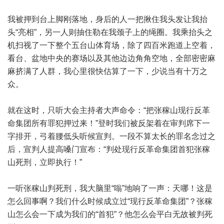
我被押到台上脚刚落地，身后的人一把揪住我头发让我抬
头“亮相”，另一人则抽住勒在我颈子上的绳圈。我乘抬头之
机扫视了一下整个五台山体育场，除了四百米跑道上空着，
看台、盆地中央的赛场以及其他边边角角空地，全部密密麻
麻挤满了人群，我心里很快估算了一下，少说当有十万之
众。
就在这时，只听大会主持者大声命令：“把张稼山现行反革
命集团所有罪犯押过来！”登时我们被反架着在审判席下一
字排开，弓着腰低头听候宣判。一段不算太长的罪名念过之
后，宣判人提高嗓门宣布：“判处现行反革命集团首犯张稼
山死刑，立即执行！”
一听张稼山判死刑，我大脑里“嗡”地响了一声：天哪！这是
怎么回事啊？我们什么时候成立过“现行反革命集团”？张稼
山怎么会一下成为我们的“首犯”？他怎么会平白无故被判死