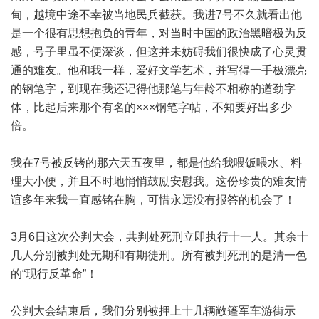
甸，越境中途不幸被当地民兵截获。我进7号不久就看出他
是一个很有思想抱负的青年，对当时中国的政治黑暗极为反
感，号子里虽不便深谈，但这并未妨碍我们很快成了心灵贯
通的难友。他和我一样，爱好文学艺术，并写得一手极漂亮
的钢笔字，到现在我还记得他那笔与年龄不相称的遒劲字
体，比起后来那个有名的×××钢笔字帖，不知要好出多少
倍。
我在7号被反铐的那六天五夜里，都是他给我喂饭喂水、料
理大小便，并且不时地悄悄鼓励安慰我。这份珍贵的难友情
谊多年来我一直感铭在胸，可惜永远没有报答的机会了！
3月6日这次公判大会，共判处死刑立即执行十一人。其余十
几人分别被判处无期和有期徒刑。所有被判死刑的是清一色
的“现行反革命”！
公判大会结束后，我们分别被押上十几辆敞篷军车游街示