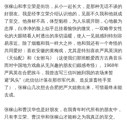
张稼山和李立荣是街坊，从小一起长大，是那种无话不谈的
好朋友。我是经李立荣介绍认识他的，见面不久我和他就成
了至交。他身材不高，体型魁梧，为人乐观开朗，心地极为
忠厚，白净净的脸上似乎总挂着愉快的微笑，一双略带女性
化的大眼睛看人时透出的亲切温暖，使人一见就感到特别容
易亲近。除了烟瘾和我一样大之外，他和我还有一个奇怪的
共同爱好：喜欢安徽的黄梅戏，尤其是特别喜欢严凤英演的
《天仙配》和《女驸马》（这使我们那班酷爱西方古典音乐
而对中国地方戏曲从无兴趣的朋友们颇感奇怪）。1968年
严凤英在合肥挨斗，我曾连写三信叫她到我的农场来暂
避“风头”（此信估计落在那些军代表、造反派畜牲手里
了），张稼山几次想去合肥把严大姐救出来，可惜最终未能
去成。
张稼山和曹汉华也是好朋友，在我青年时代所有的朋友中，
只有李立荣、曹汉华和张稼山才能称之为我真正的至交。