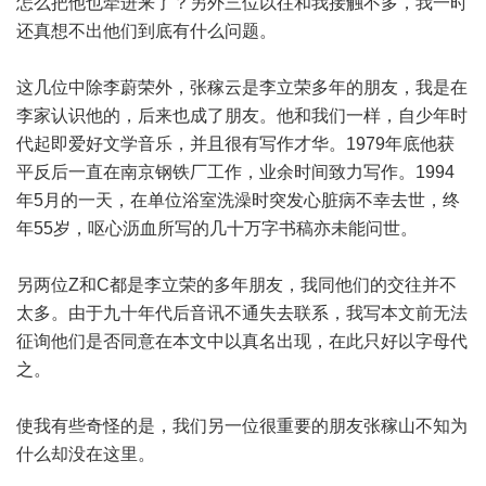
怎么把他也牵进来了？另外三位以往和我接触不多，我一时
还真想不出他们到底有什么问题。
这几位中除李蔚荣外，张稼云是李立荣多年的朋友，我是在
李家认识他的，后来也成了朋友。他和我们一样，自少年时
代起即爱好文学音乐，并且很有写作才华。1979年底他获
平反后一直在南京钢铁厂工作，业余时间致力写作。1994
年5月的一天，在单位浴室洗澡时突发心脏病不幸去世，终
年55岁，呕心沥血所写的几十万字书稿亦未能问世。
另两位Z和C都是李立荣的多年朋友，我同他们的交往并不
太多。由于九十年代后音讯不通失去联系，我写本文前无法
征询他们是否同意在本文中以真名出现，在此只好以字母代
之。
使我有些奇怪的是，我们另一位很重要的朋友张稼山不知为
什么却没在这里。