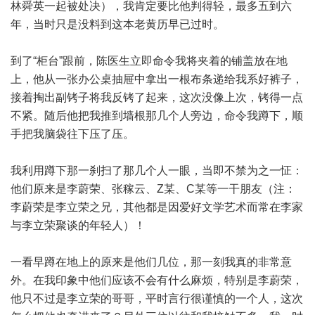
林舜英一起被处决），我肯定要比他判得轻，最多五到六
年，当时只是没料到这本老黄历早已过时。
到了“柜台”跟前，陈医生立即命令我将夹着的铺盖放在地
上，他从一张办公桌抽屉中拿出一根布条递给我系好裤子，
接着掏出副铐子将我反铐了起来，这次没像上次，铐得一点
不紧。随后他把我推到墙根那几个人旁边，命令我蹲下，顺
手把我脑袋往下压了压。
我利用蹲下那一刹扫了那几个人一眼，当即不禁为之一怔：
他们原来是李蔚荣、张稼云、Z某、C某等一干朋友（注：
李蔚荣是李立荣之兄，其他都是因爱好文学艺术而常在李家
与李立荣聚谈的年轻人）！
一看早蹲在地上的原来是他们几位，那一刻我真的非常意
外。在我印象中他们应该不会有什么麻烦，特别是李蔚荣，
他只不过是李立荣的哥哥，平时言行很谨慎的一个人，这次