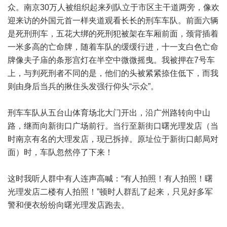
众。南京30万人被组织起来列队立于市区主干道两旁，像欢
迎来访的外国元首一样夹道观看长长的刑车车队。前面六辆
是死刑刑车，五花大绑的死刑犯被架在车厢前面，颈背插着
一米多高的亡命牌，随着车队的缓缓行进，十一支白色亡命
牌像夫子庙的条形宫灯在半空中微微摇曳。我被押在7号车
上，与判死刑者不同的是，他们的头被紧紧捺住低下，而我
则由身后当兵的揪住头发强行仰头“示众”。
刑车车队从五台山体育场北大门开出，沿广州路转向中山
路，继而向新街口广场前行。当行至新街口曙光理发店（当
时南京有名的大理发店，现已拆掉。原址位于新街口邮局对
面）时，车队忽然停了下来！
这时我听人群中有人连声高喊：“有人拍照！有人拍照！曙
光理发店二楼有人拍照！”顿时人群乱了起来，只见好多军
警和便衣纷纷向曙光理发店跑去。