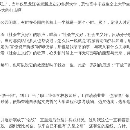
进”，当年仅黑龙江省就新成立20多所大学，恐怕高中毕业生全上大学
多大的打击啊!
园闲逛，有时在公园的长椅上一坐就是一两个小时。累了，见没人时还
《社会主义好》的歌声，唱着：“社会主义好，社会主义好，反动分子想
。当时那类话很多人也都说过，怎么我一说就是“右派言论”呢?我知道，
定为“官僚资产阶级”啊!即便够，那也是我爷爷的事，与我又有什么关系
绕着《社会主义好》的歌声，心头顿时涌上一阵无可形容的酸楚与无奈，
印，也可以说它的效应影响了我这一生。此后一系列的厄运：“下放干部”
放干部”。到工厂当了职工业余学校教师后，工作兢兢业业，也深得厂领
的缺憾，便勤奋地自学起文史哲的大学课程和参考读物。边买边卖，边学
步演成了“论战”，直至最后分裂并兵戎相见。这对我这位一直有着强烈
人来说，感到无比兴奋。似乎自已不但有“先见之明”，还和党的路线、方针