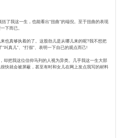
括了我这一生，也能看出“扭曲”的端倪。至于扭曲的表现
理一下而已。
来也真够执着的了。这股劲儿是从哪儿来的呢?我不想把
“叫真儿”、“打假”、表明一下自已的观点而己!
，却把我这位信仰马列的人视为异类。几乎我这一生大部
也很快就会被屏蔽，甚至有时和女儿在网上发点我写的材料