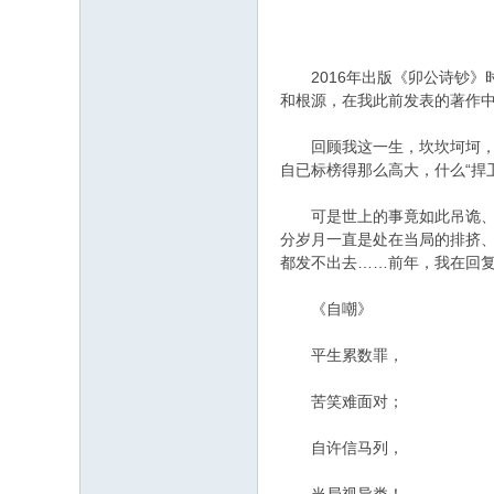
2016年出版《卯公诗钞》时
和根源，在我此前发表的著作
回顾我这一生，坎坎坷坷，历
自已标榜得那么高大，什么“捍卫
可是世上的事竟如此吊诡、怪
分岁月一直是处在当局的排挤
都发不出去……前年，我在回
《自嘲》
平生累数罪，
苦笑难面对；
自许信马列，