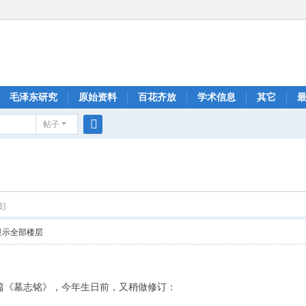
毛泽东研究
原始资料
百花齐放
学术信息
其它
帖子
搜
索
]
显示全部楼层
篇《墓志铭》，今年生日前，又稍做修订：