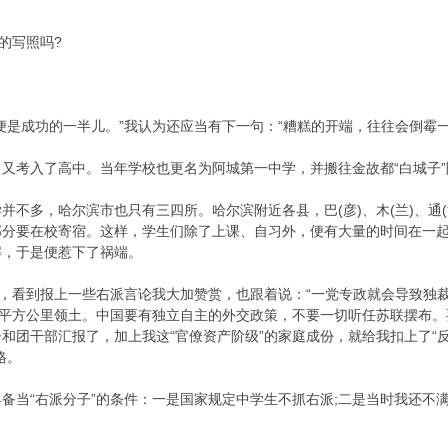
的写照吗?
成功的一半儿。”我认为还应当有下一句：“糟糕的开端，往往会倒霉一辈
考入了高中。当年学校也更名为阿城第一中学，并搬往金故都“白城子”
多，哈尔滨市也只有三四所。哈尔滨附近各县，巴(彦)、木(兰)、通(河)
部分要在校寄宿。这样，学生们除了上课、自习外，便有大量的时间在一
解，于是便惹下了祸端。
，看到报上一些右派言论我大加赞赏，也跟着说：“一党专政就会导致独裁
万平方公里领土。中国要有独立自主的外交政策，不要一切听任苏联摆布。
和团干部汇报了，加上我这“官僚资产阶级”的家庭成份，就给我扣上了“反党
格。
当“右派分子”的条件：一是国家规定中学生不抓右派;二是当时我还不