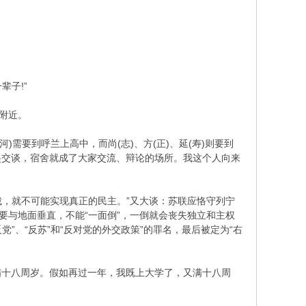
子!”
附近。
需要到呼兰上高中，而尚(志)、方(正)、延(寿)则要到
起交谈，宿舍就成了大家交流、辩论的场所。我这个人向来
，就不可能实现真正的民主。”又大谈：苏联应恪守列宁
要与地面垂直，不能“一面倒”，一倒就会丧失独立和主权
”、“反苏”和“反对党的外交政策”的罪名，最后被定为“右
满十八周岁。假如再过一年，我既上大学了，又满十八周