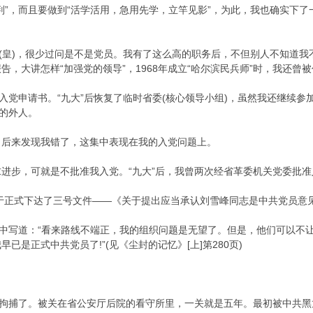
判”，而且要做到“活学活用，急用先学，立竿见影”，为此，我也确实下
(皇)，很少过问是不是党员。我有了这么高的职务后，不但别人不知道我
，大讲怎样“加强党的领导”，1968年成立“哈尔滨民兵师”时，我还曾被
党申请书。“九大”后恢复了临时省委(核心领导小组)，虽然我还继续参
”的外人。
来发现我错了，这集中表现在我的入党问题上。
步，可就是不批准我入党。“九大”后，我曾两次经省革委机关党委批准
于正式下达了三号文件——《关于提出应当承认刘雪峰同志是中共党员意
中写道：“看来路线不端正，我的组织问题是无望了。但是，他们可以不
已是正式中共党员了!”(见《尘封的记忆》[上]第280页)
拘捕了。被关在省公安厅后院的看守所里，一关就是五年。最初被中共黑龙