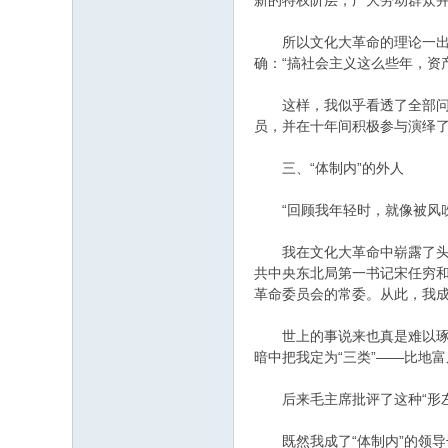
新的特权阶层，广大劳动群众并
所以文化大革命的理论一出现
确：“搞社会主义这么些年，资
这样，我似乎看透了全部问题的
员，并在十年间积极参与演绎了一
三、“体制内”的外人
“回顾我年轻时，就像被风吹
我在文化大革命中崭露了头角
共中央东北局第一书记宋任穷和
革命委员会的常委。从此，我成
世上的事说来也真是难以琢磨
暗中把我定为“三类”——比地
后来毛主席批评了这种“形左实
既然我成了“体制内”的领导