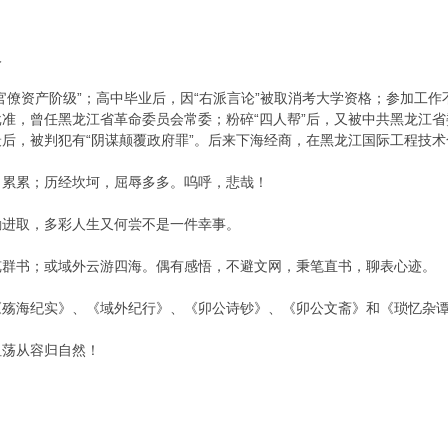
人
资产阶级”；高中毕业后，因“右派言论”被取消考大学资格；参加工作不
准，曾任黑龙江省革命委员会常委；粉碎“四人帮”后，又被中共黑龙江省
后，被判犯有“阴谋颠覆政府罪”。后来下海经商，在黑龙江国际工程技
累；历经坎坷，屈辱多多。呜呼，悲哉！
进取，多彩人生又何尝不是一件幸事。
书；或域外云游四海。偶有感悟，不避文网，秉笔直书，聊表心迹。
海纪实》、《域外纪行》、《卯公诗钞》、《卯公文斋》和《琐忆杂
荡从容归自然！