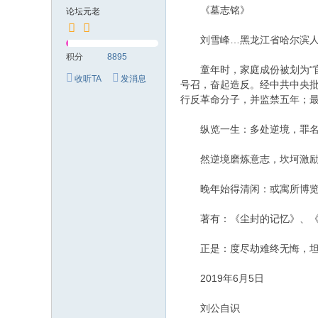
究
《墓志铭》
论坛元老
网
刘雪峰…黑龙江省哈尔滨
积分
8895
童年时，家庭成份被划为“官僚
收听TA
发消息
号召，奋起造反。经中共中央批
行反革命分子，并监禁五年；最
纵览一生：多处逆境，罪名累
然逆境磨炼意志，坎坷激励
晚年始得清闲：或寓所博览群
著有：《尘封的记忆》、《殇
正是：度尽劫难终无悔，坦
2019年6月5日
刘公自识