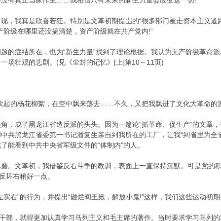
没有真正当家作主……我相信只有未来的新生力量会改变这一切!
，我真是欣喜若狂。特别是文革初期提岀的“很多部门被走资本主义道路
产阶级在哪里还没搞清楚，资产阶级就在共产党内!”
症结所在，也为“新生力量”找到了理论根据。我认为无产阶级革命派就应
场壮观的悲剧。(见《尘封的记忆》[上]第10～11页)
起的杨花柳絮，在空中飘来荡去……不久，又把我飘进了文化大革命的激
，成了黑龙江省造反派的头头。因为一篇论“抓革命、促生产”的文章，
中共黑龙江省委第一书记潘复生亲自到我所在的工厂，让我“到省里为全
了能看到中共中央省军级文件的“体制内”的人。
。文革初，我借鉴反右斗争的教训，表面上一直保持沉默。可是党的积极
富反坏右稍好一点。
右”的行为，并提出“砸烂阎王殿，解放小鬼!”这样，我们这些运动初期
干部，就得更加认真学习马列主义和毛主席的著作。当时要求学习马列的