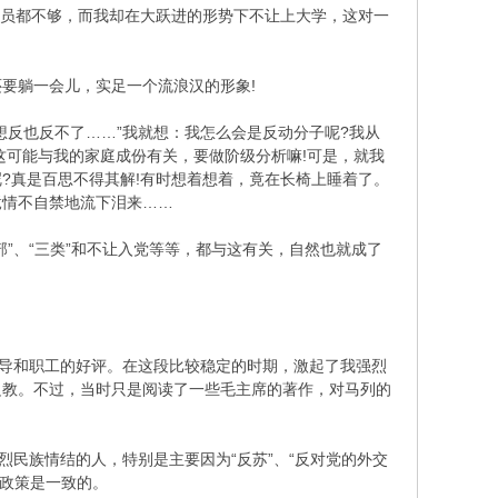
生员都不够，而我却在大跃进的形势下不让上大学，这对一
要躺一会儿，实足一个流浪汉的形象!
反也反不了……”我就想：我怎么会是反动分子呢?我从
这可能与我的家庭成份有关，要做阶级分析嘛!可是，就我
呢?真是百思不得其解!有时想着想着，竟在长椅上睡着了。
竟情不自禁地流下泪来……
、“三类”和不让入党等等，都与这有关，自然也就成了
导和职工的好评。在这段比较稳定的时期，激起了我强烈
边教。不过，当时只是阅读了一些毛主席的著作，对马列的
民族情结的人，特别是主要因为“反苏”、“反对党的外交
、政策是一致的。