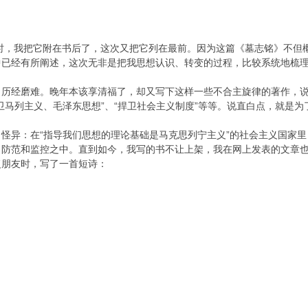
，我把它附在书后了，这次又把它列在最前。因为这篇《墓志铭》不但概
中已经有所阐述，这次无非是把我思想认识、转变的过程，比较系统地梳
经磨难。晚年本该享清福了，却又写下这样一些不合主旋律的著作，说
马列主义、毛泽东思想”、“捍卫社会主义制度”等等。说直白点，就是为了
异：在“指导我们思想的理论基础是马克思列宁主义”的社会主义国家里
、防范和监控之中。直到如今，我写的书不让上架，我在网上发表的文章
复朋友时，写了一首短诗：