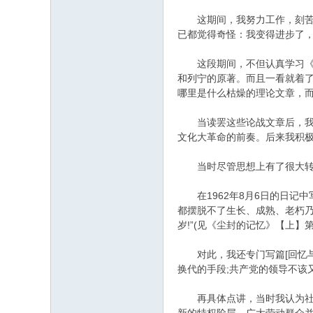
这期间，我努力工作，刻苦学习
已都觉得奇怪：我变得进步了，
这段期间，不但认真学习《论无
和列宁的原著。而且一看就着了
哪里是什么枯燥的理论文章，而
当读罢这些论战文章后，我感
文化大革命的前奏。后来我积
当时尽管思想上有了很大转变
在1962年8月6日的日记中
都摆脱不了生长、成熟、老朽
岁!”(见《尘封的记忆》【上】第
对此，我还专门写篇[回忆与述
换代的手段;共产党的领导不该
再具体点讲，当时我认为社会