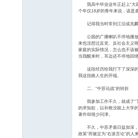
我高中毕业这年正赶上“大跃
个年仅18岁的青年来说，该是
记得我当时常到江沿或兆麟公
公园的广播喇叭不停地播放着
来也没想过反党、反社会主义呀
家庭的实际情况，怎么也不该被
当我醒来时，耳边还不停地回
这段经历给我打下了深深的烙
我这扭曲人生的开端。
二、“中苏论战”的转折
我参加工作不久，就成了“下
的求知欲，以补救没能上大学
著作却很少问津。
不久，中苏矛盾日益加深，并逐
政策”而被定为“右派言论”的