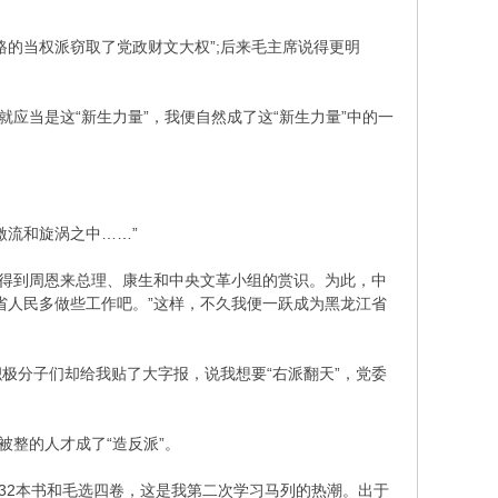
的当权派窃取了党政财文大权”;后来毛主席说得更明
当是这“新生力量”，我便自然成了这“新生力量”中的一
流和旋涡之中……”
得到周恩来总理、康生和中央文革小组的赏识。为此，中
省人民多做些工作吧。”这样，不久我便一跃成为黑龙江省
分子们却给我贴了大字报，说我想要“右派翻天”，党委
被整的人才成了“造反派”。
32本书和毛选四卷，这是我第二次学习马列的热潮。出于