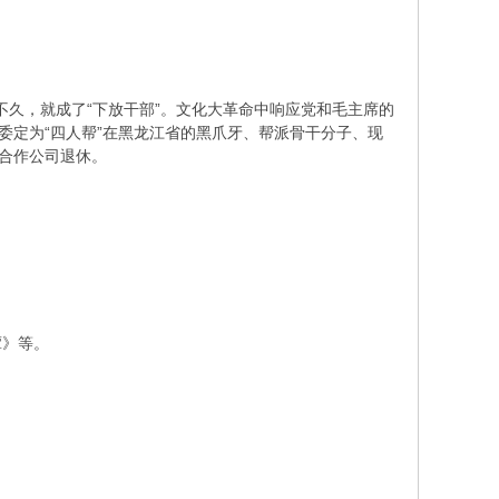
久，就成了“下放干部”。文化大革命中响应党和毛主席的
委定为“四人帮”在黑龙江省的黑爪牙、帮派骨干分子、现
术合作公司退休。
谭》等。