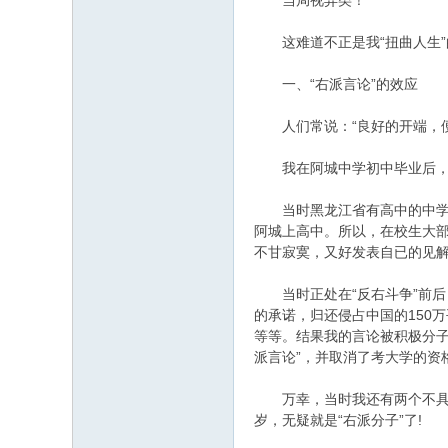
当局视异类！
这难道不正是我“扭曲人生”
一、“右派言论”的效应
人们常说：“良好的开端，便是
我在阿城中学初中毕业后，又
当时黑龙江省有高中的中学并不
阿城上高中。所以，在校生大
不甘寂寞，又好发表自已的见
当时正处在“反右斗争”前后
的承诺，归还侵占中国的150
等等。结果我的言论被积极分子
派言论”，并取消了考大学的资
万幸，当时我还有两个不具备
岁，无疑就是“右派分子”了!