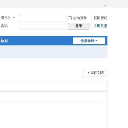
切
换
用户名
自动登录
找回密码
到
宽
密码
立即注册
登录
版
最新贴
快捷导航
返回列表