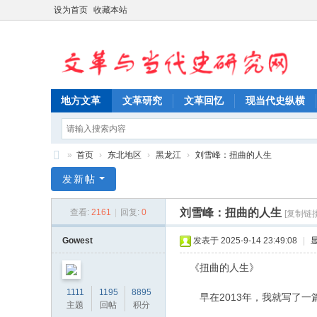
设为首页
收藏本站
地方文革
文革研究
文革回忆
现当代史纵横
»
首页
›
东北地区
›
黑龙江
›
刘雪峰：扭曲的人生
文
发新帖
革
刘雪峰：扭曲的人生
查看:
2161
|
回复:
0
[复制链接
与
当
Gowest
发表于 2025-9-14 23:49:08
|
代
《扭曲的人生》
史
1111
1195
8895
早在2013年，我就写了一
研
主题
回帖
积分