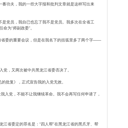
了一番功夫，我的一些大字报和批判文章就是这样写出来
不是党员，我自已也忘了我不是党员。我多次在全省工
任命为“师副政委”。
加省委的重要会议，但是在我名下的括弧里多了两个字——
入党，又两次被中共黑龙江省委否决了。
见的批复》，正式宣告我的入党无效。
让我入党，不能不让我继续革命。我不会再写任何申请了，
江省委定的罪名是：“四人帮”在黑龙江省的黑爪牙、帮