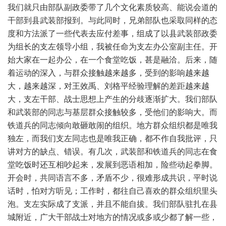
我们就只由部队副政委带了几个文化素质较高、能说会道的
干部到县武装部报到。与此同时，兄弟部队也采取同样的态
度和方法派了一些代表去应付差事，组成了以县武装部政委
为组长的支左领导小组，我被任命为支左办公室副主任。开
始大家在一起办公，在一个食堂吃饭，甚是融洽。后来，随
着运动的深入，与群众接触越来越多，受到的影响越来越
大，越来越深，对王效禹、刘格平经验理解的差距越来越
大，支左干部、战士思想上产生的分歧逐渐扩大。我们部队
和武装部的同志与基层群众接触较多，受他们的影响大。而
铁道兵的同志倾向敢砸敢闹的组织。地方群众组织都是唯我
独左，而我们支左同志也是唯我正确，都不作自我批评，只
讲对方的缺点、错误。有几次，武装部和铁道兵的同志在食
堂吃饭时还互相吵起来，发展到恶语相加，险些动起拳脚。
开会时，共同语言不多，矛盾不少，很难形成共识，平时说
话时，怕对方听见；工作时，都往自己喜欢的群众组织里头
泡。支左实际成了支派，并且不能自拔。我们部队驻扎在县
城附近，广大干部战士对地方的情况或多或少都了解一些，