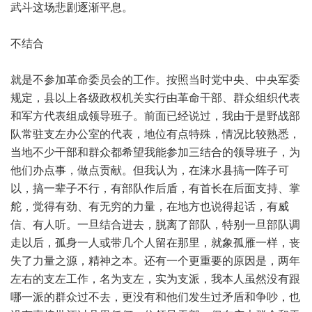
武斗这场悲剧逐渐平息。
不结合
就是不参加革命委员会的工作。按照当时党中央、中央军委
规定，县以上各级政权机关实行由革命干部、群众组织代表
和军方代表组成领导班子。前面已经说过，我由于是野战部
队常驻支左办公室的代表，地位有点特殊，情况比较熟悉，
当地不少干部和群众都希望我能参加三结合的领导班子，为
他们办点事，做点贡献。但我认为，在涞水县搞一阵子可
以，搞一辈子不行，有部队作后盾，有首长在后面支持、掌
舵，觉得有劲、有无穷的力量，在地方也说得起话，有威
信、有人听。一旦结合进去，脱离了部队，特别一旦部队调
走以后，孤身一人或带几个人留在那里，就象孤雁一样，丧
失了力量之源，精神之本。还有一个更重要的原因是，两年
左右的支左工作，名为支左，实为支派，我本人虽然没有跟
哪一派的群众过不去，更没有和他们发生过矛盾和争吵，也