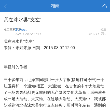
湖南
我在涞水县“支左”
点击重新加载
Gowest
楼主
2025-7-20 22:37:17
1777
0
我在涞水县“支左”
来源：未知来源 日期：2015-08-07 12:00
年轻时的作者
三十多年前，毛泽东同志用一张大字报(指炮打司令部)一个
红卫兵和一个通知(指五一六通知)．在古老的中华大地发动
了一场轰轰烈烈史无前例的无产阶级文化大革命，后来演变
成一场大浩劫、大灾难。在这场大浩劫、大灾难中，我被部
队派到河北省涞水县实行支左任务，历时两年左右，遇到的