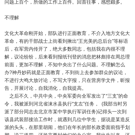
问题上百个，所做的工作上百件。回首往事，感想颇多。
不理解
文化大革命刚开始，部队进行正面教育，不介入地方文化大
革命，有的干部战士上街看到揪出“王光美的总后台”等标语
后，在军营内传开了，绝大多数同志，包括我在内很不理
解，议论纷纷，后来看到报纸刊登的消息把林彪排在周总理
前面，更加不理解，不知中央出了什么问题。不理解怎么
办?神丹妙药就是正面教育，不到街上去参加群众的议论，
不进行大鸣大放讨论，不写大字报，只在营房学文件，昕报
告，开展讨论，自我消化，自我提高。
之后不久，中共中央，中央军委向全军发出了“三支”的命
令，我被派到河北省涞水县执行“支左”任务， (我部当时另
派了部分同志去北京市某中学执行军训任务)记得头一次到
该县武装部接洽工作时，就遇到几位中学生，据说是某造反
派的头头，在那里胡闹，他们在年长的部长政委面前指手划