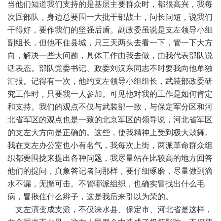
当他们知道我们支持的是基层主要群众时，都很高兴，我每
次回部队，身边总要围一大批干部战士，问长问短，说我们
干得好，要作我们的坚强后盾。副政委虽说是支左领导小组
副组长，但他不住县城，只三天两头去看一下，管一下大方
向，解决一些大问题，具体工作由我去做，由我代表部队说
话表态。部队党委书记、政委刘汉东同志不时要我向他单独
汇报。记得有一次，他约支左领导小组组长，武装部政委研
究工作时，只要我一人参加。可见他对我的工作是如何肯定
和支持。我们的观点不仅与武装部一致，与保定军分区和河
北省军区的观点也是一致的北京军区的领导说，河北省军区
的支左大方向是正确的。这些，使我精神上受到极大鼓舞。
我在支左办公室也小有名气，我每次上街，两派革命群众组
织都要围拢来提出各种问题，我尽量站在比较高的地方回答
他们的提问，真象答记者问那样，要仔细琢磨，尽量做到滴
水不漏，无懈可击。不管哪派组织，也确实冒找出什么毛
病，冒揪住什么辫子，这是我后来引以为荣的。
支左演变成支派，不仅涞水县、保定市、河北省是这样，