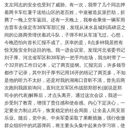
支左同志的安全也受到了威胁。有一次，我带了几个同志押
着两卡车红薯干送给山区的老百姓，中途被造反派拦劫，折
腾了一晚上空车返回。还有一天晚上，我奉命乘坐一辆军用
吉普车去保定市38军军部汇报，发现从涞水县城到高碑店之
间的公路两旁埋伏着武斗队，子弹不时从车顶飞过。心想，
今晚恐怕向首长汇报不成了。庆幸的是，8点多钟我居然有
惊无险安全到达目的地。我一进会议室。发现河北省委书记
刘子厚、河北省军区和38军的一把手均在场，我当时带了一
个32开的工作日记本，记了两页提纲。汇报完后，许多领导
都作了记录，其中刘子厚书记用16开的纸记了两页多，不知
是他的听力不太好，还是对我的湖南口音昕不清，曾先后两
次跑到我跟前询问，直到北京军区作战部郑部长(据说是郑
司令的代表)解释后，才点头离开。通过这次会议，我进一
步受到了教育，增强了责任感和使命感。内心下定决心，一
定要全力制止武斗，恢复稳定的社会局面，让全县人民安居
乐业。随后，党中央、中央军委采取了果断措施，强行收缴
群众组织中的武器弹药，将主要头头集中起来办学习班，使