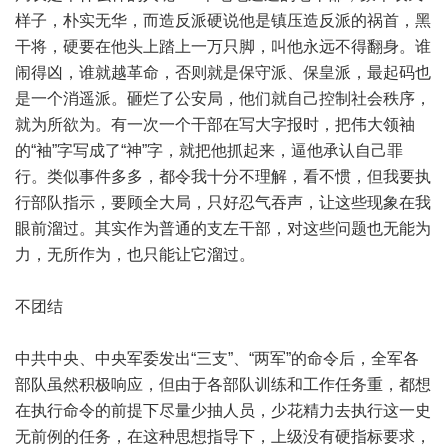
样子，朴实无华，而造反派硬说他是镇压造反派的祸首，黑
干将，硬要在他头上踏上一万只脚，叫他永远不得翻身。谁
闹得凶，谁就越革命，否则就是保守派、保皇派，最起码也
是一个消遥派。砸烂了公安局，他们就自己控制社会秩序，
就为所欲为。有一次一个干部在写大字报时，把伟大领袖
的“袖”字写成了“神”字，就把他抓起来，逼他承认自己罪
行。类似事件多多，都令我十分不理解，看不惯，但我要执
行部队指示，要顾全大局，只好忍气吞声，让这些现象在我
眼前溜过。其实作为普通的支左干部，对这些问题也无能为
力，无所作为，也只能让它溜过。
不团结
中共中央、中央军委发出“三支”、“两军”的命令后，全军各
部队虽然积极响应，但由于各部队训练和工作任务重，都想
在执行命令的前提下尽量少抽人员，少花精力去执行这一史
无前例的任务，在这种思想指导下，上级没有硬指标要求，