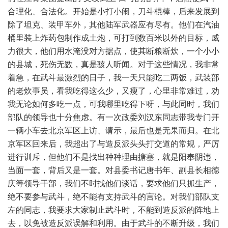
合理化、合法化。开始是小打小闹，刀斗棍棒，后来发展到
除了坦克、装甲车外，其他陆军武器应有尽有。他们在汽油
桶里装上炸药包制作成土炮，可打到数百米以外的目标，威
力很大，他们用水淹没对方据点，使其断粮断炊，一个小小
的县城，死伤无数，真是骇人听闻。对于这些情况，我非常
着急，在武斗最激烈的日子，我一天只能吃二两饭，武装部
的老炊事员，看我吃得这么少，又瘦了，心里非常难过，劝
我无论如何多吃一点，可我哪里吃得下呀，与此同时，我们
部队的领导也十分焦虑。有一次政委刘汉东同志带我专门开
一辆小车去北京军区上访、请示，最后也是无果而归。在北
京军区回来后，我超出了与造反派头头打交道的常规，严厉
进行训斥，但他们不是找出种种理由搪塞，就是阳奉阴违，
当面一套，背后又是一套。对县委书记唐书年、副县长相德
庆等领导干部，我们不时找他们谈话，要求他们只抓生产，
绝不要参与武斗，绝不能有支持武斗的言论。对我们部队支
左的同志，我要求大家制止武斗时，不能到造反派的阵地上
去，以免被造反派误解和利用。由于武斗的不断升级，我们