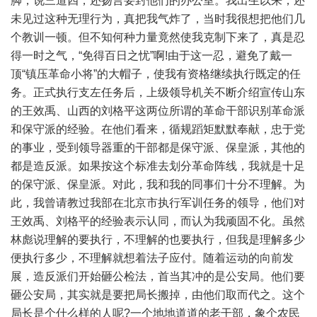
脚，说三道四，还扬言要封他们的办公室。我出生以来，还
未见过这种无理行为，真把我气炸了，当时我很想把他们几
个教训一顿。但不知何种力量竟然使我克制下来了，真是忍
得一时之气，“免得百日之忧”啊!由于这一忍，避免了戴一
顶“镇压革命小将”的大帽子，使我有资格继续执行既定的任
务。正式执行支左任务后，上级领导机关不断介绍宣传山东
的王效禹、山西的刘格平这两位所谓的革命干部识别革命派
和保守派的经验。在他们看来，循规蹈矩默默奉献，忠于党
的事业，受到领导器重的干部都是保守派、保皇派，其他的
都是造反派。如果按这个标准去划分革命阵线，我就是十足
的保守派、保皇派。对此，我和我的同事们十分不理解。为
此，我曾请教过我部在北京市执行军训任务的领导，他们对
王效禹、刘格平的经验表示认同，而认为我顽固不化。虽然
林彪说理解的要执行，不理解的也要执行，但我是理解多少
便执行多少，不理解就想着法子应付。随着运动的向前发
展，造反派们开始砸公检法，首当其冲的是公安局。他们要
砸公安局，其实就是要把局长搬掉，由他们取而代之。这个
局长是个什么样的人呢?一个地地道道的老干部，象个农民