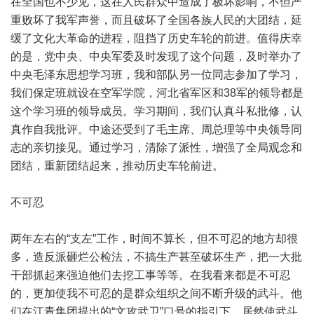
在全国也不少见，这在人民群众中造成了极坏影响，不但严
重败坏了我军声誉，而且破坏了全国各族人民的大团结，延
缓了文化大革命的进程，阻挡了历史车轮的前进。值得庆幸
的是，党中央、中央军委及时发现了这个问题，及时举办了
中央毛泽东思想学习班，我和部队另一位同志参加了学习，
我们保定班就设在空军学院，河北省军区和38军的领导都是
这个学习班的领导成员。学习期间，我们认真斗私批修，认
真作自我批评。中途还受到了毛主席、周总理等中央领导同
志的亲切接见。通过学习，清除了派性，增强了全局观念和
团结，重新团结起来，推动历史车轮前进。
不可忍
两年左右的“支左”工作，时间不算长，但不可忍的地方却很
多，造反派砸烂公检法，不搞生产甚至破坏生产，把一大批
干部抓起来强迫他们去挖工事等等。在我看来都是不可忍
的，更加使我不可忍的是群众组织之间不断升级的武斗。他
们在江青集团提出的“文攻武卫”口号的指引下，居然使武斗