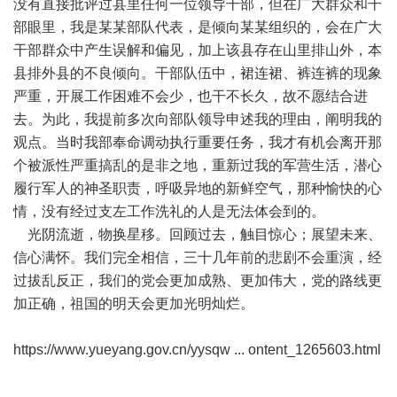
没有直接批评过县里任何一位领导干部，但在广大群众和干
部眼里，我是某某部队代表，是倾向某某组织的，会在广大
干部群众中产生误解和偏见，加上该县存在山里排山外，本
县排外县的不良倾向。干部队伍中，裙连裙、裤连裤的现象
严重，开展工作困难不会少，也干不长久，故不愿结合进
去。为此，我提前多次向部队领导申述我的理由，阐明我的
观点。当时我部奉命调动执行重要任务，我才有机会离开那
个被派性严重搞乱的是非之地，重新过我的军营生活，潜心
履行军人的神圣职责，呼吸异地的新鲜空气，那种愉快的心
情，没有经过支左工作洗礼的人是无法体会到的。
光阴流逝，物换星移。回顾过去，触目惊心；展望未来、
信心满怀。我们完全相信，三十几年前的悲剧不会重演，经
过拔乱反正，我们的党会更加成熟、更加伟大，党的路线更
加正确，祖国的明天会更加光明灿烂。
https://www.yueyang.gov.cn/yysqw ... ontent_1265603.html