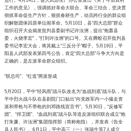
运行。4月14日，县人武部生产办公室发出《关于今后农村
工作的意见》，强调抓好革命大联合、革命三结合，坚决贯
彻抓革命促生产方针，狠抓春耕生产，动员跨行业的群众组
织解散团体回原单位闹革命。5月10日，县“四大总部”群众
组织召开大会揭发批判县委副书记许汝洲，提出“炮轰县
委，火烧李宏”，“打到许汝洲”的口号。又在腾蛟召开批判县
委书记李宏大会，将其戴上“三反分子”帽子。5月19日，平
阳县人武部发表第四号公告，肯定“四大总部”斗争大方向是
正确的，是左派革命群众组织。
“联总司”、“红造”两派形成
5月20日，平中“经风雨”战斗队改名为“血战到底”战斗队，与
平中烈火战斗队在县剧院门口贴出“向党政军内一小撮走资
派和带枪与不带枪的刘邓路线宣言书”。5月30日，“反修军
团”、“捍卫团”、“血战到底”战斗队等造反派组织联合成立“炮
打朱廉、许汝洲”集团指挥部（简称炮指），并发表《告全
县人民书》。6月1日，平中高三（一）张瑞生等7人成立