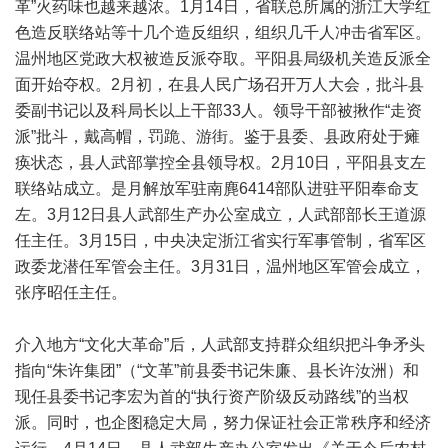
革”火药味也越来越浓。1月14日，省联总所属的浙江大学红
色造反联络站等十几个造反组织，组织几千人冲击省军区。
温州地区党政大权被造反派夺取。平阳县局级机关造反派全
面开始夺权。2月初，在县人民广场召开万人大会，批斗县
委副书记以及科局长以上干部33人。领导干部被揪作“走资
派”批斗，戴高帽，罚跪、游街。鉴于县委、县政府处于瘫
痪状态，县人武部掌控全县领导权。2月10日，平阳县支左
联络站成立。是月解放军驻南麂6414部队进驻平阳奉命支
左。3月12日县人武部生产办公室成立，人武部部长王道源
任主任。3月15日，中央决定浙江省实行军事管制，省军区
政委龙潜任军管会主任。3月31日，温州地区军管会成立，
张序昭任主任。
介入地方“文化大革命”后，人武部支持群众组织把斗争矛头
指向“朱许集团”（“文革”前县委书记朱廉、县长许汝洲）和
现任县委书记李宏为首的“执行资产阶级反动路线”的当权
派。同时，也企图稳定大局，努力保证社会正常秩序和经济