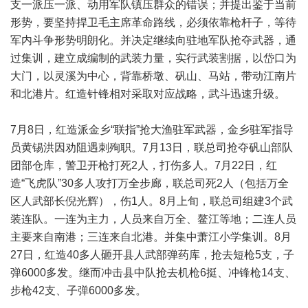
支一派压一派、动用军队镇压群众的错误；并提出鉴于当前
形势，要坚持捍卫毛主席革命路线，必须依靠枪杆子，等待
军内斗争形势明朗化。并决定继续向驻地军队抢夺武器，通
过集训，建立成编制的武装力量，实行武装割据，以岱口为
大门，以灵溪为中心，背靠桥墩、矾山、马站，带动江南片
和北港片。红造针锋相对采取对应战略，武斗迅速升级。
7月8日，红造派金乡“联指”抢大渔驻军武器，金乡驻军指导
员黄锡洪因劝阻遇刺殉职。7月13日，联总司抢夺矾山部队
团部仓库，警卫开枪打死2人，打伤多人。7月22日，红
造“飞虎队”30多人攻打万全步廊，联总司死2人（包括万全
区人武部长倪光辉），伤1人。8月上旬，联总司组建3个武
装连队。一连为主力，人员来自万全、鳌江等地；二连人员
主要来自南港；三连来自北港。并集中萧江小学集训。8月
27日，红造40多人砸开县人武部弹药库，抢去短枪5支，子
弹6000多发。继而冲击县中队抢去机枪6挺、冲锋枪14支、
步枪42支、子弹6000多发。