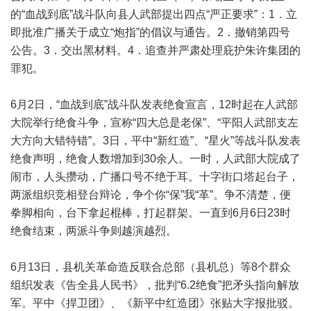
的“血战到底”战斗队向县人武部提出四点“严正要求”：1．立
即批准广播关于成立“炮指”的倡议与通告。2．撤销第四号
公告。3．交出黑材料。4．追查并严肃处理庇护朱许集团的
罪犯。
6月2日，“血战到底”战斗队发表绝食宣言，12时起在人武部
大院举行绝食斗争，宣称“四大总是老保”、“平阳人武部支左
大方向大错特错”。3日，平中“新红造”、“星火”等战斗队发表
绝食声明，绝食人数增加到30余人。一时，人武部大院成了
闹市，人头攒动，广播口号不绝于耳。十字街口塔起台子，
两派组织竞相登台辩论，争个你“保”我“革”。争不清楚，便
拳脚相向，台下拿起棍棒，打起群架。一直到6月6日23时
绝食结束，两派斗争则越演越烈。
6月13日，县机关革命造反联合总部（县机总）等8个群众
组织发表《告全县人民书》，批判“6.2绝食”把矛头指向解放
军。平中《捍卫团》、《新平中红造团》张贴大字报批驳。