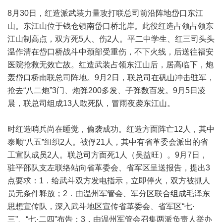
8月30日，红造派武装力量攻打联总司前沿阵地岱口东江
山。东江山位于钱仓镇南岱口桥北岸。此役红造占领占领东
江山制高点，双方死5人、伤2人。平二中学生、红三司头头
温作清在岱口桥战斗中颈部受重伤，不下火线，后送往福安
医院抢救无效亡故。红造武装占领东江山后，居高临下，炮
轰岱口桥南联总司阵地。9月2日，联总司在矾山冲击驻军，
抢去“八二炮”3门、炮弹200多发、子弹数百发。9月5日凌
晨，联总司组成13人敢死队，冒雨夜袭东江山。
时红造哨兵尚在睡觉，偷袭成功。红造方面阵亡12人，其中
泰顺“八五”组织2人。被俘21人，其中有省革委会派出的省
工宣队成员2人。联总司方面死1人（吴益旺）。9月7日，
驻平部队支左联络站向省革委会、省军区呈送报告，提出3
点要求：1．给武斗双方发电指示，立即停火，双方被抓人
员无条件释放；2．由温州军管会、军分区联合组成毛泽东
思想宣传队，深入武斗地区宣传省革委会、省军区“七·
三”、“七·二四”布告；3．由温州军管会召集两派负责人举办