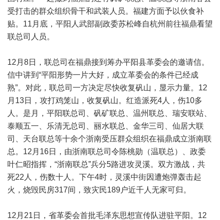
受打击的群众组织骨干和武装人员。福建方面予以伙食补
贴。11月底，平阳人武部副政委苏松峰自杭州前往福鼎看望
联总司人员。
12月8日，联总司在福鼎接到筹办平阳县革委会的邀请信。
信中讲到“平阳形势一片大好，成立革委会的条件已经成
熟”。对此，联总司一方决定尽快收复矾山，显示力量。12
月13日，攻打鸡笼山，收复矾山。红造派死4人，伤10多
人。是月，平阳联总司、矾矿联总、温州联总、瑞安联站、
泰顺五一、乐清无总司、丽水联总、金华三司、仙居大联
司、天台联总等十余个浙南受压群众组织在福鼎成立浙南联
总。12月16日，由浙南联总司令陈桃勋（温联总）、政委
叶仁昭指挥，“浙南联总”兵分5路进攻灵溪。双方激战，共
死22人，伤数十人。下午4时，灵溪中街因遭炮弹轰击起
火，烧毁民房317间，致灾民189户近千人无家可归。
12月21日，省革委会首批毛泽东思想宣传队进驻平阳。12