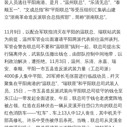
装人员逃往平阳南港。是月，“温州联总”、“乐清无总”、“泰
顺五一”、“文成总指”和“平阳联总”等受压组织汇集矾山建
立“浙南革命造反派联合总指挥部”，简称“浙南联总”。
11月9日，以配合军联指消灭在平阳的温联总、瑞联站武装
为前提，温州军管会出面邀请平阳两派代表前往温州谈判。
军管会警告联总司不要和“温联匪”搞到一起。联总司提出实
行隔离停火，武装队伍撤出钱仓，由部队控制中间地带，以
利政治解决，遭拒绝。11月3日，温州、乐清、永嘉、瑞
安、泰顺、平阳一市五县造反派武装力量（工总司派）
4000多人集中平阳。20军师长毛张苗进行临战动员，歼灭
聚集在平阳南港的“温联总”、“瑞联匪”和平阳联总司武装人
员。15日，一市五县造反派武装向平阳联总司驻守的钱仓至
东江山一带发起全面进攻。午后，联总司于钱仓老虎窝阵地
被占领。红造在后林伏击一辆从灵溪开往岱口方向的联总司
红色消防车——“红车”，车上13人中12人丧生，其中机关干
部高修礼、许乐中受伤被俘后杀死。当晚，联总司从灵溪全