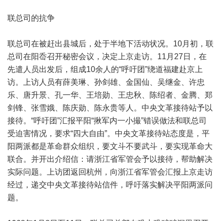
联总司的抗争
联总司在被赶出县城后，处于半地下活动状况。10月初，联
总司在阳岙召开秘密会议，决定上京走访。11月27日，在
先遣人员出发后，组成10余人的“呼吁团”绕道福建赴京上
访。上访人员有薛美琳、孙剑雄、金国仙、吴继金、许忠
乐、唐升景、孔一华、王培勋、王忠秋、陈绍者、金腾、郑
剑锋、张雪娥、陈庆勋、陈永贵等人。中央文革接待站予以
接待。“呼吁团”汇报平阳“揪军内一小撮”错误做法和联总司
受迫害情况，要求“四大自由”。中央文革接待站态度是，平
阳两派都是革命群众组织，要文斗不要武斗，要实现革命大
联合。并开出介绍信：请浙江省军管会予以接待，帮助解决
实际问题。上访团返回杭州，向浙江省军管会汇报上京走访
经过，递交中央文革接待站信件，呼吁落实解决平阳两派问
题。