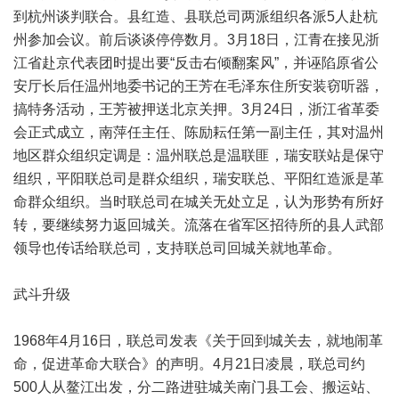
到杭州谈判联合。县红造、县联总司两派组织各派5人赴杭
州参加会议。前后谈谈停停数月。3月18日，江青在接见浙
江省赴京代表团时提出要“反击右倾翻案风”，并诬陷原省公
安厅长后任温州地委书记的王芳在毛泽东住所安装窃听器，
搞特务活动，王芳被押送北京关押。3月24日，浙江省革委
会正式成立，南萍任主任、陈励耘任第一副主任，其对温州
地区群众组织定调是：温州联总是温联匪，瑞安联站是保守
组织，平阳联总司是群众组织，瑞安联总、平阳红造派是革
命群众组织。当时联总司在城关无处立足，认为形势有所好
转，要继续努力返回城关。流落在省军区招待所的县人武部
领导也传话给联总司，支持联总司回城关就地革命。
武斗升级
1968年4月16日，联总司发表《关于回到城关去，就地闹革
命，促进革命大联合》的声明。4月21日凌晨，联总司约
500人从鳌江出发，分二路进驻城关南门县工会、搬运站、