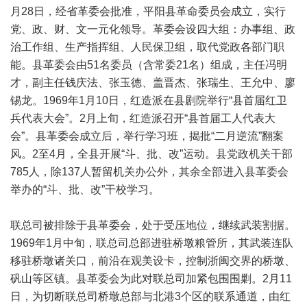
月28日，经省革委会批准，平阳县革命委员会成立，实行
党、政、财、文一元化领导。革委会设四大组：办事组、政
治工作组、生产指挥组、人民保卫组，取代党政各部门职
能。县革委会由51名委员（含常委21名）组成，主任冯明
才，副主任钱庆法、张玉德、盖晋杰、张瑞生、王允中、廖
锡龙。1969年1月10日，红造派在县剧院举行“县首届红卫
兵代表大会”。2月上旬，红造派召开“县首届工人代表大
会”。县革委会成立后，举行学习班，揭批“二月逆流”翻案
风。2至4月，全县开展“斗、批、改”运动。县党政机关干部
785人，除137人暂留机关办公外，其余全部进入县革委会
举办的“斗、批、改”干校学习。
联总司被排除于县革委会，处于受压地位，继续武装割据。
1969年1月中旬，联总司总部进驻桥墩粮管所，其武装连队
移驻桥墩诸关口，前沿在观美设卡，控制浙闽交界的桥墩、
矾山等区镇。县革委会为此对联总司加紧包围围剿。2月11
日，为切断联总司桥墩总部与北港3个区的联系通道，由红