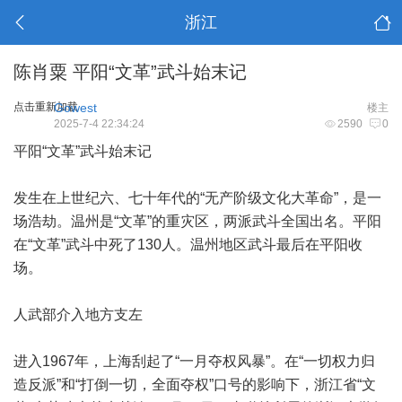
浙江
陈肖粟 平阳“文革”武斗始末记
点击重新加载
Gowest
楼主
2025-7-4 22:34:24
2590
0
平阳“文革”武斗始末记
发生在上世纪六、七十年代的“无产阶级文化大革命”，是一
场浩劫。温州是“文革”的重灾区，两派武斗全国出名。平阳
在“文革”武斗中死了130人。温州地区武斗最后在平阳收
场。
人武部介入地方支左
进入1967年，上海刮起了“一月夺权风暴”。在“一切权力归
造反派”和“打倒一切，全面夺权”口号的影响下，浙江省“文