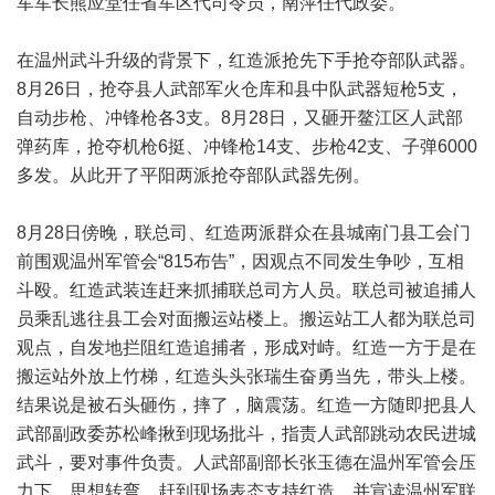
军军长熊应堂任省军区代司令员，南萍任代政委。
在温州武斗升级的背景下，红造派抢先下手抢夺部队武器。
8月26日，抢夺县人武部军火仓库和县中队武器短枪5支，
自动步枪、冲锋枪各3支。8月28日，又砸开鳌江区人武部
弹药库，抢夺机枪6挺、冲锋枪14支、步枪42支、子弹6000
多发。从此开了平阳两派抢夺部队武器先例。
8月28日傍晚，联总司、红造两派群众在县城南门县工会门
前围观温州军管会“815布告”，因观点不同发生争吵，互相
斗殴。红造武装连赶来抓捕联总司方人员。联总司被追捕人
员乘乱逃往县工会对面搬运站楼上。搬运站工人都为联总司
观点，自发地拦阻红造追捕者，形成对峙。红造一方于是在
搬运站外放上竹梯，红造头头张瑞生奋勇当先，带头上楼。
结果说是被石头砸伤，摔了，脑震荡。红造一方随即把县人
武部副政委苏松峰揪到现场批斗，指责人武部跳动农民进城
武斗，要对事件负责。人武部副部长张玉德在温州军管会压
力下，思想转弯，赶到现场表态支持红造。并宣读温州军联