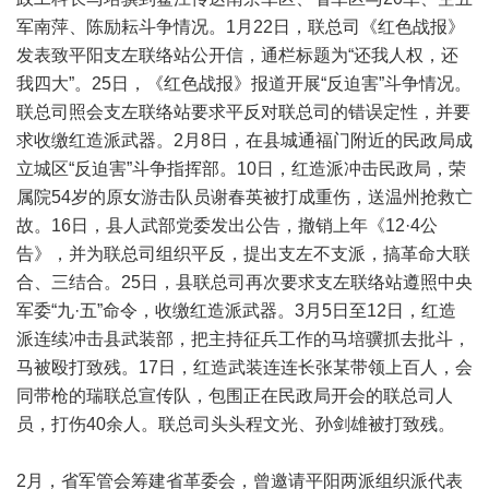
军南萍、陈励耘斗争情况。1月22日，联总司《红色战报》
发表致平阳支左联络站公开信，通栏标题为“还我人权，还
我四大”。25日，《红色战报》报道开展“反迫害”斗争情况。
联总司照会支左联络站要求平反对联总司的错误定性，并要
求收缴红造派武器。2月8日，在县城通福门附近的民政局成
立城区“反迫害”斗争指挥部。10日，红造派冲击民政局，荣
属院54岁的原女游击队员谢春英被打成重伤，送温州抢救亡
故。16日，县人武部党委发出公告，撤销上年《12·4公
告》，并为联总司组织平反，提出支左不支派，搞革命大联
合、三结合。25日，县联总司再次要求支左联络站遵照中央
军委“九·五”命令，收缴红造派武器。3月5日至12日，红造
派连续冲击县武装部，把主持征兵工作的马培骥抓去批斗，
马被殴打致残。17日，红造武装连连长张某带领上百人，会
同带枪的瑞联总宣传队，包围正在民政局开会的联总司人
员，打伤40余人。联总司头头程文光、孙剑雄被打致残。
2月，省军管会筹建省革委会，曾邀请平阳两派组织派代表