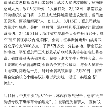
造派武装总指挥原景山带领数百武装人员进攻腾蛟，搜捕联
总司人员，致7人受重伤，1人被打死。2月13日，浙南联总
武装组织向岱口桥、东江山红造阵地发起进攻受阻，当日撤
回灵溪。两派组织死7人，伤11人。3月15日，联总司武装
力量攻打钱库。是时，联总司、温联总和受压的省红暴派联
系密切。2月16-21日，浙江省红暴联合大会在舟山召开，成
立“浙江省红暴联合指挥部”。会前，红暴派抢走舟山战备武
器仓库枪支3000多支，子弹5万多发，分往各地。浙南联总
陈桃勋、平阳联总司王忠秋及矾矿联总头头等参加省红暴会
议。省红暴派头头邵素贞、藤铸（浙大学生）主持会议。舟
山要寨司令员曹思明对会议给予支持和帮助。与会人员在舟
山逗留时间近达一月。针对全省武装割据，2月20日，省革
委会党的核心小组会议决定以武力统一浙江，实现全省“一
片红”。
4月1日，中共中央“九大”召开，林彪作政治报告，总结“无产
阶级专政下继续革命的理论”，并被确定为接班人，宣称“文