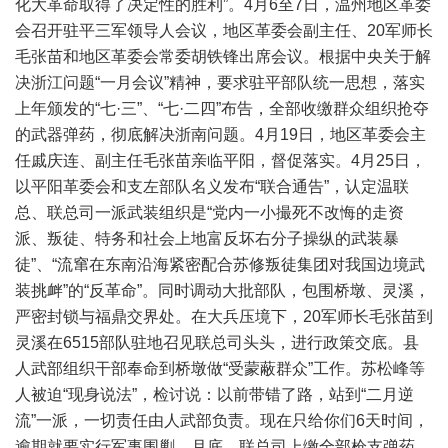
化大革命取得了决定性的胜利”。4月6至7日，温州地区革委
会召开驻平三军领导人会议，地区革委会副主任、20军师长
毛张苗和地区革委会常委胡铁锋出席会议。根据中央关于解
决浙江问题“一月会议”精神，要求驻平部队统一思想，落实
上年颁发的“七·三”、“七·二四”布告，全部收缴群众组织抢夺
的武器弹药，彻底解决浙南问题。4月19日，地区革委会主
任戚庆连、副主任毛张苗亲临平阳，督促落实。4月25日，
以平阳革委会和支左部队名义发布“联合通告”，认定温联
总、联总司一派武装组织是“党内一小撮死不改悔的走资
派、叛徒、特务和社会上地富反坏右分子操纵的武装暴
徒”、“流窜在东南沿海紧密配合苏修叛徒集团对我国边境武
装挑衅”的“反革命”。同时调动大批部队，包围桥墩、灵溪，
严密封锁与福鼎交界处。在大兵压境下，20军师长毛张苗到
灵溪在6515部队驻地召见联总司头头，进行政策交底。县
人武部组织干部奉命到桥墩做“受蒙蔽群众”工作。苏松峰等
人被迫“现身说法”，检讨说：以前带错了路，站到“二月逆
流”一派，一切责任由人武部负责。现在只给你们6天时间，
逾期就要实行军事围剿。月底，联总司上缴全部枪支弹药，