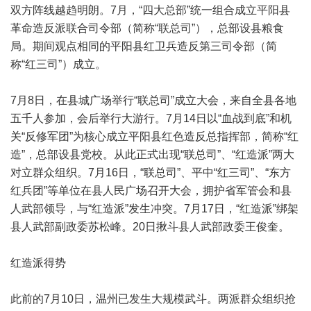
双方阵线越趋明朗。7月，“四大总部”统一组合成立平阳县
革命造反派联合司令部（简称“联总司”），总部设县粮食
局。期间观点相同的平阳县红卫兵造反第三司令部（简
称“红三司”）成立。
7月8日，在县城广场举行“联总司”成立大会，来自全县各地
五千人参加，会后举行大游行。7月14日以“血战到底”和机
关“反修军团”为核心成立平阳县红色造反总指挥部，简称“红
造”，总部设县党校。从此正式出现“联总司”、“红造派”两大
对立群众组织。7月16日，“联总司”、平中“红三司”、“东方
红兵团”等单位在县人民广场召开大会，拥护省军管会和县
人武部领导，与“红造派”发生冲突。7月17日，“红造派”绑架
县人武部副政委苏松峰。20日揪斗县人武部政委王俊奎。
红造派得势
此前的7月10日，温州已发生大规模武斗。两派群众组织抢