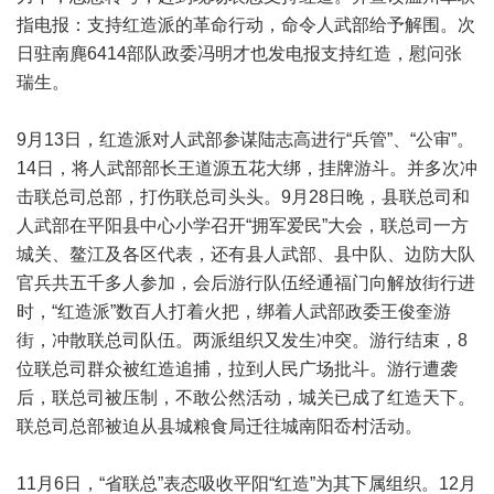
指电报：支持红造派的革命行动，命令人武部给予解围。次
日驻南麂6414部队政委冯明才也发电报支持红造，慰问张
瑞生。
9月13日，红造派对人武部参谋陆志高进行“兵管”、“公审”。
14日，将人武部部长王道源五花大绑，挂牌游斗。并多次冲
击联总司总部，打伤联总司头头。9月28日晚，县联总司和
人武部在平阳县中心小学召开“拥军爱民”大会，联总司一方
城关、鳌江及各区代表，还有县人武部、县中队、边防大队
官兵共五千多人参加，会后游行队伍经通福门向解放街行进
时，“红造派”数百人打着火把，绑着人武部政委王俊奎游
街，冲散联总司队伍。两派组织又发生冲突。游行结束，8
位联总司群众被红造追捕，拉到人民广场批斗。游行遭袭
后，联总司被压制，不敢公然活动，城关已成了红造天下。
联总司总部被迫从县城粮食局迁往城南阳岙村活动。
11月6日，“省联总”表态吸收平阳“红造”为其下属组织。12月