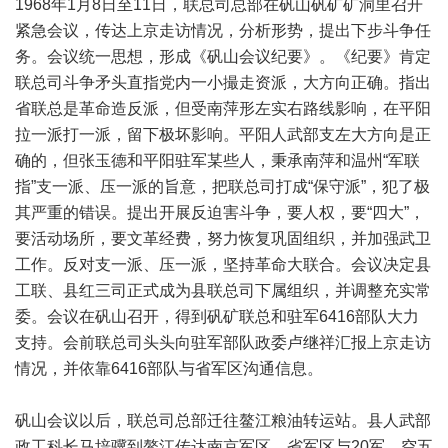
1968年1月8日至11日，联总司总部在矾山矾矿矿洞里召开
紧急会议，传达上京走访情况，分析形势，提出下步斗争任
务。会议统一思想，形成《矾山会议纪要》。《纪要》肯定
联总司斗争矛头直指党内一小撮走资派，大方向正确。指出
省联总是革命造反派，但受南萍形左实右路线影响，在平阳
拉一派打一派，留下极坏影响。平阳人武部支左大方向是正
确的，但张玉德和平阳驻军某些人，秉承南萍和温州“军联
指”支一派、压一派的旨意，把联总司打成“保守派”，犯了极
其严重的错误。提出开展反迫害斗争，要人权，要“四大”，
要活动场所，要文革经费，努力恢复巩固组织，并加强武卫
工作。反对支一派、压一派，坚持革命大联合。会议决定县
工联、县红三司正式成为县联总司下属组织，并调整充实常
委。会议在矾山召开，得到矾矿联总和驻军6416部队大力
支持。会前联总司头头向驻军部队政委卢继祥汇报上京走访
情况，并依靠6416部队与省军区沟通信息。
矾山会议以后，联总司总部迁往鳌江粮油转运站。县人武部
政工科长马培骥到鳌江传达南京军区、省军区与20军、空五