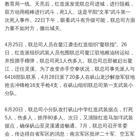
教育局一线。天亮后，红造派发觉联总司进城，进行阻截，
双方动用棍棒进行武斗，死1人。这是平阳“文革”武斗第一
次死人事件。22日下午，眼看武斗有升级可能，联总司方面
力量不如对方，撤出城关。
4月25日，联总司人员在鳌江袭击红造组织“鳌联指”。26
日，红造派组织武装人员包围联总司鳌江驻地粮油转运站，
并投掷手榴弹，联总司死1人伤多人。联总司总部被赶出鳌
江，迁往灵溪。为了改变赤手空拳状况，联总司事先派人与
6416部队联系，4月28日派了20多人在矾山龙沙解放军驻地
抢去冲锋枪16支手枪4支，在矾山组织联总司第一支武装小
分队。
6月20日，联总司小分队攻打矾山中学红造武装据点，打死
5人，伤多人，抓俘80多人。次日，又清除红造马加垟武装
据点，确保矾山至灵溪通道畅通。7月，联总司召开常委
会，传达得自省军区的消息：南京军区批评二十军、空五军