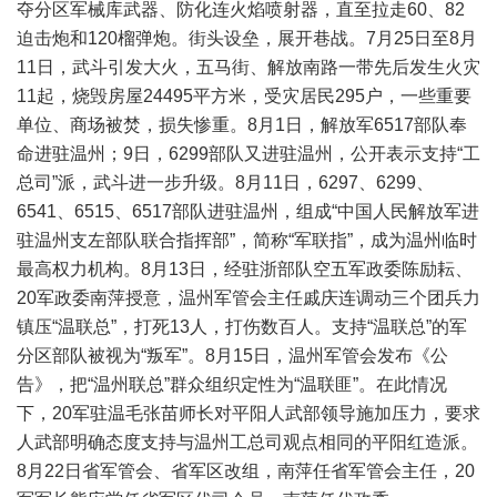
夺分区军械库武器、防化连火焰喷射器，直至拉走60、82
迫击炮和120榴弹炮。街头设垒，展开巷战。7月25日至8月
11日，武斗引发大火，五马街、解放南路一带先后发生火灾
11起，烧毁房屋24495平方米，受灾居民295户，一些重要
单位、商场被焚，损失惨重。8月1日，解放军6517部队奉
命进驻温州；9日，6299部队又进驻温州，公开表示支持“工
总司”派，武斗进一步升级。8月11日，6297、6299、
6541、6515、6517部队进驻温州，组成“中国人民解放军进
驻温州支左部队联合指挥部”，简称“军联指”，成为温州临时
最高权力机构。8月13日，经驻浙部队空五军政委陈励耘、
20军政委南萍授意，温州军管会主任戚庆连调动三个团兵力
镇压“温联总”，打死13人，打伤数百人。支持“温联总”的军
分区部队被视为“叛军”。8月15日，温州军管会发布《公
告》，把“温州联总”群众组织定性为“温联匪”。在此情况
下，20军驻温毛张苗师长对平阳人武部领导施加压力，要求
人武部明确态度支持与温州工总司观点相同的平阳红造派。
8月22日省军管会、省军区改组，南萍任省军管会主任，20