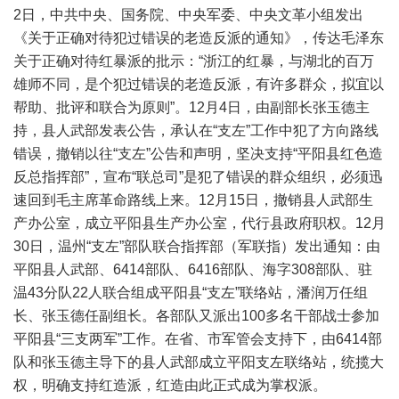
2日，中共中央、国务院、中央军委、中央文革小组发出
《关于正确对待犯过错误的老造反派的通知》，传达毛泽东
关于正确对待红暴派的批示：“浙江的红暴，与湖北的百万
雄师不同，是个犯过错误的老造反派，有许多群众，拟宜以
帮助、批评和联合为原则”。12月4日，由副部长张玉德主
持，县人武部发表公告，承认在“支左”工作中犯了方向路线
错误，撤销以往“支左”公告和声明，坚决支持“平阳县红色造
反总指挥部”，宣布“联总司”是犯了错误的群众组织，必须迅
速回到毛主席革命路线上来。12月15日，撤销县人武部生
产办公室，成立平阳县生产办公室，代行县政府职权。12月
30日，温州“支左”部队联合指挥部（军联指）发出通知：由
平阳县人武部、6414部队、6416部队、海字308部队、驻
温43分队22人联合组成平阳县“支左”联络站，潘润万任组
长、张玉德任副组长。各部队又派出100多名干部战士参加
平阳县“三支两军”工作。在省、市军管会支持下，由6414部
队和张玉德主导下的县人武部成立平阳支左联络站，统揽大
权，明确支持红造派，红造由此正式成为掌权派。