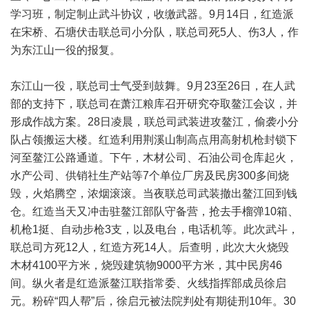
学习班，制定制止武斗协议，收缴武器。9月14日，红造派
在宋桥、石塘伏击联总司小分队，联总司死5人、伤3人，作
为东江山一役的报复。
东江山一役，联总司士气受到鼓舞。9月23至26日，在人武
部的支持下，联总司在萧江粮库召开研究夺取鳌江会议，并
形成作战方案。28日凌晨，联总司武装进攻鳌江，偷袭小分
队占领搬运大楼。红造利用荆溪山制高点用高射机枪封锁下
河至鳌江公路通道。下午，木材公司、石油公司仓库起火，
水产公司、供销社生产站等7个单位厂房及民房300多间烧
毁，火焰腾空，浓烟滚滚。当夜联总司武装撤出鳌江回到钱
仓。红造当天又冲击驻鳌江部队守备营，抢去手榴弹10箱、
机枪1挺、自动步枪3支，以及电台，电话机等。此次武斗，
联总司方死12人，红造方死14人。后查明，此次大火烧毁
木材4100平方米，烧毁建筑物9000平方米，其中民房46
间。纵火者是红造派鳌江联指常委、火线指挥部成员徐启
元。粉碎“四人帮”后，徐启元被法院判处有期徒刑10年。30