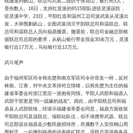
线撤退到矾山。联总司武装二连防守张花山，被打死3人，
受伤数人。16日，支持红造派的6515部队进驻灵溪设防，
驻灵溪中学。23日，平阳红造和温州工总司派武装从灵溪出
发，大举围剿矾山，企图武装消灭平阳联总司和温联总。联
总司和温联总人员向福鼎撤退。撤退前，联总司金融总部根
据联总司总部的要求，从矾山银行带走现金30余万元，灵溪
银行近17万元，马站银行近12万元。
武斗尾声
由于福州军区司令韩先楚和南京军区司令许世友一样，反对
林彪、江青，对中央文革持对立情绪，以韩先楚为主任的福
建省革委会对浙江受压一派抱有同情。平阳人武部和福鼎人
武部干部更是“同一战壕的战友”。因此，由平阳联总司和福
鼎县人武部联络，经请示福建省革委会同意，福鼎方面收留
平阳联总司及温联总、瑞联站队伍，但不准携带武器。联总
司总部设在福鼎县少数民族招待所，所属数千人安排桐山周
围村庄。一起撤到福鼎的还有矾矿联总、温联总等浙南各县