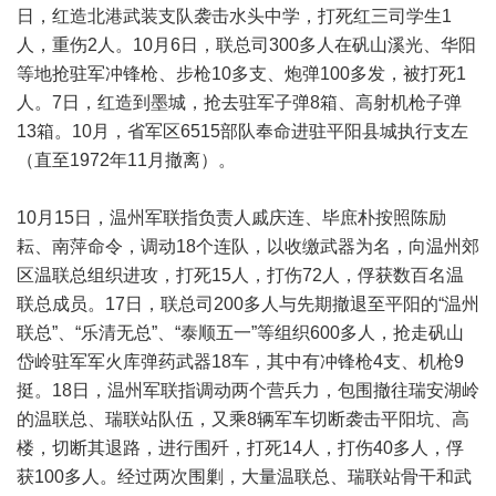
日，红造北港武装支队袭击水头中学，打死红三司学生1
人，重伤2人。10月6日，联总司300多人在矾山溪光、华阳
等地抢驻军冲锋枪、步枪10多支、炮弹100多发，被打死1
人。7日，红造到墨城，抢去驻军子弹8箱、高射机枪子弹
13箱。10月，省军区6515部队奉命进驻平阳县城执行支左
（直至1972年11月撤离）。
10月15日，温州军联指负责人戚庆连、毕庶朴按照陈励
耘、南萍命令，调动18个连队，以收缴武器为名，向温州郊
区温联总组织进攻，打死15人，打伤72人，俘获数百名温
联总成员。17日，联总司200多人与先期撤退至平阳的“温州
联总”、“乐清无总”、“泰顺五一”等组织600多人，抢走矾山
岱岭驻军军火库弹药武器18车，其中有冲锋枪4支、机枪9
挺。18日，温州军联指调动两个营兵力，包围撤往瑞安湖岭
的温联总、瑞联站队伍，又乘8辆军车切断袭击平阳坑、高
楼，切断其退路，进行围歼，打死14人，打伤40多人，俘
获100多人。经过两次围剿，大量温联总、瑞联站骨干和武