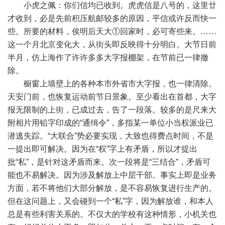
小虎之佩：你们信均已收到。虎虎信是八号的，这里廿
才收到，必是先前积压航邮较多的原因，平信或许反而快一
些。所要的材料，俟明后天大①回家时，必可寄些来。……
这一个月北京变化大，从街头即反映得十分明白。大节日前
半月，仿上海作了许许多多大字报棚架，在节前已一律撤
除。
橱窗上墙壁上的各种本市外省市大字报，也一律清除。
天安门前，也恢复运动前节日景象。至少看出在首都，大字
报无限制的上街，已成过去，告了一段落。较多的是尺来大
附相片用铅字印成的“通缉令”，多指某一单位小当权派业已
潜逃失踪。“大联合”势必要实现，大致也得费点时间，不是
一提出即可解决。因为在“权”字上有矛盾，所以才提出
批“私”，是针对这矛盾而来。次一段将是“三结合”，矛盾可
能也不易解决。因为涉及解放上中层干部。事实上即是业务
方面，若不将他们大部分解放，是不容易恢复进行生产的。
但在这问题上，又会碰到一个“私”字，因为解放谁，和本人
总是有些利害关系的。不仅大的学校有这种情形，小机关也