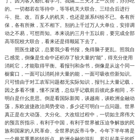
了。因为各人都忙着学习。我隔二三天才上一次街，办办吃
的。一切都若在等待中，等等机关大联合、三结合后进行
斗、批、改。百多人的机关，也还是派系纠纷不已。各有所
保，各有所揪，互不相下。别的上千过万人大单位，安排调
动之不易，可想而知。本来说的三月十五以前，要完成全部
高等院校大联合，看来还是得顺延下去了。
照医生建议，总要我少看书报，免得脑子更乱。照我自
己感觉，倒像是生命中还积存了较大量的“能”，得充分使用
消耗它，才能取得平衡。看报刊和杂书，倒像是从这个同一
橱窗口，一面可以消耗掉大量的能，一面可吸收些新知识。
只可惜由于对工农军问题都无实际知识，报刊上大量记载，
因之多看不懂，懂不深透，总似乎记载前后彼此多相同，不
明白是什幺意思。倒是看国际新闻，谈越南，谈欧洲金融动
荡，东欧波捷政治局势变动，多少还可明白一点问题。世界
真正是在大动荡、大分化、大改组过程中，一切如主席伟大
的预言所指示，有利于中国，有利于世界被压迫争解放的民
族和国家的人民革命、全世界的反帝斗争。今年下半年将是
一个极其重要的转折点。欧洲金融的混乱，若引起美元的贬