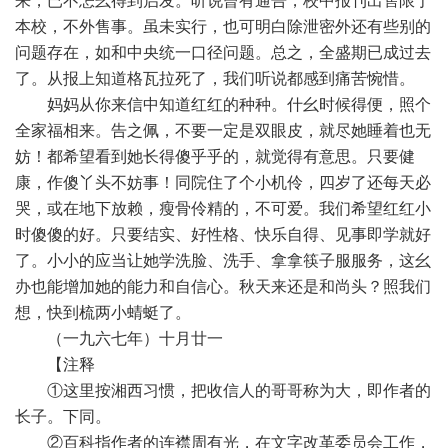
来，已不怎幺得到启发。听说曾有通告，校中报刊出售限于
本校，不外售事。虽未实行，也可明白除泄密外还有些别的
问题存在，如和中央统一口径问题。总之，全盛期已成过去
了。从报上知道格瓦拉死了，我们听说都感到痛苦惋惜。
妈妈从你来信中知道红红的种种。什幺时候得便，照个
全家福相来。告之佩，不要一定是双眼皮，就尽她睡着也无
妨！都希望看到她长得傻乎乎的，就觉得有意思。只要健
康，作傻丫头不妨事！同院住了个小机伶，四岁了还每天必
哭，或在地下放赖，瘦骨伶精的，不可爱。我们希望红红小
时傻傻的好。只要结实、好性格、快乐自得、见事即学就好
了。小小的应当让她学洗脸、洗手、拿拿筷子服服务，这幺
办也能增加她的能力和自信心。秋天来还是和尚头？照我们
想，快到梳两小蜻蜓了。
（一九六七年）十月廿一
【注释
①这里按湘西习惯，把收信人的哥哥称为大，即作者的
长子。下同。
②百科指作者的连襟周有光，在文字改革委员会工作，