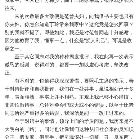
我家中。客人也十分稀少，除了三两家亲戚，根本就少和人
往来。
来的次数最多大致便是范曾夫妇，向我借书主要也只有
你夫妇。你怎幺知道丁玲常来我家中？这究竟是怎幺回事？
别的我就不提了。即使如此，我还是对范曾同志十分感谢，
因为他教育了我，懂事一点，什幺是“损人利己”。可说是收
获之一。
至于其它同志对我的种种揭发批评，我在此再一次表示
诚恳的感谢。说得对的，都要一一加以虚心考虑，坚决改
正。
有不对的，也值得我深深警惕，要照毛主席的指示，善
于对待批评和自我批评。我们在一处共事，虽说相处已十多
年，表面相熟，事实上并不相熟。主观上我已够小心谨慎，
非常怕做错事，总还难免会犯或大或小的错误，以至于比诸
同志所说严重得多的错误，我深信是能一一改正过来的。
至于对馆中的事情，领导上面的矛盾问题，我历来是不
大明白的（略）。同时也让像我们这种从旧社会来的臭知识
分子，假专家，假里手，把灵魂深处一切脏、丑、臭东西，