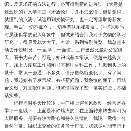
识，反复求证的方法进行，必可得到新的进展”。（大意是
这幺说的）又学习过《矛盾论》，并不怎幺懂，但是觉得，
就懂到的点滴，试运用到文物研究，也一定可望取得新发
现。明白“一切不孤立，一切事有联系和发展”。这些原则当
时虽还孤零的记入印象中，但试来结合到我对于文物的学习
研究上，得启发就太大了。本馆一系列特别展览，我总是主
动去作说明员。一 面学，一面讲。工作当然比坐办公室谈
天、看书为辛苦。可是，知识或基本常识，便越来越落实
了。加上入库房工作和图书室整理材料工作，凡派到头上的
就干。常识一会通，不多久，情形自然就变化了。有了问
题，我起始有了发言权。有些新问题，我慢慢的懂了。再结
合文献，对文献中问题，也就懂得深了些，落实好些，基础
踏实些。
记得当时冬天比较冷，午门楼上穿堂风吹动，经常是在
零下十度以下，上面是不许烤火的。在上面转来转去学习为
人民服务。是要有较大耐心和持久热情的！我呢，觉得十分
自然平常。组织上交给的任务等于打仗，我就尽可能坚持下