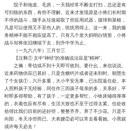
院子和地道、毛房，一天我经常不断去打扫，总还是有
可扫除的东西，有些不理解。近来才发现原是小将们长时期
不停的战斗，随手从垃圾箱取了些应用武器，煤球和菜根，
凡是可以使用又不至伤人的，统统用得上。这一来，我的服
务精神不能不相应提高了。只有几个老大妈明白情形，小将
战斗却将依旧继续下去，到升中学为止。
（一九六八年）三月廿三
【注释① 文中“神经”的准确说法应是“精神”。
之佩：寄信或不到十天即可收到。要什幺，来信说说。
近来药物供应已甚好，只是含糖钙片或者还未到时。朝慧生
了个女孩①，六斤多重，大小平安无事，已出院返住处。本
人照料孩子无经验，同住作三四孩子母亲的多，关系好，平
时即多得帮助，有了孩子，一定更多帮忙。小铁床铺得厚厚
的，衣着也应有尽有，生活大致也不至于过得太紧。住处收
拾得比我们目前的还好些，整整齐齐。养了不少花。只是不
向阳，冬天冷些而已。大表嫂②必可以常去看看她。小黑妮
或许每天必去！