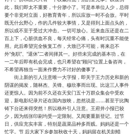
此，我们即太不重要，十分渺小了。可是本单位人少，总得
要个非党对立面，好教育青年，所以应放一时不会放。平时
既无什幺野心，作的几件较大事情，又是得到上面点头的，
所以或不至于受过大冲击。一切可放心。近来血压还是在二
百上下，心脏供血不良，每天经常心痛，头有时沉重不能使
用。此后希望完全恢复工作，大致已不可能，将来总不
外“免职”、“退休”二者间择其一。好些未完成的基本功，在
一二年后即有机会完成，也只希望在“顾问”位置上备咨询，
不希望再独当一面来作费力不讨好的傻事了。
街上新的引人注意唯一大字报，即关于王力历史和新的
阴谋的揭发，随林杰、关锋、穆欣事而出现。比这三人事件
还更惊人。因为前不久还在天安门五十万群众集会中受欢
迎，新电影纪录片还在国内放映，忽然说是……甚至于比陶
铸下台还来得突然！所以格外引人注意。王府井小报已较
少，因为纸张印刷均受一定限制。又闻要重新登记。过节
日，供应充实丰富，特别是蔬菜品种多而贱。妈妈还是一个
忙字。节 后大家下乡参加秋收十天，妈妈留在机关刻蜡