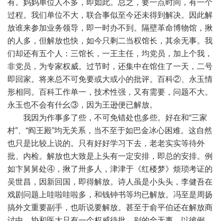
有。妈妈单位人不多，即如此。总之，要一点时间，有一个
过程。我们单位不大，联合事似至今还未得到解决。因此解
放谁来参加业务领导，即一时办不到。隔壁革命博物馆，揪
的人多，但解放也快，如今只剩二当权馆长，其余无事。我
们却还有五个人：三馆长，一王主任，均党员，加上个我，
非党员，为专家权威。过节时，还集中在馆住了一天，二号
即回家。将来总不可免要或大或小的批评。百科②、永玉情
形相同。百科工作单一，技术性强，又有需要，问题不大。
永玉也不会有什幺③，因为王逊便已解放。
我因为作事多了些，不可免错处也多些。好在和“三家
村”、“阎王殿”均无关系，当不至于如巴金冰心困难。这自然
也只是比较上说的。只有好好学习下去，老老实实等待外
批、内检。解放也大致是上头有一定安排，即总的安排。例
如卞舅舅处④，揪了卅多人，津津于《红楼梦》烦琐考证的
吴世昌，因新回国，即得解放。诗人虽是小头头，李健吾在
戏剧问题上哇啦哇啦多，和钱钟书等均已解放。冯至是周扬
搞外文重要副手，也听说要解放。甚至于俞平伯还在解放商
讨中。协和医大只有一个权威待批，别的全无事。以彼例