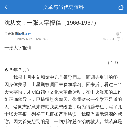
文革与当代史资料
沈从文：一张大字报稿（1966-1967）
点击重新加载
Gowest
楼主
2025-6-25 16:41:43
2831
0
一张大字报稿
（１９
６６年７月）
我是上月中旬和馆中几个领导同志一同调去集训的①，
因身体关系，上星期被调回来参加学习。回来后，看过三半
天大字报，才明白馆中文化大革命运动，在中央派来的工作
组正确领导下，已搞得热火朝天。像我这幺一个微不足道的
人，诸同志好意来帮助我思想改造，就为特辟专栏，写了几
十张大字报，列举了几百条严重错误，我应当表示深深的感
谢。因为首先想到的是，一切批评总在治病救人。我若真是