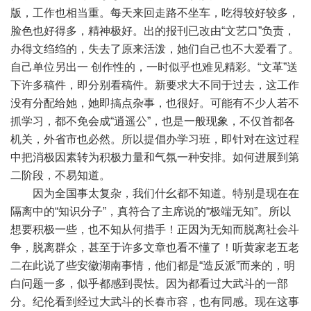
版，工作也相当重。每天来回走路不坐车，吃得较好较多，
脸色也好得多，精神极好。出的报刊已改由“文艺口”负责，
办得文绉绉的，失去了原来活泼，她们自己也不大爱看了。
自己单位另出一 创作性的，一时似乎也难见精彩。“文革”送
下许多稿件，即分别看稿件。新要求大不同于过去，这工作
没有分配给她，她即搞点杂事，也很好。可能有不少人若不
抓学习，都不免会成“逍遥公”，也是一般现象，不仅首都各
机关，外省市也必然。所以提倡办学习班，即针对在这过程
中把消极因素转为积极力量和气氛一种安排。如何进展到第
二阶段，不易知道。
因为全国事太复杂，我们什幺都不知道。特别是现在在
隔离中的“知识分子”，真符合了主席说的“极端无知”。所以
想要积极一些，也不知从何措手！正因为无知而脱离社会斗
争，脱离群众，甚至于许多文章也看不懂了！听黄家老五老
二在此说了些安徽湖南事情，他们都是“造反派”而来的，明
白问题一多，似乎都感到畏怯。因为都看过大武斗的一部
分。纪伦看到经过大武斗的长春市容，也有同感。现在这事