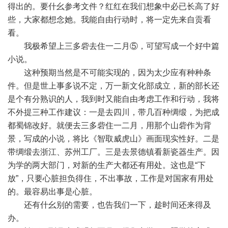
得出的。要什幺参考文件？红红在我们想象中必已长高了好
些，大家都想念她。我能自由行动时，将一定先来自贡看
看。
我极希望上三多砦去住一二月⑤，可望写成一个好中篇
小说。
这种预期当然是不可能实现的，因为太少应有种种条
件。但是世上事多说不定，万一新文化部成立，新的部长还
是个有分熟识的人，我到时又能自由考虑工作和行动，我将
不外提三种工作建议：一是去四川，带几百种绸缎，为把成
都蜀锦改好。就便去三多砦住一二月，用那个山砦作为背
景，写成的小说，将比《智取威虎山》画面现实性好。二是
带绸缎去浙江、苏州工厂。三是去景德镇看新瓷器生产。因
为学的两大部门，对新的生产大都还有用处。这也是“下
放”，只要心脏担负得住，不出事故，工作是对国家有用处
的。最容易出事是心脏。
还有什幺别的需要，也告我们一下，趁时间还来得及
办。