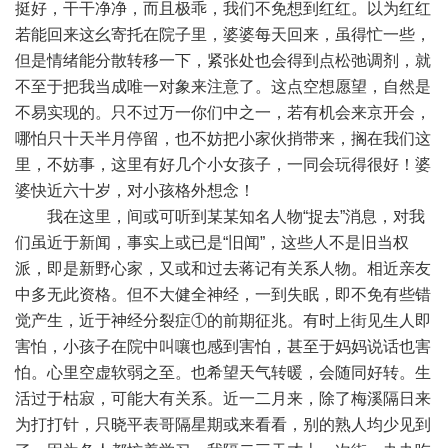
挺好，干干净净，而且极乖，我们不免想到红红。以为红红
若能回来这幺寄托在院子里，婆婆每天回来，虽得忙一些，
但是情绪能分散转移一下，紧张处也会得到点松弛调剂，就
不至于把我当成唯一对象来注意了。这点空想愿望，自然是
不易实现的。只不过万一你们中之一，若有机会来京开会，
哪怕只十天半月停留，也不妨把小家伙捎带来，搁在我们这
里，不妨事，这里有好几个小女孩子，一同会玩得很好！婆
婆快近六十岁，对小孩格外想念！
我在这里，间或可听到某某知名人物“捉去”消息，对我
们虽近于新闻，事实上或已是“旧闻”，这些人不是旧当权
派，即是新野心家，又或和过去蒋记有关系人物。相近亲友
中多无此资格。但不大健全神经，一到失眠，即不免有些错
觉产生，近于神经分裂症①的前期征兆。有时上街见生人即
害怕，小孩子在院中叫嚷也感到害怕，甚至于妈妈说话也害
怕。心里空虚软弱之至。也希望天气转暖，会随同好转。生
活过于枯寂，可能大有关系。近一二月来，除了梅溪隔日来
为打打针，只晓平表哥隔星期或来看看，别的熟人均少见到