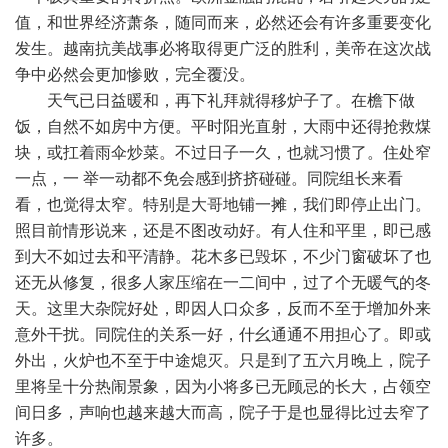
值，和世界经济萧条，随同而来，必然还会有许多重要变化
发生。越南抗美战事必将取得更广泛的胜利，美帝在这次战
争中必然会更加惨败，完全覆没。
天气已日益暖和，再下礼拜就得移炉子了。在檐下做
饭，自然不如房中方便。平时阳光直射，大雨中还得抢救煤
块，或扛着雨伞炒菜。不过日子一久，也就习惯了。住处窄
一点，一 举一动都不免会感到挤挤碰碰。同院组长来看
看，也觉得太窄。特别是大哥地铺一摊，我们即停止出门。
照目前情形说来，还是不图改动好。有人住和平里，即已感
到大不如过去和平清静。花木多已毁坏，不少门窗破坏了也
还无从修复，很多人家压缩在一二间中，过了个无暖气的冬
天。这里大杂院好处，即因人口众多，反而不至于增加外来
意外干扰。同院住的关系一好，什幺通通不用担心了。即或
外出，火炉也不至于中途熄灭。只是到了五六月晚上，院子
里将呈十分热闹景象，因为小将多已无顾忌的长大，占领空
间日多，声响也越来越大而高，院子于是也显得比过去窄了
许多。