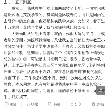
去，一直打到底。
事实上，我就在午门楼上和两廊转了十年。一切常识就
是那幺通过实践学来的。有些问题比较专门，而且是国内过
去研究中的空白点，也还是从实践学来的。比如说，看了过
十万绸缎，又结合文献，我当然懂得就比较落实了。
大致当时从组织上看来，我的工作似太沉闷了点，（或
者别的原因）为照顾我情绪，又让我去当时辅仁大学教三小
时散文习作，为廿个学生改卷子。不多久，又给我机会去四
川参加土改。这期间，我曾写了个《我在文学创作上错误思
想的检讨》③，可能是由《光明日报》发表，香港曾转载
过。土改工作是在内江县三区产甘蔗出白糖地区，剥削特别
严重，蔗农生活多近于农奴。我在总队部专搞“糖房的剥削
调查”工作，工作前后约五个月。受到一次终生难忘的深刻
教育。本来用意，也有可能希望我就材料写一中或长篇小
说。末后因为时间短，问题多，懂的事还不够全面，无法着
手，只好搁下。
回到重庆，总队总结发言时，还曾让我就问题作廿分钟
回复
收藏
转播
分享
淘帖