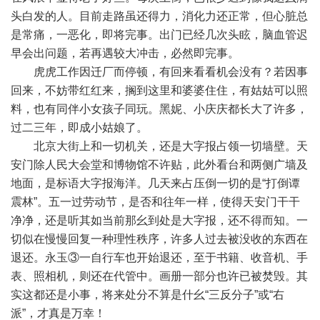
头白发的人。目前走路虽还得力，消化力还正常，但心脏总
是常痛，一恶化，即将完事。出门已经几次头眩，脑血管迟
早会出问题，若再遇较大冲击，必然即完事。
虎虎工作因迁厂而停顿，有回来看看机会没有？若因事
回来，不妨带红红来，搁到这里和婆婆住住，有姑姑可以照
料，也有同伴小女孩子同玩。黑妮、小庆庆都长大了许多，
过二三年，即成小姑娘了。
北京大街上和一切机关，还是大字报占领一切墙壁。天
安门除人民大会堂和博物馆不许贴，此外看台和两侧广墙及
地面，是标语大字报海洋。几天来占压倒一切的是“打倒谭
震林”。五一过劳动节，是否和往年一样，使得天安门干干
净净，还是听其如当前那幺到处是大字报，还不得而知。一
切似在慢慢回复一种理性秩序，许多人过去被没收的东西在
退还。永玉③一自行车也开始退还，至于书籍、收音机、手
表、照相机，则还在代管中。画册一部分也许已被焚毁。其
实这都还是小事，将来处分不算是什幺“三反分子”或“右
派”，才真是万幸！