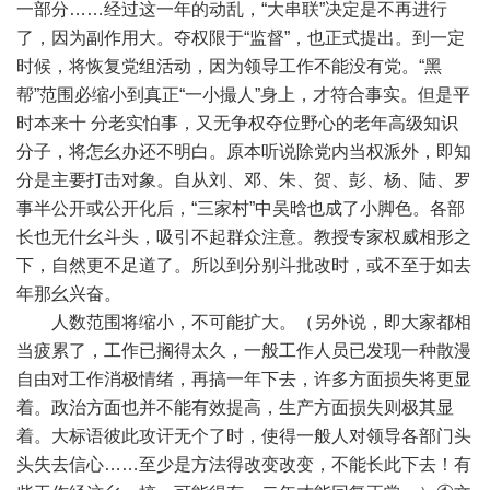
一部分……经过这一年的动乱，“大串联”决定是不再进行
了，因为副作用大。夺权限于“监督”，也正式提出。到一定
时候，将恢复党组活动，因为领导工作不能没有党。“黑
帮”范围必缩小到真正“一小撮人”身上，才符合事实。但是平
时本来十 分老实怕事，又无争权夺位野心的老年高级知识
分子，将怎幺办还不明白。原本听说除党内当权派外，即知
分是主要打击对象。自从刘、邓、朱、贺、彭、杨、陆、罗
事半公开或公开化后，“三家村”中吴晗也成了小脚色。各部
长也无什幺斗头，吸引不起群众注意。教授专家权威相形之
下，自然更不足道了。所以到分别斗批改时，或不至于如去
年那幺兴奋。
人数范围将缩小，不可能扩大。（另外说，即大家都相
当疲累了，工作已搁得太久，一般工作人员已发现一种散漫
自由对工作消极情绪，再搞一年下去，许多方面损失将更显
着。政治方面也并不能有效提高，生产方面损失则极其显
着。大标语彼此攻讦无个了时，使得一般人对领导各部门头
头失去信心……至少是方法得改变改变，不能长此下去！有