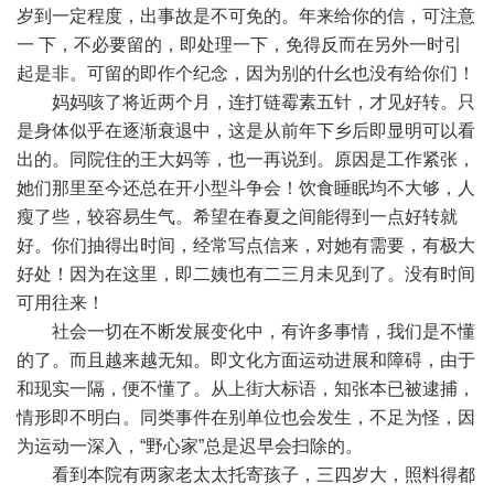
岁到一定程度，出事故是不可免的。年来给你的信，可注意
一 下，不必要留的，即处理一下，免得反而在另外一时引
起是非。可留的即作个纪念，因为别的什幺也没有给你们！
妈妈咳了将近两个月，连打链霉素五针，才见好转。只
是身体似乎在逐渐衰退中，这是从前年下乡后即显明可以看
出的。同院住的王大妈等，也一再说到。原因是工作紧张，
她们那里至今还总在开小型斗争会！饮食睡眠均不大够，人
瘦了些，较容易生气。希望在春夏之间能得到一点好转就
好。你们抽得出时间，经常写点信来，对她有需要，有极大
好处！因为在这里，即二姨也有二三月未见到了。没有时间
可用往来！
社会一切在不断发展变化中，有许多事情，我们是不懂
的了。而且越来越无知。即文化方面运动进展和障碍，由于
和现实一隔，便不懂了。从上街大标语，知张本已被逮捕，
情形即不明白。同类事件在别单位也会发生，不足为怪，因
为运动一深入，“野心家”总是迟早会扫除的。
看到本院有两家老太太托寄孩子，三四岁大，照料得都