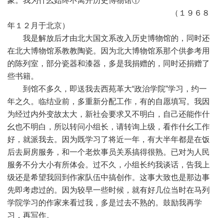
象。我为什幺始终不离开历史博物馆①
（１９６８
年１２月于北京）
我是解放后才由北大国文系改入历史博物馆的，同时还
在北大博物馆系教教陶瓷。因为北大博物馆系那个供参考用
的陈列室，部分瓷器和漆器，多是我捐赠的，同时还捐赠了
些书籍。
到馆不多久，即送我去西苑革大“政治学院”学习，约一
年之久。临结业前，多重新分配工作，有的自愿填写。我因
为经过内外变故太大，新社会要求又不明白，自己还能作什
幺也不明白，所以转问小组长，请转询上级，看作什幺工作
好，就派我去。因为既学习了将近一年，有大半年都是在饭
后去厨房服务，和一个老炊事员关系搞得很熟。已对为人民
服务不分大小有所体会。过不久，小组长约我谈话，告我上
级还是希望我回到作家队伍中搞创作。这事大致也是那边事
先即考虑过的。因为较早一些时候，就有好几位当时在马列
学院学习的作家来看过我，多是过去不熟的。鼓励我再学
习，再写作。