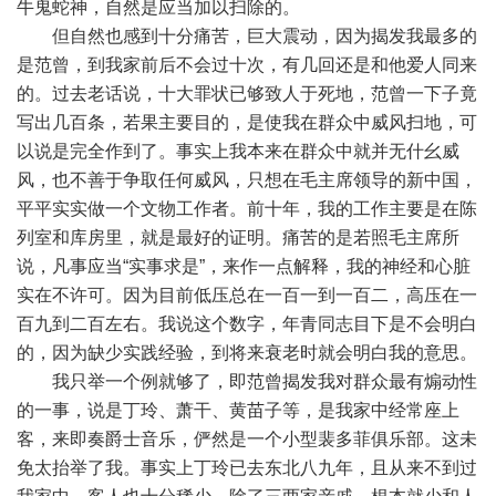
牛鬼蛇神，自然是应当加以扫除的。
但自然也感到十分痛苦，巨大震动，因为揭发我最多的
是范曾，到我家前后不会过十次，有几回还是和他爱人同来
的。过去老话说，十大罪状已够致人于死地，范曾一下子竟
写出几百条，若果主要目的，是使我在群众中威风扫地，可
以说是完全作到了。事实上我本来在群众中就并无什幺威
风，也不善于争取任何威风，只想在毛主席领导的新中国，
平平实实做一个文物工作者。前十年，我的工作主要是在陈
列室和库房里，就是最好的证明。痛苦的是若照毛主席所
说，凡事应当“实事求是”，来作一点解释，我的神经和心脏
实在不许可。因为目前低压总在一百一到一百二，高压在一
百九到二百左右。我说这个数字，年青同志目下是不会明白
的，因为缺少实践经验，到将来衰老时就会明白我的意思。
我只举一个例就够了，即范曾揭发我对群众最有煽动性
的一事，说是丁玲、萧干、黄苗子等，是我家中经常座上
客，来即奏爵士音乐，俨然是一个小型裴多菲俱乐部。这未
免太抬举了我。事实上丁玲已去东北八九年，且从来不到过