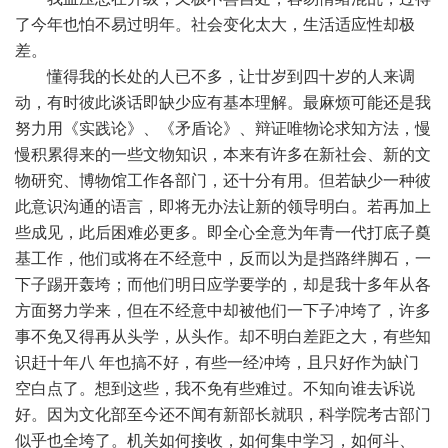
了今年也怕不易过明年。社会变化太大，生活适应性却极
差。
懂得我的长处的人已不多，让廿岁到四十岁的人来调
动，有时彼此谈话即缺少应有基本理解。最麻烦可能还是我
努力用《实践论》、《矛盾论》、辩证唯物论求知方法，慢
慢积累得来的一些文物知识，本来有许多在新社会、新的文
物研究、博物馆工作各部门，还十分有用。但若缺少一种彼
此意识沟通的语言，即将无办法让新的领导明白。若再加上
些成见，此后困难必更多。即全心全意为年青一代打底子奠
基工作，他们或将在不经意中，反而以为是挡路绊脚石，一
下子踢开轰垮；而他们明日应学要学的，却是我十多年从各
方面努力学来，但在不经意中却被他们一下子冲垮了，许多
事不免又得再从头学，从头作。却不明白差距之大，有些知
识赶十年八 年也搞不好，有些一经冲垮，且只好作为缺门
空白点了。想到这些，我不免有些难过。不知向谁去诉说
好。因为文化部至今还不闻有新部长就职，科学院考古部门
似乎也全垮了。机关如何接收，如何集中学习，如何斗、