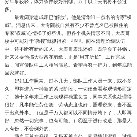
分年事较轻，体力条件较好的③。五十以上去的将不会过
多。
最近闻梁思成即已“解放”。他是清华唯一点名的专家“权
威”。消息传来，大专院校自然有不少不曾点名已被揪住的
专家“权威”心情松了好些儿。但各个机关情形不同，大表哥
校中可能对于“教授”就抓得紧一些些。闻在清理阶级队伍
中，还不断有新的加入。大表哥表现还好，既学会了补锅，
近来又要他搞大型凿花剪纸，正是“用其所长”，工作完成
后，闻宣传队中工人相当满意。希望再努一把力，到年底能
回家就好。
妈妈工作照常。过不几天，部队工作人员一来，或不多
久，即将进入一种新的紧张阶段，一切便全看客观情形而定
了。她十多年来工作上表现得稳重负责，同事关系也处理得
很好，凡事能任劳任怨，劳动态度也好，照理说来，当不至
于出意外事。（但是千万人都可以不同情形垮下了，人即再
好，忽然一切完事，也有可能。）④至于进行改造，那是人
人有份，不会例外的。
我血压总在升级，又极不善自处，容易情绪混乱，过得