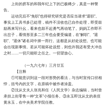
上街的挤车的和我年纪上下的已极稀少，真是一种警
告。
运动完后不“免职”也得研究研究是否应当请求“退职”。
事实上工具书多已处理，稿件不没收也已自作处理，即受鼓
励再来写什幺，看来也鼓不起勇气再动笔了。妈妈工作即不
出岔子，看情形至多二三年也会要受编遣，在“解职”、“退
职”、“退休”诸名词中择一而行。这都是从好处设想。也可能
会出现新事情。若从可能坏处设想，则也许我还有受大冲击
之时……一切只能听之任之。一切望放心。
（一九六七年）三月廿五
【注释
①可能意识到这一段对形势的看法，与当时宣传口径相
悖，括号内的文字，在原稿中被作者涂盖。
②沈从文夫人张兆和任《人民文学》杂志编辑，当时曾
承担上街零售一种“文革”小报任务。③永玉即沈从文的表侄
黄永玉，在中央美术学院任教。