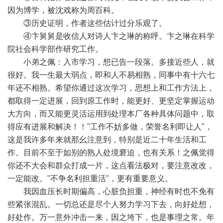
因为博学，被沈戏称为周百科。
③历史证明，作者这些估计过分乐观了。
④卞舅舅是收信人对诗人卞之琳的称呼。卞之琳在科学
院社会科学部作研究工作。
小弟之佩：入市学习，想已告一段落。多接近些人，就
很好。我一生最大弱点，即和人不易相熟，同事中有十六七
年还不相熟。希望你通过这次学习，思想上和工作方法上，
都取得一定进展，回到原工作时，能更好、更坚定掌握运动
大方向，而又能更灵活运用到处理本厂各种具体问题中，取
得应有进展和解决！！"工作不妨多做，荣誉名利即让人"，
这是我许多年来就那幺注意到，特别是近二十年生活和工
作。目前不至于如别的熟人处境窘迫，也有关系！之佩觉得
你还不大会和群众打成一片，这点看法极对，要注意改改，
一定能改。"不争名利担重活"，更有重要意义。
我因血压长时期偏高，心脏负担重，神经有时也不免有
些紧张混乱。一切总还是尽个人努力学习下去，向好处想，
好处作。万一意外冲击一来，因之垮下，也是事理之常。年