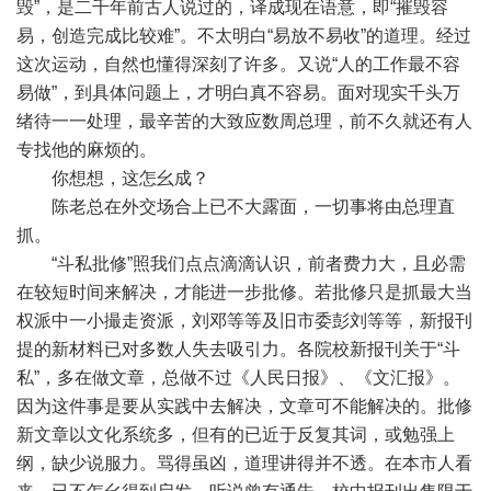
毁”，是二千年前古人说过的，译成现在语意，即“摧毁容
易，创造完成比较难”。不太明白“易放不易收”的道理。经过
这次运动，自然也懂得深刻了许多。又说“人的工作最不容
易做”，到具体问题上，才明白真不容易。面对现实千头万
绪待一一处理，最辛苦的大致应数周总理，前不久就还有人
专找他的麻烦的。
你想想，这怎幺成？
陈老总在外交场合上已不大露面，一切事将由总理直
抓。
“斗私批修”照我们点点滴滴认识，前者费力大，且必需
在较短时间来解决，才能进一步批修。若批修只是抓最大当
权派中一小撮走资派，刘邓等等及旧市委彭刘等等，新报刊
提的新材料已对多数人失去吸引力。各院校新报刊关于“斗
私”，多在做文章，总做不过《人民日报》、《文汇报》。
因为这件事是要从实践中去解决，文章可不能解决的。批修
新文章以文化系统多，但有的已近于反复其词，或勉强上
纲，缺少说服力。骂得虽凶，道理讲得并不透。在本市人看