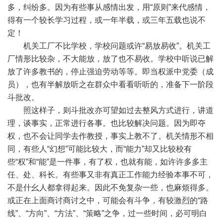
多，纠纷多。因为有些事从感情出发，用“原则”来代感情，
得有一个较长学习过程，或一年半载，或三年五载也说不
定！
机关工厂不比学校，学校问题或许“易放易收”。机关工
厂情形比较杂，不大能放，放了也不易收。学校中听说已解
放了许多教书的，停止强迫劳动等等。即当权派中党委（成
员），也有半解放听之在群众中看看听听的，准备下一阶段
斗批改。
照这样子，则斗批改亦可望如过去整风方式进行，讲道
理，谈事实，正常进行各事。也比较解决问题。因为即夺
权，也不会让同学去作教授，事实上教不了。机关情形不相
同，有些人“幻想”可能比较大，而“能力”却又比较校有
些“权”和“能”是一件事，有了权，也就有能，如许许多多主
任、处、科长。有些事又非有真正工作能力经验本事不可，
不是什幺人都拿得起来。因此不免复杂一些，也麻烦得多。
或正在上面商讨商讨之中，可能会有斗争，有较激烈的“路
线”、“方向”、“方法”、“策略”之争，过一些时间，必可明白