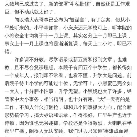
大致均已成过去了。新的部署“斗私批修”，自然还是工作艰
巨。但不动武就太好了。
闻以瑞大表哥事已公布为“被谋害”，有了定案。似从小
平处听来的。小平等如常。小庆庆还无学校可上。听本院的
小将说全市均将于十一月上课。其实名分上十月即已上课，
事实上十一月上课也将是渐渐复课，每天上二小时，即已不
错。
许多课不好教。尽学语录或新五篇和报刊文章，也难
教，且不尽合复课理想。本院子有四五个中学生，都长得如
一个成年人，报刊即不常看，也看不懂，升学大是问题。前
后院子待上小学的可能过十位，无学可上。小黑蛮已完全如
一大人，十分胆小怕事，升学无望。小黑妮也大了许多，经
管家中大小事务，相当精明，也十分有用。“大”一天有的是
工作，不加入什幺打砸抢，却和几个同事抓大方向，配合新
形势搞学习，搞大标语和语录，作得很好。厂里生产也近于
停顿，因为谁也无兴趣抓。学校还是争得激烈，大喇叭在半
夜里广播，闹得人无法安睡。我们过去只知道“事难成而易