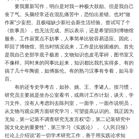
要我重新写作，明白是对我一种极大鼓励。但是我自己
丧了气。头脑经常还在混乱痛苦中，恐怕出差错。也对“做
作家”少妄想。且极端缺少新社会新生活经验。曾试写了个
《炊事员》，也无法完成。所以表示，还是希望回到博物馆
服务。工作寂寞点不妨事，人事简单比较容易适应。因此，
即回了博物馆。照当时情况说来，工作是比较困难的。首先
是我自己史部学底子极差，文物知识也皮毛零碎，图书室又
不像样。同时来的同事比起来，知识都比我扎实得多。有的
搞了几十年陶瓷，如傅振伦。有的熟习汉事有专着，如马非
百。
有的还专史学考古，如孙、姚、王、李诸人。按习惯，
研究员主要就是坐办公室看书，或商讨工作计划，谈天，学
习文件。没有人考虑到去陈列室，一面学，一面作说明员，
从文物与观众两方面研究学习，可望提高认识的。我正因为
无知，第一记装不调查研究无发言权”②，第二记装研究中
国文化史的重要性”，第三学习《实践论》，《人民日报》
社论上介绍说“若一切学术研究工作，善于用实践论求知