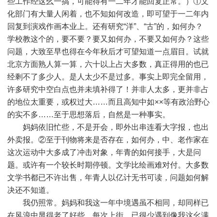
些工作经这幺一搞，可能得有一二年才能回复正常。）①文
化部门有大量人闲着，也不知如何改造，即可望于一二年内
回复到演戏作画本业上。还有研究“洋”、“古”的，如何办？
学校教这个的，要不要？要又如何办，不要又如何办？这些
问题，大致至早也得在今年秋后才可望知道一点眉目。试就
北京方面熟人算一算，六十以上占大多数，真正得用的也已
经剩不了多少人。是人太少不是过多。事实上即完全留用，
许多研究中空白点也并未填补得了！并非人太多，更并非占
的地位太重要，或权过大……而且高知中如××等有政治野心
的实不多……至于思想落后，自然是一种事实。
妈妈依旧忙些，不是开会，即外出串连看大字报，也出
外卖报。②至于刊物将来是否存在，如何办，中、老作家在
这次运动中大多成了冲击对象，年青的如何接手，大是问
题。或许有一个较长时期停顿。文学比绘画难对付。大多数
文学书都已不许出售，年青人以亿计无书可读，问题如何解
决还不知道。
我仍照常。妈妈和我这一年中境遇虽不相同，却同样已
在风浪中显得老了好些。每次上街，已很少遇到像我这幺满