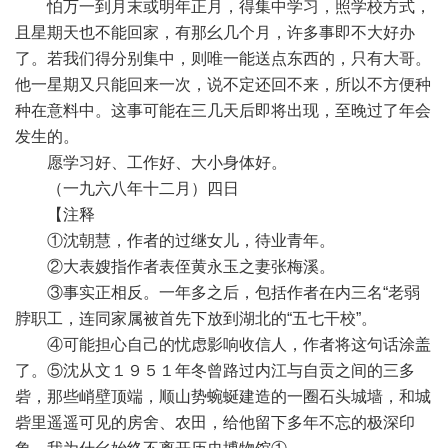
怕万一到月末或明年正月，得集中学习，照学校方式，
且星期天也不能回家，有那幺几个月，许多事即不大好办
了。若我们得分别集中，则唯一能送点东西的，只有大哥。
他一星期又只能回来一次，说不定还回不来，所以不方便种
种在意料中。这事可能在三几天后即将出现，至晚过了年会
发生的。
愿学习好、工作好、大小身体好。
（一九六八年十二月）四日
【注释
①沈朝慧，作者的过继女儿，待业青年。
②大表嫂指作者表侄黄永玉之妻张梅溪。
③事实正相反。一年多之后，包括作者在内三名“老弱
脖职工，连同家属被首先下放到湖北的“五七干校”。
④可能担心自己的忧虑影响收信人，作者将这句话涂盖
了。⑤沈从文１９５１年冬曾路过内江与自贡之间的三多
砦，那些峭壁顶端，顺山势蜿蜒建造的一圈石头城墙，和城
砦里遥遥可见的房舍、农田，给他留下多年不忘的极深印