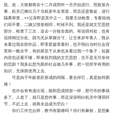
批、改，大致都将在十二月或明年一月开始进行。照政策办
事，机关已揪出几个当权多年走资派，而且还是叛徒，进行
隔离审查，××父亲即是其中之一。我要主动检查，专案组他
们却不要。二姨父情形相同，时候不到。我还是就文艺思想
部分，检查了三次，送去一分较全面的。有说得对处，也有
说得稍过分处。因为无从掌握分寸。让廿来岁年青人，既从
未看过我全部作品，即零星篇章看到，也不明白当时社会背
景和一般水平，有的甚至于从来也未看过我一个集子，短篇
内容也还看不懂，即来批判我的文艺思想，岂不是无可奈何
的悲剧？我多幺想为新的社会做几年事，把一切所学有用的
知识，无保留使用上去。
可是由于年龄差距形成的间隔，要去掉它，真是如何困
难！
也许会有奇迹出现，能和思成情形一样，那可作的事就
多了。人老了，就只是想作事，而且深深明白机关中薄弱环
节，不赶上去，就将永远成为空白！
你们工作怎幺样，教书有困难吗？你们有麻烦，是想象