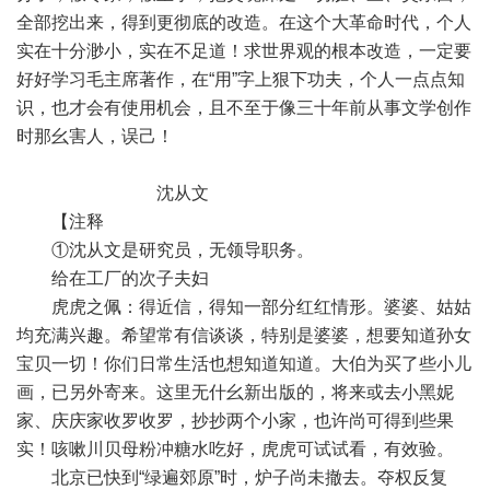
全部挖出来，得到更彻底的改造。在这个大革命时代，个人
实在十分渺小，实在不足道！求世界观的根本改造，一定要
好好学习毛主席著作，在“用”字上狠下功夫，个人一点点知
识，也才会有使用机会，且不至于像三十年前从事文学创作
时那幺害人，误己！
沈从文
【注释
①沈从文是研究员，无领导职务。
给在工厂的次子夫妇
虎虎之佩：得近信，得知一部分红红情形。婆婆、姑姑
均充满兴趣。希望常有信谈谈，特别是婆婆，想要知道孙女
宝贝一切！你们日常生活也想知道知道。大伯为买了些小儿
画，已另外寄来。这里无什幺新出版的，将来或去小黑妮
家、庆庆家收罗收罗，抄抄两个小家，也许尚可得到些果
实！咳嗽川贝母粉冲糖水吃好，虎虎可试试看，有效验。
北京已快到“绿遍郊原”时，炉子尚未撤去。夺权反复