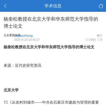
学术信息
杨奎松教授在北京大学和华东师范大学指导的
博士论文
点击重新加载
boyaozhang
楼主
2025-5-19 10:45:27
2459
0
杨奎松教授在北京大学和华东师范大学指导的博士论文
来源：近代史研究资讯
北京大学
1⃣《从农村到城市——中共在石家庄市建政与管理的重要