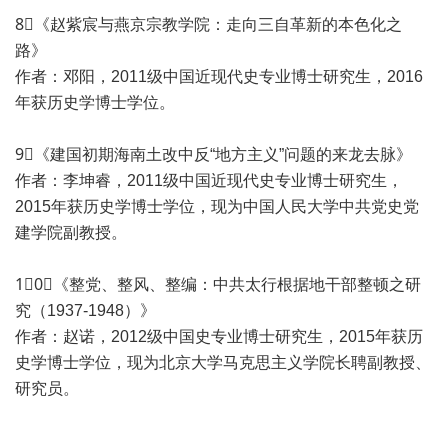
8⃣《赵紫宸与燕京宗教学院：走向三自革新的本色化之
路》
作者：邓阳，2011级中国近现代史专业博士研究生，2016
年获历史学博士学位。
9⃣《建国初期海南土改中反“地方主义”问题的来龙去脉》
作者：李坤睿，2011级中国近现代史专业博士研究生，
2015年获历史学博士学位，现为中国人民大学中共党史党
建学院副教授。
1⃣0⃣《整党、整风、整编：中共太行根据地干部整顿之研
究（1937-1948）》
作者：赵诺，2012级中国史专业博士研究生，2015年获历
史学博士学位，现为北京大学马克思主义学院长聘副教授、
研究员。