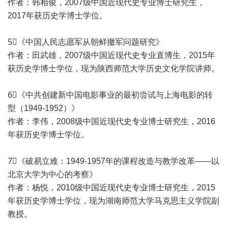
作者：韩相俊，2007级中国近现代史专业博士研究生，
2017年获历史学博士学位。
5⃣《中国人民志愿军从朝鲜撤军问题研究》
作者：田武雄，2007级中国近现代史专业直博生，2015年
获历史学博士学位，现为陕西师范大学历史文化学院讲师。
6⃣《中共创建新中国电影事业的最初尝试与上海电影的转
型（1949-1952）》
作者：李伟，2008级中国近现代史专业博士研究生，2016
年获历史学博士学位。
7⃣《破易立难：1949-1957年的课程改造与教学改革——以
北京大学为中心的考察》
作者：杨悦，2010级中国近现代史专业博士研究生，2015
年获历史学博士学位，现为湖南师范大学马克思主义学院副
教授。