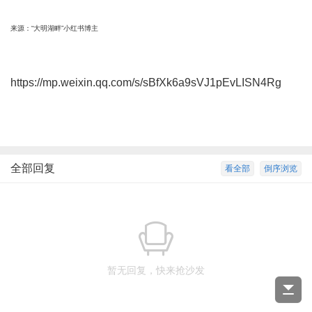
来源：“大明湖畔”小红书博主
https://mp.weixin.qq.com/s/sBfXk6a9sVJ1pEvLISN4Rg
全部回复
看全部
倒序浏览
暂无回复，快来抢沙发