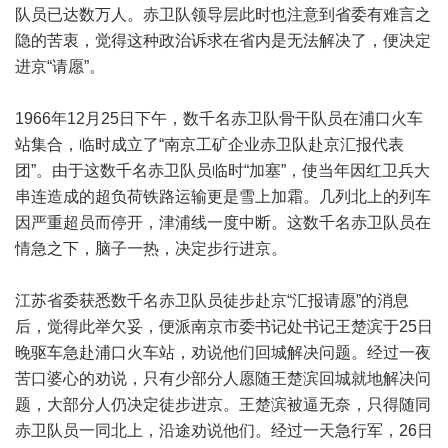
队员已达数万人。赤卫队领导层此时也注意到省委有难言之
隐的苦衷，觉得这种政治诉求在省内是无法解决了，便决定
进京“请愿”。
1966年12月25日下午，数千名赤卫队骨干队员在浦口火车
站集合，临时成立了“南京工矿企业赤卫队赴京汇报代表
团”。由于这数千名赤卫队员临时“加塞”，使当年因红卫兵大
串连造成的超负荷铁路运输更是雪上加霜。几列北上的列车
因严重超员而停开，津浦线一度中断。这数千名赤卫队员在
情急之下，脑子一热，决定步行进京。
江苏省委获悉数千名赤卫队员徒步赴京“汇报请愿”的消息
后，觉得此举欠妥，便派南京市委书记处书记王楚滨于25日
晚驱车急赴浦口火车站，劝说他们回城解决问题。经过一夜
苦口婆心的劝说，只有少部分人愿随王楚滨回城就地解决问
题，大部分人仍决定徒步进京。王楚滨被逼无奈，只得随同
赤卫队员一同北上，沿途劝说他们。经过一天急行军，26日