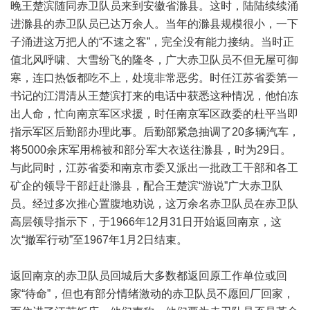
晚王楚滨随同赤卫队员来到安徽省滁县。这时，陆陆续续涌
进滁县的赤卫队员已达万余人。当年的滁县规模很小，一下
子涌进这万把人的“不速之客”，完全没有能力接纳。当时正
值北风呼啸、大雪纷飞的隆冬，广大赤卫队员不但无屋可御
寒，连口热饭都吃不上，处境非常恶劣。时任江苏省委第一
书记的江渭清从王楚滨打来的电话中获悉这种情况，他怕冻
出人命，忙向南京军区求援，时任南京军区政委的杜平当即
指示军区后勤部办理此事。后勤部紧急抽调了20多辆汽车，
将5000余床军用棉被和部分军大衣送往滁县，时为29日。
与此同时，江苏省委和南京市委又派出一批政工干部和各工
矿企的领导干部赶赴滁县，配合王楚滨“游说”广大赤卫队
员。经过多次推心置腹地劝说，这万余名赤卫队员在赤卫队
高层领导指示下，于1966年12月31日开始返回南京，这
次“撤军行动”至1967年1月2日结束。
返回南京的赤卫队员回城后大多数都返回原工作单位或回
家“待命”，但也有部分情绪激动的赤卫队员不愿回厂回家，