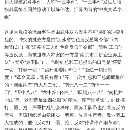
起大规模武斗事件，人称“一三事件”。“一三事件”发生后很
快就震惊全国并惊动了以陈伯达、江青为首的“中央文革小
组”。
这场大规模的流血事件是由武斗双方发生不可调和的冲突引
起的。冲突的挑战方是由“江苏省红色造反总司令部”（简
称“红总”）和“江苏省工人红色造反总司令部”（简称“工总”）
等造反派，而被迫卷入冲突的一方是“南京市工矿企业赤卫
队”（简称“赤卫队”）。当时红总和工总提出的口号是“怀疑
一切，打倒一切！”“踢开党委闹革命！”“砸烂一切旧制
度！”“革命无罪，造反有理！”等。当时红总和工总闹腾最凶
的下属组织有“南大八二七”、“南无八一二”“南体一一
四”、“五中八八”、“六中韶山公社”、“跃钢八一八”、“南机井
冈山”等。这些造反派四处鼓吹“停课、停产闹革命”，到处搞
打、砸、抢，严重扰乱社会秩序。而赤卫队虽也打着造反的
旗号，但该组织是由党团员、劳模、先进生产者、敬业老工
人组成的，他们反对打、砸、抢，反对“停课停产闹革命”。