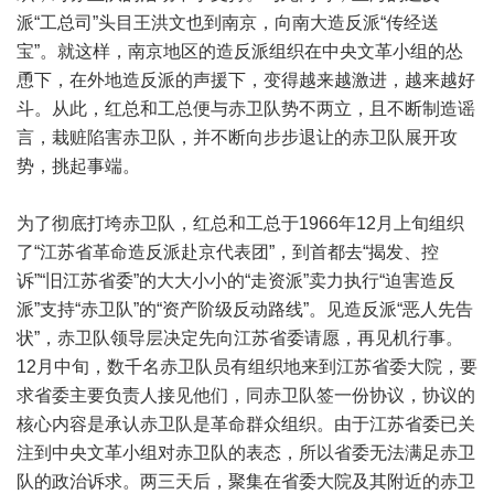
派“工总司”头目王洪文也到南京，向南大造反派“传经送
宝”。就这样，南京地区的造反派组织在中央文革小组的怂
恿下，在外地造反派的声援下，变得越来越激进，越来越好
斗。从此，红总和工总便与赤卫队势不两立，且不断制造谣
言，栽赃陷害赤卫队，并不断向步步退让的赤卫队展开攻
势，挑起事端。
为了彻底打垮赤卫队，红总和工总于1966年12月上旬组织
了“江苏省革命造反派赴京代表团”，到首都去“揭发、控
诉”“旧江苏省委”的大大小小的“走资派”卖力执行“迫害造反
派”支持“赤卫队”的“资产阶级反动路线”。见造反派“恶人先告
状”，赤卫队领导层决定先向江苏省委请愿，再见机行事。
12月中旬，数千名赤卫队员有组织地来到江苏省委大院，要
求省委主要负责人接见他们，同赤卫队签一份协议，协议的
核心内容是承认赤卫队是革命群众组织。由于江苏省委已关
注到中央文革小组对赤卫队的表态，所以省委无法满足赤卫
队的政治诉求。两三天后，聚集在省委大院及其附近的赤卫