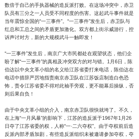
数倍于自己的手执器械的造反派打败。在这场冲突中，赤卫
队员有三分之一人员受不同程度的伤害。这起武斗事件就是
当年震惊全国的“一三事件”。“一三事件”发生后，赤卫队与
红总和工总之间的矛盾更加激化。双方都上街示威游行，控
诉声讨对方，新的大规模武斗一触即发！
“一三事件”发生后，南京广大市民都处在观望状态，他们企
盼了解“一三事件”的真相及冲突双方的对与错。1月6日，陈
伯达以中央文革小组的名义给江苏省委打来电话，陈伯达在
电话中措辞严厉地指责南京赤卫队在江苏饭店制造白色恐
怖，责令江苏省委不得对此袖手旁观，更不能幕后操纵，否
则后果自负！
由于中央文革小组的介入，南京赤卫队很快就垮了。不久，
在上海“一月风暴”的影响下，江苏的造反派于1967年1月26
日夺了江苏省委的权，人称“一·二六夺权”。由于夺权前后造
反派内部矛盾加剧，有些造反派组织未被邀请参加夺权，夺