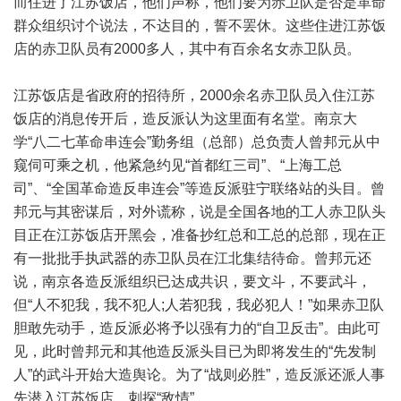
而住进了江苏饭店，他们声称，他们要为赤卫队是否是革命
群众组织讨个说法，不达目的，誓不罢休。这些住进江苏饭
店的赤卫队员有2000多人，其中有百余名女赤卫队员。
江苏饭店是省政府的招待所，2000余名赤卫队员入住江苏
饭店的消息传开后，造反派认为这里面有名堂。南京大
学“八二七革命串连会”勤务组（总部）总负责人曾邦元从中
窥伺可乘之机，他紧急约见“首都红三司”、“上海工总
司”、“全国革命造反串连会”等造反派驻宁联络站的头目。曾
邦元与其密谋后，对外谎称，说是全国各地的工人赤卫队头
目正在江苏饭店开黑会，准备抄红总和工总的总部，现在正
有一批批手执武器的赤卫队员在江北集结待命。曾邦元还
说，南京各造反派组织已达成共识，要文斗，不要武斗，
但“人不犯我，我不犯人;人若犯我，我必犯人！”如果赤卫队
胆敢先动手，造反派必将予以强有力的“自卫反击”。由此可
见，此时曾邦元和其他造反派头目已为即将发生的“先发制
人”的武斗开始大造舆论。为了“战则必胜”，造反派还派人事
先潜入江苏饭店，刺探“敌情”。