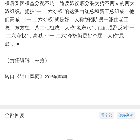
权后又因权益分配不均，造反派彻底分裂为势不两立的两大
派组织。拥护“一·二六夺权”的这派由红总和新工总组成，他
们高喊：“一·二六夺权”就是好！人称“好派”;另一派由老工
总、东方红、八二七组成，人称“老东八”，他们强烈反对“一
·二六夺权”，高喊：“一·二六”夺权就是好个屁！人称“屁
派”。■
（责任编辑：巫勇）
转自《钟山风雨》
2015年第3期
全部回复
看全部
倒序浏览