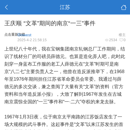
江苏
王庆顺 “文革”期间的南京“一三”事件
点击重新加载
Gowest
楼主
2025-4-2 21:58:15
2534
0
上世纪八十年代，我在宝钢集团南京轧钢总厂工作期间，结
识了线材分厂的司磅员薛德元。也算是造化弄人吧，此时此
刻穿一身蓝布工作服的老工人薛德元在“文革”时期可是南
京“八二七”主要负责人之一，他曾在造反派推举下，在1968
年至1976年期间担任江苏省革命委员会常委。我通过与薛
德元的多次交谈，兼之查阅了大量有关“文革”的资料（官方
资料和当年造反派小报），大致了解到1967年发生在古城
南京震惊全国的“一三”事件和“一·二六”夺权的来龙去脉。
1967年1月3日夜，位于南京太平南路的江苏饭店发生了一
场大规模的武斗事件。这起事件是“文革”以来江苏发生的首