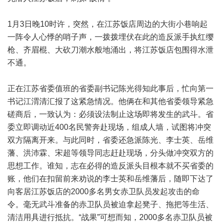
1月3日晚10时许，突然，在江苏饭店周边的大街小巷响起
一阵令人心悸的哨子声，一拨拨埋伏在此的造反派手执红缨
枪、齐眉棍、大砍刀潮水般地涌出，将江苏饭店包围得水泄
不通。
正在江苏省委值班的省委副书记陈光得知此事后，忙向第一
书记江渭清汇报了这紧急情况。他俩在和其他省委领导紧急
磋商后，一致认为：必须设法制止这场即将发生的武斗。省
委立即调动近400名民警奔赴现场，组成人墙，试图将冲突
双方隔离开来。与此同时，省委还急派陈光、李士英、岳维
藩、洪沛霖、宋超等领导同志赶赴现场，分头做冲突双方的
思想工作。谁知，志在必得的造反派头目根本就不买省委的
账，他们在扣留前来劝说的李士英和岳维藩后，随即下达了
向客居江苏饭店的2000多名男女赤卫队员发起攻击的命
令。毫无武斗准备的赤卫队员被迫拿起凳子、拖把等生活、
清洁用具进行抵抗。“战果”可想而知，2000多名赤卫队员被