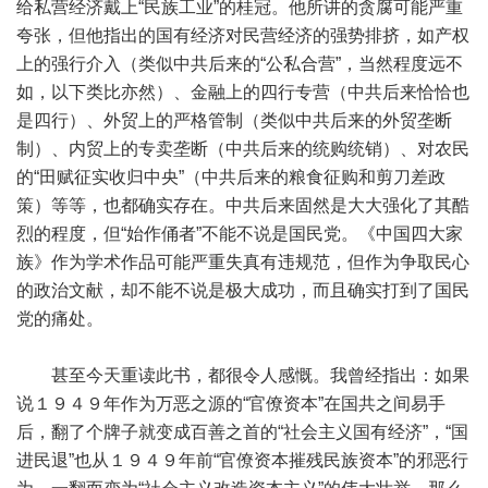
给私营经济戴上“民族工业”的桂冠。他所讲的贪腐可能严重
夸张，但他指出的国有经济对民营经济的强势排挤，如产权
上的强行介入（类似中共后来的“公私合营”，当然程度远不
如，以下类比亦然）、金融上的四行专营（中共后来恰恰也
是四行）、外贸上的严格管制（类似中共后来的外贸垄断
制）、内贸上的专卖垄断（中共后来的统购统销）、对农民
的“田赋征实收归中央”（中共后来的粮食征购和剪刀差政
策）等等，也都确实存在。中共后来固然是大大强化了其酷
烈的程度，但“始作俑者”不能不说是国民党。《中国四大家
族》作为学术作品可能严重失真有违规范，但作为争取民心
的政治文献，却不能不说是极大成功，而且确实打到了国民
党的痛处。
甚至今天重读此书，都很令人感慨。我曾经指出：如果
说１９４９年作为万恶之源的“官僚资本”在国共之间易手
后，翻了个牌子就变成百善之首的“社会主义国有经济”，“国
进民退”也从１９４９年前“官僚资本摧残民族资本”的邪恶行