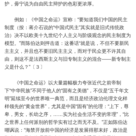
护，毋宁说为自由民主辩护的色彩更浓厚。
例如：《中国之命运》宣称：“要知道我们中国的民主
制度（按：蒋介石说的“中国式民主”其实就是旧式传统政
治）决不以欧美十九世纪个人主义与阶级观念的民主制度为
模型。”而陈伯达则抨击道：这番话“就是说，不但不要新民
主主义，并且也不要旧民主主义，而对于民众更不许其自
由，则这不是法西斯主义与旧专制主义的混合——新专制主
义是什么？”〔３〕
《中国之命运》以大量篇幅极力夸张近代之前帝制
下“中华民族”不同于他人的“固有之美德”，不仅是“五千年文
明”延续至今的世界唯一典范，而且是经济政治伦理文化样
样领先的“黄金世界”，尤其是中国“固有”的伦理：“上下，尊
卑，男女，长幼之序，……实为社会生活不变的常理”，“比
之世界上任何派别的哲学实有过之而无不及。”正如陈伯达
嘲讽说：“海禁开放前中国的经济是发展得那末好，政治是