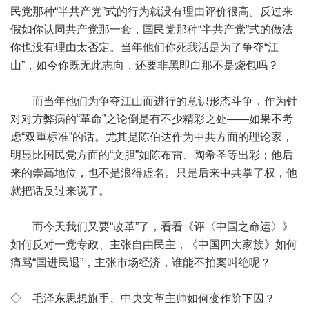
民党那种“半共产党”式的行为就没有理由评价很高。反过来
假如你认同共产党那一套，国民党那种“半共产党”式的做法
你也没有理由太否定。当年他们你死我活是为了争夺“江
山”，如今你既无此志向，还要非黑即白那不是烧包吗？
而当年他们为争夺江山而进行的意识形态斗争，作为针
对对方弊病的“革命”之论倒是有不少精彩之处——如果不考
虑“双重标准”的话。尤其是陈伯达作为中共方面的理论家，
明显比国民党方面的“文胆”如陈布雷、陶希圣等出彩；他后
来的崇高地位，也不是浪得虚名。只是后来中共掌了权，他
就把话反过来说了。
而今天我们又要“改革”了，看看《评〈中国之命运〉》
如何反对一党专政、主张自由民主，《中国四大家族》如何
痛骂“国进民退”，主张市场经济，谁能不拍案叫绝呢？
◇ 毛泽东思想旗手、中央文革主帅如何变作阶下囚？