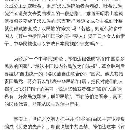
文成公主远嫁吐蕃，更是“汉民族统治者向匈奴、吐蕃民族
统治者送美女去委曲求全的一段悲剧”。“难道王昭君出塞就
使得匈奴变成了汉民族的‘宗支’吗？难道文成公主嫁到吐蕃
就使得藏族变成了汉民族的‘宗支’吗？若然，则近代许多中
国人（其中包括现在国民党的某些要人）娶了日本女人做妻
子，中华民族也可以算成日本民族的‘宗支’吗？”。
为驳斥“一个中华民族”论，陈伯达很强调“我们中国是多
民族的国家”，“承认中国以内各民族之自决权”，革命胜利后
要组织“自由统一的（各民族自由联合的）”国家。他尤其指
责国民党、蒋介石以“代表中华民族”自居，把反对他们的人
都扣上“汉奸”帽子的劣习，说这些独裁者都是“盗窃‘民族’为
私有，好象民族即朕，朕即民族”。而在陈伯达看来，真正
的民族代表，只能从民主政治中产生。
事实上，世纪之交有人把中共当时的自由民主言论搜集
编成《历史的先声》，却很快被中共查禁。陈伯达这本《评