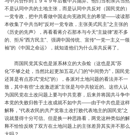
与中共合作到１９４９年后被中共抛弃。他们当初亲共当然
不是认同中共的土地主张，而是认同中共反对（国民党的）
一党专政，把中共看做中国走向宪政民主的希望——读读那
本收集了中共当时“反对一党专政，主张美式民主”之主张的
《历史的先声》，再看看蒋介石那本与今天“主旋律”差不多
的、拒斥“西方民主”、强调中国传统、宣传“一党一主义一领
袖”的《中国之命运》，就知道他们为什么亲共反蒋了。
而国民党其实也是派系林立的大杂烩（这也是其“苏
化”不够之处，当然比起更加五花八门的“中间势力”，国民党
还算是有点苏式“党纪”的），各派对土地问题的看法并不一
致，其中有些“土改激进派”主张是与中共较近的。这些人认
为国民党在土改问题上要与中共竞赛，后来并将国共斗争中
本党的失败归咎于土改成就不如中共——由于中共也是这样
解释，“代表农民的共产党靠土改打败代表地主的国民党”之
说就显得十分可信。但是换一种思路看，两党这种类似的解
释不恰恰反映了双方在土地问题上的主张差异其实并不那么
大吗？