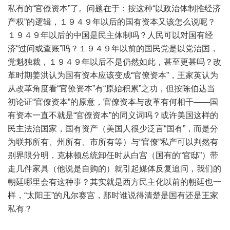
私有的“官僚资本”了。问题在于：按这种“以政治体制推经济
产权”的逻辑，１９４９年以后的国有资本又该怎么说呢？
１９４９年以后的中国是民主体制吗？人民可以对国有经
济“过问或查账”吗？１９４９年以前的国民党是以党治国，
党魁独裁，１９４９年以后不是仍然如此，甚至更甚吗？改
革时期姜洪认为国有资本应该变成“官僚资本”，王家英认为
从改革角度看“官僚资本”有“原始积累”之功，但按陈伯达当
初论证“官僚资本”的原意，官僚资本与改革有何相干——国
有资本一直不就是“官僚资本”的同义词吗？或许美国这样的
民主法治国家，国有资产（美国人很少泛言“国有”，而是分
为联邦所有、州所有、市所有等）与“官僚”私产可以判然有
别界限分明，克林顿总统卸任时从白宫（国有的“官邸”）带
走几件家具（他说是自购的）就引起媒体反复追问，我们的
朝廷哪里会有这种事？其实就是西方民主化以前的朝廷也一
样，“太阳王”的凡尔赛宫，那时谁说得清楚是国有还是王家
私有？