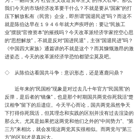
为，一翻而变为“社会主义改造资本主义”的伟大壮举。那么
我们今天的市场经济改革要干什么？不就是要从“国家”的打
压下解放私有（民营）企业，即所谓“国退民进”吗？而这不
就是陈伯达早在１９４６年就大声疾呼的：要让“民族工
业”摆脱“官僚资本”的摧残吗？今天改革派经济学家挖空心思
的“思想解放”，不就是反对“国进民退”，主张“国退民进”吗？
《中国四大家族》通篇讲的不就是这个？而其慷慨激昂的激
进姿态，今天的改革派经济学恐怕都望尘莫及吧。
◇ 从陈伯达看国共斗争：意识形态，还是逐鹿问鼎？
近年来的“民国粉”现象是对过去几十年官方“民国黑”的
反弹，是后者的“镜像”，也是那个时期国共两党你死我活“楚
汉相争”留下的后遗症。今天平心而论，国共两党虽然争天
下打得你死我活，但其理念和实践的区别并没有过去渲染的
那么大。尤其是如果把这两党和他们之外的“中间势力”、“第
三方”来相比，就会发现这两党其实很相似。而两党与“第三
方”的区别才是真叫大。