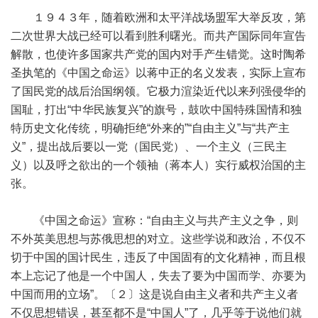
１９４３年，随着欧洲和太平洋战场盟军大举反攻，第
二次世界大战已经可以看到胜利曙光。而共产国际同年宣告
解散，也使许多国家共产党的国内对手产生错觉。这时陶希
圣执笔的《中国之命运》以蒋中正的名义发表，实际上宣布
了国民党的战后治国纲领。它极力渲染近代以来列强侵华的
国耻，打出“中华民族复兴”的旗号，鼓吹中国特殊国情和独
特历史文化传统，明确拒绝“外来的”“自由主义”与“共产主
义”，提出战后要以一党（国民党）、一个主义（三民主
义）以及呼之欲出的一个领袖（蒋本人）实行威权治国的主
张。
《中国之命运》宣称：“自由主义与共产主义之争，则
不外英美思想与苏俄思想的对立。这些学说和政治，不仅不
切于中国的国计民生，违反了中国固有的文化精神，而且根
本上忘记了他是一个中国人，失去了要为中国而学、亦要为
中国而用的立场”。〔２〕这是说自由主义者和共产主义者
不仅思想错误，甚至都不是“中国人”了，几乎等于说他们就