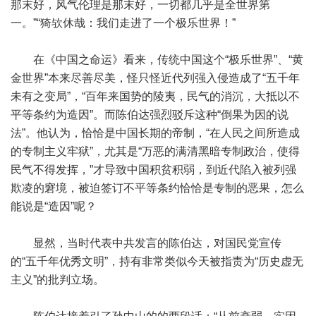
那末好，风气伦理是那末好，一切都几乎是全世界第
一。”“猗欤休哉：我们走进了一个极乐世界！”
在《中国之命运》看来，传统中国这个“极乐世界”、“黄
金世界”本来尽善尽美，怪只怪近代列强入侵造成了“五千年
未有之变局”，“百年来国势的陵夷，民气的消沉，大抵以不
平等条约为造因”。而陈伯达强烈驳斥这种“倒果为因的说
法”。他认为，恰恰是中国长期的帝制，“在人民之间所造成
的专制主义牢狱”，尤其是“万恶的满清黑暗专制政治，使得
民气不得发挥，”才导致中国积贫积弱，到近代陷入被列强
欺凌的窘境，被迫签订不平等条约恰恰是专制的恶果，怎么
能说是“造因”呢？
显然，当时代表中共发言的陈伯达，对国民党宣传
的“五千年优秀文明”，持有非常类似今天被指责为“历史虚无
主义”的批判立场。