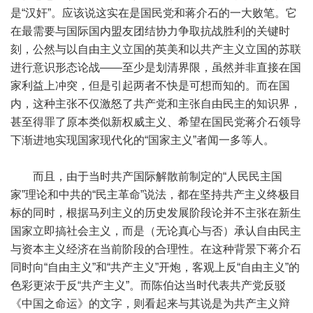
是“汉奸”。应该说这实在是国民党和蒋介石的一大败笔。它
在最需要与国际国内盟友团结协力争取抗战胜利的关键时
刻，公然与以自由主义立国的英美和以共产主义立国的苏联
进行意识形态论战——至少是划清界限，虽然并非直接在国
家利益上冲突，但是引起两者不快是可想而知的。而在国
内，这种主张不仅激怒了共产党和主张自由民主的知识界，
甚至得罪了原本类似新权威主义、希望在国民党蒋介石领导
下渐进地实现国家现代化的“国家主义”者闻一多等人。
而且，由于当时共产国际解散前制定的“人民民主国
家”理论和中共的“民主革命”说法，都在坚持共产主义终极目
标的同时，根据马列主义的历史发展阶段论并不主张在新生
国家立即搞社会主义，而是（无论真心与否）承认自由民主
与资本主义经济在当前阶段的合理性。在这种背景下蒋介石
同时向“自由主义”和“共产主义”开炮，客观上反“自由主义”的
色彩更浓于反“共产主义”。而陈伯达当时代表共产党反驳
《中国之命运》的文字，则看起来与其说是为共产主义辩