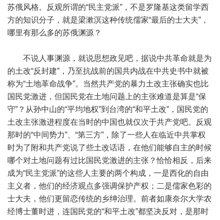
苏俄风格。反观所谓的“民主党派”，不是罗隆基这类留学西
方的知识分子，就是梁漱溟这种传统儒家“最后的士大夫”，
哪里有那么多的苏俄渊源？
不说人事渊源，就说思想政见吧，据说中共革命就是为
的土改“反封建”，乃至抗战前的国共内战在中共史书中就被
称为“土地革命战争”。当然共产党的暴力土改主张确实也比
国民党激进，但国民党在土地问题上的主张难道是算是“保
守”？从孙中山的“平均地权”到台湾的“和平土改”，国民党的
土改主张激进程度在当时的中国也就仅次于共产党吧。反观
那时的“中间势力”、“第三方”，除了一些人在临近中共掌权
时为了附和共产党说了些土改话语，在他们能够自主的时候
哪个对土地问题有过比国民党激进的主张？恰恰相反，后来
成为“民主党派”的这些人主要的两个构成，一是西化的自由
主义者，他们的经济观点多强调保护产权；二是儒家色彩的
士大夫，他们更留恋传统的乡绅治理。前者如康奈尔大学农
经博士董时进，连国民党的“和平土改”都坚决反对，是那时