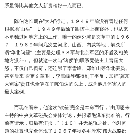
系显得比其他文人新贵稍好一点而已。
陈伯达长期在“大内”行走，１９４９年前没有管过任何
根据地“山头”，１９４９年后除了跟随主上视察外，也从来
不单独过问地方上的工作。唯一的例外就是文革中的１９６
７－１９６９年间几次去河北、山西、内蒙等地，解决所
谓“华北问题”（主要是处理３８军与北京军区的矛盾及相关
地方派斗）。但就这一次与“诸侯”的联系竟使主上雷霆大
怒，不仅自己倒霉，还连累了李雪峰、郑维山等华北要员。
甚至后来“否定文革”时，李雪峰等都得到了平反，却把“冀东
大冤案”责任也全算在了陈伯达的头上，成为他具体害人的
最大案例。
而现在看来，他这次“钦差”完全是奉命而行，“由周恩来
主持的中央文革碰头会集体讨论，并报请毛泽东批准的。行
前有请示，归后有汇报，”〔１０〕并无越轨之处。他对问
题的处置也完全体现了１９６７年秋冬毛泽东“伟大战略部