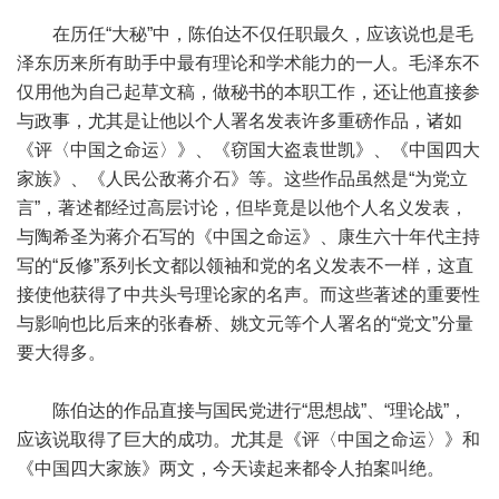
在历任“大秘”中，陈伯达不仅任职最久，应该说也是毛
泽东历来所有助手中最有理论和学术能力的一人。毛泽东不
仅用他为自己起草文稿，做秘书的本职工作，还让他直接参
与政事，尤其是让他以个人署名发表许多重磅作品，诸如
《评〈中国之命运〉》、《窃国大盗袁世凯》、《中国四大
家族》、《人民公敌蒋介石》等。这些作品虽然是“为党立
言”，著述都经过高层讨论，但毕竟是以他个人名义发表，
与陶希圣为蒋介石写的《中国之命运》、康生六十年代主持
写的“反修”系列长文都以领袖和党的名义发表不一样，这直
接使他获得了中共头号理论家的名声。而这些著述的重要性
与影响也比后来的张春桥、姚文元等个人署名的“党文”分量
要大得多。
陈伯达的作品直接与国民党进行“思想战”、“理论战”，
应该说取得了巨大的成功。尤其是《评〈中国之命运〉》和
《中国四大家族》两文，今天读起来都令人拍案叫绝。