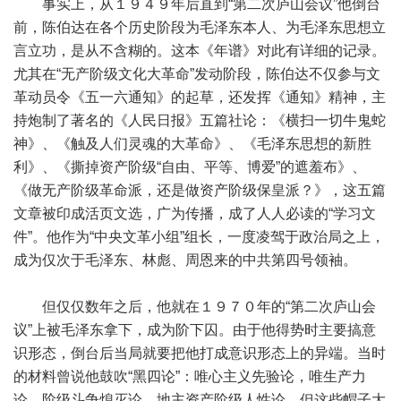
事实上，从１９４９年后直到“第二次庐山会议”他倒台
前，陈伯达在各个历史阶段为毛泽东本人、为毛泽东思想立
言立功，是从不含糊的。这本《年谱》对此有详细的记录。
尤其在“无产阶级文化大革命”发动阶段，陈伯达不仅参与文
革动员令《五一六通知》的起草，还发挥《通知》精神，主
持炮制了著名的《人民日报》五篇社论：《横扫一切牛鬼蛇
神》、《触及人们灵魂的大革命》、《毛泽东思想的新胜
利》、《撕掉资产阶级“自由、平等、博爱”的遮羞布》、
《做无产阶级革命派，还是做资产阶级保皇派？》，这五篇
文章被印成活页文选，广为传播，成了人人必读的“学习文
件”。他作为“中央文革小组”组长，一度凌驾于政治局之上，
成为仅次于毛泽东、林彪、周恩来的中共第四号领袖。
但仅仅数年之后，他就在１９７０年的“第二次庐山会
议”上被毛泽东拿下，成为阶下囚。由于他得势时主要搞意
识形态，倒台后当局就要把他打成意识形态上的异端。当时
的材料曾说他鼓吹“黑四论”：唯心主义先验论，唯生产力
论，阶级斗争熄灭论，地主资产阶级人性论。但这些帽子大