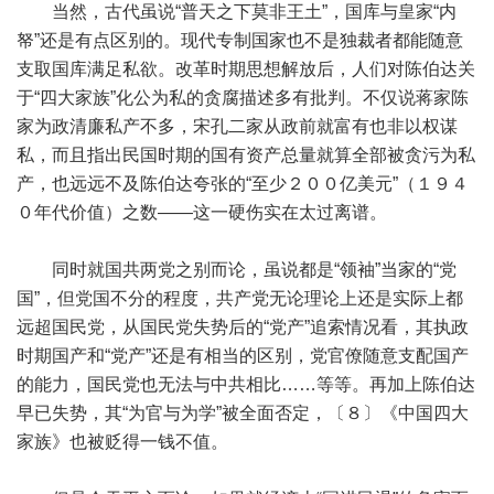
当然，古代虽说“普天之下莫非王土”，国库与皇家“内
帑”还是有点区别的。现代专制国家也不是独裁者都能随意
支取国库满足私欲。改革时期思想解放后，人们对陈伯达关
于“四大家族”化公为私的贪腐描述多有批判。不仅说蒋家陈
家为政清廉私产不多，宋孔二家从政前就富有也非以权谋
私，而且指出民国时期的国有资产总量就算全部被贪污为私
产，也远远不及陈伯达夸张的“至少２００亿美元”（１９４
０年代价值）之数——这一硬伤实在太过离谱。
同时就国共两党之别而论，虽说都是“领袖”当家的“党
国”，但党国不分的程度，共产党无论理论上还是实际上都
远超国民党，从国民党失势后的“党产”追索情况看，其执政
时期国产和“党产”还是有相当的区别，党官僚随意支配国产
的能力，国民党也无法与中共相比……等等。再加上陈伯达
早已失势，其“为官与为学”被全面否定，〔８〕《中国四大
家族》也被贬得一钱不值。