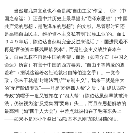
当然那几篇文章也不会是纯“自由主义”作品，《评〈中
国之命运〉》还是中共历史上最早提出“毛泽东思想”（“中国
共产党的思想，是毛泽东的思想”）的文献。尽管那时它还
是高唱自由民主、维护资本主义私有制“民族工业”的。而１
９４９年后，陈伯达自然就完全反过来说话了：国进民退不
再是“官僚资本摧残民族资本”，而是社会主义战胜资本主
义。自由民权不再是中国的希望，而是（如蒋介石《中国之
命运》所言）有害于中国的西方毒素、“自由平等博爱的遮
羞布”（据说这篇著名社论就出自陈伯达之手）。一党专
政，你来干就是“封建法西斯”“专制主义”，我来干就是伟大
的“无产阶级专政”——只是“粉碎四人帮”之后，“封建法西斯
专政”的帽子一度又被扣在了“四人帮”（陈伯达虽然早就被清
洗，仍被视为这“反党集团”要角）头上，而且在思想解放的
最高潮（如“四千人大会”）中差点就被扣在了毛泽东头上
——如果不是邓小平祭出“四项基本原则”加以阻挡的话。