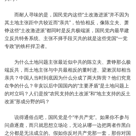
而耐人寻味的是，国民党内这些“土改激进派”并不因为
其土地主张距中共较近而“亲共”，恰恰相反，像陈立夫、萧
铮这些“土改激进派”都同时是反共极端派，国民党内最早建
立反共特务系统、主张不择手段灭共的就是这些党国“一党
专政”的铁杆捍卫者。
为什么土地问题主张最近似中共的陈立夫、萧铮那么极
端反共，而土地主张与中共最相反的董时进、梁漱溟却相当
亲共？中国人当时到底因为什么分成了两大阵营？他们究竟
在争的什么？辛亥以后中国国内的“主要矛盾”是土地问题上
的对立吗？人们是按“农民支持的土改派”和“地主支持的反土
改派”形成分野的吗？
说得通俗点吧，国民党是个“半共产党”。如果你不参与
问鼎逐鹿，而只就思想立场论，无论从哪一边把两者作黑白
之分都是无法成立的。假如你反对共产党那一套，那你对国