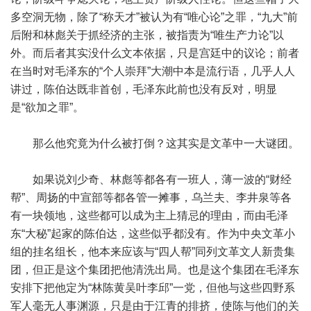
多空洞无物，除了“称天才”被认为有“唯心论”之罪，“九大”前
后附和林彪关于抓经济的主张，被指责为“唯生产力论”以
外。而后者其实没什么文本依据，只是宫廷中的议论；前者
在当时对毛泽东的“个人崇拜”大潮中本是流行语，几乎人人
讲过，陈伯达既非首创，毛泽东此前也没有反对，明显
是“欲加之罪”。
那么他究竟为什么被打倒？这其实是文革中一大谜团。
如果说刘少奇、林彪等都各有一班人，薄一波的“财经
帮”、周扬的中宣部等都各管一摊事，乌兰夫、李井泉等各
有一块领地，这些都可以成为主上猜忌的理由，而由毛泽
东“大秘”起家的陈伯达，这些似乎都没有。作为中央文革小
组的挂名组长，他本来应该与“四人帮”同列文革文人新贵集
团，但正是这个集团把他清洗出局。也是这个集团在毛泽东
安排下把他定为“林陈黄吴叶李邱”一党，但他与这些四野系
军人毫无人事渊源，只是由于江青的排挤，使陈与他们的关