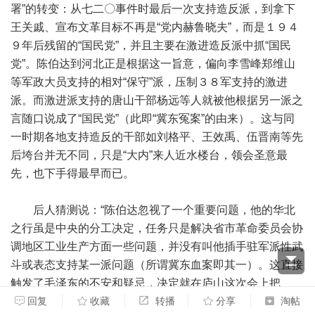
署”的转变：从七二〇事件时最后一次支持造反派，到拿下
王关戚、宣布文革目标不再是“党内赫鲁晓夫”，而是１９４
９年后残留的“国民党”，并且主要在激进造反派中抓“国民
党”。陈伯达到河北正是根据这一旨意，偏向李雪峰郑维山
等军政大员支持的相对“保守”派，压制３８军支持的激进
派。而激进派支持的唐山干部杨远等人就被他根据另一派之
言随口说成了“国民党”（此即“冀东冤案”的由来）。这与同
一时期各地支持造反的干部如刘格平、王效禹、伍晋南等先
后垮台并无不同，只是“大内”来人近水楼台，领会圣意最
先，也下手得最早而已。
后人猜测说：“陈伯达忽视了一个重要问题，他的华北
之行虽是中央的分工决定，任务只是解决省市革命委员会协
调地区工业生产方面一些问题，并没有叫他插手驻军派性武
斗或表态支持某一派问题（所谓冀东血案即其一）。这直接
触发了毛泽东的不安和疑忌，决定就在庐山这次会上把
他‘拿下来’”。〔１１〕这个说法笔者难以苟同。
回复
收藏
转播
分享
淘帖