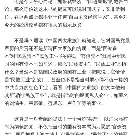
但是今天平心而论，如果就经济上“国进民退”的危害而
论，那么陈伯达这本书的揭露可以说时间既早，又非常到
位，在这两点上都不亚于任何“自由主义经济学家”，甚至对
今天的经济改革都有很大的启示意义！
不是吗？通读《中国四大家族》就知道，它对国民党最
严厉的斥责还不是所谓四大家族的贪腐，而是“官僚资
本”对“民族资本”“民族工业”的摧残。“官僚资本”就是中华民
国的国有资本已如前述，那么“民族资本”、“民族工业”又指
什么？当然不是指国民政府的国有工业（按陈说，它恰恰
是“民族工业”之敌），甚至也不是指当时弱小得不值一提的
中共自办的红色工业，看看《中国四大家族》的文本便知：
其所谓的“民族工业”，就是指当时的民间私人企业，如著名
的刘鸿生、荣宗敬、范旭东、卢作孚等的事业。
这真是一对奇葩的提法！一个号称“共产”、以消灭私有
制为纲领的党，不仅把当时的国有资本骂为万恶的“官僚资
本”，而且把私人资本戴上了“民族资本”、“民族工业”的桂冠