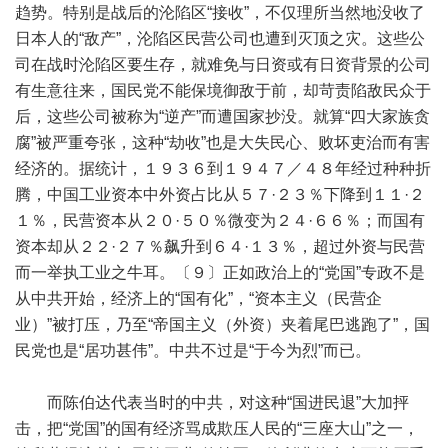
趋势。特别是战后的沦陷区“接收”，不仅理所当然地没收了
日本人的“敌产”，沦陷区民营公司也遭到灭顶之灾。这些公
司在战时沦陷区要生存，就难免与日资或有日资背景的公司
有生意往来，国民党不能保境御敌于前，却苛责陷敌民众于
后，这些公司被称为“逆产”而遭国家抄没。就算“四大家族贪
腐”被严重夸张，这种“劫收”也是大失民心、败坏吏治而有害
经济的。据统计，１９３６到１９４７／４８年经过种种折
腾，中国工业资本中外资占比从５７·２３％下降到１１·２
１％，民营资本从２０·５０％微变为２４·６６％；而国有
资本却从２２·２７％飙升到６４·１３％，超过外资与民营
而一举执工业之牛耳。〔９〕正如政治上的“党国”专政不是
从中共开始，经济上的“国有化”，“资本主义（民营企
业）”被打压，乃至“帝国主义（外资）夹着尾巴逃跑了”，国
民党也是“居功甚伟”。中共不过是“于今为烈”而已。
而陈伯达代表当时的中共，对这种“国进民退”大加抨
击，把“党国”的国有经济骂成欺压人民的“三座大山”之一，