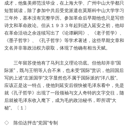
成才，他集美师范没毕业，在上海大学、广州中山大学都只
短暂就读，除了参加中共后受党派遣在莫斯科中山大学学习
三年外，基本没有完整学历。参加革命后早期他也只是写些
诗文和革命政论。但从１９３３年起到进入延安之初，他却
在革命活动之余连续写出了《论谭嗣同》、《老子哲学》、
《墨子哲学》、《孔子哲学》等学术著述，这些早期文章和
文名并非靠政治权力获取，体现了他确有相当天赋。
三年留苏使他有了马列主义理论功底。但他却并非“国
际派”，既与王明等人合不来，也未受“国际”赏识，他回国后
写的上述“左派国学”文字显然也不属于国际派的“洋八股”。
应该正是这一特点，使他到延安后很快被毛泽东看中，先是
就《孔子哲学》出现了一段领袖与文人奇特的文字交往，随
后就被毛泽东收入麾下，成为毛的政治秘书，即所谓“大
秘”。〔１〕
◇ 陈伯达抨击“党国”专制