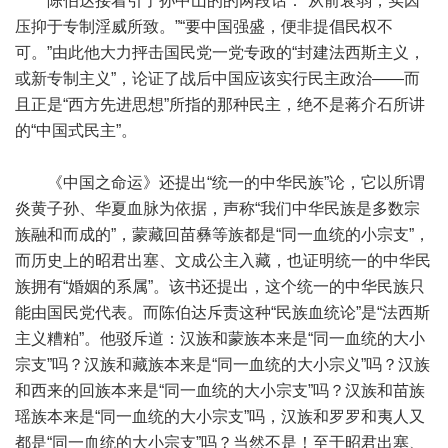
陈伯达接着引了孙中山的的两段话：“从前衰弱，实因
压抑于专制淫威所致。”“要中国强盛，便非提倡民权不
可。”由此他大力抨击国民党一党专政的“封建法西斯主义，
或新专制主义”，论证了战后中国应该实行民主政治——而
且正是“西方先进思想”所指的那种民主，绝不是蒋介石所讲
的“中国式民主”。
《中国之命运》还提出“统一的中华民族”论，它以所谓
炎黄子孙、华夏血脉为依据，声称“我们中华民族是多数宗
族融和而成的”，蒙藏回苗彝等族都是“同一血统的小宗支”，
而历史上的昭君出塞、文成公主入藏，也证明统一的中华民
族拥有“婚姻的系属”。该书还提出，这个统一的中华民族只
能由国民党代表。而陈伯达斥责这种“民族血统论”是“法西斯
主义糟粕”。他驳斥道：汉族和蒙族本来是“同一血统的大小
宗支”吗？汉族和藏族本来是“同一血统的大小宗义”吗？汉族
和西来的回族本来是“同一血统的大小宗支”吗？汉族和苗族
瑶族本来是“同一血统的大小宗支”吗，汉族和罗罗和夷人又
都是“同一血统的大小宗支”吗？当然不是！至于昭君出塞、