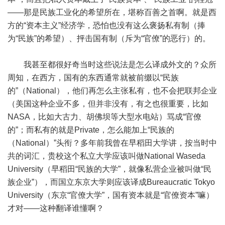
——那是民族工业化的希望所在，堪称百善之首啊。就是西
方的“资本主义”经济学，恐怕也没有这么褒扬私有制（捧
为“民族”的希望）、抨击国有制（斥为“官僚”的恶行）的。
我甚至都很好奇当时这些说法是怎么译成外文的？众所
周知，在西方，国有的东西通常就被前缀以“民族
的”（National），他们再怎么主张私有，也不会把联邦企业
（美国这种企业不多，但并非没有，有之也很重要，比如
NASA，比如大古力、胡佛坝等大型水电站）骂成“官僚
的”；而私有的就是Private，怎么能加上“民族的
（National）”头衔？多年前我曾在早稻田大学讲，按当时中
共的词汇，贵校这个私立大学应该叫做National Waseda
University（早稻田“民族的大学”，就像私营企业被叫做“民
族企业”），而国立东京大学则应该译成Bureaucratic Tokyo
University（东京“官僚大学”，国有资本就是“官僚资本”嘛）
才对——这种翻译谁懂啊？