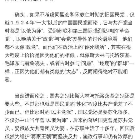
确实，如果不考虑同盟会和宋教仁时期的旧国民党，仅
就１９２４年“一大”以后的中国国民党而论，它与共产党当
时都是“以俄为师”、受到苏联和第三国际强烈影响的“革命
党”，以晚清关于“政党”与“会党”差异性的讨论语境看，他们
都不太像“政党”。而他们在政治上的“你死我活”，其实在很
大程度上恰恰是因为他们的相似，就像斯大林与托洛茨基、
毛泽东与赫鲁晓夫，或者古时参与“问鼎”、“逐鹿”的“群雄”一
样，正因为他们都有类似的“大志”，反而闹得绝对不能相
容。
当然进而论之，国共之别比斯大林与托洛茨基之别还是
要大些。不过那也就是国民党的“苏化”程度比共产党差了不
少而已。但比那时的“民主党派”，国民党还是要苏化得多。
不仅孙中山当年曾“以俄为师”，后来的蒋经国更曾是苏共党
员，娶俄族女共青团员为妻，在苏联生活了十多年。回国后
虽然为维护“蒋家王朝”而坚决反共，施政行事却仍有浓厚的