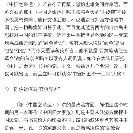
〈中国之命运〉》若在今天再版，恐怕也难免同样命运。而
蒋介石的那本《中国之命运》呢？却与今天的“主旋律”宣传
不仅思想类同，连行文也近似，不仅通篇批判西方侵略中
国，把一切弊病皆归咎于此，而且尤其谴责西方的自由民主
思想对中国的和平演变。近年来中共把世界各地的民主变革
均骂成西方煽动的“颜色革命”，曾有人嘲讽说这“颜色”是否
包括“红色”？而今天重读蒋氏所言，他不就是“西方煽动红色
革命”说的首创者吗？以致有人调侃说，如今在大陆只要把
《中国之命运》书中的党、主义、领袖这几个名词一改，不
仅可以出版，而且立即可以获得“中宣部五个一工程”大奖！
◇ 陈伯达痛骂“官僚资本”
《评〈中国之命运〉》讲的是政治方面。陈伯达这个时
期的另一本著作《中国四大家族》则是主要从经济方面抨击
国民党。与书名给人的印象不同，该书的叙述重点其实并不
是蒋、宋、孔、陈的家族兴衰，而是痛骂所谓的“官僚资