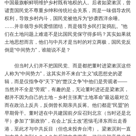
中国最旗帜鲜明维护乡村既有地权的人。后者如梁漱溟，曾
谴责国民党不尊重乡绅和传统社会关系，而是一味倡导农民
权利，导致乡村内斗，国民党被他斥为“抄袭西洋余唾。
……并非领导乡民爱惜团结，而是领导乡民打架捣乱。”他
们在土地问题上难道不是比国民党保守得多吗？其实如果就
土地思想而言，他们与中共才是当时的对立两极，国民党反
倒是“中间势力”，谁能说不是？
但当时人们并不把国民党、而是都把董时进梁漱溟这些
人称为“中间势力”，这其实并不来自“主义”或思想史的逻
辑，而是仅指争夺“天下”的“楚汉之争”中他们是旁观者——
当然并不全是“旁观”，有趣的是，无论董时进还是梁漱溟，
都并不因为自己的土地－乡村主张离“土地革命”最远最对立
而在政治上反共，反倒曾长期亲共反蒋。他们都是“民盟”的
早期骨干。董时进在中共建国前夕应召到北京（当时还是北
平）参加了“新政协”，在会上“反土改”惹恼毛泽东而出走香
港，至此才与中共反目（但也未投奔台湾）。梁漱溟则一直