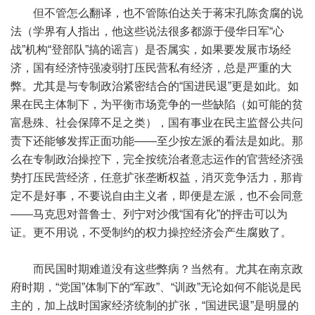
但不管怎么翻译，也不管陈伯达关于蒋宋孔陈贪腐的说
法（学界有人指出，他这些说法很多都源于侵华日军“心
战”机构“登部队”搞的谣言）是否属实，如果要发展市场经
济，国有经济恃强凌弱打压民营私有经济，总是严重的大
弊。尤其是与专制政治紧密结合的“国进民退”更是如此。如
果在民主体制下，为平衡市场竞争的一些缺陷（如可能的贫
富悬殊、社会保障不足之类），国有事业在民主监督公共问
责下还能够发挥正面功能——至少按左派的看法是如此。那
么在专制政治操控下，完全按统治者意志运作的官营经济强
势打压民营经济，任意扩张垄断权益，消灭竞争活力，那肯
定不是好事，不要说自由主义者，即便是左派，也不会同意
——马克思对普鲁士、列宁对沙俄“国有化”的抨击可以为
证。更不用说，不受制约的权力操控经济会产生腐败了。
而民国时期难道没有这些弊病？当然有。尤其在南京政
府时期，“党国”体制下的“军政”、“训政”无论如何不能说是民
主的，加上战时国家经济统制的扩张，“国进民退”是明显的