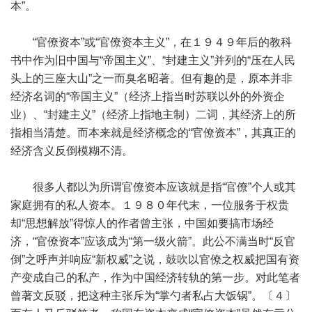
本”。
“官僚资本”或“官僚资本主义”，在１９４９年后的教科
书中作为旧中国与“帝国主义”、“封建主义”并列的“压在人民
头上的三座大山”之一而臭名昭著。但有趣的是，原本并非
经济名词的“帝国主义”（经济上指当时苏联以外的外资企
业）、“封建主义”（经济上指地主制）二词，其经济上的所
指相当清楚。而本来就是经济概念的“官僚资本”，其真正的
经济含义反倒模糊不清。
很多人都以为所谓官僚资本应该就是指“官僚”个人或其
家庭拥有的私人资本。１９８０年代末，一位服务于权贵
却“思想解放”得惊人的作者曾主张，中国如要搞市场经
济，“官僚资本”应该成为“第一级火箭”。此公不满当时“反官
倒”之呼声并响应“新权威”之说，鼓吹以官僚之权威把国有资
产变成自己的私产，作为中国经济转轨的第一步。对此笔者
曾著文反驳，把这种主张斥为“掌勺者私占大饭锅”。〔４〕