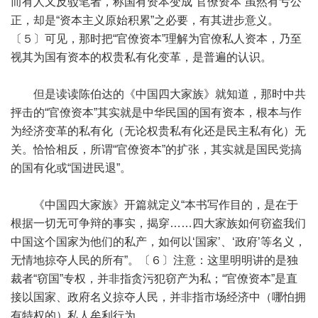
而有人又反驳笔者，称国有资本变成“官僚资本”虽然有亏公
正，却是“资本主义原始积累”之必要，有其进步意义。
〔５〕可见，那时把“官僚资本”理解为官僚私人资本，乃至
视其为国有资本的权贵私有化变革，是普遍的认识。
但是读读陈伯达的《中国四大家族》就知道，那时中共
抨击的“官僚资本”其实就是中华民国的国有资本，根本与作
为经济变革的私有化（无论权贵私有化还是民主私有化）无
关。恰恰相反，所谓“官僚资本”的扩张，其实就是国民党搞
的国有化或“国进民退”。
《中国四大家族》开篇就定义“本书写作目的，是在于
根据一切无可争辩的事实，揭穿……四大家族如何窃盗我们
中国这个国家为他们的私产，如何以‘国家’、‘政府’等名义，
无情地掠夺人民的所有”。〔６〕注意：这里明明讲的是独
裁者“窃国”专权，并非指贪污犯窃产为私；“官僚资本”是直
接以国家、政府名义掠夺人民，并非指市场经济中（哪怕拥
有特权的）私人牟利行为。