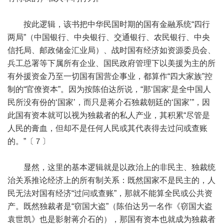
按此逻辑，该书把中华民国时期的国有金融系统“四行
两局”（中国银行、中央银行、交通银行、农民银行、中央
信托局、邮政储金汇业局）、战时国有经济如资源委员会、
兵工总署等下属所有企业、国民政府管理下以美援为主的所
有外援资金乃至一切国有国营企事业，都算作“四大家族”控
制的“官僚资本”。因为按陈伯达所说，“那‘国家’是全中国人
民所没有份的‘国家’，而只是蒋介石独裁朝廷的‘国家’”，因
此国有资本就可以视为独裁者的私人产业，其积累“尽管是
人民的膏血，但却不是任何人民或其代表得去过问或查账
的。”〔７〕
显然，这里的基本逻辑就是以政治上的非民主、独裁统
治关系推论经济上的所有制关系：既然国家不是民主的，人
民无法对国有经济“过问或查账”，那就不能算全民或公共资
产。既然独裁者是“窃国大盗”（陈伯达另一名作《窃国大盗
袁世凯》也是影射蒋介石的），那国有资本也就成为独裁者