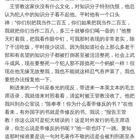
王管教这家伙没有什么文化，对知识分子特别仇恨，他总
认为犯人中的知识分子看不起他。平时他有一个口头
禅：“你们别把我当作二百五，你们如果把我当作二百五，
我就把你们当作二百八，多三十就够你们喝一壶的！”他整
天盯着我，把我看作眼中钉，可我那时表现的非常老实，除
了干活吃饭，平时很少说话。因为我知道社会上那么多老干
部和有名望的知识分子都被打倒甚至被活活整死，社会上武
斗成风，现在要整死一个犯人那不跟捻死一个蚂蚁一样！但
现在他无缘无故整我，我也不能就这样忍气吞声算了。我也
要想办法报复他一下。
刚进来的一个叫巫春光的现反，带进来一本英文本的毛主
席语录，我就借来对照着看，清监时被王管教没收了。他把
我叫到办公室说：“陈奉孝！你为什么看帝修反的书？”在他
看来，有外国字的书就是帝修反的书。我说：“报告王管
教！你这么说可是犯大错误的！这是对外发行的毛主席语
录，你怎么说是帝修反的书呢？”他一听也吓了一跳。要知
道那时候谁要是说一句对毛著作不敬的话是会被判刑甚至杀