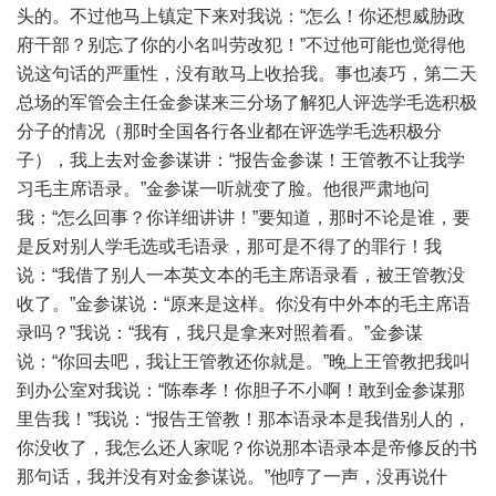
头的。不过他马上镇定下来对我说：“怎么！你还想威胁政
府干部？别忘了你的小名叫劳改犯！”不过他可能也觉得他
说这句话的严重性，没有敢马上收拾我。事也凑巧，第二天
总场的军管会主任金参谋来三分场了解犯人评选学毛选积极
分子的情况（那时全国各行各业都在评选学毛选积极分
子），我上去对金参谋讲：“报告金参谋！王管教不让我学
习毛主席语录。”金参谋一听就变了脸。他很严肃地问
我：“怎么回事？你详细讲讲！”要知道，那时不论是谁，要
是反对别人学毛选或毛语录，那可是不得了的罪行！我
说：“我借了别人一本英文本的毛主席语录看，被王管教没
收了。”金参谋说：“原来是这样。你没有中外本的毛主席语
录吗？”我说：“我有，我只是拿来对照着看。”金参谋
说：“你回去吧，我让王管教还你就是。”晚上王管教把我叫
到办公室对我说：“陈奉孝！你胆子不小啊！敢到金参谋那
里告我！”我说：“报告王管教！那本语录本是我借别人的，
你没收了，我怎么还人家呢？你说那本语录本是帝修反的书
那句话，我并没有对金参谋说。”他哼了一声，没再说什