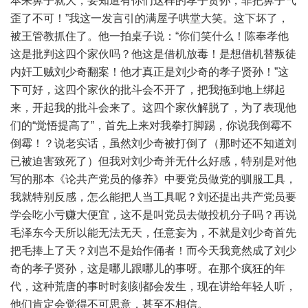
本来鼻子就大，要知道有你们这样的孝子贤孙，非把鼻子气
歪了不可！”我这一发言引的满屋子哄堂大笑。这下坏了，
被王管教抓住了。他一拍桌子说：“你们笑什么！陈奉孝他
这是批判这四个家伙吗？他这是借机放毒！是想借机替叛徒
内奸工贼刘少奇翻案！他才真正是刘少奇的孝子贤孙！”这
下可好，这四个家伙的批斗会不开了，把我拖到地上绑起
来，开起我的批斗会来了。这四个家伙解脱了，为了表现他
们的“觉悟提高了”，首先上来对我拳打脚踢，你说我倒霉不
倒霉！？说老实话，虽然刘少奇被打倒了（那时还不知道刘
已被迫害致死了）但我对刘少奇并无什么好感，特别是对他
写的那本《论共产党员的修养》中要党员做党的驯服工具，
我就特别反感，怎么能把人当工具呢？刘还提出共产党员要
学会吃小亏赚大便宜，这不是叫党员去做投机分子吗？再说
毛泽东今天所以能无法无天，任意妄为，不就是刘少奇首先
把毛捧上了天？刘岂不是始作俑者！而今天我竟然成了刘少
奇的孝子贤孙，这是哪儿跟哪儿的事呀。在那个疯狂的年
代，这种荒唐的事时时刻刻都会发生，现在讲给年轻人听，
他们肯定会觉得不可思意，甚至不相信。