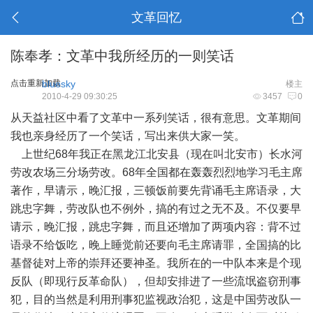
文革回忆
陈奉孝：文革中我所经历的一则笑话
点击重新加载
bluesky
楼主
2010-4-29 09:30:25
3457
0
从天益社区中看了文革中一系列笑话，很有意思。文革期间
我也亲身经历了一个笑话，写出来供大家一笑。
上世纪68年我正在黑龙江北安县（现在叫北安市）长水河
劳改农场三分场劳改。68年全国都在轰轰烈烈地学习毛主席
著作，早请示，晚汇报，三顿饭前要先背诵毛主席语录，大
跳忠字舞，劳改队也不例外，搞的有过之无不及。不仅要早
请示，晚汇报，跳忠字舞，而且还增加了两项内容：背不过
语录不给饭吃，晚上睡觉前还要向毛主席请罪，全国搞的比
基督徒对上帝的崇拜还要神圣。我所在的一中队本来是个现
反队（即现行反革命队），但却安排进了一些流氓盗窃刑事
犯，目的当然是利用刑事犯监视政治犯，这是中国劳改队一