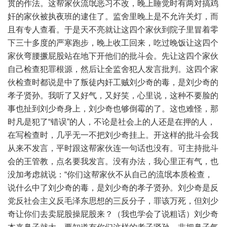
贯的作法。这帮家伙流氓恶习不改，晚上睡觉时有两对搞鸡
奸的家伙被执夜班的逮住了。监舍里晚上是不允许关灯，而
且有专人查看。于是天不亮就让这四个家伙到院子里冒着零
下三十多度的严寒跑步，晚上收工回来，吃过晚饭让这四个
家伙弯腰撅屁股站在地下开他们的批斗会。先让这四个家伙
自己检查犯罪根源，然后让全监舍犯人发言批判。这四个家
伙检查时都说是中了叛徒内奸工贼刘少奇的毒，是刘少奇的
孝子贤孙。我听了又好气，又好笑，心里说，这种不要脸的
事也扯到刘少奇身上，刘少奇也够倒霉的了。这也难怪，那
时凡是犯了“错误”的人，不论是社会上的人还是在押的人，
在写检查时，几乎无一不把刘少奇挂上。开这样的批斗会我
从来不发言，平时跟这帮家伙连一句话也没有。可主持批斗
会的王管教，点名要我发言。没有办法，我心里正有气，也
没加考虑就说：“你们这帮家伙不从自己的流氓本质检查，
说什么中了刘少奇的毒，是刘少奇的孝子贤孙。刘少奇是反
党反社会主义反毛泽东思想的三反分子，罪该万死，但刘少
奇让你们去卖屁股操屁股来？（我也学会了说粗话）刘少奇