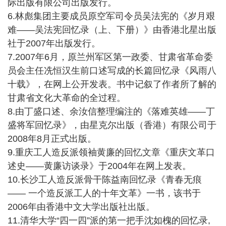
际出版有限公司出版发行。
6.林彪集团主要成员原空军司令员吴法宪的《岁月艰
难——吴法宪回忆录（上、下册）》由香港北星出版
社于2007年出版发行。
7.2007年6月，原兰州军区第一政委、甘肃省革命委
员会主任冼恒汉生前口述写成的长篇回忆录《风雨八
十载》，在网上公开发表。书中记叙了作者所了解的
甘肃省文化大革命的全过程。
8.由丁盛口述、余汝信整理编注的《落难英雄——丁
盛将军回忆录》，由星克尔出版（香港）有限公司于
2008年8月正式出版。
9.重庆工人造反派领袖黄廉的回忆文章《重庆文革口
述史——黄廉访谈录》于2004年在网上发表。
10.长沙工人造反派骨干陈益南回忆录《青春无痕
—— 一个造反派工人的十年文革》一书，该书于
2006年由香港中文大学出版社出版。
11.清华大学“四一四”派的第一把手沈如槐的回忆录,