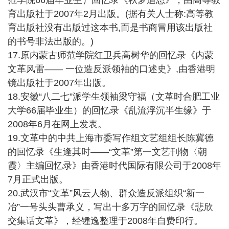
范学院66届毕业生）回忆录《秋梦追思》，由高等教
育出版社于2007年2月出版。(据有关人士称:高等教
育出版社没有出版过这本书,而是书商冒用该出版社
的书号非法出版的。)
17.原内蒙古师范学院红卫兵高树华的回忆录《内蒙
文革风雷—— 一位造反派领袖的口述史》,由香港明
镜出版社于2007年出版。
18.安徽“八二七”派学生领袖梁守福（文革时合肥工业
大学66届毕业生）的回忆录《乱流浮沉半生缘》于
2008年6月在网上发表。
19.文革中的中共上海市委写作组文艺组组长陈冀德
的回忆录《生逢其时——“文革”第一文艺刊物〈朝
霞〉主编回忆录》由香港时代国际有限公司于2008年
7月正式出版。
20.武汉市“文革”风云人物、群众造反派组织“新一
冶”一号头头曹承义，写出十多万字的回忆录《悲欣
交集话文革》，经锺逸整理于2008年自费印行。