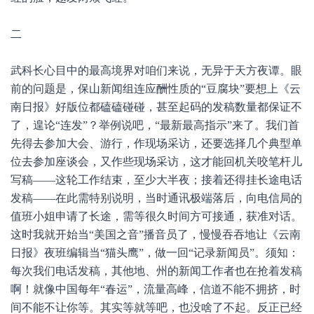
二
武科长心目中的最高境界对咱们来说，无异于天方夜谭。眼
前的问题是，保山新闻组连应酬性质的“豆腐块”要想上《云
南日报》好版位都磕磕碰碰，甚至起码的发稿数量都保证不
了，遑论“连发”？举例说吧，“最新最高指示”来了。我们首
先得去参加大会、游行，作现场采访，还要选择几个典型单
位去参加座谈会，又作些现场采访，这才能回机关咬笔杆儿
写稿——这轮工作结束，至少大半夜；接着还得挂长途电话
发稿——在此需特别说明，当时通讯极端落后，向电信局的
值班小姐申请了长途，需等很久时间方可接通，获准对话。
这时我就开始当“美国之音”播音员了，慢慢吞吞地让《云南
日报》夜班编辑当“猫头鹰”，做一回“记录新闻员”。须知：
每次我们电话发稿，其他地、州的新闻工作者也在抢着发稿
啊！就像中国每年“春运”，流量高峰，信道不能不拥挤，时
间不能不让你等。其实等就等吧，也没啥了不起。反正已经