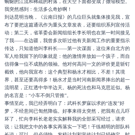
蜿蜒的江流和稀疏的村落，在天空下面都变成了微缩模型。
我突然感到：生活多么奇妙啊！
到达昆明当晚，《云南日报》的几位巨头就集体接见我，宣
布了要把这篇通讯作为重头文章发表，还要组织系列宣传活
动；第二天，省革委会新闻组组长李长明也在第一时间接见
了我——在边疆，我曾多次听过他有关新闻工作的重要指示
传达，只知道他叫李科长——第一次谋面，这位来自北方的
军人给我留下的印象就是：他的激情奔放如一个孩子，而自
信得像一位不成熟的领袖。他对何高问一文的评价更是斩钉
截铁，他向我宣布：这个典型和杨水才相比，不差！其境
界，甚至还要高得多！杨水才是当时河南新闻界捧出的超一
流明星，正红透中华半边天。杨的死法也和马克思近似。杨
的名言是：“小车不倒只管推”。
事情至此，我已经弄明白了：武科长梦寐以求的“连发”好
梦，不经意间已訇然降临。好事来得太突然，把我有点儿吓
坏了，忙向李科长老老实实解释我的全部采写经过，请求
说：让我把文中的各事实再落实一下吧！干练精明的部队科
长说：可以，但必须快，发稿计划和宣传计划已经确定，时