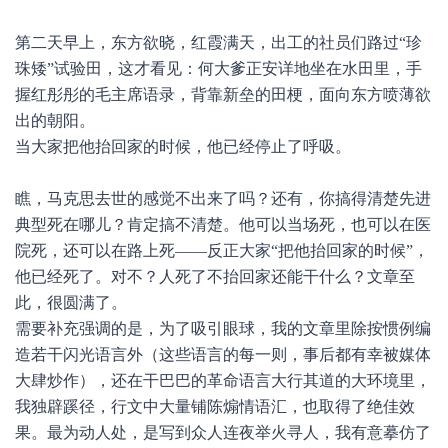
第二天早上，东方欲晓，红霞满天，出工的社员们路过“珍
珠矮”试验田，这才看见：何大爹正安详地坐在水田里，手
握红彤彤的毛主席语录，背靠新垒的田梗，面向东方喷薄欲
出的朝阳。
当大家把他抬回家的时候，他已经停止了呼吸。
瞧，马克思去世的感觉不出来了吗？还有，你搞得清楚先进
典型死在哪儿？肯定搞不清楚。他可以当场死，也可以在医
院死，还可以在路上死——反正大家“把他抬回家的时候”，
他已经死了。对不？人死了不抬回家还能干什么？文章至
此，很圆满了。
需要补充强调的是，为了吸引眼球，我的文章里除按惯例编
造若干闪光语言外（这些语言的每一则，事后都有幸被媒体
大肆炒作），还在干巴巴的革命语言大行其道的大环境里，
我独辟蹊径，行文中大量铺陈煽情语汇，也取得了绝佳效
果。最为动人处，是写到众人连夜举火寻人，我有意摹仿了