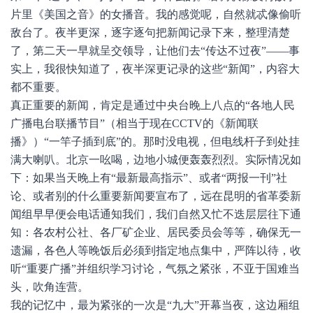
片里《美国之音》的女播音。我的感觉呢，自然就忒像偷听
敌台了。夜半更深，逐字逐句把新闻记录下来，整理清楚
了，第二天一早就呈交领导，让他们去“传达不过夜”——事
实上，我很快知道了，夜半深更记录的这些“新闻”，内容大
都不重要。
真正重要的新闻，肯定是通过中央台晚上八点的“各地人民
广播电台联播节目”（相当于现在CCTV的《新闻联
播》）“一竿子插到底”的。那时没电视，但电线杆子到处挂
满大喇叭。北京一吆喝，边地小城便轰轰烈烈。实际情况如
下：如果当天晚上有“最新最高指示”、或者“两报一刊”社
论、或者别的什么重要新闻要宣布了，远在昆明的省革委新
闻组早早便会电话通知我们，我们自然又忙不迭层层往下通
知：各农村公社、各厂矿企业、居民委员会等等，确保无一
遗漏，各色人等晚饭后必须到指定地点集中，严阵以待，收
听“重要广播”并组织学习讨论，气氛之紧张，不亚于国难当
头，吹角连营。
我的记忆中，最为紧张的一次是“九大”开幕当夜，这边厢组