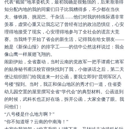
代表“截留”地革委机关，最初我确是很勉强的，后来渐渐得
知分配内地的我的同窗们日子比我糟得多，不少都在当伙
夫、修铁路、挑泥巴、干杂活……他们对我的特殊际遇非常
羡慕，虚荣心重又让我忘记了曾经有过的政治恐惧症，心安
理得地接受了现实，心安理得地参与了全社会的谎言大竞
赛。当我终于开始了省会的新生活，记得我在给女朋友——
她是《新保山报》的排字工——的信中公然这样说过：我会
像山鹰一样展翅飞翔的。
闹剧伊始，全省轰动，当时云南的党政军一把手谭甫仁将军
的贴身秘书甫汉校官很快找到了我，小做谈话之后，第二天
便让组织部门给我送来一封公函，要我立即到“昆明军区八
号楼”报到。当时，我正和保山地区的秀才们一道，住省委
幼儿园空置的屋里撰写全省“学代会”的典型材料。公函送到
的时候，武科长也正好在场，拆开公函，大家全傻了眼。我
问他们：
“八号楼是什么地方啊？”
“你不知道呀？云南的中南海！”