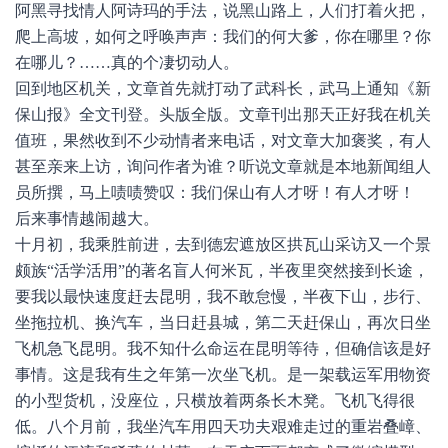
阿黑寻找情人阿诗玛的手法，说黑山路上，人们打着火把，
爬上高坡，如何之呼唤声声：我们的何大爹，你在哪里？你
在哪儿？……真的个凄切动人。
回到地区机关，文章首先就打动了武科长，武马上通知《新
保山报》全文刊登。头版全版。文章刊出那天正好我在机关
值班，果然收到不少动情者来电话，对文章大加褒奖，有人
甚至亲来上访，询问作者为谁？听说文章就是本地新闻组人
员所撰，马上啧啧赞叹：我们保山有人才呀！有人才呀！
后来事情越闹越大。
十月初，我乘胜前进，去到德宏遮放区拱瓦山采访又一个景
颇族“活学活用”的著名盲人何米瓦，半夜里突然接到长途，
要我以最快速度赶去昆明，我不敢怠慢，半夜下山，步行、
坐拖拉机、换汽车，当日赶县城，第二天赶保山，再次日坐
飞机急飞昆明。我不知什么命运在昆明等待，但确信该是好
事情。这是我有生之年第一次坐飞机。是一架载运军用物资
的小型货机，没座位，只横放着两条长木凳。飞机飞得很
低。八个月前，我坐汽车用四天功夫艰难走过的重岩叠嶂、