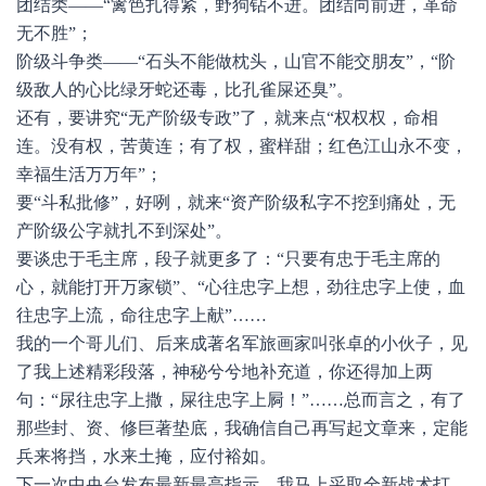
团结类——“篱笆扎得紧，野狗钻不进。团结向前进，革命
无不胜”；
阶级斗争类——“石头不能做枕头，山官不能交朋友”，“阶
级敌人的心比绿牙蛇还毒，比孔雀屎还臭”。
还有，要讲究“无产阶级专政”了，就来点“权权权，命相
连。没有权，苦黄连；有了权，蜜样甜；红色江山永不变，
幸福生活万万年”；
要“斗私批修”，好咧，就来“资产阶级私字不挖到痛处，无
产阶级公字就扎不到深处”。
要谈忠于毛主席，段子就更多了：“只要有忠于毛主席的
心，就能打开万家锁”、“心往忠字上想，劲往忠字上使，血
往忠字上流，命往忠字上献”……
我的一个哥儿们、后来成著名军旅画家叫张卓的小伙子，见
了我上述精彩段落，神秘兮兮地补充道，你还得加上两
句：“尿往忠字上撒，屎往忠字上屙！”……总而言之，有了
那些封、资、修巨著垫底，我确信自己再写起文章来，定能
兵来将挡，水来土掩，应付裕如。
下一次中央台发布最新最高指示。我马上采取全新战术打