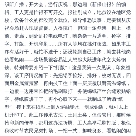
织听广播，开大会，游行庆祝；那边厢《新保山报》的编
辑、工人更是忙得不可开交。报社刚成立，地点设在地区党
校，设备什么的都没完全就位。领导惟恐误事，定要我从庆
祝会场赶去现场督促。入得院门，但闻一派鼎沸，树上、檐
前、走廊，到处乱拉电线电灯，嘈杂杂一片通明。捡字、排
字、打版、开机印刷……所有人等均在挑灯夜战。如果本工
序有活好干，就忙不迭干；还没轮到自己工序，就去其他岗
位看热闹——这场景很容易让人想起大跃进年代之大炼钢
铁。特别需要介绍一下“打版”：这是我第一次见识，印象颇
深。该工序情况如下：先把铅字捡好、排好，校对无误，四
面用金属箍箍紧，再由技工往上面一层层覆以耐高温绵纸，
一边覆一边用带长把的毛刷敲打，务使绵纸严丝合缝紧贴铅
字，待纸膜烘干了，再小心取下来——就制成了所谓“纸
型”，接下来在纸型上倒入熔融铅水，制成铅版，就可以上
机开印了。此工序传承古法，土则土矣，但蛮管用，那时候
抢印新闻传单，都用这办法折腾。工人高举毛刷打版，极似
秋收时节农民兄弟打场，一招一式，趣味良多。看热闹的闲