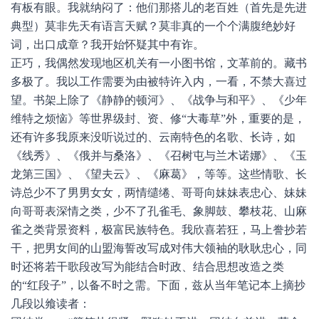
有板有眼。我就纳闷了：他们那搭儿的老百姓（首先是先进
典型）莫非先天有语言天赋？莫非真的一个个满腹绝妙好
词，出口成章？我开始怀疑其中有诈。
正巧，我偶然发现地区机关有一小图书馆，文革前的。藏书
多极了。我以工作需要为由被特许入内，一看，不禁大喜过
望。书架上除了《静静的顿河》、《战争与和平》、《少年
维特之烦恼》等世界级封、资、修“大毒草”外，重要的是，
还有许多我原来没听说过的、云南特色的名歌、长诗，如
《线秀》、《俄并与桑洛》、《召树屯与兰木诺娜》、《玉
龙第三国》、《望夫云》、《麻葛》，等等。这些情歌、长
诗总少不了男男女女，两情缱绻、哥哥向妹妹表忠心、妹妹
向哥哥表深情之类，少不了孔雀毛、象脚鼓、攀枝花、山麻
雀之类背景资料，极富民族特色。我欣喜若狂，马上誊抄若
干，把男女间的山盟海誓改写成对伟大领袖的耿耿忠心，同
时还将若干歌段改写为能结合时政、结合思想改造之类
的“红段子”，以备不时之需。下面，兹从当年笔记本上摘抄
几段以飨读者：