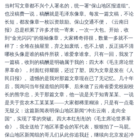
当时写文章都不兴个人署名的，统一署“保山地区报道组”。
也没稿费一说，稿酬就是毛泽东像章。每发一篇文稿，不论
长短，都发像章一枚以资鼓励。保山交通不便，《云南日
报》总是积累了许多才统一寄来，一次一大包。开始，收
到“金光闪闪”的领袖像章，大家稀奇得很，数量一多就不一
样了：全堆在抽屉里，弃之如废纸，也不上锁，反正搞不清
哪枚头像是谁的稿件所获，谁爱拿谁拿。只有一回，我发了
一篇稿，收到的稿酬是明确属于我的：四大本《毛主席论世
界革命》，封面红得耀眼，还过了塑。因为文章是发在《人
民日报》。遗憾的是我对那篇文章现在已了无记忆。几十年
后，我询问当年报道组的同事、后来做了云南省委党校副校
长的熊学忠，关于那篇文章，他一说是关于知青某某、一说
是关于贫农木工某某某——大家都稀里糊涂，只是有一点毫
无疑义：这篇新闻表明保山地区新闻“冲出云南，走向全
国”，实现了零的突破。四大本红彤彤的《毛主席论世界革
命》，我全送给了地区革委会的军代表，狠狠拍了一马屁。
保山地区新闻组的哥儿们从此你追我赶，继续向北京发起冲