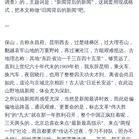
调查》的，主题词是：“新闻背后的新闻”，这就套用现成格
式，把本文称做“旧闻背后的新闻”吧。
一
保山，古称永昌府。昆明西去，过楚雄彝区，过大理苍山，
翻越哀牢山地的万重野岭，再过澜沧江，方能艰难抵达。古
地理志称：其地“东距省治一千三百四十五里”，够荒远了。
直到上世纪六十年代末的1969年初，我东辞昆明，乘火车、
换汽车，夜宿晓行，也用了整整四天功夫才到。离省会尚且
如此，遑论与京城北京相距！古人说“日近长安远”，在此边
山野地搞新闻，体会尤为深刻。
之所以搞新闻而感受尤深，当然是新闻最讲时效，而此处偏
偏地远路遥，通讯艰难。更要命的是，标志文革“伟大胜
利”的“九大”就在那一年胜利召开，整个中国正疯狂着呢，
三天两头的，北京总喜欢来点“最新最高指示”、来点“两报
一刊”社论，而且都要求“传达不过夜，学习不掉队，照办不