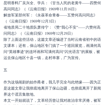
昆明香料厂吴兴全、学兵：《甘当人民的老黄牛——四赞何
高问同志》（《云南日报》1969年11月16日）
解放军某部何军：《永葆革命青春——五赞何高问同志》
（《云南日报》1969年12月3日）
省地质局二十地质队萧传宁：《赞“我心不安”——六赞何高
问同志》（《云南日报》1969年12月29日）
除了上面这些活动，这篇文章还编进了当时云南省初中的语
文课本；还有，保山地区专门搞了一个巡回展览，画满何高
问“英雄事迹”的连环画和写满何高问“闪光语言”的展板，被
运去保山地区十县一镇，走村串寨，广为宣传。
五
作为这场闹剧的始作甬者，我几乎完全与此绝缘——因为正
是这篇文章让我彻底地离开了保山边疆，也彻底离开了新闻
界这个谎言集散地。
本文一开始就说了，文革经历曾让我对政治非常厌倦，被军