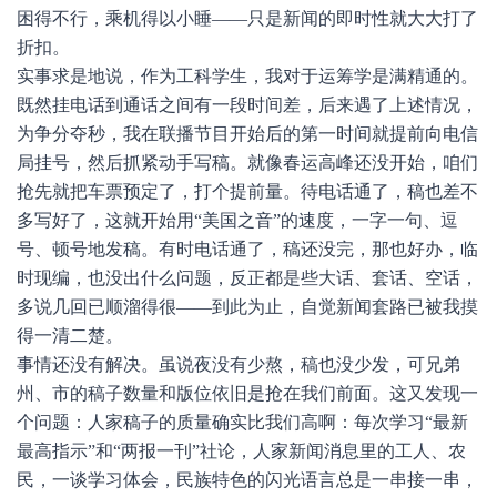
困得不行，乘机得以小睡——只是新闻的即时性就大大打了
折扣。
实事求是地说，作为工科学生，我对于运筹学是满精通的。
既然挂电话到通话之间有一段时间差，后来遇了上述情况，
为争分夺秒，我在联播节目开始后的第一时间就提前向电信
局挂号，然后抓紧动手写稿。就像春运高峰还没开始，咱们
抢先就把车票预定了，打个提前量。待电话通了，稿也差不
多写好了，这就开始用“美国之音”的速度，一字一句、逗
号、顿号地发稿。有时电话通了，稿还没完，那也好办，临
时现编，也没出什么问题，反正都是些大话、套话、空话，
多说几回已顺溜得很——到此为止，自觉新闻套路已被我摸
得一清二楚。
事情还没有解决。虽说夜没有少熬，稿也没少发，可兄弟
州、市的稿子数量和版位依旧是抢在我们前面。这又发现一
个问题：人家稿子的质量确实比我们高啊：每次学习“最新
最高指示”和“两报一刊”社论，人家新闻消息里的工人、农
民，一谈学习体会，民族特色的闪光语言总是一串接一串，