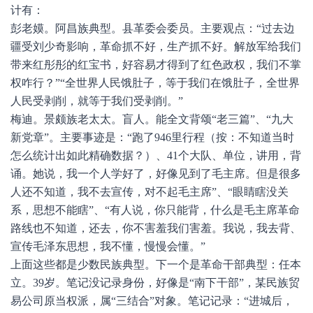
计有：
彭老嫫。阿昌族典型。县革委会委员。主要观点：“过去边
疆受刘少奇影响，革命抓不好，生产抓不好。解放军给我们
带来红彤彤的红宝书，好容易才得到了红色政权，我们不掌
权咋行？”“全世界人民饿肚子，等于我们在饿肚子，全世界
人民受剥削，就等于我们受剥削。”
梅迪。景颇族老太太。盲人。能全文背颂“老三篇”、“九大
新党章”。主要事迹是：“跑了946里行程（按：不知道当时
怎么统计出如此精确数据？）、41个大队、单位，讲用，背
诵。她说，我一个人学好了，好像见到了毛主席。但是很多
人还不知道，我不去宣传，对不起毛主席”、“眼睛瞎没关
系，思想不能瞎”、“有人说，你只能背，什么是毛主席革命
路线也不知道，还去，你不害羞我们害羞。我说，我去背、
宣传毛泽东思想，我不懂，慢慢会懂。”
上面这些都是少数民族典型。下一个是革命干部典型：任本
立。39岁。笔记没记录身份，好像是“南下干部”，某民族贸
易公司原当权派，属“三结合”对象。笔记记录：“进城后，