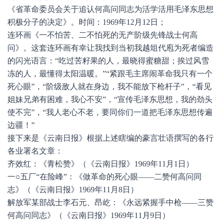
《省革命委员会关于追认何高问同志为活学活用毛泽东思想
积极分子的决定》。时间：1969年12月12日；
连环画《一不怕苦、二不怕死的无产阶级先锋战士何高
问》。这套连环画有幸让我找到当初我越俎代庖为死者编造
的闪光语言：“吃过苦籽果的人，最晓得蜜糖甜；挨过风雪
冻的人，最懂得太阳温暖。”“紧跟毛主席闹革命我只有一个
死心眼”，“阶级敌人就在身边，我不能放下枪杆子”，“看见
姐妹兄弟有困难，我心不安”，“宣传毛泽东思想，我的劲头
使不完”，“我人老心不老，要同你们一道把毛泽东思想传遍
边疆！”
接下来是《云南日报》根据上述瞎编的豪言壮语撰写的各行
各业署名文章：
齐效红：《青松赞》（《云南日报》1969年11月1日）
一○五厂“在险峰”：《做革命的死心眼——二赞何高问同
志》（《云南日报》1969年11月8日）
解放军某部战士李石元、昂屹：《永远紧握手中枪——三赞
何高问同志》（《云南日报》1969年11月9日）