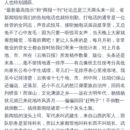
人也特别踊跃。
“最新最高指示”和“两报一刊”社论总是三天两头来一回，省
新闻组给我们的告知电话也就特别勤。打电话的通常是一位
姓管的女同志，声音忒悦耳。接听她电话虽说挺享受，又总
免不了心中发毛：因为只要一听悦耳女声，当天晚上大家就
甭想睡觉，等着折腾吧！更让人头疼的是，每月月初，非常
敬业的管女士都会按时给我们寄来一张统计表，对上月各
地、市、州在《云南日报》所发稿件数量、版位、头条还是
末条……毫不留情地逐一排序——有点像班主任按考分高低
向家长公布小学生成绩，哥儿们一见排序表心里准添堵。我
至今记得清楚：云南省十七个地、市、州中间，比咱们保山
还偏远、还落后、还小不点儿的怒江傈栗族自治州，回回名
列榜首！而保山，文化渊源之乡——远在大明年代，杨慎杨
状元就已来此地吟风弄月——偏偏回回“赶鸭子”！不倒数一
就倒数二。搞得新闻组诸君一个个灰头土脸。
新闻组的顶头上司、军代表叫武建生，来自山西的军人，部
队职务是宣传科长，所以大家都管他叫科长而不叫组长。武