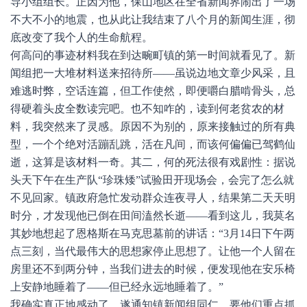
导小组组长。正因为他，保山地区在全省新闻界闹出了一场
不大不小的地震，也从此让我结束了八个月的新闻生涯，彻
底改变了我个人的生命航程。
何高问的事迹材料我在到达畹町镇的第一时间就看见了。新
闻组把一大堆材料送来招待所——虽说边地文章少风采，且
难逃时弊，空话连篇，但工作使然，即便嚼白腊啃骨头，总
得硬着头皮全数读完吧。也不知咋的，读到何老贫农的材
料，我突然来了灵感。原因不为别的，原来接触过的所有典
型，一个个绝对活蹦乱跳，活在凡间，而该何偏偏已驾鹤仙
逝，这算是该材料一奇。其二，何的死法很有戏剧性：据说
头天下午在生产队“珍珠矮”试验田开现场会，会完了怎么就
不见回家。镇政府急忙发动群众连夜寻人，结果第二天天明
时分，才发现他已倒在田间溘然长逝——看到这儿，我莫名
其妙地想起了恩格斯在马克思墓前的讲话：“3月14日下午两
点三刻，当代最伟大的思想家停止思想了。让他一个人留在
房里还不到两分钟，当我们进去的时候，便发现他在安乐椅
上安静地睡着了——但已经永远地睡着了。”
我确实真正地感动了，遂通知镇新闻组同仁，要他们重点抓