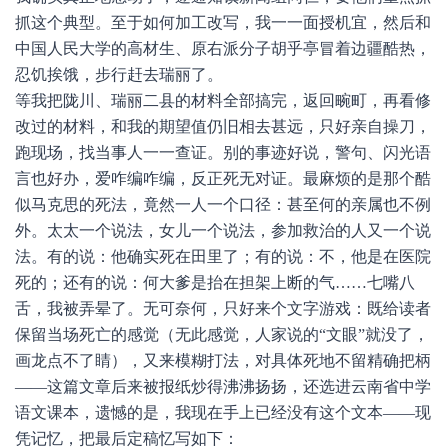
抓这个典型。至于如何加工改写，我一一面授机宜，然后和
中国人民大学的高材生、原右派分子胡乎亭冒着边疆酷热，
忍饥挨饿，步行赶去瑞丽了。
等我把陇川、瑞丽二县的材料全部搞完，返回畹町，再看修
改过的材料，和我的期望值仍旧相去甚远，只好亲自操刀，
跑现场，找当事人一一查证。别的事迹好说，警句、闪光语
言也好办，爱咋编咋编，反正死无对证。最麻烦的是那个酷
似马克思的死法，竟然一人一个口径：甚至何的亲属也不例
外。太太一个说法，女儿一个说法，参加救治的人又一个说
法。有的说：他确实死在田里了；有的说：不，他是在医院
死的；还有的说：何大爹是抬在担架上断的气……七嘴八
舌，我被弄晕了。无可奈何，只好来个文字游戏：既给读者
保留当场死亡的感觉（无此感觉，人家说的“文眼”就没了，
画龙点不了睛），又来模糊打法，对具体死地不留精确把柄
——这篇文章后来被报纸炒得沸沸扬扬，还选进云南省中学
语文课本，遗憾的是，我现在手上已经没有这个文本——现
凭记忆，把最后定稿忆写如下：