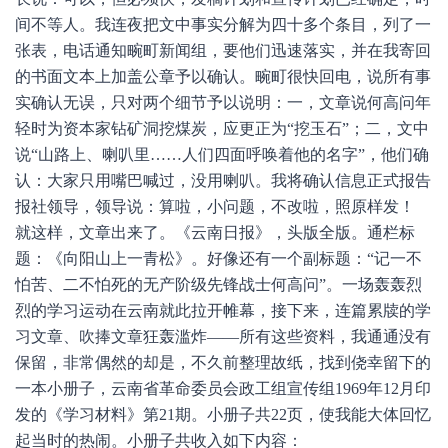
间不等人。我连夜把文中事实分解为四十多个条目，列了一
张表，电话通知畹町新闻组，要他们迅速落实，并在我寄回
的书面文本上加盖公章予以确认。畹町很快回电，说所有事
实确认无误，只对两个细节予以说明：一，文章说何高问年
轻时为资本家钻矿洞挖煤炭，应更正为“挖玉石”；二，文中
说“山路上、喇叭里……人们四面呼唤着他的名字”，他们确
认：大家只用嘴巴喊过，没用喇叭。我将确认信息正式报告
报社领导，领导说：算啦，小问题，不改啦，照原样发！
就这样，文章出来了。《云南日报》，头版全版。通栏标
题：《向阳山上一青松》。好像还有一个副标题：“记一不
怕苦、二不怕死的无产阶级先锋战士何高问”。一场轰轰烈
烈的学习运动在云南就此拉开帷幕，接下来，连篇累牍的学
习文章、吹捧文章狂轰滥炸——所有这些资料，我通通没有
保留，非常偶然的却是，不久前整理故纸，找到侥幸留下的
一本小册子，云南省革命委员会政工组宣传组1969年12月印
发的《学习材料》第21期。小册子共22页，使我能大体回忆
起当时的热闹。小册子共收入如下内容：