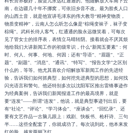
科长营养极好，脸蛋儿永远红通通的。他随解放大军南下云
南，在边疆几十年不挪窝，可依旧乡音不改。最为脍炙人口
的山西土音，就是他宣讲毛泽东的伟大教导“精神变物质，
物质变精神”，云南人怎么听怎么像是“棕绳变袜子，袜子变
棕绳”。武科长待人客气，红通通的脸永远微笑着，可每次
见了管女士的排序表，表情立马晴转阴。接着就会不厌其烦
地给我们大讲新闻工作的初级常识，什么“新闻五要素”：何
时、何人、何事、何地、何因；还有“导语”、“眉题”、“正
题”、“副题”、“消息”、“通讯”、“特写”、“报告文学”之区别
什么的，等等。他尤其喜欢介绍解放军新闻工作的先进经
验，告诉我们如何抓典型，如何挖先进典型的思想，如何找
闪光语言和警句。他还特别多次以沈阳军区推出雷锋事迹作
为经典案例，告诉我们新闻报道工作的最高境界，就是
要“连发”——所谓“连发”，他说，就是典型事迹刊出后，要
有“社论”、“评论”、“学习体会”、“座谈会”、“回忆录”、还
要有文艺作品一古脑儿跟上：戏剧、快板书、枪杆诗、三句
半……这些全配套了，你就成功了。每次说到此，他本来发
红的脸，越发两颊飞红。