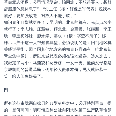
革命意志消退，公司情况复杂，怕困难，不想得罪人，想舒
舒服服休息休息了”，“史主任（按：好像是军代表）说我本
质好，要加强改造，对敌人不能手软。”
知识青年典型就更多了，昆明的、北京的都有。光点点名字
就行了：李志胜、庄慧敏、顾北北、金宝媛、张继新、李玉
璞、李玉梅姊妹、廖永崇、廖永□（按：字迹不清了）姊
妹……关于这一大帮知青典型，必须说明的是：回到地区机
关经过平衡，因全国其他地方来的知青各县都有，唯北京知
青全集中陇川，所以京城代表必须在该地遴选。选来选去，
我敲定了两个：马燕凌和葛云彦，一女一男。他俩父母都是
京城胡同的普通草民，俩年轻人做事本份，见人就谦恭一
笑，给人印象好极了。
四
所有这些由我亲自操刀的典型材料之中，必须特别重点一提
的，是何高问：畹町镇胜利公社向阳大队第二生产队革命领