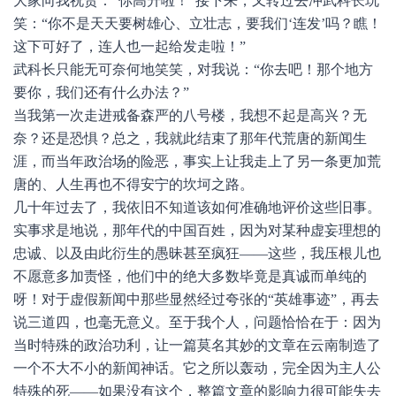
大家向我祝贺：“你高升啦！”接下来，又转过去冲武科长玩
笑：“你不是天天要树雄心、立壮志，要我们‘连发’吗？瞧！
这下可好了，连人也一起给发走啦！”
武科长只能无可奈何地笑笑，对我说：“你去吧！那个地方
要你，我们还有什么办法？”
当我第一次走进戒备森严的八号楼，我想不起是高兴？无
奈？还是恐惧？总之，我就此结束了那年代荒唐的新闻生
涯，而当年政治场的险恶，事实上让我走上了另一条更加荒
唐的、人生再也不得安宁的坎坷之路。
几十年过去了，我依旧不知道该如何准确地评价这些旧事。
实事求是地说，那年代的中国百姓，因为对某种虚妄理想的
忠诚、以及由此衍生的愚昧甚至疯狂——这些，我压根儿也
不愿意多加责怪，他们中的绝大多数毕竟是真诚而单纯的
呀！对于虚假新闻中那些显然经过夸张的“英雄事迹”，再去
说三道四，也毫无意义。至于我个人，问题恰恰在于：因为
当时特殊的政治功利，让一篇莫名其妙的文章在云南制造了
一个不大不小的新闻神话。它之所以轰动，完全因为主人公
特殊的死——如果没有这个，整篇文章的影响力很可能失去