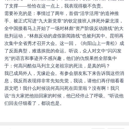
了支撑——恰恰在这一点上，我表现得极不负责。
需要补充的是：事情过了两年，首倡“活学活用”的造神推
手、被正式写进“九大新党章”的钦定接班人摔死外蒙北漠，
全中国接着马上开始了一场对林彪“资产阶级反动路线”的大
批判运动，“林彪反动的虚假新闻路线”也被列其中。昆明再
次集中全省秀才召开大会。这一回，《向阳山上一青松》成
了反面典型，难逃挨批的命运。听说，众人对文中“闪闪发
光”的语言和事迹并不感兴趣，他们的仇恨果然全部集中
于：何高问酷似马列主义老祖宗的死法，是真的吗？
我已成局外人，无缘赴会。有参会朋友私下来告诉我这些消
息，我反而表现得非常先知先觉，我说，请他们再仔细看看
原文吧！我什么时候说何高问死在田里啦？没有啊！我只
说“当大家把他抬回家的时候，他已经停止了呼吸。”听说他
们回去仔细看了，都说也是。