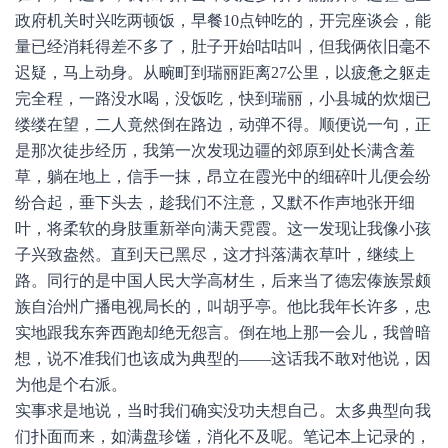
政府机关时兴吃两顿饭，早餐10点钟吃的，开完座谈会，能
量已经消耗得差不多了，肚子开始咕咕叫，但我俩依旧毫不
迟疑，马上动身。从畹町到瑞丽距离27公里，以疲惫之躯走
完全程，一路没水喝，没饭吃，快到瑞丽，小县城的炊烟已
缕缕在望，二人竟然倒在路边，动弹不得。顺便说一句，正
是那次徒步经历，我第一次发现边疆的郊原到处长满含羞
草，躺在地上，信手一抹，昂立在霞光中的细碎叶儿便会纷
纷合起，垂下头去，趁我们不注意，又默不作声地张开细
叶，将柔软的身肢重新举向满天霓霞。这一发现让我像小孩
子兴致盎然。直到天已黑尽，这才抖落满衣草叶，继续上
路。同行的是中国人民大学高材生，后来当了德宏傣族景颇
族自治州广播电视局长的，叫胡乎亭。他比我年长许多，忠
实地跟我东奔西跑却绝无怨言。倒在地上那一会儿，我曾暗
想，说不准我们也该成为典型的——这话我不敢对他说，因
为他是个右派。
实事求是地说，当时我们确实没功夫想自己。太多典型向我
们扑面而来，如满盘珍馐，消化不及呢。笔记本上记录的，