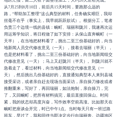
地区汇报，留二人在下面整理加工，大约20天左右完成。”
从7月25到8月10日，前后共15天时间，要跑那么远的
路，“帮助加工整理”这么典型的材料，任务确实艰巨，我却
丝毫不在乎（事实上，我早就跃跃欲试）。根据分工，笔者
负责三个边境一线的县镇：畹町、瑞丽和陇川，我遂再次运
用运筹学知识，将日程做了如下安排：从保山直奔畹町（一
天半），在当地把材料看了，挑出二至三份基础好的，向当
地新闻人员交代修改意见（一天），接着去瑞丽（半天），
也是把材料看了，挑出二至三份基础好的，向当地新闻组交
代修改意见（一天）；马上又赶陇川（半天）。到陇川就不
急着走了，看过材料，向当地新闻组交代修改意见（一
天），然后挑出几份基础好的，直接通知典型本人来到县城
接受采访，或者亲自赶去现场当面采访，亲自操刀修改或者
推翻重来，写好了，再回瑞丽，如法炮制，亲自操刀，完
了，又回畹町，把所有材料搞完，最后直接回保山。时间
紧，我的状态却高度兴奋，写作效率空前高涨。比如那天在
畹町把座谈会开完，时已中午1点。当时每天只有一班过路
班车，早过了，我和同伴当即决定步行向瑞丽奔。边疆地区