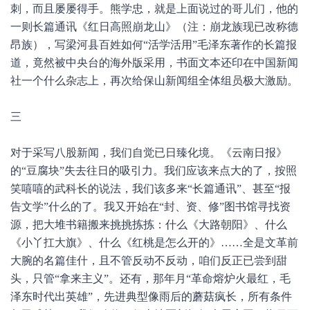
刺，而且屡屡得手。熊学忠，就是上面说过的哥儿们，他的
一则长篇通讯《红日高照崩龙山》（注：崩龙族现已改称德
昂族），写梁河县百姓如何“活学活用”毛泽东著作的长篇报
道，竟然被中央台的海外版采用，书面文本还印在中国新闻
社一个什么杂志上，再次给保山新闻组全体组员极大激励。
三
对于采写八股新闻，我们自觉已日臻化境。《云南日报》
的“豆腐块”失去往日的吸引力。我们应该来点大的了，按照
笑嘻嘻的武科长的说法，我们该多来“长篇通讯”、甚至“报
告文学”什么的了。我又开始在“封、资、修”图书馆寻找资
源，把大堆书籍搬来挑挑拣拣：什么《大路朝阳》、什么
《小丫扛大旗》、什么《红桃是怎么开的》……全是文革前
大腕的名篇佳什，且不管反动不反动，咱们反正已尝到甜
头，只管“拿来主义”。还有，那年月“革命熔炉火最红，毛
泽东时代出英雄”，先进典型像雨后的蘑菇疯长，所有条件