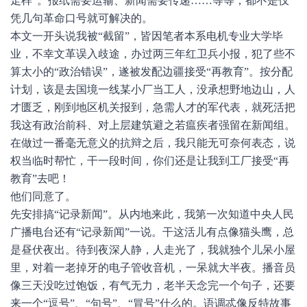
走样”。报纸需要运输、新闻需要传递……等等，都不是仅
凭几句革命口号就可解决的。
本文一开头说我被“截留”，皆因笔者本系电机专业大学毕
业，不幸文革误入歧途，办过两三年红卫兵小报，犯了些不
算太小的“政治错误”，遂被发配边疆接受“再教育”。按分配
计划，该是去国境一线某小厂当工人，没承想野地边山，人
才匮乏，刚到地区机关报到，急需人才的军代表，就死活把
我这有政治前科、对上层建筑避之若瘟疾者强留在新闻组。
在做过一番毫无意义的抗辩之后，我只能无可奈何表态，说
权当临时帮忙，干一段时间，你们还是让我到工厂接受“再
教育”去吧！
他们同意了。
先安排搞“记录新闻”。从内地来此，我第一次知道中央人民
广播电台还有“记录新闻”一说。干这活儿有点像猫头鹰，总
是昼伏夜出。待到夜深人静，人走光了，我就独个儿呆小屋
里，对着一老掉牙的电子管收音机，一呆就大半夜。播音员
像三天没吃过饱饭，有气无力，老半天念完一个句子，还要
来一个“逗号”、“句号”、“冒号”什么的。语调忒像反特故事