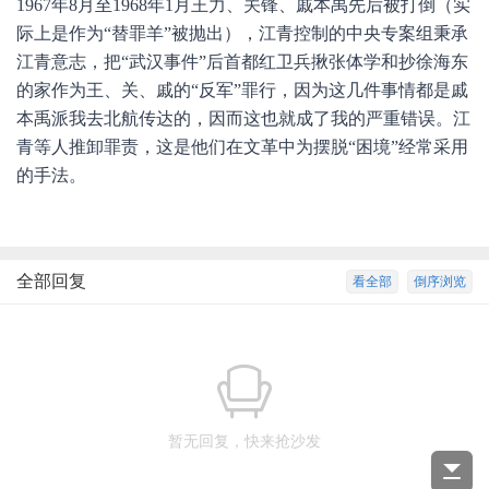
1967年8月至1968年1月王力、关锋、戚本禹先后被打倒（实
际上是作为“替罪羊”被抛出），江青控制的中央专案组秉承
江青意志，把“武汉事件”后首都红卫兵揪张体学和抄徐海东
的家作为王、关、戚的“反军”罪行，因为这几件事情都是戚
本禹派我去北航传达的，因而这也就成了我的严重错误。江
青等人推卸罪责，这是他们在文革中为摆脱“困境”经常采用
的手法。
全部回复
看全部
倒序浏览
暂无回复，快来抢沙发