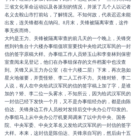
三省文化革命运动以及各派别的情况，并派了几个人以记者
名义去鞍山市打前站，了解情况。不知何故，代表迟迟未能
出发，连关锋都有点纳闷。8月末，关锋被隔离审查，这件
事无疾而终。
大约是王力、关锋被隔离审查的前几天的一个晚上，关锋突
然到钓鱼台十六楼办事组值班室要找中央给武汉军民的一封
信的签字原稿大样。办事组工作人员矫玉山和李奎林到保密
室查阅未见登记，他们在办事组保存的文件档案中也没查
到。关锋又从王力办公室（在十六楼二层）下来，再次急如
星火地催要，并责怪矫、李二人工作不力。关锋对矫、李二
人说，有人在中央给武汉军民的信的签字稿上加了字，是谁
加的？矫、李二位一头雾水，不知所云，因为给武汉军民的
一封信已经下发快一个月，又不是办事组经办的，都是由陈
伯达、关锋身边工作人员校对发排后交中央办公厅印发的。
办事组马上从中央办公厅机要局调来了以中共中央、国务
院、中央军委、中央文革名义发给武汉军民的一封信的签字
大样。本来，这封信是陈伯达、关锋亲自写的，然后由十五