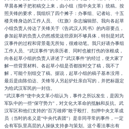
早晨各摊子把初稿交上来，由小组（指中央文革）统稿。按
照关锋的要求，我组织了四个摊子：办事组、记者站、十五
楼关锋身边的工作人员、《红旗》杂志编辑部。我向各起草
小组负责人传达了关锋关于《告武汉人民书》的内容要点，
参加起草的负责人仍然感觉这些原则不够具体，特别是对武
汉事件的过程和背景毫无所知，很难动笔。我只好请办事组
工作人员、“武汉事件”的亲历者、同时也被打伤的张根成，
向各起草小组的负责人讲述了“武汉事件”的经过，使大家了
解一些背景材料。各起草小组是否都按时交了稿，我不了
解，可能个别组交了稿。据说，起草小组的稿子基本没用，
最后是由陈伯达、关锋等人另起炉灶亲自写的，并把标题定
为给武汉军民的一封信。
“武汉事件”使中央文革小组认为，事件之所以发生，是因为
军队中的一些“保守势力”，对文化大革命的抵触和反抗。武
汉军区和他们支持的“百万雄师”敢于殴打、扣押中央文革成
员（当时的名义是“中央代表团”）是非同寻常的事件，一定
会有军队里高层的人操纵支持参与策划。这个看法事出有