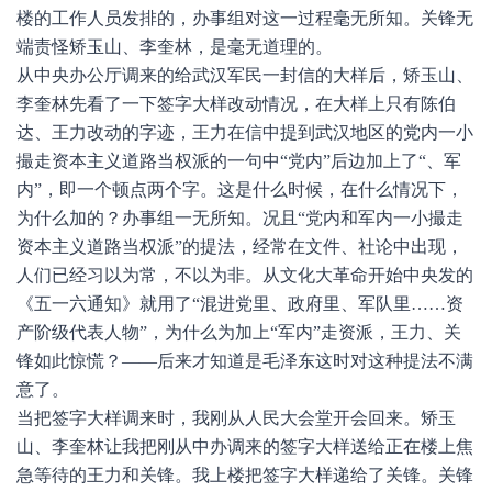
楼的工作人员发排的，办事组对这一过程毫无所知。关锋无
端责怪矫玉山、李奎林，是毫无道理的。
从中央办公厅调来的给武汉军民一封信的大样后，矫玉山、
李奎林先看了一下签字大样改动情况，在大样上只有陈伯
达、王力改动的字迹，王力在信中提到武汉地区的党内一小
撮走资本主义道路当权派的一句中“党内”后边加上了“、军
内”，即一个顿点两个字。这是什么时候，在什么情况下，
为什么加的？办事组一无所知。况且“党内和军内一小撮走
资本主义道路当权派”的提法，经常在文件、社论中出现，
人们已经习以为常，不以为非。从文化大革命开始中央发的
《五一六通知》就用了“混进党里、政府里、军队里……资
产阶级代表人物”，为什么为加上“军内”走资派，王力、关
锋如此惊慌？——后来才知道是毛泽东这时对这种提法不满
意了。
当把签字大样调来时，我刚从人民大会堂开会回来。矫玉
山、李奎林让我把刚从中办调来的签字大样送给正在楼上焦
急等待的王力和关锋。我上楼把签字大样递给了关锋。关锋