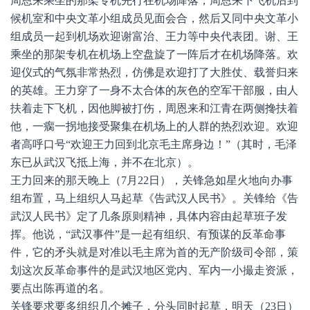
周恩来乘坐的那架专机先行在机场降落，周恩来下飞机后到
候机室和中央文革小组成员见面会合，然后又同中央文革小
组成员一起到机场欢迎谢富治、王力等中央代表团。谢、王
乘坐的那架专机在机场上空盘旋了一阵后才在机场降落。欢
迎仪式的气氛非常热烈，仿佛是欢迎打了大胜仗、载誉归来
的英雄。王力穿了一身不太合体的灰色的空军干部服，由人
扶着走下飞机，因他脚被打伤，周恩来和江青在两侧搀扶着
他，一瘸一拐地接受聚集在机场上的人群的热烈欢迎。欢迎
者高呼口号“欢迎王力回到北京毛主席身边！”（其时，毛泽
东已从武汉飞抵上海，并不在北京）。
王力回来的那天晚上（7月22日），关锋急如星火地向办事
组布置，马上组织人马起草《告武汉人民书》。关锋给《告
武汉人民书》定了几条原则精神，具体内容由起草班子发
挥。他说，“武汉事件”是一起有组织、有预谋的反革命事
件，它的矛头就是对准以毛主席为首的无产阶级司令部，策
划这次反革命事件的是武汉地区党内、军内一小撮走资派，
要点出陈再道的名。
关锋要求要多组织几个摊子，分头同时起草，明天（23日）