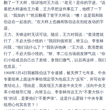
翻了一下大样，惊讶地对王力说：“老兄！是你的字迹。”说
着把大样递给王力看，王力早把这件事忘了，他楞了一下
说：“我加的？”然后翻看了签字大样说：“噢！这是我和陈
伯达在一起改的。”在大样上也确有陈伯达在别处改动的字
迹。
王力、关锋这时无话可说。随后，王力对我说：“查清楚就
行了，不必大惊小怪的！”我回到值班室，矫玉山、李奎林
问我，“他们说什么了？”我告诉他俩：“王力说，查清楚就
行了，不必大惊小怪的。”矫、李二位当场就发脾气说：“你
们小组成员自己出了差错，拿我们撒气，以后再这样，我们
也造反。”
1968年3月4日我被陈伯达下令逮捕，被关押了七年多。中央
专案组将上面这件事给我定罪为包庇王力“反军”，并写在审
查结论上。理由是，我发现王力篡改中央文件，没向中央文
革小组领导汇报，向矫玉山、李奎林传达王力“不要大惊小
怪”的话，是要他们“不要声张”。这是什么逻辑？中央专案
组用心何其良苦？！