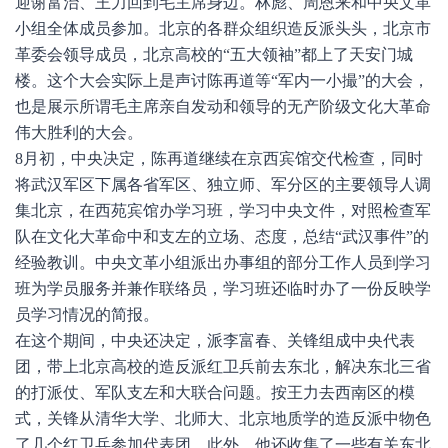
迎谢富治、王力回到毛主席身边。林彪、周恩来和中央文革
小组全体成员参加。北京的各群众组织造反派头头，北京市
革委会领导成员，北京高校的“五大领袖”都上了天安门城
楼。这个大会实际上是声讨陈再道等“军内一小撮”的大会，
也是展示所谓毛主席亲自发动和领导的无产阶级文化大革命
伟大胜利的大会。
8月初，中央决定，陈再道继续在京西宾馆交代检查，同时
将武汉军区下属各省军区、独立师、军分区的主要领导人调
集北京，在西苑宾馆办学习班，学习中央文件，对照检查军
队在文化大革命中和支左的立场、态度，总结“武汉事件”的
经验教训。中央文革小组派出办事组的部分工作人员到学习
班为学员服务并兼作联络员，学习班还临时办了一份反映学
员学习情况的简报。
在这个期间，中央还决定，派李富春、关锋组成中央代表
团，带上北京高校的造反派红卫兵前去东北，解决东北三省
的打派仗、军队支左和大联合问题。按王力去西南区的模
式，关锋从清华大学、北师大、北京地质学的造反派中物色
了几个红卫兵参加代表团，此外，他还收集了一些有关东北