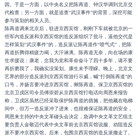
因。于是一方面，以中央名义把陈再道、钟汉华调到北京交
代检查；另一方面，就是追查“武汉事件”的背景，深挖可能
参与策划的相关人员。
陈再道调来北京后，驻进京西宾馆，刚刚下车就被北京的一
些军内造反派和京西宾馆的造反派组织了批斗，逼他交代是
怎样策划“武汉事件”的，造反派让陈再道作“喷气式”，把陈
再道折腾得精疲力竭，大汗淋漓。陈再道无奈，向在场的康
生求援说：康老，念我为党和革命奋斗了四十多年，请不要
再折磨我了，我确实没策划。康生未予理睬。晚上，北京文
艺界的部分造反派到京西宾馆游行示威，喊“打倒陈再道”的
口号，并扬言要冲进京西宾馆，揪陈再道。保卫京西宾馆的
北京卫戍区司令员傅崇碧从京西宾馆打电话向周恩来报告
称，卫戍区虽然已经采取保护陈再道的措施，把他藏在电梯
间中，但万一造反派冲了进来，也很难保证陈再道的安全，
周恩来主持的中央文革碰头会决定，急调中央文革文艺组主
要负责人金敬迈代表中央文革前去京西宾馆说服、劝阻造反
派不要冲京西宾馆。后来，包围京西宾馆的造反派撤走了。