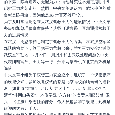
的下落，陈再道表示无能为力；而他确实也不知道是哪个组
织把王力绑架走的。然而，中央文革则认为，武汉事件的后
台就是陈再道，因为他是支持“百万雄师”的。
为了及时掌握周恩来去武汉营救王力的进展情况，中央文革
办事组和总理值班室保持了热线电话联系，互相通报营救王
力的进展情况。
在武汉，周恩来精心制定了营救王力的方案，在武汉空军等
部队的协助下，终于把王力营救出来，并将王力安全地送到
武汉空军驻地。7月22日，周恩来和去武汉处理问题的中央
代表团谢富治、王力等一行，分乘两架专机在北京西郊机场
降落。
中央文革小组为了庆贺王力安全返京，组织了一个保密极严
的欢迎仪式，参加欢迎仪式的都是北京高校的响当当的造反
派，如北航“红旗”、北师大“井冈山”、北大“新北大公社”、
清华“井冈山兵团”、地质学院“东方红”的负责人和部分红卫
兵，《红旗》杂志社的部分工作人员也参加了欢迎，到机场
欢迎的约有几千人。