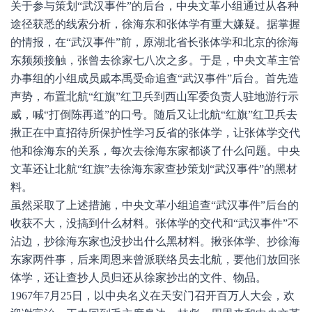
关于参与策划“武汉事件”的后台，中央文革小组通过从各种
途径获悉的线索分析，徐海东和张体学有重大嫌疑。据掌握
的情报，在“武汉事件”前，原湖北省长张体学和北京的徐海
东频频接触，张曾去徐家七八次之多。于是，中央文革主管
办事组的小组成员戚本禹受命追查“武汉事件”后台。首先造
声势，布置北航“红旗”红卫兵到西山军委负责人驻地游行示
威，喊“打倒陈再道”的口号。随后又让北航“红旗”红卫兵去
揪正在中直招待所保护性学习反省的张体学，让张体学交代
他和徐海东的关系，每次去徐海东家都谈了什么问题。中央
文革还让北航“红旗”去徐海东家查抄策划“武汉事件”的黑材
料。
虽然采取了上述措施，中央文革小组追查“武汉事件”后台的
收获不大，没搞到什么材料。张体学的交代和“武汉事件”不
沾边，抄徐海东家也没抄出什么黑材料。揪张体学、抄徐海
东家两件事，后来周恩来曾派联络员去北航，要他们放回张
体学，还让查抄人员归还从徐家抄出的文件、物品。
1967年7月25日，以中央名义在天安门召开百万人大会，欢