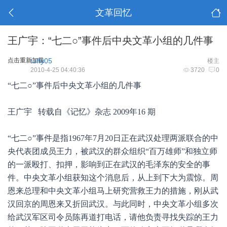
文革回忆
王广宇：“七二○”事件后中央文革小组的几件事
点击重新加载
tuffy05
楼主
2010-4-25 04:40:36
3720
0
“七二○”事件后中央文革小组的几件事
王广宇
转载自《记忆》杂志 2009年16 期
“七二○”事件是指1967年7月20日正在武汉处理两派联合的中
央代表团成员王力，被武汉的群众组织“百万雄师”和独立师
的一派殴打、扣押，影响到正在武汉的毛泽东的安全的事
件。中央文革小组获知这个消息后，从上到下大为震惊。周
恩来总理和中央文革小组马上研究营救王力的措施，刚从武
汉回京的周恩来又折回武汉。与此同时，中央文革小组多次
给武汉军区司令员陈再道打电话，请他负责寻找失踪的王力