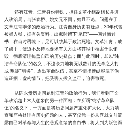
还有江青。江青身份特殊，担任文革小组副组长并进
入政治局，与张春桥、姚文元不同，姑且不论。问题在于，
文革江青乖张的政治行为。江青自身历史有疑点，30年代曾
被捕入狱，据有关资料，出狱时留下“尾巴”——写过悔过
书，在当时语境下，足可以致其于政治死地。文革江青，成
了旗手，便迫不及待地要求有关方面将其狱中档案予以销
毁，彻底清理掩盖自己的历史疑点；而与此同时，却以“纯
洁革命队伍”的名义，不遗余力地将无以数计的无辜之人打
成“叛徒”“特务”，逐出革命队伍，甚至不惜指使纵容属下伪
造证据，虚构情节，把受害人投入监牢，迫害致死。
从陈永贵历史问题到江青的政治行为，我们看到了文
革政治超出常人想象的另一种面相：在所谓“纯洁革命队
伍”的名义下，一方面是将历史问题严重化扩大化，大力清
查和严格处理有历史问题的人，甚至仅凭一份从容就义前流
露自己对革命与人生的悲观意绪的自白书，将人判为叛徒而