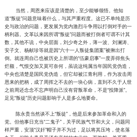
当然，周恩来应该是清楚的，至少能够领悟。他知
道“叛徒”问题意味着什么，与其严重程度。这已不单纯是历
史与政治的问题，更发展为党内激烈斗争用以打倒对手的一
柄利器。文革以来因所谓“叛徒”问题而被打倒者可谓不计其
数，其他不说，中央层面，刘少奇之外，薄一波、刘澜涛、
安子文、杨献珍等就是因“六十一人叛徒集团案”被揪出打
倒。就连周自己也被历史上所谓的“伍豪启事”一度弄得焦头
烂额，气恨交加又莫可奈何，虽说这纯属当年国民党伪造，
中央也清楚是国民党伪造，但它却被江青利用，作为攻击周
恩来的把柄，成了周挥之不去的一块心病，直到不久于人世
之前周还念念不忘声明自己没有背叛革命，不是“投降派”。
足见“叛徒”历史问题影响于人是多么地要命。
陈永贵当然谈不上“叛徒”，他是后来参加革命和入的
党。但他事日充当“二鬼子”，关乎民族气节和大义，问题同
样严重，安顶“汉奸”帽子并不为过，足以将其压垮，使名落