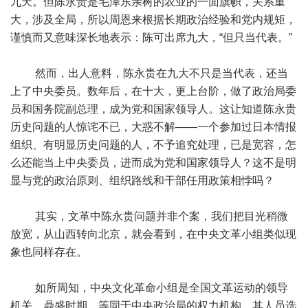
九天。但陈永贵是毛泽东亲树的农业的一面旗帜，关系重
大，涉及全局，所以周恩来根据长期政治经验和党内规矩，
谨慎而又意味深长地表示：陈可出席九大，“但只当代表。”
然而，出人意料，陈永贵在九大不只是当代表，还当
上了中央委员。数年后，在十大，更上台阶，做了政治局委
员和国务院副总理，成为党和国家领导人。这让知道陈永贵
历史问题的人惊诧不已，大惑不解——一个参加过日本情报
组织、有明显历史问题的人，不予追究处理，已是宽容，怎
么还能当上中央委员，进而成为党和国家领导人？这不是明
显与党的政治原则、组织路线和干部任用政策相悖吗？
其实，文革中陈永贵问题并非个案，我们把目光稍微
放宽，从山西转向北京，就会看到，在中央文革小组类似现
象也同样存在。
如所周知，中央文化革命小组是全国文革运动的领导
机关，鼎盛时期，等同于中央政治局的权力机构，其人员选