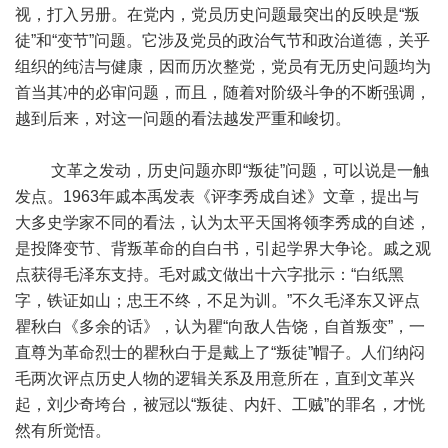
视，打入另册。在党内，党员历史问题最突出的反映是“叛
徒”和“变节”问题。它涉及党员的政治气节和政治道德，关乎
组织的纯洁与健康，因而历次整党，党员有无历史问题均为
首当其冲的必审问题，而且，随着对阶级斗争的不断强调，
越到后来，对这一问题的看法越发严重和峻切。
文革之发动，历史问题亦即“叛徒”问题，可以说是一触
发点。1963年戚本禹发表《评李秀成自述》文章，提出与
大多史学家不同的看法，认为太平天国将领李秀成的自述，
是投降变节、背叛革命的自白书，引起学界大争论。戚之观
点获得毛泽东支持。毛对戚文做出十六字批示：“白纸黑
字，铁证如山；忠王不终，不足为训。”不久毛泽东又评点
瞿秋白《多余的话》，认为瞿“向敌人告饶，自首叛变”，一
直尊为革命烈士的瞿秋白于是戴上了“叛徒”帽子。人们纳闷
毛两次评点历史人物的逻辑关系及用意所在，直到文革兴
起，刘少奇垮台，被冠以“叛徒、内奸、工贼”的罪名，才恍
然有所觉悟。