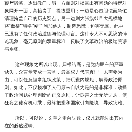
鞭尸毁墓、逐出教门，另一方面则对揭露出有问题的特定对
象网开一面，高抬贵手，提拔重用；一边是心虚胆怯而急忙
清理掩盖自己的历史疑点，另一边则大张旗鼓且大规模地
将“叛徒”“特务”帽子施加他人，制造恐慌，迫害无辜。此中
已没有了任何政治道德与伦理可言。这种令人不可思议的悖
论现象，毫无原则的双重标准，反映了文革政治的极端荒谬
与乖张。
这种现象之所以出现，归根结底，是党内民主的严重
缺失，众言堂变成一言堂，最高权力代表真理，以需要为
由，可以任意捏拿组织政策，把玩党内规矩，解释政治原
则。如此，不仅模糊了人们原来自以为是的是非标准，动摇
了政治问题处理判断的正义原则，让良善之士无所适从，使
狂妄之徒有机可乘，最终把党和国家引向险境，导致灾难。
所以，可以说，文革之走向失败，仅此就能见出其内
在的必然逻辑。