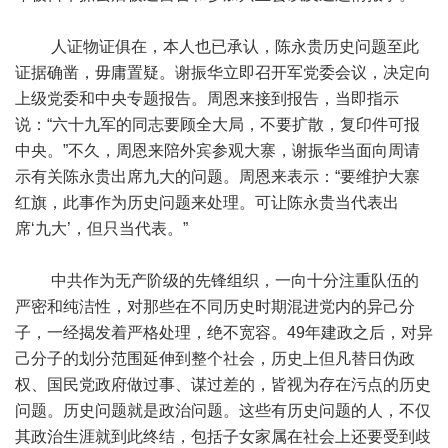
人证物证俱在，本人也已承认，陈永贵历史问题至此
证据确凿，毋庸置疑。谢振华立即召开军党委会议，决定向
上级党委和中央专题报告。周恩来接到报告，当即指示
说：“六十九军的同志要顾全大局，不要扩散，复印件可报
中央。”不久，周恩来陪外宾参观大寨，谢振华当面向周请
示有关陈永贵出席九大的问题。周恩来表示：“要维护大寨
红旗，此事作为历史问题来处理。可让陈永贵当代表出
席‘九大’，但只当代表。”
中共作为无产阶级的先锋组织，一向十分注重队伍的
严密和纯洁性，对那些在不同历史时期混进党内的异己分
子，一经揭发着严格处理，绝不宽容。49年建政之后，对异
己分子的划分范围延伸到整个社会，历史上但凡替日伪政
权、国民党政府做过事、谋过差的，皆视为存在污点的历史
问题。历史问题就是政治问题。这些有历史问题的人，不仅
其政治生涯就到此终结，包括子女家属在社会上还要受到歧