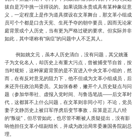
拔自是万中挑一没得说的。如果说陈永贵或具有某种象征意
义，一定程度上是作为道具摆设在文革舞台，那文革小组成
员可个个都是口含天宪、生死予夺的朝中要员，因而无论家
庭背景或个人历史，当有更为严格过硬的要求。但实际并非
如此，其中堪称有“病症”的问题中人不乏其人。
例如姚文元，虽本人历史清白，没有问题，其父姚蓬
子为文化名人，却历史上有重大污点，曾被捕变节自首，按
当时规矩，这种家庭背景的是不宜进入中央文革小组的，然
而，在有反对意见的阻力下，他不但成为文革小组成员，后
来还升任政治局委员。又如张春桥，撇开个人历史疑点与问
题（参加华蒂社、虚报入党时间、与鲁迅笔战——后文革时
代，这都算不上什么问题，在文革则非同小可）不论，党员
妻子文静历史上被日军俘虏后变节事敌，应算是正儿八经
的“叛徒”，但尽管如此，也尽管不断被人质疑提出，没有影
响他担任文革小组副组长，并成为政治局常委兼国务院副总
理。