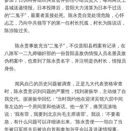
参加了日伪特务组织兴亚会并担任小组负责人，每周两次上
县城送递情报。日本投降后，昔阳大力清算为日本干过活
的“二鬼子”，最重者直接处死。陈永贵自觉处境危险，心怀
忐忑，乃向中共领导下的第一任村长托孤，村长为陈说话，
陈涉险过关。
陈永贵事敌充当“二鬼子”，不仅昔阳县档案有记录，在
八路军一二九师锄奸部的一份昔阳县敌伪情报人员名册及敌
伪档案中，也查到了陈永贵名字，并注明是伪村长，情报员
身份。
闻风自己的历史问题被调查，正是九大代表资格审查
时，陈永贵意识到问题的严重性，找到谢振华，主动做了自
我交代。据谢振华回忆：“当时我约他在迎泽宾馆六层中间
靠左边的一个房间里和他谈话。他一坐下，痛哭流涕地
说：‘我有罪，我要到北京向毛主席请罪’。我说：‘不要着
急，有什么问题可以详细谈出来。’陈永贵便一一坦白了当
年被日军抓去后被迫自首和参加兴亚会以及送递情报事。