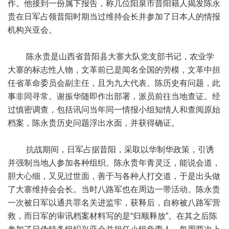
作。他接到一份属下报告，称几位阳泉市昔阳籍人揭发陈永
贵在日军占领昔阳时期当过维持会长并参加了日本人的情报
机构兴亚会。
陈永贵是山西省昔阳县大寨大队党支部书记，农业学
大寨的标志性人物，文革前已是闻名全国的劳模，文革中担
任省革命委员会副主任，且为九大代表。陈历史有问题，此
事非同寻常。谢振华随即作出部署，派员前往当地查证。经
过慎密调查，包括讯问当年同一情报小组知情人和查阅原始
档案，陈永贵历史问题浮出水面，并获得确证。
抗战期间，日军占据昔阳，采取以华制华政策，引诱
并强制当地人参加各种组织。陈永贵年青灵泛，能说会道，
胆大心细，又见过世面，善于与各种人打交道，于是出头做
了大寨维持会会长。当时八路军也在周边一带活动。陈永贵
一次被日军以通共罪名关进监牢，获释后，自称被八路军营
救，而日军的审讯档案材料写的是“归顺释放”。在其之后陈