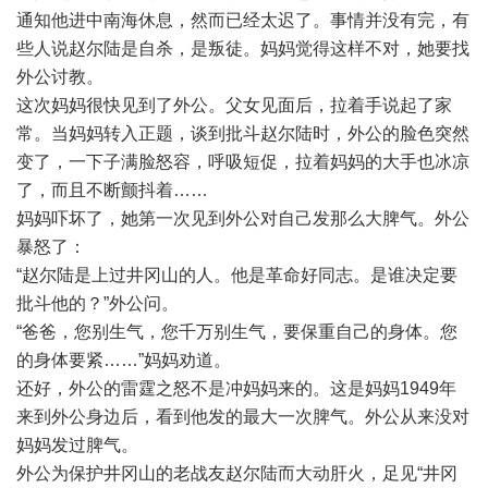
通知他进中南海休息，然而已经太迟了。事情并没有完，有
些人说赵尔陆是自杀，是叛徒。妈妈觉得这样不对，她要找
外公讨教。
这次妈妈很快见到了外公。父女见面后，拉着手说起了家
常。当妈妈转入正题，谈到批斗赵尔陆时，外公的脸色突然
变了，一下子满脸怒容，呼吸短促，拉着妈妈的大手也冰凉
了，而且不断颤抖着……
妈妈吓坏了，她第一次见到外公对自己发那么大脾气。外公
暴怒了：
“赵尔陆是上过井冈山的人。他是革命好同志。是谁决定要
批斗他的？”外公问。
“爸爸，您别生气，您千万别生气，要保重自己的身体。您
的身体要紧……”妈妈劝道。
还好，外公的雷霆之怒不是冲妈妈来的。这是妈妈1949年
来到外公身边后，看到他发的最大一次脾气。外公从来没对
妈妈发过脾气。
外公为保护井冈山的老战友赵尔陆而大动肝火，足见“井冈