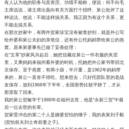
有人认为他的职务与其资历、功绩不相称，便说：何不向毛
主席说说，请主席出面向有关方面打个招呼。舅公批评了这
种说法。他说：不能这样搞关系。我正因为有这个关系，更
不能去搞关系。
在那次抄家中，有两件贺家珍宝没有被查抄到，就是外公写
给外婆和舅公夫妇的亲笔信，还有外公托妈妈带给舅公的燕
窝。原来舅婆事先已做了妥善处理：
在“文革”抄家风兴起后，她把信藏在舅公一件衣服的夹层
里，又乘妈妈来福州看外婆的时机，托她把外公家书带回北
京保存。至于燕窝，有两小袋，半斤重，是1962年妈妈带
来的，舅公一直舍不得吃。想来想去，只好托部队里的老战
友保存，放到1968年下半年，全国形势比较平静了，才从
那里取了回来。
我的舅公贺敏学于1988年在福州去世，他是“永新三贺”中最
后一位去世的长辈。
贺家受冲击的第二个人是姨婆贺怡的继子，我的表舅刘子毅
(贺怡前夫刘士奇前妻之子)。