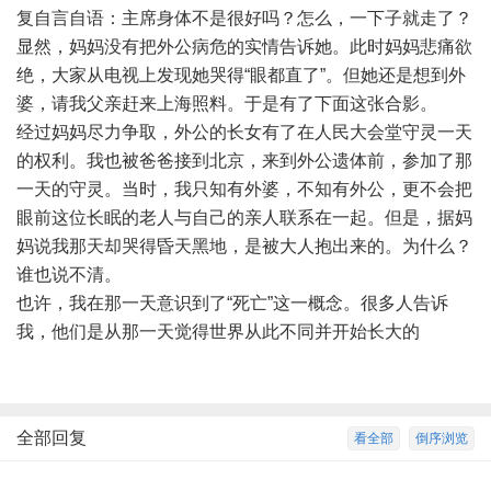
复自言自语：主席身体不是很好吗？怎么，一下子就走了？
显然，妈妈没有把外公病危的实情告诉她。此时妈妈悲痛欲
绝，大家从电视上发现她哭得“眼都直了”。但她还是想到外
婆，请我父亲赶来上海照料。于是有了下面这张合影。
经过妈妈尽力争取，外公的长女有了在人民大会堂守灵一天
的权利。我也被爸爸接到北京，来到外公遗体前，参加了那
一天的守灵。当时，我只知有外婆，不知有外公，更不会把
眼前这位长眠的老人与自己的亲人联系在一起。但是，据妈
妈说我那天却哭得昏天黑地，是被大人抱出来的。为什么？
谁也说不清。
也许，我在那一天意识到了“死亡”这一概念。很多人告诉
我，他们是从那一天觉得世界从此不同并开始长大的
全部回复
看全部
倒序浏览