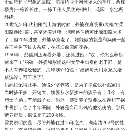
个面积超乎想象的庭院，包括约两个网球场大的草坪，两栋
楼房(一栋首长住、一栋工作人员住)被假山、花园、水池所
环绕。
20世纪50年代初刚到上海的时候，外婆在庭院里(大概在溧
阳路)种过菜，甚至还养过猪。湖南路住所可比溧阳路大多
了，但20年过去，外婆毕竟老了。她能做的就是和妈妈一起
在玉兰树下拔去杂草，在花坛前闻闻花香。
1950年，彭儒到上海看外婆，还笑过她：“哎，你怎么养起
猪来了！”的确，外婆和彭儒这些女学生出身的老干部，是
不大有养猪经验的。海峰姨介绍说：“姨妈每天用水龙头给
猪洗澡，可干净了”。
妈妈也记得此事。她说外婆养猪，是为了挣点钱补贴家用。
当时孩子多，开销大。姨婆从永新接来的孩子有十几个，有
烈士子弟，有亲戚子女。另外，姨婆养子贺麓成在泰和车祸
中骨折，住了半年医院，外婆是自己出钱给他治伤的。那只
猪养肥后，据说卖了200块钱。
需要说明的是：尽管外婆住过15年之久，湖南路262号的性