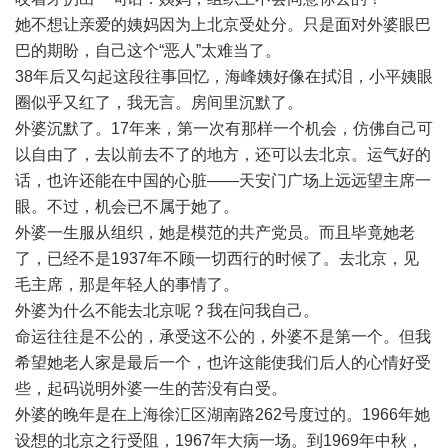
她不想让亲爱的姨妈因为上北京受处分。只是面对外婆眼巴
巴的期盼，自己这个“恶人”太难当了。
38年后又勾起这段往事回忆，海峰姨好像在拭泪，小平姨眼
圈似乎又红了，我无言。房间里沉默了。
外婆沉默了。17年来，第一次有那样一个机会，仿佛自己可
以自由了，去以前去不了的地方，还可以去北京。运气好的
话，也许还能在中国的心脏——天安门广场上远远望主席一
眼。不过，机会已不属于她了。
外婆一生服从组织，她是模范的共产党员。而且毕竟她老
了，已经不是1937年不顾一切西行的时候了。去北京，见
毛主席，那是年轻人的事情了。
外婆为什么不能去北京呢？我在问我自己。
命运往往是不公的，承受这不公的，外婆不是第一个。但我
希望她老人家是最后一个，也许这能使我们后人的心情好受
些，起码说明外婆一生的苦没有白受。
外婆的晚年是在上海徐汇区湖南路262号度过的。1966年她
设想的北京之行受阻，1967年大病一场。到1969年中秋，