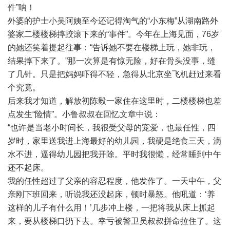
件”呐！
外婆的护士小吴阿姨至今还记得淘气的“小东梅”从湖南路外
婆家二楼楼梯摔跤滚下来的“事件”。今年在上海见面，76岁
的她还笑着提起往事：“告诉她不要在楼梯上玩，她非玩，
结果摔下来了。”那一次算是有惊无险，好在骨头没事，缝
了几针。只是把妈妈吓得不轻，急得从北京坐飞机赶过来看
个究竟。
后来我才知道，解放初陈毅一家住在这里时，二楼楼梯也差
点发生“险情”。小鲁叔叔在回忆文章中说：
“也许是当老小时间长，我很受父母的宠爱，也最任性，四
岁时，家里送我进上海最好的幼儿园，我硬是绝食三天，滴
水不进，逼得幼儿园把我开除。平时我很懒，经常睡到中午
还不起床。
我的任性超过了父亲的容忍程度，他发作了。一天中午，父
亲刚下班回来，听说我还没起床，顿时暴怒。他吼道：‘养
这样的儿子有什么用！’几步冲上楼，一把将我从床上抓起
来，要从楼梯口扔下去。幸亏被警卫员叔叔拼命拉住了。这