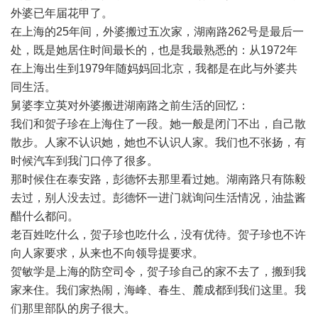
外婆已年届花甲了。
在上海的25年间，外婆搬过五次家，湖南路262号是最后一
处，既是她居住时间最长的，也是我最熟悉的：从1972年
在上海出生到1979年随妈妈回北京，我都是在此与外婆共
同生活。
舅婆李立英对外婆搬进湖南路之前生活的回忆：
我们和贺子珍在上海住了一段。她一般是闭门不出，自己散
散步。人家不认识她，她也不认识人家。我们也不张扬，有
时候汽车到我门口停了很多。
那时候住在泰安路，彭德怀去那里看过她。湖南路只有陈毅
去过，别人没去过。彭德怀一进门就询问生活情况，油盐酱
醋什么都问。
老百姓吃什么，贺子珍也吃什么，没有优待。贺子珍也不许
向人家要求，从来也不向领导提要求。
贺敏学是上海的防空司令，贺子珍自己的家不去了，搬到我
家来住。我们家热闹，海峰、春生、麓成都到我们这里。我
们那里部队的房子很大。