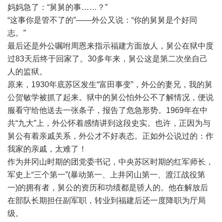
妈妈急了：“舅舅的事……？”
“这事你是管不了的”——外公又说：“你的舅舅是个好同
志。”
最后还是外公嘱咐周恩来指示福建方面放人，舅公在狱中度
过83天后终于回家了。30多年来，舅公这是第二次坐自己
人的监狱。
原来，1930年底苏区发生“富田事变”，外公的妻兄，我的舅
公贺敏学被抓了起来。狱中的舅公怕外公不了解情况，便说
服看守给他送去一张条子，报告了危急形势。1969年在中
共“九大”上，外公怀着感情讲到这段史实。也许，正因为与
舅公有着亲戚关系，外公才不好表态。正如外公说过的：作
我家的亲戚，太难了！
作为井冈山时期的团党委书记，中央苏区时期的红军师长，
军史上“三个第一”(暴动第一、上井冈山第一、渡江战役第
一)的拥有者，舅公的资历和功绩都是骄人的。他在解放后
在部队长期担任副军职，转业到福建后还一度降职为厅局
级。