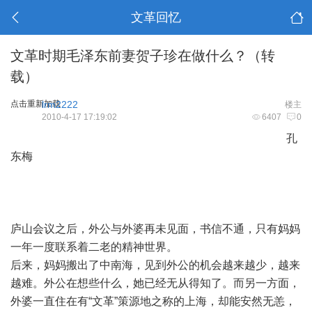
文革回忆
文革时期毛泽东前妻贺子珍在做什么？（转
载）
点击重新加载
lrm2222
楼主
2010-4-17 17:19:02
6407
0
孔
东梅
庐山会议之后，外公与外婆再未见面，书信不通，只有妈妈
一年一度联系着二老的精神世界。
后来，妈妈搬出了中南海，见到外公的机会越来越少，越来
越难。外公在想些什么，她已经无从得知了。而另一方面，
外婆一直住在有“文革”策源地之称的上海，却能安然无恙，