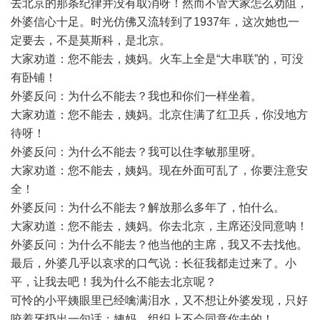
去北京的那条纪律并没有取消呀！然而不管大家怎么劝阻，
外婆信心十足。时光仿佛又流转到了1937年，这次她也一
定要去，不是莫斯科，是北京。
大家劝道：您不能去，姨妈。火车上全是“大串联”的，可没
有卧铺！
外婆反问：为什么不能去？我也和你们一样坐着。
大家劝道：您不能去，姨妈。北京住满了红卫兵，你没地方
待呀！
外婆反问：为什么不能去？我可以住李敏那里呀。
大家劝道：您不能去，姨妈。现在外面可乱了，你要注意安
全！
外婆反问：为什么不能去？解放那么多年了，怕什么。
大家劝道：您不能去，姨妈。你去北京，主席还没同意呐！
外婆反问：为什么不能去？他当他的主席，我又不去找他。
最后，外婆几乎以哀求的口气说：长征我都走过来了。小
平，让我去吧！我为什么不能去北京呢？
可怜的小平姨眼里已经噙满泪水，又不想让外婆发现，只好
咬着牙扔出一句话：姨妈，组织上不会同意你去的！