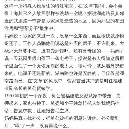
这样一所特殊人物居住的特殊宅院，在“文革”期间，会不会
像上海其它名人故居那样被洗劫一空呢？据说湖南路及其邻
近的武康路一带曾是抄家风潮最盛的地区，因为那里的花园
洋房和“黑帮分子“最集中。
妈妈说：抄家的来过一次，没拿什么东西，而且很快就原物
退还了。工作人员骗他们说这是外宾的房子，不许乱来。大
概那天外婆不在，没有受到惊吓。还有更奇怪的——妈妈听
说一天花园里假山落下一条电褥子，据说是有人得知这所房
子里面住了一个无依无靠的老太太，很可怜，就从墙外扔进
来的。电褥子还是新的。湖南路也许是安静的，但仅仅是湖
南路而已。在“文革”的风浪中，贺家首当其冲的是时任福建
省副省长的舅公贺敏学。
1967年初的一个深夜，舅公被福建造反派从家中带走，关
押起来，家也被抄了。舅婆和小平姨急忙托人给我妈妈捎
话，告急求救，让她报告毛主席。
妈妈果真去找外公，把舅公被抓的消息告诉他。外公听到
后，“哦”了一声，没有再说什么。