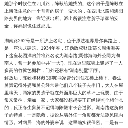
她那个时候住在四川路，陈毅给她找的。这个房子是陈毅在
上海做生意的一个哥哥的房子，蛮大的，在四川北路和溧阳
路交界的地方，靠近派出所。派出所很注意贺子珍家的安
全，你妈妈也住过那儿。
湖南路262号是一所沪上名宅，位于原法租界居尔典路上，
是一座法式建筑。1934年春，汪伪政权财政部长周佛海买
下这座花园洋房并将路名改为湖南路(周佛海与外公同为湖
南人，曾一起参加中共“一大”)。现在这里院墙上竖起了一人
多高的竹篱笆栅栏，门外还标有“湖南别墅”四字。
解放后，陈毅和林彪(短期)两家曾分别住在楼上楼下。春生
舅舅记得外婆和舅公经常带他们几个孩子去串门，大人在屋
里聊天，两家的男孩子就在外面那巨大的草坪上玩耍。由于
常来常往，亲如一家，大家都没想起要正正经经照个相什么
的，反正春生舅舅不记得与陈毅市长合过影。湖南路这所房
子的特点，一是隐蔽，据说从墙外任一角度都无法窥见院内
情形。对幽居上海的外婆来说，这里确实很保密。二是有一