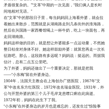
矛盾很复杂的。”“文革”中期的一次见面，“我们俩人是长时
间地相对无语。”
在“文革”中的那段日子里，每当妈妈回上海看外婆，就会拉
着她出来散步，范围就是从湖南路走到几条街外的淮海路，
然后在兴国路一家西餐馆喝上一杯牛奶，吃上一块面包，再
走回湖南路。
妈妈这样做的目的，就是想让外婆能多一点运动量，不然她
整日枯坐对身体不好。她这样鼓励外婆：就算您再走一次长
征路吧。那么，这段路有多远呢？妈妈说：挺远的。而据我
估计，总有二点五公里吧。
为了外婆，妈妈还做出了一个重要决定，那就是把我
——“小东梅”留在外婆身边。
1904年，法国天主教会在上海创办广慈医院，1967年“文
革”中改名东方红医院，1972年改名瑞金医院。1931年，外
公与开慧外婆的第三个儿子毛岸龙患噤口痢在此病逝。
1972年初，妈妈在此生下了我。
“小东梅”在外婆身边的岁月也是难忘的，还发生过“惊险事