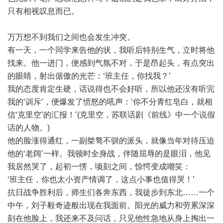
只有相视叹息而已。
万万想不到我们之间也会发生冲突。
有一天，一个同学来告他的状，我听后特别生气，立时将他
找来。他一进门，便感到气氛不对，于是昂起头，有点突出
的眼睛，射出倨傲的光芒：‘班主任，你找我？’
我的态度肯定生硬，话说得也不会好听，所以他还没有听完
我的‘训斥’，便爆发了愤怒的吼声：‘你不分青红皂白，就相
信‘克里空’的汇报！’(克里空，苏联话剧《前线》中一个说假
话的人物。)
他的脸涨得通红，一副桀骜不驯的派头，就像当年对待压迫
他的‘老阔’一样。我顿时全身战，伴随屈辱的是眼泪，他见
我居然哭了，起初一愣，顷刻之间，惊愕变成嘲笑：
‘班主任，你也太小资产情调了，这点小事也值得哭！’
抗日战争胜利后，师生们各奔东西，我徒步到东北……一个
中午，刘子毅奇迹般出现在我面前。阳光的威力和劳累深深
刻在他脸上，我还来不及问话，只见他性急地从身上掏出一