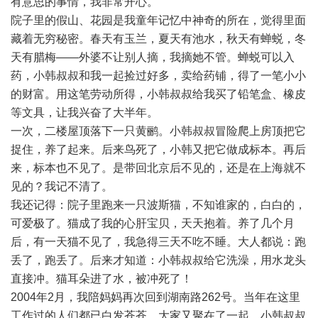
有意思的事情，我非常开心。
院子里的假山、花园是我童年记忆中神奇的所在，觉得里面
藏着无穷秘密。春天有玉兰，夏天有池水，秋天有蝉蜕，冬
天有腊梅——外婆不让别人摘，我摘她不管。蝉蜕可以入
药，小韩叔叔和我一起捡过好多，卖给药铺，得了一笔小小
的财富。用这笔劳动所得，小韩叔叔给我买了铅笔盒、橡皮
等文具，让我兴奋了大半年。
一次，二楼屋顶落下一只黄鹂。小韩叔叔冒险爬上房顶把它
捉住，养了起来。后来鸟死了，小韩又把它做成标本。再后
来，标本也不见了。是带回北京后不见的，还是在上海就不
见的？我记不清了。
我还记得：院子里跑来一只波斯猫，不知谁家的，白白的，
可爱极了。猫成了我的心肝宝贝，天天抱着。养了几个月
后，有一天猫不见了，我急得三天不吃不睡。大人都说：跑
丢了，跑丢了。后来才知道：小韩叔叔给它洗澡，用水龙头
直接冲。猫耳朵进了水，被冲死了！
2004年2月，我陪妈妈再次回到湖南路262号。当年在这里
工作过的人们都已白发苍苍，大家又聚在了一起。小韩叔叔