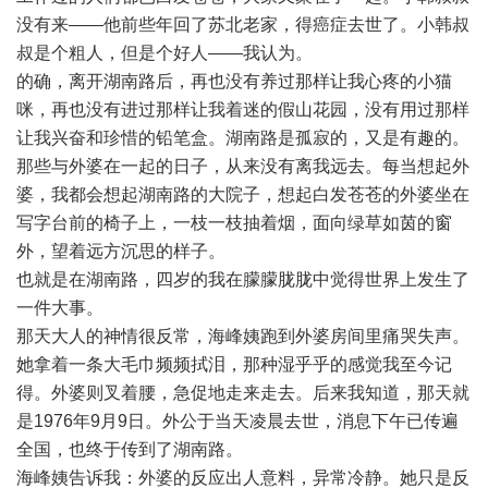
没有来——他前些年回了苏北老家，得癌症去世了。小韩叔
叔是个粗人，但是个好人——我认为。
的确，离开湖南路后，再也没有养过那样让我心疼的小猫
咪，再也没有进过那样让我着迷的假山花园，没有用过那样
让我兴奋和珍惜的铅笔盒。湖南路是孤寂的，又是有趣的。
那些与外婆在一起的日子，从来没有离我远去。每当想起外
婆，我都会想起湖南路的大院子，想起白发苍苍的外婆坐在
写字台前的椅子上，一枝一枝抽着烟，面向绿草如茵的窗
外，望着远方沉思的样子。
也就是在湖南路，四岁的我在朦朦胧胧中觉得世界上发生了
一件大事。
那天大人的神情很反常，海峰姨跑到外婆房间里痛哭失声。
她拿着一条大毛巾频频拭泪，那种湿乎乎的感觉我至今记
得。外婆则叉着腰，急促地走来走去。后来我知道，那天就
是1976年9月9日。外公于当天凌晨去世，消息下午已传遍
全国，也终于传到了湖南路。
海峰姨告诉我：外婆的反应出人意料，异常冷静。她只是反