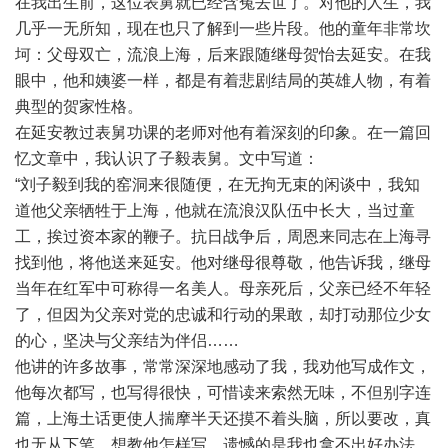
在我出生前，这位表舅就已经含冤去世了。对他的人生，我
几乎一无所知，现在也只了解到一些片段。他的童年非常坎
坷：父母双亡，流浪上海，后来跟随继母贺怡去延安。在我
眼中，他和姨婆一样，都是有着悲剧结局的英雄人物，有着
典型的贺家性格。
在延安教过表舅功课的老师对他有着深刻的印象。在一篇回
忆文章中，我认识了子毅表舅。文中写道：
“刘子毅到我的窑洞来很随便，在无拘无束的闲谈中，我知
道他父亲牺牲于上海，他就在流浪汉队伍中长大，当过童
工，挨过资本家的鞭子。抗日战争后，周恩来同志在上海寻
找到他，将他送来延安。他对继母很尊敬，他告诉我，继母
当年在红军中可称得一名美人。母亲死后，父亲已经不年轻
了，但因为父亲对党的忠诚和行动的果敢，却打动那位少女
的心，坚决与父亲结为伴侣……
他讲的许多故事，常常深深地感动了我，我劝他写成作文，
他每次都写，也写得很快，可惜读来索然无味，不但别字连
篇，上海土话更使人揣摩半天还摸不着头脑，所以要改，真
也无从下笔。想教他怎样写，遗憾的是我也拿不出好办法，