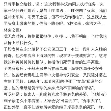
只牌手枪交给我，说：‘这次我和林汉南同志执行任务，火
车开到牡丹江附近，忽与土匪遭遇，土匪包围了火车，我们
猛冲出车厢，消灭了土匪，但不幸汉南牺牲了。这是我从土
匪头身上缴来的枪，你留下防身吧。’(林汉南，张浩之子，
林彪之侄)
我无言对答，将枪紧紧抓住，抚摸……我不明白，当时我想
从枪上寻找什么。”
子毅表舅在东北做起了公安保卫工作，有过一段引人入胜的
传奇。他少年流浪上海滩的苦，现在终于变成财富了。这与
我的岸英舅舅何其相似，包括他们死于非命的过早离世。
全国解放后，子毅表舅先后在南昌和上海铁路局任公安处
长。他曾经负责毛主席等中央领导专列安全，又跟随外婆左
右便于照顾。1968年，耿直刚烈的他死于“文革”私设的公
堂，他的继母是贺子珍的妹妹成为不言而喻的“罪名”。
可叹的是：贺家人一直瞒着喜欢子毅表舅的外婆。当她问起
刘子毅怎么不来看望，大家会说“出差去了”、“办事去了”。
正如外婆一直不知道她所钟爱的继子岸英舅舅的死讯一样。