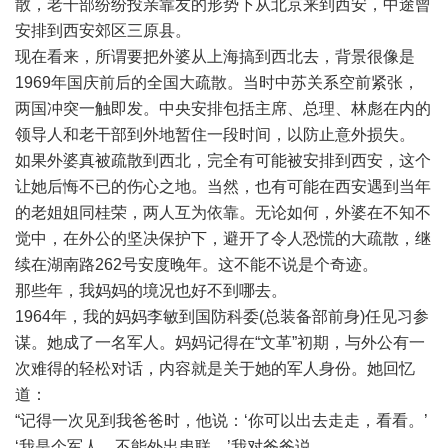
散，老干部纷纷投亲靠友的形势下从北京来到西安，中途曾
安排到西安郊区三原县。
现在看来，所谓要把外婆从上海搞到西北去，背景很像是
1969年国庆前后的全国大疏散。当时中苏关系空前紧张，
两国冲突一触即发。中央安排包括主席、总理、林彪在内的
领导人和老干部到外地暂住一段时间，以防止意外损失。
如果外婆真被疏散到西北，完全有可能被安排到西安，这个
让她后悔不已的伤心之地。当然，也有可能在西安遇到当年
的老姐姐同桂荣，两人互为依靠。无论如何，外婆在不知不
觉中，在外公的坚决保护下，避开了令人恐慌的大疏散，继
续在湖南路262号安度晚年。这不能不说是个奇迹。
那些年，我妈妈的境况也好不到哪去。
1964年，我的妈妈李敏到国防科委(总装备部前身)任见习参
谋。她成了一名军人。妈妈记得在“文革”初期，与外公有一
次难得的轻松对话，内容就是关于她的军人身份。她回忆
道：
“记得一次见到我爸爸时，他说：‘你可以出去走走，看看。’
‘我是个军人，不能外出串联。’我对爸爸说。