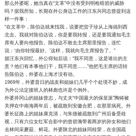
那么外婆呢，她当真在“文革”中没有受到明枪暗箭的威胁
吗？据我所知，长期在外公身边工作的汪东兴同志曾提到这
样一件事：
“在文革中，陈伯达就来找我，说要把贺子珍从上海搞到西
北去。我就对陈伯达说，你是要我转报，还是要我通知毛主
席有人要向他报告。陈伯达不敢去主席那里报告，连忙
说：‘由你转报最好。’这样，我就向毛主席报告了。”
据汪东兴回忆，外公得知后说：“我不同意，这是谁出的主
意？他们有本事他们干，我不同意……”他把毛主席的话转
告陈伯达，外婆在上海才没有动。
1969年，外婆昔日的战友和姐妹们几乎个个处境不妙，成
为外公法定接班人的林彪也许是个例外。
外婆井冈山的姐妹曾志，与丈夫“中国最大的保皇派”陶铸被
关押在中南海两年后，被疏散到安徽合肥，在那里病死。外
婆长征路上的姐妹康克清，与朱德被疏散到广州后备受歧
视，只有六位女红军合影中的曾碧漪带着两岁的孙女和他们
去林间采蘑菇、鲜花。外婆陕北的姐妹同桂荣，在全国疏