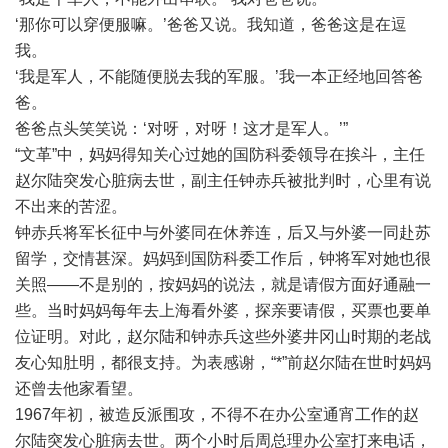
‘那你可以穿便服嘛。’爸爸又说。我知道，爸爸这是在逗
我。
‘我是军人，不能随便脱去我的军服。’我一本正经地回答爸
爸。
爸爸点头笑笑说：‘对呀，对呀！这才是军人。’”
“文革”中，妈妈得知关心过她的国防科委领导在挨斗，主任
赵尔陆突发心脏病去世，副主任钟赤兵被批判时，心里有说
不出来的苦涩。
钟赤兵将军长征中与外婆同在休养连，后又与外婆一同赴苏
留学，交情甚深。妈妈到国防科委工作后，钟将军对她也很
关照——不是别的，按妈妈的说法，就是请假方面好通融一
些。当时妈妈每年去上海看外婆，探亲要请假，买票也要单
位证明。对此，赵尔陆和钟赤兵这些外婆井冈山时期的老战
友心知肚明，都很支持。为表感谢，“*”前赵尔陆在世时妈妈
还曾去他家看望。
1967年初，被造反派围攻，不得不在办公室通宵工作的赵
尔陆突发心脏病去世。两个小时后周总理办公室打来电话，