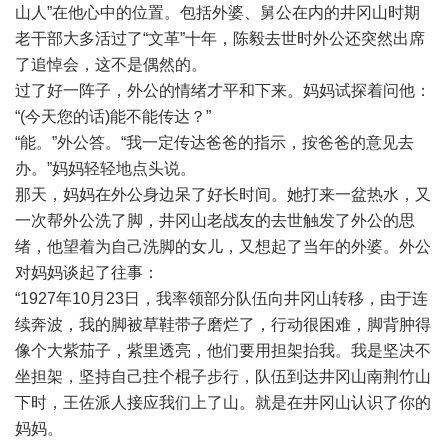
山人”在他心中的位置。包括外婆、舅公在内的井冈山时期
老干部大多活过了“文革”十年，陈毅去世时外公还突然出席
了追悼会，这不是偶然的。
过了好一阵子，外公的情绪才平和下来。妈妈试探着问他：
“(今天您的话)能不能传达？”
“能。”外公答。“我一定传达爸爸的指示，按爸爸的意见去
办。”妈妈轻轻地点头说。
那天，妈妈在外公身边呆了好长时间。她打来一盆热水，又
一次帮外公洗了脚，井冈山老战友的去世触发了外公的思
绪，他望着为自己洗脚的女儿，又想起了当年的外婆。外公
对妈妈谈起了往事：
“1927年10月23日，我率领部分队伍向井冈山转移，由于连
续奔波，我的脚被草鞋带子磨烂了，行动很困难，脚背肿得
像个大紫茄子，紫里透亮，他们要用担架抬我。我是坚决不
坐担架，坚持自己拄个棍子步行，队伍到达井冈山南荆竹山
下时，王佐派人接应我们上了山。就是在井冈山认识了你的
妈妈。