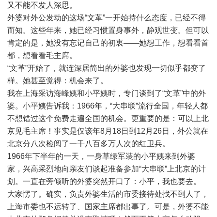
又不能不发人深思。
外婆对外公发动的这场“文革”一开始持什么态度，已经不得
而知。这些年来，她已经习惯置身事外，静观世变。但可以
肯定的是，她没有忘记自己的初衷——她想工作，想看看首
都，想看看毛主席。
“文革”开始了，就连深居简出的外婆也发现一切似乎都变了
样。她甚至觉得：机会来了。
我在上海采访海峰姨和小平姨时，专门谈到了“文革”中的外
婆。小平姨告诉我：1966年，“大串联”流行全国，年轻人都
不想错过这个免费走遍全国的机会。更重要的是：可以上北
京见毛主席！事实是仅该年8月18日到12月26日，外公就在
北京分八次检阅了一千八百多万人次的红卫兵。
1966年下半年的一天，一身草绿军装的小平姨来到外婆
家，兴高采烈地向亲友们谈起准备参加“大串联”上北京的计
划。一直在旁倾听的外婆突然开口了：小平，我也要去。
大家愣了。确实，负责外婆生活的市委接待处找不到人了，
上海市委也不运转了、国家主席都出事了。可是，外婆不能