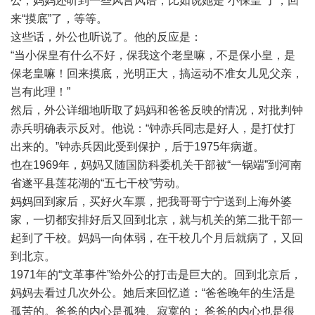
公，妈妈还听到一些风言风语，比如说她是“小保皇”了，回
来“摸底”了，等等。
这些话，外公也听说了。他的反应是：
“当小保皇有什么不好，保我这个老皇嘛，不是保小皇，是
保老皇嘛！回来摸底，光明正大，搞运动不准女儿见父亲，
岂有此理！”
然后，外公详细地听取了妈妈和爸爸反映的情况，对批判钟
赤兵明确表示反对。他说：“钟赤兵同志是好人，是打仗打
出来的。”钟赤兵因此受到保护，后于1975年病逝。
也在1969年，妈妈又随国防科委机关干部被“一锅端”到河南
省遂平县莲花湖的“五七干校”劳动。
妈妈回到家后，买好火车票，把我哥哥宁宁送到上海外婆
家，一切都安排好后又回到北京，就与机关的第二批干部一
起到了干校。妈妈一向体弱，在干校几个月后就病了，又回
到北京。
1971年的“文革事件”给外公的打击是巨大的。回到北京后，
妈妈去看过几次外公。她后来回忆道：“爸爸晚年的生活是
孤苦的。爸爸的内心是孤独、寂寞的； 爸爸的内心也是很