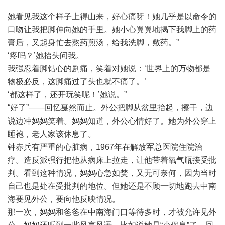
她看见我这个样子上得山来，好心痛呀！她几乎是以命令的
口吻让我把脚伸向她的手里。她小心翼翼地揭下我脚上的药
膏后，又起身忙去熬药煎汤，给我洗脚，敷药。”
‘疼吗？’她抬头问我。
我强忍着脚钻心的剧痛，笑着对她说：‘世界上的万物都是
物极必反，这脚痛过了头也就不痛了。’
‘都这样了，还开玩笑呢！’她说。”
“好了”——回忆戛然而止。外公把脚从盆里抬起，擦干，边
说边冲妈妈笑着。妈妈知道，外公心情好了。她为外公穿上
睡袍，老人家该休息了。
钟赤兵有严重的心脏病，1967年在解放军总医院住院治
疗。造反派强行把他从病床上拉走，让他带着氧气瓶接受批
判。看到这种情况，妈妈心急如焚，又无可奈何，因为当时
自己也是处在受批判的地位。但她还是不顾一切地跑去中南
海要见外公，要向他反映情况。
那一次，妈妈和爸爸在中南海门口等待多时，才被允许见外