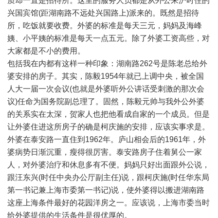
质却一直是招待所。这里的服务人员都是从外公来沪时住的
兴国宾馆(距湖南路不远处兴国路上)派来的。既然是招待
所，吃饭就要收费。外婆的标准是每天三元，妈妈及海峰
姨、小平姨的标准是每天一点五元。除了外婆工资高些，对
大家都是不小的费用。
包括我在内都有这样一种印象：湖南路262号是陈老总给外
婆安排的房子。其实，陈毅1954年就已上调中央，被全国
人大一届一次会议(也就是外婆听外公讲话受刺激的那次会
议)任命为国务院副总理了。固然，陈毅元帅与我外公外婆
的关系实在太深，贺家人也把他看成自家的一个成员。但是
让外婆住进这所房子的确是柯庆施的安排，应该实事求是。
外婆在泰安路一直住到1962年。庐山相会后的1961年，外
婆病势日渐沉重，瘦得很厉害。泰安路房子住着舅公一家
人，对外婆治疗和休息多有不便。妈妈只好出面跟外公说，
跟汪东兴(时任中央办公厅副主任)说，跟柯庆施(时任华东局
第一书记兼上海市委第一书记)说，使外婆得以搬进湖南路
这座上海条件最好的花园洋房之一。应该说，上海市委当时
给外婆提供的生活条件是很优厚的。