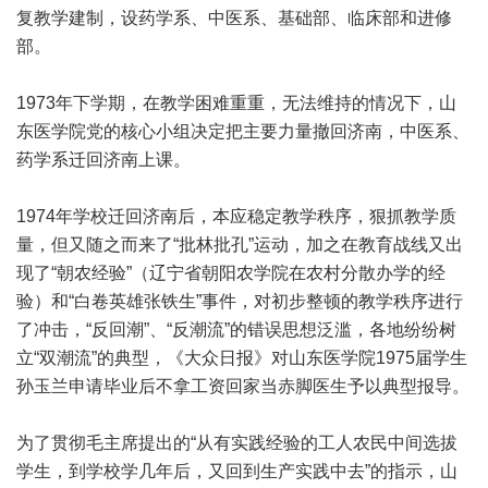
复教学建制，设药学系、中医系、基础部、临床部和进修
部。
1973年下学期，在教学困难重重，无法维持的情况下，山
东医学院党的核心小组决定把主要力量撤回济南，中医系、
药学系迁回济南上课。
1974年学校迁回济南后，本应稳定教学秩序，狠抓教学质
量，但又随之而来了“批林批孔”运动，加之在教育战线又出
现了“朝农经验”（辽宁省朝阳农学院在农村分散办学的经
验）和“白卷英雄张铁生”事件，对初步整顿的教学秩序进行
了冲击，“反回潮”、“反潮流”的错误思想泛滥，各地纷纷树
立“双潮流”的典型，《大众日报》对山东医学院1975届学生
孙玉兰申请毕业后不拿工资回家当赤脚医生予以典型报导。
为了贯彻毛主席提出的“从有实践经验的工人农民中间选拔
学生，到学校学几年后，又回到生产实践中去”的指示，山