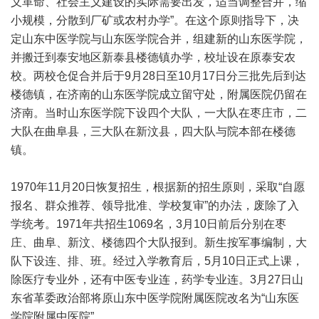
义革命、社会主义建设的实际需要出发，适当调整合并，缩
小规模，分散到厂矿或农村办学”。在这个原则指导下，决
定山东中医学院与山东医学院合并，组建新的山东医学院，
并搬迁到泰安地区新泰县楼德镇办学，校址设在原泰安农
校。两校仓促合并后于9月28日至10月17日分三批先后到达
楼德镇，在济南的山东医学院成立留守处，附属医院仍留在
济南。当时山东医学院下设四个大队，一大队在枣庄市，二
大队在曲阜县，三大队在新汶县，四大队与院本部在楼德
镇。
1970年11月20日恢复招生，根据新的招生原则，采取“自愿
报名、群众推荐、领导批准、学校复审”的办法，废除了入
学统考。1971年共招生1069名，3月10日前后分别在枣
庄、曲阜、新汶、楼德四个大队报到。新生按军事编制，大
队下设连、排、班。经过入学教育后，5月10日正式上课，
除医疗专业外，还有中医专业连，药学专业连。3月27日山
东省革委政治部将原山东中医学院附属医院改名为“山东医
学院附属中医院”。