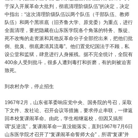
于深入开展革命大批判，彻底清理阶级队伍”的决定，决定
中指出：“这次清理阶级队伍以两个队伍（干部队伍、教师
队伍）和两个黑班底（旧齐鲁大学、原党委）为重点，进行
全面清理，要把隐藏在山东医学院各个角落的特务、叛徒、
死不改悔的走资派和其他反革命分子全部挖出来，把他们批
倒、批臭、彻底肃清其流毒”。他们置党纪国法于不顾，私
设公堂和监狱，肆意进行人身摧残。据不完全统计，全院有
400余人受到批斗，很多人遭到毒打和折磨，有的则被迫害
致死。
到农村办学，停止招生
1967年2月，山东省革委响应党中央、国务院的号召，采取
下文件、发社论、召开会议等措施，要求停止串联，一律返
回本校复课闹革命。由此，学生相继返校，但因又搞所
谓“反逆流”，复课闹革命一直没能落实，直到1967年7月6日
山东医学院才召开了“复课闹革命誓师大会”，所谓“复课”并