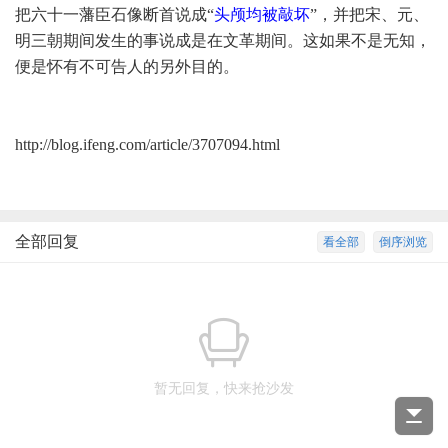
把六十一藩臣石像断首说成“
头颅均被敲坏
”，并把
宋、元、
明三朝期间发生
的
事
说成是在文革期间。这如果不是无知，
便是怀有
不可告人的另外目的。
http://blog.ifeng.com/article/3707094.html
全部回复
看全部
倒序浏览
暂无回复，快来抢沙发