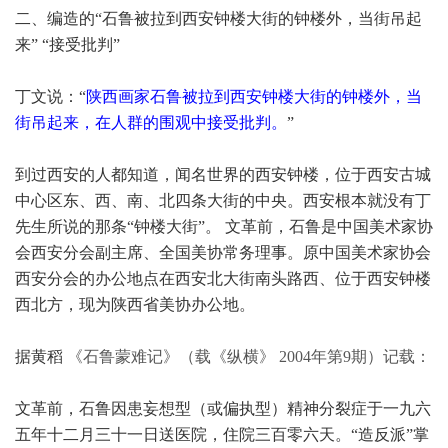
二、编造的“
石鲁被拉到西安钟楼大街的钟楼外，当街吊起
来
”
“接受批判”
丁文说：“
陕西画家石鲁被拉到西安钟楼大街的钟楼外，当
街吊起来，在人群的围观中接受批判。
”
到过西安的人都知道，闻名世界的西安钟楼，位于西安古城
中心区东、西、南、北四条大街的中央。西安根本就没有丁
先生所说的那条“钟楼大街”。 文革前，石鲁是
中国美术家协
会西安分会副主席、全国美协常务理事
。原
中国美术家协会
西安分会
的办公地点在西安北大街南头路西、位于西安钟楼
西北方，现为陕西省美协办公地。
据黄稻
《石鲁蒙难记》（载《纵横》
2004
年第
9
期）记载：
文革前，石鲁因患妄想型（或偏执型）精神分裂症于一九六
五年十二月三十一日送医院，住院三百零六天。“造反派”掌