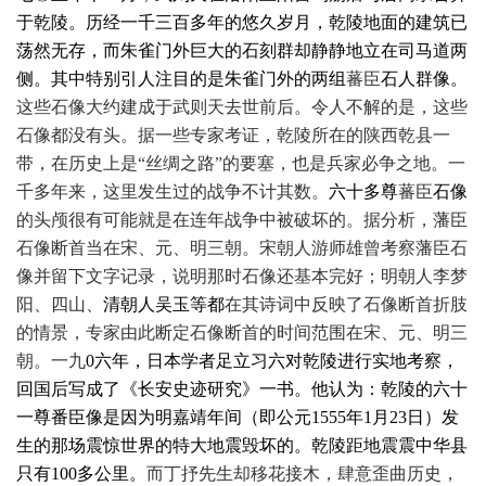
于乾陵。历经一千三百多年的悠久岁月，乾陵地面的建筑已
荡然无存，而朱雀门外巨大的石刻群却静静地立在司马道两
侧。其中特别引人注目的是朱雀门外的两组
蕃臣
石人群像。
这些石像大约建成于武则天去世前后。令人不解的是，这些
石像都没有头。据一些专家考证，乾陵所在的陕西乾县一
带，在历史上是“丝绸之路”的要塞，也是兵家必争之地。一
千多年来，这里发生过的战争不计其数。
六十多尊
蕃臣
石像
的头颅很有可能就是在连年战争中被破坏的。据分析，藩臣
石像断首当在宋、元、明三朝。宋朝人游师雄曾考察藩臣石
像并留下文字记录，说明那时石像还基本完好；明朝人李梦
阳、四山、
清朝人吴玉等都
在其诗词中反映了石像断首折肢
的情景，专家由此断定石像断首的时间范围在宋、元、明三
朝。一九
0
六年，日本学者足立习六对乾陵进行实地考察，
回国后写成了《长安史迹研究》一书。他认为：乾陵的六十
一尊番臣像是因为明嘉靖年间（即公元
1555
年
1
月
23
日）发
生的那场震惊世界的特大地震毁坏的。乾陵距地震震中华县
只有
100
多公里。
而丁抒先生却移花接木，肆意歪曲历史，