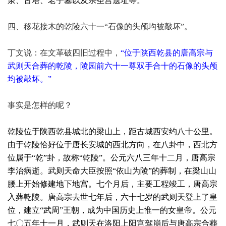
泉、古塔、老子墓以及宗圣宫遗址等。
四、移花接木的乾陵六十一“
石像的头颅均被敲坏”。
丁文说：在文革破四旧过程中，
“位于陕西乾县的唐高宗与
武则天合葬的乾陵，陵园前六十一尊双手合十的石像的头颅
均被敲坏。”
事实是怎样的呢？
乾陵位于陕西乾县城北的梁山上，距古城西安约八十公里。
由于乾陵恰好位于唐长安城的西北方向，在八卦中，西北方
位属于“乾”卦，故称“乾陵”。公元六八三年十二月，唐高宗
李治病逝。武则天命大臣按照“依山为陵”的葬制，在梁山山
腰上开始修建地下地宫。七个月后，主要工程竣工，唐高宗
入葬乾陵。唐高宗去世七年后，六十七岁的武则天登上了皇
位，建立“武周”王朝，成为中国历史上惟一的女皇帝。公元
七〇五年十一月，武则天在洛阳上阳宫驾崩后与唐高宗合葬