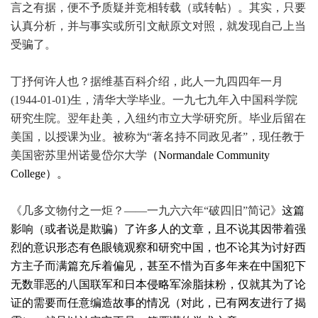
言之有据，便不予质疑并竞相转载（或转帖）。其实，只要
认真分析，并与事实或所引文献原文对照，就发现自己上当
受骗了。
丁抒何许人也？据维基百科介绍，此人一九四四年一月
(1944-01-01)生，清华大学毕业。一九七九年入中国科学院
研究生院。翌年赴美，入纽约市立大学研究所。毕业后留在
美国，以授课为业。被称为“著名持不同政见者”，现任教于
美国密苏里州诺曼岱尔大学
（Normandale Community
College）。
《
几多文物付之一炬？—
—一九六六年“破四旧”简记》
这篇
影响（或者说是欺骗）了许多人的文章，且不说其因带着强
烈的意识形态有色眼镜观察和研究中国，也不论其为讨好西
方主子而满篇充斥着偏见，甚至不惜为百多年来在中国犯下
无数罪恶的八国联军和日本侵略军涂脂抹粉，仅就其为了论
证的需要而任意编造故事的情况（对此，已有网友进行了揭