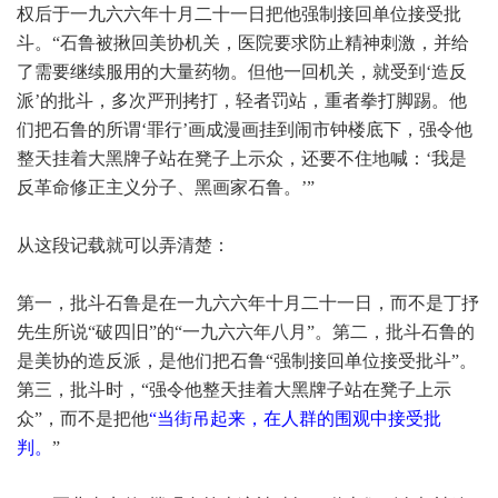
权后于一九六六年十月二十一日把他强制接回单位接受批
斗。“石鲁被揪回美协机关，医院要求防止精神刺激，并给
了需要继续服用的大量药物。但他一回机关，就受到‘造反
派’的批斗，多次严刑拷打，轻者罚站，重者拳打脚踢。他
们把石鲁的所谓‘罪行’画成漫画挂到闹市钟楼底下，强令他
整天挂着大黑牌子站在凳子上示众，还要不住地喊：‘我是
反革命修正主义分子、黑画家石鲁。’”
从这段记载就可以弄清楚：
第一，批斗石鲁是在一九六六年十月二十一日，而不是丁抒
先生所说“破四旧”的“一九六六年八月”。第二，批斗石鲁的
是美协的造反派，是他们把石鲁“强制接回单位接受批斗”。
第三，批斗时，“强令他整天挂着大黑牌子站在凳子上示
众”，而不是把他
“
当街吊起来，在人群的围观中接受批
判。
”