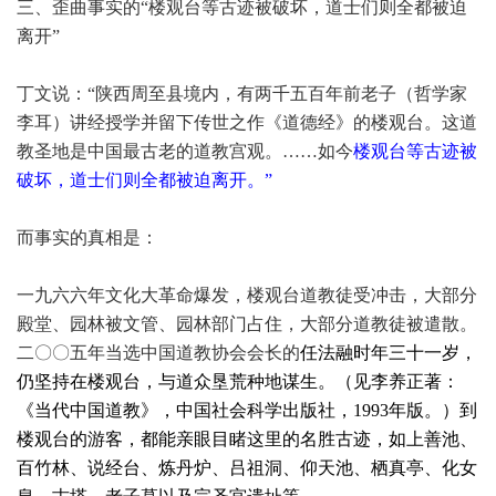
三、歪曲事实的“
楼观台等古迹被破坏，道士们则全都被迫
离开”
丁文说：“陕西周至县境内，有两千五百年前老子（哲学家
李耳）讲经授学并留下传世之作《道德经》的楼观台。这道
教圣地是中国最古老的道教宫观。……如今
楼观台等古迹被
破坏，道士们则全都被迫离开。”
而事实的真相是：
一九六六年文化大革命爆发，楼观台道教徒受冲击，大部分
殿堂、园林被文管、园林部门占住，大部分道教徒被遣散。
二〇〇五年当选中国道教协会会长的
任法融时年三十一岁，
仍坚持在楼观台，与道众垦荒种地谋生。（见
李养正著：
《当代中国道教》，中国社会科学出版社，
1993
年版。）到
楼观台的游客，都能亲眼目睹这里的名胜古迹，如上善池、
百竹林、说经台、炼丹炉、吕祖洞、仰天池、栖真亭、化女