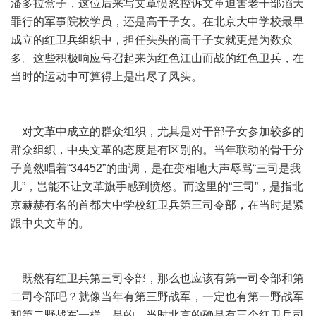
潘多拉盒子，这位后来写文章愤怒控诉文革迫害老干部滔天
罪行的军事院校学员，还是高干子女。在北京大中学校最早
成立的红卫兵组织中，担任头头的高干子女就更是为数众
多。这些积极响应号召起来为红色江山而战的红色卫兵，在
当时的运动中可算得上是出尽了风头。
对文革中成立的群众组织，尤其是对干部子女参加较多的
群众组织，中央文革的态度是有区别的。当年联动的骨干分
子竟然唱着“34452”的曲调，是在变相地大声辱骂“三司是我
儿”，岂能不让文革旗手感到愤怒。而这里的“三司”，是指北
京赫赫有名的首都大中学校红卫兵第三司令部，在当时是紧
跟中央文革的。
既然有红卫兵第三司令部，那么也应该有第一司令部和第
二司令部吧？就像当年有第三野战军，一定也有第一野战军
和第二野战军一样。是的，当时北京的确是有三个红卫兵司