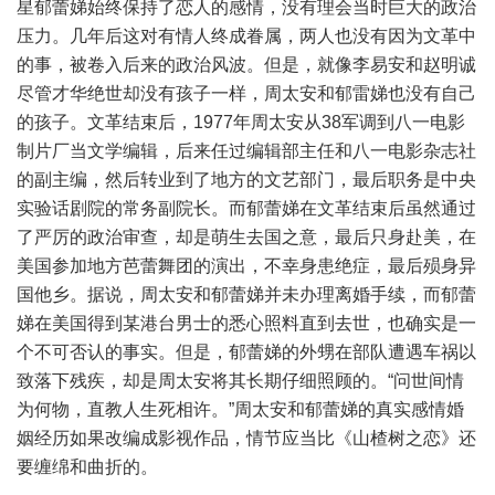
星郁蕾娣始终保持了恋人的感情，没有理会当时巨大的政治
压力。几年后这对有情人终成眷属，两人也没有因为文革中
的事，被卷入后来的政治风波。但是，就像李易安和赵明诚
尽管才华绝世却没有孩子一样，周太安和郁雷娣也没有自己
的孩子。文革结束后，1977年周太安从38军调到八一电影
制片厂当文学编辑，后来任过编辑部主任和八一电影杂志社
的副主编，然后转业到了地方的文艺部门，最后职务是中央
实验话剧院的常务副院长。而郁蕾娣在文革结束后虽然通过
了严厉的政治审查，却是萌生去国之意，最后只身赴美，在
美国参加地方芭蕾舞团的演出，不幸身患绝症，最后殒身异
国他乡。据说，周太安和郁蕾娣并未办理离婚手续，而郁蕾
娣在美国得到某港台男士的悉心照料直到去世，也确实是一
个不可否认的事实。但是，郁蕾娣的外甥在部队遭遇车祸以
致落下残疾，却是周太安将其长期仔细照顾的。“问世间情
为何物，直教人生死相许。”周太安和郁蕾娣的真实感情婚
姻经历如果改编成影视作品，情节应当比《山楂树之恋》还
要缠绵和曲折的。