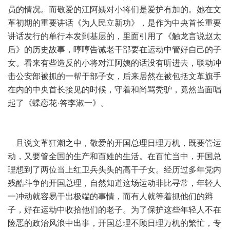
员的情况。而敬爱的江阿姨对小将们是爱护有加的。她在文
革初期的重要讲话《为人民立新功》，是作为中央首长重要
讲话发行的单行本发到基层的，里面引用了《触龙言说赵太
后》的历史故事，哼哼告诫老干部要在运动中管好自己的子
女。看来有些造反的小将对江阿姨的话没有听进去，联动冲
击公安部被抓的一帮干部子女，后来居然在被包括文革旗手
在内的中央首长接见的时候，守着和尚骂秃驴，竟然当面唱
起了《蝶恋花·答李淑一》。
且说文革狂潮之中，敬爱的开国总理日理万机，既要管运
动，又要管全国的生产和百姓的生活。在百忙当中，开国总
理想到了两位当上红卫兵头头的高干子女。经历过多年党内
残酷斗争的开国总理，自然知道这场运动非比寻常，年轻人
一冲动就容易干出极端的事情，而有人就等着抓他们的辫
子，好在运动中收拾他们的老子。为了保护这些年轻人不在
险恶的政治风浪中出事，开国总理不顾日理万机的繁忙，专