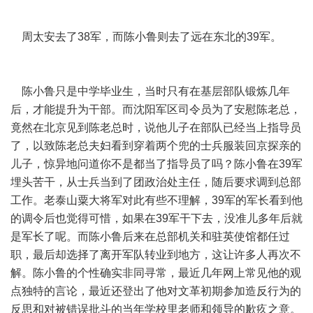
周太安去了38军，而陈小鲁则去了远在东北的39军。
陈小鲁只是中学毕业生，当时只有在基层部队锻炼几年
后，才能提升为干部。而沈阳军区司令员为了安慰陈老总，
竟然在北京见到陈老总时，说他儿子在部队已经当上指导员
了，以致陈老总夫妇看到穿着两个兜的士兵服装回京探亲的
儿子，惊异地问道你不是都当了指导员了吗？陈小鲁在39军
埋头苦干，从士兵当到了团政治处主任，随后要求调到总部
工作。老泰山粟大将军对此有些不理解，39军的军长看到他
的调令后也觉得可惜，如果在39军干下去，没准儿多年后就
是军长了呢。而陈小鲁后来在总部机关和驻英使馆都任过
职，最后却选择了离开军队转业到地方，这让许多人再次不
解。陈小鲁的个性确实非同寻常，最近几年网上常见他的观
点独特的言论，最近还登出了他对文革初期参加造反行为的
反思和对被错误批斗的当年学校里老师和领导的歉疚之意。