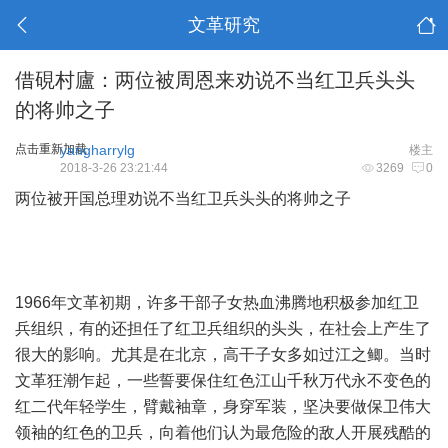
文革研究
借硯村廬：两位被周恩来劝说不当红卫兵头头
的将帅之子
点击重新加载
yangharrylg
楼主
2018-3-26 23:21:44
3269
0
两位被开国总理劝说不当红卫兵头头的将帅之子
1966年文革初期，许多干部子女热血沸腾地积极参加红卫
兵组织，有的还担任了红卫兵组织的头头，在社会上产生了
很大的影响。尤其是在北京，高干子女多如过江之鲫。当时
文革狂潮乍起，一些誓要保住红色江山千秋万代永不变色的
红二代年轻学生，臂戴袖章，身穿军装，坚决要做保卫伟大
领袖的红色的卫兵，向着他们认为最危险的敌人开展残酷的