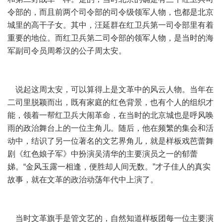
令部的，而且前两个司令部的司令级领军人物，也都是北京
城里的高干子女。其中，汪延群在红卫兵第一司令部里有着
重要的地位。而红卫兵第二司令部的领军人物，是当时的海
军副司令员周希汉的公子周太安。
说起这周太安，可以算得上是文革中的风云人物。当年在
二司里脱颖而出，既有家庭的红色背景，也有个人的组织才
能，领着一帮红卫兵大闹革命，在当时的北京城也是呼风唤
雨的政治舞台上的一位主角儿。随后，他在频繁的集会和活
动中，结识了另一位著名的文艺界角儿，就是样板戏芭蕾舞
剧《红色娘子军》中扮演吴清华的主要演员之一的郁蕾
娣。“金风玉露一相逢，便胜却人间无数。”才子佳人的真实
故事，就在文革的政治动荡年代中上演了。
当时文革旗手是管文艺的，自然知道样板团每一位主要演