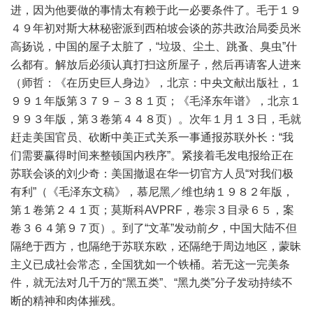
进，因为他要做的事情太有赖于此一必要条件了。毛于１９
４９年初对斯大林秘密派到西柏坡会谈的苏共政治局委员米
高扬说，中国的屋子太脏了，“垃圾、尘土、跳蚤、臭虫”什
么都有。解放后必须认真打扫这所屋子，然后再请客人进来
（师哲：《在历史巨人身边》，北京：中央文献出版社，１
９９１年版第３７９－３８１页；《毛泽东年谱》，北京１
９９３年版，第３卷第４４８页）。次年１月１３日，毛就
赶走美国官员、砍断中美正式关系一事通报苏联外长：“我
们需要赢得时间来整顿国内秩序”。紧接着毛发电报给正在
苏联会谈的刘少奇：美国撤退在华一切官方人员“对我们极
有利”（《毛泽东文稿》，慕尼黑／维也纳１９８２年版，
第１卷第２４１页；莫斯科AVPRF，卷宗３目录６５，案
卷３６４第９７页）。到了“文革”发动前夕，中国大陆不但
隔绝于西方，也隔绝于苏联东欧，还隔绝于周边地区，蒙昧
主义已成社会常态，全国犹如一个铁桶。若无这一完美条
件，就无法对几千万的“黑五类”、“黑九类”分子发动持续不
断的精神和肉体摧残。