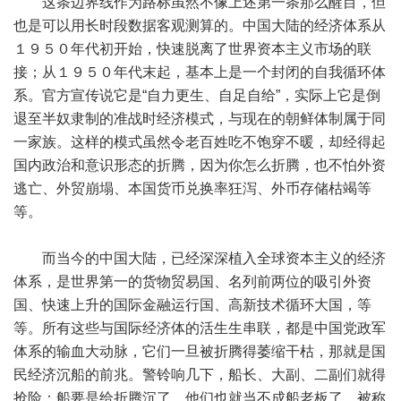
这条边界线作为路标虽然不像上述第一条那么醒目，但
也是可以用长时段数据客观测算的。中国大陆的经济体系从
１９５０年代初开始，快速脱离了世界资本主义市场的联
接；从１９５０年代末起，基本上是一个封闭的自我循环体
系。官方宣传说它是“自力更生、自足自给”，实际上它是倒
退至半奴隶制的准战时经济模式，与现在的朝鲜体制属于同
一家族。这样的模式虽然令老百姓吃不饱穿不暖，却经得起
国内政治和意识形态的折腾，因为你怎么折腾，也不怕外资
逃亡、外贸崩塌、本国货币兑换率狂泻、外币存储枯竭等
等。
而当今的中国大陆，已经深深植入全球资本主义的经济
体系，是世界第一的货物贸易国、名列前两位的吸引外资
国、快速上升的国际金融运行国、高新技术循环大国，等
等。所有这些与国际经济体的活生生串联，都是中国党政军
体系的输血大动脉，它们一旦被折腾得萎缩干枯，那就是国
民经济沉船的前兆。警铃响几下，船长、大副、二副们就得
抢险：船要是给折腾沉了，他们也就当不成船老板了。被称