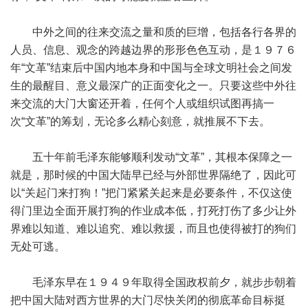
中外之间的往来交流之量和质的巨增，包括各行各界的
人员、信息、观念的跨越边界的形形色色互动，是１９７６
年“文革”结束后中国内地本身和中国与全球文明社会之间发
生的最醒目、意义最深广的正面变化之一。只要这些中外往
来交流的大门大窗还开着，任何个人或组织试图再搞一
次“文革”的筹划，无论多么精心刻意，就推展不下去。
五十年前毛泽东能够顺利发动“文革”，其根本保障之一
就是，那时候的中国大陆早已经与外部世界隔绝了，因此可
以“关起门来打狗！”把门紧紧关起来是必要条件，不仅这使
得门里边全面开展打狗的作业成本低，打死打伤了多少让外
界难以知道、难以追究、难以救援，而且也使得被打的狗们
无处可逃。
毛泽东早在１９４９年取得全国政权前夕，就步步朝着
把中国大陆对西方世界的大门尽快关闭的彻底革命目标挺