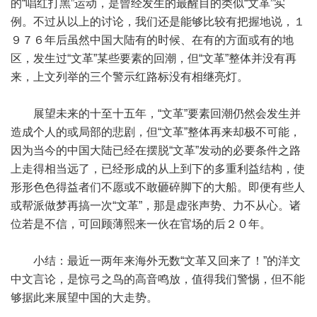
的“唱红打黑”运动，是曾经发生的最醒目的类似“文革”实
例。不过从以上的讨论，我们还是能够比较有把握地说，１
９７６年后虽然中国大陆有的时候、在有的方面或有的地
区，发生过“文革”某些要素的回潮，但“文革”整体并没有再
来，上文列举的三个警示红路标没有相继亮灯。
展望未来的十至十五年，“文革”要素回潮仍然会发生并
造成个人的或局部的悲剧，但“文革”整体再来却极不可能，
因为当今的中国大陆已经在摆脱“文革”发动的必要条件之路
上走得相当远了，已经形成的从上到下的多重利益结构，使
形形色色得益者们不愿或不敢砸碎脚下的大船。即便有些人
或帮派做梦再搞一次“文革”，那是虚张声势、力不从心。诸
位若是不信，可回顾薄熙来一伙在官场的后２０年。
小结：最近一两年来海外无数“文革又回来了！”的洋文
中文言论，是惊弓之鸟的高音鸣放，值得我们警惕，但不能
够据此来展望中国的大走势。