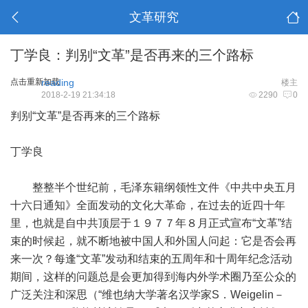
文革研究
丁学良：判别“文革”是否再来的三个路标
点击重新加载
reading
楼主
2018-2-19 21:34:18
2290
0
判别“文革”是否再来的三个路标
丁学良
整整半个世纪前，毛泽东籍纲领性文件《中共中央五月
十六日通知》全面发动的文化大革命，在过去的近四十年
里，也就是自中共顶层于１９７７年８月正式宣布“文革”结
束的时候起，就不断地被中国人和外国人问起：它是否会再
来一次？每逢“文革”发动和结束的五周年和十周年纪念活动
期间，这样的问题总是会更加得到海内外学术圈乃至公众的
广泛关注和深思（“维也纳大学著名汉学家S．Weigelin－