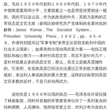
政。毛在１９５０年代初到１９６０年代初、１９７０年代
中期两度重用邓小平，主要因素之一也是邓坚持贯彻这一规
则。因此可以这么说，作为执政党的中共，其权力架构的正
常状态是文官主政（参阅比较研究共产党体制的名著对此的
解释：Janos Kornai，The Socialist System，
Princeton University Press，１９９２，pp．４５-４
８。作者特别驳斥以“军事专制”来界定从苏联东欧到中国的
社会主义国家）。如果突然出现动用武装力量——包括正规
部队和核心警力——来对付高层文官，而且不是针对几个，
是针对批量众多的高层文官，那么，其含义是极具震撼性
的。它表明，在党政高层已经没办法通过正常的权力重组的
规则，来达到人事或政策的重大变更，这样的目标受到高层
文官多数的反对，于是只好动用武力。
这恰恰是１９６６年出现的状态——毛泽东在许诺拉拢
了林彪集团，同时对首都的军警要害单位作了一系列复杂的
结构调整、人员挪动、指挥链变更之后，对刘少奇为首的大