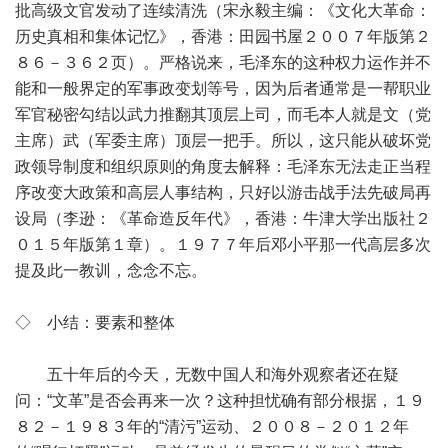
批高级文官发动了连续清洗（宋永毅主编：《文化大革命：
历史真相和集体记忆》，香港：田园书屋２００７年版第２
８６－３６２页）。严格说来，毛泽东的这种权力运作并不
能和一般界定的军事政变划等号，因为后者通常是一帮职业
军官秘密勾结以武力推翻其顶层上司，而毛本人就是文（党
主席）武（军委主席）顶层一把手。所以，这只能从破坏党
政领导制度和组织原则的角度去解释：毛泽东无法走正当程
序改变大政策和高层人事结构，只好以游击战手法先破局再
设局（李逊：《革命造反年代》，香港：牛津大学出版社２
０１５年版第１章）。１９７７年后邓小平那一代高层多次
提及此一教训，念念不忘。
◇ 小结：要素和整体
五十年后的今天，无数中国人和海外观察者还在疑
问：“文革”是否会再来一次？这种担忧确有部分根据，１９
８２－１９８３年的“清污”运动、２００８－２０１２年