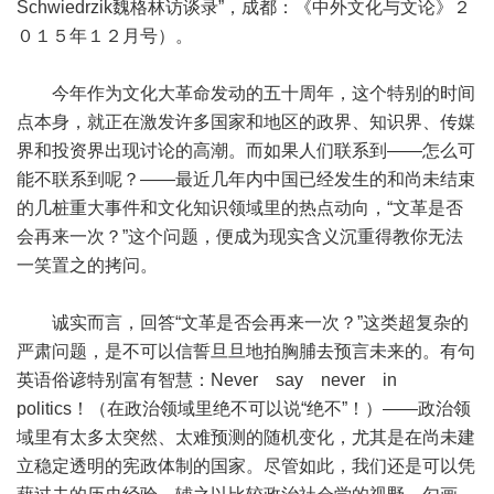
Schwiedrzik魏格林访谈录”，成都：《中外文化与文论》２
０１５年１２月号）。
今年作为文化大革命发动的五十周年，这个特别的时间
点本身，就正在激发许多国家和地区的政界、知识界、传媒
界和投资界出现讨论的高潮。而如果人们联系到——怎么可
能不联系到呢？——最近几年内中国已经发生的和尚未结束
的几桩重大事件和文化知识领域里的热点动向，“文革是否
会再来一次？”这个问题，便成为现实含义沉重得教你无法
一笑置之的拷问。
诚实而言，回答“文革是否会再来一次？”这类超复杂的
严肃问题，是不可以信誓旦旦地拍胸脯去预言未来的。有句
英语俗谚特别富有智慧：Never say never in
politics！（在政治领域里绝不可以说“绝不”！）——政治领
域里有太多太突然、太难预测的随机变化，尤其是在尚未建
立稳定透明的宪政体制的国家。尽管如此，我们还是可以凭