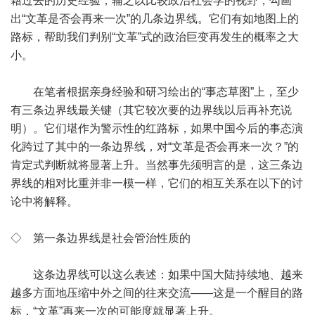
藉过去的历史经验，辅之以比较政治社会学的视野，勾画
出“文革是否会再来一次”的几条边界线。它们有如地图上的
路标，帮助我们判别“文革”式的政治巨变再发生的概率之大
小。
在笔者根据亲身经验和研习绘出的“事态草图”上，至少
有三条边界线最关键（其它较次要的边界线以后再补充说
明）。它们堪作为警示性的红路标，如果中国今后的事态演
化跨过了其中的一条边界线，对“文革是否会再来一次？”的
肯定式判断就将显著上升。当然事先须明言的是，这三条边
界线的相对比重并非一模一样，它们的相互关系在以下的讨
论中将解释。
◇ 第一条边界线是社会管治性质的
这条边界线可以这么表述：如果中国大陆持续地、越来
越多方面地压缩中外之间的往来交流——这是一个醒目的路
标，“文革”再来一次的可能度就显著上升。