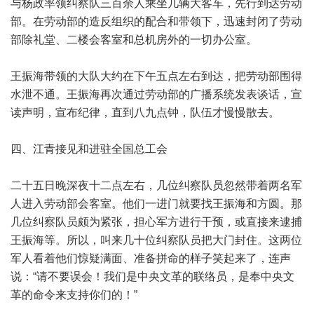
与杨政率领纠察队三百余人乘坐几辆大客车，先行到达劳动
部。在劳动部的造反组织的配合和带领下，迅速封闭了劳动
部除礼堂、二楼会客室和总机房外的一切办公室。
王振海带领的大队大约在下午五点左右到达，把劳动部围得
水泄不通。王振海再次通过劳动部的广播系统发表谈话，宣
读声明，宣布纪律，直到八九点钟，队伍才慢慢散去。
四、江青接见和进驻全国总工会
二十五日晚深夜十二点左右，几位纠察队员忽然带着两名军
人进入劳动部会客室。他们一进门就要找王振海和方圆。那
几位纠察队员颇为紧张，担心军方进行干预，或直接来逮捕
王振海等。所以，叫来几十位纠察队员把大门封住。这两位
军人看着他们惊疑满面、准备拼命的样子笑起来了，连声
说：“请不要误会！我们是中央文革的联络员，是奉中央文
革的命令来支持你们的！”