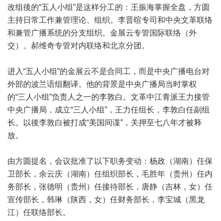
改组後的“五人小组”是这样分工的：王振海掌握全盘，方圆
主持日常工作兼管理论、组织。李晋暄专司和中央文革联络
和兼管广播系统的分支组织。金展云专管国际联络（外
交）。郝维奇专管对内联络和北京分团。
进入“五人小组”的金展云不是合同工，而是中央广播电台对
外部的波兰语组翻译。他的背景是中央广播局当时掌权
的“三人小组”负责人之一的李敦白。文革中江青派王力接管
中央广播局，成立“三人小组”，王力任组长，李敦白任副组
长。以後李敦白被打成“美国间谍”，关押至七八年才被释
放。
由方圆提名，会议批准了以下职务变动：杨政（湖南）任保
卫部长，余云庆（湖南）任组织部长，毛胜年（贵州）任内
务部长，张德明（贵州）任接待部长，唐静（吉林，女）任
宣传部长，韩琳（陕西，女）任财务部长，李宝城（黑龙
江）任联络部长。