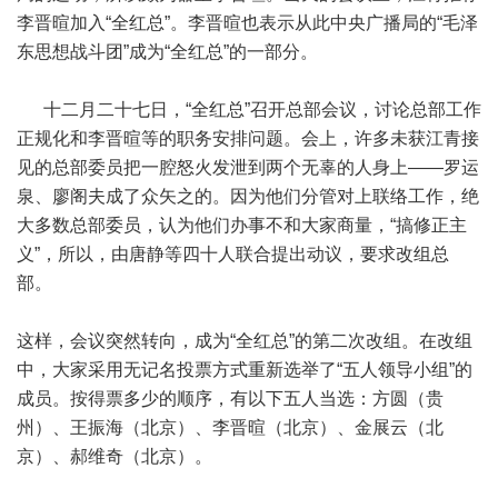
李晋暄加入“全红总”。李晋暄也表示从此中央广播局的“毛泽
东思想战斗团”成为“全红总”的一部分。
十二月二十七日，“全红总”召开总部会议，讨论总部工作
正规化和李晋暄等的职务安排问题。会上，许多未获江青接
见的总部委员把一腔怒火发泄到两个无辜的人身上——罗运
泉、廖阁夫成了众矢之的。因为他们分管对上联络工作，绝
大多数总部委员，认为他们办事不和大家商量，“搞修正主
义”，所以，由唐静等四十人联合提出动议，要求改组总
部。
这样，会议突然转向，成为“全红总”的第二次改组。在改组
中，大家采用无记名投票方式重新选举了“五人领导小组”的
成员。按得票多少的顺序，有以下五人当选：方圆（贵
州）、王振海（北京）、李晋暄（北京）、金展云（北
京）、郝维奇（北京）。