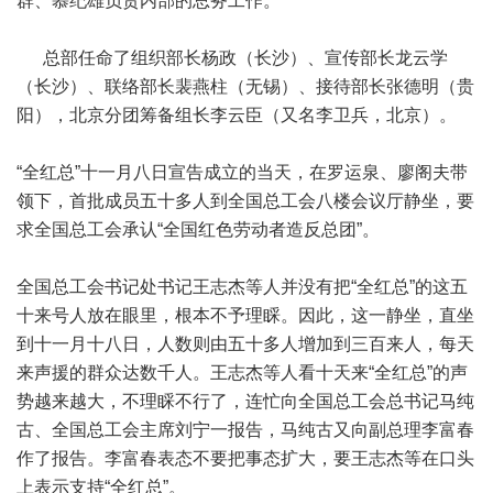
群、慕纪雄负责内部的总务工作。
总部任命了组织部长杨政（长沙）、宣传部长龙云学
（长沙）、联络部长裴燕柱（无锡）、接待部长张德明（贵
阳），北京分团筹备组长李云臣（又名李卫兵，北京）。
“全红总”十一月八日宣告成立的当天，在罗运泉、廖阁夫带
领下，首批成员五十多人到全国总工会八楼会议厅静坐，要
求全国总工会承认“全国红色劳动者造反总团”。
全国总工会书记处书记王志杰等人并没有把“全红总”的这五
十来号人放在眼里，根本不予理睬。因此，这一静坐，直坐
到十一月十八日，人数则由五十多人增加到三百来人，每天
来声援的群众达数千人。王志杰等人看十天来“全红总”的声
势越来越大，不理睬不行了，连忙向全国总工会总书记马纯
古、全国总工会主席刘宁一报告，马纯古又向副总理李富春
作了报告。李富春表态不要把事态扩大，要王志杰等在口头
上表示支持“全红总”。