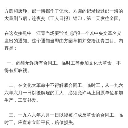
方圆和唐静、邵一海都作了记录。方圆的记录经过邵一海的
大量删节后，连夜交《工人日报》铅印，第二天发往全国。
在这次接见中，江青当场要“全红总”拟一个以中央文革名义
发出的通知。这个通知当即由方圆草拟并交给江青过目。内
容是：
一、必须允许所有合同工、临时工等参加文化大革命，不
得有所岐视。
二、在文化大革命中不得解雇合同工、临时工，从一九六
六年六月一日以後解雇的工人，必须允许马上回原单位参加
生产，工资补发。
三、一九六六年六月一日以後被打成反革命的合同工、临
时工。应宣布立即平反，赔偿损失。