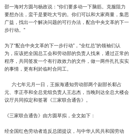
邵一海对方圆与杨政说：“你们要多动一下脑筋。克服阻力
要想办法，蛮干是要吃大亏的。你们可以和大家商量，集思
广益，找出一个解决问题的可行办法，配合中央文革的下一
步行动。”
为了“配合中央文革的下一步行动”，“全红总”的领袖们认
为，应该把全国总工会和劳动部的负责人找来，通过正常的
程序，共同签发一个有行政效力的文件，做一两件扎扎实实
的事情，更有利於临时合同工。
六七年元月一日，王振海通知劳动部两个副部长郗占
元、李正亭和全总党组负责人王志杰，当晚到达全总大楼会
议厅共同拟定和签署《三家联合通告》。
《三家联合通告》由方圆草拟，全文如下：
经全国红色劳动者造反总团提议，与中华人民共和国劳动