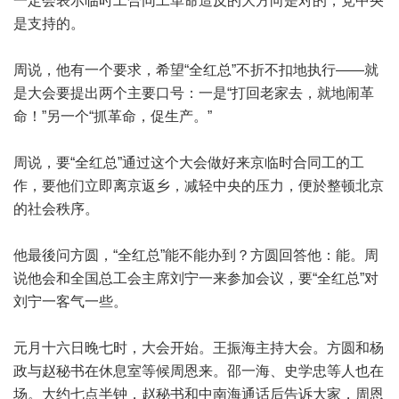
一定会表示临时工合同工革命造反的大方向是对的，党中央
是支持的。
周说，他有一个要求，希望“全红总”不折不扣地执行——就
是大会要提出两个主要口号：一是“打回老家去，就地闹革
命！”另一个“抓革命，促生产。”
周说，要“全红总”通过这个大会做好来京临时合同工的工
作，要他们立即离京返乡，减轻中央的压力，便於整顿北京
的社会秩序。
他最後问方圆，“全红总”能不能办到？方圆回答他：能。周
说他会和全国总工会主席刘宁一来参加会议，要“全红总”对
刘宁一客气一些。
元月十六日晚七时，大会开始。王振海主持大会。方圆和杨
政与赵秘书在休息室等候周恩来。邵一海、史学忠等人也在
场。大约七点半钟，赵秘书和中南海通话后告诉大家，周恩