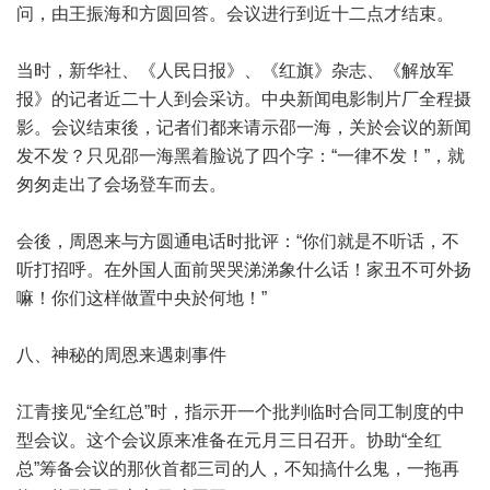
问，由王振海和方圆回答。会议进行到近十二点才结束。
当时，新华社、《人民日报》、《红旗》杂志、《解放军
报》的记者近二十人到会采访。中央新闻电影制片厂全程摄
影。会议结束後，记者们都来请示邵一海，关於会议的新闻
发不发？只见邵一海黑着脸说了四个字：“一律不发！”，就
匆匆走出了会场登车而去。
会後，周恩来与方圆通电话时批评：“你们就是不听话，不
听打招呼。在外国人面前哭哭涕涕象什么话！家丑不可外扬
嘛！你们这样做置中央於何地！”
八、神秘的周恩来遇刺事件
江青接见“全红总”时，指示开一个批判临时合同工制度的中
型会议。这个会议原来准备在元月三日召开。协助“全红
总”筹备会议的那伙首都三司的人，不知搞什么鬼，一拖再