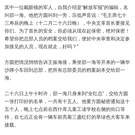
其中一位戴眼镜的军人，自我介绍是“解放军报”的编辑，名
叫邵一海。他把方圆叫到一旁，压低声音说：“毛主席七十
三寿辰的晚上（十二月二十六日晚），中央文革首长要接见
你们。为了首长的安全，你必须从现在起保密，绝对保密！
希望你把总部人员的档案交给我们，便於中央审查和决定参
加接见的人员，现在就走，好吗？”
方圆把情况悄悄告诉王振海後，乘坐邵一海等开来的一辆华
沙牌小车回到总部，把所有总部委员的档案副本交给邵一
海。
二十六日上午十时许，邵一海只身来到“全红总”，交给方圆
一张打印好的名单，一共有十五人。他要方圆秘密通知这十
五个人，晚上七点前在西什库儿童工读学校右侧的街口等
待，在七点正会有一辆车前亮着三盏红灯的草绿色大客车来
接载。