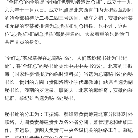
“全红总”的全称是“全国红色劳动者造反总团”，成立于一九
六六年十一月八日。成立地点是北京西直门内大街西章胡同
的冶金部招待所二楼二四三号房间。成立之初，安徽的杜某
和无锡的季某被推选为总指挥和副总指挥。只不过，这两
位“总指挥”和“副总指挥”都是挂名的。大家看重的只是他们
共产党员的身份。
“全红总”实权掌握在总部秘书处。人们戏称秘书处为“书记
处”，将“全红总”的秘书处类比中共中央书记处。北京的王振
海（国家科委情报所的临时资料员）当选为总部秘书处的秘
书长，贵州的方圆（贵阳洛湾小学代课教师）缺席当选为副
秘书长。湖南的罗运泉、廖阁夫，北京的郝维奇，安徽的慕
纪群、慕纪雄当选为秘书处秘书。
秘书处的分工为：王振海、郝维奇负责筹建北京分团和对外
联络。方圆负责筹建贵州及各外省分团，兼管理论和组织工
作。罗运泉、廖阁夫负责与中央各级机关的联络工作。慕纪