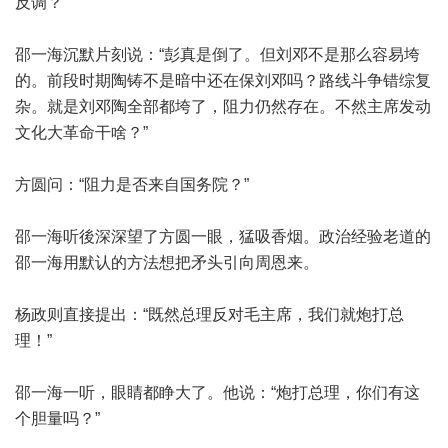
反调？”
邵一海沉默片刻说：“彭真是倒了。但刘邓不是那么容易垮
的。前段时期陶铸不是暗中还在保刘邓吗？路线斗争错综复
杂。就是刘邓陶全部都垮了，阻力仍然存在。不然主席发动
文化大革命干啥？”
方圆问：“阻力是否来自国务院？”
邵一海听後深深望了方圆一眼，猛吸香烟。政治经验老道的
邵一海用默认的方法想把矛头引向周恩来。
杨政则直接提出：“既然总理反对毛主席，我们就炮打总
理！”
邵一海一听，眼睛都睁大了。他说：“炮打总理，你们有这
个胆量吗？”