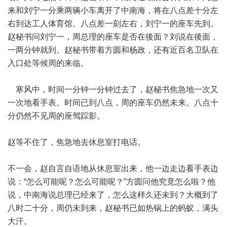
来和刘宁一分乘两辆小车离开了中南海，将在八点差十分左
右到达工人体育馆。八点差一刻左右，刘宁一的座车先到。
赵秘书问刘宁一，周总理的座车是否在後面？刘说在後面，
一两分钟就到。赵秘书带着方圆和杨政，还有近百名卫队在
入口处等候周的来临。
寒风中，时间一分钟一分钟过去了，赵秘书焦急地一次又
一次地看手表。时间已到八点，周的座车仍然未来。八点十
分仍然不见周的座驾踪影。
赵等不住了，焦急地去休息室打电话。
不一会，赵自言自语地从休息室出来，他一边走边看手表边
说：“怎么可能呢？怎么可能呢？”方圆问他究竟怎么啦？他
说，中南海说总理已经来了，怎么这样久还未到？大概到了
八时二十分，周仍未到来，赵秘书已如热锅上的蚂蚁，满头
大汗。