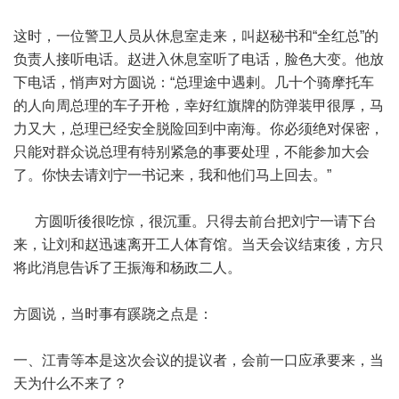
这时，一位警卫人员从休息室走来，叫赵秘书和“全红总”的
负责人接听电话。赵进入休息室听了电话，脸色大变。他放
下电话，悄声对方圆说：“总理途中遇剌。几十个骑摩托车
的人向周总理的车子开枪，幸好红旗牌的防弹装甲很厚，马
力又大，总理已经安全脱险回到中南海。你必须绝对保密，
只能对群众说总理有特别紧急的事要处理，不能参加大会
了。你快去请刘宁一书记来，我和他们马上回去。”
方圆听後很吃惊，很沉重。只得去前台把刘宁一请下台
来，让刘和赵迅速离开工人体育馆。当天会议结束後，方只
将此消息告诉了王振海和杨政二人。
方圆说，当时事有蹊跷之点是：
一、江青等本是这次会议的提议者，会前一口应承要来，当
天为什么不来了？