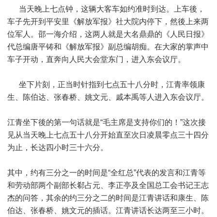
当天晚上七点钟，这辆大客车如约准时到达。上车後，
车子先开到平安里《解放军报》社大院内停下，然後上来两
位军人。邵一海介绍，这两人就是大名鼎鼎的《人民日报》
代总编唐平铸和《解放军报》副总编胡痴。在大家的掌声中
车子开动，直奔向人民大会堂东门，进入东会议厅。
坐下片刻，正当时针指到七点五十八分时，江青率领康
生、陈伯达、张春桥、姚文元、戚本禹等人进入东会议厅。
江青坐下後的第一句话就是“毛主席是支持你们的！”这次接
见从当天晚上七点五十八分开始直至次日凌晨零点三十四分
为止，长达四小时三十六分。
其中，约有三分之一的时间是“全红总”代表的发言和江青等
和劳动部两个副部长郗占元、李正亭及全国总工会书记王志
杰的问答，其余的约三分之二的时间是江青讲话和康生、陈
伯达、张春桥、姚文元的插话。江青讲话长达两至三小时。