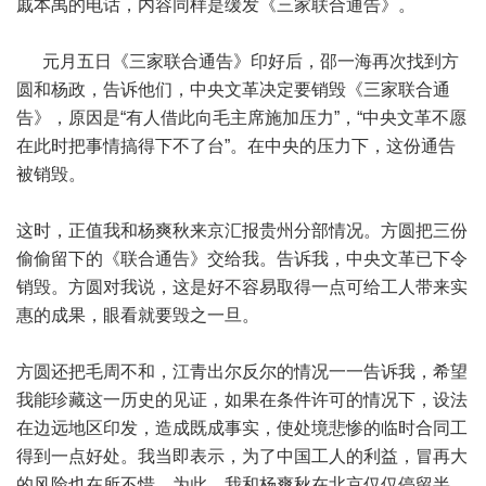
戚本禹的电话，内容同样是缓发《三家联合通告》。
元月五日《三家联合通告》印好后，邵一海再次找到方
圆和杨政，告诉他们，中央文革决定要销毁《三家联合通
告》，原因是“有人借此向毛主席施加压力”，“中央文革不愿
在此时把事情搞得下不了台”。在中央的压力下，这份通告
被销毁。
这时，正值我和杨爽秋来京汇报贵州分部情况。方圆把三份
偷偷留下的《联合通告》交给我。告诉我，中央文革已下令
销毁。方圆对我说，这是好不容易取得一点可给工人带来实
惠的成果，眼看就要毁之一旦。
方圆还把毛周不和，江青出尔反尔的情况一一告诉我，希望
我能珍藏这一历史的见证，如果在条件许可的情况下，设法
在边远地区印发，造成既成事实，使处境悲惨的临时合同工
得到一点好处。我当即表示，为了中国工人的利益，冒再大
的风险也在所不惜。为此，我和杨爽秋在北京仅仅停留半