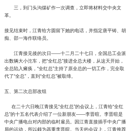
三，到门头沟煤矿作一次调查，立即将材料交中央文
革。
接见结束时，江青给方圆留下她的电话，并指定唐平铸、胡
痴、邵一海作联络员。
江青接见後的次日——十二月二十七日，全国总工会派
出数辆大小汔车，把“全红总”接进全总大楼，从这天开始，
全总陷入瘫痪，“全红总”主持了原全总的一切工作，完全取
代了“全总”，直到“全红总”被取缔。
五、第二次总部改组
在二十六日晚江青接见“全红总”的会议上，江青给“全红
总”的十五名代表介绍了一位新朋友——李晋暄。李晋暄是
中央广播电台对内部的临时雇员。因江青直接插手中央广播
局的运动，所以颇为器重李晋暄。当天的会议上，江青推荐