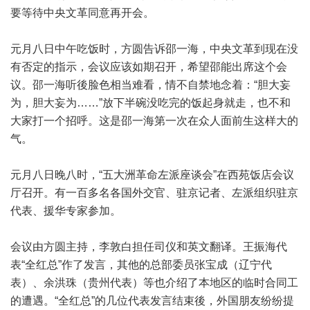
要等待中央文革同意再开会。
元月八日中午吃饭时，方圆告诉邵一海，中央文革到现在没
有否定的指示，会议应该如期召开，希望邵能出席这个会
议。邵一海听後脸色相当难看，情不自禁地念着：“胆大妄
为，胆大妄为……”放下半碗没吃完的饭起身就走，也不和
大家打一个招呼。这是邵一海第一次在众人面前生这样大的
气。
元月八日晚八时，“五大洲革命左派座谈会”在西苑饭店会议
厅召开。有一百多名各国外交官、驻京记者、左派组织驻京
代表、援华专家参加。
会议由方圆主持，李敦白担任司仪和英文翻译。王振海代
表“全红总”作了发言，其他的总部委员张宝成（辽宁代
表）、余洪珠（贵州代表）等也介绍了本地区的临时合同工
的遭遇。“全红总”的几位代表发言结束後，外国朋友纷纷提