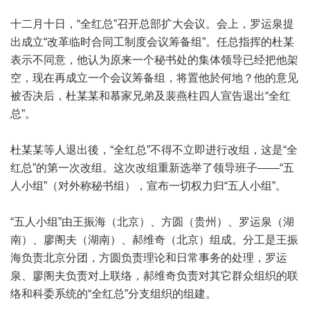
十二月十日，“全红总”召开总部扩大会议。会上，罗运泉提
出成立“改革临时合同工制度会议筹备组”。任总指挥的杜某
表示不同意，他认为原来一个秘书处的集体领导已经把他架
空，现在再成立一个会议筹备组，将置他於何地？他的意见
被否决后，杜某某和慕家兄弟及裴燕柱四人宣告退出“全红
总”。
杜某某等人退出後，“全红总”不得不立即进行改组，这是“全
红总”的第一次改组。这次改组重新选举了领导班子——“五
人小组”（对外称秘书组），宣布一切权力归“五人小组”。
“五人小组”由王振海（北京）、方圆（贵州）、罗运泉（湖
南）、廖阁夫（湖南）、郝维奇（北京）组成。分工是王振
海负责北京分团，方圆负责理论和日常事务的处理，罗运
泉、廖阁夫负责对上联络，郝维奇负责对其它群众组织的联
络和科委系统的“全红总”分支组织的组建。