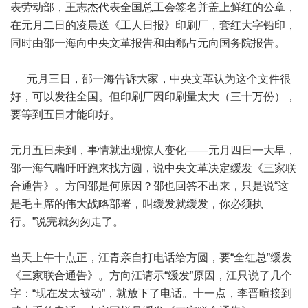
表劳动部，王志杰代表全国总工会签名并盖上鲜红的公章，
在元月二日的凌晨送《工人日报》印刷厂，套红大字铅印，
同时由邵一海向中央文革报告和由郗占元向国务院报告。
元月三日，邵一海告诉大家，中央文革认为这个文件很
好，可以发往全国。但印刷厂因印刷量太大（三十万份），
要等到五日才能印好。
元月五日未到，事情就出现惊人变化——元月四日一大早，
邵一海气喘吁吁跑来找方圆，说中央文革决定缓发《三家联
合通告》。方问邵是何原因？邵也回答不出来，只是说“这
是毛主席的伟大战略部署，叫缓发就缓发，你必须执
行。”说完就匆匆走了。
当天上午十点正，江青亲自打电话给方圆，要“全红总”缓发
《三家联合通告》。方向江请示“缓发”原因，江只说了几个
字：“现在发太被动”，就放下了电话。十一点，李晋暄接到