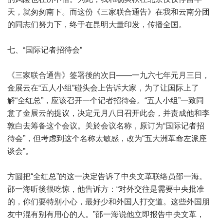
天，就匆匆南下。而这份《三家联合通告》在我和云南分团
的同志们努力下，终于在昆明大量印发，传播全国。
七、“国际记者招待会”
《三家联合通告》签署後的次日——一九六七年元月三日，
金展云在“五人小组”碰头会上告诉大家，为了让国际上了
解“全红总”，应该召开一个记者招待会。“五人小组”一致同
意了金展云的提议，决定元月八日召开此会，并责成他和李
敦白去筹备这个会议。关於会议名称，原订为“国际记者招
待会”，但考虑到这个名称太敏感，改为“五大洲革命左派座
谈会”。
方圆把“全红总”的这一决定告诉了中央文革联络员邵一海。
邵一海听後很吃惊，他告诉方：“对外交往是需要中央批准
的，你们要特别小心，最好少和外国人打交道。这些外国朋
友中混有别有用心的人。”邵一海说他立即报告中央文革，