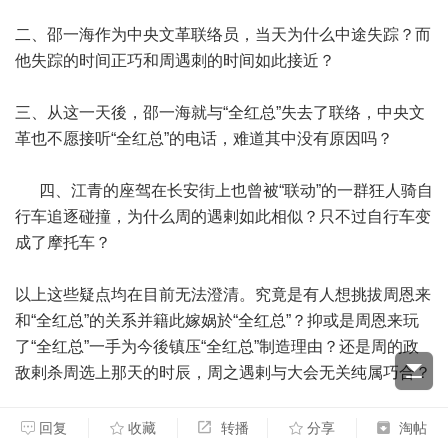
二、邵一海作为中央文革联络员，当天为什么中途失踪？而
他失踪的时间正巧和周遇刺的时间如此接近？
三、从这一天後，邵一海就与“全红总”失去了联络，中央文
革也不愿接听“全红总”的电话，难道其中没有原因吗？
四、江青的座驾在长安街上也曾被“联动”的一群狂人骑自
行车追逐碰撞，为什么周的遇剌如此相似？只不过自行车变
成了摩托车？
以上这些疑点均在目前无法澄清。究竟是有人想挑拔周恩来
和“全红总”的关系并籍此嫁娲於“全红总”？抑或是周恩来玩
了“全红总”一手为今後镇压“全红总”制造理由？还是周的政
敌剌杀周选上那天的时辰，周之遇剌与大会无关纯属巧合？
九、王振海被劫持
回复
收藏
转播
分享
淘帖