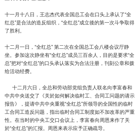
十一月十八日，王志杰代表全国总工会在口头上承认了“全
红总”是合法的造反组织，“全红总”成立後的第一次斗争取得
了胜利。
十二月一日，“全红总” 第二次在全国总工会八楼会议厅静
坐。参加这次静坐有“全红总”成员三百余人，目的是要求“全
总”把对“全红总”的口头承认落实为合法注册，刊刻公章和拨
给活动经费。
十二月六日，全总和劳动部党组负责人联名向李富春和
中共中央送交了《关於如何解决临时工、合同工问题的请示
报告》，提请中共中央重视“全红总”所领导的全国性的临时
工合同工造反问题，指出临时合同工制度如不加改革的严重
性。在当时的中央工交口会议上，李富春向周恩来作了关
於“全红总”的汇报。周恩来表示应予正确疏导。