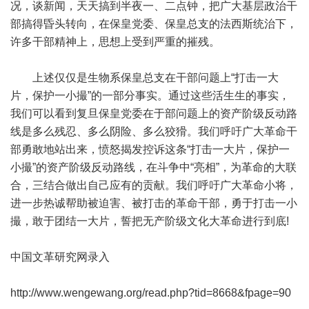
况，谈新闻，天天搞到半夜一、二点钟，把广大基层政治干
部搞得昏头转向，在保皇党委、保皇总支的法西斯统治下，
许多干部精神上，思想上受到严重的摧残。
上述仅仅是生物系保皇总支在干部问题上“打击一大
片，保护一小撮”的一部分事实。通过这些活生生的事实，
我们可以看到复旦保皇党委在于部问题上的资产阶级反动路
线是多么残忍、多么阴险、多么狡猾。我们呼吁广大革命干
部勇敢地站出来，愤怒揭发控诉这条“打击一大片，保护一
小撮”的资产阶级反动路线，在斗争中“亮相”，为革命的大联
合，三结合做出自己应有的贡献。我们呼吁广大革命小将，
进一步热诚帮助被迫害、被打击的革命干部，勇于打击一小
撮，敢于团结一大片，誓把无产阶级文化大革命进行到底!
中国文革研究网录入
http://www.wengewang.org/read.php?tid=8668&fpage=90