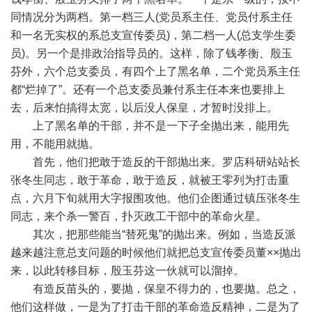
同情况分为两档。第一档三人(党员系主任、党员付系主任
和一名无实权的系总支宣传委员)，第二档一人(总支学生委
员)。另一个是排政治指导员的。这样，除了钱孝衡、殷玉
芬外，六个总支委员，有四个上了黑名单，二个党员系主任
都“烂掉了”。还有一个总支委员兼付系主任本来也要排上
去，后来怕搞得太宽，以后没人保皇，才暂时没排上。
上了黑名单的干部，并不是一下子全抛出来，能用先
用，不能用就抛。
首先，他们把敢于造反的干部抛出来。罗店科研站站长
张冬生同志，敢于革命，敢于造反，就被王零列为打击重
点，六月下旬就用大字报围攻他。他们企图通过镇压张冬生
同志，来个杀一警百，扑灭政工干部中的革命火星。
其次，把那些能当“替死鬼”的抛出来。例如，当造反派
越来越注意总支问题的时候他们就把总支宣传委员董××抛出
来，以此转移目标，殷玉芬这一伙就可以溜掉。
有造反苗头的，要抛，保皇不得力的，也要拋。总之，
他们这样做，一是为了打击干部的革命造反精神，二是为了