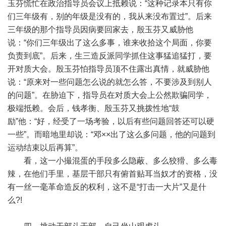
玉芬慌忙在政治指导员会议上抵赖说：“这种记录本只有你
们三年级有，别的年级是没有的，我从来没布置过”。后来
三年级的那个指导员因病要回家去，殷玉芬又威胁他
说：“你们三年级出了这么多事，谁来收拾这个局面，你要
负责到底”。后来，生三造反派同学抓住这事猛追猛打，要
开对质大会。殷玉芬怕指导员顶不住露出真情，就威胁他
说：“原来对一些问题怎么说的就怎么答，不要涉及到别人
的问题”。在胁迫下，指导员在对质大会上公然欺骗同学，
极端抵赖。会后，钱孝衡、殷玉芬又挑拨性地“鼓
励”他：“好，经受了一场考验，以后有些问题回答还可以硬
一些”。而暗地里却说：“邓××出了这么多问题，他的问题到
运动结束以后再算”。
看，这一小撮混蛋的手段多么隐蔽、多么狡猾、多么毒
辣，在他们手里，基层干部只有俯首贴耳当奴才的资格，没
有一丝一毫革命造反的权利，这不是“打击一大片”又是什
么?!