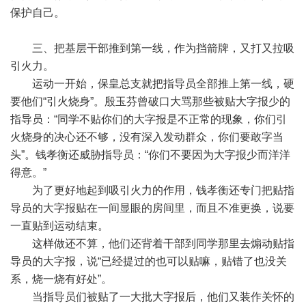
保护自己。
三、把基层干部推到第一线，作为挡箭牌，又打又拉吸
引火力。
运动一开始，保皇总支就把指导员全部推上第一线，硬
要他们“引火烧身”。殷玉芬曾破口大骂那些被贴大字报少的
指导员：“同学不贴你们的大字报是不正常的现象，你们引
火烧身的决心还不够，没有深入发动群众，你们要敢字当
头”。钱孝衡还威胁指导员：“你们不要因为大字报少而洋洋
得意。”
为了更好地起到吸引火力的作用，钱孝衡还专门把贴指
导员的大字报贴在一间显眼的房间里，而且不准更换，说要
一直贴到运动结束。
这样做还不算，他们还背着干部到同学那里去煽动贴指
导员的大字报，说“已经提过的也可以贴嘛，贴错了也没关
系，烧一烧有好处”。
当指导员们被贴了一大批大字报后，他们又装作关怀的