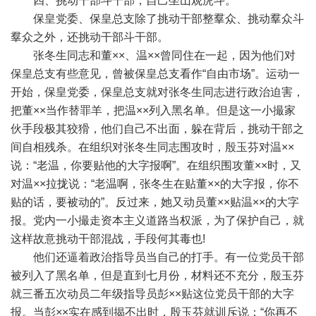
四、挑动干部斗干部，自己坐山观虎斗。
保皇党委、保皇总支除了挑动干部整羣众、挑动羣众斗
羣众之外，还挑动干部斗干部。
张冬生同志和董××、温××曾同住在一起，因为他们对
保皇总支有些意见，曾被保皇总支看作“自由市场”。运动一
开始，保皇党委，保皇总支就对张冬生同志进行政治迫害，
把董××当作替罪羊，把温××列入黑名单。但是这一小撮家
伙手段极其狡猾，他们自己不出面，躲在背后，挑动干部之
间自相残杀。在组织对张冬生同志围攻时，殷玉芬对温××
说：“老温，你要贴他的大字报啊”。在组织围攻董××时，又
对温××拉拢说：“老温啊，张冬生在贴董××的大字报，你不
贴的话，要被动的”。反过来，她又动员董××贴温××的大字
报。党内一小撮走资本主义道路当权派，为了保护自己，就
这样故意挑动干部混战，手段何其毒也!
他们还逼着政治指导员当自己的打手。有一位党员干部
被列入了黑名单，但是直到七月份，材料还不充分，殷玉芬
就三番五次动员二年级指导员彭××贴这位党员干部的大字
报。当彭××实在感到揭不出时，殷玉芬就训斥说：“你再不