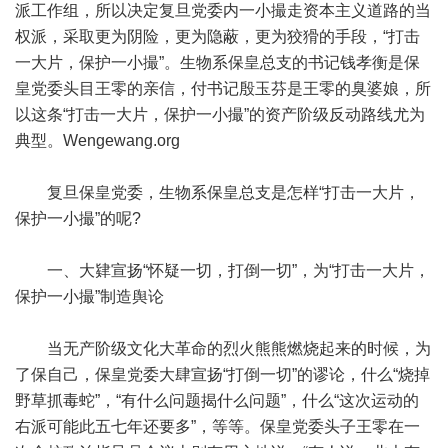
派工作组，所以决定复旦党委内一小撮走资本主义道路的当
权派，采取更为阴险，更为隐蔽，更为狡猾的手段，“打击
一大片，保护一小撮”。生物系保皇总支的书记钱孝衡是保
皇党委头目王零的亲信，付书记殷玉芬是王零的臭婆娘，所
以这条“打击一大片，保护一小撮”的资产阶级反动路线尤为
典型。Wengewang.org
复旦保皇党委，生物系保皇总支是怎样“打击一大片，
保护一小撮”的呢?
一、大肄宣扬“怀疑一切，打倒一切”，为“打击一大片，
保护一小撮”制造舆论
当无产阶级文化大革命的烈火熊熊燃烧起来的时候，为
了保自己，保皇党委大肆宣扬“打倒一切”的谬论，什么“烧掉
野草抓毒蛇”，“有什么问题揭什么问题”，什么“这次运动的
右派可能此五七年还要多”，等等。保皇党委头子王零在一