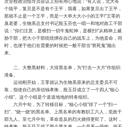
次全校政治指导员会议上别有用心地说：“有人说，北大有
个陆平，复旦是不是有个王平，我看，如果复旦出了王平，
那就不止是一个王平，而是一大串大大小小的王平!”王零的
臭老婆，生物系总支付书记殷玉芬也一唱一和地对政工干部
说：“你们注意，是横扫一切牛鬼蛇神，是横扫!”从精神上威
胁干部，把大小干部统统绑在自己的战车上，为他卖命，同
时，也便于他们在需要的时候把一般干部当“替死鬼”抛出
来。
二、大整黑材料，大排黑名单，为“打击一大片”作组织
准备。
运动刚开始，王零就认为生物系原来的总支委员不可
靠，指使自己的亲信钱孝衡，殷玉芬成立了一个四人“核心
小组”。这个小组是个道道地地的特务组织。
六月中旬，为了转移目标，“核心小组”排了一个“扫一
扫”、“烧一烧”的黑名单。上黑名单的有教职工六人，党政干
部九人。至七月中旬，革命造反的烈火烧得更旺了。这时，
钱孝衡、殷玉芬又排了两个黑名单。一个是系一级的，按不