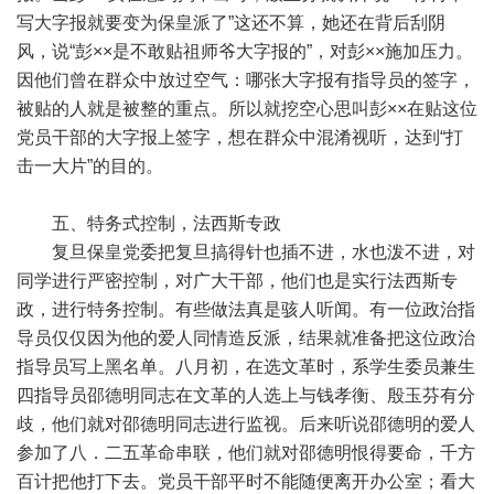
写大字报就要变为保皇派了”这还不算，她还在背后刮阴
风，说“彭××是不敢贴祖师爷大字报的”，对彭××施加压力。
因他们曾在群众中放过空气：哪张大字报有指导员的签字，
被贴的人就是被整的重点。所以就挖空心思叫彭××在贴这位
党员干部的大字报上签字，想在群众中混淆视听，达到“打
击一大片”的目的。
五、特务式控制，法西斯专政
复旦保皇党委把复旦搞得针也插不进，水也泼不进，对
同学进行严密控制，对广大干部，他们也是实行法西斯专
政，进行特务控制。有些做法真是骇人听闻。有一位政治指
导员仅仅因为他的爱人同情造反派，结果就准备把这位政治
指导员写上黑名单。八月初，在选文革时，系学生委员兼生
四指导员邵德明同志在文革的人选上与钱孝衡、殷玉芬有分
歧，他们就对邵德明同志进行监视。后来听说邵德明的爱人
参加了八．二五革命串联，他们就对邵德明恨得要命，千方
百计把他打下去。党员干部平时不能随便离开办公室；看大