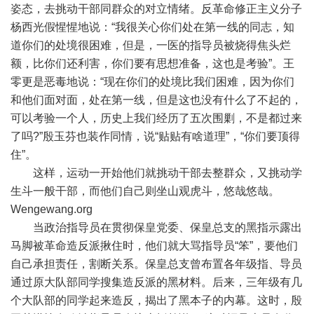
姿态，去挑动干部同群众的对立情绪。反革命修正主义分子
杨西光假惺惺地说：“我很关心你们处在第一线的同志，知
道你们的处境很困难，但是，一医的指导员被烧得焦头烂
额，比你们还利害，你们要有思想准备，这也是考验”。王
零更是恶毒地说：“现在你们的处境比我们困难，因为你们
和他们面对面，处在第一线，但是这也没有什么了不起的，
可以考验一个人，历史上我们经历了五次围剿，不是都过来
了吗?”殷玉芬也装作同情，说“贴贴有啥道理”，“你们要顶得
住”。
这样，运动一开始他们就挑动干部去整群众，又挑动学
生斗一般干部，而他们自己则坐山观虎斗，悠哉悠哉。
Wengewang.org
当政治指导员在贯彻保皇党委、保皇总支的黑指示露出
马脚被革命造反派揪住时，他们就大骂指导员“笨”，要他们
自己承担责任，割断关系。保皇总支曾布置各年级指、导员
通过原大队部同学搜集造反派的黑材料。后来，三年级有几
个大队部的同学起来造反，揭出了黑本子的内幕。这时，殷