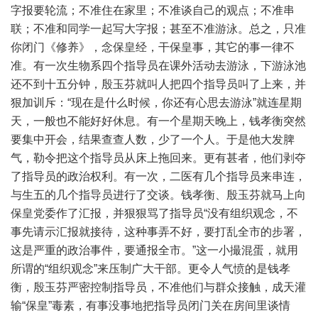
字报要轮流；不准住在家里；不准谈自己的观点；不准串
联；不准和同学一起写大字报；甚至不准游泳。总之，只准
你闭门《修养》，念保皇经，干保皇事，其它的事一律不
准。有一次生物系四个指导员在课外活动去游泳，下游泳池
还不到十五分钟，殷玉芬就叫人把四个指导员叫了上来，并
狠加训斥：“现在是什么时候，你还有心思去游泳”就连星期
天，一般也不能好好休息。有一个星期天晚上，钱孝衡突然
要集中开会，结果查查人数，少了一个人。于是他大发脾
气，勒令把这个指导员从床上拖回来。更有甚者，他们剥夺
了指导员的政治权利。有一次，二医有几个指导员来串连，
与生五的几个指导员进行了交谈。钱孝衡、殷玉芬就马上向
保皇党委作了汇报，并狠狠骂了指导员“没有组织观念，不
事先请示汇报就接待，这种事弄不好，要打乱全市的步署，
这是严重的政治事件，要通报全市。”这一小撮混蛋，就用
所谓的“组织观念”来压制广大干部。更令人气愤的是钱孝
衡，殷玉芬严密控制指导员，不准他们与群众接触，成天灌
输“保皇”毒素，有事没事地把指导员闭门关在房间里谈情