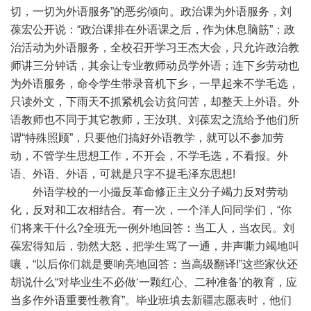
切，一切为外语服务”的恶劣倾向。政治课为外语服务，刘
葆宏公开说：“政治课排在外语课之后，作为休息脑筋”；政
治活动为外语服务，全校召开学习王杰大会，只允许政治教
师讲三分钟话，其余让专业教师动员学外语；连下乡劳动也
为外语服务，命令学生带录音机下乡，一早起来不学毛选，
只读外文，下雨天不抓紧机会访贫问苦，却整天上外语。外
语教师也不同于其它教师，王汝琪、刘葆宏之流给予他们所
谓“特殊照顾”，只要他们搞好外语教学，就可以不参加劳
动，不管学生思想工作，不开会，不学毛选，不看报。外
语、外语、外语，可就是只字不提毛泽东思想!
外语学校的一小撮反革命修正主义分子竭力反对劳动
化，反对和工农相结合。有一次，一个洋人问同学们，“你
们将来干什么?全班无一例外地回答：当工人，当农民。刘
葆宏得知后，勃然大怒，把学生骂了一通，井声嘶力竭地叫
嚷，“以后你们就是要响亮地回答：当高级翻译!”这些家伙还
胡说什么“对毕业生不必做‘一颗红心、二种准备’的教育，应
当多作外语重要性教育”。毕业班填去新疆志愿表时，他们