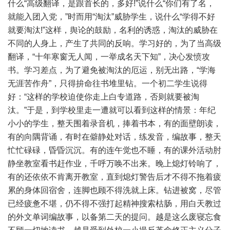
什么“高级翻译，是跟首长的，多好!”说什么“你们有了名，
就能入团入党，”时而用“淘汰”威胁学生，说什么“学得不好
就要淘汰!”这样，舆论的鼓励，名利的诱惑，淘汰的威胁在
不同的人身上，产生了共同的反响。学习好的，为了当高级
翻译，“十年寒窗无人闻，一举成名天下知”，决心发愤攻
书。学习差点，为了避免被淘汰的厄运，别无出路，“学海
无涯苦作舟”，只得拚命往书堆里钻。一个初二学生说得
好：“这样的学校迫使你走上白专道路，否则就要被淘
汰。”于是，到学校里走一遭就可以看到这样的情景：年纪
小小的学生，整天围着录音机，捧着书本，有的面壁朗读，
有的向隅背诵，有时在僻静处对话，练发音，编故事，整天
忙忙碌碌，昏昏沉沉。有的连午觉也不睡，有的课外活动肘
静坐教室看书赶作业，千呼万唤不出来。晚上熄灯铃响了，
有的还依依不肯离开教室，直到熄灯警告后才不得不拖着疲
累的身体回宿舍，连脚也顾不得洗就上床。钻进被窝，尽管
已经疲惫不堪，仍不得不强打起精神搜索枯肠，用白天教过
的外文单词编故事，以备第二天的提问。越是这么废寝忘食