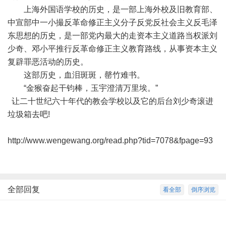
上海外国语学校的历史，是一部上海外校及旧教育部、
中宣部中一小撮反革命修正主义分子反党反社会主义反毛泽
东思想的历史，是一部党内最大的走资本主义道路当权派刘
少奇、邓小平推行反革命修正主义教育路线，从事资本主义
复辟罪恶活动的历史。
这部历史，血泪斑斑，罄竹难书。
“金猴奋起干钧棒，玉宇澄清万里埃。”
让二十世纪六十年代的教会学校以及它的后台刘少奇滚进
垃圾箱去吧!
http://www.wengewang.org/read.php?tid=7078&fpage=93
全部回复
看全部
倒序浏览