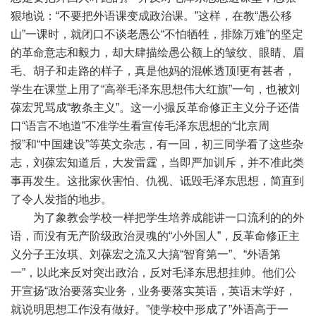
狠地说：“不要把外语课变成政治课。”这样，在教“愚公移
山”一课时，就闭口不谈老愚公“不怕牺牲，排除万难”的坚定
的革命意志和毅力，却大肆描绘愚公额上的皱纹、眼睛、眉
毛、胡子和走路的样子，真是他妈的混帐透顶!更有甚者，
学生在课堂上用了“高举毛泽东思想伟大红旗”一句，也被刘
葆宏咒骂成“教条主义”。这一小撮反革命修正主义分子还借
口“语言不地道”不准学生看宣传毛泽东思想的“北京周
报”和“中国建设”等英文杂志，有一回，初三同学看了这些杂
志，刘葆宏知道后，大发雷霆，当即严加训斥，并不准此类
事再发生。这批家伙害怕、仇视、诋毁毛泽东思想，简直到
了令人发指的地步。
为了象教会学校一样把学生培养成能讲一口流利的的外
语，而没有无产阶级政治灵魂的“小外国人”，反革命修正主
义分子王汝琪、刘葆宏之流又大搞“智育第一”、“外语第
一”，以此来反对突出政治，反对毛泽东思想挂帅。他们公
开宣扬“政治要落实业务，业务要落实英语，英语末学好，
就说明思想工作没有做好。”使学校中形成了”外语高于一