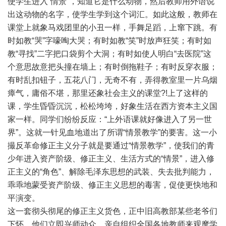
使学生进入“情景”，知道它是什么动物，然后教师用外语说
出这动物的名字，使学生学到这个词汇。如此这般，教师在
课堂上就象马戏团里的小丑一样，手舞足蹈，上窜下跳。有
时如教“哭”字嚎啕大哭；有时如教“笑”时放声狂笑；有时如
教“寻找”二字把口袋剪个大洞；有时如使人明白“去医院”这
个意思故意把头撞在墙上；有时倒拖鞋子；有时反穿衣服；
有时乱扣钮子，五花八门，无奇不有，弄得教室里一片乌烟
瘴气，庸俗不堪，那里还象社会主义的课堂?!上了这样的
课，学生昏昏沉沉，松松垮垮，好象生活在西方资本主义国
家一样。同学们纷纷反应：“上外语课就好像进入了另一世
界”。这就一针见血地道出了所谓“情景教学”的要害。这一小
撮反革命修正主义分子就是要通过“情景教学”，使我们的青
少年进入资产阶级、修正主义、生活方式的“情景”，进入修
正主义的“角色”、解除毛泽东思想的武装、失去批判能力，
乖乖地蒙受资产阶级、修正主义思想的毒害，促使更快地和
平演变。
这一套彻头彻尾的修正主义货色，正中旧高教部某些老爷们
下怀，他们立即兴师动众，亲自组织全国各地教师来观摩学