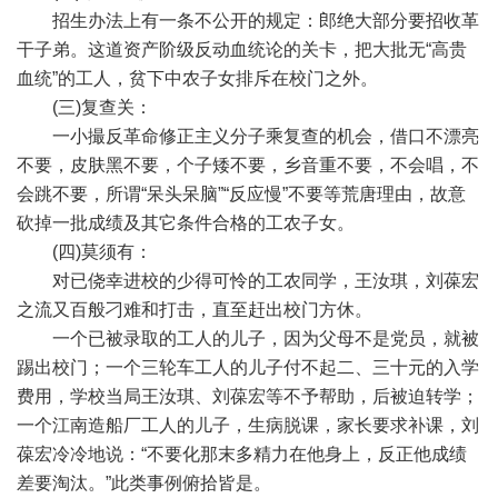
招生办法上有一条不公开的规定：郎绝大部分要招收革
干子弟。这道资产阶级反动血统论的关卡，把大批无“高贵
血统”的工人，贫下中农子女排斥在校门之外。
(三)复查关：
一小撮反革命修正主义分子乘复查的机会，借口不漂亮
不要，皮肤黑不要，个子矮不要，乡音重不要，不会唱，不
会跳不要，所谓“呆头呆脑”“反应慢”不要等荒唐理由，故意
砍掉一批成绩及其它条件合格的工农子女。
(四)莫须有：
对已侥幸进校的少得可怜的工农同学，王汝琪，刘葆宏
之流又百般刁难和打击，直至赶出校门方休。
一个已被录取的工人的儿子，因为父母不是党员，就被
踢出校门；一个三轮车工人的儿子付不起二、三十元的入学
费用，学校当局王汝琪、刘葆宏等不予帮助，后被迫转学；
一个江南造船厂工人的儿子，生病脱课，家长要求补课，刘
葆宏冷冷地说：“不要化那末多精力在他身上，反正他成绩
差要淘汰。”此类事例俯拾皆是。