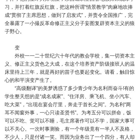
习，并打着红旗反红旗，把这种所谓“情景教学”肉麻地吹捧
成“贯彻了主席思想，做到了启发式”，并责令全国推广，完
全暴露了一小撮反革命修正主义分子妄图复辟资本主义的狼
子野心。
变
外校一一二十世纪六十年代的教会学校，集一切资本主
义、修正主义货色之大成，在这个培养资产阶级接班人的温
床里待上三年，就是再好的苗子也要起变化。请看，触目惊
心的和平演变产生了。
“高级翻译”的美梦诱惑了多少青少年为名利而奋斗!有的
学生整天想的是“成名成家”、“住洋房、乘飞机、坐小汽车、
吃大菜”，“出现在宴会厅里，奔走于首长之间”。为名利“两
耳不闻窗外事，一心只读圣贤书”。为考五分可以拼命，饭
可以不吃、觉可以不睡，毛主席著作可以不学，国家大事可
以不关心。一次时事测验，有一个年级竟有一半人不及格，
不少人，只是付诸一笑。而因为业务出了一个四分，有人却