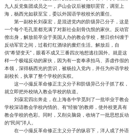
九人反党集团成员之一，庐山会议后被撤职罢官，调至上
海，杨西光如获至宝，委以外国语学校校长的重任。
第一副校长刘葆宏，是混进党内的阶级异己分子，这是
一个每个毛孔里都充满了对新社会刻骨仇恨的家伙。反动官
僚出身，解放前卒业于美国人办的教会学校，整日价纠缠于
反动军官之间，过着灯红酒绿的糜烂生活。解放后，自
供“希望变天”，眼看不成又三番四次地想逃往国外。就是这
样一个极端反动的家伙，因为有一套奉承拍马、弄虚作假的
本领，深得杨西光的赏识，被杨拉入党内，并任为外语学校
副校长，执掌了整个学校的实权。
这一小撮反革命修正主义分子和阶级异己分子抓了权，
就立即把外校纳入教会学校的轨道。
刘葆宏四出奔走，在上海各中学觅到了一批毕业于教会
学校深谙教会学校内情的、有“经验”的教师，使外校更具有
教会学校的色彩。同时，又削尖脑袋，收纳了一批思想反动
的“民间”洋人。
在一小撮反革命修正主义分子的纵容下，洋人成了外语