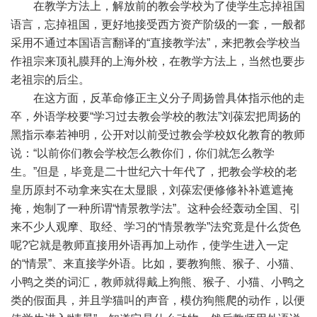
在教学方法上，解放前的教会学校为了使学生忘掉祖国
语言，忘掉祖国，更好地接受西方资产阶级的一套，一般都
采用不通过本国语言翻译的“直接教学法”，来把教会学校当
作祖宗来顶礼膜拜的上海外校，在教学方法上，当然也要步
老祖宗的后尘。
在这方面，反革命修正主义分子周扬曾具体指示他的走
卒，外语学校要“学习过去教会学校的教法”刘葆宏把周扬的
黑指示奉若神明，公开对以前受过教会学校奴化教育的教师
说：“以前你们教会学校怎么教你们，你们就怎么教学
生。”但是，毕竟是二十世纪六十年代了，把教会学校的老
皇历原封不动拿来实在太显眼，刘葆宏便修修补补遮遮掩
掩，炮制了一种所谓“情景教学法”。这种会经轰动全国、引
来不少人观摩、取经、学习的“情景教学”法究竟是什么货色
呢?它就是教师直接用外语再加上动作，使学生进入一定
的“情景”、来直接学外语。比如，要教狗熊、猴子、小猫、
小鸭之类的词汇，教师就得戴上狗熊、猴子、小猫、小鸭之
类的假面具，并且学猫叫的声音，模仿狗熊爬的动作，以便