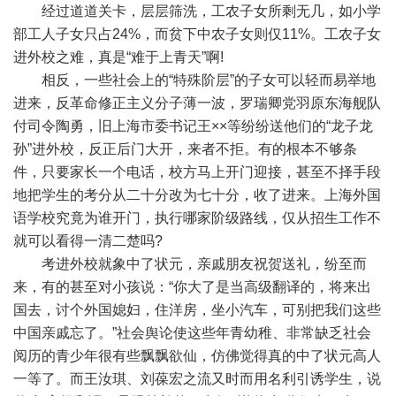
经过道道关卡，层层筛洗，工农子女所剩无几，如小学
部工人子女只占24%，而贫下中农子女则仅11%。工农子女
进外校之难，真是“难于上青天”啊!
相反，一些社会上的“特殊阶层”的子女可以轻而易举地
进来，反革命修正主义分子薄一波，罗瑞卿党羽原东海舰队
付司令陶勇，旧上海市委书记王××等纷纷送他们的“龙子龙
孙”进外校，反正后门大开，来者不拒。有的根本不够条
件，只要家长一个电话，校方马上开门迎接，甚至不择手段
地把学生的考分从二十分改为七十分，收了进来。上海外国
语学校究竟为谁开门，执行哪家阶级路线，仅从招生工作不
就可以看得一清二楚吗?
考进外校就象中了状元，亲戚朋友祝贺送礼，纷至而
来，有的甚至对小孩说：“你大了是当高级翻译的，将来出
国去，讨个外国媳妇，住洋房，坐小汽车，可别把我们这些
中国亲戚忘了。”社会舆论使这些年青幼稚、非常缺乏社会
阅历的青少年很有些飘飘欲仙，仿佛觉得真的中了状元高人
一等了。而王汝琪、刘葆宏之流又时而用名利引诱学生，说