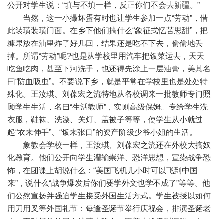
公开对学生说：“填与不填一样，反正你们不会去新疆。”
当然，这一小撮坏蛋有时也让学生参加一点“劳动”，借
此装璜装璜门面。在乡下他们搞什么“象征式忆苦思甜”，把
糠果放在油里炸了好几回，结果还是吃不下去，偷偷地丢
掉。所谓“劳动”呢?也是从学校里用汽车把饭菜运去，天天
吃鱼吃肉，甚至下河洗手，也还得先涂上一层油膏，美其名
曰“防血吸虫”。不要说下乡，就是平常在学校里也是处处特
殊化。王汝琪、刘葆宏之流特地从各校调来一批教师专门照
顾学生生活，名曰“生活教师”，实则高级保姆。专给学生洗
衣服，鞋袜、洗澡、关灯、盖被子等等，使学生从小就过
起“衣来伸手”、“饭来张口”的资产阶级少爷小姐的生活。
象教会学校一样，王汝琪、刘葆宏之流还在外校大搞奴
化教育。他们公开向学生灌输崇洋、恐洋思想，宣染战争恐
怖，在团课上胡说什么：“美国飞机几小时可以飞到中国
来”，说什么“战争爆发后你们要学外文也学不成了”等等。他
们公然宣扬并强迫学生接受外国生活方式。学生被授以如何
用刀用叉等外国礼节：每逢圣诞节举行庆祝会，排演圣诞老