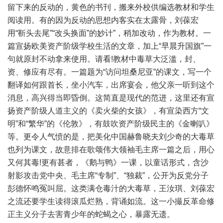
留下来的反动的，黄色的书刊，搬来外校供编选教材和学生
阅读用。有的因为反动的思想内客实在太露骨，刘葆宏
用“靳头去尾”“改头换面”的妙计”，稍加改动，作为教材。一
篇宣扬欧美资产阶级学校生活的文章，加上“早晨升国旗”一
句就原封不动拿来使用。请看!教材中毒草大泛滥，封、
资、修应有尽有。一篇题为“访问坦桑尼亚”的课文，写一个
翻译如何跟首长，坐小汽车，出席宴会，他父亲一听到这个
消息，高兴得当即昏倒。这简直是现代的范进，这里还有宣
扬资产阶级人道主义的《卖火柴的女孩》，有宣染西方“文
明”和“繁华”的《伦敦》，有鼓吹资产阶级民主的《金喇叭》
等。更令人气愤的是，把美化中国赫鲁晓夫刘少奇的大毒草
也列为课文，故意排在歌颂伟大领袖毛主席一篇之后，用心
又何其毒!更有甚者，《鹅与鸭》一课，以童话形式，含沙
射影攻击党中央、毛主席“专制”、“独裁”，公开为反党分子
彭德怀鸣冤叫屈。这类满仓毒汁的大毒草，王汝琪、刘葆宏
之流还要学生读得滚瓜烂熟，背诵如流。这一小撮反革命修
正主义分子去害青少年的蛇蝎之心，暴露无遗。