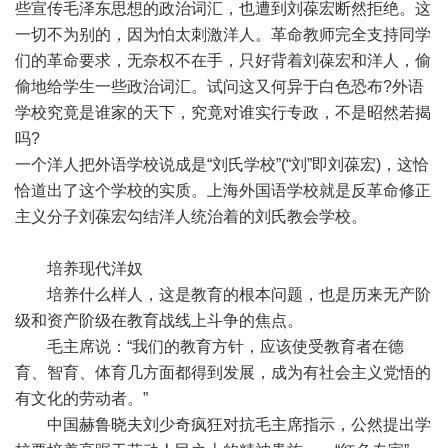
些宣传毛泽东思想的政治词汇，也遭到刘葆宏断然拒绝。这
一切不为别的，因为怕太刺激洋人。革命教师完全支持同学
们的革命要求，无奈权不在手，只好背着刘葆宏和洋人，偷
偷地给学生一些政治词汇。试问这又何异于白色恐布?外语
学校究竟是谁家的天下，究竟对谁实行专政，不是昭然若揭
吗?
一个洋人把外语学校说成是“刘氏学校”(“刘”即刘葆宏)，这恰
恰道出了这个学校的实质。上海外国语学校就是反革命修正
主义分子刘葆宏勾结洋人统治着的刘氏教会学校。
培养现代洋奴
培养什么样人，这是教育的根本问题，也是历来无产阶
级和资产阶级在教育战线上斗争的焦点。
毛主席说：“我们的教育方针，应该使受教育者在德
育、智育、体育几方面都得到发展，成为有社会主义党悟的
有文化的劳动者。”
中国赫鲁晓夫刘少奇疯狂对抗毛主席指示，公然提出学