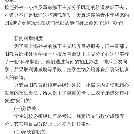
按照外校一小撮反革命修正主义分子既定的轨道发展下去，
难道这不正是我们这些朝气蓬勃，天真烂漫的青少年将来的
归宿吗?更何况现在我们已经从他们身上窥见了这种影子!
新的科举制度
为了替上海外校的修正主义培养目标服务，旧中宣部，
旧教育部和外语学校一小撮反革命修正主义分子在这里实行
了一套“科举制度”。他们通过苛刻的招生办法，排斥工农同
学，并采取利诱威胁等手段，把学生纳入培养资产阶级接班
人的轨道。
这套由旧教育部拟定并经过外校一小撮党内走资派精心
发展的招生办法，给人设下了重重关卡，工农子弟进外校好
象过“鬼门关”。
(一)分数关：
学生进校必须经过严格考试，规定语文与数学成绩五
分，其它科目四分以上，才初具进校条件。
(二)家长官职关