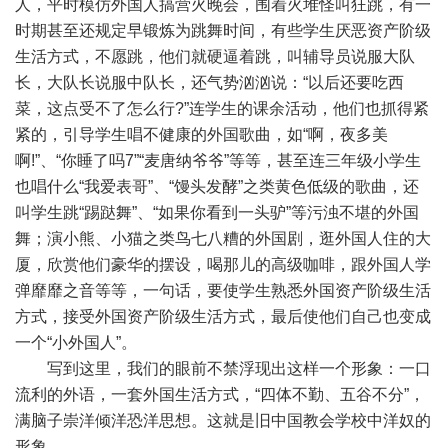
人，平时模仿外国人搞营火晚会，围着火堆怪叫狂跳，有一
时期甚至还规定早锻炼为跳舞时间，有些学生厌恶资产阶级
生活方式，不愿跳，他们就硬逼着跳，叫辅导员说服大队
长，大队长说服中队长，还气势汹汹说：“以后还要吃西
菜，这点受不了怎么行?”连学生的课余活动，他们也抓得紧
紧的，引导学生唱不健康的外国歌曲，如“啊，夜多美
啊!”、“你睡了吗7”“麦唐纳爷爷”等等，甚至连三年级小学生
也唱什么“我爱表哥”、“馒头发酵”之类黄色低级的歌曲，还
叫学生跳“踢跶舞”、“如果你看到一头驴”等污浊不堪的外国
舞；演小熊、小猫之类鸟七八糟的外国剧，逛外国人住的大
厦，欣赏他们豪华的摆设，喝那儿的高级咖啡，跟外国人学
弹靡靡之音等等，一句话，要使学生熟悉外国资产阶级生活
方式，接受外国资产阶级生活方式，最后使他们自己也变成
一个“小外国人”。
写到这里，我们的眼前不禁浮现出这样一个形象：一口
流利的外语，一套外国生活方式，“四体不勤、五谷不分”，
满脑子崇洋倾洋恐洋思想。这就是旧中国教会学校中洋奴的
形象。