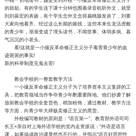
不顾一切地读书，越是受到外校一小撮反革命修正主义分子
的鼓励。有的学生连下课十分钟也围着录音机听外文，就受
到刘葆宏的表扬，有个学生念外文念得扁桃腺发炎了，刘要
大家向他看齐。经过这么长期的摧残，这些本来生龙活虎般
的青少年，渐渐变成了埋头读书，不闻世事、体弱多病、暮
气沉沉的小老头。
看!这就是一小撮反革命修正主义分子毒害青少年的血
迹斑斑的事实!
新的科举制度见鬼去罢!
教会学校的一整套教学方法
一小撮反革命修正主义分子为了培养资本主义复辟的工
具，把教育领域当作争夺青少年酌重要阵地。他们抄袭了解
放前教会学校的全套货色，稍加粉饰，通过教材、教学方法
等方面，向青少年大肆贩卖修正主义的黑货。
外校编写教材的原则是：“语言第一”。教育部外语司司
长王×亲自对上海外语学校的党内走资派说：“外语是语言
课，如果搞成政治课显然也不行的，并指示“语言好思想性