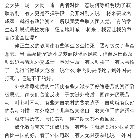
会大哭一场，大闹一通，两者对比，态度何等鲜明!为了获
取名利，有人更是不挥手段，公开对别人说：“将来要成名
成家，就得有政治资本，所以我要争取入团入党。”有的学
生名利思想恶性发作，狂妄地叫喊：“将来，我要让我的声
音传遍全世界!”
修正主义的教育使有些学生贪生怕死，逐渐丧失了革命
意志。当“高级翻译”原本是梦寐以求的夙愿，但自从巴西反
动派迫害我九外交战士一事发生后，有人动摇了，有人害怕
了，觉得当翻译太危险，说什么“乘飞机要摔死，到外国要
打死”，还是不干的好。
外校养尊处优的生活使有些人滋长了好逸恶劳的资产阶
级思想。家长们普遍反映，子女进外校后，回家来厌恶劳
动，叫都叫不动。有些来自农村的贫农孩子，自幼就有良好
的劳动习惯，在外校过了几年饭来张口，衣来伸手的舒适生
活，就变得厌恶、害怕劳动，连星期天都不敢回家。
奴化教育带来了洋奴思想，有些同学就是觉得外国的东
西比中国的好。看了外国电影，有人无限羡慕地说：“外国