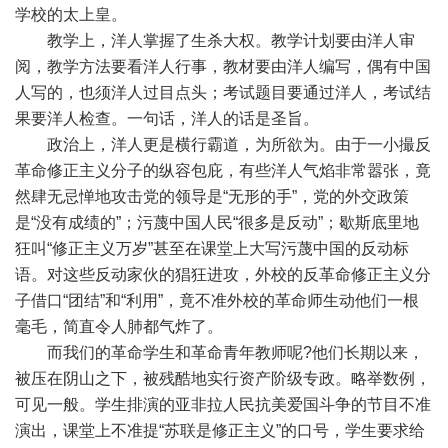
学校的太上皇。
教学上，洋人掌握了生杀大权。教学计划要由洋人审
阅，教学方法要看洋人行事，教材要由洋人编写，偶有中国
人写的，也须洋人过目点头；考试题目要通过洋人，考试结
果要洋人检查。一句话，洋人的话是圣旨。
政治上，洋人更是横行霸道，为所欲为。由于一小撮反
革命修正主义分子的纵容包庇，有些洋人气焰非常嚣张，竟
然肆无忌惮地攻击党的领导是“无形的手”，党的外交政策
是“没有成绩的”；污蔑中国人民“很多是反动”；歇斯底里地
狂叫“修正主义万岁”甚至在课堂上大写污蔑中国的反动标
语。对这些反动家伙的猖狂进攻，外校的反革命修正主义分
子借口“团结”和“利用”，竟不准外校的革命师生动他们一根
毫毛，简直令人肺都气炸了。
而我们的革命学生和革命青年教师呢?他们长期以来，
被压在阴山之下，被残酷地实行资产阶级专政。略举数例，
可见一般。学生排演的亚非拉人民抗美爱国斗争的节目不准
演出，课堂上不准提“苏联是修正主义”的口号，学生要求给