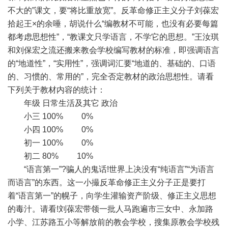
不大的”课文，要“将比重放宽”。反革命修正主义分子刘葆宏
拾起王×的余唾，胡说什么“编教材不可能，也没有必要每篇
都考虑思想性”，“教课文只学语言，不学它的思想。”王汝琪
和刘保宏之流还搬来教会学校编写教材的标准，即强调语言
的“地道性”，“实用性”，强调词汇要“地道的、基础的、口语
的、习惯的、常用的”，完全否定教材的政治思想性。请看
下列关于教材内容的统计：
年级 日常生活及其它 政治
小三 100% 0%
小四 100% 0%
初一 100% 0%
初二 80% 10%
“语言第一”?骗人的鬼话!世界上决没有“纯语言”“为语言
而语言”的东西。这一小撮反革命修正主义分子正是要打
着“语言第一”的幌子，向学生灌输资产阶级、修正主义思想
的毒汁。请看!刘葆宏带领一批人马跑遍市三女中、永加路
小学、江苏路五小等解放前的教会学校，搜集原教会学校残