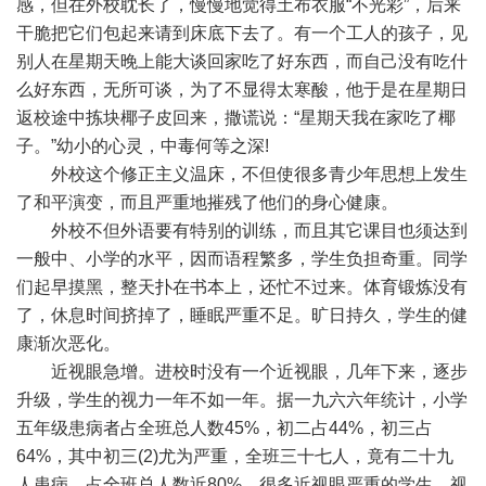
感，但在外校耽长了，慢慢地觉得土布衣服“不光彩”，后来
干脆把它们包起来请到床底下去了。有一个工人的孩子，见
别人在星期天晚上能大谈回家吃了好东西，而自己没有吃什
么好东西，无所可谈，为了不显得太寒酸，他于是在星期日
返校途中拣块椰子皮回来，撒谎说：“星期天我在家吃了椰
子。”幼小的心灵，中毒何等之深!
外校这个修正主义温床，不但使很多青少年思想上发生
了和平演变，而且严重地摧残了他们的身心健康。
外校不但外语要有特别的训练，而且其它课目也须达到
一般中、小学的水平，因而语程繁多，学生负担奇重。同学
们起早摸黑，整天扑在书本上，还忙不过来。体育锻炼没有
了，休息时间挤掉了，睡眠严重不足。旷日持久，学生的健
康渐次恶化。
近视眼急增。进校时没有一个近视眼，几年下来，逐步
升级，学生的视力一年不如一年。据一九六六年统计，小学
五年级患病者占全班总人数45%，初二占44%，初三占
64%，其中初三(2)尤为严重，全班三十七人，竟有二十九
人患病，占全班总人数近80%。很多近视眼严重的学生，视