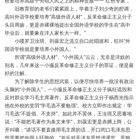
校要培养高踞于劳动人民之上的精神贵族一一“红色专家”。
旧教育部的老爷们紧紧跟上，学着主子刘少奇的腔调，
高叫外语学校要培养“高级外语人材”，反革命修正主义分子
头目周扬，更是赤裸裸地提出全国外语学校的学生在“高中
毕业后，就要象在洋人家长大一样。”
小喽罗卫汝琪、刘葆宏之流立自口此唱彼和，狂叫“外
国语学校就是要培养小外国人。”
所谓“高级外语人材”、“小外国人”云云，无非是洋奴的
别名，几年来这一小撮反革命修正主义分子的罪证，便是最
好的注解。
为了解除学生的思想武装，以便尽快培养一批没有政治
头脑的“小外国人”，一小撮反革命修正主义分子疯狂诋毁和
反对群众学习毛主席著作。反革命修正主义分子杨西光指示
他在外校的党羽“学毛选不要勉强”。校方立即作出规定：学
习毛选“不提倡、不支持”。如此并不罢休，王汝琪又恶毒地
说：“不能把毛著作为条文来学”，刘葆宏更是赤膊上阵，公
开叫嚷：“讲话不要直接用毛主席的话，开口闭口毛泽东思
想是要把外国人吓跑的。”并反对毛泽东思想进课堂，恶狠