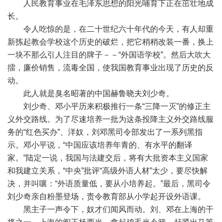
人民教育事业在毛泽东思想的阳光哺育下正在茁壮地成
长。
令人吃惊的是，在二十世纪六十年代的今天，有人却重
新拣起教会学校这个历史的破烂，把它稍稍改装一番，换上
一块不那么引人注目的牌子－－“外国语学校”。然后大吹大
擂，廉价销售，流毒全国，使我国教育事业出现了历史的反
动。
此人就是臭名昭著的中国赫鲁晓夫刘少奇。
刘少奇、邓小平历来积极推行一条“三降一灭”的修正主
义外交路线。为了尽速培养一批为这条投降主义外交路线服
务的“红色买办”、洋奴，刘邓黑司令部发出了一系列黑指
示。邓小平说，“中国应该培养年青的、有水平的翻译
家。”陆定一说，我国与法建交后，将有大批资本主义国家
和我建立关系，“中央”批评“高级外语人材”太少，要尽快解
决，并叫嚷：“外语质量低，要从小培养起。”最后，黑司令
刘少奇亲自粉墨登场，责令教育部从小学起开设外语课。
黑主子一声令下，奴才们闻风而动。刘、邓在上海的干