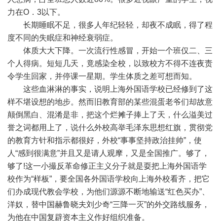
力在O．3以下。
长期睡眠不足，很多人年纪轻轻，却夜不成眠，得了程
度不同的失眠症和神经衰弱症。
体质大大下降。一次流行性感冒，开始一个班仅二、三
个人得病。短短几天，竟感染全校，以致校方不得不连夜责
令学生回家，并停课一星期。学生体质之差可想而知。
这些血淋淋的事实，说明上海外国语学校已经修到了这
样不堪设想的地步。然而旧教育部的某些混蛋老爷们却故意
颠倒黑白、混淆是非，把这个烂摊子捧上了天，什么溢美过
誉之词都用上了，说什么外校高举毛泽东思想红旗，贯彻党
的教育方针和指示都很好，外校“事事坚持政治挂帅”，使
人“感到很满意”并且又是请人观摩，又是全国推广。够了，
够了!这一小撮反革命修正主义分子就是耍把上海外国语学
校作为“样板”，要全国各外国语学校向上海外校看齐，把它
们办成现代教会学校，为他们源源不断地输送“红色买办”、
洋奴，替中国赫鲁晓夫刘少奇“三降一灭”的外交路线服务，
为他在中国复辟资本主义作好组织准备。