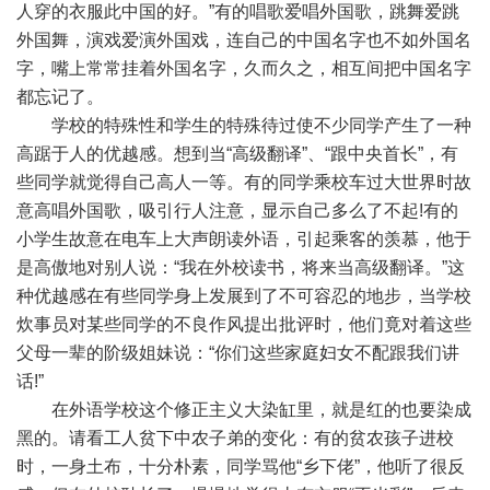
人穿的衣服此中国的好。”有的唱歌爱唱外国歌，跳舞爱跳
外国舞，演戏爱演外国戏，连自己的中国名字也不如外国名
字，嘴上常常挂着外国名字，久而久之，相互间把中国名字
都忘记了。
学校的特殊性和学生的特殊待过使不少同学产生了一种
高踞于人的优越感。想到当“高级翻译”、“跟中央首长”，有
些同学就觉得自己高人一等。有的同学乘校车过大世界时故
意高唱外国歌，吸引行人注意，显示自己多么了不起!有的
小学生故意在电车上大声朗读外语，引起乘客的羡慕，他于
是高傲地对别人说：“我在外校读书，将来当高级翻译。”这
种优越感在有些同学身上发展到了不可容忍的地步，当学校
炊事员对某些同学的不良作风提出批评时，他们竟对着这些
父母一辈的阶级姐妹说：“你们这些家庭妇女不配跟我们讲
话!”
在外语学校这个修正主义大染缸里，就是红的也要染成
黑的。请看工人贫下中农子弟的变化：有的贫农孩子进校
时，一身土布，十分朴素，同学骂他“乡下佬”，他听了很反