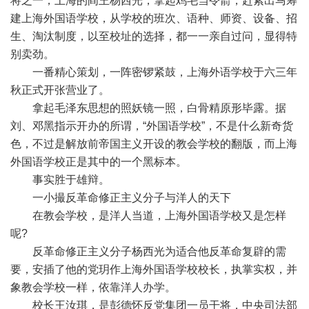
将之一，上海的阎王杨西光，拿起鸡毛当令箭，赶紧出马筹
建上海外国语学校，从学校的班次、语种、师资、设备、招
生、淘汰制度，以至校址的选择，都一一亲自过问，显得特
别卖劲。
一番精心策划，一阵密锣紧鼓，上海外语学校于六三年
秋正式开张营业了。
拿起毛泽东思想的照妖镜一照，白骨精原形毕露。据
刘、邓黑指示开办的所谓，“外国语学校”，不是什么新奇货
色，不过是解放前帝国主义开设的教会学校的翻版，而上海
外国语学校正是其中的一个黑标本。
事实胜于雄辩。
一小撮反革命修正主义分子与洋人的天下
在教会学校，是洋人当道，上海外国语学校又是怎样
呢?
反革命修正主义分子杨西光为适合他反革命复辟的需
要，安插了他的党玥作上海外国语学校校长，执掌实权，并
象教会学校一样，依靠洋人办学。
校长王汝琪，是彭德怀反党集团一员干将，中央司法部