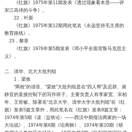
《红旗》1975年第11期发表《透过现象看本质——评
宋江高俅的斗争》。
22．叶新
《红旗》1975年第12期用此笔名《永远坚持毛主席的
教育路线》。
23．黎章
《红旗》1976年第5期发表《邓小平全面背叛马克思主
义》。
二、清华、北大大批判组
1．梁效
“两校”的谐音。“梁效”大批判组是在“四人帮”及迟群、谢
静宜的直接控制下的写作班子。主要负责人有李家宽、宋柏
年、王世敏。除署名“北京大学、清华大学大批判组”在《红
旗》发表5篇文章外，用此笔名在《红旗》发表8篇文章：
1974年第5期《读〈盐铁论〉——西汉中期儒法两家的一场
大论战》、1974年第6期《论商鞅》、1974年第10期《研