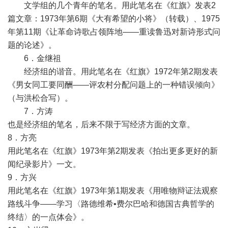
文学组的几个青年的笔名。用此笔名在《红旗》发表2
篇文章：1973年第6期《大有希望的小将》（转载）、1975
年第11期《让革命诗歌占领阵地——重读鲁迅对新诗形式问
题的论述》。
6．金继祖
经济组的谐音。用此笔名在《红旗》1972年第2期发表
《男女同工要同酬——评农村分配问题上的一种错误倾向》
（与洪松合写）。
7．方涛
也是经济组的笔名，后来不限于写经济方面的文章。
8．方亮
用此笔名在《红旗》1973年第2期发表《拍出更多更好的新
闻纪录影片》一文。
9．方兴
用此笔名在《红旗》1973年第1期发表《用唯物辩证法观察
路线斗争——学习〈路德维希•费尔巴哈和德国古典哲学的
终结〉的一点体会》。