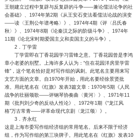
王朝建立过程中复辟与反复辟的斗争——兼论儒法论争的社
会基础》、1974年第2期《从王安石变法看儒法论战的演变
——读〈王荆公年谱考略〉》、1974年4期《评〈吕氏春
秋〉》、1974年8期《论秦汉之际的阶级斗争》、1974年
11期《论北宋时期爱国主义和卖国主义的斗争》。
2．丁学雷
丁学雷即在丁香花园学习雷锋之意。丁香花园曾是李鸿
章小老婆的别墅。上海许多人认为：“住在花园洋房里学雷
锋”，这个笔名恰好是对写作组的讽刺。此笔名主要用来写
文艺方面的文章。自1970年开始，用此名要经徐景贤批
准。用此笔名在《红旗》发表3篇文章：1970年5期《人民
战争的壮丽颂歌——评钢琴协奏曲〈黄河〉》、1971年11
期《批判刘少奇的反动人性论》、1972年1期《“龙江风
格”万古常青——评革命现代京剧〈龙江颂〉》。
3．齐永红
这是上海市委写作组经济组的常用笔名。后来不限于经济
组，作为写作组的第三块牌子。用此笔名在《红旗》发表10