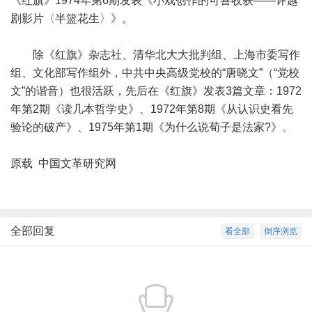
《红旗》1974年第6期发表《小戏创作的可喜收获——评越
剧影片〈半篮花生〉》。
除《红旗》杂志社、清华北大大批判组、上海市委写作
组、文化部写作组外，中共中央高级党校的“唐晓文”（“党校
文”的谐音）也很活跃，先后在《红旗》发表3篇文章：1972
年第2期《读几本哲学史》、1972年第8期《从认识史看先
验论的破产》、1975年第1期《为什么说荀子是法家?》。
原载 中国文革研究网
全部回复
看全部
倒序浏览