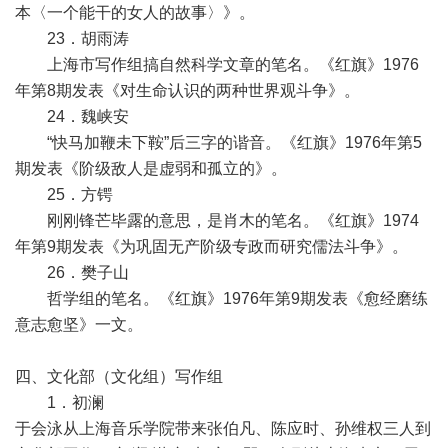
本〈一个能干的女人的故事〉》。
23．胡雨涛
上海市写作组搞自然科学文章的笔名。《红旗》1976
年第8期发表《对生命认识的两种世界观斗争》。
24．魏峡安
“快马加鞭未下鞍”后三字的谐音。《红旗》1976年第5
期发表《阶级敌人是虚弱和孤立的》。
25．方锷
刚刚锋芒毕露的意思，是肖木的笔名。《红旗》1974
年第9期发表《为巩固无产阶级专政而研究儒法斗争》。
26．樊子山
哲学组的笔名。《红旗》1976年第9期发表《愈经磨练
意志愈坚》一文。
四、文化部（文化组）写作组
1．初澜
于会泳从上海音乐学院带来张伯凡、陈应时、孙维权三人到