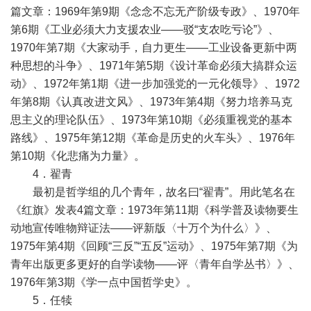
篇文章：1969年第9期《念念不忘无产阶级专政》、1970年
第6期《工业必须大力支援农业——驳“支农吃亏论”》、
1970年第7期《大家动手，自力更生——工业设备更新中两
种思想的斗争》、1971年第5期《设计革命必须大搞群众运
动》、1972年第1期《进一步加强党的一元化领导》、1972
年第8期《认真改进文风》、1973年第4期《努力培养马克
思主义的理论队伍》、1973年第10期《必须重视党的基本
路线》、1975年第12期《革命是历史的火车头》、1976年
第10期《化悲痛为力量》。
4．翟青
最初是哲学组的几个青年，故名曰“翟青”。用此笔名在
《红旗》发表4篇文章：1973年第11期《科学普及读物要生
动地宣传唯物辩证法——评新版〈十万个为什么〉》、
1975年第4期《回顾“三反”“五反”运动》、1975年第7期《为
青年出版更多更好的自学读物——评〈青年自学丛书〉》、
1976年第3期《学一点中国哲学史》。
5．任犊