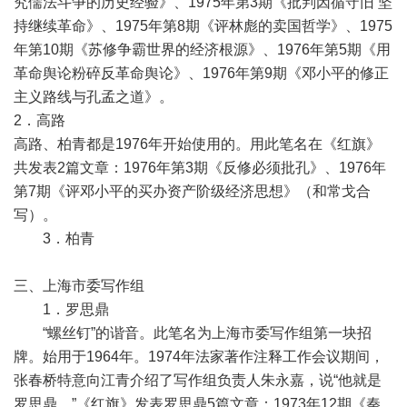
究儒法斗争的历史经验》、1975年第3期《批判因循守旧 坚
持继续革命》、1975年第8期《评林彪的卖国哲学》、1975
年第10期《苏修争霸世界的经济根源》、1976年第5期《用
革命舆论粉碎反革命舆论》、1976年第9期《邓小平的修正
主义路线与孔孟之道》。
2．高路
高路、柏青都是1976年开始使用的。用此笔名在《红旗》
共发表2篇文章：1976年第3期《反修必须批孔》、1976年
第7期《评邓小平的买办资产阶级经济思想》（和常戈合
写）。
3．柏青
三、上海市委写作组
1．罗思鼎
“螺丝钉”的谐音。此笔名为上海市委写作组第一块招
牌。始用于1964年。1974年法家著作注释工作会议期间，
张春桥特意向江青介绍了写作组负责人朱永嘉，说“他就是
罗思鼎。”《红旗》发表罗思鼎5篇文章：1973年12期《秦