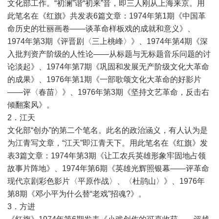
文化部工作。“初澜”谐“初来”音，即三人刚从上海来京。用
此笔名在《红旗》共发表6篇文章：1974年第1期《中国革
命历史的壮丽画卷——谈革命样板戏的成就和意义》、
1974年第3期《评晋剧〈三上桃峰〉》、1974年第4期《深
入批判资产阶级的人性论——从标题与无标题音乐问题的讨
论淡起》、1974年第7期《巩固和发展无产阶级文化大革命
的成果》、1976年第1期《一部歌颂文化大革命的好影片
——评〈春苗〉》、1976年第3期《坚持文艺革命，反击右
倾翻案风》。
2．江天
文化部“创办”的第二个笔名。此名的政治涵义，有人认为是
为江青写文章，“江天”即江青天下。用此笔名在《红旗》发
表3篇文章：1974年第3期《让工农兵英雄形象牢固地占领
故事片阵地》、1974年第6期《英雄光辉照银幕——评革命
现代京剧彩色影片〈平原作战〉、〈杜鹃山〉》、1976年
第8期《邓小平为什么替“老戏”招魂?》。
3．方进