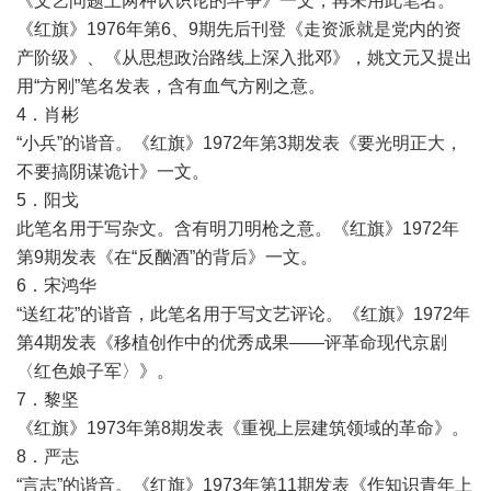
《文艺问题上两种认识论的斗争》一文，再未用此笔名。
《红旗》1976年第6、9期先后刊登《走资派就是党内的资
产阶级》、《从思想政治路线上深入批邓》，姚文元又提出
用“方刚”笔名发表，含有血气方刚之意。
4．肖彬
“小兵”的谐音。《红旗》1972年第3期发表《要光明正大，
不要搞阴谋诡计》一文。
5．阳戈
此笔名用于写杂文。含有明刀明枪之意。《红旗》1972年
第9期发表《在“反酗酒”的背后》一文。
6．宋鸿华
“送红花”的谐音，此笔名用于写文艺评论。《红旗》1972年
第4期发表《移植创作中的优秀成果——评革命现代京剧
〈红色娘子军〉》。
7．黎坚
《红旗》1973年第8期发表《重视上层建筑领域的革命》。
8．严志
“言志”的谐音。《红旗》1973年第11期发表《作知识青年上