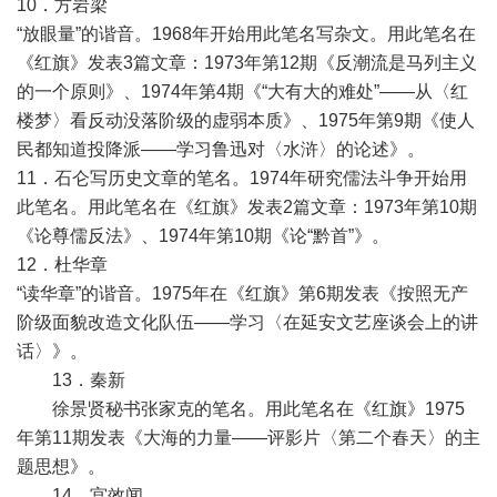
10．方岩梁
“放眼量”的谐音。1968年开始用此笔名写杂文。用此笔名在
《红旗》发表3篇文章：1973年第12期《反潮流是马列主义
的一个原则》、1974年第4期《“大有大的难处”——从〈红
楼梦〉看反动没落阶级的虚弱本质》、1975年第9期《使人
民都知道投降派——学习鲁迅对〈水浒〉的论述》。
11．石仑写历史文章的笔名。1974年研究儒法斗争开始用
此笔名。用此笔名在《红旗》发表2篇文章：1973年第10期
《论尊儒反法》、1974年第10期《论“黔首”》。
12．杜华章
“读华章”的谐音。1975年在《红旗》第6期发表《按照无产
阶级面貌改造文化队伍——学习〈在延安文艺座谈会上的讲
话〉》。
13．秦新
徐景贤秘书张家克的笔名。用此笔名在《红旗》1975
年第11期发表《大海的力量——评影片〈第二个春天〉的主
题思想》。
14．宫效闻