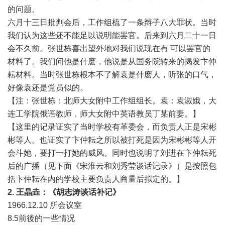
的问题。
六月十三日批判会后，工作组梳了一条辫子八大罪状。当时
我们认为这些还不能足以说明能罢官。后来到六月二十一日
会不久前。张世栋喜出望外地对我们说现在有 可以罢官的
材料了。我们问他是什麽，他说是从国务院转来的揭发卞仲
耘材料。当时张世栋根本不了解袁是什麽人，听张的口气，
好像袁还是党员似的。
【注：张世栋：北师大女附中工作组组长。袁：袁淑娥，大
连工学院俄语教师，师大女附中英语教员丁某前妻。】
【这里的记录证实了当时学校有革委会，而负责人正是宋彬
彬等人。也证实了卞仲耘之所以被打死是因为宋彬彬等人开
会斗她，要打一打她的威风。同时也说明了刘进在卞仲耘死
后的广播（见下面《宋淮云和刘秀莹谈话记录》）是按照包
括卞仲耘在内的学校主要负责人商量后拟定的。】
2.
王晶垚：《胡志涛谈话补记
》
1966.12.10 所会议室
8.5前後的一些情况