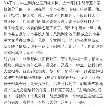
8.4下午，学生到办公室用粗木棒、皮带等打卞胡等五个学
校领导干部。卞、胡在同一个办公室，卞被打得很重。胡进
行了抵抗，抢凶器。说：有错误可以批判，不应该打人！
当天晚上，胡即跑到西城区委去反映，说已经这样打人了，
有生命危险。区委的同志记下来了。5日上午胡未上班，跑
到市委去反映，市委没人管，又跑到南池子新 成立的市委
中学文革办公室去，见到一个女同志。他们办公室刚成立，
我反映了情况，说有生命安全问题了。她记下了，但她说办
公室刚成立，顾不上管。
胡以为卞、刘等都向上面反映了。下午到学校一问，都未去
反映。问上午有什么事，说没有。又说：（学生）让我们每
人拿扫帚、簸箕到操场去。胡一听，情况不好，赶紧拿起扫
帚 去打扫东操场的厕所（规定给胡的任务）。后叫五个领
导干部集合时，先未找到胡。后来才找到了。胡理直气壮地
说：“这是分配给我的任务，打扫完了再去。”去叫的学生愣
住了，等她等了十几分钟。胡远远看到一个学生正在给汪玉
冰剪头发，看样子，不忍心大剪，只剪了一小绺。