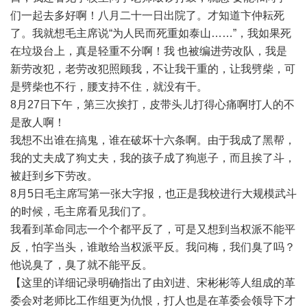
们一起去多好啊！八月二十一日出院了。才知道卞仲耘死
了。我就想毛主席说“为人民而死重如泰山……”，我如果死
在垃圾台上，真是轻重不分啊！我 也被编进劳改队，我是
新劳改犯，老劳改犯照顾我，不让我干重的，让我劈柴，可
是劈柴也不行，腰支持不住，就没有干。
8月27日下午，第三次挨打，皮带头儿打得心痛啊!打人的不
是敌人啊！
我想不出谁在搞鬼，谁在破坏十六条啊。由于我成了黑帮，
我的丈夫成了狗丈夫，我的孩子成了狗崽子，而且挨了斗，
被赶到乡下劳改。
8月5日毛主席写第一张大字报，也正是我校进行大规模武斗
的时候，毛主席看见我们了。
我看到革命同志一个个都平反了，可是又想到当权派不能平
反，怕字当头，谁敢给当权派平反。我问梅，我们臭了吗？
他说臭了，臭了就不能平反。
【这里的详细记录明确指出了由刘进、宋彬彬等人组成的革
委会对老师比工作组更为仇恨，打人也是在革委会领导下才