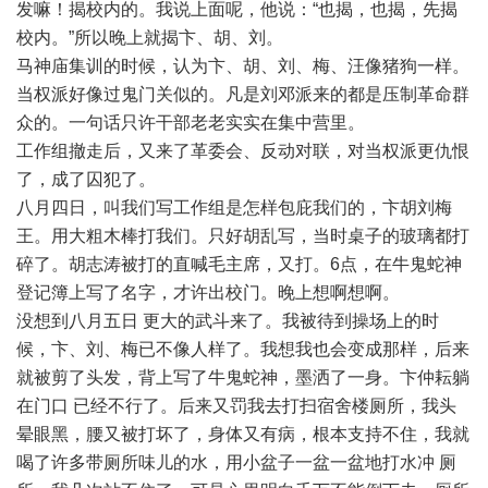
发嘛！揭校内的。我说上面呢，他说：“也揭，也揭，先揭
校内。”所以晚上就揭卞、胡、刘。
马神庙集训的时候，认为卞、胡、刘、梅、汪像猪狗一样。
当权派好像过鬼门关似的。凡是刘邓派来的都是压制革命群
众的。一句话只许干部老老实实在集中营里。
工作组撤走后，又来了革委会、反动对联，对当权派更仇恨
了，成了囚犯了。
八月四日，叫我们写工作组是怎样包庇我们的，卞胡刘梅
王。用大粗木棒打我们。只好胡乱写，当时桌子的玻璃都打
碎了。胡志涛被打的直喊毛主席，又打。6点，在牛鬼蛇神
登记簿上写了名字，才许出校门。晚上想啊想啊。
没想到八月五日 更大的武斗来了。我被待到操场上的时
候，卞、刘、梅已不像人样了。我想我也会变成那样，后来
就被剪了头发，背上写了牛鬼蛇神，墨洒了一身。卞仲耘躺
在门口 已经不行了。后来又罚我去打扫宿舍楼厕所，我头
晕眼黑，腰又被打坏了，身体又有病，根本支持不住，我就
喝了许多带厕所味儿的水，用小盆子一盆一盆地打水冲 厕