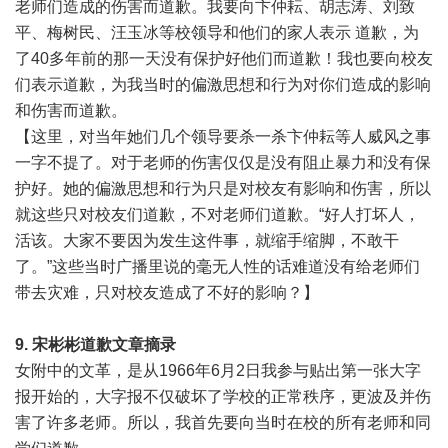
老师们造成的伤害而道歉。我要向卞仲耘、胡志涛、刘致
平、梅树民、汪玉冰等校领导和他们的家人表示 道歉，为
了40多年前的那一天没有保护好他们而道歉！我也要向校友
们表示道歉，为我当时的偏激思想和行为对你们造成的影响
和伤害而道歉。
【这里，对当年她们几个领导要杀一杀卞仲耘等人威风之事
一字不提了。对于老师的伤害仅仅是没有阻止暴力和没有保
护好。她的偏激思想和行为只是对校友有影响和伤害，所以
就这些只对校友们道歉，不对老师们道歉。“好人打坏人，
活该。大家不要因为发生这件事，就缩手缩脚，不敢干
了。”这些当时广播里说的毫无人性的话难道没有给老师们
带去灾难，只对校友造成了不好的影响？】
9. 宋彬彬
道歉文章
摘录
女附中的文革，是从1966年6月2日我参与贴出第一张大字
报开始的，大字报不仅破坏了学校的正常秩序，更波及并伤
害了许多老师。所以，我首先要向当时在校的所有老师和同