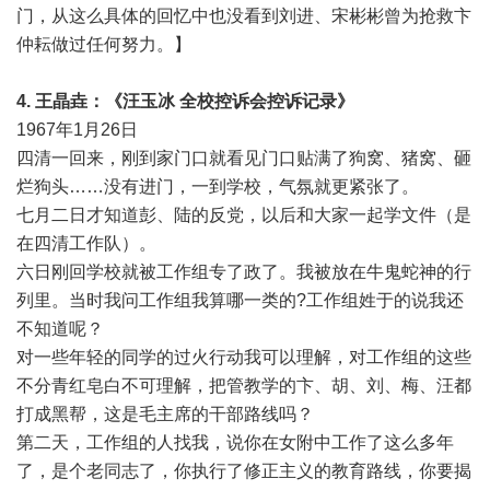
门，从这么具体的回忆中也没看到刘进、宋彬彬曾为抢救卞
仲耘做过任何努力。】
4. 王晶垚：《汪玉冰 全校控诉会控诉记录》
1967年1月26日
四清一回来，刚到家门口就看见门口贴满了狗窝、猪窝、砸
烂狗头……没有进门，一到学校，气氛就更紧张了。
七月二日才知道彭、陆的反党，以后和大家一起学文件（是
在四清工作队）。
六日刚回学校就被工作组专了政了。我被放在牛鬼蛇神的行
列里。当时我问工作组我算哪一类的?工作组姓于的说我还
不知道呢？
对一些年轻的同学的过火行动我可以理解，对工作组的这些
不分青红皂白不可理解，把管教学的卞、胡、刘、梅、汪都
打成黑帮，这是毛主席的干部路线吗？
第二天，工作组的人找我，说你在女附中工作了这么多年
了，是个老同志了，你执行了修正主义的教育路线，你要揭