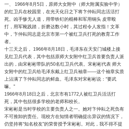
一、 1966年8月5日，原师大女附中（师大附属实验中学）
的红卫兵在校园里，在光天化日之下将卞仲耘同志活活打
死。凶手惨无人道，用带铁钉的棍棒和军用铜头 皮带殴
打，用军靴践踏，折磨达数小时，其过程令人发指！文革
中，卞仲耘同志是北京市第一个被红卫兵打死的教育工作
者。
十三天之后， 1966年8月18日，毛泽东在天安门城楼上接
见红卫兵代表，其中包括原师大女附中红卫兵首要负责人派
出的，由宋彬彬带队的50名红卫兵代表。宋彬彬代表 师大
女附中的红卫兵给毛泽东戴上红卫兵袖章——这个袖章实质
上沾满了卞仲耘同志的鲜血。毛泽东对宋彬彬说：“要武
嘛。”
1966年8月18日之后，北京市有1772人被红卫兵活活打
死，其中包括很多学校的老师和校长。
宋彬彬是当时学校的主要负责人之一。她对卞仲耘之死负有
不可推卸的责任。现校方在知情者明确提出异议的情况下，
仍坚持将“知名校友”的荣誉授予宋彬彬。对此，我不得不提