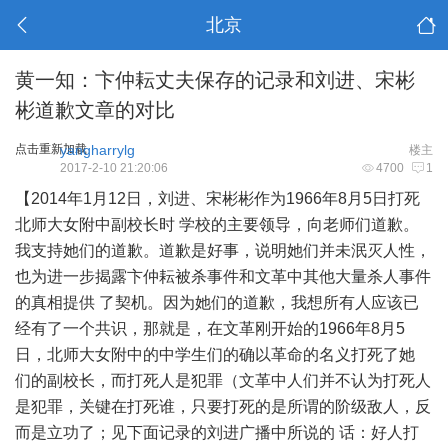
北京
黄一知：卞仲耘丈夫保存的记录和刘进、宋彬
彬道歉文章的对比
点击重新加载
yangharrylg
楼主
2017-2-10 21:20:06
4700
1
【2014年1月12日，刘进、宋彬彬作为1966年8月5日打死
北师大女附中副校长时 学校的主要领导，向老师们道歉。
我支持她们的道歉。道歉是好事，说明她们并未泯灭人性，
也为进一步揭露卞仲耘被杀事件和文革中其他大量杀人事件
的真相提供 了契机。因为她们的道歉，我想所有人应该已
经有了一个共识，那就是，在文革刚开始的1966年8月5
日，北师大女附中的中学生们的确以革命的名义打死了她
们的副校长，而打死人是犯罪（文革中人们并不认为打死人
是犯罪，关键在打死谁，只要打死的是所谓的阶级敌人，反
而是立功了；见下面记录的刘进广播中所说的 话：好人打