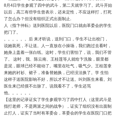
8月4日学生参观了四中的武斗，第二天就学习了。武斗开始
以后，高三有些学生曾表示，还未定性，不应这样打，打死
了怎么办？但没有组织正式出面制止.
人（指卞仲耘）送到医院以后，医院门口就由革委会的学生
把门了。
。。。。。。后 来才听说，送到门口，学生不让出校门，
说她装死，不让送。人一直放在小操场，我们跑过去看时，
她身上盖着一张白纸。这时，学生们害怕了，说，我们不管
了。 这时，我、陈云南、王桂莲等人就给卞洗脸，眼里都
是泥，眼球已经不能动了。嘴里在吐气，吸气少。王桂莲拿
来她的衬衫、裙子，准备替她换，已经没法换了。学 生怕
这样子送医院影响不好，所以才不让送。叫刘医生来看。刘
医生来已经摸不出脉了。说我看不了，学生还骂
他。。。。。。
【这里的记录证实了学生参观学习了四中打人（这里武斗是
指打老师，不是两派之间的战争），证实了组织没有出面制
止打人，证实了当时有革委会，革委会的学生在医院门口把