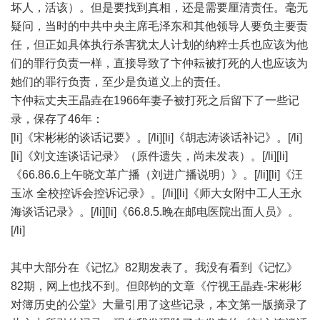
坏人，活该）。但是要找到真相，还是需要厘清责任。毫无
疑问，当时的中共中央主席毛泽东和其他领导人要负主要责
任，但正如具体执行杀害犹太人计划的纳粹士兵也应该为他
们的罪行负责一样，直接导致了卞仲耘被打死的人也应该为
她们的罪行负责，至少是负道义上的责任。
卞仲耘丈夫王晶垚在1966年妻子被打死之后留下了一些记
录，保存了46年：
[li]《宋彬彬的谈话记要》。[/li][li]《胡志涛谈话补记》。[/li]
[li]《刘文连谈话记录》（原件遗失，尚未发表）。[/li][li]
《66.86.6上午晓文革广播（刘进广播说明）》。[/li][li]《汪
玉冰 全校控诉会控诉记录》。[/li][li]《师大女附中工人王永
海谈话记录》。[/li][li]《66.8.5.晚在邮电医院出面人员》。
[/li]
其中大部分在《记忆》82期发表了。我没有看到《记忆》
82期，网上也找不到。但郎钧的文章《
佇视王晶垚-宋彬彬
对簿历史的公堂
》大量引用了这些记录，本文第一版摘录了