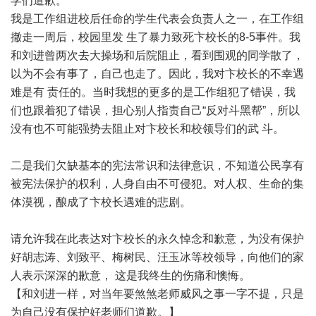
学们道歉。
我是工作组进校后任命的学生代表会负责人之一，在工作组
撤走一周后，校园里发 生了暴力致死卞校长的8-5事件。我
和刘进曾两次去大操场和后院阻止，看到围观的同学散了，
以为不会有事了，自己也走了。因此，我对卞校长的不幸遇
难是有 责任的。当时我想的更多的是工作组犯了错误，我
们也跟着犯了错误，担心别人指责自己“反对斗黑帮”，所以
没有也不可能强势去阻止对卞校长和校领导们的武 斗。
二是我们欠缺基本的宪法常识和法律意识，不知道公民享有
被宪法保护的权利，人身自由不可侵犯。对人权、生命的集
体漠视，酿成了卞校长遇难的悲剧。
请允许我在此表达对卞校长的永久悼念和歉意，为没有保护
好胡志涛、刘致平、梅树民、汪玉冰等校领导，向他们的家
人表示深深的歉意， 这是我终生的伤痛和懊悔。
【和刘进一样，对当年要煞煞老师威风之事一字不提，只是
为自己没有保护好老师们道歉。】