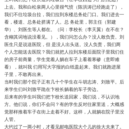
上去。我和白松泉两人心里很气愤（陈洪涛已经跑走了），
我们不往垃圾台拉，我们拉到东楼总务处门口。我们进去一
看，楼道、总务处挤满了人。总 务处里，郭主任（郭建
华）、刘医生等人都在。（问：李校长（李天翼）在不在？
含糊其词地说没看见。），我们问怎么办？没人敢负责。刘
医生只是说送医院，但 是没人出头送。没人负责，我们两
个人怎能送去医院？我们就把人拉到东楼后面院子里我们住
的房子前商量，学生觉着人躺在车子上看着寒碜（意即难
看），就叫我 们用写大字报的白纸盖起来。我们就跑进屋
子里，不敢再出来。
当时我们那个院子正有几十个学生在斗胡志涛、刘致平。后
来学生们叫刘致平跪在卞校长躺着的车子旁边。
后来有的学生叫我们把卞校长送回家，我们说，不认识地
方。他们说，你们不会问？有的学生反对往家里送，大概感
觉那样推着车子在街上走着不好。这样，人就躺在院子里没
人管。
大约过了一两小时，才看见邮电医院大个儿的徐大夫来了。