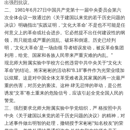
出强烈抗议。
二、 1981年6月27日中国共产党第十一届中央委员会第六
次全体会议一致通过的《关于建国以来党的若干历史问题的
决议》明确指出“实践证明，‘文化大革命’ 不是也不可能是任
何意义上的革命或社会进步。它必然提不出任何建设性的纲
领，而只能造成严重的混乱、破坏和倒退。历史已经判
明，‘文化大革命’是一场由领 导者错误发动，被反革命集团
利用，给党、国家和各族人民带来严重灾难的内乱。”
现北师大附属实验中学校方公然违背中共中央关于“文化大
革命”的结论。将宋彬彬的活动和“8.18”事件作为光荣业绩加
以炫耀。这是对中国全体文革受难者及其家属的再一次最严
重的伤害，对历史的亵渎。这种 肆无忌惮的举动，是公然
诱发“文革”卷土重来的危险信号，应该引起全党全国人民的
警觉。
三、强烈要求北师大附属实验中学党组织，严 格按照中共
中央《关于建国以来党的若干历史问题的决议》的精神，对
上述事件做出明智的处理，撤销授予宋彬彬“知名校友”的荣