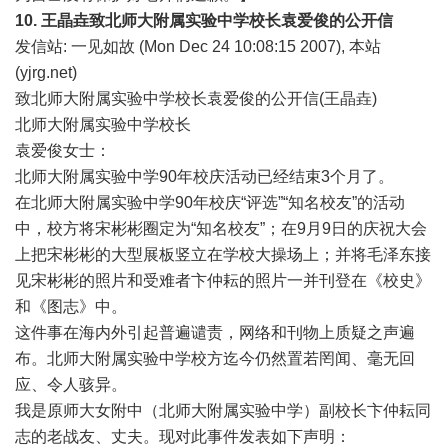
10.
王晶垚致北师大附属实验中学校长袁爱俊的公开信
发信站: 一见如故 (Mon Dec 24 10:08:15 2007), 本站
(
yjrg.net
)
致北师大附属实验中学校长袁爱俊的公开信(王晶垚)
北师大附属实验中学校长
袁爱俊女士：
北师大附属实验中学90年校庆活动已经结束3个月了。
在北师大附属实验中学90年校庆“评选”“知名校友”的活动
中，校方将宋彬彬圈定为“知名校友”；在9月9日的庆祝大会
上把宋彬彬的大型展板竖立在学校大操场上；并将毛泽东接
见宋彬彬的照片和受难者卞仲耘的照片一并刊登在《校史》
和《图志》中。
这件事在海内外引起普遍谴责，网络和刊物上质疑之声遍
布。北师大附属实验中学校方迄今仍然置若罔闻、毫无回
应、令人骇异。
我是原师大女附中（北师大附属实验中学）副校长卞仲耘同
志的老战友、丈夫。现对此事件发表如下声明：