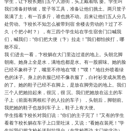
学生，让卞校长她们五个人游街，头上戴着纸 篓。学生叫
我们准备好铁锨，筐子等工具，准备让他们挑土。两只筐子
装满了土，有一百多斤，谁也挑不动。后来让他们五人分几
处劳动。卞校长不知怎么被带到宿 舍楼去劳动的？过了不
久（个把小时？），有三四个学生站在学生宿舍门口喊我
们，喊我们：“你们把大便（卞）拉走！”我们都怕挨打，哪
敢不应。
我 们进去一看，卞校躺在大门里边过道的地上。头朝北脚
朝南。她身上全是水，满地也都是水。有一股腥味。她的脸
已经不象样子了，嘴里不停地在“噗！”“噗！” 地往外喷着绿
色的沫子。身上的衣服已经不像衣服了，白衬衫变成灰黑色
的了。她的鞋子已经不在脚上，是放在脚旁边的地上。我们
三个人把她抬起来，很沉，很 沉。我们把她放在运土的车
子上（前面有两根杠子的人拉的车子），头朝后，脚朝前。
我把她的鞋子也放到车子上，鞋子上有大便。
学生指着卞校长对我们说：“你们的主子完了！”又有的学生
看着卞校长躺在车子上口里吐沫，又说：“看她在装死！”学
生叫我们把卞校长送到垃圾台（在学校西边 大门的北边）