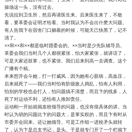
操场这一头，没有过去。
先说拉到卫生所，然后再请医生来。后来医生来了，不敢
看，要革委会证明才给看。当时我认为不会出什麽大问题。
有人告我卞在宿舍门口躺着的时候，可能天己快黑了，记不
清了。
××和××和××都是临时团委会的。××当时是少先队辅导员。
革委会我们当时几个人都很紧张，怕大家紧张，就讲话了，
可是大家还鼓掌，也不紧张。我们后来到高一去调查。这个
广播有个稿。
本来想开会斗她，打一打威风，因为她有心脏病，高血压，
后来就死了——我们当时怕有阶级敌人捣乱，怕有人利用，
怕别的学校也会打人，怕问题搞不清楚，而且卞的线多，人
死了对运动不利，还怕有人推卸责任。
运动刚一开始就揭发校领导的问题，也没有很具体的讲。当
时认为胡的问题比卞的问题大，是掌实权的，而且卞有时从
市委开会回来。还让她领导。可是工作组一进校矛头就转
了，认为卞是总支书记，是头。于是就专门开了一个栏揭卞