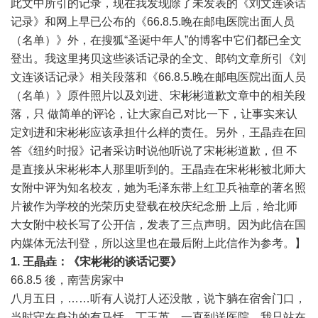
此文中所引的记录，现在我发现除了未发表的《刘文连谈话
记录》和网上早已公布的《66.8.5.晚在邮电医院出面人员
（名单）》外，在搜狐“
圣诞中年人
”的博客中它们都已全文
登出。我这里拷贝这些谈话记录的全文、郎钧文章所引《刘
文连谈话记录》相关段落和《66.8.5.晚在邮电医院出面人员
（名单）》原件照片以及刘进、宋彬彬道歉文章中的相关段
落，只 做简单的评论，让大家自己对比一下，让事实来认
定刘进和宋彬彬应该承担什么样的责任。另外，王晶垚在回
答《纽约时报》记者采访时说他听说了宋彬彬道歉，但 不
是直接从宋彬彬本人那里听到的。王晶垚在宋彬彬被北师大
女附中评为知名校友，她为毛泽东带上红卫兵袖章的著名照
片被作为学校的光荣历史登载在校庆纪念册 上后，给北师
大女附中校长写了公开信，发表了三点声明。因为此信在国
内媒体无法刊登，所以这里也在最后附上此信作为参考。】
1. 王晶垚
：《宋彬彬的谈话记要》
66.8.5 後，南营房家中
八月五日，……听有人说打人还没散，说卞躺在宿舍门口，
当时守在身边的有马恬、丁玉英，一直到送医院。我只站在