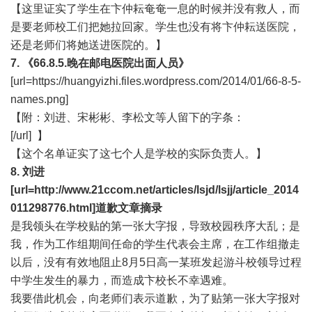
【这里证实了学生在卞仲耘奄奄一息的时候并没有救人，而
是要老师校工们把她拉回家。学生也没有将卞仲耘送医院，
还是老师们将她送进医院的。】
7. 《66.8.5.晚在邮电医院出面人员》
[url=https://huangyizhi.files.wordpress.com/2014/01/66-8-5-
names.png]
【附：刘进、宋彬彬、李松文等人留下的字条：
[/url] 】
【这个名单证实了这七个人是学校的实际负责人。】
8. 刘进
[url=http://www.21ccom.net/articles/lsjd/lsjj/article_2014
011298776.html]道歉文章
摘录
是我领头在学校贴的第一张大字报，导致校园秩序大乱；是
我，作为工作组期间任命的学生代表会主席，在工作组撤走
以后，没有有效地阻止8月5日高一某班发起游斗校领导过程
中学生发生的暴力，而造成卞校长不幸遇难。
我要借此机会，向老师们表示道歉，为了贴第一张大字报对