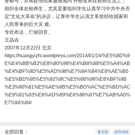
誉称号，并将处理结果通报海内 外校友和在校师生员工；
组织全体在校师生，尤其是要组织学生认真学习中共中央否
定“文化大革命”的决议，让青年学生认清文革曾经给国家和
人民带来的巨大灾 难。
专此布达，伫候回音。
王晶垚
2007年12月22日 北京
https://huangyizhi.wordpress.com/2014/01/14/%E5%8D%9
E%E4%BB%B2%E8%80%98%E4%B8%88%E5%A4%AB
%E4%BF%9D%E5%AD%98%E7%9A%84%E8%AE%B0
%E5%BD%95%E5%92%8C%E5%88%98%E8%BF%9B
%E3%80%81%E5%AE%8B%E5%BD%AC%E5%BD%AC
%E9%81%93%E6%AD%89%E6%96%87%E7%AB%A0%
E7%9A%84/
全部回复
看全部
倒序浏览
1