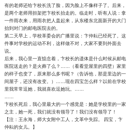
有的老师还给卞校长洗了脸，因为脸上不像样子了。后来，
是两个老师用担架把卞校长抬走的。临走时，听有人说：拿
一件雨衣来，用雨衣把人盖起来，从东楼东北面新开的大门
抬到对门的邮电医院去的。
第二天早上，学校革委会的广播里说：卞仲耘已经死了。这
件事对学校的运动不利，这样做不对，大家不要到外面去
说。
后来，我心里一直惦念着，卞校长的遗体是什么时候从邮电
医院送走的？是火葬了么？……（看看堂屋里的四壁）家里
的样子也变了，原来那么多书呢？（告诉他，那是里边的一
间屋子，还没有改变。）……现在四宝怎么样？以前在学校
里我常常逗她，我就喜欢逗她玩。……
……
卞校长死后，我心里最大的一个感觉是：她是学校里的一家
之主，她一死，我们就没有领导了！我们没有领导了！
【注：王永海，师大女附中工人，文革中失踪。 四宝，卞
仲耘的女儿。】