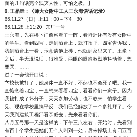
面的几句话完全泯灭人性，可怕之极。】
6.
王晶垚：《师大女附中工人王永海谈话记录》
66.11.27（日）上11：00－下4：30
66.11.28 上11:20 东厂一号
王永海，先在楼下门前察看了一阵，看附近还有没有女附中
的学生。看到四宝，走到晒台上，就打招呼。四宝告诉我，
我到晒台上一看，示意请他上楼，他就到家里来了。王坐下
之后，半天没说话，很难受，两眼的眼睑激烈地抖动着，想
要哭。……
过了一会他开口说：
卞校长被打了，她身体一直不好，不然也不会死了吧。我一
直惦念着四宝，一直想来看看四宝，看看你们一家子。因为
我被打成了坏分子，天天参加劳动，也不敢来，怕学生看
见。现在学校里搞平反，我们已经解放了一个多礼拜了。今
天我到建筑工程部看亲戚去，先来看看你们。
八月五号那一天是这样的：下午三点左右，开始时，先看到
有百十个学生把她们五个人叫到一处，后来操场上有四五百