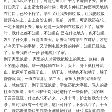
所。我几次站不住了，可是心里明白千万不能倒下去。厕所
打扫完了，走出宿舍楼的时候，看见卞仲耘已仰面朝天地躺
在门口，已经不行了。学生又让我去倒垃 圾，让我把垃圾
筐顶在头上，走上台阶去倒，眼前一片黑，可是我还在想，
一定不能倒下去，最后还是一头晕倒在垃圾台上了。醒来
时，我什么都不知道，不知道自 己在什么地方，也不知道
发生了什么事，只是看着天。后来听到有学生在讲话，才想
起今天下午的事情，又听到电报大楼的钟声，知道已经6点
了，后来我自己一步 步地爬回了家。
到了家里以后， 家里的人才帮我把脸上的泥土、浆糊，身
上的墨水洗掉。脏一洗掉躺在床上，头上、身上就往外流
血，把床单子都浸了血，一躺下去，就动也不能动了，脑子
昏昏沉 沉，一直在流泪。第二天，家里人扶着我到医院
去，就住院了。到了医院以后，学生还把大字报、骂人的话
往医院里送，医生和护士对我还进行了一些保护。我的脑
子昏昏沉沉，什么也想不起来。八月十号，护士给我念十六
条，当时我只有一个想法，这回可好了，不会武斗了。十五
日，我还看见学校里同学老师敲锣打鼓，就想 要能和同学