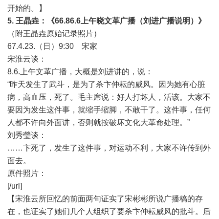
开始的。】
5.
王晶垚：《66.86.6上午晓文革广播（刘进广播说明）》
（附王晶垚原始记录照片）
67.4.23.（日）9:30 宋家
宋淮云谈：
8.6.上午文革广播，大概是刘进讲的，说：
“昨天发生了武斗，是为了杀卞仲耘的威风。因为她有心脏
病，高血压，死了。毛主席说：好人打坏人，活该。大家不
要因为发生这件事，就缩手缩脚，不敢干了。这件事，任何
人都不许向外面讲，否则就按破坏文化大革命处理。”
刘秀瑩谈：
……卞死了，发生了这件事，对运动不利，大家不许传到外
面去。
原件照片：
[/url]
【宋淮云所回忆的前面两句证实了宋彬彬所说广播稿的存
在，也证实了她们几个人组织了要杀卞仲耘威风的批斗。后