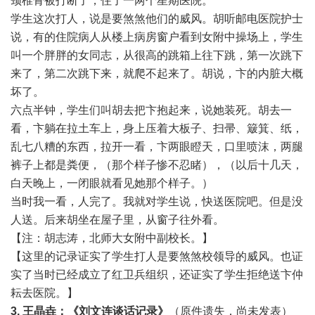
颈椎骨被打断了，住了一两个星期医院。
学生这次打人，说是要煞煞他们的威风。胡听邮电医院护士
说，有的住院病人从楼上病房窗户看到女附中操场上，学生
叫一个胖胖的女同志，从很高的跳箱上往下跳，第一次跳下
来了，第二次跳下来，就爬不起来了。胡说，卞的内脏大概
坏了。
六点半钟，学生们叫胡去把卞抱起来，说她装死。胡去一
看，卞躺在拉土车上，身上压着大板子、扫帚、簸箕、纸，
乱七八糟的东西，拉开一看，卞两眼瞪天，口里喷沫，两腿
裤子上都是粪便，（那个样子惨不忍睹），（以后十几天，
白天晚上，一闭眼就看见她那个样子。）
当时我一看，人完了。我就对学生说，快送医院吧。但是没
人送。后来胡坐在屋子里，从窗子往外看。
【注：胡志涛，北师大女附中副校长。】
【这里的记录证实了学生打人是要煞煞校领导的威风。也证
实了当时已经成立了红卫兵组织，还证实了学生拒绝送卞仲
耘去医院。】
3. 王晶垚：
《刘文连谈话记录》
（原件遗失，尚未发表）