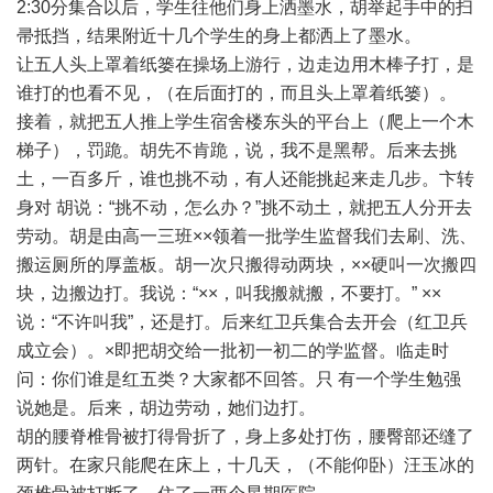
2:30分集合以后，学生往他们身上洒墨水，胡举起手中的扫
帚抵挡，结果附近十几个学生的身上都洒上了墨水。
让五人头上罩着纸篓在操场上游行，边走边用木棒子打，是
谁打的也看不见，（在后面打的，而且头上罩着纸篓）。
接着，就把五人推上学生宿舍楼东头的平台上（爬上一个木
梯子），罚跪。胡先不肯跪，说，我不是黑帮。后来去挑
土，一百多斤，谁也挑不动，有人还能挑起来走几步。卞转
身对 胡说：“挑不动，怎么办？”挑不动土，就把五人分开去
劳动。胡是由高一三班××领着一批学生监督我们去刷、洗、
搬运厕所的厚盖板。胡一次只搬得动两块，××硬叫一次搬四
块，边搬边打。我说：“××，叫我搬就搬，不要打。” ××
说：“不许叫我”，还是打。后来红卫兵集合去开会（红卫兵
成立会）。×即把胡交给一批初一初二的学监督。临走时
问：你们谁是红五类？大家都不回答。只 有一个学生勉强
说她是。后来，胡边劳动，她们边打。
胡的腰脊椎骨被打得骨折了，身上多处打伤，腰臀部还缝了
两针。在家只能爬在床上，十几天，（不能仰卧）汪玉冰的