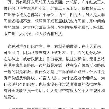
一万。另有毛泽东思想工人造反团广州总部、广东红旗工人
誓死保卫毛主席总司令部、红旗工人赤卫队、秋收起义工人
广州革命造反总部等四个单位，约三、四万人，对大是大非
问题还摇摆不定，领导班子或基层组织也有问题，系中间偏
右的组织，对大联合敷衍应付，实则在酝酿小联合，筹划出
版广州工人小报，和大联合相对抗。
这种对群众组织作左、中、右划分的做法，在今天看来，
可圈可点。因为从来没有人正式对左、中、右的划分标准，
在法律上（或者政策上）作出界定。以往的标准，无非是站
在毛主席革命路线一边的就是左派，站在资产阶级反动路线
一边的就是右派，但什么才是毛主席的革命路线，什么才是
资产阶级反动路线，却言人人殊。为什么说这个组织左，为
什么说那个组织右，也从来没有作过清晰准确的依据解释，
有时全凭联络员一句话，让人觉得带有很大的个人主观性和
随意性。