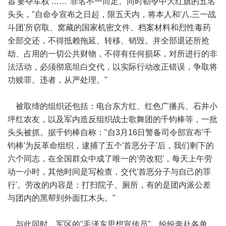
嚣'要夺军权'……"罪名不一而足。同时勒令中大红旗的五名
头头，"自命令宣布之日起，限五天内，将本人和'八.三一战
斗团'所窃取、窝藏的国家机密文件、档案材料和烈性毒药
全部交还，不得抵赖拖延、转移、销毁。并全部退还所抢
劫、占用的一切公共财物，不得有任何损坏，对所进行的非
法活动，必须彻底坦白交代，以实际行动改正错误，争取将
功赎罪。违者，从严处理。"
被取缔的组织还包括：电台东方红、红色广播兵、石井小
坪红农友，以及军内造反组织战士歌舞团的千钧棒等，一批
头头被抓。据千钧棒自称："自3月16日警备司令部宣布'千
钧棒'为反革命组织，逮捕了五个'首恶分子'后，我们剩下的
六个同志，在全国群众中成了唯一的'劳改犯'，每天上午劳
动一小时，其他时间是写检查，交代'首恶分子与自己的罪
行'。劳改的内容是：打扫院子、厕所，有的是团内派公差
与团内的黑帮到外面扛木头。"
与此同时，军区的"毛泽东思想宣传员"，纷纷奔赴各单