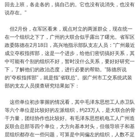
回去上班，各走各的，搞自己的。它也没有说消失，也没有
说存在。"
但2月份，在军区看来，观点对立的两派群众，现在统一
在一个组织之下了，广州的大联合似乎露出了曙光。省军区
政委陈德在2月18日，高兴地指示部队支左人员："广州最近
成立夺权指挥部，这是一个进步，给他们密切搞好关系，其
中可能有个别的组织不好，暂时没什么关系，要好好研究一
下，了解他们的政治态度，进行必要的帮助。"陈德所说
的"夺权指挥部"，就是指"省联总"。据广州市工交系统武装
部的支左人员摸查研究结果如下：
这些单位初步掌握的情况看，其中毛泽东思想工人赤卫队
等六个单位是比较好的左派组织，约23万人，是大联合的骨
干力量，团结协作也比较好。有毛泽东思想机电工人广州造
反联合总部等四个单位，大方向基本对头，但领导班子和基
层组织都存在一些问题，可算是中间偏左的组织，人数不足