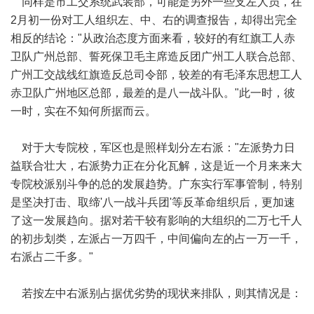
同样是市工交系统武装部，可能是另外一些支左人员，在
2月初一份对工人组织左、中、右的调查报告，却得出完全
相反的结论："从政治态度方面来看，较好的有红旗工人赤
卫队广州总部、誓死保卫毛主席造反团广州工人联合总部、
广州工交战线红旗造反总司令部，较差的有毛泽东思想工人
赤卫队广州地区总部，最差的是八一战斗队。"此一时，彼
一时，实在不知何所据而云。
对于大专院校，军区也是照样划分左右派："左派势力日
益联合壮大，右派势力正在分化瓦解，这是近一个月来来大
专院校派别斗争的总的发展趋势。广东实行军事管制，特别
是坚决打击、取缔'八一战斗兵团'等反革命组织后，更加速
了这一发展趋向。据对若干较有影响的大组织的二万七千人
的初步划类，左派占一万四千，中间偏向左的占一万一千，
右派占二千多。"
若按左中右派别占据优劣势的现状来排队，则其情况是：