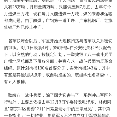
购，后果不堪设想。煤也是一个大问题，目前市民用煤存量
只有25万吨，月用量四万吨，只能供应到7月底。去年每个
月进煤三万吨，现在每月只能进煤一万吨，煤的来源和运输
都成问题。由于缺煤，广钢第一道工序、广东轧钢厂、红旗
轧钢厂均已停止生产。
省革联垮台以后，军区开始大规模扫荡与省革联关系密切
的组织。3月1日凌晨4时，警司部队在公安机关和民兵配合
下，以突然的行动，按预定计划，一举捣毁了八一战斗兵团
广州地区总部及下属各分部，并宣布八一战斗兵团为反革命
组织。原计划拘捕130名首要分子，实际拘捕243名，其中
有些是其他组织抓来，或自动投案的。该组织七名常委中，
有五人被捕。
取缔八一战斗兵团，除了因为它参与了一系列冲击军区的
行动外，主要是依据去年12月3日军委转发毛泽东、林彪同
意"南京军区党委12月1日紧急请示中的三条意见"，其中第
一条指出："一切转业、复员军人不准成立红卫军或其他名