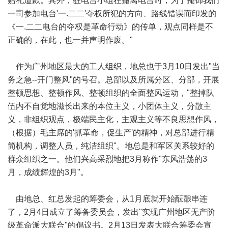
赔礼道歉。其外，驻电台小组在撤离电台时，为了掩饰我们
一司参加电台'一.二二'夺权所犯的方向、路线错误而印发的
《一.二二电台的夺权是革命行动》的传单，观点同样是不
正确的，在此，也一并声明作废。"
作为广州地区最大的工人组织，地总也于3月10日发出"当
务之急--开门整风"的号召。总部以及所属分区、分部，开展
整顿思想、整顿作风、整顿组织的全面整风运动，"整掉队
伍内不自觉地滋长出来的本位主义，小团体主义，分散主
义，非组织观点，极端民主化，主观主义等不良思想作风，
（根据）毛主席的'抓革命，促生产'的精神，对总部进行精
简机构，调整人员，纯洁组织"。地总是和军区关系较好的
群众组织之一。他们兴高采烈地把3月称作"东风浩荡的3
月，成绩辉煌的3月"。
由地总、红总发起的筹委会，从1月底就开始酝酿串连
了，2月4日成立了筹备委员会，发出"实现广州地区无产阶
级革命派大联合"的倡议书。2月13日发表大联合筹委会宣