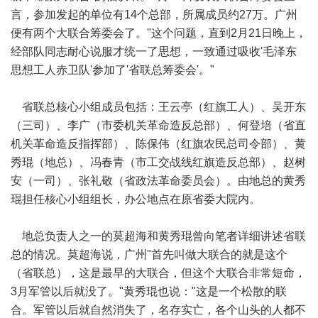
言，参加发起的单位有14个总部，所属成员约27万。广州
便有两个大联合筹委会了。"这个问题，直到2月21日晚上，
经部队同志耐心说服才统一了思想，一致通过吸收'毛泽东
思想工人赤卫队'参加了'省联总筹委会'。"
省联总核心小组成员包括：王云亭（红旗工人）、吴开东
（三司）、李广（市委机关革命造反总部）、何登培（省直
机关革命造反指挥部）、陈保伟（红旗农民总司令部）、黄
秀琨（地总）、冯春青（市工交战线红旗造反总部）、赵树
安（一司）、张礼敬（省政法革命委员会）。由地总的黄秀
琨担任核心小组组长，办公地点在原省委大院内。
地总负责人之一的莫超海和黄秀琨曾向笔者详细讲述省联
总的情况。莫超海说，广州"首先叫做大联合的就是这个
（省联总），这是最早的大联合，但这个大联合非常短命，
3月军管以后就没了。"黄秀琨也说："这是一个松散的联
合。军管以后就自然消失了，名存实亡，各个山头的人都不