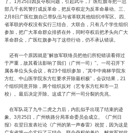
了。1月25日因反夺权问题，引起武斗，广医红旗等把一总
部几千名民警打成反革命，把反夺权定为反革命暴动。三、
2月8日广医红旗自己带队伍与省革联其他组织冲军区。四、
省革联的夺权没有实行三结合、大联合，只有几个学生组织
参加，把广大革命群众排挤在外，同时夺权后把矛头向广大
革命群众，广医红旗参与了这些行动，仍不承认错误。
还有一个原因就是"解放军联络员把他们所犯错误看得过
于严重，故其看法影响了我们（广州一司）"。一司召开下
属各单位头头会议，有23个组织参加，"其中中南林学院东
方红、中山医学院东方红要求开除最积极"，会议结果，21
个组织同意开除，两个组织反对（艺专东方红和市一卫
校）。最后决定开除。这成了广州一司分裂的先兆。
在军队花了九牛二虎之力后，内乱似乎出现了结束的迹
象。3月25日，广州铁路分局革命委员会成立。《广州日
报》在翌日发表社论《广州的第一声春雷》祝贺，因为这是
广东省第一个实行了三结合、联合夺权的单位。解放军对此