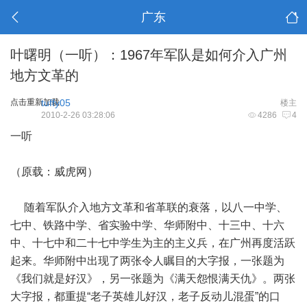
广东
叶曙明（一听）：1967年军队是如何介入广州
地方文革的
点击重新加载
tuffy05
楼主
2010-2-26 03:28:06
4286
4
一听
（原载：威虎网）
随着军队介入地方文革和省革联的衰落，以八一中学、
七中、铁路中学、省实验中学、华师附中、十三中、十六
中、十七中和二十七中学生为主的主义兵，在广州再度活跃
起来。华师附中出现了两张令人瞩目的大字报，一张题为
《我们就是好汉》，另一张题为《满天怨恨满天仇》。两张
大字报，都重提“老子英雄儿好汉，老子反动儿混蛋”的口