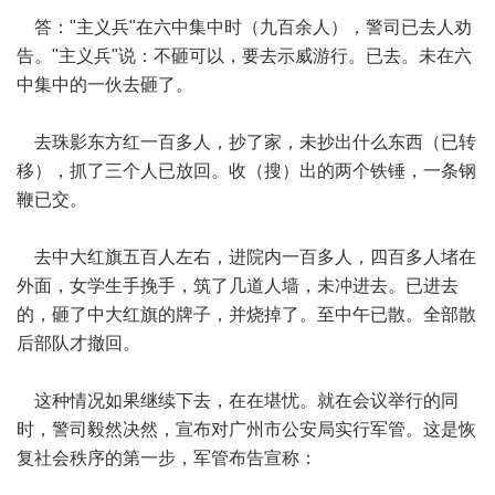
答："主义兵"在六中集中时（九百余人），警司已去人劝
告。"主义兵"说：不砸可以，要去示威游行。已去。未在六
中集中的一伙去砸了。
去珠影东方红一百多人，抄了家，未抄出什么东西（已转
移），抓了三个人已放回。收（搜）出的两个铁锤，一条钢
鞭已交。
去中大红旗五百人左右，进院内一百多人，四百多人堵在
外面，女学生手挽手，筑了几道人墙，未冲进去。已进去
的，砸了中大红旗的牌子，并烧掉了。至中午已散。全部散
后部队才撤回。
这种情况如果继续下去，在在堪忧。就在会议举行的同
时，警司毅然决然，宣布对广州市公安局实行军管。这是恢
复社会秩序的第一步，军管布告宣称：