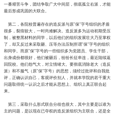
一番艰苦斗争，团结争取广大中间层，彻底孤立右派，才能
最后形成巩固的大联合。
第二，各院校普遍存在的造反派与原"保"字号组织的矛盾
很多，裂痕较大，一时尚难解决。造反派多为运动初期受压
制，被整黑材料的同学，以后他们的组织发展壮大乃至掌权
了，却又反过来采取砸、压等办法压制所谓"保"字号的组织
和同学。而原"保"字号的一些组织多为党团员、学生干部，
出身成份都很好，他们被砸后，纷纷长征串连，最近陆续返
回院校。他们怨气大，对立情绪大。要彻底消除老大（造反
派）和不服气（原"保"字号）的思想，须经过批评和自我批
评，正确认识自己，客观评价别人，并就本学院的若干重大
问题取得统一认识之后才能从思想上、组织上真正联合起
来。
第三，采取什么形式联合分歧也很大，其中主要是以谁为
主的问题，是以现在已夺权的造反派组织为主联合，还是全