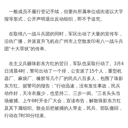
一般成员不履行登记手续，但要向所属单位或街道以大字
报等形式，公开声明退出反动组织，即不予追究。
在取缔八一战斗兵团的同时，军区出动了大量的宣传车，
沿街广播，并派直升飞机在广州市上空散发印有八一战斗兵
团"十大罪状"的传单。
在主义兵砸珠影东方红的翌日，军队也采取行动了。3月4
日清晨4时，警司出动了一个排，公安派了15个人，重型机
器厂、麻袋厂、橡胶等几个厂的民兵八百多人，包围了珠影
东方红。据警司的报告："行动迅速，没有发生事故，民兵
动作好，天冷衣服少，也坚持二、三步一岗。"三名头头当
场被捕。上午6时开全厂大会，宣读布告，解散珠影东方红
及其下属组织。散会后把被捕的人带走，民兵、部队撤回，
行动在7时30分结束。