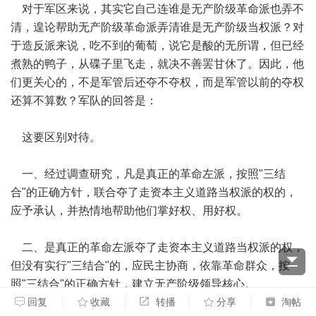
对于军区来说，其实它自己连谁是无产阶级革命派也弄不
清，遑论帮助无产阶级革命派弄清谁是无产阶级当权派？对
于造反派来说，吃不到的葡萄，说它是酸的无所谓，但已经
煮熟的鸭子，从碟子里飞走，就决不善罢甘休了。因此，他
们更关心的，不是军管后还夺不夺权，而是军管以前的夺权
还算不算数？军队的回答是：
这要区别对待。
一、经过调查研究，凡是真正的革命左派，按照"三结
合"的正确方针，联合夺了走资本主义道路当权派的权的，
应予承认，并热情地帮助他们掌好权、用好权。
二、是真正的革命左派夺了走资本主义道路当权派的权，
但没有实行"三结合"的，应民主协商，依靠革命群众，按
照"三结合"的正确方针，建立无产阶级领导核心。
回复
收藏
转播
分享
淘帖