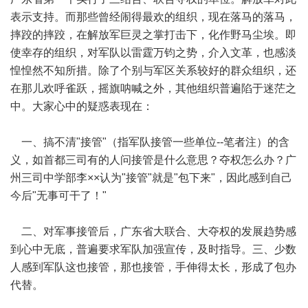
表示支持。而那些曾经闹得最欢的组织，现在落马的落马，
摔跤的摔跤，在解放军巨灵之掌打击下，化作野马尘埃。即
使幸存的组织，对军队以雷霆万钧之势，介入文革，也感淡
惶惶然不知所措。除了个别与军区关系较好的群众组织，还
在那儿欢呼雀跃，摇旗呐喊之外，其他组织普遍陷于迷茫之
中。大家心中的疑惑表现在：
一、搞不清"接管"（指军队接管一些单位--笔者注）的含
义，如首都三司有的人问接管是什么意思？夺权怎么办？广
州三司中学部李××认为"接管"就是"包下来"，因此感到自己
今后"无事可干了！"
二、对军事接管后，广东省大联合、大夺权的发展趋势感
到心中无底，普遍要求军队加强宣传，及时指导。三、少数
人感到军队这也接管，那也接管，手伸得太长，形成了包办
代替。