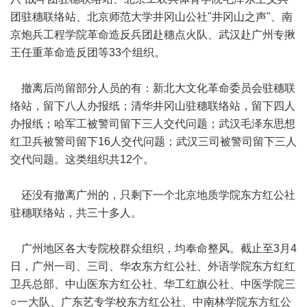
团驻穗联络站、北京师范大学井冈山公社"井冈山之声"、南
京炮兵工程学院革命造反兵团赴穗点火队、武汉赴广州专揪
王任重革命造反团等33个组织。
撤离后尚留部分人员的有：新北大文化革命委员会驻穗联
络站，留下八人办报纸；清华井冈山驻穗联络站，留下四人
办报纸；哈军工被警司留下三人交代问题；武汉毛泽东思想
红卫兵被警司留下16人交代问题；武汉三司被警司留下三人
交代问题。这类组织共12个。
还没有撤离广州的，只剩下一个北京地质学院东方红公社
驻穗联络站，共三十多人。
广州地区各大专院校群众组织，均奉命整风。截止至3月4
日，广州一司、三司、华农东方红公社、外语学院东方红红
卫兵总部、中山医东方红公社、华工红旗公社、中医学院三
○一大队、广东艺专学校东方红公社、中南林学院东方红公