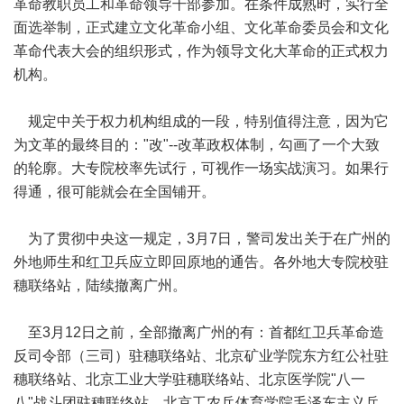
革命教职员工和革命领导干部参加。在条件成熟时，实行全
面选举制，正式建立文化革命小组、文化革命委员会和文化
革命代表大会的组织形式，作为领导文化大革命的正式权力
机构。
规定中关于权力机构组成的一段，特别值得注意，因为它
为文革的最终目的："改"--改革政权体制，勾画了一个大致
的轮廓。大专院校率先试行，可视作一场实战演习。如果行
得通，很可能就会在全国铺开。
为了贯彻中央这一规定，3月7日，警司发出关于在广州的
外地师生和红卫兵应立即回原地的通告。各外地大专院校驻
穗联络站，陆续撤离广州。
至3月12日之前，全部撤离广州的有：首都红卫兵革命造
反司令部（三司）驻穗联络站、北京矿业学院东方红公社驻
穗联络站、北京工业大学驻穗联络站、北京医学院"八一
八"战斗团驻穗联络站、北京工农兵体育学院毛泽东主义兵