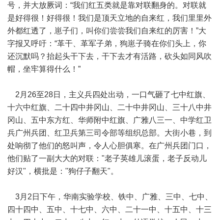
号，并大放厥词：“我们红五类就是靠对联翻身的。对联就
是好得很！好得很！我们是顶天立地的自来红，我们里里外
外都红透了，崽子们，叫你们尝尝我们自来红的厉害！”大
字报又呼吁：“革干、革军子弟，狗崽子骑在你们头上，你
还沉默吗？抬起头干下去，干下去才有活路，砍头如同风吹
帽，坐牢算得什么！”
2月26至28日，主义兵四处出动，一口气砸了七中红旗、
十六中红旗、二十四中井冈山、二十中井冈山、三十八中井
冈山、五中东方红、华师附中红旗、广雅八三一、中学红卫
兵广州兵团、红卫兵第三司令部等组织总部。大街小巷，到
处响彻了他们的怒叫声，令人心胆俱寒。在广州兵团门口，
他们贴了一副大大的对联："老子英雄儿滚蛋，老子反动儿
好汉"，横批是："狗仔子翻天"。
3月2日下午，华南实验学校、铁中、广雅、三中、七中、
四十四中、五中、十七中、六中、二十一中、十五中、十三