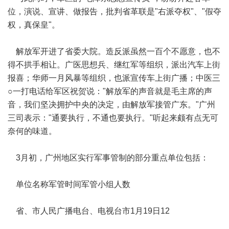
位，演说、宣讲、做报告，批判省革联是"右派夺权"、"假夺
权，真保皇"。
解放军开进了省委大院。造反派虽然一百个不愿意，也不
得不拱手相让。广医思想兵、继红军等组织，派出汽车上街
报喜；华师一月风暴等组织，也派宣传车上街广播；中医三
○一打电话给军区祝贺说："解放军的声音就是毛主席的声
音，我们坚决拥护中央的决定，由解放军接管广东。"广州
三司表示："通要执行，不通也要执行。"听起来颇有点无可
奈何的味道。
3月初，广州地区实行军事管制的部分重点单位包括：
单位名称军管时间军管小组人数
省、市人民广播电台、电视台市1月19日12