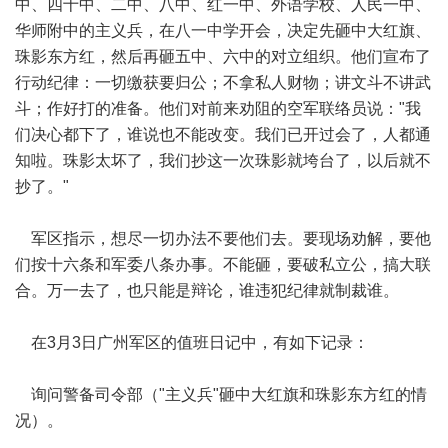
中、四十中、二中、八中、红一中、外语学校、人民一中、
华师附中的主义兵，在八一中学开会，决定先砸中大红旗、
珠影东方红，然后再砸五中、六中的对立组织。他们宣布了
行动纪律：一切缴获要归公；不拿私人财物；讲文斗不讲武
斗；作好打的准备。他们对前来劝阻的空军联络员说："我
们决心都下了，谁说也不能改变。我们已开过会了，人都通
知啦。珠影太坏了，我们抄这一次珠影就垮台了，以后就不
抄了。"
军区指示，想尽一切办法不要他们去。要现场劝解，要他
们按十六条和军委八条办事。不能砸，要破私立公，搞大联
合。万一去了，也只能是辩论，谁违犯纪律就制裁谁。
在3月3日广州军区的值班日记中，有如下记录：
询问警备司令部（"主义兵"砸中大红旗和珠影东方红的情
况）。