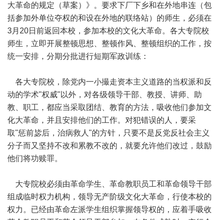
大革命的规定（草案）》。要求下厂下乡和在外地串连（包
括参加外单位夺权的和设在外地的联络站）的师生，必须在
3月20日前返回本校，参加本校的文化大革命。各大专院校
师生，立即开展整顿思想、整顿作风、整顿组织的工作，按
统一安排，分期分批进行短期军政训练：
各大专院校，除党内一小撮走资本主义道路的当权派和反
动的学术"权威"以外，对各级领导干部、教授、讲师、助
教、职工，都应当采取团结、教育的方法，吸收他们参加文
化大革命，并且安排他们的工作。对犯错误的人，要采
取"惩前毖后，治病救人"的方针，只要不是反党反社会主义
分子而又坚持不改和累教不改的，就要允许他们改过，鼓励
他们将功赎罪。
大专院校必须由革命学生、革命教职员工和革命领导干部
组成临时权力机构，领导无产阶级文化大革命，行使本校的
权力。已经由革命左派学生组织掌握领导权的，应着手吸收