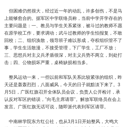
但困难仍然很大，经过近一年的动乱，许多创伤，不是马
上能够愈合的。据军区中学联络员称，当前中学开学存在的
主要问题是：一、教员与学生关系紧张，被斗过的教师不愿
在原学校工作，要求调动；武斗过教师的学生怕报复，不敢
回校；二、组织涣散，领导班子难以形成，夺权组织管不了
事，学生生活散漫，不接受管理，下厂学生，工厂不放；
三、思想兵对主义兵矛盾很深，对主义兵势不两立，到处打
击；四、公物损坏严重，桌椅缺损相当多。
整风运动一来，一些以前和军队关系比较紧张的组织，昨
天还是轰轰烈烈，八面威风，今天的日子就黯淡下来了。3
月5日，广医红旗召开全体队员会议，负责人公开检讨，承
认反对军区的错误，"向毛主席请罪"。解放军联络员在会上
发言。广医红旗无话可说，随即派代表到军区请罪。
中南林学院东方红公社，也从3月1日开始整风，大鸣大