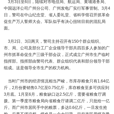
3月3日至6日，陆续对市电信局、航运局、黄埔港务局、
中国远洋公司广州分公司、广州发电厂实行军事管制。3月4
日，警司在中山纪念堂、省人委礼堂、省科学馆召开抓革命
促生产万人誓师大会。军队似乎有决心扭转目前的混乱局
面。
3月2日、3日两天，警司主持召开有150个群众组织、
市、局、公司及部分工厂企业领导干部共四百多人参加的广
州市抓革命促生产三级干部会议，正式成立广州市生产临时
指挥部。指挥部由警司代表、群众组织代表和部分领导干部
组成。这是领导全市生产的权力机构。
当时广州市的经济情况相当严峻，市库存粮食只有1.64亿
斤，2月份要销售0.7亿至0.75亿斤，库存粮食至多可供应到
3月底。1月至6月，粮食缺口达2.5亿斤，需要省粮食厅调
拨。第一季度市粮食局向省粮食厅请调二亿斤，只批给一亿
斤。而广州市居民手中的粮票，多达0.6亿斤，一旦发生抢