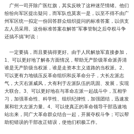
广州一司开除广医红旗，其实反映了这种迷茫情绪。他们
纷纷向军区提出疑问，而军队也莫衷一是，以至不得不由广
州军区统一拟定一份回答群众组织提问的标准答案，以供支
左人员采用。这份标准答案在解答"军事管制之后夺权斗争
还搞不搞"时说：
一定要搞，而且要搞得更好。由于人民解放军直接参加，
1、可以更好地了解各方面情况，帮助无产阶级革命派弄清
谁是无产阶级当权派，谁是走资本主义道路的当权派。2、
可以更有力地镇压反革命组织和反革命分子，大长左派志
气，大灭右派威风，大有利于左派队伍的巩固、发展，实现
大联合。3、可以更好地在与革命左派一起战斗中，互相学
习，加强革命性、科学性、组织纪律性，加强团结，迅速发
展和壮大左派力量。4、可以使真正的革命领导干部迅速地
站出来，同广大革命群众结合一起，开展夺权斗争；可以帮
助犯错误的干部改正错误，使他们积极工作。