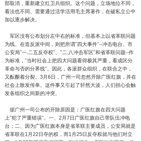
部取消，重新建立红卫兵组织。这个问题，立场地位不同，
看法也不同。需要通过活学活用毛主席著作，在破私立公中
加以逐步解决。
军区没有公布划分左中右的标准，但基本上以省革联问题
为线。在造反派中间，则把所谓"四大事件"--冲击电台、市
公安局"一.二五反夺权"、"二.八冲击军区"和省革联问题--作
为标准，"当时社会上把四大问题看得极其严重，看成区分
革命与否的分界线"。因此，各派群众组织，在联合之中，
又酝酿着分裂。3月6日，广州一司忽然开除广医红旗，并在
社会上散发传单。这件事又引起了轩然大波，人们担心会触
发各组织之间新的冲突。
据广州一司公布的开除原因是：广医红旗在四大问题
上"犯了严重错误"。一、2月7日广医红旗自己带队伍冲电
台；二、因为广医红旗本身是省革联主要成员，公安局就是
省革联在1月22日夺的权，而1月25日反夺权就与他们对立