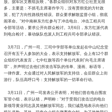
放。据军区文教组反映，"各群众组织对东方红公社意见很
多，主要是：不抓毛主席著作学习，没有贯彻党的方针政
策，犯了方向性路线性错误。群众要求解散监督小组，彻底
闹革命。"对中南林东方红参与了冲击电台、冲击工程兵司
令部等活动，要求公开向群众检讨。3月6日，东方红派代表
到电台检讨，暴动纵队也派人到工程兵司令部承认错误。
3月7日，广州一司、三司中学部等单位发起在中山纪念堂
召开有五千人参加的大会，表示支持解放军。会上有12个群
众组织代表发言，七中红旗等四个单位代表则"向毛主席请
罪"，并声明过去他们所攻击军队的传单、漫画、标语等，
一律作废。大会通过对人民解放军的支持信，会后群众上街
游行，队伍高呼口号：支持解放军的一切革命行动。
3月11日，广州一司发表公开表明，对他们曾在电台围攻
军管小组，表示认错，声明称："对于受我们攻击过的电台
新领导黄业同志及其他解放军同志，我们诚恳地表示向他们