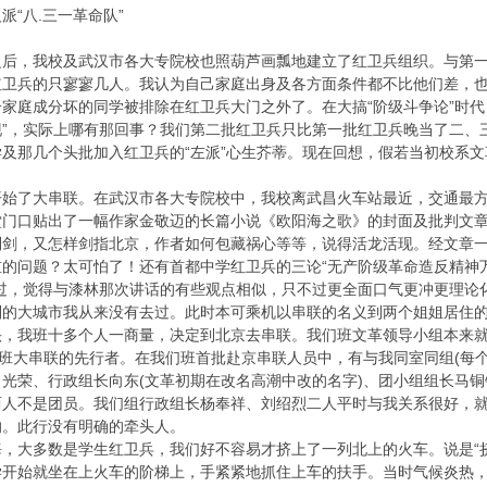
“八.三一革命队”
兵之后，我校及武汉市各大专院校也照葫芦画瓢地建立了红卫兵组织。与第
红卫兵的只寥寥几人。我认为自己家庭出身及各方面条件都不比他们差，
家庭成分坏的同学被排除在红卫兵大门之外了。在大搞“阶级斗争论”时代
”，实际上哪有那回事？我们第二批红卫兵只比第一批红卫兵晚当了二、三
及那几个头批加入红卫兵的“左派”心生芥蒂。现在回想，假若当初校系
开始了大串联。在武汉市各大专院校中，我校离武昌火车站最近，交通最
堂门口贴出了一幅作家金敬迈的长篇小说《欧阳海之歌》的封面及批判文
利剑，又怎样剑指北京，作者如何包藏祸心等等，说得活龙活现。经文章
的问题？太可怕了！还有首都中学红卫兵的三论“无产阶级革命造反精神万
读过，觉得与漆林那次讲话的有些观点相似，只不过更全面口气更冲更理论
别的大城市我从来没有去过。此时本可乘机以串联的名义到两个姐姐居住
头，我班十多个人一商量，决定到北京去串联。我们班文革领导小组本来
我班大串联的先行者。在我们班首批赴京串联人员中，有与我同室同组(每
光荣、行政组长向东(文革初期在改名高潮中改的名字)、团小组组长马
两人不是团员。我们组行政组长杨奉祥、刘绍烈二人平时与我关系很好，
的。此行没有明确的牵头人。
，大多数是学生红卫兵，我们好不容易才挤上了一列北上的火车。说是“
学开始就坐在上火车的阶梯上，手紧紧地抓住上车的扶手。当时气候炎热