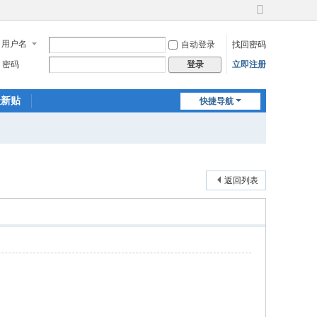
切
换
用户名
自动登录
找回密码
到
宽
密码
立即注册
登录
版
最新贴
快捷导航
返回列表