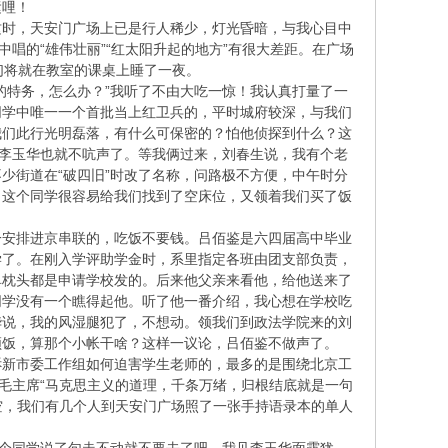
运哩！
这时，天安门广场上已是行人稀少，灯光昏暗，与我心目中
唱的“雄伟壮丽”“红太阳升起的地方”有很大差距。在广场
们将就在教室的课桌上睡了一夜。
的特务，怎么办？”我听了不由大吃一惊！我认真打量了一
同学中唯一一个首批当上红卫兵的，平时城府较深，与我们
我们此行光明磊落，有什么可保密的？怕他侦探到什么？这
，李玉华也就不吭声了。等我俩过来，刘春生说，我有个老
少街道在“破四旧”时改了名称，问路极不方便，中午时分
，这个同学很容易给我们找到了空床位，又领着我们买了饭
一安排进京串联的，吃饭不要钱。吕佰鉴是六四届高中毕业
学了。在刚入学评助学金时，系里指定各班由团支部负责，
单枕头都是申请学校发的。后来他父亲来看他，给他送来了
同学没有一个瞧得起他。听了他一番介绍，我心想在学校吃
华说，我的风湿腿犯了，不想动。领我们到政法学院来的刘
顿饭，算那个小帐干啥？这样一议论，吕佰鉴不做声了。
诉新市委工作组如何迫害学生老师的，最多的是围绕北京工
毛主席“马克思主义的道理，千条万绪，归根结底就是一句
空，我们有几个人到天安门广场照了一张手持语录本的单人