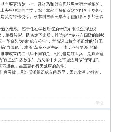
展动向要更清楚一些。经济系和财会系的男生宿舍楼相邻，
班出去串联过的同学，除了章尔连吕佰鉴欧本刚李玉华外，
实是负有特殊使命。欧本刚与李玉华表示他们参不参加会议
个新的组织。鉴于住在学校后院的计统系刚成立的组织
辅相成，相得益彰。队名定下来后，推选会计专业六四级的谢邦
一革命队”发表“成立公告”：宣布退出校文革组建的“红卫
搞“血统论”，本着“革命不论先后，造反不分早晚”的精
下批准成立的红卫兵不同的是，他们也是红卫兵，是真正意
保皇派”“多数派”，后又按中央文革提法叫做“保守派”。
兵毫不逊色，甚至更有得天独厚的条件。
市，信息灵敏，且造反派组织成立的最早，因此文革史料称，
举报