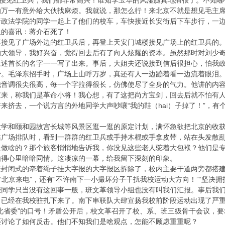
要接见红卫兵，我们都非常高兴！谁知李玉华的风湿腿真地痛很了。不知
怕万一有意外给大伙找麻烦。我就说，那怎么行！来北京不就是想见毛主
着政法学院的同学一起上了他们的校车，车快接近长安街后下车步行，一
人的喜讯：蒋介石死了！
车接见了广场外边的红卫兵后，再登上天安门城楼接见广场上的红卫兵的
的大领导，我好兴奋，觉得回去后有了向人炫耀的资本。虽然那时对刘少
上述首长的名字一一写了出来。事后，大姐夫还说接到信后很担心，怕我
少。毛泽东招手时，广场上山呼万岁，真还有人一边蹦着看一边流着眼泪
他音调很尖很高，每一个字拉得很长，仿佛使尽了全身的气力。他讲的内
京来，称我们是革命小将！我心想，有了这把尚方宝剑，回去后就不怕有
来挤去，一个说方言的外地同学大声吵嚷“我的鞋（hai）子掉了！”，有
大学和颐和园故宫长城等风景区逛一逛的原定计划，满怀急欲把北京的收
站广场排队时，看到一群群的红卫兵或手持木棍或手拿皮带，站在头发散
是做啥的？那个旅客悄悄地告诉我，你没见这些老人驼着大包袱？他们是
由得心里暗暗同情。这凄凉的一幕，给我留下深刻的印象。
来封闭式的牵着绳子挂大字报的大字报区拆除了，校内主要干道两旁都搭
、“北京来电”，还有“不许南下一小撮坏分子干扰我校运动大方向！”“坚决
些同学只当没有这回事一般，班文革领导小组也没有叫我们汇报。事后我
，已经在我校驻扎下来了。南下串联队大肆宣扬我校前阶段运动出现了严
北省委”的口号！矛盾公开后，校文革召开了校、系、班三级骨干会议，
还讨论了如何反击。他们不知我们是啥观点，怎能不顾虑重重呢？