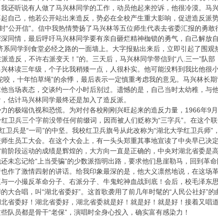
我还听说有人做了马兴林同学的工作，动员他起来控诉，他很冷漠。马兴
起自己，他若公开站出来造反，势必在全校产生重大影响，促进造反派势
一封“公开信”。信中我热情赞扬了马兴林等五位师生代表去省委汇报的勇
的深深同情，最后呼吁马兴林同学要有亲自砸烂精神枷锁的勇气，自己解放自
经济系同学到食堂必经之路的一面墙上。大字报贴出来后，立即引起了围观
左派造反，不许右派变天！”的。三天后，马兴林同学带信到“八.三一”队部
马兴林读三年级，个子比我稍矮一点，人很朴实。他可能没料到我比他很
蛇咬，十年怕草绳”的余悸，最后表示一定慎重考虑我的意见。马兴林长
求他当场表态，交谈约一个小时后别过。遗憾的是，自己当时太幼稚，与
看，估计马兴林同学最终还是加入了造反派。
力的极端仇视和恐慌。为对付各校刚刚兴旺起来的造反力量，1966年9月1
因这个红卫兵三个字前没带任何前缀词，因而被人们贬称为“三字兵”。在这个
红卫兵是“一司”的中坚。我校红卫兵旗号从此改称为“湖北大学红卫兵师”，
校师生员工大会。在这个大会上，有一头头郑重其事地宣读了中央早已决
省前阶段运动的成绩是辉煌的，大方向一直是正确的，中央对湖北省委是
还未忘记给“上当受骗”的少数派指明出路，要求他们悬崖勒马，回到革命
着也作了激情四射的讲话。给我印象最深的是，他大义凛然地说，在这场
伍与一小撮反革命分子、右派分子、牛鬼蛇神血战到底！会后，校毛泽东
的大合唱，叫“湖北省委好”。这首歌袭用了前几年时髦的“人民公社好”
北省委好！湖北省委好，湖北省委就是好！就是好！就是好！接着又唱道
些队员都是骨干“老保”，演唱时全身心投入，确实富有感染力！