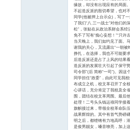
缘故，却没有出现应有的局面。
不起造反派的殷切希望，也对不
同学(他被押上台示众)，写了
了我们“八.三一战士”对他们
松”，张贴在从政治系财会系
免不了写有“痴心妄想！”“只许
当天晚上，我们如约见了面。
谢我的关心，又流露出“一朝被
挣扎，在选择，我也不可能要
后造反派还是占了上风的结果
造反派的发展壮大引起了保守势
司令部”(后 简称“一司”)。
同学担任“政委”，由此可见我校
布成立之机，校文革召开了全
心讲话，充分肯定了我校及全
围，团结在校文革周围。最后他
处理！二号头头钱运祿同学接
旗帜接过来，带领全校革命队
战果辉煌的。其中有首气势磅礴
明之后，都铿锵有力地高呼：湖
是俊男靓女，嗓音嘹亮，加上这