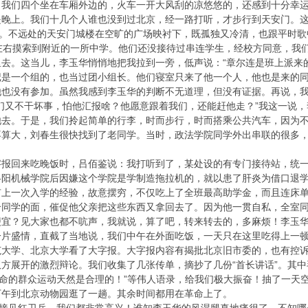
，我们四个坐在车厢外边的，火车一开大风刮的凉悠悠的，还感到十分幸
是晚上。我们十几个人谁也没到过北京，经一路打听，才步行到天安门。
符。不远处的天安门城楼在空旷的广场映衬下，既孤独又冷清，也跟平时歌中
左右摸索到附近的一所中学。他们还没接待过串连学生，经校方同意，我
去。这当儿，李玉华悄悄地把我拉到一旁，低声说：“章尔连是班上派来
记是一个组的，也当过团小组长。他们寝室只来了他一个人，他也是来的
他也没有参加。虽然我感到李玉华的判断不无道理，但没有证据。再说，
们又不干坏事，怕他汇报啥？他愿意跟着我们，还能赶他走？”我这一说
去。于是，我们拎起简单的行李，时而步行，时而搭乘公共汽车，因为不
不算大，刘春生很快找到了老同学。当时，政法学院同学外出串联的很多
字报回来吃晚饭时，吕佰鉴说：我打听到了，某处设的有专门接待站，统
洛阳机械学院后因嫌这个学院是学制造拖拉机的，就以患了肝炎为借口退
有上一次入学的经验，故意摆穷，不仅吃上了全班最高助学金，而且连床
个同学的面，催促他父亲把这些东西又拿回去了。因为他一贯自私，全室
便宜？见大家也都不吭声，我就说，算了吧，转来转去的，多麻烦！李玉
一片盛情，直截了当地说，我们中午在外面吃饭，一天只在这里吃得上一
范大学、北京大学看了大字报。大字报内容有揭批北京旧市委的，也有控
方展开的激烈辩论。我们收集了几张传单，摘抄了几份“首长讲话”。其中
革命的群众运动天然是合理的！”等伟人语录，给我们极大振奋！抽了一天
下午到北京动物园逛了一趟。其余时间都用在革命上了。