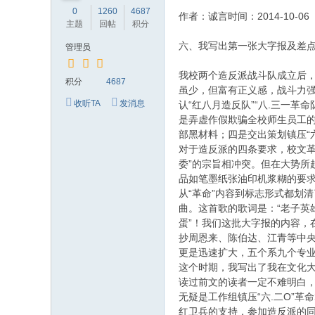
0
1260
4687
作者：诚言时间：2014-10-06
主题
回帖
积分
六、我写出第一张大字报及差点
管理员
我校两个造反派战斗队成立后，
积分
4687
虽少，但富有正义感，战斗力强
收听TA
发消息
认“红八月造反队”“八.三一
是弄虚作假欺骗全校师生员工的
部黑材料；四是交出策划镇压“
对于造反派的四条要求，校文革
委”的宗旨相冲突。但在大势所
品如笔墨纸张油印机浆糊的要求
从“革命”内容到标志形式都划
曲。这首歌的歌词是：“老子英
蛋”！我们这批大字报的内容，
抄周恩来、陈伯达、江青等中央
更是迅速扩大，五个系九个专
这个时期，我写出了我在文化大
读过前文的读者一定不难明白，
无疑是工作组镇压“六.二O”
红卫兵的支持，参加造反派的同