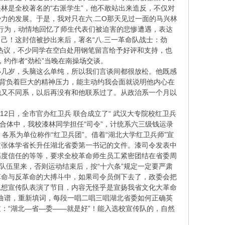
林是全校著名的“右派学生”，他不敢站出来造反，不仅对
力的发展。于是，我对只在六.二O那天见过一面的马兴林
敢行为，动情地回忆了师生代表们被迫害的悲惨遭遇，表达
己！这封信被抄出来后，署名“八.三一革命队战士：劲
热议，不少同学在空白处用钢笔留言给予好评和支持，也
，约作者“劲松”当晚在南操场交谈。
小几岁，头脑这么单纯，所以我们言谈间都很放松。他既感
期背负着巨大的精神压力，能主动约我会面就说明他内心在
他又不同系，以后再没有和他联系过了。从政治系一个月以
2日，全市官办红卫兵 联合成立了“ 武汉大专院校红卫兵
联合体中，我校漆林同学担任“司令”，计统系六三级钱运录
各系为单位称作“红卫兵团”。借着“湖北大学红卫兵师”宣
定张体学省长升任湖北省委第一书记的文件。漆司令发表中
高度信任的等等，要求全校革命师生员工紧密团结在省委周
队伍里来，否则运动结束后，按“十六条”规定一定要严肃
革命与反革命的大搏斗中，如果司令员倒下去了，政委会把
思想宣传队表演了节目，内容无怪乎是宣扬我省文化大革命
的曲谱，重新填词，每段一唱二唱三唱湖北省委如何正确英
：“湖北—省—委——就是好”！能入选校宣传队的，自然