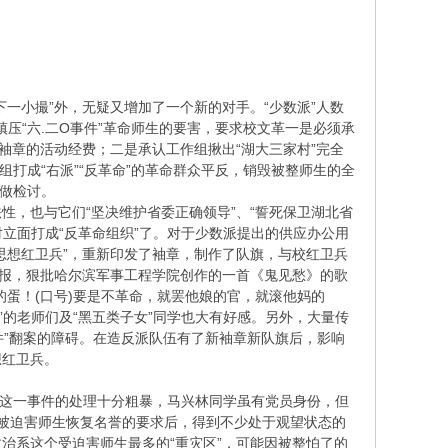
一小撮”外，无疑又增加了一个新的对手。“少数派”人数
镇压“六.二O事件”革命师生的要害，要求校文革一是必须承
、袖章的活动经费；二是承认工作组揪出“湖大三家村”完全
组打成“右派”“反革命”的革命群众平反，销毁被整师生的全
生做检讨。
，也与它们“坚决维护省委正确领导”、“誓死保卫湖北省
对立面打成“反革命组织”了。对于少数派提出的供应办公用
思想红卫兵”，重新印发了袖章，制作了队旗，与校红卫兵
字报，狠批哈尔滨军事工程学院创作的一首《鬼见愁》的歌
蛋！(口号)要是不革命，就罢他娘的官，就滚他妈的
”的老师们及“黑五类子女”同学也大有好感。另外，大量传
件”翻案的障碍。在造反派队伍有了新袖章新队旗后，影响
想红卫兵。
对这一事件的处理十分粗暴，马兴林同学虽有党员身份，但
、为被迫害师生恢复名誉的要求后，得到不少处于观望状态的
治系这个受迫害师生最多的“重灾区”，可能因被整怕了的