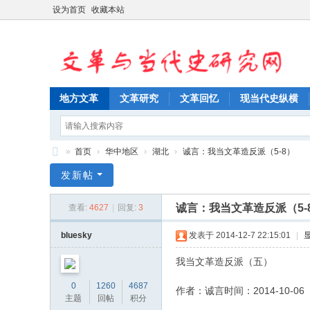
设为首页
收藏本站
地方文革
文革研究
文革回忆
现当代史纵横
»
首页
›
华中地区
›
湖北
›
诚言：我当文革造反派（5-8）
文
发新帖
革
诚言：我当文革造反派（5-
查看:
4627
|
回复:
3
与
当
bluesky
发表于 2014-12-7 22:15:01
|
代
我当文革造反派（五）
史
0
1260
4687
作者：诚言时间：2014-10-06
研
主题
回帖
积分