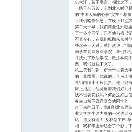
头大汗，苦不堪言。相比之下
一路千辛万苦，车到北京时已
的“中国人民的心脏”实在不相
上我们略作休息，在晚上11点
第二天一早，我们商量住到哪里
下十多个同学，只有他与梅书
不算交心，在我们酝酿来京时
些念头一闪过，就坦然说：“我
同学在北京政法学院，我们找他
才找到了政法学院。政法学院
票，我们就住下来了。
第二天我们到一所大学去看大
的，非团员。他说他上年考上
各组由团小组长负责。他可能
床上用品，他竟当着我们好几
饭不也要花钱吗？何必这好占
春生自然不愿意辜负他同学的
余下来的日子，我们到北京师
业大学学生谭力夫的一次讲话双
话，造反有理！”及林副主席“
相，我和李玉华还合了个影，