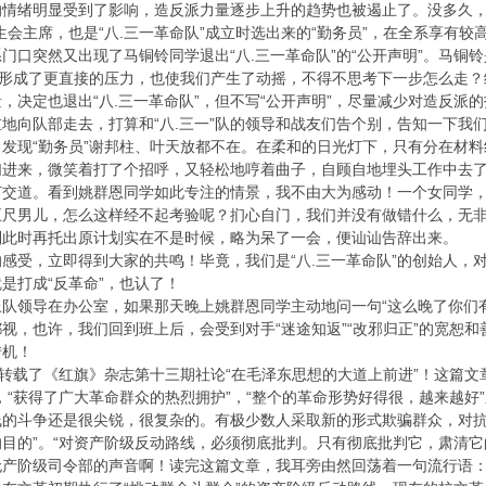
情绪明显受到了影响，造反派力量逐步上升的趋势也被遏止了。没多久，财
生会主席，也是“八.三一革命队”成立时选出来的“勤务员”，在全系享有较
门口突然又出现了马铜铃同学退出“八.三一革命队”的“公开声明”。马
们形成了更直接的压力，也使我们产生了动摇，不得不思考下一步怎么走
，决定也退出“八.三一革命队”，但不写“公开声明”，尽量减少对造反派
地向队部走去，打算和“八.三一”队的领导和战友们告个别，告知一下我
发现“勤务员”谢邦柱、叶天放都不在。在柔和的日光灯下，只有分在材
们进来，微笑着打了个招呼，又轻松地哼着曲子，自顾自地埋头工作中去
打交道。看到姚群恩同学如此专注的情景，我不由大为感动！一个女同学
五尺男儿，怎么这样经不起考验呢？扪心自门，我们并没有做错什么，无
到此时再托出原计划实在不是时候，略为呆了一会，便讪讪告辞出来。
感受，立即得到大家的共鸣！毕竟，我们是“八.三一革命队”的创始人，
是打成“反革命”，也认了！
队领导在办公室，如果那天晚上姚群恩同学主动地问一句“这么晚了你们
视，也许，我们回到班上后，会受到对手“迷途知返”“改邪归正”的宽恕
转机！
》转载了《红旗》杂志第十三期社论“在毛泽东思想的大道上前进”！这篇文
，“获得了广大革命群众的热烈拥护”，“整个的革命形势好得很，越来越好
线的斗争还是很尖锐，很复杂的。有极少数人采取新的形式欺骗群众，对
目的”。“对资产阶级反动路线，必须彻底批判。只有彻底批判它，肃清它
无产阶级司令部的声音啊！读完这篇文章，我耳旁由然回荡着一句流行语