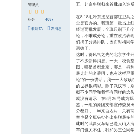
究
五、赴京串联归来首批加入造反派
管理员
网
在8.18毛泽东接见首都红卫
积分
4687
全是官办的。我班第一批当上
收听TA
发消息
经过两批发展，全班只剩下几个
论，不唯成分论，重在政治表现
们搞了分类排队，因而对梅同学
离德了。
这时，得风气之先的北京学生
了不少新鲜消息。一天，校食
图，哪是首都北京，哪是一柄
最走红的名著呵，也有这样严重
论”的一份讲话，我一一大致
的世界很精彩。除了武汉市，
概不少同学和我怀有同样的念
就没有请示，在8月26号成为
鉴，一组的原团支部宣传委员田
分都好，一半来自农村，只有
室也是全班头批外出串联最多
此时的武昌火车站已是人山人海
车门也关不住，我和另三位同