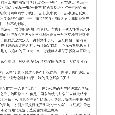
六四的徐清安同学贴出“公开声明”，宣布退出“八.三一
高的威信，他这一纸“公开声明”给造反派的打击可想而知！
铜铃是我们同班同学，我们一起赴京串联，一起参加造反派，
？经过激烈的思想斗争、痛苦的徘徊彷徨之后，我班还留在
的打击和不利影响。
们的决定，希望取得他们的谅解。当我们一伙人怀着忐忑不
料组的经济系六三级女同学姚群恩正在一丝不苟地整理归类
了。姚群恩是武汉人，身材矮小灵巧，皮肤白晳，眉清目
，在狂风恶浪袭来之时，尚且镇定自若，心无旁鹜地执着于
非是对方施加的压力大一点，怎能就轻易举手投降当可耻的
对这个组织、对这里的战友怀有深厚的感情。大家共同约
有什么事”？真不知道会是个什么结果！也许，我们说出我
和善待，但无论哪种结果，我的良心都会不安！
章在肯定“十六条”“是以毛主席为代表的无产阶级革命路线
”之后，随即指出：“但是，两条路线的斗争并未就此结束。
抗十六条，顽固地坚持资产阶级反动路线，极力采取挑动群
的影响，才能贯彻执行无产阶级的十六条”。《红旗》杂志
：革命方知北京近，造反更觉毛主席亲！