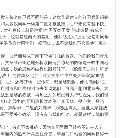
一拨首都老红卫兵不同的是，这次普遍建立的红卫兵组织完
也和大多数同学一样第二批才被批准，心中未免有些不快。
，对外宣传上总是说党对“黑五类子女”的政策是“有成分
天，也就是这两天的差距，使我感觉到“上面”还是对同学
文革委员会对同学们一视同仁，说不定我也不会跟他们离心
方便，自然而然成了南下学生驻扎的首选。他们给我们带来
章。文章绘声绘色地分析欧阳海拦惊马的图像是一幅中国地
一指点，我的思维不由得也跟着转了。《欧阳海之歌》可是
岁！”的传单及北京工业大学学生谭立夫大肆宣扬“血统
化一些。还有其他一些传闻，都足够刺激，使人感到外面
的广州市和广西柳州市去看望她们，可我只想到北京去。大
就缺乏足够的权威，再加上别的班已有人行动在先，我们也
个组7名男生)的原副班长欧本刚、李玉华、樊令文、吕佰
铜铃、万学华，二组的刘邦华、刘春生等人。这批人家庭成
就是不爱关心政治，没有参与我们行动。就是这样，我们寝
挤上”，有点不太准确，因为车厢里面已经挤不进去人了，
，车厢内的热气汗臭直往外冒，车厢门口站着的同学挤得一