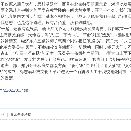
们不仅原来胆子大些，思想活跃些，而且在北京接受新观念后，对运动发
，两个系赴京串联过的同学在教学楼的一间大教室里，开了一个会。我们
连从北京返回之后，与我们基本不相往来，已然证明他跟我们一起出行确
。我想想，也是这个道理。只有吕佰鉴，没有谁喊他。
在一起，还很有点气氛。会上共同议定，根据形势发展需要，我们成立一
毛主席接见的那一天命名，叫“八.三一革命队”。“革命”对应“造反”，相
的徐清安、经济系六五级的梅子惠四个同学担任“勤务员”。第二天，“八.三
文化革命委员会”领导，不参加校文革组织的一切活动；同时，畅开大门，不
参加！“八.三一革命队”的诞生，无疑是一条爆炸性新闻。与官方自上而
“少数派”，发展壮大后，社会舆论叫做“造反派”。官办红卫兵则先被称为“
迫害干部、知识分子和底层群众方面，“保守派”红卫兵比“造反派”红卫
革命队”的成立，标志着我校文化大革命进入一个新阶段！由于我校地处闹
派的摇篮。
om/2282295.html
:23
|
显示全部楼层