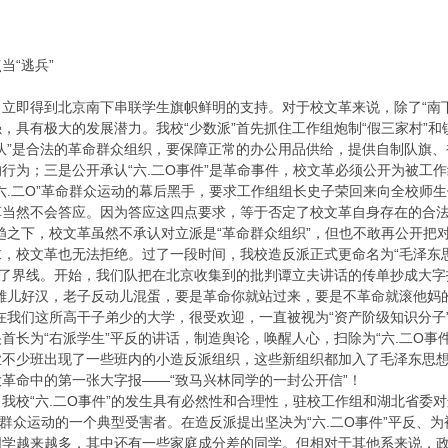
当“逃兵”
立即得到北京南下串联学生旗帜鲜明的支持。对于校文革来说，除了“南下
，具有极大的发展潜力。我校“少数派”首先抓住工作组炮制“假三家村”和
革命队”是合法的革命群众组织，要保障正常的办公用品供给，提供自制队旗
行为；三是公开承认“六.二O事件”是革命事件，校文革必须公开为被工作
六.二O”革命群众运动的幕后黑手，要求工作组组长史子荣回来向全校师
当然不会答应。因为答应这四点要求，等于否定了校文革自身存在的合法性
趋之下，校文革虽然不承认对立派是“革命群众组织”，但也不敢再公开把
，校文革也无法拒绝。过了一段时间，我校造反派正式更命名为“毛泽东
清了界线。开始，我们队把在北京收集到的批判谭立夫讲话的传单抄成大
雄儿好汉，老子反动儿混蛋，要是革命你就站过来，要是不革命就滚他妈的
在我们这所高干子弟少的大学，很受欢迎，一直被视为“资产阶级知识分子
首长为“右派学生”平反的讲话，制造舆论，唤醒人心，扫除为“六.二O事
业不少班出现了一些班内的小造反派组织，这些新组织都加入了毛泽东思
革命中的第一张大字报——“致马兴林同学的一封公开信”！
我校“六.二O事件”的发生具有必然性和合理性，驻校工作组和湖北省委
革命群众运动的一个典型受害者。在造反派提出坚决为“六.二O事件”平反
学越来越多，其中还有一些家庭成分差的同学。但相对于其他系来说，政