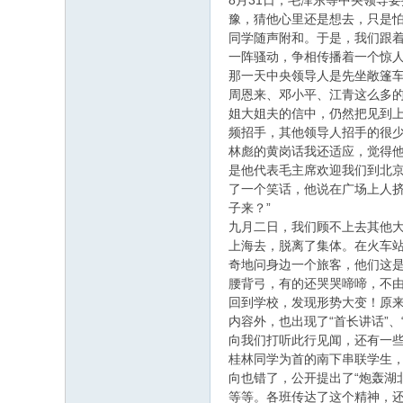
8月31日，毛泽东等中央领导
豫，猜他心里还是想去，只是
同学随声附和。于是，我们跟
一阵骚动，争相传播着一个惊
那一天中央领导人是先坐敞篷
周恩来、邓小平、江青这么多
姐大姐夫的信中，仍然把见到
频招手，其他领导人招手的很
林彪的黄岗话我还适应，觉得
是他代表毛主席欢迎我们到北
了一个笑话，他说在广场上人挤
子来？”
九月二日，我们顾不上去其他
上海去，脱离了集体。在火车
奇地问身边一个旅客，他们这
腰背弓，有的还哭哭啼啼，不
回到学校，发现形势大变！原
内容外，也出现了“首长讲话”
向我们打听此行见闻，还有一
桂林同学为首的南下串联学生
向也错了，公开提出了“炮轰湖
等等。各班传达了这个精神，