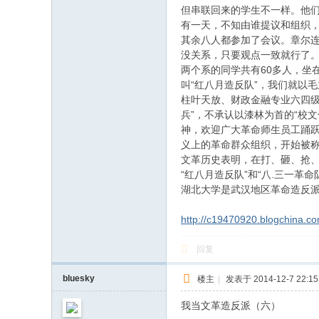
但串联回来的学生不一样。他
有一天，不知由谁提议和组织
其余八人都参加了会议。章尔
没关系，只要观点一致就行了
两个系的同学共有60多人，坐
叫“红八月造反队”，我们就以
柱叶天放、财政金融专业六四级
兵”，不承认以漆林为首的“校
神，欢迎广大革命师生员工踊跃
义上的革命群众组织，开始被称作
文革历史表明，在打、砸、抢、
“红八月造反队”和“八.三一
湖北大学是武汉地区革命造反
http://c19470920.blogchina.c
回复
bluesky
楼主
|
发表于 2014-12-7 22:15
我当文革造反派（六）