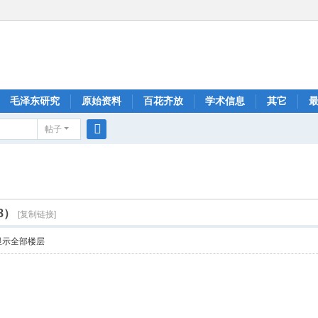
毛泽东研究
原始资料
百花齐放
学术信息
其它
帖子
搜
索
8）
[复制链接]
显示全部楼层