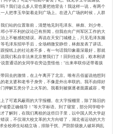
哪个同学说了句走不动就不要去了吧。我见李玉华面露犹
席吗？我们这么多人背也要把他背去！我这样一说，有两个
边一人把李玉华架着走到广场上。在进入广场的时候，人群
。我们站的位置靠前，清楚地见到毛泽东、林彪、刘少奇、
奇邓小平不利的议论已有所闻，但我在向广州军区工作的大
政治上不敏感犯错误。再说在天安门城楼上，只见毛泽东频
。等毛泽东招毕手后，全场稍微安静些，林彪发表了讲话。
容跟报纸上的社论差不多，有一句话我印象最深最好，那就
人说我们私自非法来北京整我们了！回到住处后，欧本刚讲
个说普通话的女同学在旁边责怪他：“出来串联你还带着孩
获带回去的激情，在上午离开了北京。唯有吕佰鉴说他想到
乱的老太婆和老爷子身旁，不像是外出串联的。我不由得好
专门押解五类分子上火车的。我看到被驱逐者面露戚容，弯
建上了可遮风蔽雨的大字报棚。在大字报棚里，除了陈旧的
拥护省委正确领导！”等大字标语。到了寝室，部分同学暗中
们才了解到，在我们离校的这些日子里，以中国人民大学赵
重错误，不仅湖大校文革的大方向错了，湖北省运动的大方
要求全校师生站稳立场，排除干扰、严防阶级敌人破坏捣乱