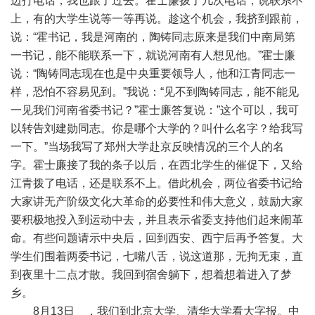
边打电话，我也跟了过去。霍士廉拨了几次电话，说联系不
上，有的大学生说等一等再说。趁这个机会，我挤到跟前，
说：“霍书记，我是河南的，陶铸同志原来是我们中南局第
一书记，能不能联系一下，就说河南有人想见他。”霍士廉
说：“陶铸同志现在也是中央重要领导人，他和江青同志一
样，恐怕不容易见到。”我说：“见不到陶铸同志，能不能见
一见我们河南省委书记？”霍士廉答复说：”这个可以，我可
以转告刘建勋同志。你是哪个大学的？叫什么名字？给我写
一下。”当场我写了郑州大学赴京反映情况的三个人的名
字。霍士廉接了我的条子以后，在西北学生的催促下，又给
江青拨了电话，还是联系不上。借此机会，两位省委书记给
大家讲无产阶级文化大革命的必要性和伟大意义，鼓励大家
要积极地投入到运动中去，并且表示省委支持他们起来闹革
命。有些问题请示中央后，回到西安、西宁后再予答复。大
学生们围着两委书记，七嘴八舌，说这道那，无拘无束，直
到夜里十二点才散。我回到宿舍躺下，想着想着进入了梦
乡。
8月13日 ，我们到北京大学、清华大学看大字报。中