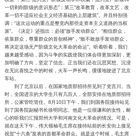
一切剥削阶级的意识形态”；第三“改革教育，改革文艺，改
革一切不适应社会主义经济基础的上层建筑”。并且特别强
调：“这次运动的重点是整党内那些走资本主义道路的当权
派”。《决定》还指出：必须“放手发动群众”、“相信群众，
依靠群众，尊重群众的首创精神”，“敢不敢放手发动群众，
将决定这场无产阶级文化大革命的命运”。听着听着，我们
越来越受感动，因为斗争的实践使我们体会得更加深刻，更
加明确了方向，坚定了信念。正当我们还在沉思冥想、沉浸
在无比喜悦之中的时候，火车一声长鸣，缓缓地驶进了北京
车站。
到了北京以后，在国家地质部招待所见到了党言川。当
时，全国进京的大学生只有几百人，全部安排在地质部招待
所，公家管吃管住。8月10日下午，我们到国务院接待站见
到了国务院副秘书长徐明同志。他是一位很谦和的女性，耐
心的听我们汇报郑州大学和河南文化大革命的情况。可是，
就在这天下午，伟大领袖毛主席在接待站前的长安街上接见
祝贺“十六条”发表的首都革命群众。就是这个时候，毛主席