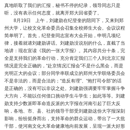
真地听取了我们的汇报，秘书不停的纪录，领导同志只是
听，没有表示任何态度，就离开郑大回省委了。
8月19日 上午，刘建勋在纪登奎的陪同下，又来到郑
州大学，让校文化革命委员会召集全校师生大会。会议议程
简单明了。首先，纪登奎同志宣布大会开始，申明几项纪
律，接着就请刘建勋讲话。刘建勋没说别的什么，直截了当
地讲：现在宣读《我的一张大字报》。其内容共分十条，完
全是支持我们的革命行动，充分肯定我们三个人到北京汇报
情况是完全正确的，“赴京情况汇报会”不是什么黑会，而是
光明正大的会议；部分同学串联成立的郑州大学联络委员会
不是非法的，而是合法的；“造反有理”、“炮打司令部”的话
是正确的，没有可以非议之处。刘建勋强调要牢牢掌握斗争
大方向，不能以任何借口挑动学生斗学生；如此等等。刘建
勋支持少数派即革命造反派的大字报在河南引起了巨大反
响，各地、市、县、社的领导干部受刘建勋这份大字报深刻
影响，纷纷挺身而出，支持革命的群众运动，带出了一大批
干部，使河南文化大革命健康地向前发展，呈现一派大好形