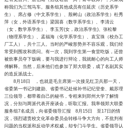
称我们为三驾马车。服务组其他成员有任延庆（历史系学
生）、席占修（中文系学生）、殷树山（政治系学生）杜秀
萍（女，外语系学生）梁国喜（数学系学生）、李清云
（女，数学系学生）、李玉芳(女，政治系学生)、张松黎
（物理系学生）、孟福海（化学系学生）、袁宝珠（校办工
厂工人），共十三人。当时的严峻形势并不容乐观，我们经
常受到围攻和质问。有一次，我到学生第一食堂吃饭，还曾
被炊事员夺下饭碗，要与我进行辩论，我就耐心的向工人师
傅解释。当然，后来他们也参加了郑大联委，成了名副其实
的造反派战士。
8月18日 ，也就是毛主席第一次接见红卫兵那一天，
省委第一书记刘建勋、省委书记处候补书记纪登奎、戴苏理
三位领导，都带着自己的秘书，专程来到郑州大学了解情
况，分别与两派代表开座谈会，听取汇报。我率领郑大联委
服务组7名成员，向省委领导汇报 8月15日 至17日的情
况，强烈谴责校文化革命委员会转移斗争大方向，不批判有
问题的当权派和反动学术权威，却专门斗学生。省委领导认