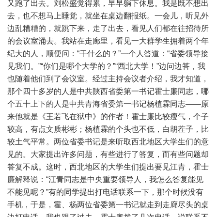
又跑了出去。刘松盛觉得累，早早躺下休息。我是既不想出
去，也不想马上睡觉，就坐在桌边翻报纸。一会儿，听见外
边乱糟糟的，就跳下来，走了出去，看见人们都在往招待所
的会议室涌去。我站在走廊里，看见一大群学生拥着两个年
纪大的人，顺便问：“干什么的？”一个人答道：“省委领导接
见我们。”“你们是哪个大学的？”“西北大学！”边问边答，我
也随着他们到了会议室。经过主持会议者介绍，我才知道，
那个四十多岁的人是中共陕西省委第一书记霍士廉同志，哪
个五十上下的人是中共青海省委第一书记杨植霖同志——原
来他就是《王若飞在狱中》的作者！霍士廉比较瘦气，个子
较高，有点文质彬彬；杨植霖的个头也不低，白胡茬子，比
较土气平常。两位省委书记是来听取西北地区大学生们的意
见的。大家提出许多问题，有些进行了答复，而有些问题却
答复不成。这时，西北地区的大学生们提出要见江青，霍士
廉解释说：“江青同志是中央重要领导人，我怎么答复能见
不能见呢？”有的同学提出打电话联系一下，那个时候没有
手机，于是，霍、杨两位省委第一书记就走到走廊尽头的桌