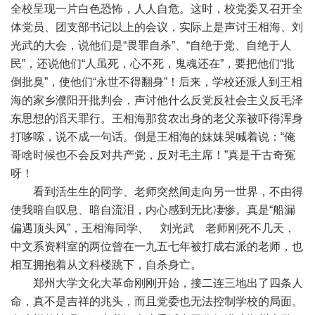
全校呈现一片白色恐怖，人人自危。这时，校党委又召开全
体党员、团支部书记以上的会议，实际上是声讨王相海、刘
光武的大会，说他们是“畏罪自杀”、“自绝于党、自绝于人
民”，还说他们“人虽死，心不死，鬼魂还在”，要把他们“批
倒批臭”，使他们“永世不得翻身”！后来，学校还派人到王相
海的家乡濮阳开批判会，声讨他什么反党反社会主义反毛泽
东思想的滔天罪行。王相海那贫农出身的老父亲被吓得浑身
打哆嗦，说不成一句话。倒是王相海的妹妹哭喊着说：“俺
哥啥时候也不会反对共产党，反对毛主席！”真是千古奇冤
呀！
看到活生生的同学、老师突然间走向另一世界，不由得
使我暗自叹息、暗自流泪，内心感到无比凄惨。真是“船漏
偏遇顶头风”，王相海同学、 刘光武 老师刚死不几天，
中文系资料室的两位曾在一九五七年被打成右派的老师，也
相互拥抱着从文科楼跳下，自杀身亡。
郑州大学文化大革命刚刚开始，接二连三地出了四条人
命，真不是吉祥的兆头，而且党委也无法控制学校的局面。