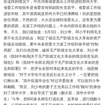
在这样的情况下，中共河南省委派出工作组进驻郑州大学。
省委工作组组长是省委宣传部副部长党若平。省委派工作组
进驻学校，其中原因就是郑州大学已经沸腾啦！目的是想收
拾住局面，不然的话，大火还会烧到省委头上。还有更为重
要的原因，在派工作组的问题上，中央内部存在着尖锐的斗
争。不久，我们就知道：6月3日，刘少奇、邓小平利用毛主
席不在北京的机会，制定了镇压无产阶级文化大革命的资产
阶级反动路线，要中央各部委大力派工作组到各学校“控制
局面”，实行白色恐怖，破坏无产阶级文化大革命。刘少奇
在《批转中南局[关于无产阶级文化大革命的情况和意见的
报告]》和《批转中央西北局[关于无产阶级文化大革命的意
见和部署]》中，把矛头全部对准起来造反的学生，他恶狠
狠地说：“对于大学生中反党反社会主义分子，一定要把他
们揪出来。”高中应届毕业生”经过市委批准，可以批判斗争
和戴帽。”而且，刘少奇的妻子王光美以工作组“顾问”的身份
到了清华大学，亲自导演了“反蒯（蒯大富，清华大学学
生）”斗争，把800多名师生打成右派、反革命，进行残酷斗