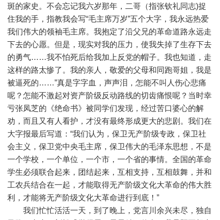
斑的家史。不会忘记我六岁那年，二哥（指张钦礼同志)捉
住我的手，指教我会写“毛主席万岁”五个大字，我永远热爱
我们伟大的领袖毛主席。我抱定了沿父兄的革命道路永远走
下去的心愿。但是，现实对我的压力，使我失掉了生存下去
的勇气……我不怕死后给我加上反党的帽子。我也知道，走
这样的路太惨了。我的亲人，敬爱的父母和同跑哥姐，我是
被逼死的……”真是字字血，声声泪，怎能不叫人伤心悲痛
呢？怎能不激起对资产阶级反动路线的切齿痛恨呢？当时幸
亏张凤芝的《绝命书》被同学们发现，经过苦口婆心的解
劝，而且又有人看护，才没有最终形成更大的悲剧。我们在
大字报最后写道：“我们认为，保卫无产阶级专政，保卫社
会主义，保卫党中央毛主席，保卫伟大的毛泽东思想，不是
一个学校，一个单位，一个市，一个省的事情。全国的革命
学生必须联合起来，团结起来，互相支持，互相鼓舞，并和
工农兵结合在一起，才能取得无产阶级文化大革命的伟大胜
利，才能将无产阶级文化大革命进行到底！”
我们忙忙活活一天，到了晚上，党言川余兴未尽，独自