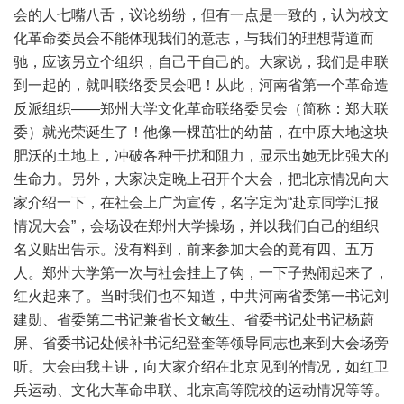
会的人七嘴八舌，议论纷纷，但有一点是一致的，认为校文
化革命委员会不能体现我们的意志，与我们的理想背道而
驰，应该另立个组织，自己干自己的。大家说，我们是串联
到一起的，就叫联络委员会吧！从此，河南省第一个革命造
反派组织——郑州大学文化革命联络委员会（简称：郑大联
委）就光荣诞生了！他像一棵茁壮的幼苗，在中原大地这块
肥沃的土地上，冲破各种干扰和阻力，显示出她无比强大的
生命力。另外，大家决定晚上召开个大会，把北京情况向大
家介绍一下，在社会上广为宣传，名字定为“赴京同学汇报
情况大会”，会场设在郑州大学操场，并以我们自己的组织
名义贴出告示。没有料到，前来参加大会的竟有四、五万
人。郑州大学第一次与社会挂上了钩，一下子热闹起来了，
红火起来了。当时我们也不知道，中共河南省委第一书记刘
建勋、省委第二书记兼省长文敏生、省委书记处书记杨蔚
屏、省委书记处候补书记纪登奎等领导同志也来到大会场旁
听。大会由我主讲，向大家介绍在北京见到的情况，如红卫
兵运动、文化大革命串联、北京高等院校的运动情况等等。