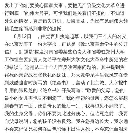
发出了“你们要关心国家大事，要把无产阶级文化大革命进
行到底！”的伟大号召。可惜我们是关着门汇报的，不知道
外边的情况，真是错失良机，后悔莫及，为没有见到伟大领
袖毛主席而感到非常的遗憾。
8月12日 ，由党言川执笔起草，以我们三个人的名义
在北京发表了一份大字报，正题是《致北京革命学生的公开
信》，副题是“揭发河南省委某些负责人和省委驻郑州大学
工作组主要负责人党若平在郑州大学文化大革命中所犯的右
倾错误”。这是从二十个方面反映河南问题的。其中提到焦
裕禄的亲密战友张钦礼的妹妹、郑大数学系学生张凤芝在受
到残酷迫害时所写的《绝命书》，轰动了北京城。大字报中
引用的张凤芝的《绝命书》开头写道：“敬爱的父母，您的
最小的女儿再也见不到您了。我的年迈的母亲，您怎么能想
到春节的一面，便是母女的最后一别，我再也见不到您了。
我的生身父母，你们不要为此过分伤心。但临死之前，我要
向父母说明，您的孩子没有反党。我在您身边长大，我永远
不会忘记父兄如何在白色恐怖下出生入死，不会忘记血泪斑