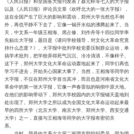
《人民日报》和全国各大报刊发表了聂元梓等七人的大字报
以及《人民日报》评论员文章《欢呼北大的一张大字报》，
这在全国产生了巨大的影响和震动，郑州大学当然也不例
外，再也平静不下去了，它像一锅开水似的沸腾起来了。当
天，中文系一年级王相海、席占修、刘作舟等十四位同学率
先贴出大字报，题目是《请问学校领导，对文化大革命究竟
持什么态度？》。大字报中批判学校党委压制群众运动，单
搞学术批判，把学校弄得死气沉沉、冷冷清清，不像样子。
这下子，郑州大学文化大革命运动轰地起来了，同学们再也
学习不进去，开始关心国家大事了。当然，王相海等同学的
大字报，不仅在郑州大学首当其冲，而且也是河南省文化大
革命中的第一张大字报，它像一声春雷似的响彻中原大地。
在他们的影响带动下，郑州大学校园内的大字报铺天盖地到
处出现了。郑州大学之所以成为全国文化大革命运动起来最
早的四所大学（北京大学、南京大学、郑州大学、西安交通
大学）之一，直接与王相海等同学的大字报有密切关
系。
当时，我是中文系六六届二班团支部组织委员，因为团