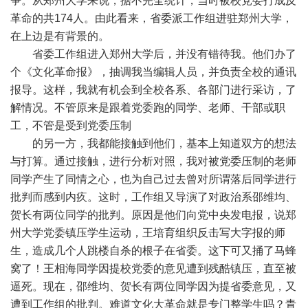
争。从郑州大学来说，据不完全统计，当时被校党委打成反
革命的共174人。由此看来，省委派工作组进驻郑州大学，
在上边是有背景的。
省委工作组进入郑州大学后，并没有错待我。他们办了
个《文化革命报》，抽调我当编辑人员，并负责全校的通讯
报导。这样，我就有机会到全校各系、各部门进行采访，了
解情况。不管原来是跟着党委跑的同学、老师、干部或职
工，不管是受到党委压制
的另一方，我都能接触到他们，基本上知道双方的想法
与打算。通过接触，进行分析对照，我对被党委压制的老师
同学产生了同情之心，也为自己过去曾对所谓落后同学进行
批判而感到内疚。这时，工作组又导演了对政治系邵维均、
贺长有两位同学的批判。原因是他们向党中央发电报，说郑
州大学党委镇压学生运动，王培育组织反击写大字报的师
生，造成几个人跳楼自杀的根子在省委。这下可又捅了马蜂
窝了！王相海同学因提校党委的意见遭到残酷镇压，直至被
逼死。现在，邵维均、贺长有两位同学因为提省委意见，又
遭到工作组的批判。难道文化大革命就是专门整学生吗？青