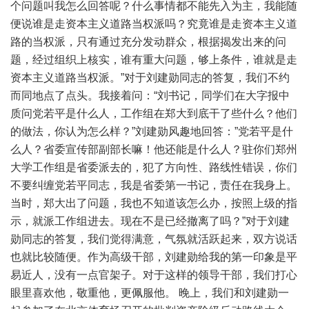
个问题叫我怎么回答呢？什么事情都不能先入为主，我能随
便说谁是走资本主义道路当权派吗？究竟谁是走资本主义道
路的当权派，只有通过充分发动群众，根据揭发出来的问
题，经过组织上核实，谁有重大问题，够上条件，谁就是走
资本主义道路当权派。”对于刘建勋同志的答复，我们不约
而同地点了点头。我接着问：“刘书记，同学们在大字报中
质问党若平是什么人，工作组在郑大到底干了些什么？他们
的做法，你认为怎么样？”刘建勋风趣地回答：”党若平是什
么人？省委宣传部副部长嘛！他还能是什么人？驻你们郑州
大学工作组是省委派去的，犯了方向性、路线性错误，你们
不要纠缠党若平同志，我是省委第一书记，责任在我身上。
当时，郑大出了问题，我也不知道该怎么办，按照上级的指
示，就派工作组进去。现在不是已经撤离了吗？”对于刘建
勋同志的答复，我们觉得满意，气氛就活跃起来，双方说话
也就比较随便。作为高级干部，刘建勋给我的第一印象是平
易近人，没有一点官架子。对于这样的领导干部，我们打心
眼里喜欢他，敬重他，更佩服他。 晚上，我们和刘建勋一