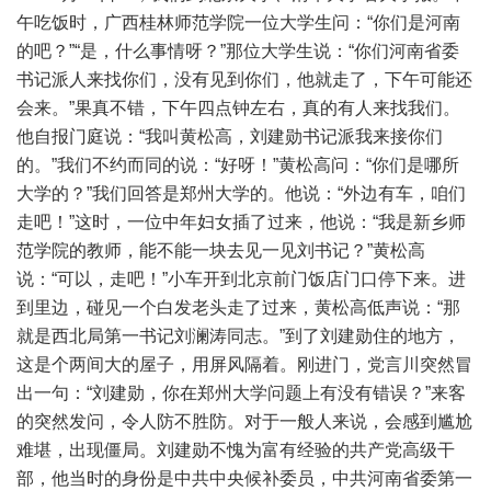
午吃饭时，广西桂林师范学院一位大学生问：“你们是河南
的吧？”“是，什么事情呀？”那位大学生说：“你们河南省委
书记派人来找你们，没有见到你们，他就走了，下午可能还
会来。”果真不错，下午四点钟左右，真的有人来找我们。
他自报门庭说：“我叫黄松高，刘建勋书记派我来接你们
的。”我们不约而同的说：“好呀！”黄松高问：“你们是哪所
大学的？”我们回答是郑州大学的。他说：“外边有车，咱们
走吧！”这时，一位中年妇女插了过来，他说：“我是新乡师
范学院的教师，能不能一块去见一见刘书记？”黄松高
说：“可以，走吧！”小车开到北京前门饭店门口停下来。进
到里边，碰见一个白发老头走了过来，黄松高低声说：“那
就是西北局第一书记刘澜涛同志。”到了刘建勋住的地方，
这是个两间大的屋子，用屏风隔着。刚进门，党言川突然冒
出一句：“刘建勋，你在郑州大学问题上有没有错误？”来客
的突然发问，令人防不胜防。对于一般人来说，会感到尴尬
难堪，出现僵局。刘建勋不愧为富有经验的共产党高级干
部，他当时的身份是中共中央候补委员，中共河南省委第一