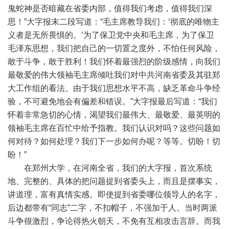
鬼蛇神是否暗藏在省委内部，值得我们考虑，值得我们深
思！”大字报末二段写道：“毛主席教导我们：‘彻底的唯物主
义者是无所畏惧的。’为了保卫党中央和毛主席，为了保卫
毛泽东思想，我们把自己的一切置之度外，不怕任何风险，
敢于斗争，敢于胜利！我们怀着最强烈的阶级感情，向我们
最敬爱的伟大领袖毛主席倾吐我们对中共河南省委及其驻郑
大工作组的看法。由于我们思想水平不高，缺乏革命斗争经
验，不可避免地会有偏差和错误。”大字报最后写道：“我们
怀着非常急切的心情，渴望我们最伟大、最敬爱、最英明的
领袖毛主席在百忙中给予指教。我们认识对吗？这些问题如
何对待？如何处理？我们下一步如何办呢？等等。切盼！切
盼！”
在郑州大学，在河南全省，我们的大字报，首次系统
地、完整的、具体的把问题提到省委头上，而且是摆事实，
讲道理，富有真情实感。即使提到省委哪位领导人的名字，
后边都带有“同志”二字，不扣帽子，不强加于人。当时两派
斗争很激烈，争论得热火朝天，不免有互相攻击言辞。而我