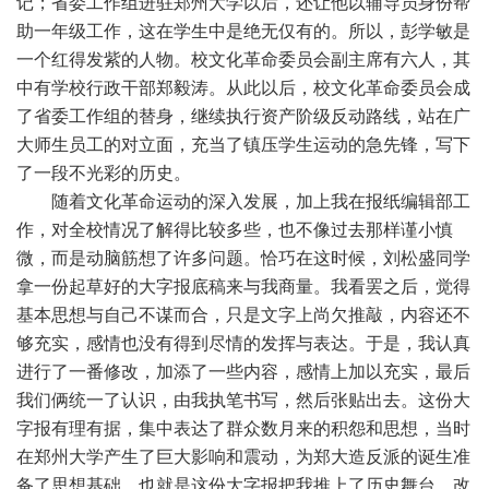
记；省委工作组进驻郑州大学以后，还让他以辅导员身份帮
助一年级工作，这在学生中是绝无仅有的。所以，彭学敏是
一个红得发紫的人物。校文化革命委员会副主席有六人，其
中有学校行政干部郑毅涛。从此以后，校文化革命委员会成
了省委工作组的替身，继续执行资产阶级反动路线，站在广
大师生员工的对立面，充当了镇压学生运动的急先锋，写下
了一段不光彩的历史。
随着文化革命运动的深入发展，加上我在报纸编辑部工
作，对全校情况了解得比较多些，也不像过去那样谨小慎
微，而是动脑筋想了许多问题。恰巧在这时候，刘松盛同学
拿一份起草好的大字报底稿来与我商量。我看罢之后，觉得
基本思想与自己不谋而合，只是文字上尚欠推敲，内容还不
够充实，感情也没有得到尽情的发挥与表达。于是，我认真
进行了一番修改，加添了一些内容，感情上加以充实，最后
我们俩统一了认识，由我执笔书写，然后张贴出去。这份大
字报有理有据，集中表达了群众数月来的积怨和思想，当时
在郑州大学产生了巨大影响和震动，为郑大造反派的诞生准
备了思想基础。也就是这份大字报把我推上了历史舞台，改