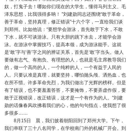
奴，打鬼子去！哪如你们现在的大学生，懂得马列主义、毛
泽东思想，比我强得多呐！ ”刘建勋同志还围绕“敢于革命，
善于革命，坚持真理，修正错误”十六个字，一直给我们谈
到郑州。比如他说：“要想学会游泳，首先敢于下水，不敢
下水，就不可谈游泳。只有大胆的跳下水去，才能学会游
泳。在游泳中掌握技巧，提高本领，成为游泳能手。这就
是‘敢’字与‘善’字之间的辨证关系，首先是‘敢’字当头。做人
要做有志气、有抱负、有理想的人，也就是毛主席教导我们
的，做一个高尚的人，一个纯粹的人，一个有益于人民的
人。只要认准是真理，就要坚持，哪怕抛头颅、洒热血，也
在所不惜。许多革命先烈，为我们做出了光辉的榜样。但是
有了错误，也不要羞羞答答，不要掩饰，不要弄虚作假，要
敢于正视错误，改正错误，这才是一个有作为的人。”刘建
勋的话像春风吹拂着我们的心，他的句句指点，使我想了很
多很多……
8月15日 晨，我们披着朝阳回到了郑州大学。下午，
我们串联了三十八名同学，在学校南门外的机械厂开会。到