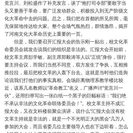
党言川、刘松盛作了补充发言，谈了“炮打司令部”要敢字当
头又要善于革命，要广泛发动群众，积极投入到无产阶级文
化大革命中去的问题。总之，我们把在首都的所见所闻，毫
无保留地传达给大家。整个会场气氛热烈，群情激昂，揭开
了河南文化大革命历史上重要的一页。
但是，我们要召开汇报大会的告示刚一贴出，校文化革
命委员会就攻击说我们的组织是非法的。汇报大会开始前，
校文革主席彭学敏、副主席郑毅涛等人以“正统”身份，强行
要主持会议，而我们当然不同意，双方发生了争执，互相推
推拉拉，最后把校文革的人轰下台去。这就是当时他们造舆
论说我们打他们的事实真相。会场距离物理系教学楼比较
近，该系几名教师以“革命教工”名义，广播声讨“党言川一
伙”，还用扫帚写出一张白纸一个黑子的巨幅标语：“我们绝
不承认非法的文化革命联络委员会！”。校文革主持不成汇
报大会，又在文科楼前聚众演讲，说什么“汇报大会没有校
文革主持就是非法的，就是一个不光明正大的黑会”几万人
参加的大会，而且省委几位主要领导人也在下边听着，怎么