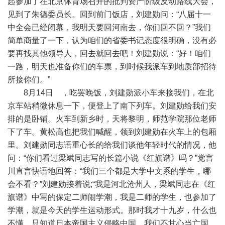
起参加了在北京体育场召开的批判资产阶级反动路线大会，
见到了朱德委员长。回到前门饭店，刘建勋问：“八届十一
中全会已经闭幕，我明天要回河南去，你们回不回？”我们
简单商量了一下，认为咱们的省委书记态度很明确，没有必
要再找其他领导人，回去就回去吧！刘建勋说：“好！咱们
一路，明天也准备你们的车票，到时候我派车到地质部招待
所接你们。”
8月14日 ，吃罢晚饭，刘建勋派小车来接我们，在北
京车站稍微休息一下，便登上了南下列车。刘建勋给我们安
排的是卧铺。火车到新乡时，天将黎明，师范学院那位老师
下了车。黄松高也把我们喊醒，领到刘建勋在火车上的包厢
里。刘建勋同志语重心长的给我们谈他年轻时代的情况，他
问：“你们看过梁斌同志写的长篇小说《红旗谱》吗？”党言
川直言快语地回答：“我们三个都是大学中文系的学生，哪
会不看？”刘建勋接着说;“我是河北沧州人，梁斌同志在《红
旗谱》中写的保定二师闹学潮，我是二师的学生，也参加了
学潮，就是今天的学生运动形式。那时我才十九岁，什么也
不懂，只知道日本帝国主义侵略中国，我们不甘心当亡国