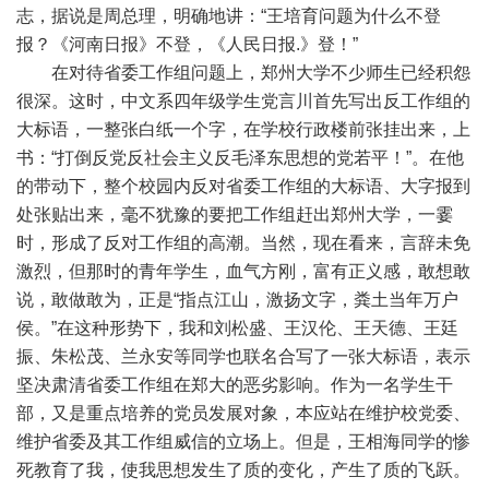
志，据说是周总理，明确地讲：“王培育问题为什么不登
报？《河南日报》不登，《人民日报.》登！”
在对待省委工作组问题上，郑州大学不少师生已经积怨
很深。这时，中文系四年级学生党言川首先写出反工作组的
大标语，一整张白纸一个字，在学校行政楼前张挂出来，上
书：“打倒反党反社会主义反毛泽东思想的党若平！”。在他
的带动下，整个校园内反对省委工作组的大标语、大字报到
处张贴出来，毫不犹豫的要把工作组赶出郑州大学，一霎
时，形成了反对工作组的高潮。当然，现在看来，言辞未免
激烈，但那时的青年学生，血气方刚，富有正义感，敢想敢
说，敢做敢为，正是“指点江山，激扬文字，粪土当年万户
侯。”在这种形势下，我和刘松盛、王汉伦、王天德、王廷
振、朱松茂、兰永安等同学也联名合写了一张大标语，表示
坚决肃清省委工作组在郑大的恶劣影响。作为一名学生干
部，又是重点培养的党员发展对象，本应站在维护校党委、
维护省委及其工作组威信的立场上。但是，王相海同学的惨
死教育了我，使我思想发生了质的变化，产生了质的飞跃。