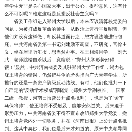
年学生无非是关心国家大事，出于公心，提些意见，这有什
么不可以呢？难道这就是反党反社会主义吗？
省委工作组进入郑州大学以后，本来应该清算校党委的
问题，为被打成反革命的师生，从政治上进行平反昭雪。但
他们并没有这样做，却反其道而行之，想方设法地进行包
庇。中共河南省委第一书记刘建勋不调查，不研究，官僚主
义，坐在屋里听汇报，想当然办事。在王相海同学、 刘光
武 老师跳楼自杀以后，竟瞎说：“郑州大学形势好得
很！”显然，中共河南省委及其驻郑州大学工作组，竭力包
庇王培育的错误，仍然把斗争的矛头指向广大青年学生，所
推行的还是一条资产阶级反动路线。有时，他们也批判一下
自己定的“反动学术权威”郭晓棠（郑州大学副校长、 国家
二级 教授，河南日报曾公开点名批判），也是为了“舍车
马保将帅”，使王培育不受触及，能够安然过关。后来迫于
形势压力，中共河南省委不得不宣布改组郑州大学党委，撤
销王培育党内外一切职务，并在《河南日报》上公开点名批
判。这其中奥妙，我们也是后来才知道的。原来中央领导同