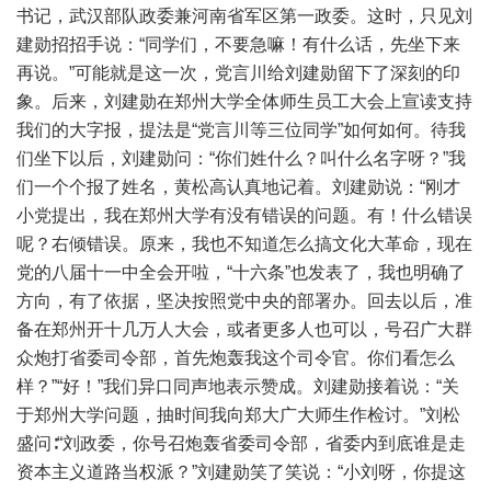
书记，武汉部队政委兼河南省军区第一政委。这时，只见刘
建勋招招手说：“同学们，不要急嘛！有什么话，先坐下来
再说。”可能就是这一次，党言川给刘建勋留下了深刻的印
象。后来，刘建勋在郑州大学全体师生员工大会上宣读支持
我们的大字报，提法是“党言川等三位同学”如何如何。待我
们坐下以后，刘建勋问：“你们姓什么？叫什么名字呀？”我
们一个个报了姓名，黄松高认真地记着。刘建勋说：“刚才
小党提出，我在郑州大学有没有错误的问题。有！什么错误
呢？右倾错误。原来，我也不知道怎么搞文化大革命，现在
党的八届十一中全会开啦，“十六条”也发表了，我也明确了
方向，有了依据，坚决按照党中央的部署办。回去以后，准
备在郑州开十几万人大会，或者更多人也可以，号召广大群
众炮打省委司令部，首先炮轰我这个司令官。你们看怎么
样？”“好！”我们异口同声地表示赞成。刘建勋接着说：“关
于郑州大学问题，抽时间我向郑大广大师生作检讨。”刘松
盛问∶“刘政委，你号召炮轰省委司令部，省委内到底谁是走
资本主义道路当权派？”刘建勋笑了笑说：“小刘呀，你提这