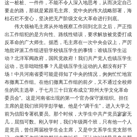
这一桩桩、一件件，不能不令人深入地思考，从而决定自己
要走的路，那就是紧跟毛主席、党中央的伟大战略部署，海
枯石烂不变心，坚决把无产阶级文化大革命进行到底。
伟大领袖毛主席从外地视察工作回到北京之后，严正指
出工作组犯的是方向性、路线性错误，要求解放被党委打成
反革命的广大师生。据悉，毛主席在一次中央会议上，严厉
地批评派工作组进驻学校镇压学生的事情：谁镇压学生运
动？北洋军阀政府，国民党政府！我们共产党人也镇压学生
运动，岂非咄咄怪事？凡是镇压学生运动的人都没有好下
场！中共河南省委可能是得知了中央的情况，匆匆忙忙地宣
布撤离工作组。在他们撤离工作组的前夕，又不通过全校师
生的民主选举，于七月三十日宣布成立“郑州大学文化革命
委员会”。这是河南省出现的第一个官办保守派组织。担任
主席的是我们班同学彭学敏。他是个“调干生”，进入大学之
前为信阳专署机要员。那个时候，大学生中共产党员寥寥无
几，屈指可数。刚入学时，我们年级两个班，只有他一个人
是党员，曾任两届校学生会主席，又是中文系学生党支部书