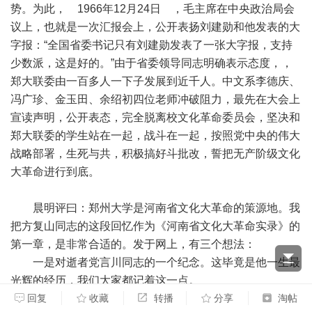
势。为此， 1966年12月24日 ，毛主席在中央政治局会
议上，也就是一次汇报会上，公开表扬刘建勋和他发表的大
字报：“全国省委书记只有刘建勋发表了一张大字报，支持
少数派，这是好的。”由于省委领导同志明确表示态度，，
郑大联委由一百多人一下子发展到近千人。中文系李德庆、
冯广珍、金玉田、余绍初四位老师冲破阻力，最先在大会上
宣读声明，公开表态，完全脱离校文化革命委员会，坚决和
郑大联委的学生站在一起，战斗在一起，按照党中央的伟大
战略部署，生死与共，积极搞好斗批改，誓把无产阶级文化
大革命进行到底。
晨明评曰：郑州大学是河南省文化大革命的策源地。我
把方复山同志的这段回忆作为《河南省文化大革命实录》的
第一章，是非常合适的。发于网上，有三个想法：
一是对逝者党言川同志的一个纪念。这毕竟是他一生最
光辉的经历，我们大家都记着这一点。
二是向读者展示刘建勋这个原本很可爱的真实的共产党
回复
收藏
转播
分享
淘帖