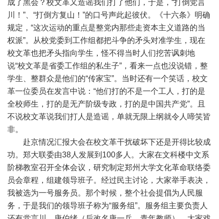
成了黑会？校文革又造谣我们打了他们，于是，“打倒党言
川！”、“打倒方复山！”的口号声此起彼伏。《十六条》明确
规定，“这次运动的重点是整党内那些走资本主义道路的当
权派”。从校党委到工作组都把斗争的矛头对准学生，现在
校文革也把矛头指向学生，怪不得当时人们挖苦讽刺地
说“校文革是省委工作组的私生子”，看来一点也没说错，整
学生、整群众是他们的“传家宝”。当时还有一个笑话，校文
革一位委员在发言中说：“他们打的不是一个工人，打的是
全校师生，打的是无产阶级专政，打的是中国共产党”。且
不说校文革说我们打人是造谣，单就无限上纲就令人啼笑皆
非。
赴京情况汇报大会在校文革干扰破坏下还是开得比较成
功。郑大联委由38人发展到100多人。大家在文科楼中文系
阶梯教室召开全体会议，研究制定郑州大学文化革命联络委
员会章程，组建领导班子。经过民主讨论，大家举手表决，
我被选为一号服务员。那个时候，整个社会提倡为人民服
务，于是我们的领导班子称为“服务组”。服务组主要负责人
还有党言川、唐伯绪（后改名唐一兵，青年教师），大家戏