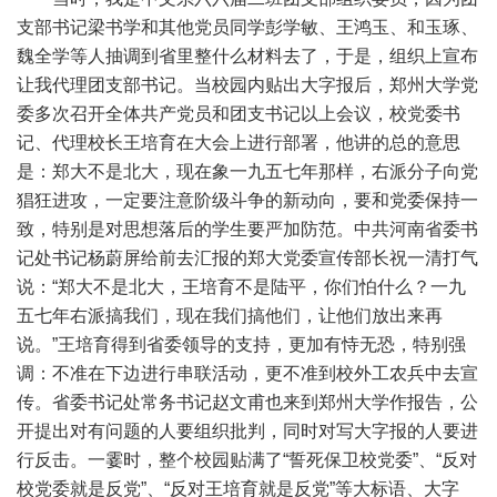
支部书记梁书学和其他党员同学彭学敏、王鸿玉、和玉琢、
魏全学等人抽调到省里整什么材料去了，于是，组织上宣布
让我代理团支部书记。当校园内贴出大字报后，郑州大学党
委多次召开全体共产党员和团支书记以上会议，校党委书
记、代理校长王培育在大会上进行部署，他讲的总的意思
是：郑大不是北大，现在象一九五七年那样，右派分子向党
猖狂进攻，一定要注意阶级斗争的新动向，要和党委保持一
致，特别是对思想落后的学生要严加防范。中共河南省委书
记处书记杨蔚屏给前去汇报的郑大党委宣传部长祝一清打气
说：“郑大不是北大，王培育不是陆平，你们怕什么？一九
五七年右派搞我们，现在我们搞他们，让他们放出来再
说。”王培育得到省委领导的支持，更加有恃无恐，特别强
调：不准在下边进行串联活动，更不准到校外工农兵中去宣
传。省委书记处常务书记赵文甫也来到郑州大学作报告，公
开提出对有问题的人要组织批判，同时对写大字报的人要进
行反击。一霎时，整个校园贴满了“誓死保卫校党委”、“反对
校党委就是反党”、“反对王培育就是反党”等大标语、大字