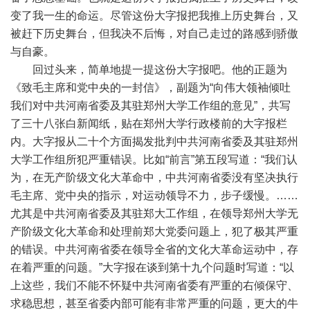
变了我一生的命运。尽管这份大字报把我推上历史舞台，又
被赶下历史舞台，但我决不后悔，对自己走过的路感到骄傲
与自豪。
回过头来，简单地提一提这份大字报吧。他的正题为
《致毛主席和党中央的一封信》，副题为“向伟大领袖倾吐
我们对中共河南省委及其驻郑州大学工作组的意见”，共写
了三十八张白新闻纸，贴在郑州大学行政楼前的大字报栏
内。大字报从二十个方面揭发批判中共河南省委及其驻郑州
大学工作组所犯严重错误。比如“前言”第五段写道：“我们认
为，在无产阶级文化大革命中，中共河南省委没有坚决执行
毛主席、党中央的指示，对运动领导不力，步子缓慢。……
尤其是中共河南省委及其驻郑大工作组，在领导郑州大学无
产阶级文化大革命和处理前郑大党委问题上，犯了极其严重
的错误。中共河南省委在领导全省的文化大革命运动中，存
在着严重的问题。”大字报在谈到第十九个问题时写道：“以
上这些，我们不能不怀疑中共河南省委有严重的右倾保守、
求稳思想，甚至省委内部可能有非常严重的问题，更大的牛