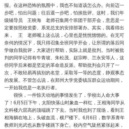
报。在这种恐怖的氛围中，我也不知道该怎么办。向前迈一
步吧，怕出问题；往后退一步吧，怕挨批评。这时，我们年
级辅导员 王映海 老师召集两个班团干部开会，意思是一
定要按照校党委、系党总支的安排部署办。其实，我看得出
来， 王 老师嘴上这么说，心里也是恍恍惚惚的。在无可
奈何的情况下，我只得召集全班同学开会，让所谓的落后同
学做自我批评，大家进行帮助，实际上就是批判。当时被批
判的同学记得有牛青坡、朱松茂、赵宗晔、兰永安等人，这
些同学后来都是坚定的革命造反派。帮助批判会只开了一
次，不敢轻易再搞别的名堂，采取等一等的态度，静观事态
的发展。不管怎么说，在郑州大学党委镇压群众运动期间，
一开始我也是一名执行者。
很快，一件惊天动地的事情发生了，学校出人命大事
了！6月5日下午，太阳快落山时象血一样红，王相海同学从
文科楼六层高的顶端跳了下去。当时我也到了现场，看到王
相海躺在地上，头破血流，横尸楼下。6月6日，数学系青年
教师刘光武也从数学楼跳下身亡。校内空气陡然紧张起来，