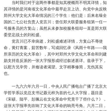
当时我们对于这两件事都是知其梗概而不明其详情，知
其详情的是河南省文化革命中最早赴京上访、向党中央反映
郑州大学文化大革命情况的三个学生：他们是：后来名噪全
国的二七公社负责人党言川；曾任郑大联委服务组第一任一
号服务员的方复山；虽然从未参加校服务组却一直是郑大联
委坚定战士的刘松盛。
党言川已不幸病逝，刘松盛难述详情，方复山不辱使
命，黄灯青案，茹苦数年，写成回忆录《风雨十年路——我
所亲历的文化大革命》，其中对郑州大学文化大革命和刘建
勋支持造反派的一张大字报形成经过叙述甚详。兹录于下，
以慰方兄辛劳，并飨读者渴望。文字稍事修简，无伤其实
也。
一九六六年六月一日，中央人民广播电台广播了北京大
学哲学系以党总支书记聂元梓为首的七人大字报，题目是
《宋硕、陆平、彭佩云在文化革命中究竟干了些什么？》，
这张大字报率先吹响了文化大革命的响亮号角。六月二日，