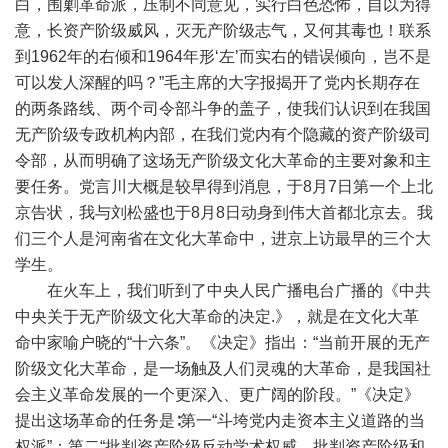
白，围剿革命派，压制不同意见，实行白色恐怖，自以为得
意，长资产阶级威风，灭无产阶级志气，又何其毒也！联系
到1962年的右倾和1964年形‘左’而实右的错误倾向，岂不是
可以发人深醒的吗？”毛主席的大字报揭开了党内长期存在
的两条路线、两个司令部斗争的盖子，使我们认识到在我国
无产阶级专政机构内部，在我们党内有个隐藏的资产阶级司
令部，从而明确了这场无产阶级文化大革命的主要对象和主
要任务。党言川大概是较早得到消息，于8月7日第一个上北
京告状，我与刘松盛也于8月8日动身到伟大首都北京去。我
们三个人是河南省在文化大革命中，进京上访最早的三个大
学生。
在火车上，我们听到了中央人民广播电台广播的《中共
中央关于无产阶级文化大革命的决定.》，就是在文化大革
命中家喻户晓的“十六条”。《决定》指出：“当前开展的无产
阶级文化大革命，是一场触及人们灵魂的大革命，是我国社
会主义革命发展的一个更深入、更广阔的阶段。”《决定》
提出这场革命的任务是∶第一“斗垮党内走资本主义道路的当
权派”；第二“批判资产阶级反动学术权威，批判资产阶级和