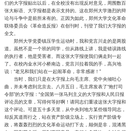
们的大字报贴出以后，在全校没有出现反对意见，周围数百
张大标语、大字报都是表示支持的。这在郑州大学激烈的辩
论与斗争中是前所未有的。正因为如此，郑州大学文化革命
联络委员会《革命造反报》在创刊时，刊登了我们大字报的
全文。
郑州大学党委镇压学生运动时，我和党言川走的是两股
道。虽然不是一个班的同学，但从路线上讲，我是错误路线
的执行者，他是受害者。而这张大字报使我们俩走到一起
了。在校内金水河小桥南边，党言川拉着我的手，高兴地
说：“老兄和我们站在一起闹革命，非常感谢！”
当时，我们只是在大字报上向毛主席、党中央倾吐心
曲，并未考虑到北京去。八月五日，毛主席发表了“炮打司
令部”的大字报：“全国第一张马列主义的大字报和人民日报
评论员的文章，写得何等好啊！请同志们重读这张大字报和
这个评论。可是五十多天里，从中央到地方某些领导同志，
却反其道而行之，站在资产阶级立场上，实行资产阶级专
政，将轰轰烈烈的文化革命运动打下去，颠倒是非，混淆黑