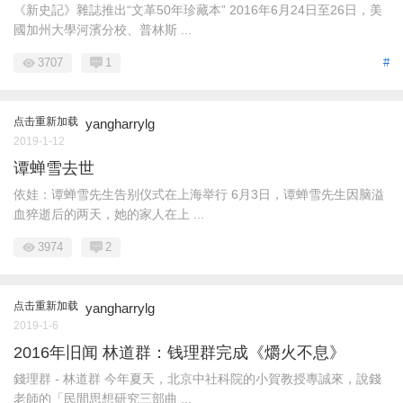
《新史記》雜誌推出“文革50年珍藏本” 2016年6月24日至26日，美
國加州大學河濱分校、普林斯 ...
3707
1
#
点击重新加载
yangharrylg
2019-1-12
谭蝉雪去世
依娃：谭蝉雪先生告别仪式在上海举行 6月3日，谭蝉雪先生因脑溢
血猝逝后的两天，她的家人在上 ...
3974
2
点击重新加载
yangharrylg
2019-1-6
2016年旧闻 林道群：钱理群完成《爝火不息》
錢理群 - 林道群 今年夏天，北京中社科院的小賀教授專誠來，說錢
老師的「民間思想研究三部曲 ...