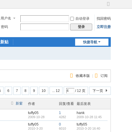
切
换
用户名
自动登录
找回密码
到
宽
密码
立即注册
登录
版
最新贴
快捷导航
收藏本版
|
订阅
5
6
7
8
9
10
... 12
/ 12 页
下一页
新窗
作者
回复/查看
最后发表
tuffy05
1
hank
2009-10-28
4282
2009-10-28 11:45
tuffy05
0
tuffy05
2010-3-20
6010
2010-3-20 16:40