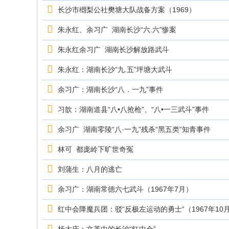
究
长沙市樃梨公社樊塘大队战备方案（1969）
网
朱永红、余习广 湖南长沙“六.六”惨案
朱永红余习广 湖南长沙解放路武斗
朱永红：湖南长沙“九.五”坪塘大武斗
余习广：湖南长沙“八．一九”事件
习歆：湖南道县“八•八抢枪”、“八•一三武斗”事件
余习广 湖南零陵“八·一九”残杀“黑五类”知青事件
林可 都庞岭下旷世奇冤
刘蒲生：八月的逃亡
余习广：湖南常德六七武斗（1967年7月）
红中会降魔兵团：驳“反极左运动的勇士“（1967年10月