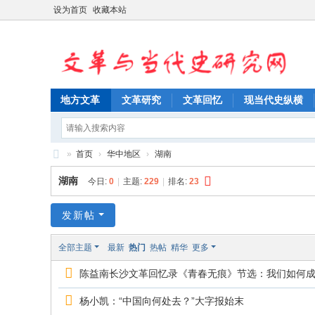
设为首页
收藏本站
地方文革
文革研究
文革回忆
现当代史纵横
»
首页
›
华中地区
›
湖南
文
湖南
今日:
0
|
主题:
229
|
排名:
23
革
与
发新帖
当
全部主题
最新
热门
热帖
精华
更多
代
陈益南长沙文革回忆录《青春无痕》节选：我们如何
史
研
杨小凯：“中国向何处去？”大字报始末