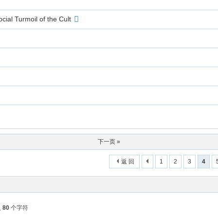
ial Turmoil of the Cult
下一页 »
返 回
1
2
3
4
入
80
个字符