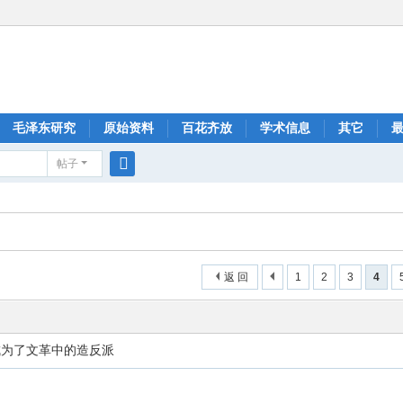
毛泽东研究
原始资料
百花齐放
学术信息
其它
帖子
搜
索
返 回
1
2
3
4
成为了文革中的造反派