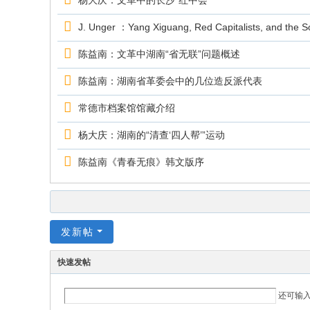
杨大庆：文革中的长沙“红中会”
J. Unger ：Yang Xiguang, Red Capitalists, and the Soc
陈益南：文革中湖南“省无联”问题概述
陈益南：湖南省革委会中的几位造反派代表
常德市档案馆馆藏介绍
杨大庆：湖南的“清查‘四人帮’”运动
陈益南《青春无痕》韩文版序
发新帖
快速发帖
还可输