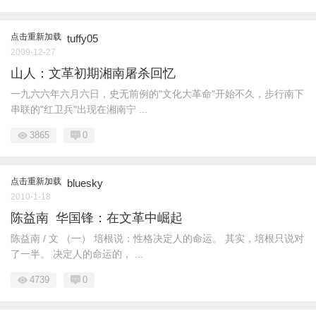
点击重新加载
tuffy05
2009-12-27
山人：文革初期湘南屠杀回忆
一九六六年六月六日，史无前例的"文化大革命"开始不久，步行南下
串联的"红卫兵"出现在湘南宁 ...
3865
0
点击重新加载
bluesky
2010-1-18
陈益南 华国锋：在文革中崛起
陈益南 / 文 （一） 培根说：性格决定人的命运。 其实，培根只说对
了一半。 决定人的命运的， ...
4739
0