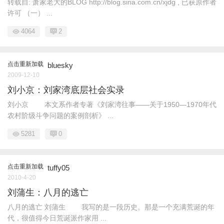
转载自: 萧家老大的BLOG http://blog.sina.com.cn/xjdg , 已获原作者
许可 （一） ...
4064
2
点击重新加载
bluesky
2009-12-10
刘小京：刘家湾底层社会实录
刘小京 本文系作者专著《刘家湾往事——关于1950—1970年代
农村阶级斗争问题的案例剖析》 ...
5281
0
点击重新加载
tuffy05
2010-4-20
刘蒲生：八月的逃亡
八月的逃亡 刘蒲生 我写的是一段历史。那是一个充满荒诞的年
代，很值得今日荒诞派作家用 ...