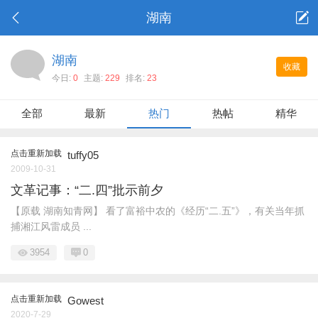
湖南
湖南
收藏
今日:
0
主题:
229
排名:
23
全部
最新
热门
热帖
精华
点击重新加载
tuffy05
2009-10-31
文革记事：“二.四”批示前夕
【原载 湖南知青网】 看了富裕中农的《经历“二.五”》，有关当年抓
捕湘江风雷成员 ...
3954
0
点击重新加载
Gowest
2020-7-29