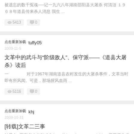
被遗忘的数千冤魂──记一九六八年湖南邵阳县大屠杀 何清涟 １９
６８年道县传来杀人消息 我生 ...
5413
0
点击重新加载
tuffy05
2009-11-5
文革中的武斗与“阶级敌人”、保守派——《道县大屠
杀》读后
一 对于1967年湖南道县农村发生的大屠杀事件，文革当时
即有所风闻。可是，那场腥风血雨 ...
5116
0
点击重新加载
khj
2009-10-31
[转载]文革二三事