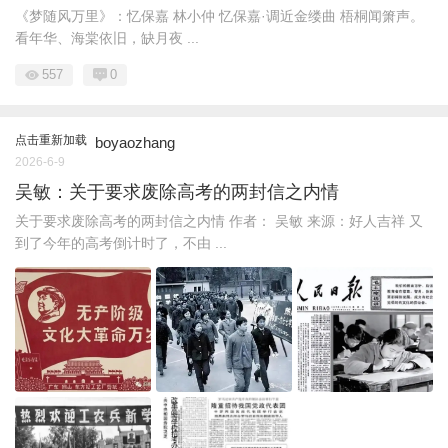
《梦随风万里》：忆保嘉 林小仲 忆保嘉·调近金缕曲 梧桐闻箫声。
看年华、海棠依旧，缺月夜 ...
557
0
点击重新加载
boyaozhang
2026-6-9
吴敏：关于要求废除高考的两封信之内情
关于要求废除高考的两封信之内情 作者： 吴敏 来源：好人吉祥 又
到了今年的高考倒计时了，不由 ...