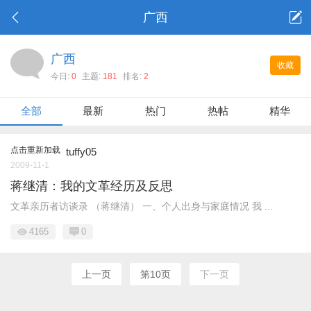
广西
广西
收藏
今日:
0
主题:
181
排名:
2
全部
最新
热门
热帖
精华
点击重新加载
tuffy05
2009-11-1
蒋继清：我的文革经历及反思
文革亲历者访谈录 （蒋继清） 一、个人出身与家庭情况 我 ...
4165
0
上一页
第10页
下一页